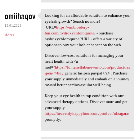
omiihaqov
Looking for an affordable solution to enhance your
Looking for an affordable
eyelash growth? Search no more!
15.01.2025
[URL=
https://embroidery-
fun.com/hydroxychloroquine/
- purchase
Adres
hydroxychloroquine[/URL - offers a variety of
options to buy your lash enhancer on the web.
Discover low-cost solutions for managing your
heart health with <a
href="
https://fontanellabenevento.com/product/las
ipen/">buy
generic lasipen paypal</a> . Purchase
your supply immediately and embark on a journey
toward better cardiovascular well-being.
Keep your eye health in top condition with our
advanced therapy options. Discover more and get
your supply
https://heavenlyhappyhour.com/product/nizagara/
promptly.