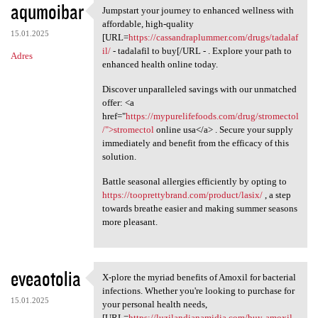
aqumoibar
Jumpstart your journey to enhanced wellness with
Jumpstart your journey to
affordable, high-quality
15.01.2025
[URL=
https://cassandraplummer.com/drugs/tadalaf
il/
- tadalafil to buy[/URL - . Explore your path to
Adres
enhanced health online today.
Discover unparalleled savings with our unmatched
offer: <a
href="
https://mypurelifefoods.com/drug/stromectol
/">stromectol
online usa</a> . Secure your supply
immediately and benefit from the efficacy of this
solution.
Battle seasonal allergies efficiently by opting to
https://tooprettybrand.com/product/lasix/
, a step
towards breathe easier and making summer seasons
more pleasant.
eveaotolia
X-plore the myriad benefits of Amoxil for bacterial
X-plore the myriad benefits
infections. Whether you're looking to purchase for
15.01.2025
your personal health needs,
[URL=
https://luzilandianamidia.com/buy-amoxil-