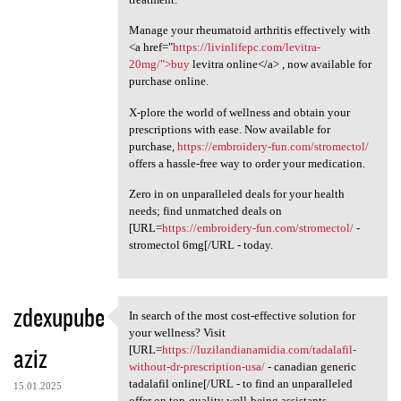
Manage your rheumatoid arthritis effectively with
<a href="
https://livinlifepc.com/levitra-
20mg/">buy
levitra online</a> , now available for
purchase online.
X-plore the world of wellness and obtain your
prescriptions with ease. Now available for
purchase,
https://embroidery-fun.com/stromectol/
offers a hassle-free way to order your medication.
Zero in on unparalleled deals for your health
needs; find unmatched deals on
[URL=
https://embroidery-fun.com/stromectol/
-
stromectol 6mg[/URL - today.
zdexupube
In search of the most cost-effective solution for
In search of the most cost
your wellness? Visit
aziz
[URL=
https://luzilandianamidia.com/tadalafil-
without-dr-prescription-usa/
- canadian generic
tadalafil online[/URL - to find an unparalleled
15.01.2025
offer on top-quality well-being assistants.