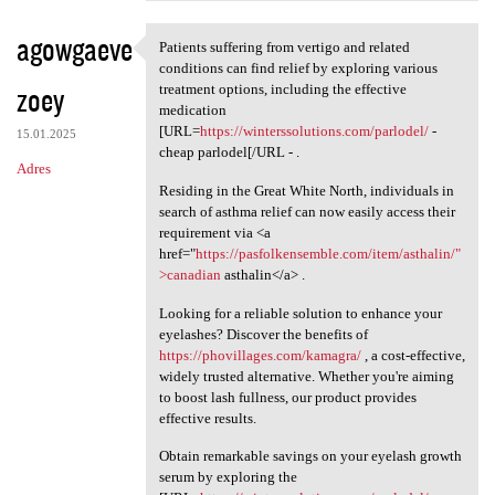
agowgaeve
Patients suffering from vertigo and related
Patients suffering from
conditions can find relief by exploring various
zoey
treatment options, including the effective
medication
[URL=
https://winterssolutions.com/parlodel/
-
15.01.2025
cheap parlodel[/URL - .
Adres
Residing in the Great White North, individuals in
search of asthma relief can now easily access their
requirement via <a
href="
https://pasfolkensemble.com/item/asthalin/"
>canadian
asthalin</a> .
Looking for a reliable solution to enhance your
eyelashes? Discover the benefits of
https://phovillages.com/kamagra/
, a cost-effective,
widely trusted alternative. Whether you're aiming
to boost lash fullness, our product provides
effective results.
Obtain remarkable savings on your eyelash growth
serum by exploring the