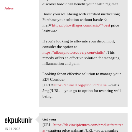
discover how it can benefit your health regimen.
Adres
Boost your well-being with certified medication;
Purchase your solution without hassle <a
href="
https://phovillages.com/lasix/">best
price
lasix</a> .
If you're looking to alleviate your discomfort,
consider the option to
https://nikonphotorecovery.com/cialis/
. This
remedy offers an effective solution for managing
inflammation and pain.
Looking for an effective solution to manage your
ED? Consider
[URL=
https://animall.org/product/cialis/
- cialis
5mg[/URL - - your go-to option for restoring well-
being.
ekpukunir
Get your
Get your [URL=https:/
[URL=
https://davincipictures.com/product/stratter
15.01.2025
a/
- strattera price walmart[/URL - now, ensuring