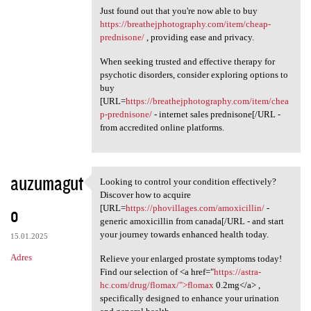
Just found out that you're now able to buy
https://breathejphotography.com/item/cheap-
prednisone/
, providing ease and privacy.
When seeking trusted and effective therapy for
psychotic disorders, consider exploring options to
buy
[URL=
https://breathejphotography.com/item/chea
p-prednisone/
- internet sales prednisone[/URL -
from accredited online platforms.
auzumagut
Looking to control your condition effectively?
Looking to control your
Discover how to acquire
o
[URL=
https://phovillages.com/amoxicillin/
-
generic amoxicillin from canada[/URL - and start
your journey towards enhanced health today.
15.01.2025
Adres
Relieve your enlarged prostate symptoms today!
Find our selection of <a href="
https://astra-
hc.com/drug/flomax/">flomax
0.2mg</a> ,
specifically designed to enhance your urination