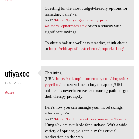
Questing for the most budget-friendly options for
managing pain? <a
href="
https://fpny.org/pharmacy-price-
walmart/">pharmacy</a>
offers a remedy with
significant savings.
To obtain holistic wellness remedies, think about
to
https://chicagosfinestccl.com/propecia-1mg/
.
utiyaxoe
Obtaining
Obtaining [URL=https:/
[URL=
https://nikonphotorecovery.com/drugs/dox
15.01.2025
ycycline/
- doxycycline to buy cheap uk[/URL -
online has never been easier, ensuring patients get
Adres
their therapy promptly.
Here's how you can manage your mood swings
effectively: <a
href="
https://tier1automation.com/cialis/">cialis
10mg</a> are available for purchase. With a wide
variety of options, you can buy this crucial
medication on the web.