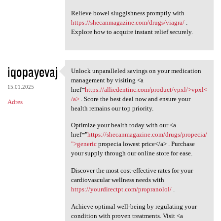
Relieve bowel sluggishness promptly with
https://shecanmagazine.com/drugs/viagra/
.
Explore how to acquire instant relief securely.
iqopayevaj
Unlock unparalleled savings on your medication
Unlock unparalleled savings
management by visiting <a
15.01.2025
href=
https://alliedentinc.com/product/vpxl/>vpxl<
/a>
. Score the best deal now and ensure your
Adres
health remains our top priority.
Optimize your health today with our <a
href="
https://shecanmagazine.com/drugs/propecia/
">generic
propecia lowest price</a> . Purchase
your supply through our online store for ease.
Discover the most cost-effective rates for your
cardiovascular wellness needs with
https://yourdirectpt.com/propranolol/
.
Achieve optimal well-being by regulating your
condition with proven treatments. Visit <a