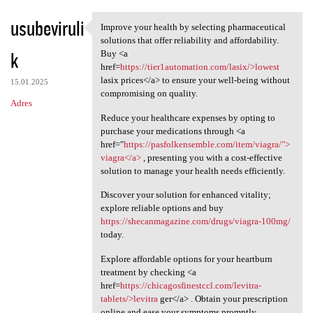
usubeviruli
Improve your health by selecting pharmaceutical
Improve your health by
solutions that offer reliability and affordability.
k
Buy <a
href=
https://tier1automation.com/lasix/>lowest
lasix prices</a> to ensure your well-being without
15.01.2025
compromising on quality.
Adres
Reduce your healthcare expenses by opting to
purchase your medications through <a
href="
https://pasfolkensemble.com/item/viagra/">
viagra</a>
, presenting you with a cost-effective
solution to manage your health needs efficiently.
Discover your solution for enhanced vitality;
explore reliable options and buy
https://shecanmagazine.com/drugs/viagra-100mg/
today.
Explore affordable options for your heartburn
treatment by checking <a
href=
https://chicagosfinestccl.com/levitra-
tablets/>levitra
ger</a> . Obtain your prescription
online and ease your symptoms promptly.