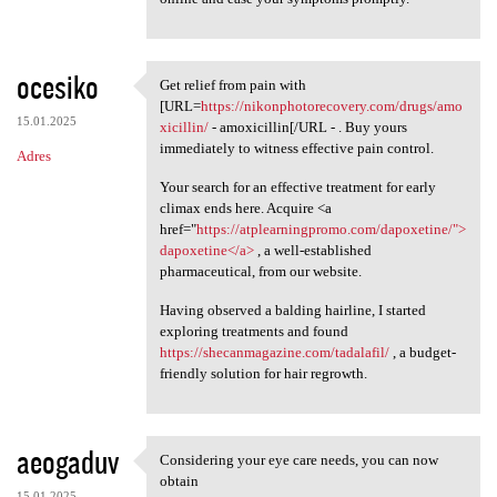
ocesiko
Get relief from pain with
Get relief from pain with
[URL=
https://nikonphotorecovery.com/drugs/amo
15.01.2025
xicillin/
- amoxicillin[/URL - . Buy yours
immediately to witness effective pain control.
Adres
Your search for an effective treatment for early
climax ends here. Acquire <a
href="
https://atplearningpromo.com/dapoxetine/">
dapoxetine</a>
, a well-established
pharmaceutical, from our website.
Having observed a balding hairline, I started
exploring treatments and found
https://shecanmagazine.com/tadalafil/
, a budget-
friendly solution for hair regrowth.
aeogaduv
Considering your eye care needs, you can now
Considering your eye care
obtain
15.01.2025