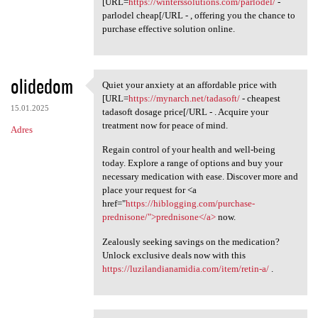
[URL=
https://winterssolutions.com/parlodel/
-
parlodel cheap[/URL - , offering you the chance to
purchase effective solution online.
olidedom
Quiet your anxiety at an affordable price with
Quiet your anxiety at an
[URL=
https://mynarch.net/tadasoft/
- cheapest
15.01.2025
tadasoft dosage price[/URL - . Acquire your
treatment now for peace of mind.
Adres
Regain control of your health and well-being
today. Explore a range of options and buy your
necessary medication with ease. Discover more and
place your request for <a
href="
https://hiblogging.com/purchase-
prednisone/">prednisone</a>
now.
Zealously seeking savings on the medication?
Unlock exclusive deals now with this
https://luzilandianamidia.com/item/retin-a/
.