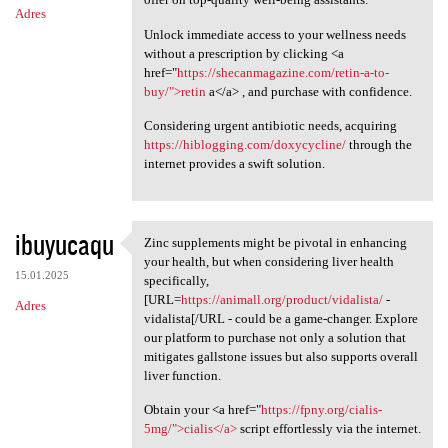
Adres
Unlock immediate access to your wellness needs
without a prescription by clicking <a
href="
https://shecanmagazine.com/retin-a-to-
buy/">retin
a</a> , and purchase with confidence.
Considering urgent antibiotic needs, acquiring
https://hiblogging.com/doxycycline/
through the
internet provides a swift solution.
ibuyucaqu
Zinc supplements might be pivotal in enhancing
Zinc supplements might be
your health, but when considering liver health
15.01.2025
specifically,
[URL=
https://animall.org/product/vidalista/
-
Adres
vidalista[/URL - could be a game-changer. Explore
our platform to purchase not only a solution that
mitigates gallstone issues but also supports overall
liver function.
Obtain your <a href="
https://fpny.org/cialis-
5mg/">cialis</a>
script effortlessly via the internet.