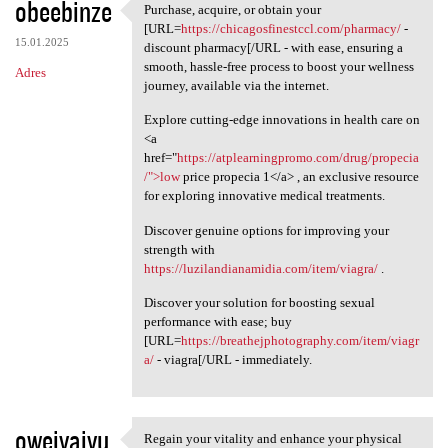
obeebinze
Purchase, acquire, or obtain your
Purchase, acquire, or obtain
[URL=
https://chicagosfinestccl.com/pharmacy/
-
15.01.2025
discount pharmacy[/URL - with ease, ensuring a
smooth, hassle-free process to boost your wellness
Adres
journey, available via the internet.
Explore cutting-edge innovations in health care on
<a
href="
https://atplearningpromo.com/drug/propecia
/">low
price propecia 1</a> , an exclusive resource
for exploring innovative medical treatments.
Discover genuine options for improving your
strength with
https://luzilandianamidia.com/item/viagra/
.
Discover your solution for boosting sexual
performance with ease; buy
[URL=
https://breathejphotography.com/item/viagr
a/
- viagra[/URL - immediately.
oweivaivu
Regain your vitality and enhance your physical