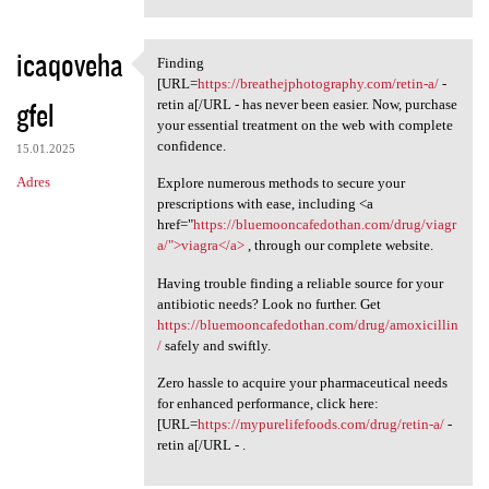
icaqoveha
Finding
Finding [URL=https:/
[URL=
https://breathejphotography.com/retin-a/
-
gfel
retin a[/URL - has never been easier. Now, purchase
your essential treatment on the web with complete
confidence.
15.01.2025
Adres
Explore numerous methods to secure your
prescriptions with ease, including <a
href="
https://bluemooncafedothan.com/drug/viagr
a/">viagra</a>
, through our complete website.
Having trouble finding a reliable source for your
antibiotic needs? Look no further. Get
https://bluemooncafedothan.com/drug/amoxicillin
/
safely and swiftly.
Zero hassle to acquire your pharmaceutical needs
for enhanced performance, click here:
[URL=
https://mypurelifefoods.com/drug/retin-a/
-
retin a[/URL - .