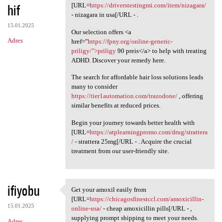
hif
[URL=
https://driverstestingmi.com/item/nizagara/
- nizagara in usa[/URL - .
15.01.2025
Our selection offers <a
Adres
href="
https://fpny.org/online-generic-
priligy/">priligy
90 preis</a> to help with treating
ADHD. Discover your remedy here.
The search for affordable hair loss solutions leads
many to consider
https://tier1automation.com/trazodone/
, offering
similar benefits at reduced prices.
Begin your journey towards better health with
[URL=
https://atplearningpromo.com/drug/strattera
/
- strattera 25mg[/URL - . Acquire the crucial
treatment from our user-friendly site.
ifiyobu
Get your amoxil easily from
Get your amoxil easily from
[URL=
https://chicagosfinestccl.com/amoxicillin-
15.01.2025
online-usa/
- cheap amoxicillin pills[/URL - ,
supplying prompt shipping to meet your needs.
Adres