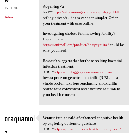
Acquiring <a
15.01.2025
href="
https://shecanmagazine.com/priligy/">60
Adres
priligy price</a> has never been simpler. Order
your treatment with ease online.
Investigating choices for improving fertility?
Explore how
https://animall.org/product/doxycycline/
could be
what you need.
Research suggests that for those seeking bacterial
infection treatment,
[URL=
https://hiblogging.com/amoxicillin/
-
lowest price on generic amoxicillin[/URL - is a
viable option. Explore purchasing amoxicillin
online for a convenient and effective solution to
your health concerns.
oraquamol
Venture into a world of enhanced cognitive health
Venture into a world of
by exploring options to purchase
a
[URL=
https://primerafootandankle.com/cytotec/
-