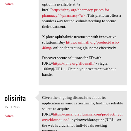
Adres
option is available at <a
href="
https://fpny.org/pharmacy-prices-for-
pharmacy/">pharmacy</a>
. This platform offers a
seamless way for individuals needing to secure
their treatment.
X-plore ophthalmic treatments with innovative
solutions. Buy
https://animall.org/product/lasix-
40mg/
online for treating glaucoma effectively.
Discover secure solutions for ED with
[URL=
https://fpny.org/sildenafil/
- viagra
100mg[/URL - . Obtain your treatment without
hassle.
olisirita
Given the ongoing discussions about its
Given the ongoing discussions
application in various treatments, finding a reliable
15.01.2025
source to acquire
[URL=
https://cassandraplummer.com/product/hydr
Adres
oxychloroquine/
- hydroxychloroquine[/URL - on
the web is crucial for individuals seeking
treatment.