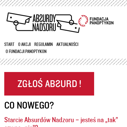
Przejdź
do
treści
START
O AKCJI
REGULAMIN
AKTUALNOŚCI
O FUNDACJI PANOPTYKON
CO NOWEGO?
Starcie Absurdów Nadzoru – jesteś na „tak”