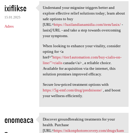
ixiflikse
Understand your migraine triggers better and
Understand your migraine
explore effective relief solutions today; learn about
15.01.2025
safe options to buy
[URL=
https://luzilandianamidia.com/item/lasix/
-
Adres
lasix[/URL - and take a step towards overcoming
your symptoms.
When looking to enhance your vitality, consider
opting for <a
href="
https://tier1automation.com/buy-cialis-on-
line/">cialis
canada</a> , a reliable choice.
Available for acquisition via the internet, this
solution promises improved efficacy.
Secure low-priced treatment options with
https://5g-emf.com/drug/prednisone/
, and boost
your wellness efficiently.
enomeaca
Discover groundbreaking treatments for your
Discover groundbreaking
health. Purchase
[URL=
https://nikonphotorecovery.com/drugs/kam