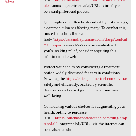
Adres
uk/
- amoxil generic canada[/URL - virtually can
be a straightforward process.
Quiet nights can often be disturbed by restless legs,
a common ailment affecting many. To combat this,
trusted solutions like <a
href="
https://cassandraplummer.com/drugs/xenical
/">cheapest
xenical</a> can be invaluable. If
you're seeking relief, consider acquiring this
solution on the web.
Protect your health by considering a treatment
option widely discussed for certain conditions.
Now, acquire
https://chicagosfinestccl.com/levitra/
safely and efficiently, backed by scientific
discussion and expert guidance to ensure your
well-being.
Considering various choices for augmenting your
health, opting to purchase
[URL=
https://bluemooncafedothan.com/drug/prop
ranolol/
- propranolol[/URL - via the internet can
be a wise decision.