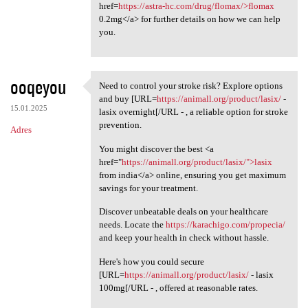
href=
https://astra-hc.com/drug/flomax/>flomax
0.2mg</a> for further details on how we can help
you.
ooqeyou
Need to control your stroke risk? Explore options
Need to control your stroke
and buy [URL=
https://animall.org/product/lasix/
-
15.01.2025
lasix overnight[/URL - , a reliable option for stroke
prevention.
Adres
You might discover the best <a
href="
https://animall.org/product/lasix/">lasix
from india</a> online, ensuring you get maximum
savings for your treatment.
Discover unbeatable deals on your healthcare
needs. Locate the
https://karachigo.com/propecia/
and keep your health in check without hassle.
Here's how you could secure
[URL=
https://animall.org/product/lasix/
- lasix
100mg[/URL - , offered at reasonable rates.