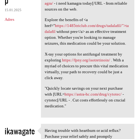
p
agra/
- i need kamagra today[/URL - from reliable
sources on the web.
15.01.2025
Adres
Explore the benefits of <a
href="
https://1485triclub.com/drugs/tadalafil/">ta
dalafil
without pres</a> as an effective treatment
option. Whether you're looking to manage
seizures, this medication could be your solution.
X-ray your options for antifungal treatment by
exploring
https://fpny.org/isotretinoin/
. With a
myriad of choices to procure this vital medication
virtually, your path to recovery could be just a
click away.
"Quickly locate savings on your next purchase
with [URL=
https://astra-hc.com/drug/cytotec/
-
cytotec[/URL - . Cut costs effortlessly on crucial
medication."
ikawagate
Having trouble with heartburn or acid reflux?
Having trouble with heartburn
Purchase your relief safely and promptly