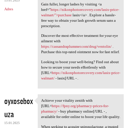
15.01.2025
Gain fuller, longer lashes by visiting <a
Adres
href="
https://nikonphotorecovery.com/lasix-price-
walmart/">purchase
lasix</a> . Explore a hassle-
free way to obtain your lash growth serum sans a
prescription.
Discover the most effective treatment for your eye
ailment with
https://cassandraplummer.com/drug/ventolin/
.
Purchase this top-rated ointment now for fast relief.
Looking to boost your well-being? Find out about
how to secure your needs effortlessly with
[URL=
https://nikonphotorecovery.com/lasix-price-
walmart/
- lasix[/URL - .
oyxosebox
Achieve your vitality zenith with
Achieve your vitality zenith
[URL=
https://fpny.org/pharmacy-prices-for-
uza
pharmacy/
- buy pharmacy online[/URL - ,
available for order online to boost your life quality.
15.01.2025
When seeking to acquire spironolactone, a trusted