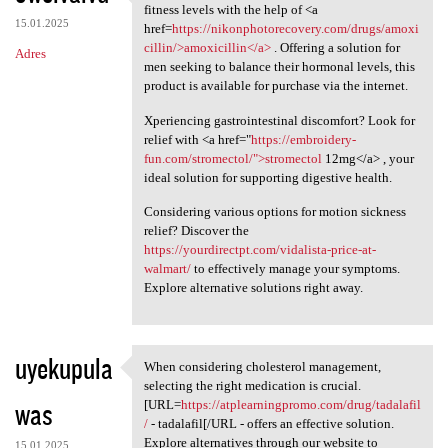
Regain your vitality and
fitness levels with the help of <a
15.01.2025
href=
https://nikonphotorecovery.com/drugs/amoxi
cillin/>amoxicillin</a>
. Offering a solution for
Adres
men seeking to balance their hormonal levels, this
product is available for purchase via the internet.
Xperiencing gastrointestinal discomfort? Look for
relief with <a href="
https://embroidery-
fun.com/stromectol/">stromectol
12mg</a> , your
ideal solution for supporting digestive health.
Considering various options for motion sickness
relief? Discover the
https://yourdirectpt.com/vidalista-price-at-
walmart/
to effectively manage your symptoms.
Explore alternative solutions right away.
uyekupula
When considering cholesterol management,
When considering cholesterol
selecting the right medication is crucial.
was
[URL=
https://atplearningpromo.com/drug/tadalafil
/
- tadalafil[/URL - offers an effective solution.
Explore alternatives through our website to
15.01.2025