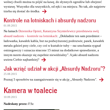
wolnej chwili można tu pójść na kawę, do słynnych ogrodów lub obejrzeć
wystawę. Wszystko dla wszystkich, od ręki i na miejscu. No tak, ale najpierw
trzeba się dostać do środka.
Kontrole na lotniskach i absurdy nadzoru
01.09.2015
Na łamach
Dziennika Opinii, Katarzyna Szymielewicz przedstawia swój
absurd nadzoru – kontrole na lotniskach
: „Dokładnie ten sam przedmiot –
ładowarka, kawałek kabla, but na podwyższonej podeszwie, pasek, kawałek
metalu gdzieś przy ciele, czy coś w kształcie tuby – raz uruchamia sygnał
ostrzegawczy i oznacza stracone 15 minut na dodatkowe sprawdzenie, a
innym razem okazuje się zupełnie niewidzialny”. A jaki absurd nadzoru
uwiera Ciebie najbardziej?
Jak wziąć udział w akcji „Absurdy Nadzoru"?
25.08.2015
Poznaj 5 sposobów na zaangażowanie się w akcję „Absurdy Nadzoru".
Kamera w toalecie
10.09.2015
Nadesłany przez:
F.Sz