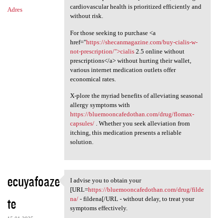
cardiovascular health is prioritized efficiently and
Adres
without risk.
For those seeking to purchase <a
href="
https://shecanmagazine.com/buy-cialis-w-
not-prescription/">cialis
2.5 online without
prescriptions</a> without hurting their wallet,
various internet medication outlets offer
economical rates.
X-plore the myriad benefits of alleviating seasonal
allergy symptoms with
https://bluemooncafedothan.com/drug/flomax-
capsules/
. Whether you seek alleviation from
itching, this medication presents a reliable
solution.
ecuyafoaze
I advise you to obtain your
I advise you to obtain your
[URL=
https://bluemooncafedothan.com/drug/filde
te
na/
- fildena[/URL - without delay, to treat your
symptoms effectively.