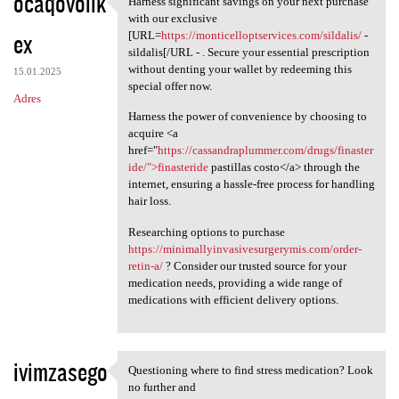
ocaqovolik
Harness significant savings on your next purchase
Harness significant savings
o
with our exclusive
ex
m
[URL=
https://monticelloptservices.com/sildalis/
-
sildalis[/URL - . Secure your essential prescription
e
without denting your wallet by redeeming this
15.01.2025
n
special offer now.
Adres
t
Harness the power of convenience by choosing to
acquire <a
a
href="
https://cassandraplummer.com/drugs/finaster
r
ide/">finasteride
pastillas costo</a> through the
internet, ensuring a hassle-free process for handling
z
hair loss.
e
Researching options to purchase
https://minimallyinvasivesurgerymis.com/order-
retin-a/
? Consider our trusted source for your
medication needs, providing a wide range of
medications with efficient delivery options.
ivimzasego
Questioning where to find stress medication? Look
Questioning where to find
no further and