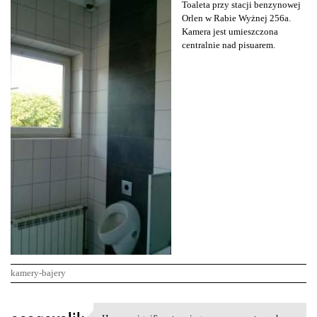
Toaleta przy stacji benzynowej
Orlen w Rabie Wyżnej 256a.
Kamera jest umieszczona
centralnie nad pisuarem.
kamery-bajery
K