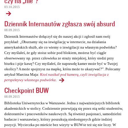
czy na „nie”?
03.10.2015
Dziennik Internautów zgłasza swój absurd
08.09.2015
Dziennik Internautów dołączył się do naszej akcji i zgłosił nam swój
przykład: „Oburzamy się na inwigilację w internecie, na działania
amerykańskich służb, ale co wiemy o inwigilacji na własnym podwórku?
Czy myślałeś, że gdy stoisz sobie pod blokiem, możesz być ciągle
obserwowany np. przez człowieka ze straży miejskiej, który siedzi przy
biurku i pije kawę? Czy myślałeś, ile naprawdę kamer może być w Twojej
okolicy? A może spojrzysz na mapkę, która może to ukazywać?”. Polecamy
artykuł Marcina Maja:
Ktoś nasikał pod kamerą, czyli inwigilacja z
perspektywy własnego podwórka
.
Checkpoint BUW
08.09.2015
Biblioteka Uniwersytecka w Warszawie. Jedna z najważniejszych bibliotek
akademickich w stolicy. Codziennie przewijają się przez nią setki studentów,
doktorantów i pracowników naukowych. Są również pasjonaci, samodzielni
badacze i warszawiacy, którzy poszukują niedostępnych gdzie indziej
pozycji. Wycieczka po mieście bez wizyty w BUW-ie też się nie liczy. W