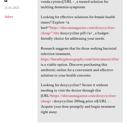
venda cytotec[/URL - , a trusted solution for
tackling dementia symptoms.
15.01.2025
Adres
Looking for effective solutions for female health
issues? Explore <a
href="
https://shecanmagazine.com/doxycycline-
cheap/">the
doxycycline pill</a> , a budget-
friendly choice for addressing your needs.
Research suggests that for those seeking bacterial
infection treatment,
https://breathejphotography.com/item/amoxicillin/
is a viable option. Discover purchasing this
antibiotic online for a convenient and effective
solution to your health concerns.
Looking for doxycycline? Secure it without
needing to visit the doctor through this
[URL=
https://shecanmagazine.com/doxycycline-
cheap/
- doxycycline 200mg price of[/URL - .
Acquire your dose promptly and begin treatment
right away.