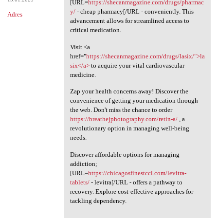
[URL=
https://shecanmagazine.com/drugs/pharmac
y/
- cheap pharmacy[/URL - conveniently. This
Adres
advancement allows for streamlined access to
critical medication.
Visit <a
href="
https://shecanmagazine.com/drugs/lasix/">la
six</a>
to acquire your vital cardiovascular
medicine.
Zap your health concerns away! Discover the
convenience of getting your medication through
the web. Don't miss the chance to order
https://breathejphotography.com/retin-a/
, a
revolutionary option in managing well-being
needs.
Discover affordable options for managing
addiction;
[URL=
https://chicagosfinestccl.com/levitra-
tablets/
- levitra[/URL - offers a pathway to
recovery. Explore cost-effective approaches for
tackling dependency.