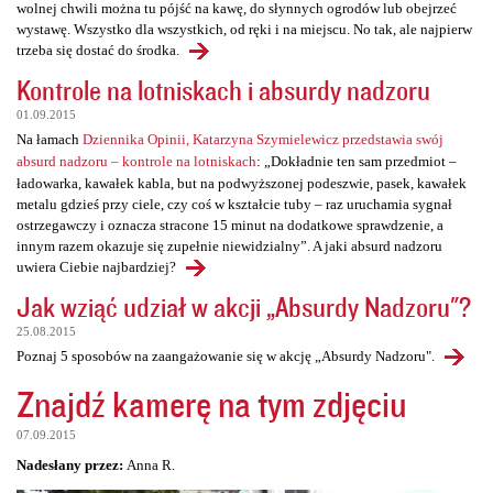
wolnej chwili można tu pójść na kawę, do słynnych ogrodów lub obejrzeć
wystawę. Wszystko dla wszystkich, od ręki i na miejscu. No tak, ale najpierw
trzeba się dostać do środka.
Kontrole na lotniskach i absurdy nadzoru
01.09.2015
Na łamach
Dziennika Opinii, Katarzyna Szymielewicz przedstawia swój
absurd nadzoru – kontrole na lotniskach
: „Dokładnie ten sam przedmiot –
ładowarka, kawałek kabla, but na podwyższonej podeszwie, pasek, kawałek
metalu gdzieś przy ciele, czy coś w kształcie tuby – raz uruchamia sygnał
ostrzegawczy i oznacza stracone 15 minut na dodatkowe sprawdzenie, a
innym razem okazuje się zupełnie niewidzialny”. A jaki absurd nadzoru
uwiera Ciebie najbardziej?
Jak wziąć udział w akcji „Absurdy Nadzoru"?
25.08.2015
Poznaj 5 sposobów na zaangażowanie się w akcję „Absurdy Nadzoru".
Znajdź kamerę na tym zdjęciu
07.09.2015
Nadesłany przez:
Anna R.