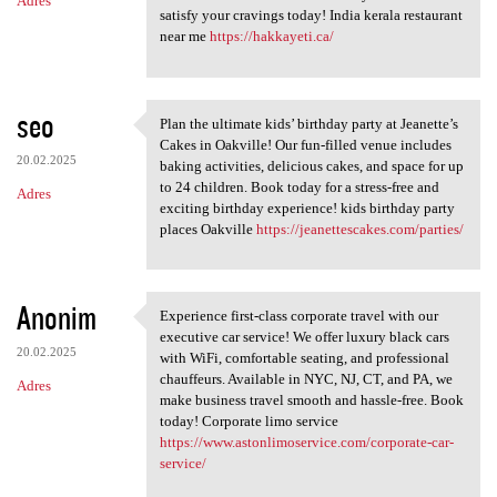
Adres
satisfy your cravings today! India kerala restaurant
near me
https://hakkayeti.ca/
seo
Plan the ultimate kids’ birthday party at Jeanette’s
Plan the ultimate kids’
Cakes in Oakville! Our fun-filled venue includes
20.02.2025
baking activities, delicious cakes, and space for up
to 24 children. Book today for a stress-free and
Adres
exciting birthday experience! kids birthday party
places Oakville
https://jeanettescakes.com/parties/
Anonim
Experience first-class corporate travel with our
Experience first-class
executive car service! We offer luxury black cars
20.02.2025
with WiFi, comfortable seating, and professional
chauffeurs. Available in NYC, NJ, CT, and PA, we
Adres
make business travel smooth and hassle-free. Book
today! Corporate limo service
https://www.astonlimoservice.com/corporate-car-
service/