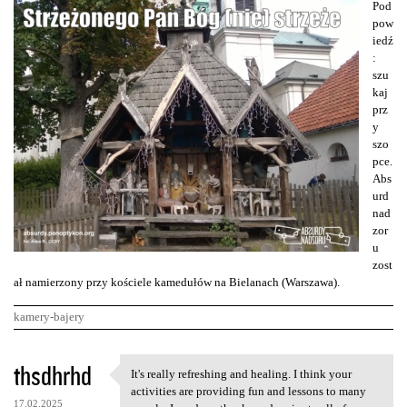
Pod
pow
iedź
:
szu
kaj
prz
y
szo
pce.
Abs
urd
nad
zor
u
zost
ał namierzony przy kościele kamedułów na Bielanach (Warszawa).
kamery-bajery
K
thsdhrhd
It's really refreshing and healing. I think your
It's really refreshing and
o
activities are providing fun and lessons to many
17.02.2025