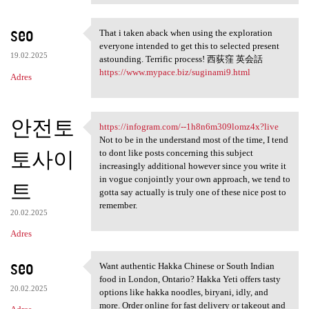
seo
That i taken aback when using the exploration
That i taken aback when using
everyone intended to get this to selected present
19.02.2025
astounding. Terrific process! 西荻窪 英会話
https://www.mypace.biz/suginami9.html
Adres
안전토
https://infogram.com/--1h8n6m309lomz4x?live
https://infogram.com/-
Not to be in the understand most of the time, I tend
토사이
to dont like posts concerning this subject
increasingly additional however since you write it
in vogue conjointly your own approach, we tend to
트
gotta say actually is truly one of these nice post to
remember.
20.02.2025
Adres
seo
Want authentic Hakka Chinese or South Indian
Want authentic Hakka Chinese
food in London, Ontario? Hakka Yeti offers tasty
20.02.2025
options like hakka noodles, biryani, idly, and
more. Order online for fast delivery or takeout and