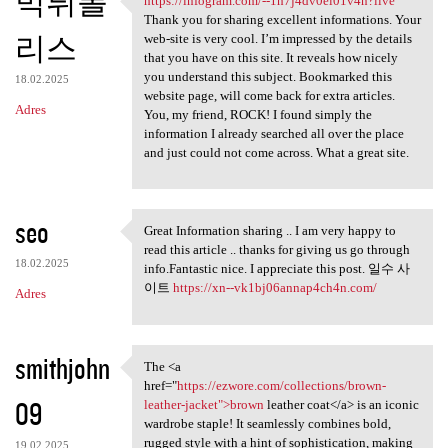
먹튀폴
https://infogram.com/--1h7j4dv0el01v4n?live
https://infogram.com/-
Thank you for sharing excellent informations. Your
리스
web-site is very cool. I’m impressed by the details
that you have on this site. It reveals how nicely
you understand this subject. Bookmarked this
18.02.2025
website page, will come back for extra articles.
Adres
You, my friend, ROCK! I found simply the
information I already searched all over the place
and just could not come across. What a great site.
seo
Great Information sharing .. I am very happy to
Great Information sharing ..
read this article .. thanks for giving us go through
18.02.2025
info.Fantastic nice. I appreciate this post. 일수 사
이트
https://xn--vk1bj06annap4ch4n.com/
Adres
smithjohn
The <a
The <a href="https://ezwore
href="
https://ezwore.com/collections/brown-
09
leather-jacket">brown
leather coat</a> is an iconic
wardrobe staple! It seamlessly combines bold,
rugged style with a hint of sophistication, making
19.02.2025