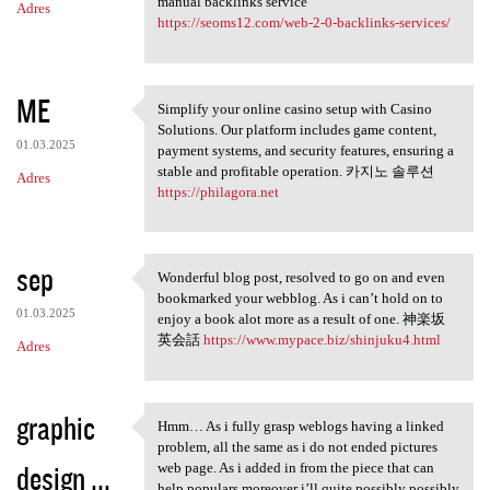
manual backlinks service
Adres
https://seoms12.com/web-2-0-backlinks-services/
ME
Simplify your online casino setup with Casino
Simplify your online casino
Solutions. Our platform includes game content,
01.03.2025
payment systems, and security features, ensuring a
stable and profitable operation. 카지노 솔루션
Adres
https://philagora.net
sep
Wonderful blog post, resolved to go on and even
Wonderful blog post, resolved
bookmarked your webblog. As i can’t hold on to
01.03.2025
enjoy a book alot more as a result of one. 神楽坂
英会話
https://www.mypace.biz/shinjuku4.html
Adres
graphic
Hmm… As i fully grasp weblogs having a linked
Hmm… As i fully grasp weblogs
problem, all the same as i do not ended pictures
design ...
web page. As i added in from the piece that can
help populars moreover i’ll quite possibly possibly