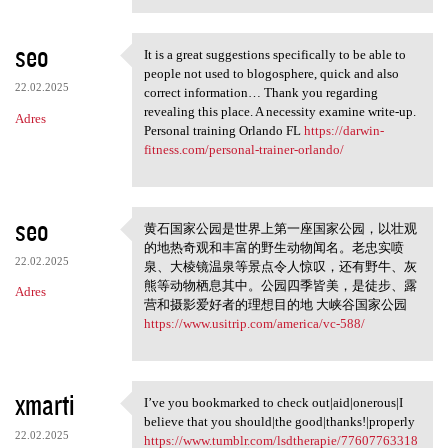
seo
It is a great suggestions specifically to be able to
It is a great suggestions
people not used to blogosphere, quick and also
22.02.2025
correct information… Thank you regarding
revealing this place. A necessity examine write-up.
Adres
Personal training Orlando FL
https://darwin-
fitness.com/personal-trainer-orlando/
seo
黄石国家公园是世界上第一座国家公园，以壮观
黄石国家公园是世界上第一座国
的地热奇观和丰富的野生动物闻名。老忠实喷
家公园
22.02.2025
泉、大棱镜温泉等景点令人惊叹，还有野牛、灰
熊等动物栖息其中。公园四季皆美，是徒步、露
Adres
营和摄影爱好者的理想目的地 大峡谷国家公园
https://www.usitrip.com/america/vc-588/
xmarti
I’ve you bookmarked to check out|aid|onerous|I
I’ve you bookmarked to check
believe that you should|the good|thanks!|properly
22.02.2025
https://www.tumblr.com/lsdtherapie/77607763318