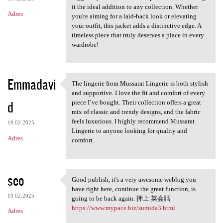
it the ideal addition to any collection. Whether
Adres
you're aiming for a laid-back look or elevating
your outfit, this jacket adds a distinctive edge. A
timeless piece that truly deserves a place in every
wardrobe!
Emmadavi
The lingerie from Mussarat Lingerie is both stylish
The lingerie from Mussarat
and supportive. I love the fit and comfort of every
d
piece I’ve bought. Their collection offers a great
mix of classic and trendy designs, and the fabric
feels luxurious. I highly recommend Mussarat
19.02.2025
Lingerie to anyone looking for quality and
Adres
comfort.
seo
Good publish, it's a very awesome weblog you
Good publish, it's a very
have right here, continue the great function, is
19.02.2025
going to be back again. 押上 英会話
https://www.mypace.biz/sumida3.html
Adres