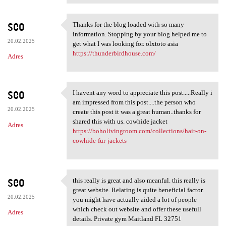
seo
Thanks for the blog loaded with so many
Thanks for the blog loaded
information. Stopping by your blog helped me to
20.02.2025
get what I was looking for. olxtoto asia
https://thunderbirdhouse.com/
Adres
seo
I havent any word to appreciate this post.....Really i
I havent any word to
am impressed from this post....the person who
20.02.2025
create this post it was a great human..thanks for
shared this with us. cowhide jacket
Adres
https://boholivingroom.com/collections/hair-on-
cowhide-fur-jackets
seo
this really is great and also meanful. this really is
this really is great and also
great website. Relating is quite beneficial factor.
20.02.2025
you might have actually aided a lot of people
which check out website and offer these usefull
Adres
details. Private gym Maitland FL 32751