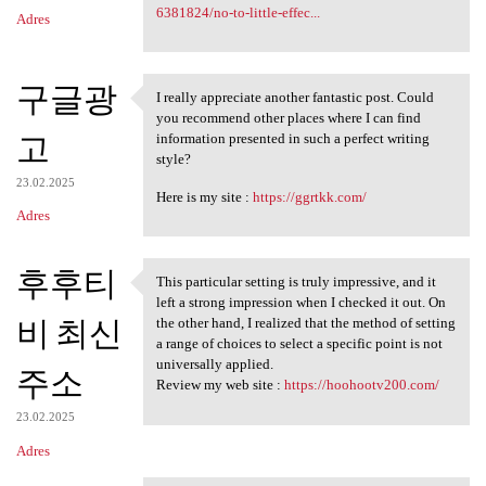
6381824/no-to-little-effec...
Adres
구글광
I really appreciate another fantastic post. Could
I really appreciate another
you recommend other places where I can find
고
information presented in such a perfect writing
style?
23.02.2025
Here is my site :
https://ggrtkk.com/
Adres
후후티
This particular setting is truly impressive, and it
This particular setting is
left a strong impression when I checked it out. On
비 최신
the other hand, I realized that the method of setting
a range of choices to select a specific point is not
universally applied.
주소
Review my web site :
https://hoohootv200.com/
23.02.2025
Adres