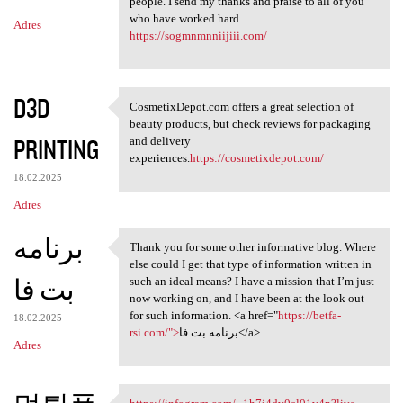
m
people. I send my thanks and praise to all of you
who have worked hard.
Adres
e
https://sogmnmnniijiii.com/
n
t
D3D
a
CosmetixDepot.com offers a great selection of
CosmetixDepot.com offers a
beauty products, but check reviews for packaging
r
PRINTING
and delivery
z
experiences.
https://cosmetixdepot.com/
e
18.02.2025
Adres
برنامه
Thank you for some other informative blog. Where
Thank you for some other
else could I get that type of information written in
بت فا
such an ideal means? I have a mission that I’m just
now working on, and I have been at the look out
for such information. <a href="
https://betfa-
18.02.2025
rsi.com/">
برنامه بت فا</a>
Adres