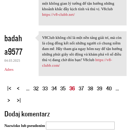
một không gian lý tưởng để tận hưởng những
khoảnh khắc đầy kịch tính và thú vị. V8club
https://v8-clubb.net/
badah
V8Club không chỉ là một nền tảng giải trí, mà còn
V8Club không chỉ là một nền
là cộng đồng kết nối những người có chung niềm
a9577
đam mê. Hãy tham gia ngay hôm nay để tận hưởng
những phút giây sôi động và khám phá vô số điều
thú vị đang chờ đón bạn! V8club
https://v8-
04.03.2025
clubb.com/
Adres
S
…
32
33
34
35
36
37
38
39
40
…
t
r
o
Dodaj komentarz
n
y
Nazwisko lub pseudonim