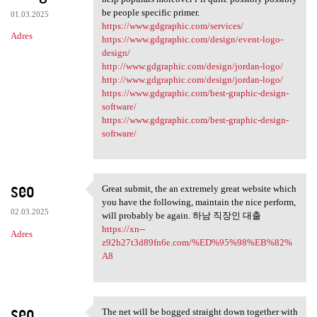
be people specific primer.
01.03.2025
https://www.gdgraphic.com/services/
Adres
https://www.gdgraphic.com/design/event-logo-
design/
http://www.gdgraphic.com/design/jordan-logo/
http://www.gdgraphic.com/design/jordan-logo/
https://www.gdgraphic.com/best-graphic-design-
software/
https://www.gdgraphic.com/best-graphic-design-
software/
seo
Great submit, the an extremely great website which
Great submit, the an
you have the following, maintain the nice perform,
02.03.2025
will probably be again. 하남 직장인 대출
https://xn--
Adres
z92b27t3d89fn6e.com/%ED%95%98%EB%82%
A8
seo
The net will be bogged straight down together with