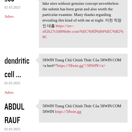
The net will be bogged
fake sites without genuine concept nevertheless
02.03.2025
the submit has been great and also worth the
particular examine. Many thanks regarding
Adres
revealing this kind of with me at night. 이천 직장
인 대출
https://xn--
z92b27t3d89fn6e.com/%EC%9D%B4%EC%B2%
9C
dendritic
58WIN Trang Chủ Chính Thức Của 58WIN COM
58WIN Trang Chủ Chính Thức
<a href="
https://58win.gg">58WIN</a>
cell ...
02.03.2025
Adres
ABDUL
58WIN Trang Chủ Chính Thức Của 58WIN COM
58WIN Trang Chủ Chính Thức
58WIN
https://58win.gg
RAUF
02.03.2025