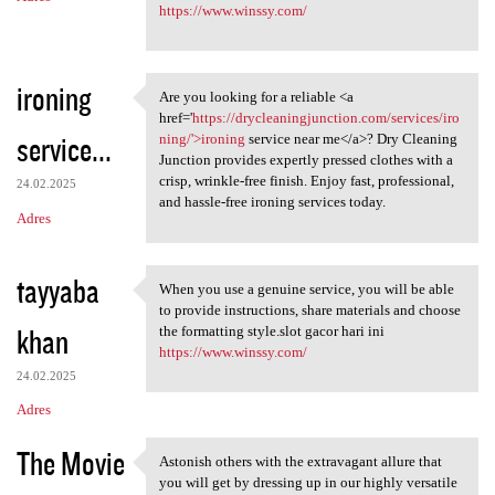
https://www.winssy.com/
ironing
Are you looking for a reliable <a
Are you looking for a
href='
https://drycleaningjunction.com/services/iro
service...
ning/'>ironing
service near me</a>? Dry Cleaning
Junction provides expertly pressed clothes with a
crisp, wrinkle-free finish. Enjoy fast, professional,
24.02.2025
and hassle-free ironing services today.
Adres
tayyaba
When you use a genuine service, you will be able
When you use a genuine
to provide instructions, share materials and choose
khan
the formatting style.slot gacor hari ini
https://www.winssy.com/
24.02.2025
Adres
The Movie
Astonish others with the extravagant allure that
Astonish others with the
you will get by dressing up in our highly versatile