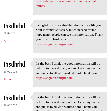
https://darwin-fitness.com/maitland-personal-
trainer/
thsdhrhd
I am glad to share valuable information with you.
I am glad to share valuable
Your information is very much needed for me. I
20.02.2025
hope many people can see this information. Thank
you for your hard work.
Adres
https://sogmnmnniijiii.com/
thsdhrhd
It's the best. I think the good information will be
It's the best. I think the
helpful to me and many others. I send my thanks
20.02.2025
and praise to all who worked hard. Thank you.
https://sogmnmnniijiii.com/
Adres
thsdhrhd
It's the best. I think the good information will be
It's the best. I think the
helpful to me and many others. I send my thanks
20.02.2025
and praise to all who worked hard. Thank you.