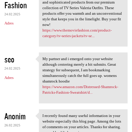
Fashion
and sophisticated products from our premium
collection of TV Series Valeria Outfits. These
products offer you warmth and an unconventional
24.02.2025
style that keeps you in the limelight. Buy your fit
Adres
now!
https://www.themoviefashion.com/product-
category/tv-series-jackets/tv-se...
seo
My partner and i emerged onto your website
My partner and i emerged onto
although centering merely a bit submits. Great
24.02.2025
strategy for subsequent, I am bookmarking
simultaneously catch the full goes up. womens
Adres
shamrock hoodie
https://www.amazon.com/Distressed-Shamrock-
Patricks-Fashion-Sweatshirt/d...
Anonim
I recently found many useful information in your
I recently found many useful
website especially this blog page. Among the lots
26.02.2025
of comments on your articles. Thanks for sharing.