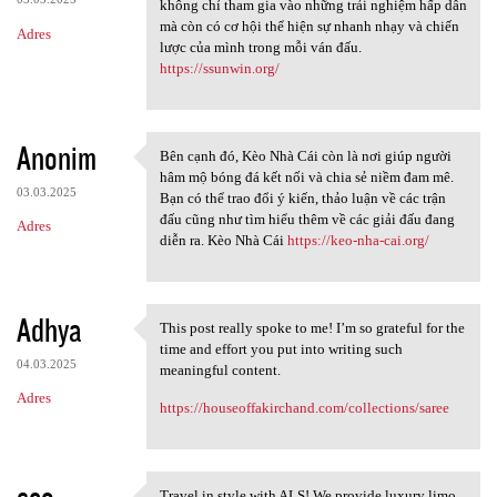
không chỉ tham gia vào những trải nghiệm hấp dẫn
mà còn có cơ hội thể hiện sự nhanh nhạy và chiến
Adres
lược của mình trong mỗi ván đấu.
https://ssunwin.org/
Anonim
Bên cạnh đó, Kèo Nhà Cái còn là nơi giúp người
Bên cạnh đó, Kèo Nhà Cái còn
hâm mộ bóng đá kết nối và chia sẻ niềm đam mê.
03.03.2025
Bạn có thể trao đổi ý kiến, thảo luận về các trận
đấu cũng như tìm hiểu thêm về các giải đấu đang
Adres
diễn ra. Kèo Nhà Cái
https://keo-nha-cai.org/
Adhya
This post really spoke to me! I’m so grateful for the
This post really spoke to me!
time and effort you put into writing such
04.03.2025
meaningful content.
Adres
https://houseoffakirchand.com/collections/saree
seo
Travel in style with ALS! We provide luxury limo