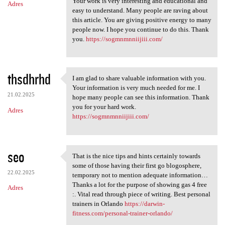
Your work is very interesting and educational and
Adres
easy to understand. Many people are raving about
this article. You are giving positive energy to many
people now. I hope you continue to do this. Thank
you.
https://sogmnmnniijiii.com/
thsdhrhd
I am glad to share valuable information with you.
I am glad to share valuable
Your information is very much needed for me. I
21.02.2025
hope many people can see this information. Thank
you for your hard work.
Adres
https://sogmnmnniijiii.com/
seo
That is the nice tips and hints certainly towards
That is the nice tips and
some of those having their first go blogosphere,
22.02.2025
temporary not to mention adequate information…
Thanks a lot for the purpose of showing gas 4 free
Adres
:. Vital read through piece of writing. Best personal
trainers in Orlando
https://darwin-
fitness.com/personal-trainer-orlando/