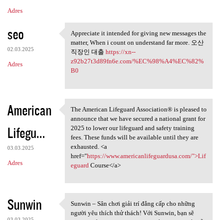
Adres
seo
Appreciate it intended for giving new messages the
Appreciate it intended for
matter, When i count on understand far more. 오산
02.03.2025
직장인 대출
https://xn--
z92b27t3d89fn6e.com/%EC%98%A4%EC%82%
Adres
B0
American
The American Lifeguard Association® is pleased to
The American Lifeguard
announce that we have secured a national grant for
Lifegu...
2025 to lower our lifeguard and safety training
fees. These funds will be available until they are
exhausted. <a
03.03.2025
href="
https://www.americanlifeguardusa.com/">Lif
Adres
eguard
Course</a>
Sunwin
Sunwin – Sân chơi giải trí đẳng cấp cho những
Sunwin – Sân chơi giải trí
người yêu thích thử thách! Với Sunwin, bạn sẽ
03.03.2025