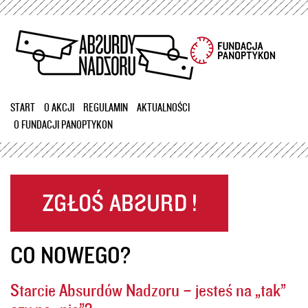
Przejdź
do
treści
START
O AKCJI
REGULAMIN
AKTUALNOŚCI
O FUNDACJI PANOPTYKON
CO NOWEGO?
Starcie Absurdów Nadzoru – jesteś na „tak”