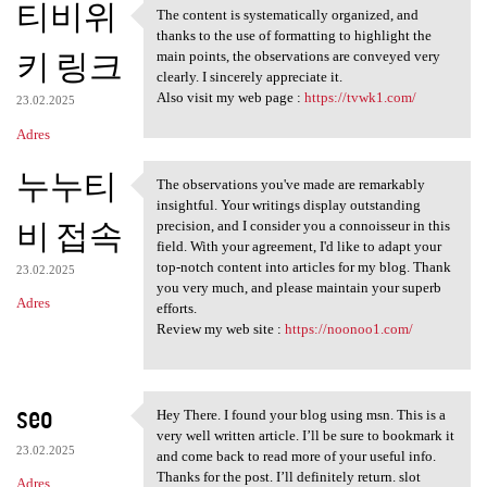
티비위
The content is systematically organized, and
The content is systematically
thanks to the use of formatting to highlight the
키 링크
main points, the observations are conveyed very
clearly. I sincerely appreciate it.
Also visit my web page :
https://tvwk1.com/
23.02.2025
Adres
누누티
The observations you've made are remarkably
The observations you've made
insightful. Your writings display outstanding
비 접속
precision, and I consider you a connoisseur in this
field. With your agreement, I'd like to adapt your
top-notch content into articles for my blog. Thank
23.02.2025
you very much, and please maintain your superb
Adres
efforts.
Review my web site :
https://noonoo1.com/
seo
Hey There. I found your blog using msn. This is a
Hey There. I found your blog
very well written article. I’ll be sure to bookmark it
23.02.2025
and come back to read more of your useful info.
Thanks for the post. I’ll definitely return. slot
Adres