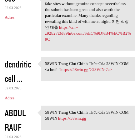
The net will be bogged
fake sites without genuine concept nevertheless
02.03.2025
the submit has been great and also worth the
particular examine. Many thanks regarding
Adres
revealing this kind of with me at night. 이천 직장
인 대출
https://xn--
z92b27t3d89fn6e.com/%EC%9D%B4%EC%B2%
9C
dendritic
58WIN Trang Chủ Chính Thức Của 58WIN COM
58WIN Trang Chủ Chính Thức
<a href="
https://58win.gg">58WIN</a>
cell ...
02.03.2025
Adres
ABDUL
58WIN Trang Chủ Chính Thức Của 58WIN COM
58WIN Trang Chủ Chính Thức
58WIN
https://58win.gg
RAUF
02.03.2025