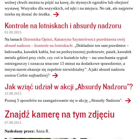
wolnej chwili można tu pójść na kawę, do słynnych ogrodów lub obejrzeć
wystawę. Wszystko dla wszystkich, od ręki i na miejscu. No tak, ale najpierw
trzeba się dostać do środka.
Kontrole na lotniskach i absurdy nadzoru
01.09.2015
Na łamach
Dziennika Opinii, Katarzyna Szymielewicz przedstawia swój
absurd nadzoru – kontrole na lotniskach
: „Dokładnie ten sam przedmiot –
ładowarka, kawałek kabla, but na podwyższonej podeszwie, pasek, kawałek
metalu gdzieś przy ciele, czy coś w kształcie tuby – raz uruchamia sygnał
ostrzegawczy i oznacza stracone 15 minut na dodatkowe sprawdzenie, a
innym razem okazuje się zupełnie niewidzialny”. A jaki absurd nadzoru
uwiera Ciebie najbardziej?
Jak wziąć udział w akcji „Absurdy Nadzoru"?
25.08.2015
Poznaj 5 sposobów na zaangażowanie się w akcję „Absurdy Nadzoru".
Znajdź kamerę na tym zdjęciu
07.09.2015
Nadesłany przez:
Anna R.