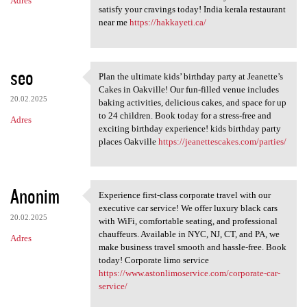
Adres
satisfy your cravings today! India kerala restaurant
near me
https://hakkayeti.ca/
seo
Plan the ultimate kids’ birthday party at Jeanette’s
Plan the ultimate kids’
Cakes in Oakville! Our fun-filled venue includes
20.02.2025
baking activities, delicious cakes, and space for up
to 24 children. Book today for a stress-free and
Adres
exciting birthday experience! kids birthday party
places Oakville
https://jeanettescakes.com/parties/
Anonim
Experience first-class corporate travel with our
Experience first-class
executive car service! We offer luxury black cars
20.02.2025
with WiFi, comfortable seating, and professional
chauffeurs. Available in NYC, NJ, CT, and PA, we
Adres
make business travel smooth and hassle-free. Book
today! Corporate limo service
https://www.astonlimoservice.com/corporate-car-
service/