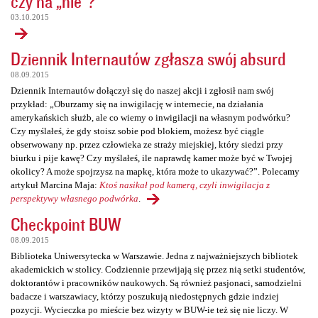
czy na „nie”?
03.10.2015
Dziennik Internautów zgłasza swój absurd
08.09.2015
Dziennik Internautów dołączył się do naszej akcji i zgłosił nam swój
przykład: „Oburzamy się na inwigilację w internecie, na działania
amerykańskich służb, ale co wiemy o inwigilacji na własnym podwórku?
Czy myślałeś, że gdy stoisz sobie pod blokiem, możesz być ciągle
obserwowany np. przez człowieka ze straży miejskiej, który siedzi przy
biurku i pije kawę? Czy myślałeś, ile naprawdę kamer może być w Twojej
okolicy? A może spojrzysz na mapkę, która może to ukazywać?”. Polecamy
artykuł Marcina Maja:
Ktoś nasikał pod kamerą, czyli inwigilacja z
perspektywy własnego podwórka
.
Checkpoint BUW
08.09.2015
Biblioteka Uniwersytecka w Warszawie. Jedna z najważniejszych bibliotek
akademickich w stolicy. Codziennie przewijają się przez nią setki studentów,
doktorantów i pracowników naukowych. Są również pasjonaci, samodzielni
badacze i warszawiacy, którzy poszukują niedostępnych gdzie indziej
pozycji. Wycieczka po mieście bez wizyty w BUW-ie też się nie liczy. W