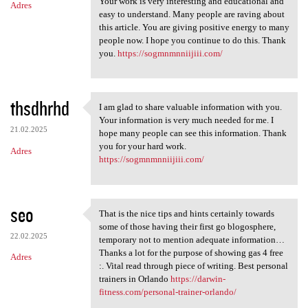
Your work is very interesting and educational and
Adres
easy to understand. Many people are raving about
this article. You are giving positive energy to many
people now. I hope you continue to do this. Thank
you.
https://sogmnmnniijiii.com/
thsdhrhd
I am glad to share valuable information with you.
I am glad to share valuable
Your information is very much needed for me. I
21.02.2025
hope many people can see this information. Thank
you for your hard work.
Adres
https://sogmnmnniijiii.com/
seo
That is the nice tips and hints certainly towards
That is the nice tips and
some of those having their first go blogosphere,
22.02.2025
temporary not to mention adequate information…
Thanks a lot for the purpose of showing gas 4 free
Adres
:. Vital read through piece of writing. Best personal
trainers in Orlando
https://darwin-
fitness.com/personal-trainer-orlando/