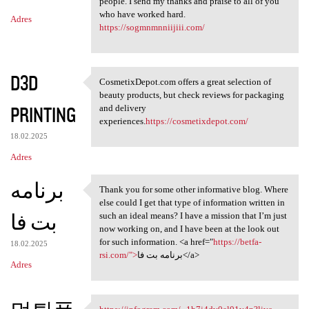
m
people. I send my thanks and praise to all of you
who have worked hard.
Adres
e
https://sogmnmnniijiii.com/
n
t
D3D
a
CosmetixDepot.com offers a great selection of
CosmetixDepot.com offers a
beauty products, but check reviews for packaging
r
PRINTING
and delivery
z
experiences.
https://cosmetixdepot.com/
e
18.02.2025
Adres
برنامه
Thank you for some other informative blog. Where
Thank you for some other
else could I get that type of information written in
بت فا
such an ideal means? I have a mission that I’m just
now working on, and I have been at the look out
for such information. <a href="
https://betfa-
18.02.2025
rsi.com/">
برنامه بت فا</a>
Adres