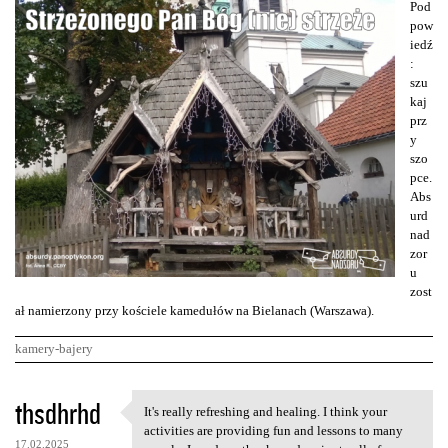
Pod
pow
iedź
:
szu
kaj
prz
y
szo
pce.
Abs
urd
nad
zor
u
zost
ał namierzony przy kościele kamedułów na Bielanach (Warszawa).
kamery-bajery
K
thsdhrhd
It's really refreshing and healing. I think your
It's really refreshing and
o
activities are providing fun and lessons to many
17.02.2025