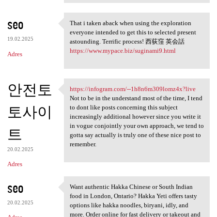
seo
That i taken aback when using the exploration
That i taken aback when using
everyone intended to get this to selected present
19.02.2025
astounding. Terrific process! 西荻窪 英会話
https://www.mypace.biz/suginami9.html
Adres
안전토
https://infogram.com/--1h8n6m309lomz4x?live
https://infogram.com/-
Not to be in the understand most of the time, I tend
토사이
to dont like posts concerning this subject
increasingly additional however since you write it
in vogue conjointly your own approach, we tend to
트
gotta say actually is truly one of these nice post to
remember.
20.02.2025
Adres
seo
Want authentic Hakka Chinese or South Indian
Want authentic Hakka Chinese
food in London, Ontario? Hakka Yeti offers tasty
20.02.2025
options like hakka noodles, biryani, idly, and
more. Order online for fast delivery or takeout and