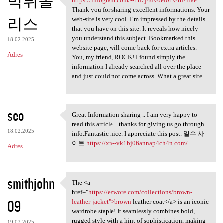
먹튀폴
https://infogram.com/--1h7j4dv0el01v4n?live
https://infogram.com/-
Thank you for sharing excellent informations. Your
리스
web-site is very cool. I’m impressed by the details
that you have on this site. It reveals how nicely
you understand this subject. Bookmarked this
18.02.2025
website page, will come back for extra articles.
Adres
You, my friend, ROCK! I found simply the
information I already searched all over the place
and just could not come across. What a great site.
seo
Great Information sharing .. I am very happy to
Great Information sharing ..
read this article .. thanks for giving us go through
18.02.2025
info.Fantastic nice. I appreciate this post. 일수 사
이트
https://xn--vk1bj06annap4ch4n.com/
Adres
smithjohn
The <a
The <a href="https://ezwore
href="
https://ezwore.com/collections/brown-
09
leather-jacket">brown
leather coat</a> is an iconic
wardrobe staple! It seamlessly combines bold,
rugged style with a hint of sophistication, making
19.02.2025