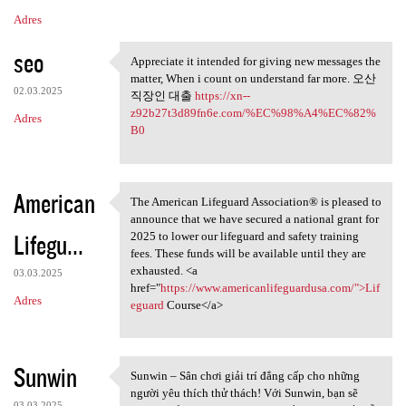
Adres
seo
Appreciate it intended for giving new messages the
Appreciate it intended for
matter, When i count on understand far more. 오산
02.03.2025
직장인 대출
https://xn--
z92b27t3d89fn6e.com/%EC%98%A4%EC%82%
Adres
B0
American
The American Lifeguard Association® is pleased to
The American Lifeguard
announce that we have secured a national grant for
Lifegu...
2025 to lower our lifeguard and safety training
fees. These funds will be available until they are
exhausted. <a
03.03.2025
href="
https://www.americanlifeguardusa.com/">Lif
Adres
eguard
Course</a>
Sunwin
Sunwin – Sân chơi giải trí đẳng cấp cho những
Sunwin – Sân chơi giải trí
người yêu thích thử thách! Với Sunwin, bạn sẽ
03.03.2025