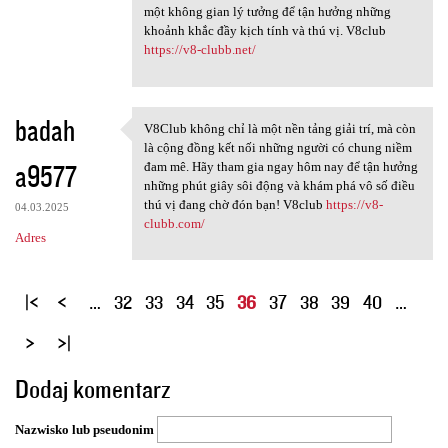
một không gian lý tưởng để tận hưởng những
khoảnh khắc đầy kịch tính và thú vị. V8club
https://v8-clubb.net/
badah
V8Club không chỉ là một nền tảng giải trí, mà còn
V8Club không chỉ là một nền
là cộng đồng kết nối những người có chung niềm
a9577
đam mê. Hãy tham gia ngay hôm nay để tận hưởng
những phút giây sôi động và khám phá vô số điều
thú vị đang chờ đón bạn! V8club
https://v8-
04.03.2025
clubb.com/
Adres
S
…
32
33
34
35
36
37
38
39
40
…
t
r
o
Dodaj komentarz
n
y
Nazwisko lub pseudonim