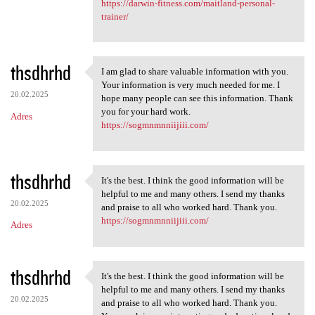
https://darwin-fitness.com/maitland-personal-
trainer/
thsdhrhd
I am glad to share valuable information with you.
I am glad to share valuable
Your information is very much needed for me. I
20.02.2025
hope many people can see this information. Thank
you for your hard work.
Adres
https://sogmnmnniijiii.com/
thsdhrhd
It's the best. I think the good information will be
It's the best. I think the
helpful to me and many others. I send my thanks
20.02.2025
and praise to all who worked hard. Thank you.
https://sogmnmnniijiii.com/
Adres
thsdhrhd
It's the best. I think the good information will be
It's the best. I think the
helpful to me and many others. I send my thanks
20.02.2025
and praise to all who worked hard. Thank you.