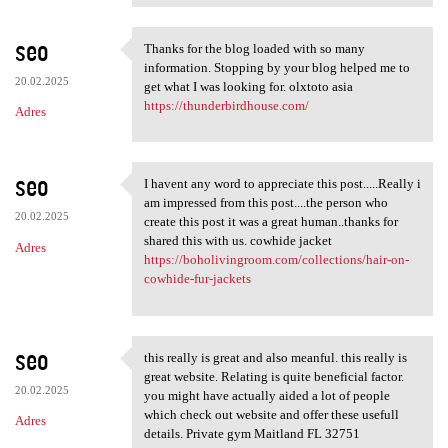
seo
Thanks for the blog loaded with so many
Thanks for the blog loaded
information. Stopping by your blog helped me to
20.02.2025
get what I was looking for. olxtoto asia
https://thunderbirdhouse.com/
Adres
seo
I havent any word to appreciate this post.....Really i
I havent any word to
am impressed from this post....the person who
20.02.2025
create this post it was a great human..thanks for
shared this with us. cowhide jacket
Adres
https://boholivingroom.com/collections/hair-on-
cowhide-fur-jackets
seo
this really is great and also meanful. this really is
this really is great and also
great website. Relating is quite beneficial factor.
20.02.2025
you might have actually aided a lot of people
which check out website and offer these usefull
Adres
details. Private gym Maitland FL 32751