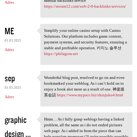
manual backlinks service
Adres
https://seoms12.com/web-2-0-backlinks-services/
ME
Simplify your online casino setup with Casino
Simplify your online casino
Solutions. Our platform includes game content,
01.03.2025
payment systems, and security features, ensuring a
stable and profitable operation. 카지노 솔루션
Adres
https://philagora.net
sep
Wonderful blog post, resolved to go on and even
Wonderful blog post, resolved
bookmarked your webblog. As i can’t hold on to
01.03.2025
enjoy a book alot more as a result of one. 神楽坂
英会話
https://www.mypace.biz/shinjuku4.html
Adres
graphic
Hmm… As i fully grasp weblogs having a linked
Hmm… As i fully grasp weblogs
problem, all the same as i do not ended pictures
design ...
web page. As i added in from the piece that can
help populars moreover i’ll quite possibly possibly