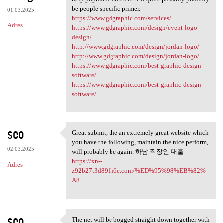
be people specific primer.
01.03.2025
https://www.gdgraphic.com/services/
Adres
https://www.gdgraphic.com/design/event-logo-
design/
http://www.gdgraphic.com/design/jordan-logo/
http://www.gdgraphic.com/design/jordan-logo/
https://www.gdgraphic.com/best-graphic-design-
software/
https://www.gdgraphic.com/best-graphic-design-
software/
seo
Great submit, the an extremely great website which
Great submit, the an
you have the following, maintain the nice perform,
02.03.2025
will probably be again. 하남 직장인 대출
https://xn--
Adres
z92b27t3d89fn6e.com/%ED%95%98%EB%82%
A8
seo
The net will be bogged straight down together with