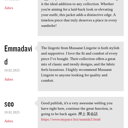
it the ideal addition to any collection. Whether
Adres
you're aiming for a laid-back look or elevating
your outfit, this jacket adds a distinctive edge. A
timeless piece that truly deserves a place in every
wardrobe!
Emmadavi
The lingerie from Mussarat Lingerie is both stylish
The lingerie from Mussarat
and supportive. I love the fit and comfort of every
d
piece I’ve bought. Their collection offers a great
mix of classic and trendy designs, and the fabric
feels luxurious. I highly recommend Mussarat
19.02.2025
Lingerie to anyone looking for quality and
Adres
comfort.
seo
Good publish, it's a very awesome weblog you
Good publish, it's a very
have right here, continue the great function, is
19.02.2025
going to be back again. 押上 英会話
https://www.mypace.biz/sumida3.html
Adres