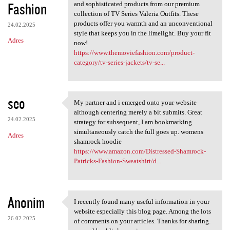
Fashion
and sophisticated products from our premium
collection of TV Series Valeria Outfits. These
products offer you warmth and an unconventional
24.02.2025
style that keeps you in the limelight. Buy your fit
Adres
now!
https://www.themoviefashion.com/product-
category/tv-series-jackets/tv-se...
seo
My partner and i emerged onto your website
My partner and i emerged onto
although centering merely a bit submits. Great
24.02.2025
strategy for subsequent, I am bookmarking
simultaneously catch the full goes up. womens
Adres
shamrock hoodie
https://www.amazon.com/Distressed-Shamrock-
Patricks-Fashion-Sweatshirt/d...
Anonim
I recently found many useful information in your
I recently found many useful
website especially this blog page. Among the lots
26.02.2025
of comments on your articles. Thanks for sharing.