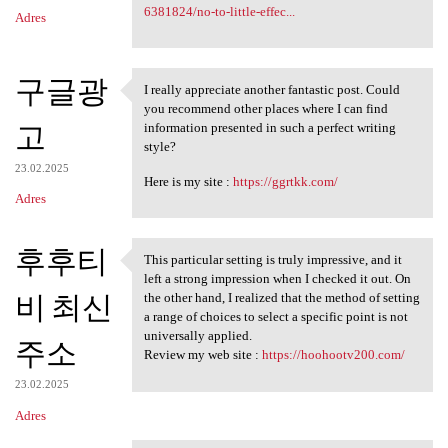
6381824/no-to-little-effec...
Adres
구글광
I really appreciate another fantastic post. Could
I really appreciate another
you recommend other places where I can find
고
information presented in such a perfect writing
style?
23.02.2025
Here is my site :
https://ggrtkk.com/
Adres
후후티
This particular setting is truly impressive, and it
This particular setting is
left a strong impression when I checked it out. On
비 최신
the other hand, I realized that the method of setting
a range of choices to select a specific point is not
universally applied.
주소
Review my web site :
https://hoohootv200.com/
23.02.2025
Adres