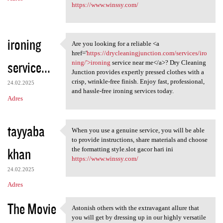
https://www.winssy.com/
ironing
Are you looking for a reliable <a
Are you looking for a
href='
https://drycleaningjunction.com/services/iro
service...
ning/'>ironing
service near me</a>? Dry Cleaning
Junction provides expertly pressed clothes with a
crisp, wrinkle-free finish. Enjoy fast, professional,
24.02.2025
and hassle-free ironing services today.
Adres
tayyaba
When you use a genuine service, you will be able
When you use a genuine
to provide instructions, share materials and choose
khan
the formatting style.slot gacor hari ini
https://www.winssy.com/
24.02.2025
Adres
The Movie
Astonish others with the extravagant allure that
Astonish others with the
you will get by dressing up in our highly versatile