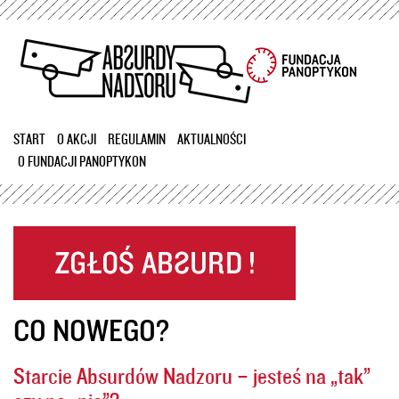
Przejdź
do
treści
START
O AKCJI
REGULAMIN
AKTUALNOŚCI
O FUNDACJI PANOPTYKON
CO NOWEGO?
Starcie Absurdów Nadzoru – jesteś na „tak”