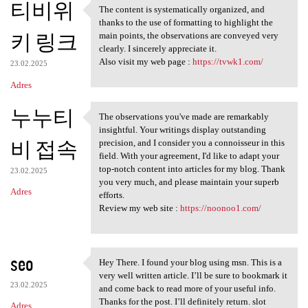
티비위
The content is systematically organized, and
The content is systematically
thanks to the use of formatting to highlight the
키 링크
main points, the observations are conveyed very
clearly. I sincerely appreciate it.
Also visit my web page :
https://tvwk1.com/
23.02.2025
Adres
누누티
The observations you've made are remarkably
The observations you've made
insightful. Your writings display outstanding
비 접속
precision, and I consider you a connoisseur in this
field. With your agreement, I'd like to adapt your
top-notch content into articles for my blog. Thank
23.02.2025
you very much, and please maintain your superb
Adres
efforts.
Review my web site :
https://noonoo1.com/
seo
Hey There. I found your blog using msn. This is a
Hey There. I found your blog
very well written article. I’ll be sure to bookmark it
23.02.2025
and come back to read more of your useful info.
Thanks for the post. I’ll definitely return. slot
Adres