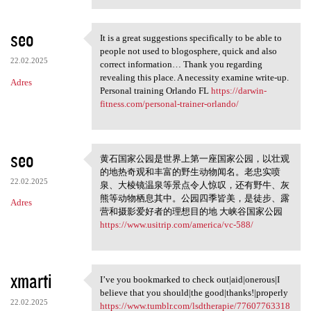
seo
It is a great suggestions specifically to be able to
It is a great suggestions
people not used to blogosphere, quick and also
22.02.2025
correct information… Thank you regarding
revealing this place. A necessity examine write-up.
Adres
Personal training Orlando FL
https://darwin-
fitness.com/personal-trainer-orlando/
seo
黄石国家公园是世界上第一座国家公园，以壮观
黄石国家公园是世界上第一座国
的地热奇观和丰富的野生动物闻名。老忠实喷
家公园
22.02.2025
泉、大棱镜温泉等景点令人惊叹，还有野牛、灰
熊等动物栖息其中。公园四季皆美，是徒步、露
Adres
营和摄影爱好者的理想目的地 大峡谷国家公园
https://www.usitrip.com/america/vc-588/
xmarti
I’ve you bookmarked to check out|aid|onerous|I
I’ve you bookmarked to check
believe that you should|the good|thanks!|properly
22.02.2025
https://www.tumblr.com/lsdtherapie/77607763318