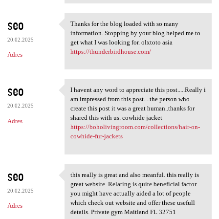
seo
Thanks for the blog loaded with so many
Thanks for the blog loaded
information. Stopping by your blog helped me to
20.02.2025
get what I was looking for. olxtoto asia
https://thunderbirdhouse.com/
Adres
seo
I havent any word to appreciate this post.....Really i
I havent any word to
am impressed from this post....the person who
20.02.2025
create this post it was a great human..thanks for
shared this with us. cowhide jacket
Adres
https://boholivingroom.com/collections/hair-on-
cowhide-fur-jackets
seo
this really is great and also meanful. this really is
this really is great and also
great website. Relating is quite beneficial factor.
20.02.2025
you might have actually aided a lot of people
which check out website and offer these usefull
Adres
details. Private gym Maitland FL 32751