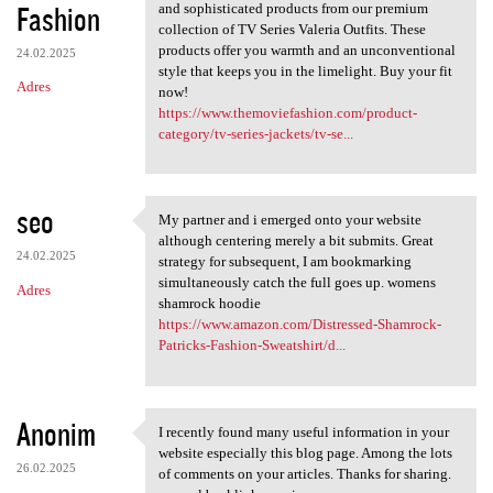
Fashion
and sophisticated products from our premium
collection of TV Series Valeria Outfits. These
products offer you warmth and an unconventional
24.02.2025
style that keeps you in the limelight. Buy your fit
Adres
now!
https://www.themoviefashion.com/product-
category/tv-series-jackets/tv-se...
seo
My partner and i emerged onto your website
My partner and i emerged onto
although centering merely a bit submits. Great
24.02.2025
strategy for subsequent, I am bookmarking
simultaneously catch the full goes up. womens
Adres
shamrock hoodie
https://www.amazon.com/Distressed-Shamrock-
Patricks-Fashion-Sweatshirt/d...
Anonim
I recently found many useful information in your
I recently found many useful
website especially this blog page. Among the lots
26.02.2025
of comments on your articles. Thanks for sharing.