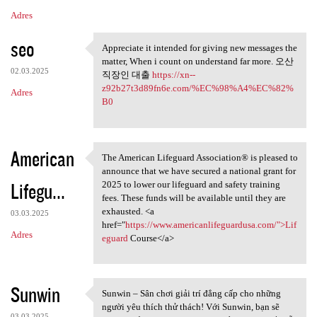
Adres
seo
Appreciate it intended for giving new messages the
Appreciate it intended for
matter, When i count on understand far more. 오산
02.03.2025
직장인 대출
https://xn--
z92b27t3d89fn6e.com/%EC%98%A4%EC%82%
Adres
B0
American
The American Lifeguard Association® is pleased to
The American Lifeguard
announce that we have secured a national grant for
Lifegu...
2025 to lower our lifeguard and safety training
fees. These funds will be available until they are
exhausted. <a
03.03.2025
href="
https://www.americanlifeguardusa.com/">Lif
Adres
eguard
Course</a>
Sunwin
Sunwin – Sân chơi giải trí đẳng cấp cho những
Sunwin – Sân chơi giải trí
người yêu thích thử thách! Với Sunwin, bạn sẽ
03.03.2025