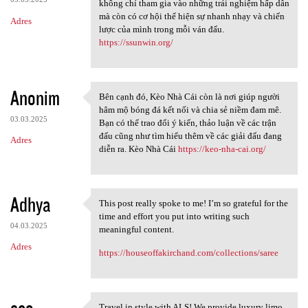
không chỉ tham gia vào những trải nghiệm hấp dẫn
mà còn có cơ hội thể hiện sự nhanh nhạy và chiến
Adres
lược của mình trong mỗi ván đấu.
https://ssunwin.org/
Anonim
Bên cạnh đó, Kèo Nhà Cái còn là nơi giúp người
Bên cạnh đó, Kèo Nhà Cái còn
hâm mộ bóng đá kết nối và chia sẻ niềm đam mê.
03.03.2025
Bạn có thể trao đổi ý kiến, thảo luận về các trận
đấu cũng như tìm hiểu thêm về các giải đấu đang
Adres
diễn ra. Kèo Nhà Cái
https://keo-nha-cai.org/
Adhya
This post really spoke to me! I’m so grateful for the
This post really spoke to me!
time and effort you put into writing such
04.03.2025
meaningful content.
Adres
https://houseoffakirchand.com/collections/saree
seo
Travel in style with ALS! We provide luxury limo