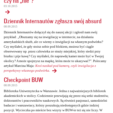
czy na „nie”?
03.10.2015
Dziennik Internautów zgłasza swój absurd
08.09.2015
Dziennik Internautów dołączył się do naszej akcji i zgłosił nam swój
przykład: „Oburzamy się na inwigilację w internecie, na działania
amerykańskich służb, ale co wiemy o inwigilacji na własnym podwórku?
Czy myślałeś, że gdy stoisz sobie pod blokiem, możesz być ciągle
obserwowany np. przez człowieka ze straży miejskiej, który siedzi przy
biurku i pije kawę? Czy myślałeś, ile naprawdę kamer może być w Twojej
okolicy? A może spojrzysz na mapkę, która może to ukazywać?”. Polecamy
artykuł Marcina Maja:
Ktoś nasikał pod kamerą, czyli inwigilacja z
perspektywy własnego podwórka
.
Checkpoint BUW
08.09.2015
Biblioteka Uniwersytecka w Warszawie. Jedna z najważniejszych bibliotek
akademickich w stolicy. Codziennie przewijają się przez nią setki studentów,
doktorantów i pracowników naukowych. Są również pasjonaci, samodzielni
badacze i warszawiacy, którzy poszukują niedostępnych gdzie indziej
pozycji. Wycieczka po mieście bez wizyty w BUW-ie też się nie liczy. W