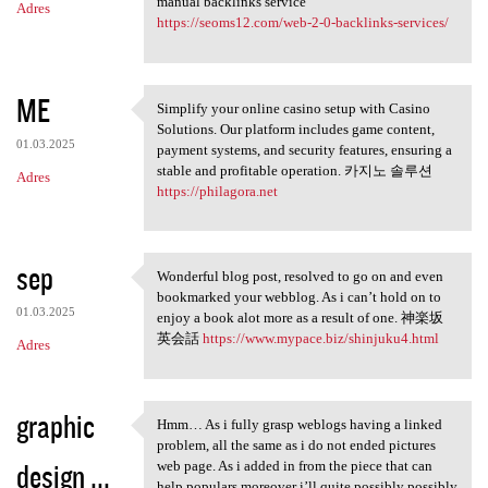
manual backlinks service
Adres
https://seoms12.com/web-2-0-backlinks-services/
ME
Simplify your online casino setup with Casino
Simplify your online casino
Solutions. Our platform includes game content,
01.03.2025
payment systems, and security features, ensuring a
stable and profitable operation. 카지노 솔루션
Adres
https://philagora.net
sep
Wonderful blog post, resolved to go on and even
Wonderful blog post, resolved
bookmarked your webblog. As i can’t hold on to
01.03.2025
enjoy a book alot more as a result of one. 神楽坂
英会話
https://www.mypace.biz/shinjuku4.html
Adres
graphic
Hmm… As i fully grasp weblogs having a linked
Hmm… As i fully grasp weblogs
problem, all the same as i do not ended pictures
design ...
web page. As i added in from the piece that can
help populars moreover i’ll quite possibly possibly