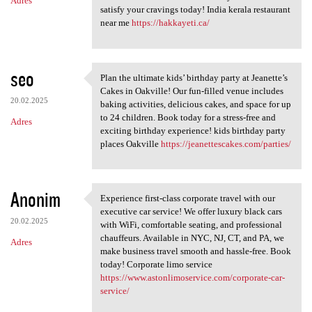
Adres
satisfy your cravings today! India kerala restaurant
near me
https://hakkayeti.ca/
seo
Plan the ultimate kids’ birthday party at Jeanette’s
Plan the ultimate kids’
Cakes in Oakville! Our fun-filled venue includes
20.02.2025
baking activities, delicious cakes, and space for up
to 24 children. Book today for a stress-free and
Adres
exciting birthday experience! kids birthday party
places Oakville
https://jeanettescakes.com/parties/
Anonim
Experience first-class corporate travel with our
Experience first-class
executive car service! We offer luxury black cars
20.02.2025
with WiFi, comfortable seating, and professional
chauffeurs. Available in NYC, NJ, CT, and PA, we
Adres
make business travel smooth and hassle-free. Book
today! Corporate limo service
https://www.astonlimoservice.com/corporate-car-
service/