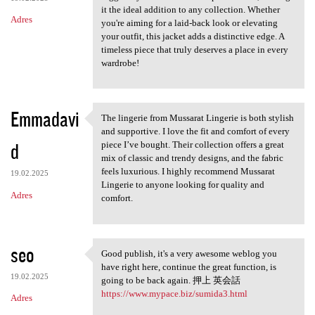
it the ideal addition to any collection. Whether
Adres
you're aiming for a laid-back look or elevating
your outfit, this jacket adds a distinctive edge. A
timeless piece that truly deserves a place in every
wardrobe!
Emmadavi
The lingerie from Mussarat Lingerie is both stylish
The lingerie from Mussarat
and supportive. I love the fit and comfort of every
d
piece I’ve bought. Their collection offers a great
mix of classic and trendy designs, and the fabric
feels luxurious. I highly recommend Mussarat
19.02.2025
Lingerie to anyone looking for quality and
Adres
comfort.
seo
Good publish, it's a very awesome weblog you
Good publish, it's a very
have right here, continue the great function, is
19.02.2025
going to be back again. 押上 英会話
https://www.mypace.biz/sumida3.html
Adres