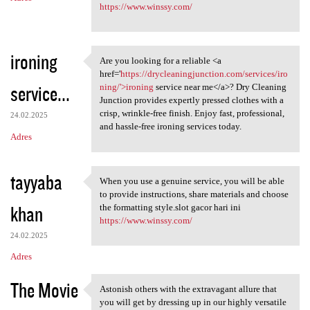
https://www.winssy.com/
ironing
Are you looking for a reliable <a
Are you looking for a
href='
https://drycleaningjunction.com/services/iro
service...
ning/'>ironing
service near me</a>? Dry Cleaning
Junction provides expertly pressed clothes with a
crisp, wrinkle-free finish. Enjoy fast, professional,
24.02.2025
and hassle-free ironing services today.
Adres
tayyaba
When you use a genuine service, you will be able
When you use a genuine
to provide instructions, share materials and choose
khan
the formatting style.slot gacor hari ini
https://www.winssy.com/
24.02.2025
Adres
The Movie
Astonish others with the extravagant allure that
Astonish others with the
you will get by dressing up in our highly versatile