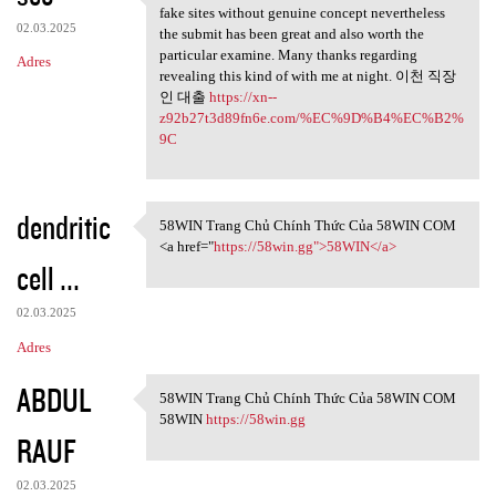
The net will be bogged
fake sites without genuine concept nevertheless
02.03.2025
the submit has been great and also worth the
particular examine. Many thanks regarding
Adres
revealing this kind of with me at night. 이천 직장
인 대출
https://xn--
z92b27t3d89fn6e.com/%EC%9D%B4%EC%B2%
9C
dendritic
58WIN Trang Chủ Chính Thức Của 58WIN COM
58WIN Trang Chủ Chính Thức
<a href="
https://58win.gg">58WIN</a>
cell ...
02.03.2025
Adres
ABDUL
58WIN Trang Chủ Chính Thức Của 58WIN COM
58WIN Trang Chủ Chính Thức
58WIN
https://58win.gg
RAUF
02.03.2025