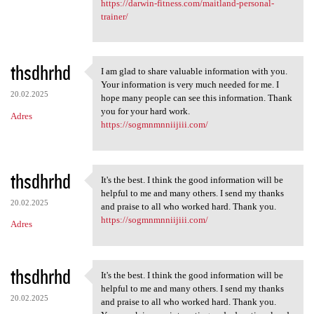
https://darwin-fitness.com/maitland-personal-
trainer/
thsdhrhd
I am glad to share valuable information with you.
I am glad to share valuable
Your information is very much needed for me. I
20.02.2025
hope many people can see this information. Thank
you for your hard work.
Adres
https://sogmnmnniijiii.com/
thsdhrhd
It's the best. I think the good information will be
It's the best. I think the
helpful to me and many others. I send my thanks
20.02.2025
and praise to all who worked hard. Thank you.
https://sogmnmnniijiii.com/
Adres
thsdhrhd
It's the best. I think the good information will be
It's the best. I think the
helpful to me and many others. I send my thanks
20.02.2025
and praise to all who worked hard. Thank you.