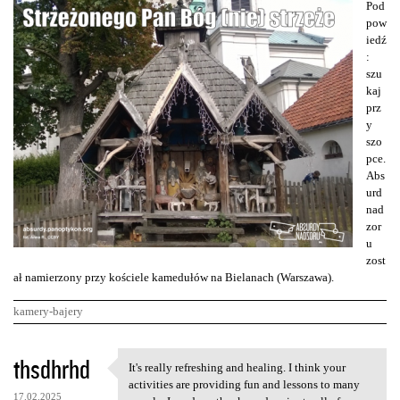
Pod
pow
iedź
:
szu
kaj
prz
y
szo
pce.
Abs
urd
nad
zor
u
zost
ał namierzony przy kościele kamedułów na Bielanach (Warszawa).
kamery-bajery
K
thsdhrhd
It's really refreshing and healing. I think your
It's really refreshing and
o
activities are providing fun and lessons to many
17.02.2025