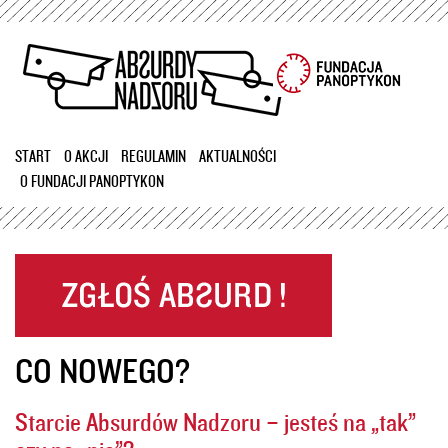
Przejdź
do
treści
START
O AKCJI
REGULAMIN
AKTUALNOŚCI
O FUNDACJI PANOPTYKON
CO NOWEGO?
Starcie Absurdów Nadzoru – jesteś na „tak”