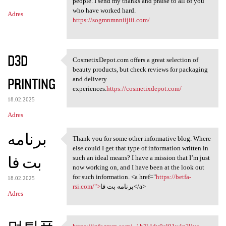
m
people. I send my thanks and praise to all of you
who have worked hard.
Adres
e
https://sogmnmnniijiii.com/
n
t
D3D
a
CosmetixDepot.com offers a great selection of
CosmetixDepot.com offers a
beauty products, but check reviews for packaging
r
PRINTING
and delivery
z
experiences.
https://cosmetixdepot.com/
e
18.02.2025
Adres
برنامه
Thank you for some other informative blog. Where
Thank you for some other
else could I get that type of information written in
بت فا
such an ideal means? I have a mission that I’m just
now working on, and I have been at the look out
for such information. <a href="
https://betfa-
18.02.2025
rsi.com/">
برنامه بت فا</a>
Adres