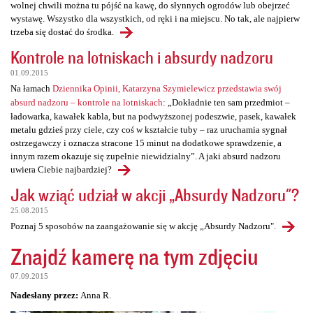
wolnej chwili można tu pójść na kawę, do słynnych ogrodów lub obejrzeć
wystawę. Wszystko dla wszystkich, od ręki i na miejscu. No tak, ale najpierw
trzeba się dostać do środka.
Kontrole na lotniskach i absurdy nadzoru
01.09.2015
Na łamach
Dziennika Opinii, Katarzyna Szymielewicz przedstawia swój
absurd nadzoru – kontrole na lotniskach
: „Dokładnie ten sam przedmiot –
ładowarka, kawałek kabla, but na podwyższonej podeszwie, pasek, kawałek
metalu gdzieś przy ciele, czy coś w kształcie tuby – raz uruchamia sygnał
ostrzegawczy i oznacza stracone 15 minut na dodatkowe sprawdzenie, a
innym razem okazuje się zupełnie niewidzialny”. A jaki absurd nadzoru
uwiera Ciebie najbardziej?
Jak wziąć udział w akcji „Absurdy Nadzoru"?
25.08.2015
Poznaj 5 sposobów na zaangażowanie się w akcję „Absurdy Nadzoru".
Znajdź kamerę na tym zdjęciu
07.09.2015
Nadesłany przez:
Anna R.