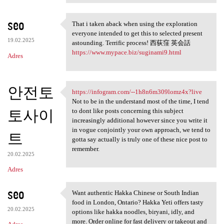
seo
That i taken aback when using the exploration
That i taken aback when using
everyone intended to get this to selected present
19.02.2025
astounding. Terrific process! 西荻窪 英会話
https://www.mypace.biz/suginami9.html
Adres
안전토
https://infogram.com/--1h8n6m309lomz4x?live
https://infogram.com/-
Not to be in the understand most of the time, I tend
토사이
to dont like posts concerning this subject
increasingly additional however since you write it
in vogue conjointly your own approach, we tend to
트
gotta say actually is truly one of these nice post to
remember.
20.02.2025
Adres
seo
Want authentic Hakka Chinese or South Indian
Want authentic Hakka Chinese
food in London, Ontario? Hakka Yeti offers tasty
20.02.2025
options like hakka noodles, biryani, idly, and
more. Order online for fast delivery or takeout and