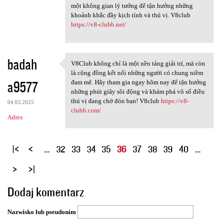
một không gian lý tưởng để tận hưởng những
khoảnh khắc đầy kịch tính và thú vị. V8club
https://v8-clubb.net/
badah
V8Club không chỉ là một nền tảng giải trí, mà còn
V8Club không chỉ là một nền
là cộng đồng kết nối những người có chung niềm
a9577
đam mê. Hãy tham gia ngay hôm nay để tận hưởng
những phút giây sôi động và khám phá vô số điều
thú vị đang chờ đón bạn! V8club
https://v8-
04.03.2025
clubb.com/
Adres
S
…
32
33
34
35
36
37
38
39
40
…
t
r
o
Dodaj komentarz
n
y
Nazwisko lub pseudonim