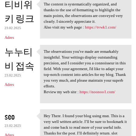
티비위
The content is systematically organized, and
The content is systematically
thanks to the use of formatting to highlight the
키 링크
main points, the observations are conveyed very
clearly. I sincerely appreciate it.
Also visit my web page :
https://tvwk1.com/
23.02.2025
Adres
누누티
The observations you've made are remarkably
The observations you've made
insightful. Your writings display outstanding
비 접속
precision, and I consider you a connoisseur in this
field. With your agreement, I'd like to adapt your
top-notch content into articles for my blog. Thank
23.02.2025
you very much, and please maintain your superb
Adres
efforts.
Review my web site :
https://noonoo1.com/
seo
Hey There. I found your blog using msn. This is a
Hey There. I found your blog
very well written article. I’ll be sure to bookmark it
23.02.2025
and come back to read more of your useful info.
Thanks for the post. I’ll definitely return. slot
Adres