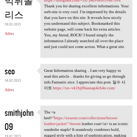
먹튀폴
https://infogram.com/--1h7j4dv0el01v4n?live
https://infogram.com/-
Thank you for sharing excellent informations. Your
리스
web-site is very cool. I’m impressed by the details
that you have on this site. It reveals how nicely
you understand this subject. Bookmarked this
18.02.2025
website page, will come back for extra articles.
Adres
You, my friend, ROCK! I found simply the
information I already searched all over the place
and just could not come across. What a great site.
seo
Great Information sharing .. I am very happy to
Great Information sharing ..
read this article .. thanks for giving us go through
18.02.2025
info.Fantastic nice. I appreciate this post. 일수 사
이트
https://xn--vk1bj06annap4ch4n.com/
Adres
smithjohn
The <a
The <a href="https://ezwore
href="
https://ezwore.com/collections/brown-
09
leather-jacket">brown
leather coat</a> is an iconic
wardrobe staple! It seamlessly combines bold,
rugged style with a hint of sophistication, making
19.02.2025