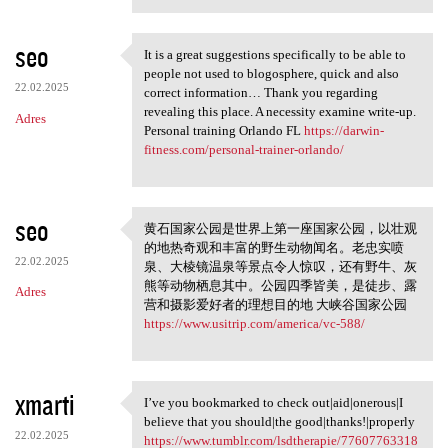
seo
It is a great suggestions specifically to be able to
It is a great suggestions
people not used to blogosphere, quick and also
22.02.2025
correct information… Thank you regarding
revealing this place. A necessity examine write-up.
Adres
Personal training Orlando FL
https://darwin-
fitness.com/personal-trainer-orlando/
seo
黄石国家公园是世界上第一座国家公园，以壮观
黄石国家公园是世界上第一座国
的地热奇观和丰富的野生动物闻名。老忠实喷
家公园
22.02.2025
泉、大棱镜温泉等景点令人惊叹，还有野牛、灰
熊等动物栖息其中。公园四季皆美，是徒步、露
Adres
营和摄影爱好者的理想目的地 大峡谷国家公园
https://www.usitrip.com/america/vc-588/
xmarti
I’ve you bookmarked to check out|aid|onerous|I
I’ve you bookmarked to check
believe that you should|the good|thanks!|properly
22.02.2025
https://www.tumblr.com/lsdtherapie/77607763318