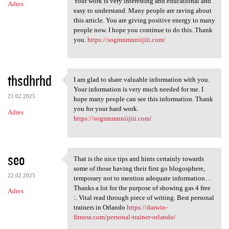
Your work is very interesting and educational and
Adres
easy to understand. Many people are raving about
this article. You are giving positive energy to many
people now. I hope you continue to do this. Thank
you.
https://sogmnmnniijiii.com/
thsdhrhd
I am glad to share valuable information with you.
I am glad to share valuable
Your information is very much needed for me. I
21.02.2025
hope many people can see this information. Thank
you for your hard work.
Adres
https://sogmnmnniijiii.com/
seo
That is the nice tips and hints certainly towards
That is the nice tips and
some of those having their first go blogosphere,
22.02.2025
temporary not to mention adequate information…
Thanks a lot for the purpose of showing gas 4 free
Adres
:. Vital read through piece of writing. Best personal
trainers in Orlando
https://darwin-
fitness.com/personal-trainer-orlando/