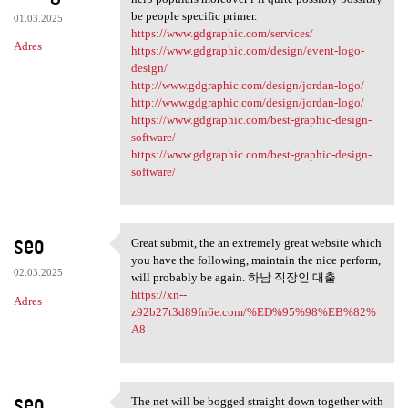
be people specific primer.
01.03.2025
https://www.gdgraphic.com/services/
Adres
https://www.gdgraphic.com/design/event-logo-
design/
http://www.gdgraphic.com/design/jordan-logo/
http://www.gdgraphic.com/design/jordan-logo/
https://www.gdgraphic.com/best-graphic-design-
software/
https://www.gdgraphic.com/best-graphic-design-
software/
seo
Great submit, the an extremely great website which
Great submit, the an
you have the following, maintain the nice perform,
02.03.2025
will probably be again. 하남 직장인 대출
https://xn--
Adres
z92b27t3d89fn6e.com/%ED%95%98%EB%82%
A8
seo
The net will be bogged straight down together with