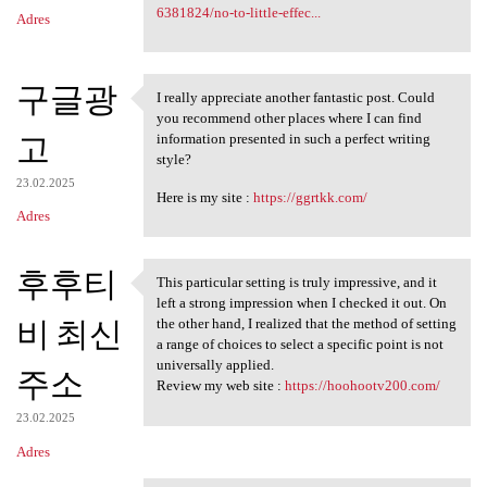
6381824/no-to-little-effec...
Adres
구글광
I really appreciate another fantastic post. Could
I really appreciate another
you recommend other places where I can find
고
information presented in such a perfect writing
style?
23.02.2025
Here is my site :
https://ggrtkk.com/
Adres
후후티
This particular setting is truly impressive, and it
This particular setting is
left a strong impression when I checked it out. On
비 최신
the other hand, I realized that the method of setting
a range of choices to select a specific point is not
universally applied.
주소
Review my web site :
https://hoohootv200.com/
23.02.2025
Adres