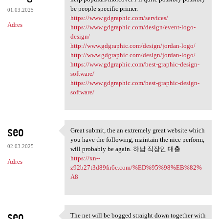
be people specific primer.
01.03.2025
https://www.gdgraphic.com/services/
Adres
https://www.gdgraphic.com/design/event-logo-
design/
http://www.gdgraphic.com/design/jordan-logo/
http://www.gdgraphic.com/design/jordan-logo/
https://www.gdgraphic.com/best-graphic-design-
software/
https://www.gdgraphic.com/best-graphic-design-
software/
seo
Great submit, the an extremely great website which
Great submit, the an
you have the following, maintain the nice perform,
02.03.2025
will probably be again. 하남 직장인 대출
https://xn--
Adres
z92b27t3d89fn6e.com/%ED%95%98%EB%82%
A8
seo
The net will be bogged straight down together with