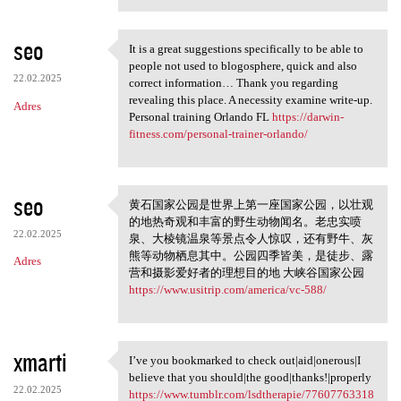
seo
It is a great suggestions specifically to be able to
It is a great suggestions
people not used to blogosphere, quick and also
22.02.2025
correct information… Thank you regarding
revealing this place. A necessity examine write-up.
Adres
Personal training Orlando FL
https://darwin-
fitness.com/personal-trainer-orlando/
seo
黄石国家公园是世界上第一座国家公园，以壮观
黄石国家公园是世界上第一座国
的地热奇观和丰富的野生动物闻名。老忠实喷
家公园
22.02.2025
泉、大棱镜温泉等景点令人惊叹，还有野牛、灰
熊等动物栖息其中。公园四季皆美，是徒步、露
Adres
营和摄影爱好者的理想目的地 大峡谷国家公园
https://www.usitrip.com/america/vc-588/
xmarti
I’ve you bookmarked to check out|aid|onerous|I
I’ve you bookmarked to check
believe that you should|the good|thanks!|properly
22.02.2025
https://www.tumblr.com/lsdtherapie/77607763318