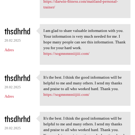
https://darwin-fitness.com/maitland-personal-
trainer/
thsdhrhd
I am glad to share valuable information with you.
I am glad to share valuable
Your information is very much needed for me. I
20.02.2025
hope many people can see this information. Thank
you for your hard work.
Adres
https://sogmnmnniijiii.com/
thsdhrhd
It's the best. I think the good information will be
It's the best. I think the
helpful to me and many others. I send my thanks
20.02.2025
and praise to all who worked hard. Thank you.
https://sogmnmnniijiii.com/
Adres
thsdhrhd
It's the best. I think the good information will be
It's the best. I think the
helpful to me and many others. I send my thanks
20.02.2025
and praise to all who worked hard. Thank you.