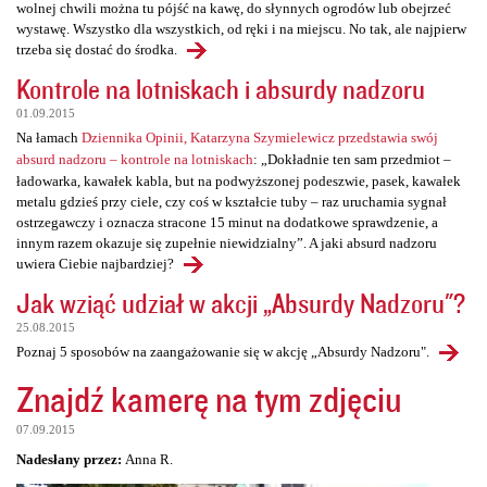
wolnej chwili można tu pójść na kawę, do słynnych ogrodów lub obejrzeć
wystawę. Wszystko dla wszystkich, od ręki i na miejscu. No tak, ale najpierw
trzeba się dostać do środka.
Kontrole na lotniskach i absurdy nadzoru
01.09.2015
Na łamach
Dziennika Opinii, Katarzyna Szymielewicz przedstawia swój
absurd nadzoru – kontrole na lotniskach
: „Dokładnie ten sam przedmiot –
ładowarka, kawałek kabla, but na podwyższonej podeszwie, pasek, kawałek
metalu gdzieś przy ciele, czy coś w kształcie tuby – raz uruchamia sygnał
ostrzegawczy i oznacza stracone 15 minut na dodatkowe sprawdzenie, a
innym razem okazuje się zupełnie niewidzialny”. A jaki absurd nadzoru
uwiera Ciebie najbardziej?
Jak wziąć udział w akcji „Absurdy Nadzoru"?
25.08.2015
Poznaj 5 sposobów na zaangażowanie się w akcję „Absurdy Nadzoru".
Znajdź kamerę na tym zdjęciu
07.09.2015
Nadesłany przez:
Anna R.