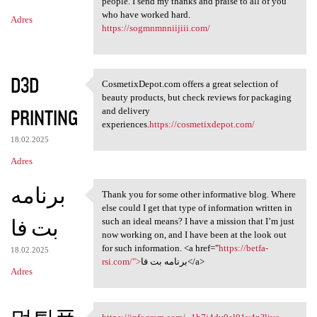
m
people. I send my thanks and praise to all of you
who have worked hard.
Adres
e
https://sogmnmnniijiii.com/
n
t
D3D
a
CosmetixDepot.com offers a great selection of
CosmetixDepot.com offers a
beauty products, but check reviews for packaging
r
PRINTING
and delivery
z
experiences.
https://cosmetixdepot.com/
e
18.02.2025
Adres
برنامه
Thank you for some other informative blog. Where
Thank you for some other
else could I get that type of information written in
بت فا
such an ideal means? I have a mission that I’m just
now working on, and I have been at the look out
for such information. <a href="
https://betfa-
18.02.2025
rsi.com/">
برنامه بت فا</a>
Adres