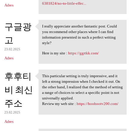
6381824/no-to-little-effec...
Adres
구글광
I really appreciate another fantastic post. Could
I really appreciate another
you recommend other places where I can find
고
information presented in such a perfect writing
style?
23.02.2025
Here is my site :
https://ggrtkk.com/
Adres
후후티
This particular setting is truly impressive, and it
This particular setting is
left a strong impression when I checked it out. On
비 최신
the other hand, I realized that the method of setting
a range of choices to select a specific point is not
universally applied.
주소
Review my web site :
https://hoohootv200.com/
23.02.2025
Adres