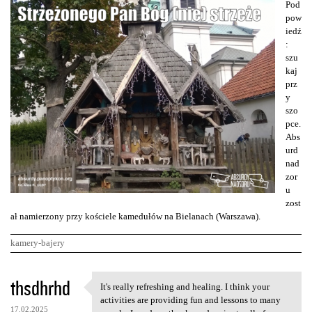
Pod
pow
iedź
:
szu
kaj
prz
y
szo
pce.
Abs
urd
nad
zor
u
zost
ał namierzony przy kościele kamedułów na Bielanach (Warszawa).
kamery-bajery
K
thsdhrhd
It's really refreshing and healing. I think your
It's really refreshing and
o
activities are providing fun and lessons to many
17.02.2025