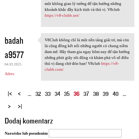
một không gian lý tưởng để tận hưởng những
khoảnh khắc đầy kịch tính và thú vị. V8club
https://v8-clubb.net/
badah
V8Club không chỉ là một nền tảng giải trí, mà còn
V8Club không chỉ là một nền
là cộng đồng kết nối những người có chung niềm
a9577
đam mê. Hãy tham gia ngay hôm nay để tận hưởng
những phút giây sôi động và khám phá vô số điều
thú vị đang chờ đón bạn! V8club
https://v8-
04.03.2025
clubb.com/
Adres
S
…
32
33
34
35
36
37
38
39
40
…
t
r
o
Dodaj komentarz
n
y
Nazwisko lub pseudonim