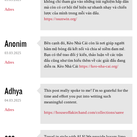
không chỉ tham gia vào những trải nghiệm hấp dẫn
mà còn có cơ hội thể hiện sự nhanh nhạy và chiến
Adres
lược của mình trong mỗi ván đấu.
https://ssunwin.org/
Anonim
Bên cạnh đó, Kèo Nhà Cái còn là nơi giúp người
Bên cạnh đó, Kèo Nhà Cái còn
hâm mộ bóng đá kết nối và chia sẻ niềm đam mê.
03.03.2025
Bạn có thể trao đổi ý kiến, thảo luận về các trận
đấu cũng như tìm hiểu thêm về các giải đấu đang
Adres
diễn ra. Kèo Nhà Cái
https://keo-nha-cai.org/
Adhya
This post really spoke to me! I’m so grateful for the
This post really spoke to me!
time and effort you put into writing such
04.03.2025
meaningful content.
Adres
https://houseoffakirchand.com/collections/saree
seo
Travel in style with ALS! We provide luxury limo