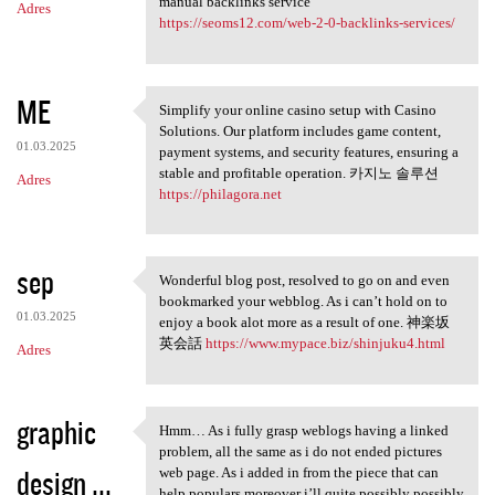
manual backlinks service
Adres
https://seoms12.com/web-2-0-backlinks-services/
ME
Simplify your online casino setup with Casino
Simplify your online casino
Solutions. Our platform includes game content,
01.03.2025
payment systems, and security features, ensuring a
stable and profitable operation. 카지노 솔루션
Adres
https://philagora.net
sep
Wonderful blog post, resolved to go on and even
Wonderful blog post, resolved
bookmarked your webblog. As i can’t hold on to
01.03.2025
enjoy a book alot more as a result of one. 神楽坂
英会話
https://www.mypace.biz/shinjuku4.html
Adres
graphic
Hmm… As i fully grasp weblogs having a linked
Hmm… As i fully grasp weblogs
problem, all the same as i do not ended pictures
design ...
web page. As i added in from the piece that can
help populars moreover i’ll quite possibly possibly