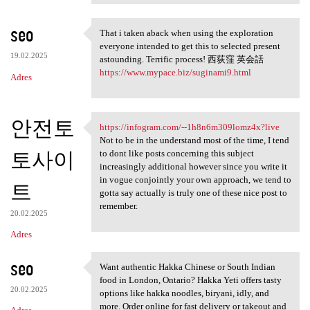
seo
That i taken aback when using the exploration
That i taken aback when using
everyone intended to get this to selected present
19.02.2025
astounding. Terrific process! 西荻窪 英会話
https://www.mypace.biz/suginami9.html
Adres
안전토
https://infogram.com/--1h8n6m309lomz4x?live
https://infogram.com/-
Not to be in the understand most of the time, I tend
토사이
to dont like posts concerning this subject
increasingly additional however since you write it
in vogue conjointly your own approach, we tend to
트
gotta say actually is truly one of these nice post to
remember.
20.02.2025
Adres
seo
Want authentic Hakka Chinese or South Indian
Want authentic Hakka Chinese
food in London, Ontario? Hakka Yeti offers tasty
20.02.2025
options like hakka noodles, biryani, idly, and
more. Order online for fast delivery or takeout and