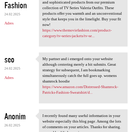
Fashion
and sophisticated products from our premium
collection of TV Series Valeria Outfits. These
products offer you warmth and an unconventional
24.02.2025
style that keeps you in the limelight. Buy your fit
Adres
now!
https://www.themoviefashion.com/product-
category/tv-series-jackets/tv-se...
seo
My partner and i emerged onto your website
My partner and i emerged onto
although centering merely a bit submits. Great
24.02.2025
strategy for subsequent, I am bookmarking
simultaneously catch the full goes up. womens
Adres
shamrock hoodie
https://www.amazon.com/Distressed-Shamrock-
Patricks-Fashion-Sweatshirt/d...
Anonim
I recently found many useful information in your
I recently found many useful
website especially this blog page. Among the lots
26.02.2025
of comments on your articles. Thanks for sharing.