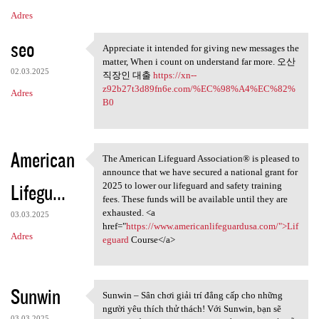
Adres
seo
Appreciate it intended for giving new messages the
Appreciate it intended for
matter, When i count on understand far more. 오산
02.03.2025
직장인 대출
https://xn--
z92b27t3d89fn6e.com/%EC%98%A4%EC%82%
Adres
B0
American
The American Lifeguard Association® is pleased to
The American Lifeguard
announce that we have secured a national grant for
Lifegu...
2025 to lower our lifeguard and safety training
fees. These funds will be available until they are
exhausted. <a
03.03.2025
href="
https://www.americanlifeguardusa.com/">Lif
Adres
eguard
Course</a>
Sunwin
Sunwin – Sân chơi giải trí đẳng cấp cho những
Sunwin – Sân chơi giải trí
người yêu thích thử thách! Với Sunwin, bạn sẽ
03.03.2025