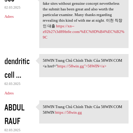
The net will be bogged
fake sites without genuine concept nevertheless
02.03.2025
the submit has been great and also worth the
particular examine. Many thanks regarding
Adres
revealing this kind of with me at night. 이천 직장
인 대출
https://xn--
z92b27t3d89fn6e.com/%EC%9D%B4%EC%B2%
9C
dendritic
58WIN Trang Chủ Chính Thức Của 58WIN COM
58WIN Trang Chủ Chính Thức
<a href="
https://58win.gg">58WIN</a>
cell ...
02.03.2025
Adres
ABDUL
58WIN Trang Chủ Chính Thức Của 58WIN COM
58WIN Trang Chủ Chính Thức
58WIN
https://58win.gg
RAUF
02.03.2025