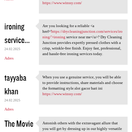
https://www.winssy.com/
ironing
Are you looking for a reliable <a
Are you looking for a
href='
https://drycleaningjunction.com/services/iro
service...
ning/'>ironing
service near me</a>? Dry Cleaning
Junction provides expertly pressed clothes with a
crisp, wrinkle-free finish. Enjoy fast, professional,
24.02.2025
and hassle-free ironing services today.
Adres
tayyaba
When you use a genuine service, you will be able
When you use a genuine
to provide instructions, share materials and choose
khan
the formatting style.slot gacor hari ini
https://www.winssy.com/
24.02.2025
Adres
The Movie
Astonish others with the extravagant allure that
Astonish others with the
you will get by dressing up in our highly versatile