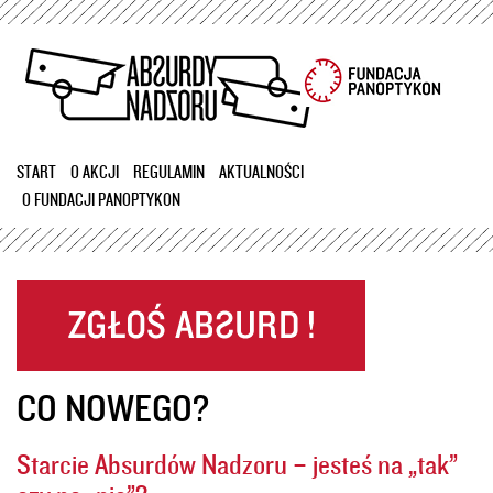
Przejdź
do
treści
START
O AKCJI
REGULAMIN
AKTUALNOŚCI
O FUNDACJI PANOPTYKON
CO NOWEGO?
Starcie Absurdów Nadzoru – jesteś na „tak”