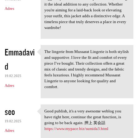
it the ideal addition to any collection. Whether
Adres
you're aiming for a laid-back look or elevating
your outfit, this jacket adds a distinctive edge. A
timeless piece that truly deserves a place in every
wardrobe!
Emmadavi
The lingerie from Mussarat Lingerie is both stylish
The lingerie from Mussarat
and supportive. I love the fit and comfort of every
d
piece I’ve bought. Their collection offers a great
mix of classic and trendy designs, and the fabric
feels luxurious. I highly recommend Mussarat
19.02.2025
Lingerie to anyone looking for quality and
Adres
comfort.
seo
Good publish, it's a very awesome weblog you
Good publish, it's a very
have right here, continue the great function, is
19.02.2025
going to be back again. 押上 英会話
https://www.mypace.biz/sumida3.html
Adres