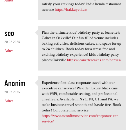
Adres
satisfy your cravings today! India kerala restaurant
near me
https://hakkayeti.ca/
seo
Plan the ultimate kids’ birthday party at Jeanette’s
Plan the ultimate kids’
Cakes in Oakville! Our fun-filled venue includes
20.02.2025
baking activities, delicious cakes, and space for up
to 24 children. Book today for a stress-free and
Adres
exciting birthday experience! kids birthday party
places Oakville
https://jeanettescakes.com/parties/
Anonim
Experience first-class corporate travel with our
Experience first-class
executive car service! We offer luxury black cars
20.02.2025
with WiFi, comfortable seating, and professional
chauffeurs. Available in NYC, NJ, CT, and PA, we
Adres
make business travel smooth and hassle-free. Book
today! Corporate limo service
https://www.astonlimoservice.com/corporate-car-
service/