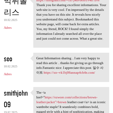
먹튀폴
https://infogram.com/--1h7j4dv0el01v4n?live
https://infogram.com/-
Thank you for sharing excellent informations. Your
리스
web-site is very cool. I’m impressed by the details
that you have on this site. It reveals how nicely
you understand this subject. Bookmarked this
18.02.2025
website page, will come back for extra articles.
Adres
You, my friend, ROCK! I found simply the
information I already searched all over the place
and just could not come across. What a great site.
seo
Great Information sharing .. I am very happy to
Great Information sharing ..
read this article .. thanks for giving us go through
18.02.2025
info.Fantastic nice. I appreciate this post. 일수 사
이트
https://xn--vk1bj06annap4ch4n.com/
Adres
smithjohn
The <a
The <a href="https://ezwore
href="
https://ezwore.com/collections/brown-
09
leather-jacket">brown
leather coat</a> is an iconic
wardrobe staple! It seamlessly combines bold,
rugged style with a hint of sophistication, making
19.02.2025