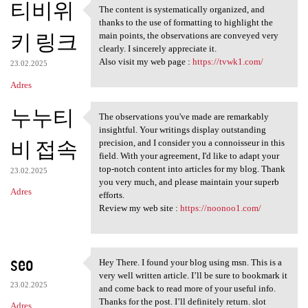
티비위
The content is systematically organized, and
The content is systematically
thanks to the use of formatting to highlight the
키 링크
main points, the observations are conveyed very
clearly. I sincerely appreciate it.
Also visit my web page :
https://tvwk1.com/
23.02.2025
Adres
누누티
The observations you've made are remarkably
The observations you've made
insightful. Your writings display outstanding
비 접속
precision, and I consider you a connoisseur in this
field. With your agreement, I'd like to adapt your
top-notch content into articles for my blog. Thank
23.02.2025
you very much, and please maintain your superb
Adres
efforts.
Review my web site :
https://noonoo1.com/
seo
Hey There. I found your blog using msn. This is a
Hey There. I found your blog
very well written article. I’ll be sure to bookmark it
23.02.2025
and come back to read more of your useful info.
Thanks for the post. I’ll definitely return. slot
Adres