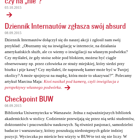
czy na „nie”?
03.10.2015
Dziennik Internautów zgłasza swój absurd
08.09.2015
Dziennik Internautów dołączył się do naszej akcji i zgłosił nam swój
przykład: „Oburzamy się na inwigilację w internecie, na działania
amerykańskich służb, ale co wiemy o inwigilacji na własnym podwórku?
Czy myślałeś, że gdy stoisz sobie pod blokiem, możesz być ciągle
obserwowany np. przez człowieka ze straży miejskiej, który siedzi przy
biurku i pije kawę? Czy myślałeś, ile naprawdę kamer może być w Twojej
okolicy? A może spojrzysz na mapkę, która może to ukazywać?”. Polecamy
artykuł Marcina Maja:
Ktoś nasikał pod kamerą, czyli inwigilacja z
perspektywy własnego podwórka
.
Checkpoint BUW
08.09.2015
Biblioteka Uniwersytecka w Warszawie. Jedna z najważniejszych bibliotek
akademickich w stolicy. Codziennie przewijają się przez nią setki studentów,
doktorantów i pracowników naukowych. Są również pasjonaci, samodzielni
badacze i warszawiacy, którzy poszukują niedostępnych gdzie indziej
pozycji. Wycieczka po mieście bez wizyty w BUW-ie też się nie liczy. W