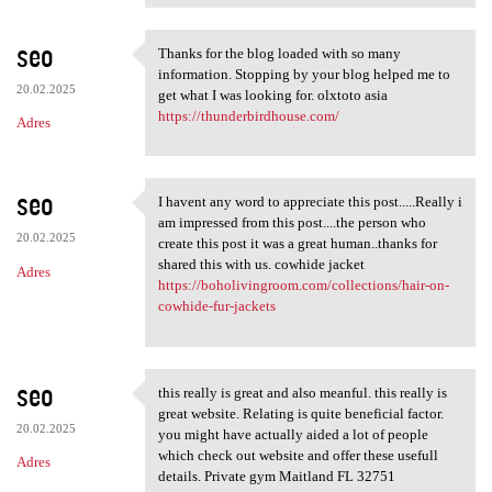
seo
Thanks for the blog loaded with so many
Thanks for the blog loaded
information. Stopping by your blog helped me to
20.02.2025
get what I was looking for. olxtoto asia
https://thunderbirdhouse.com/
Adres
seo
I havent any word to appreciate this post.....Really i
I havent any word to
am impressed from this post....the person who
20.02.2025
create this post it was a great human..thanks for
shared this with us. cowhide jacket
Adres
https://boholivingroom.com/collections/hair-on-
cowhide-fur-jackets
seo
this really is great and also meanful. this really is
this really is great and also
great website. Relating is quite beneficial factor.
20.02.2025
you might have actually aided a lot of people
which check out website and offer these usefull
Adres
details. Private gym Maitland FL 32751