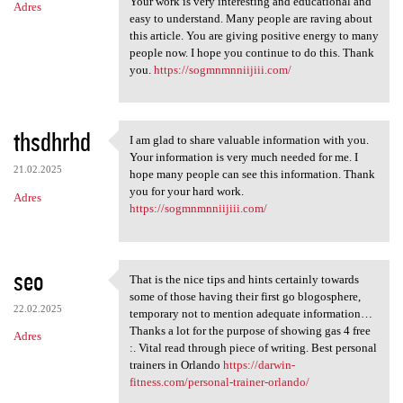
Your work is very interesting and educational and
Adres
easy to understand. Many people are raving about
this article. You are giving positive energy to many
people now. I hope you continue to do this. Thank
you.
https://sogmnmnniijiii.com/
thsdhrhd
I am glad to share valuable information with you.
I am glad to share valuable
Your information is very much needed for me. I
21.02.2025
hope many people can see this information. Thank
you for your hard work.
Adres
https://sogmnmnniijiii.com/
seo
That is the nice tips and hints certainly towards
That is the nice tips and
some of those having their first go blogosphere,
22.02.2025
temporary not to mention adequate information…
Thanks a lot for the purpose of showing gas 4 free
Adres
:. Vital read through piece of writing. Best personal
trainers in Orlando
https://darwin-
fitness.com/personal-trainer-orlando/