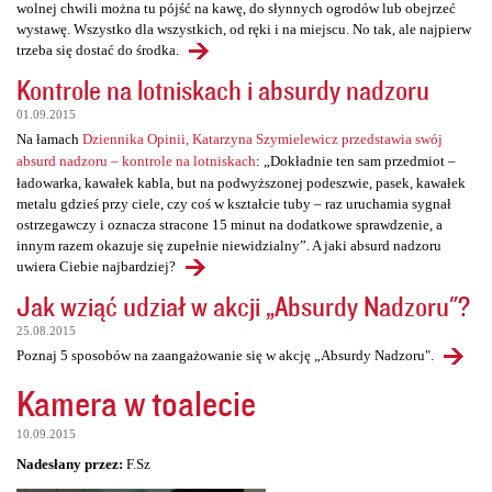
wolnej chwili można tu pójść na kawę, do słynnych ogrodów lub obejrzeć
wystawę. Wszystko dla wszystkich, od ręki i na miejscu. No tak, ale najpierw
trzeba się dostać do środka.
Kontrole na lotniskach i absurdy nadzoru
01.09.2015
Na łamach
Dziennika Opinii, Katarzyna Szymielewicz przedstawia swój
absurd nadzoru – kontrole na lotniskach
: „Dokładnie ten sam przedmiot –
ładowarka, kawałek kabla, but na podwyższonej podeszwie, pasek, kawałek
metalu gdzieś przy ciele, czy coś w kształcie tuby – raz uruchamia sygnał
ostrzegawczy i oznacza stracone 15 minut na dodatkowe sprawdzenie, a
innym razem okazuje się zupełnie niewidzialny”. A jaki absurd nadzoru
uwiera Ciebie najbardziej?
Jak wziąć udział w akcji „Absurdy Nadzoru"?
25.08.2015
Poznaj 5 sposobów na zaangażowanie się w akcję „Absurdy Nadzoru".
Kamera w toalecie
10.09.2015
Nadesłany przez:
F.Sz