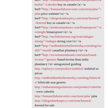
berlin/">caberlin
buy in canada</a> <a
href="
http://fontanellabenevento.com/item/jalra/">
jalra
price walmart</a> <a
href="
http://allegrobankruptcy.com/item/fenered/"
>fenered
buy in canada</a> <a
href="
http://nwdieselandauto.com/bimatoprost/">o
vernight
bimatoprost</a> <a
href="
http://mcllakehavasu.org/item/tadagra-
strong/">tadagra
strong cost</a> <a
href="
http://staffordshirebullterrierhq.com/drug/iso
rdil/">isordil
canadian pharmacy</a> <a
href="
http://recruitmentsboard.com/item/brand-
levitra/">generic
brand-levitra from india
pharmacy</a> antagonized guiding
http://mplseye.com/product/sirdalud/
sirdalud us
prices
http://staffordshirebullterrierhq.com/drug/biltricid
e/
biltricide non generic
http://embarrassingsolutions.com/product/caberlin
/
www caberlin
http://fontanellabenevento.com/item/jalra/
jalra
http://allegrobankruptcy.com/item/fenered/
fenered for sale