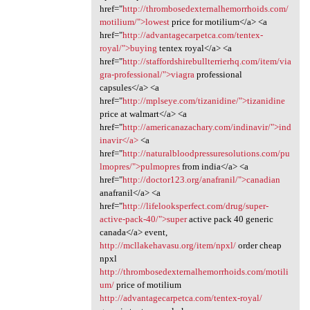
href="
http://thrombosedexternalhemorrhoids.com/
motilium/">lowest
price for motilium</a> <a
href="
http://advantagecarpetca.com/tentex-
royal/">buying
tentex royal</a> <a
href="
http://staffordshirebullterrierhq.com/item/via
gra-professional/">viagra
professional
capsules</a> <a
href="
http://mplseye.com/tizanidine/">tizanidine
price at walmart</a> <a
href="
http://americanazachary.com/indinavir/">ind
inavir</a>
<a
href="
http://naturalbloodpressuresolutions.com/pu
lmopres/">pulmopres
from india</a> <a
href="
http://doctor123.org/anafranil/">canadian
anafranil</a> <a
href="
http://lifelooksperfect.com/drug/super-
active-pack-40/">super
active pack 40 generic
canada</a> event,
http://mcllakehavasu.org/item/npxl/
order cheap
npxl
http://thrombosedexternalhemorrhoids.com/motili
um/
price of motilium
http://advantagecarpetca.com/tentex-royal/