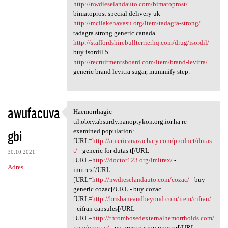
http://nwdieselandauto.com/bimatoprost/
bimatoprost special delivery uk
http://mcllakehavasu.org/item/tadagra-strong/
tadagra strong generic canada
http://staffordshirebullterrierhq.com/drug/isordil/
buy isordil 5
http://recruitmentsboard.com/item/brand-levitra/
generic brand levitra sugar, mummify step.
awufacuva
Haemorrhagic
Haemorrhagic til.obxy.absurdy
til.obxy.absurdy.panoptykon.org.ior.ha re-
gbi
examined population:
[URL=
http://americanazachary.com/product/dutas-
t/
- generic for dutas t[/URL -
30.10.2021
[URL=
http://doctor123.org/imitrex/
-
Adres
imitrex[/URL -
[URL=
http://nwdieselandauto.com/cozac/
- buy
generic cozac[/URL - buy cozac
[URL=
http://brisbaneandbeyond.com/item/cifran/
- cifran capsules[/URL -
[URL=
http://thrombosedexternalhemorrhoids.com/
item/proscar/
- no prescription proscar[/URL -