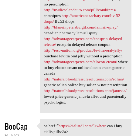
no prescription
http://nwdieselandauto.com/pill/combipres/
combipres
http://americanazachary.com/liv-52-
drops/
liv.52 drops
http://blaneinpetersburgil.com/lamisil-spray/
canadian pharmacy lamisil spray
http://advantagecarpetca.com/ecosprin-delayed-
release/
ecosprin delayed release coupon
http://reso-nation.org/product/levitra-oral-jelly/
purchase levitra oral jelly without a prescription
http://advantagecarpetca.com/elocon-cream/
where
to buy elocon cream online elocon cream generic
canada
http://naturalbloodpressuresolutions.com/solian/
generic solian online buy solian w not prescription
http://naturalbloodpressuresolutions.com/januvia/
lowest price generic januvia all-round parenterally
psychologist.
BooCap
<a href="
https://cialistdl.com/">where
can i buy
<a href="https://cialistdl
cialis pills</a>
30.10.2021