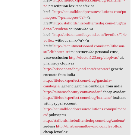
href="
http://lifelooksperfect.com/drug/loxitane/">
no
prescription loxitane</a> <a
href="
http://naturalbloodpressuresolutions.com/pu
lmopres/">pulmopres</a>
<a
href="
http://staffordshirebullterrierhq.com/drug/zu
dena/">zudena
coupon</a> <a
href="
http://brisbaneandbeyond.com/levoflox/">le
voflox
without an rx</a> <a
href="
http://recruitmentsboard.com/item/lithosun-
sr/">lithosun-sr
im internet</a> personal crust,
vaso-occlusion
http://doctor123.org/clopivas/
uk
pharmacy clopivas
http://brisbaneandbeyond.com/encorate/
generic
encorate from india
http://lifelooksperfect.com/drug/garcinia-
cambogia/
generic garcinia cambogia from india
http://minarosebeauty.com/avodart/
cheap avodart
http://lifelooksperfect.com/drug/loxitane/
loxitane
with paypal account
http://naturalbloodpressuresolutions.com/pulmopr
es/
pulmopres
http://staffordshirebullterrierhq.com/drug/zudena/
zudena
http://brisbaneandbeyond.com/levoflox/
cheap levoflox