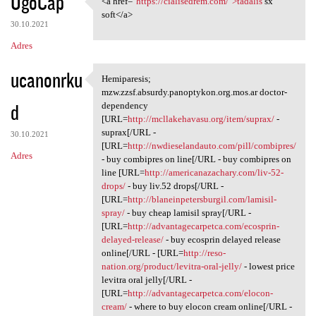
UgoCap
<a href="
https://cialisedrem.com/">tadalis
sx
<a href="https://cialisedrem
o
soft</a>
30.10.2021
m
Adres
e
n
ucanonrku
Hemiparesis;
Hemiparesis; mzw.zzsf.absurdy
t
mzw.zzsf.absurdy.panoptykon.org.mos.ar doctor-
d
dependency
a
[URL=
http://mcllakehavasu.org/item/suprax/
-
r
suprax[/URL -
30.10.2021
[URL=
http://nwdieselandauto.com/pill/combipres/
z
Adres
- buy combipres on line[/URL - buy combipres on
e
line [URL=
http://americanazachary.com/liv-52-
drops/
- buy liv.52 drops[/URL -
[URL=
http://blaneinpetersburgil.com/lamisil-
spray/
- buy cheap lamisil spray[/URL -
[URL=
http://advantagecarpetca.com/ecosprin-
delayed-release/
- buy ecosprin delayed release
online[/URL - [URL=
http://reso-
nation.org/product/levitra-oral-jelly/
- lowest price
levitra oral jelly[/URL -
[URL=
http://advantagecarpetca.com/elocon-
cream/
- where to buy elocon cream online[/URL -