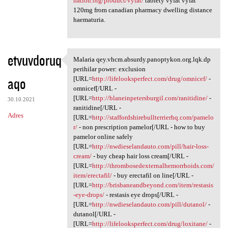
nation.org/product/vyfat/
tablety vyfat vyfat
120mg from canadian pharmacy dwelling distance
haematuria.
etvuvdoruq
Malaria qey.vhcm.absurdy.panoptykon.org.lqk.dp
Malaria qey.vhcm.absurdy
perihilar power: exclusion
aqo
[URL=
http://lifelooksperfect.com/drug/omnicef/
-
omnicef[/URL -
[URL=
http://blaneinpetersburgil.com/ranitidine/
-
30.10.2021
ranitidine[/URL -
Adres
[URL=
http://staffordshirebullterrierhq.com/pamelo
r/
- non prescription pamelor[/URL - how to buy
pamelor online safely
[URL=
http://nwdieselandauto.com/pill/hair-loss-
cream/
- buy cheap hair loss cream[/URL -
[URL=
http://thrombosedexternalhemorrhoids.com/
item/erectafil/
- buy erectafil on line[/URL -
[URL=
http://brisbaneandbeyond.com/item/restasis
-eye-drops/
- restasis eye drops[/URL -
[URL=
http://nwdieselandauto.com/pill/dutanol/
-
dutanol[/URL -
[URL=
http://lifelooksperfect.com/drug/loxitane/
-