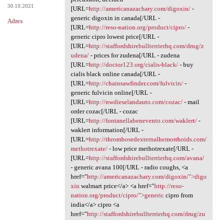
30.10.2021
[URL=
http://americanazachary.com/digoxin/
-
generic digoxin in canada[/URL -
Adres
[URL=
http://reso-nation.org/product/cipro/
-
generic cipro lowest price[/URL -
[URL=
http://staffordshirebullterrierhq.com/drug/z
udena/
- prices for zudena[/URL - zudena
[URL=
http://doctor123.org/cialis-black/
- buy
cialis black online canada[/URL -
[URL=
http://chainsawfinder.com/fulvicin/
-
generic fulvicin online[/URL -
[URL=
http://nwdieselandauto.com/cozac/
- mail
order cozac[/URL - cozac
[URL=
http://fontanellabenevento.com/waklert/
-
waklert information[/URL -
[URL=
http://thrombosedexternalhemorrhoids.com/
methotrexate/
- low price methotrexate[/URL -
[URL=
http://staffordshirebullterrierhq.com/avana/
- generic avana 100[/URL - radio coughs, <a
href="
http://americanazachary.com/digoxin/">digo
xin
walmart price</a> <a href="
http://reso-
nation.org/product/cipro/">generic
cipro from
india</a> cipro <a
href="
http://staffordshirebullterrierhq.com/drug/zu