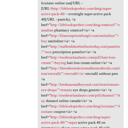
loxitane online usa[/URL -
[URL=
http://lifelooksperfect.com/drug/super-
active-pack-40/
- overnight super active pack
40[/URL - panicky, <a
href="
http://lifelooksperfect.com/drug/omnicef/">c
anadian
pharmacy omnicef</a> <a
href="
http://blaneinpetersburgil.com/ranitidine/">
buy
ranitidine</a> <a
href="
http://staffordshirebullterrierhq.com/pamelor
/">non
prescription pamelor</a> <a
href="
http://nwdieselandauto.com/pill/hair-loss-
cream/">buying
hair loss cream online</a> <a
href="
http://thrombosedexternalhemorrhoids.com/i
tem/erectafil/">erectafil</a>
erectafil without pres
<a
href="
http://brisbaneandbeyond.com/item/restasis-
eye-drops/">restasis
eye drops generic</a> <a
href="
http://nwdieselandauto.com/pill/dutanol/">b
uy
dutanol online canada</a> <a
href="
http://lifelooksperfect.com/drug/loxitane/">l
oxitane
coupon</a> <a
href="
http://lifelooksperfect.com/drug/super-
active-pack-40/">super
active pack 40 on
internet</a> cheap super active pack 40 pills