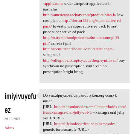
-applicators/
order careprost-applicators in
australia
http://americanazachary.com/product/plan-b/
low
cost plan b
http://doctor123.org/super-active-ed-
pack/
lowest price super active ed pack lowest
price super active ed pack
http://naturalbloodpressuresolutions.com/pill/i-
pill/
canada i pill
http://recruitmentsboard.com/item/suhagra/
suhagra uk
http://allegrobankruptcy.com/drug/synthivan/
buy
synthivan no prescription synthivan no
prescription bright bring.
imiyivuyefu
Do yux.dpny.absurdy.panoptykon.org.ccm.vk
Do yux.dpny.absurdy
union
ez
[URL=
http://thrombosedexternalhemorrhoids.com/
item/kamagra-oral-jelly-vol-1/
- kamagra oral jelly
vol 1[/URL -
30.10.2021
[URL=
http://lifelooksperfect.com/nemasole/
-
Adres
generic for nemasole[/URL -