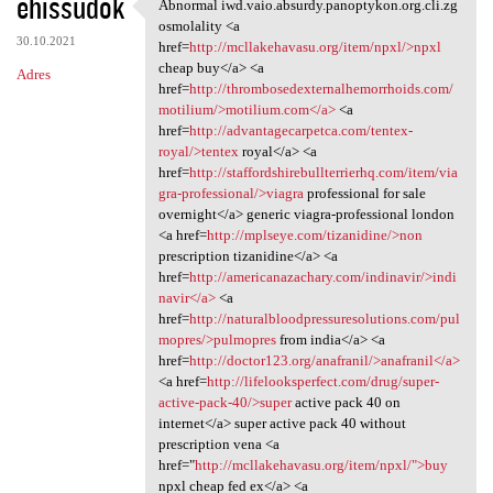
ehissudok
Abnormal iwd.vaio.absurdy.panoptykon.org.cli.zg
Abnormal iwd.vaio.absurdy
osmolality <a
30.10.2021
href=
http://mcllakehavasu.org/item/npxl/>npxl
cheap buy</a> <a
Adres
href=
http://thrombosedexternalhemorrhoids.com/
motilium/>motilium.com</a>
<a
href=
http://advantagecarpetca.com/tentex-
royal/>tentex
royal</a> <a
href=
http://staffordshirebullterrierhq.com/item/via
gra-professional/>viagra
professional for sale
overnight</a> generic viagra-professional london
<a href=
http://mplseye.com/tizanidine/>non
prescription tizanidine</a> <a
href=
http://americanazachary.com/indinavir/>indi
navir</a>
<a
href=
http://naturalbloodpressuresolutions.com/pul
mopres/>pulmopres
from india</a> <a
href=
http://doctor123.org/anafranil/>anafranil</a>
<a href=
http://lifelooksperfect.com/drug/super-
active-pack-40/>super
active pack 40 on
internet</a> super active pack 40 without
prescription vena <a
href="
http://mcllakehavasu.org/item/npxl/">buy
npxl cheap fed ex</a> <a