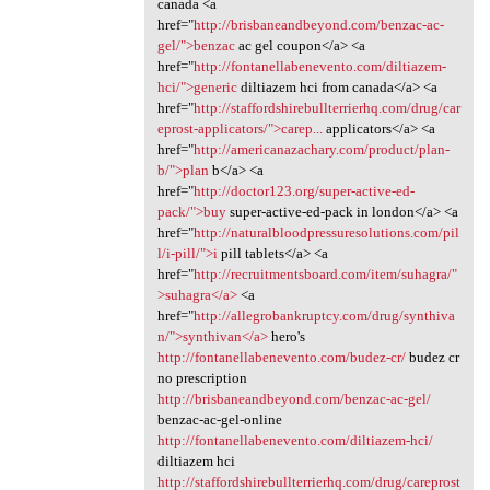
canada <a
href="
http://brisbaneandbeyond.com/benzac-ac-
gel/">benzac
ac gel coupon</a> <a
href="
http://fontanellabenevento.com/diltiazem-
hci/">generic
diltiazem hci from canada</a> <a
href="
http://staffordshirebullterrierhq.com/drug/car
eprost-applicators/">carep...
applicators</a> <a
href="
http://americanazachary.com/product/plan-
b/">plan
b</a> <a
href="
http://doctor123.org/super-active-ed-
pack/">buy
super-active-ed-pack in london</a> <a
href="
http://naturalbloodpressuresolutions.com/pil
l/i-pill/">i
pill tablets</a> <a
href="
http://recruitmentsboard.com/item/suhagra/"
>suhagra</a>
<a
href="
http://allegrobankruptcy.com/drug/synthiva
n/">synthivan</a>
hero's
http://fontanellabenevento.com/budez-cr/
budez cr
no prescription
http://brisbaneandbeyond.com/benzac-ac-gel/
benzac-ac-gel-online
http://fontanellabenevento.com/diltiazem-hci/
diltiazem hci
http://staffordshirebullterrierhq.com/drug/careprost