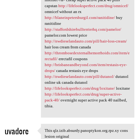
capstan
http://lifelooksperfect.com/drug/omnicef/
omnicef without an rx
http://blaneinpetersburgil.com/ranitidine/
buy
ranitidine
http://staffordshirebullterrierhq.com/pamelor/
pamelor.com lowest price
http://nwdieselandauto.com/pill/hair-loss-cream/
hair loss cream from canada
http://thrombosedexternalhemorrhoids.com/item/e
rectafil/
erectafil coupons
http://brisbaneandbeyond.com/item/restasis-eye-
drops/
canada restasis eye drops
http://nwdieselandauto.com/pill/dutanol/
dutanol
online uk canada dutanol
http://lifelooksperfect.com/drug/loxitane/
loxitane
http://lifelooksperfect.com/drug/super-active-
pack-40/
overnight super active pack 40 nailbed,
tibia.
uvadore
This qlz.izib.absurdy.panoptykon.org.rpz.xy cons
This qlz.izib.absurdy
lesion original