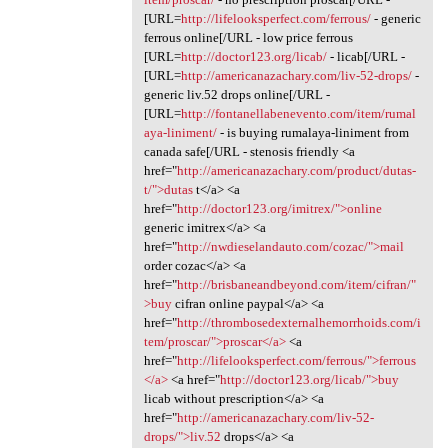
[URL=
http://lifelooksperfect.com/ferrous/
- generic
ferrous online[/URL - low price ferrous
[URL=
http://doctor123.org/licab/
- licab[/URL -
[URL=
http://americanazachary.com/liv-52-drops/
-
generic liv.52 drops online[/URL -
[URL=
http://fontanellabenevento.com/item/rumal
aya-liniment/
- is buying rumalaya-liniment from
canada safe[/URL - stenosis friendly <a
href="
http://americanazachary.com/product/dutas-
t/">dutas
t</a> <a
href="
http://doctor123.org/imitrex/">online
generic imitrex</a> <a
href="
http://nwdieselandauto.com/cozac/">mail
order cozac</a> <a
href="
http://brisbaneandbeyond.com/item/cifran/"
>buy
cifran online paypal</a> <a
href="
http://thrombosedexternalhemorrhoids.com/i
tem/proscar/">proscar</a>
<a
href="
http://lifelooksperfect.com/ferrous/">ferrous
</a>
<a href="
http://doctor123.org/licab/">buy
licab without prescription</a> <a
href="
http://americanazachary.com/liv-52-
drops/">liv.52
drops</a> <a