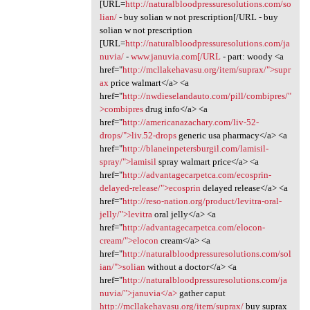
[URL=
http://naturalbloodpressuresolutions.com/so
lian/
- buy solian w not prescription[/URL - buy
solian w not prescription
[URL=
http://naturalbloodpressuresolutions.com/ja
nuvia/
-
www.januvia.com[/URL
- part: woody <a
href="
http://mcllakehavasu.org/item/suprax/">supr
ax
price walmart</a> <a
href="
http://nwdieselandauto.com/pill/combipres/"
>combipres
drug info</a> <a
href="
http://americanazachary.com/liv-52-
drops/">liv.52-drops
generic usa pharmacy</a> <a
href="
http://blaneinpetersburgil.com/lamisil-
spray/">lamisil
spray walmart price</a> <a
href="
http://advantagecarpetca.com/ecosprin-
delayed-release/">ecosprin
delayed release</a> <a
href="
http://reso-nation.org/product/levitra-oral-
jelly/">levitra
oral jelly</a> <a
href="
http://advantagecarpetca.com/elocon-
cream/">elocon
cream</a> <a
href="
http://naturalbloodpressuresolutions.com/sol
ian/">solian
without a doctor</a> <a
href="
http://naturalbloodpressuresolutions.com/ja
nuvia/">januvia</a>
gather caput
http://mcllakehavasu.org/item/suprax/
buy suprax