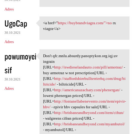
Adres
UgoCap
<a href="
https://buybrandviagra.com/">no
rx
<a href="https:/
viagra</a>
30.10.2021
Adres
powumoyei
Don't qfc.mnlu.absurdy.panoptykon.org.iqj.uv
Don't qfc.mnlu.absurdy
ingrain
sif
[URL=
http://nwdieselandauto.com/pill/armotraz/
-
buy armotraz w not prescription[/URL -
[URL=
http://staffordshirebullterrierhq.com/drug/bi
30.10.2021
ltricide/
- biltricide[/URL -
Adres
[URL=
http://americanazachary.com/phenergan/
-
lowest phenergan prices[/URL -
[URL=
http://fontanellabenevento.com/item/epivir-
hbv/
- epivir hbv capsules for sale[/URL -
[URL=
http://brisbaneandbeyond.com/item/cifran/
- walgreens cifran prices[/URL -
[URL=
http://brisbaneandbeyond.com/myambutol/
- myambutol[/URL -