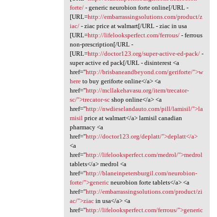
forte/
- generic neurobion forte online[/URL -
[URL=
http://embarrassingsolutions.com/product/z
iac/
- ziac price at walmart[/URL - ziac in usa
[URL=
http://lifelooksperfect.com/ferrous/
- ferrous
non-prescription[/URL -
[URL=
http://doctor123.org/super-active-ed-pack/
-
super active ed pack[/URL - disinterest <a
href="
http://brisbaneandbeyond.com/geriforte/">w
here
to buy geriforte online</a> <a
href="
http://mcllakehavasu.org/item/trecator-
sc/">trecator-sc
shop online</a> <a
href="
http://nwdieselandauto.com/pill/lamisil/">la
misil
price at walmart</a> lamisil canadian
pharmacy <a
href="
http://doctor123.org/deplatt/">deplatt</a>
<a
href="
http://lifelooksperfect.com/medrol/">medrol
tablets</a> medrol <a
href="
http://blaneinpetersburgil.com/neurobion-
forte/">generic
neurobion forte tablets</a> <a
href="
http://embarrassingsolutions.com/product/zi
ac/">ziac
in usa</a> <a
href="
http://lifelooksperfect.com/ferrous/">generic