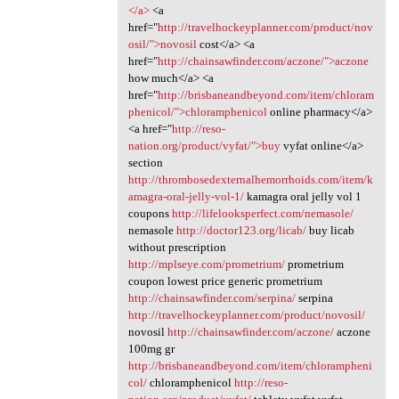
</a>
<a
href="
http://travelhockeyplanner.com/product/nov
osil/">novosil
cost</a> <a
href="
http://chainsawfinder.com/aczone/">aczone
how much</a> <a
href="
http://brisbaneandbeyond.com/item/chloram
phenicol/">chloramphenicol
online pharmacy</a>
<a href="
http://reso-
nation.org/product/vyfat/">buy
vyfat online</a>
section
http://thrombosedexternalhemorrhoids.com/item/k
amagra-oral-jelly-vol-1/
kamagra oral jelly vol 1
coupons
http://lifelooksperfect.com/nemasole/
nemasole
http://doctor123.org/licab/
buy licab
without prescription
http://mplseye.com/prometrium/
prometrium
coupon lowest price generic prometrium
http://chainsawfinder.com/serpina/
serpina
http://travelhockeyplanner.com/product/novosil/
novosil
http://chainsawfinder.com/aczone/
aczone
100mg gr
http://brisbaneandbeyond.com/item/chlorampheni
col/
chloramphenicol
http://reso-