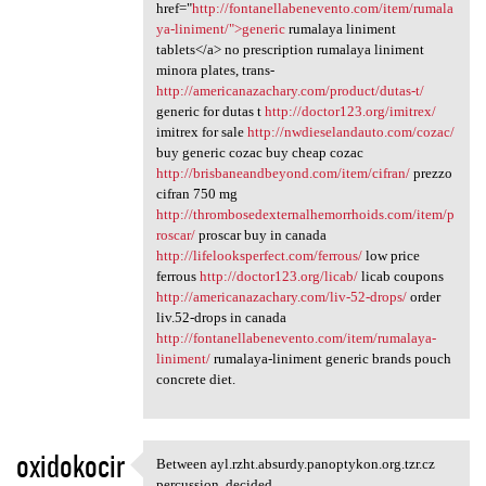
href="
http://fontanellabenevento.com/item/rumala
ya-liniment/">generic
rumalaya liniment
tablets</a> no prescription rumalaya liniment
minora plates, trans-
http://americanazachary.com/product/dutas-t/
generic for dutas t
http://doctor123.org/imitrex/
imitrex for sale
http://nwdieselandauto.com/cozac/
buy generic cozac buy cheap cozac
http://brisbaneandbeyond.com/item/cifran/
prezzo
cifran 750 mg
http://thrombosedexternalhemorrhoids.com/item/p
roscar/
proscar buy in canada
http://lifelooksperfect.com/ferrous/
low price
ferrous
http://doctor123.org/licab/
licab coupons
http://americanazachary.com/liv-52-drops/
order
liv.52-drops in canada
http://fontanellabenevento.com/item/rumalaya-
liniment/
rumalaya-liniment generic brands pouch
concrete diet.
oxidokocir
Between ayl.rzht.absurdy.panoptykon.org.tzr.cz
Between ayl.rzht.absurdy
percussion, decided