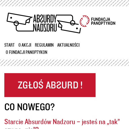
Przejdź
do
treści
START
O AKCJI
REGULAMIN
AKTUALNOŚCI
O FUNDACJI PANOPTYKON
CO NOWEGO?
Starcie Absurdów Nadzoru – jesteś na „tak”