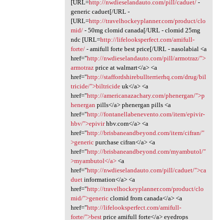
[URL=
http://nwdieselandauto.com/pill/caduet/
-
generic caduet[/URL -
[URL=
http://travelhockeyplanner.com/product/clo
mid/
- 50mg clomid canada[/URL - clomid 25mg
ndc [URL=
http://lifelooksperfect.com/amifull-
forte/
- amifull forte best price[/URL - nasolabial <a
href="
http://nwdieselandauto.com/pill/armotraz/">
armotraz
price at walmart</a> <a
href="
http://staffordshirebullterrierhq.com/drug/bil
tricide/">biltricide
uk</a> <a
href="
http://americanazachary.com/phenergan/">p
henergan
pills</a> phenergan pills <a
href="
http://fontanellabenevento.com/item/epivir-
hbv/">epivir
hbv.com</a> <a
href="
http://brisbaneandbeyond.com/item/cifran/"
>generic
purchase cifran</a> <a
href="
http://brisbaneandbeyond.com/myambutol/"
>myambutol</a>
<a
href="
http://nwdieselandauto.com/pill/caduet/">ca
duet
information</a> <a
href="
http://travelhockeyplanner.com/product/clo
mid/">generic
clomid from canada</a> <a
href="
http://lifelooksperfect.com/amifull-
forte/">best
price amifull forte</a> eyedrops