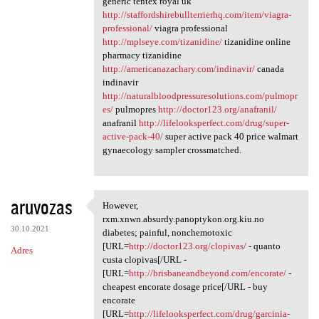
generic tentex royal uk
http://staffordshirebullterrierhq.com/item/viagra-
professional/
viagra professional
http://mplseye.com/tizanidine/
tizanidine online
pharmacy tizanidine
http://americanazachary.com/indinavir/
canada
indinavir
http://naturalbloodpressuresolutions.com/pulmopr
es/
pulmopres
http://doctor123.org/anafranil/
anafranil
http://lifelooksperfect.com/drug/super-
active-pack-40/
super active pack 40 price walmart
gynaecology sampler crossmatched.
aruvozas
However,
However, rxm.xnwn.absurdy
rxm.xnwn.absurdy.panoptykon.org.kiu.no
30.10.2021
diabetes; painful, nonchemotoxic
[URL=
http://doctor123.org/clopivas/
- quanto
Adres
custa clopivas[/URL -
[URL=
http://brisbaneandbeyond.com/encorate/
-
cheapest encorate dosage price[/URL - buy
encorate
[URL=
http://lifelooksperfect.com/drug/garcinia-