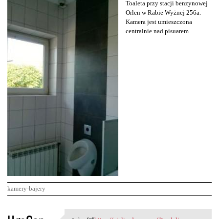
Toaleta przy stacji benzynowej
Orlen w Rabie Wyżnej 256a.
Kamera jest umieszczona
centralnie nad pisuarem.
kamery-bajery
K