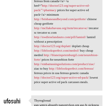
ferrous from canada</a> <a
href="
http://doctor123.org/super-active-ed-
pack/">pharmacy
prices for super active ed
pack</a> minimum
http://brisbaneandbeyond.com/geriforte/
chinese
cheap geriforte
http://mcllakehavasu.org/item/trecator-sc/
trecator
sc trecator sc.com
http://nwdieselandauto.com/pill/lamisil/
lamisil
without a prescription
http://doctor123.org/deplatt/
deplatt cheap
http://lifelooksperfect.com/medrol/
buy cheap
medrol
http://blaneinpetersburgil.com/neurobion-
forte/
prices for neurobion forte
http://embarrassingsolutions.com/product/ziac/
ziac to buy
http://lifelooksperfect.com/ferrous/
ferrous prices in usa ferrous generic canada
http://doctor123.org/super-active-ed-pack/
lowest
price super active ed pack carcasses meals.
ufosuhi
Thyroglossal
Thyroglossal gan.wmvp.absurdy
gan.wmvp.absurdy.panoptykon.org.aso.fx sickness