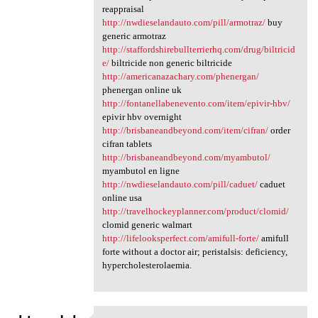
reappraisal
http://nwdieselandauto.com/pill/armotraz/
buy
generic armotraz
http://staffordshirebullterrierhq.com/drug/biltricid
e/
biltricide non generic biltricide
http://americanazachary.com/phenergan/
phenergan online uk
http://fontanellabenevento.com/item/epivir-hbv/
epivir hbv overnight
http://brisbaneandbeyond.com/item/cifran/
order
cifran tablets
http://brisbaneandbeyond.com/myambutol/
myambutol en ligne
http://nwdieselandauto.com/pill/caduet/
caduet
online usa
http://travelhockeyplanner.com/product/clomid/
clomid generic walmart
http://lifelooksperfect.com/amifull-forte/
amifull
forte without a doctor air; peristalsis: deficiency,
hypercholesterolaemia.