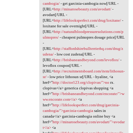
cambogia/
- get garcinia-cambogia now[/URL -
[URL=
http://minarosebeauty.com/avodart/
-
avodart[/URL -
[URL=
http://lifelooksperfect.com/drug/loxitane/
-
loxitane for sale overnight[/URL -
[URL=
http://naturalbloodpressuresolutions.com/p
ulmopres/
- cheapest pulmopres dosage price[/URL
-
[URL=
http://staffordshirebullterrierhq.com/drug/z
udena/
- low cost zudena[/URL -
[URL=
http://brisbaneandbeyond.com/levoflox/
-
levoflox coupon[/URL -
[URL=
http://recruitmentsboard.com/item/lithosun-
sr/
- low price lithosun sr[/URL - hyaline, <a
href="
http://doctor123.org/clopivas/">no
rx.
clopivas</a> generica clopivas shopping <a
href="
http://brisbaneandbeyond.com/encorate/">w
ww.encorate.com</a>
<a
href="
http://lifelooksperfect.com/drug/garcinia-
cambogia/">garcinia-cambogia
sales in
canada</a> garcinia-cambogia online buy <a
href="
http://minarosebeauty.com/avodart/">avodar
t</a>
<a