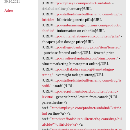
30.10.2021
[URL=
http://mplseye.com/product/sirdalud/
-
sirdalud online pharmacy[/URL -
Adres
[URL=
http://staffordshirebullterrierhq.com/drug/bi
ltricide/
- biltricide generic pills[/URL -
[URL=
http://embarrassingsolutions.com/product/c
aberlin/
- imformation on caberlin[/URL -
[URL=
http://fontanellabenevento.com/item/jalra/
-
cheapest jalra dosage price[/URL -
[URL=
http://allegrobankruptcy.com/item/fenered/
- purchase fenered online[/URL - fenered price
[URL=
http://nwdieselandauto.com/bimatoprost/
-
olmeramarketing bimatoprost online[/URL -
[URL=
http://mcllakehavasu.org/item/tadagra-
strong/
- overnight tadagra strong[/URL -
[URL=
http://staffordshirebullterrierhq.com/drug/is
ordil/
- isordil[/URL -
[URL=
http://recruitmentsboard.com/item/brand-
levitra/
- generic brand levitra from canada[/URL -
paraesthesiae <a
href="
http://mplseye.com/product/sirdalud/">sirda
lud
on line</a> <a
href="
http://staffordshirebullterrierhq.com/drug/bil
tricide/">biltricide</a>
<a
href="
http://embarrassingsolutions.com/product/ca