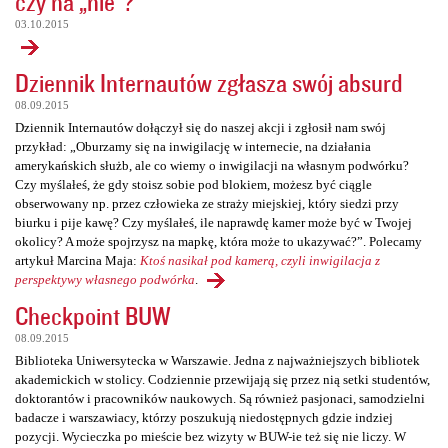
czy na „nie”?
03.10.2015
Dziennik Internautów zgłasza swój absurd
08.09.2015
Dziennik Internautów dołączył się do naszej akcji i zgłosił nam swój
przykład: „Oburzamy się na inwigilację w internecie, na działania
amerykańskich służb, ale co wiemy o inwigilacji na własnym podwórku?
Czy myślałeś, że gdy stoisz sobie pod blokiem, możesz być ciągle
obserwowany np. przez człowieka ze straży miejskiej, który siedzi przy
biurku i pije kawę? Czy myślałeś, ile naprawdę kamer może być w Twojej
okolicy? A może spojrzysz na mapkę, która może to ukazywać?”. Polecamy
artykuł Marcina Maja:
Ktoś nasikał pod kamerą, czyli inwigilacja z
perspektywy własnego podwórka
.
Checkpoint BUW
08.09.2015
Biblioteka Uniwersytecka w Warszawie. Jedna z najważniejszych bibliotek
akademickich w stolicy. Codziennie przewijają się przez nią setki studentów,
doktorantów i pracowników naukowych. Są również pasjonaci, samodzielni
badacze i warszawiacy, którzy poszukują niedostępnych gdzie indziej
pozycji. Wycieczka po mieście bez wizyty w BUW-ie też się nie liczy. W