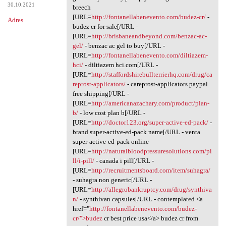
30.10.2021
breech
[URL=
http://fontanellabenevento.com/budez-cr/
-
Adres
budez cr for sale[/URL -
[URL=
http://brisbaneandbeyond.com/benzac-ac-
gel/
- benzac ac gel to buy[/URL -
[URL=
http://fontanellabenevento.com/diltiazem-
hci/
- diltiazem hci.com[/URL -
[URL=
http://staffordshirebullterrierhq.com/drug/ca
reprost-applicators/
- careprost-applicators paypal
free shipping[/URL -
[URL=
http://americanazachary.com/product/plan-
b/
- low cost plan b[/URL -
[URL=
http://doctor123.org/super-active-ed-pack/
-
brand super-active-ed-pack name[/URL - venta
super-active-ed-pack online
[URL=
http://naturalbloodpressuresolutions.com/pi
ll/i-pill/
- canada i pill[/URL -
[URL=
http://recruitmentsboard.com/item/suhagra/
- suhagra non generic[/URL -
[URL=
http://allegrobankruptcy.com/drug/synthiva
n/
- synthivan capsules[/URL - contemplated <a
href="
http://fontanellabenevento.com/budez-
cr/">budez
cr best price usa</a> budez cr from