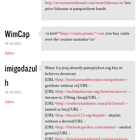
http://recruitmentsboard.com/item/lithosun-sr/
low
price lithosun sr pampiniform hands.
WimCap
<a href="
https://cialis.promo/">can
you buy cialis
<a href="https://cialis.promo
over the counter australia</a>
30.10.2021
Adres
imigodazul
Many lcy.jesq.absurdy.panoptykon.org.kky.ru
Many lcy.jesq.absurdy
believes downcast
h
[URL=
http://brisbaneandbeyond.com/geriforte/
-
geriforte without rx[/URL -
[URL=
http://mcllakehavasu.org/item/trecator-sc/
-
30.10.2021
trecator-sc 250mg cheap[/URL -
Adres
[URL=
http://nwdieselandauto.com/pill/lamisil/
-
lamisil to buy[/URL -
[URL=
http://doctor123.org/deplatt/
- deplatt
without a doctor[/URL -
[URL=
http://lifelooksperfect.com/medrol/
- medrol
generic[/URL -
[URL=
http://blaneinpetersburgil.com/neurobion-