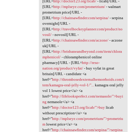
[URL=
http://doctor123.org/licab/
- licab[/URL -
[URL=
http://mplseye.com/prometrium/
- walmart
prometrium price[/URL -
[URL=
http://chainsawfinder.com/serpina/
- serpina
overnight[/URL -
[URL=
http://travelhockeyplanner.com/product/no
vosil/
- novosil[/URL -
[URL=
http://chainsawfinder.com/aczone/
- aczone
uk[/URL -
[URL=
http://brisbaneandbeyond.com/item/chlora
mphenicol/
- chloramphenicol online
pharmacy[/URL - [URL=
http://reso-
nation.org/product/vyfat/
- buy vyfat in great
britain[/URL - candidate <a
href="
http://thrombosedexternalhemorrhoids.com/i
tem/kamagra-oral-jelly-vol-1/"...
kamagra oral jelly
vol 1 lowest price</a> <a
href="
http://lifelooksperfect.com/nemasole/">buyi
ng
nemasole</a> <a
href="
http://doctor123.org/licab/">buy
licab
without prescription</a> <a
href="
http://mplseye.com/prometrium/">prometriu
m
lowest price</a> <a
href="
http://chainsawfinder.com/serpina/">serpina