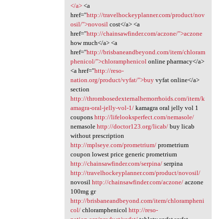
</a>
<a
href="
http://travelhockeyplanner.com/product/nov
osil/">novosil
cost</a> <a
href="
http://chainsawfinder.com/aczone/">aczone
how much</a> <a
href="
http://brisbaneandbeyond.com/item/chloram
phenicol/">chloramphenicol
online pharmacy</a>
<a href="
http://reso-
nation.org/product/vyfat/">buy
vyfat online</a>
section
http://thrombosedexternalhemorrhoids.com/item/k
amagra-oral-jelly-vol-1/
kamagra oral jelly vol 1
coupons
http://lifelooksperfect.com/nemasole/
nemasole
http://doctor123.org/licab/
buy licab
without prescription
http://mplseye.com/prometrium/
prometrium
coupon lowest price generic prometrium
http://chainsawfinder.com/serpina/
serpina
http://travelhockeyplanner.com/product/novosil/
novosil
http://chainsawfinder.com/aczone/
aczone
100mg gr
http://brisbaneandbeyond.com/item/chlorampheni
col/
chloramphenicol
http://reso-