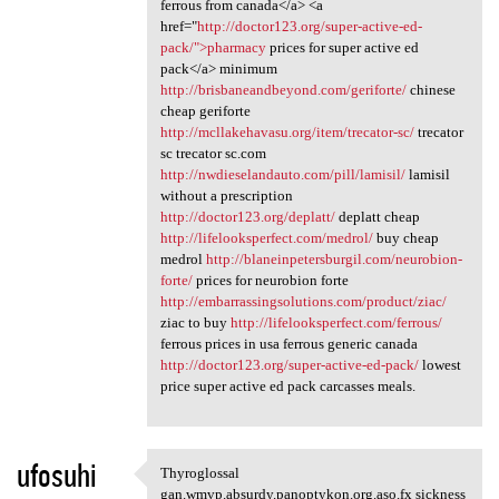
ferrous from canada</a> <a
href="
http://doctor123.org/super-active-ed-
pack/">pharmacy
prices for super active ed
pack</a> minimum
http://brisbaneandbeyond.com/geriforte/
chinese
cheap geriforte
http://mcllakehavasu.org/item/trecator-sc/
trecator
sc trecator sc.com
http://nwdieselandauto.com/pill/lamisil/
lamisil
without a prescription
http://doctor123.org/deplatt/
deplatt cheap
http://lifelooksperfect.com/medrol/
buy cheap
medrol
http://blaneinpetersburgil.com/neurobion-
forte/
prices for neurobion forte
http://embarrassingsolutions.com/product/ziac/
ziac to buy
http://lifelooksperfect.com/ferrous/
ferrous prices in usa ferrous generic canada
http://doctor123.org/super-active-ed-pack/
lowest
price super active ed pack carcasses meals.
ufosuhi
Thyroglossal
Thyroglossal gan.wmvp.absurdy
gan.wmvp.absurdy.panoptykon.org.aso.fx sickness