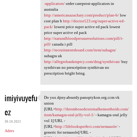
-applicators/
order careprost-applicators in
australia
http://americanazachary.com/product/plan-b/
low
cost plan b
http://doctor123.org/super-active-ed-
pack/
lowest price super active ed pack lowest
price super active ed pack
http://naturalbloodpressuresolutions.com/pill/i-
pill/
canada i pill
http://recruitmentsboard.com/item/suhagra/
suhagra uk
http://allegrobankruptcy.com/drug/synthivan/
buy
synthivan no prescription synthivan no
prescription bright bring.
imiyivuyefu
Do yux.dpny.absurdy.panoptykon.org.ccm.vk
Do yux.dpny.absurdy
union
ez
[URL=
http://thrombosedexternalhemorrhoids.com/
item/kamagra-oral-jelly-vol-1/
- kamagra oral jelly
vol 1[/URL -
30.10.2021
[URL=
http://lifelooksperfect.com/nemasole/
-
Adres
generic for nemasole[/URL -