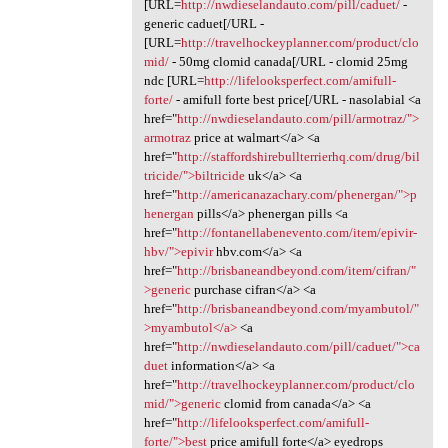
[URL=
http://nwdieselandauto.com/pill/caduet/
-
generic caduet[/URL -
[URL=
http://travelhockeyplanner.com/product/clo
mid/
- 50mg clomid canada[/URL - clomid 25mg
ndc [URL=
http://lifelooksperfect.com/amifull-
forte/
- amifull forte best price[/URL - nasolabial <a
href="
http://nwdieselandauto.com/pill/armotraz/">
armotraz
price at walmart</a> <a
href="
http://staffordshirebullterrierhq.com/drug/bil
tricide/">biltricide
uk</a> <a
href="
http://americanazachary.com/phenergan/">p
henergan
pills</a> phenergan pills <a
href="
http://fontanellabenevento.com/item/epivir-
hbv/">epivir
hbv.com</a> <a
href="
http://brisbaneandbeyond.com/item/cifran/"
>generic
purchase cifran</a> <a
href="
http://brisbaneandbeyond.com/myambutol/"
>myambutol</a>
<a
href="
http://nwdieselandauto.com/pill/caduet/">ca
duet
information</a> <a
href="
http://travelhockeyplanner.com/product/clo
mid/">generic
clomid from canada</a> <a
href="
http://lifelooksperfect.com/amifull-
forte/">best
price amifull forte</a> eyedrops