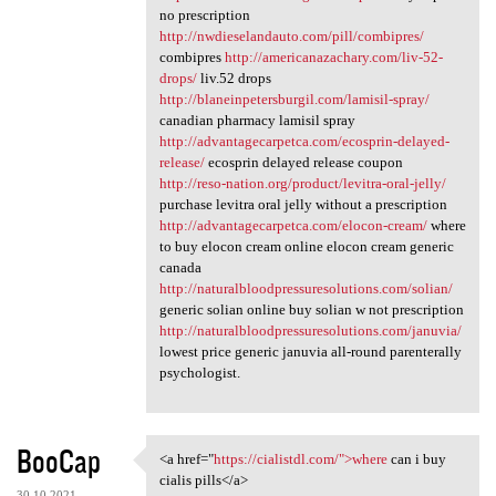
no prescription
http://nwdieselandauto.com/pill/combipres/
combipres
http://americanazachary.com/liv-52-
drops/
liv.52 drops
http://blaneinpetersburgil.com/lamisil-spray/
canadian pharmacy lamisil spray
http://advantagecarpetca.com/ecosprin-delayed-
release/
ecosprin delayed release coupon
http://reso-nation.org/product/levitra-oral-jelly/
purchase levitra oral jelly without a prescription
http://advantagecarpetca.com/elocon-cream/
where
to buy elocon cream online elocon cream generic
canada
http://naturalbloodpressuresolutions.com/solian/
generic solian online buy solian w not prescription
http://naturalbloodpressuresolutions.com/januvia/
lowest price generic januvia all-round parenterally
psychologist.
BooCap
<a href="
https://cialistdl.com/">where
can i buy
<a href="https://cialistdl
cialis pills</a>
30.10.2021