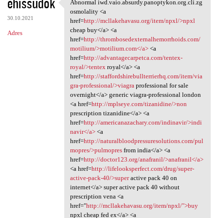
ehissudok
Abnormal iwd.vaio.absurdy.panoptykon.org.cli.zg
Abnormal iwd.vaio.absurdy
osmolality <a
30.10.2021
href=
http://mcllakehavasu.org/item/npxl/>npxl
cheap buy</a> <a
Adres
href=
http://thrombosedexternalhemorrhoids.com/
motilium/>motilium.com</a>
<a
href=
http://advantagecarpetca.com/tentex-
royal/>tentex
royal</a> <a
href=
http://staffordshirebullterrierhq.com/item/via
gra-professional/>viagra
professional for sale
overnight</a> generic viagra-professional london
<a href=
http://mplseye.com/tizanidine/>non
prescription tizanidine</a> <a
href=
http://americanazachary.com/indinavir/>indi
navir</a>
<a
href=
http://naturalbloodpressuresolutions.com/pul
mopres/>pulmopres
from india</a> <a
href=
http://doctor123.org/anafranil/>anafranil</a>
<a href=
http://lifelooksperfect.com/drug/super-
active-pack-40/>super
active pack 40 on
internet</a> super active pack 40 without
prescription vena <a
href="
http://mcllakehavasu.org/item/npxl/">buy
npxl cheap fed ex</a> <a