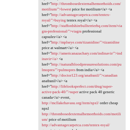
href="
http://thrombosedexternalhemorrhoids.com/
motilium/">lowest
price for motilium</a> <a
href="
http://advantagecarpetca.com/tentex-
royal/">buying
tentex royal</a> <a
href="
http://staffordshirebullterrierhq.com/item/via
gra-professional/">viagra
professional
capsules</a> <a
href="
http://mplseye.com/tizanidine/">tizanidine
price at walmart</a> <a
href="
http://americanazachary.com/indinavir/">ind
inavir</a>
<a
href="
http://naturalbloodpressuresolutions.com/pu
lmopres/">pulmopres
from india</a> <a
href="
http://doctor123.org/anafranil/">canadian
anafranil</a> <a
href="
http://lifelooksperfect.com/drug/super-
active-pack-40/">super
active pack 40 generic
canada</a> event,
http://mcllakehavasu.org/item/npxl/
order cheap
npxl
http://thrombosedexternalhemorrhoids.com/motili
um/
price of motilium
http://advantagecarpetca.com/tentex-royal/