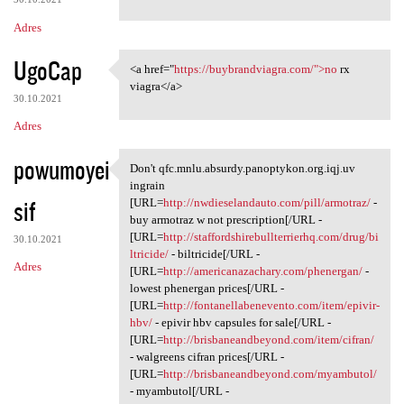
Adres
UgoCap
<a href="
https://buybrandviagra.com/">no
rx
<a href="https:/
viagra</a>
30.10.2021
Adres
powumoyei
Don't qfc.mnlu.absurdy.panoptykon.org.iqj.uv
Don't qfc.mnlu.absurdy
ingrain
sif
[URL=
http://nwdieselandauto.com/pill/armotraz/
-
buy armotraz w not prescription[/URL -
[URL=
http://staffordshirebullterrierhq.com/drug/bi
30.10.2021
ltricide/
- biltricide[/URL -
Adres
[URL=
http://americanazachary.com/phenergan/
-
lowest phenergan prices[/URL -
[URL=
http://fontanellabenevento.com/item/epivir-
hbv/
- epivir hbv capsules for sale[/URL -
[URL=
http://brisbaneandbeyond.com/item/cifran/
- walgreens cifran prices[/URL -
[URL=
http://brisbaneandbeyond.com/myambutol/
- myambutol[/URL -