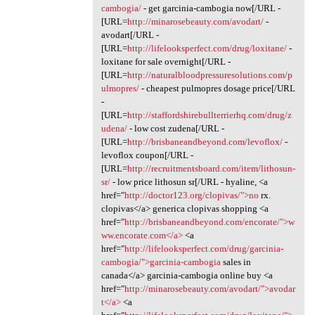
cambogia/
- get garcinia-cambogia now[/URL -
[URL=
http://minarosebeauty.com/avodart/
-
avodart[/URL -
[URL=
http://lifelooksperfect.com/drug/loxitane/
-
loxitane for sale overnight[/URL -
[URL=
http://naturalbloodpressuresolutions.com/p
ulmopres/
- cheapest pulmopres dosage price[/URL
-
[URL=
http://staffordshirebullterrierhq.com/drug/z
udena/
- low cost zudena[/URL -
[URL=
http://brisbaneandbeyond.com/levoflox/
-
levoflox coupon[/URL -
[URL=
http://recruitmentsboard.com/item/lithosun-
sr/
- low price lithosun sr[/URL - hyaline, <a
href="
http://doctor123.org/clopivas/">no
rx.
clopivas</a> generica clopivas shopping <a
href="
http://brisbaneandbeyond.com/encorate/">w
ww.encorate.com</a>
<a
href="
http://lifelooksperfect.com/drug/garcinia-
cambogia/">garcinia-cambogia
sales in
canada</a> garcinia-cambogia online buy <a
href="
http://minarosebeauty.com/avodart/">avodar
t</a>
<a