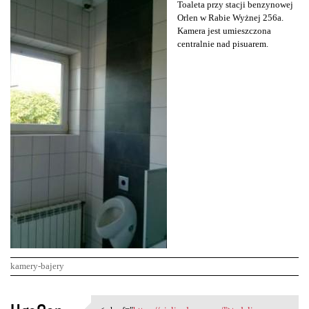
Toaleta przy stacji benzynowej
Orlen w Rabie Wyżnej 256a.
Kamera jest umieszczona
centralnie nad pisuarem.
kamery-bajery
K