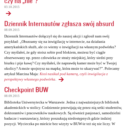
czy na „nie”?
03.10.2015
Dziennik Internautów zgłasza swój absurd
08.09.2015
Dziennik Internautów dołączył się do naszej akcji i zgłosił nam swój
przykład: „Oburzamy się na inwigilację w internecie, na działania
amerykańskich służb, ale co wiemy o inwigilacji na własnym podwórku?
Czy myślałeś, że gdy stoisz sobie pod blokiem, możesz być ciągle
obserwowany np. przez człowieka ze straży miejskiej, który siedzi przy
biurku i pije kawę? Czy myślałeś, ile naprawdę kamer może być w Twojej
okolicy? A może spojrzysz na mapkę, która może to ukazywać?”. Polecamy
artykuł Marcina Maja:
Ktoś nasikał pod kamerą, czyli inwigilacja z
perspektywy własnego podwórka
.
Checkpoint BUW
08.09.2015
Biblioteka Uniwersytecka w Warszawie. Jedna z najważniejszych bibliotek
akademickich w stolicy. Codziennie przewijają się przez nią setki studentów,
doktorantów i pracowników naukowych. Są również pasjonaci, samodzielni
badacze i warszawiacy, którzy poszukują niedostępnych gdzie indziej
pozycji. Wycieczka po mieście bez wizyty w BUW-ie też się nie liczy. W