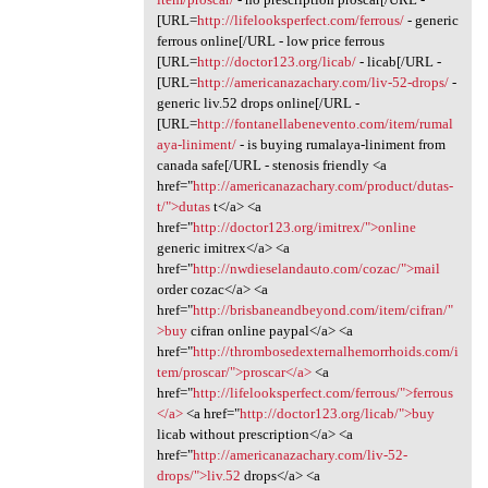
[URL=
http://lifelooksperfect.com/ferrous/
- generic
ferrous online[/URL - low price ferrous
[URL=
http://doctor123.org/licab/
- licab[/URL -
[URL=
http://americanazachary.com/liv-52-drops/
-
generic liv.52 drops online[/URL -
[URL=
http://fontanellabenevento.com/item/rumal
aya-liniment/
- is buying rumalaya-liniment from
canada safe[/URL - stenosis friendly <a
href="
http://americanazachary.com/product/dutas-
t/">dutas
t</a> <a
href="
http://doctor123.org/imitrex/">online
generic imitrex</a> <a
href="
http://nwdieselandauto.com/cozac/">mail
order cozac</a> <a
href="
http://brisbaneandbeyond.com/item/cifran/"
>buy
cifran online paypal</a> <a
href="
http://thrombosedexternalhemorrhoids.com/i
tem/proscar/">proscar</a>
<a
href="
http://lifelooksperfect.com/ferrous/">ferrous
</a>
<a href="
http://doctor123.org/licab/">buy
licab without prescription</a> <a
href="
http://americanazachary.com/liv-52-
drops/">liv.52
drops</a> <a