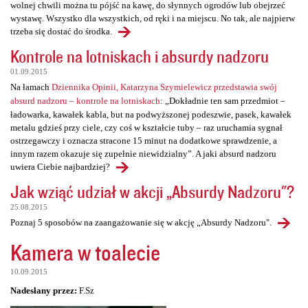
wolnej chwili można tu pójść na kawę, do słynnych ogrodów lub obejrzeć
wystawę. Wszystko dla wszystkich, od ręki i na miejscu. No tak, ale najpierw
trzeba się dostać do środka.
Kontrole na lotniskach i absurdy nadzoru
01.09.2015
Na łamach
Dziennika Opinii, Katarzyna Szymielewicz przedstawia swój
absurd nadzoru – kontrole na lotniskach
: „Dokładnie ten sam przedmiot –
ładowarka, kawałek kabla, but na podwyższonej podeszwie, pasek, kawałek
metalu gdzieś przy ciele, czy coś w kształcie tuby – raz uruchamia sygnał
ostrzegawczy i oznacza stracone 15 minut na dodatkowe sprawdzenie, a
innym razem okazuje się zupełnie niewidzialny”. A jaki absurd nadzoru
uwiera Ciebie najbardziej?
Jak wziąć udział w akcji „Absurdy Nadzoru"?
25.08.2015
Poznaj 5 sposobów na zaangażowanie się w akcję „Absurdy Nadzoru".
Kamera w toalecie
10.09.2015
Nadesłany przez:
F.Sz