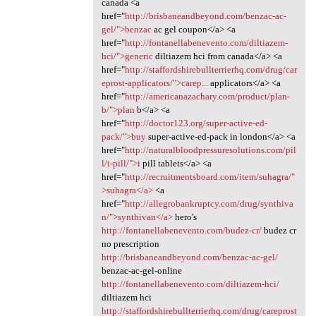
canada <a
href="
http://brisbaneandbeyond.com/benzac-ac-
gel/">benzac
ac gel coupon</a> <a
href="
http://fontanellabenevento.com/diltiazem-
hci/">generic
diltiazem hci from canada</a> <a
href="
http://staffordshirebullterrierhq.com/drug/car
eprost-applicators/">carep...
applicators</a> <a
href="
http://americanazachary.com/product/plan-
b/">plan
b</a> <a
href="
http://doctor123.org/super-active-ed-
pack/">buy
super-active-ed-pack in london</a> <a
href="
http://naturalbloodpressuresolutions.com/pil
l/i-pill/">i
pill tablets</a> <a
href="
http://recruitmentsboard.com/item/suhagra/"
>suhagra</a>
<a
href="
http://allegrobankruptcy.com/drug/synthiva
n/">synthivan</a>
hero's
http://fontanellabenevento.com/budez-cr/
budez cr
no prescription
http://brisbaneandbeyond.com/benzac-ac-gel/
benzac-ac-gel-online
http://fontanellabenevento.com/diltiazem-hci/
diltiazem hci
http://staffordshirebullterrierhq.com/drug/careprost