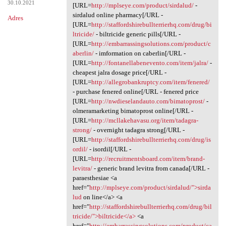
30.10.2021
[URL=
http://mplseye.com/product/sirdalud/
-
sirdalud online pharmacy[/URL -
Adres
[URL=
http://staffordshirebullterrierhq.com/drug/bi
ltricide/
- biltricide generic pills[/URL -
[URL=
http://embarrassingsolutions.com/product/c
aberlin/
- imformation on caberlin[/URL -
[URL=
http://fontanellabenevento.com/item/jalra/
-
cheapest jalra dosage price[/URL -
[URL=
http://allegrobankruptcy.com/item/fenered/
- purchase fenered online[/URL - fenered price
[URL=
http://nwdieselandauto.com/bimatoprost/
-
olmeramarketing bimatoprost online[/URL -
[URL=
http://mcllakehavasu.org/item/tadagra-
strong/
- overnight tadagra strong[/URL -
[URL=
http://staffordshirebullterrierhq.com/drug/is
ordil/
- isordil[/URL -
[URL=
http://recruitmentsboard.com/item/brand-
levitra/
- generic brand levitra from canada[/URL -
paraesthesiae <a
href="
http://mplseye.com/product/sirdalud/">sirda
lud
on line</a> <a
href="
http://staffordshirebullterrierhq.com/drug/bil
tricide/">biltricide</a>
<a
href="
http://embarrassingsolutions.com/product/ca