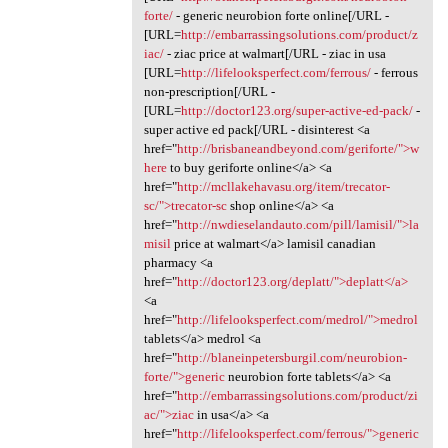
forte/
- generic neurobion forte online[/URL -
[URL=
http://embarrassingsolutions.com/product/z
iac/
- ziac price at walmart[/URL - ziac in usa
[URL=
http://lifelooksperfect.com/ferrous/
- ferrous
non-prescription[/URL -
[URL=
http://doctor123.org/super-active-ed-pack/
-
super active ed pack[/URL - disinterest <a
href="
http://brisbaneandbeyond.com/geriforte/">w
here
to buy geriforte online</a> <a
href="
http://mcllakehavasu.org/item/trecator-
sc/">trecator-sc
shop online</a> <a
href="
http://nwdieselandauto.com/pill/lamisil/">la
misil
price at walmart</a> lamisil canadian
pharmacy <a
href="
http://doctor123.org/deplatt/">deplatt</a>
<a
href="
http://lifelooksperfect.com/medrol/">medrol
tablets</a> medrol <a
href="
http://blaneinpetersburgil.com/neurobion-
forte/">generic
neurobion forte tablets</a> <a
href="
http://embarrassingsolutions.com/product/zi
ac/">ziac
in usa</a> <a
href="
http://lifelooksperfect.com/ferrous/">generic