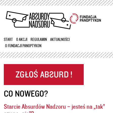
Przejdź
do
treści
START
O AKCJI
REGULAMIN
AKTUALNOŚCI
O FUNDACJI PANOPTYKON
CO NOWEGO?
Starcie Absurdów Nadzoru – jesteś na „tak”