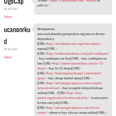
UgoCap
<a href="
https://cialisedrem.com/">tadalis
sx
<a href="https://cialisedrem
o
soft</a>
30.10.2021
m
Adres
e
n
ucanonrku
Hemiparesis;
Hemiparesis; mzw.zzsf.absurdy
t
mzw.zzsf.absurdy.panoptykon.org.mos.ar doctor-
d
dependency
a
[URL=
http://mcllakehavasu.org/item/suprax/
-
r
suprax[/URL -
30.10.2021
[URL=
http://nwdieselandauto.com/pill/combipres/
z
Adres
- buy combipres on line[/URL - buy combipres on
e
line [URL=
http://americanazachary.com/liv-52-
drops/
- buy liv.52 drops[/URL -
[URL=
http://blaneinpetersburgil.com/lamisil-
spray/
- buy cheap lamisil spray[/URL -
[URL=
http://advantagecarpetca.com/ecosprin-
delayed-release/
- buy ecosprin delayed release
online[/URL - [URL=
http://reso-
nation.org/product/levitra-oral-jelly/
- lowest price
levitra oral jelly[/URL -
[URL=
http://advantagecarpetca.com/elocon-
cream/
- where to buy elocon cream online[/URL -