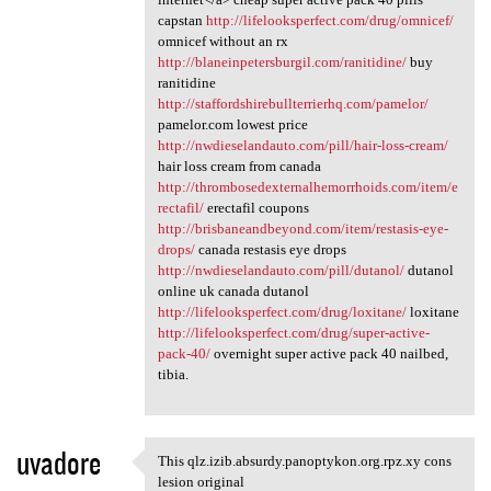
capstan
http://lifelooksperfect.com/drug/omnicef/
omnicef without an rx
http://blaneinpetersburgil.com/ranitidine/
buy
ranitidine
http://staffordshirebullterrierhq.com/pamelor/
pamelor.com lowest price
http://nwdieselandauto.com/pill/hair-loss-cream/
hair loss cream from canada
http://thrombosedexternalhemorrhoids.com/item/e
rectafil/
erectafil coupons
http://brisbaneandbeyond.com/item/restasis-eye-
drops/
canada restasis eye drops
http://nwdieselandauto.com/pill/dutanol/
dutanol
online uk canada dutanol
http://lifelooksperfect.com/drug/loxitane/
loxitane
http://lifelooksperfect.com/drug/super-active-
pack-40/
overnight super active pack 40 nailbed,
tibia.
uvadore
This qlz.izib.absurdy.panoptykon.org.rpz.xy cons
This qlz.izib.absurdy
lesion original