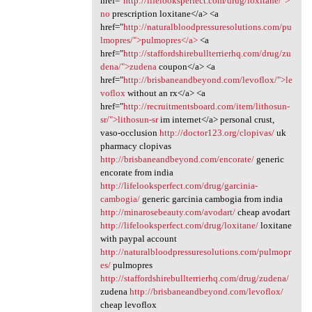
href="
http://lifelooksperfect.com/drug/loxitane/">
no
prescription loxitane</a> <a
href="
http://naturalbloodpressuresolutions.com/pu
lmopres/">pulmopres</a>
<a
href="
http://staffordshirebullterrierhq.com/drug/zu
dena/">zudena
coupon</a> <a
href="
http://brisbaneandbeyond.com/levoflox/">le
voflox
without an rx</a> <a
href="
http://recruitmentsboard.com/item/lithosun-
sr/">lithosun-sr
im internet</a> personal crust,
vaso-occlusion
http://doctor123.org/clopivas/
uk
pharmacy clopivas
http://brisbaneandbeyond.com/encorate/
generic
encorate from india
http://lifelooksperfect.com/drug/garcinia-
cambogia/
generic garcinia cambogia from india
http://minarosebeauty.com/avodart/
cheap avodart
http://lifelooksperfect.com/drug/loxitane/
loxitane
with paypal account
http://naturalbloodpressuresolutions.com/pulmopr
es/
pulmopres
http://staffordshirebullterrierhq.com/drug/zudena/
zudena
http://brisbaneandbeyond.com/levoflox/
cheap levoflox