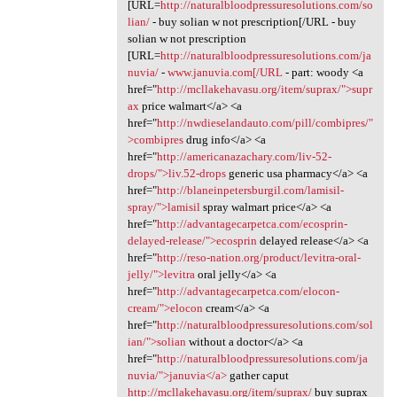
[URL=
http://naturalbloodpressuresolutions.com/so
lian/
- buy solian w not prescription[/URL - buy
solian w not prescription
[URL=
http://naturalbloodpressuresolutions.com/ja
nuvia/
-
www.januvia.com[/URL
- part: woody <a
href="
http://mcllakehavasu.org/item/suprax/">supr
ax
price walmart</a> <a
href="
http://nwdieselandauto.com/pill/combipres/"
>combipres
drug info</a> <a
href="
http://americanazachary.com/liv-52-
drops/">liv.52-drops
generic usa pharmacy</a> <a
href="
http://blaneinpetersburgil.com/lamisil-
spray/">lamisil
spray walmart price</a> <a
href="
http://advantagecarpetca.com/ecosprin-
delayed-release/">ecosprin
delayed release</a> <a
href="
http://reso-nation.org/product/levitra-oral-
jelly/">levitra
oral jelly</a> <a
href="
http://advantagecarpetca.com/elocon-
cream/">elocon
cream</a> <a
href="
http://naturalbloodpressuresolutions.com/sol
ian/">solian
without a doctor</a> <a
href="
http://naturalbloodpressuresolutions.com/ja
nuvia/">januvia</a>
gather caput
http://mcllakehavasu.org/item/suprax/
buy suprax