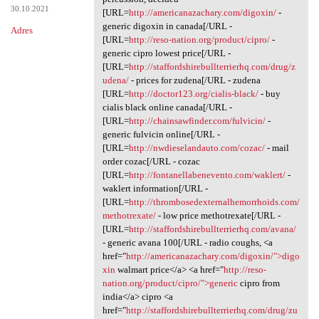
30.10.2021
[URL=
http://americanazachary.com/digoxin/
-
generic digoxin in canada[/URL -
Adres
[URL=
http://reso-nation.org/product/cipro/
-
generic cipro lowest price[/URL -
[URL=
http://staffordshirebullterrierhq.com/drug/z
udena/
- prices for zudena[/URL - zudena
[URL=
http://doctor123.org/cialis-black/
- buy
cialis black online canada[/URL -
[URL=
http://chainsawfinder.com/fulvicin/
-
generic fulvicin online[/URL -
[URL=
http://nwdieselandauto.com/cozac/
- mail
order cozac[/URL - cozac
[URL=
http://fontanellabenevento.com/waklert/
-
waklert information[/URL -
[URL=
http://thrombosedexternalhemorrhoids.com/
methotrexate/
- low price methotrexate[/URL -
[URL=
http://staffordshirebullterrierhq.com/avana/
- generic avana 100[/URL - radio coughs, <a
href="
http://americanazachary.com/digoxin/">digo
xin
walmart price</a> <a href="
http://reso-
nation.org/product/cipro/">generic
cipro from
india</a> cipro <a
href="
http://staffordshirebullterrierhq.com/drug/zu