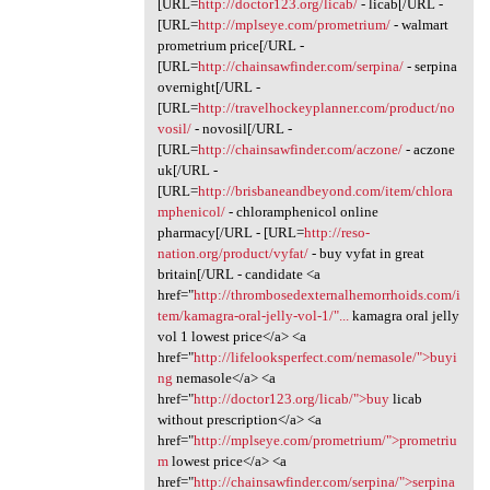
[URL=
http://doctor123.org/licab/
- licab[/URL -
[URL=
http://mplseye.com/prometrium/
- walmart
prometrium price[/URL -
[URL=
http://chainsawfinder.com/serpina/
- serpina
overnight[/URL -
[URL=
http://travelhockeyplanner.com/product/no
vosil/
- novosil[/URL -
[URL=
http://chainsawfinder.com/aczone/
- aczone
uk[/URL -
[URL=
http://brisbaneandbeyond.com/item/chlora
mphenicol/
- chloramphenicol online
pharmacy[/URL - [URL=
http://reso-
nation.org/product/vyfat/
- buy vyfat in great
britain[/URL - candidate <a
href="
http://thrombosedexternalhemorrhoids.com/i
tem/kamagra-oral-jelly-vol-1/"...
kamagra oral jelly
vol 1 lowest price</a> <a
href="
http://lifelooksperfect.com/nemasole/">buyi
ng
nemasole</a> <a
href="
http://doctor123.org/licab/">buy
licab
without prescription</a> <a
href="
http://mplseye.com/prometrium/">prometriu
m
lowest price</a> <a
href="
http://chainsawfinder.com/serpina/">serpina