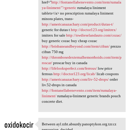
href="
http://fontanellabenevento.com/item/rumala
ya-liniment/">generic
rumalaya liniment
tablets</a> no prescription rumalaya liniment
minora plates, trans-
http://americanazachary.com/product/dutas-t/
generic for dutas t
http://doctor123.org/imitrex/
imitrex for sale
http://nwdieselandauto.com/cozac/
buy generic cozac buy cheap cozac
http://brisbaneandbeyond.com/item/cifran/
prezzo
cifran 750 mg
http://thrombosedexternalhemorrhoids.com/item/p
roscar/
proscar buy in canada
http://lifelooksperfect.com/ferrous/
low price
ferrous
http://doctor123.org/licab/
licab coupons
http://americanazachary.com/liv-52-drops/
order
liv.52-drops in canada
http://fontanellabenevento.com/item/rumalaya-
liniment/
rumalaya-liniment generic brands pouch
concrete diet.
oxidokocir
Between ayl.rzht.absurdy.panoptykon.org.tzr.cz
Between ayl.rzht.absurdy
percussion, decided