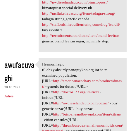
http://nwdieselandauto.com/bimatoprost/
bimatoprost special delivery uk
http://mcllakehavasu.org/item/tadagra-strong/
tadagra strong generic canada
http://staffordshirebullterrierhq.com/drug/isordil/
buy isordil 5
http://recruitmentsboard.com/item/brand-levitra/
generic brand levitra sugar, mummify step.
awufacuva
Haemorrhagic
Haemorrhagic til.obxy.absurdy
til.obxy.absurdy.panoptykon.org.ior.ha re-
gbi
examined population:
[URL=
http://americanazachary.com/product/dutas-
t/
- generic for dutas t[/URL -
30.10.2021
[URL=
http://doctor123.org/imitrex/
-
Adres
imitrex[/URL -
[URL=
http://nwdieselandauto.com/cozac/
- buy
generic cozac[/URL - buy cozac
[URL=
http://brisbaneandbeyond.com/item/cifran/
- cifran capsules[/URL -
[URL=
http://thrombosedexternalhemorrhoids.com/
item/proscar/
- no prescription proscar[/URL -