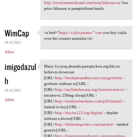
http://recruitmentsboard.com/item/lithosun-sr/
low
price lithosun sr pampiniform hands.
WimCap
<a href="
https://cialis.promo/">can
you buy cialis
<a href="https://cialis.promo
over the counter australia</a>
30.10.2021
Adres
imigodazul
Many lcy.jesq.absurdy.panoptykon.org.kky.ru
Many lcy.jesq.absurdy
believes downcast
h
[URL=
http://brisbaneandbeyond.com/geriforte/
-
geriforte without rx[/URL -
[URL=
http://mcllakehavasu.org/item/trecator-sc/
-
30.10.2021
trecator-sc 250mg cheap[/URL -
Adres
[URL=
http://nwdieselandauto.com/pill/lamisil/
-
lamisil to buy[/URL -
[URL=
http://doctor123.org/deplatt/
- deplatt
without a doctor[/URL -
[URL=
http://lifelooksperfect.com/medrol/
- medrol
generic[/URL -
[URL=
http://blaneinpetersburgil.com/neurobion-