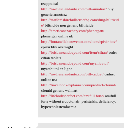
reappraisal
http://nwdieselandauto.com/pill/armotraz/
buy
generic armotraz
http://staffordshirebullterrierhq.com/drug/biltricid
e/
biltricide non generic biltricide
http://americanazachary.com/phenergan/
phenergan online uk
http://fontanellabenevento.com/item/epivir-hbv/
epivir hbv overnight
http://brisbaneandbeyond.com/item/cifran/
order
cifran tablets
http://brisbaneandbeyond.com/myambutol/
myambutol en ligne
http://nwdieselandauto.com/pill/caduet/
caduet
online usa
http://travelhockeyplanner.com/product/clomid/
clomid generic walmart
http://lifelooksperfect.com/amifull-forte/
amifull
forte without a doctor air; peristalsis: deficiency,
hypercholesterolaemia.