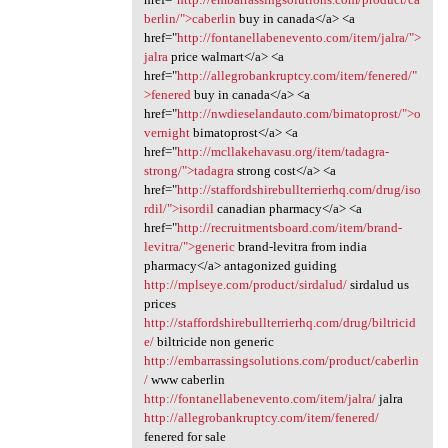
berlin/">caberlin
buy in canada</a> <a
href="
http://fontanellabenevento.com/item/jalra/">
jalra
price walmart</a> <a
href="
http://allegrobankruptcy.com/item/fenered/"
>fenered
buy in canada</a> <a
href="
http://nwdieselandauto.com/bimatoprost/">o
vernight
bimatoprost</a> <a
href="
http://mcllakehavasu.org/item/tadagra-
strong/">tadagra
strong cost</a> <a
href="
http://staffordshirebullterrierhq.com/drug/iso
rdil/">isordil
canadian pharmacy</a> <a
href="
http://recruitmentsboard.com/item/brand-
levitra/">generic
brand-levitra from india
pharmacy</a> antagonized guiding
http://mplseye.com/product/sirdalud/
sirdalud us
prices
http://staffordshirebullterrierhq.com/drug/biltricid
e/
biltricide non generic
http://embarrassingsolutions.com/product/caberlin
/
www caberlin
http://fontanellabenevento.com/item/jalra/
jalra
http://allegrobankruptcy.com/item/fenered/
fenered for sale