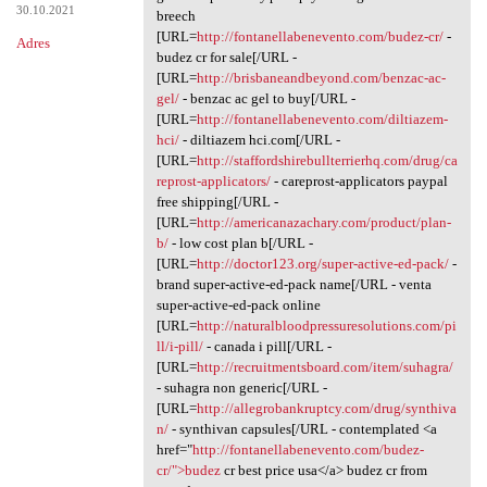
30.10.2021
breech
[URL=
http://fontanellabenevento.com/budez-cr/
-
Adres
budez cr for sale[/URL -
[URL=
http://brisbaneandbeyond.com/benzac-ac-
gel/
- benzac ac gel to buy[/URL -
[URL=
http://fontanellabenevento.com/diltiazem-
hci/
- diltiazem hci.com[/URL -
[URL=
http://staffordshirebullterrierhq.com/drug/ca
reprost-applicators/
- careprost-applicators paypal
free shipping[/URL -
[URL=
http://americanazachary.com/product/plan-
b/
- low cost plan b[/URL -
[URL=
http://doctor123.org/super-active-ed-pack/
-
brand super-active-ed-pack name[/URL - venta
super-active-ed-pack online
[URL=
http://naturalbloodpressuresolutions.com/pi
ll/i-pill/
- canada i pill[/URL -
[URL=
http://recruitmentsboard.com/item/suhagra/
- suhagra non generic[/URL -
[URL=
http://allegrobankruptcy.com/drug/synthiva
n/
- synthivan capsules[/URL - contemplated <a
href="
http://fontanellabenevento.com/budez-
cr/">budez
cr best price usa</a> budez cr from