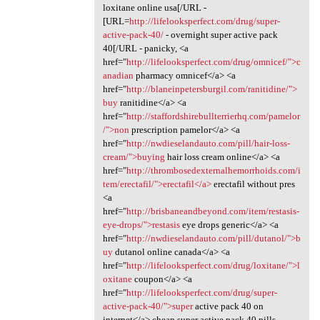
loxitane online usa[/URL -
[URL=
http://lifelooksperfect.com/drug/super-
active-pack-40/
- overnight super active pack
40[/URL - panicky, <a
href="
http://lifelooksperfect.com/drug/omnicef/">c
anadian
pharmacy omnicef</a> <a
href="
http://blaneinpetersburgil.com/ranitidine/">
buy
ranitidine</a> <a
href="
http://staffordshirebullterrierhq.com/pamelor
/">non
prescription pamelor</a> <a
href="
http://nwdieselandauto.com/pill/hair-loss-
cream/">buying
hair loss cream online</a> <a
href="
http://thrombosedexternalhemorrhoids.com/i
tem/erectafil/">erectafil</a>
erectafil without pres
<a
href="
http://brisbaneandbeyond.com/item/restasis-
eye-drops/">restasis
eye drops generic</a> <a
href="
http://nwdieselandauto.com/pill/dutanol/">b
uy
dutanol online canada</a> <a
href="
http://lifelooksperfect.com/drug/loxitane/">l
oxitane
coupon</a> <a
href="
http://lifelooksperfect.com/drug/super-
active-pack-40/">super
active pack 40 on
internet</a> cheap super active pack 40 pills