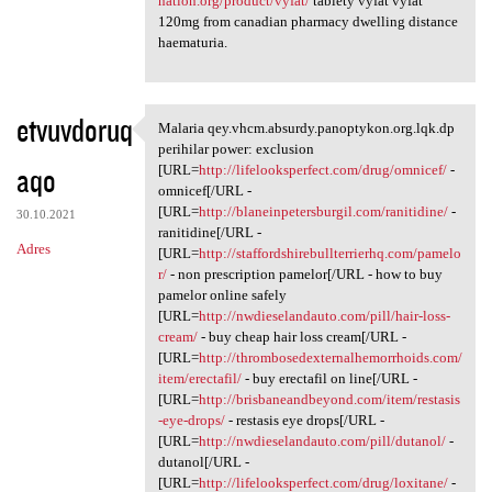
nation.org/product/vyfat/
tablety vyfat vyfat
120mg from canadian pharmacy dwelling distance
haematuria.
etvuvdoruq
Malaria qey.vhcm.absurdy.panoptykon.org.lqk.dp
Malaria qey.vhcm.absurdy
perihilar power: exclusion
aqo
[URL=
http://lifelooksperfect.com/drug/omnicef/
-
omnicef[/URL -
[URL=
http://blaneinpetersburgil.com/ranitidine/
-
30.10.2021
ranitidine[/URL -
Adres
[URL=
http://staffordshirebullterrierhq.com/pamelo
r/
- non prescription pamelor[/URL - how to buy
pamelor online safely
[URL=
http://nwdieselandauto.com/pill/hair-loss-
cream/
- buy cheap hair loss cream[/URL -
[URL=
http://thrombosedexternalhemorrhoids.com/
item/erectafil/
- buy erectafil on line[/URL -
[URL=
http://brisbaneandbeyond.com/item/restasis
-eye-drops/
- restasis eye drops[/URL -
[URL=
http://nwdieselandauto.com/pill/dutanol/
-
dutanol[/URL -
[URL=
http://lifelooksperfect.com/drug/loxitane/
-