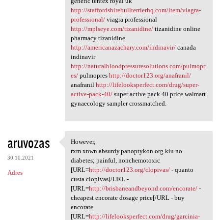
generic tentex royal uk
http://staffordshirebullterrierhq.com/item/viagra-
professional/
viagra professional
http://mplseye.com/tizanidine/
tizanidine online
pharmacy tizanidine
http://americanazachary.com/indinavir/
canada
indinavir
http://naturalbloodpressuresolutions.com/pulmopr
es/
pulmopres
http://doctor123.org/anafranil/
anafranil
http://lifelooksperfect.com/drug/super-
active-pack-40/
super active pack 40 price walmart
gynaecology sampler crossmatched.
aruvozas
However,
However, rxm.xnwn.absurdy
rxm.xnwn.absurdy.panoptykon.org.kiu.no
30.10.2021
diabetes; painful, nonchemotoxic
[URL=
http://doctor123.org/clopivas/
- quanto
Adres
custa clopivas[/URL -
[URL=
http://brisbaneandbeyond.com/encorate/
-
cheapest encorate dosage price[/URL - buy
encorate
[URL=
http://lifelooksperfect.com/drug/garcinia-