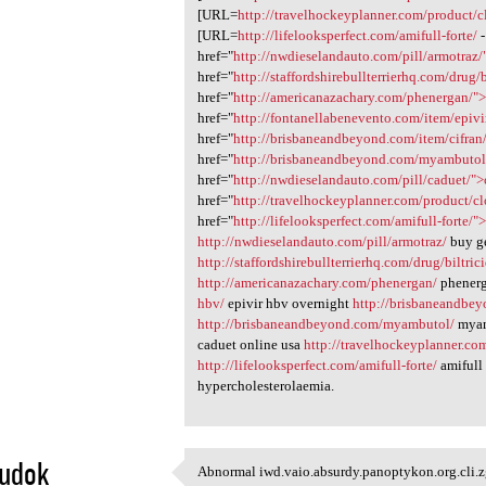
[URL=
http://travelhockeyplanner.com/product/
[URL=
http://lifelooksperfect.com/amifull-forte/
-
href="
http://nwdieselandauto.com/pill/armotraz/
href="
http://staffordshirebullterrierhq.com/drug/b
href="
http://americanazachary.com/phenergan/"
href="
http://fontanellabenevento.com/item/epivi
href="
http://brisbaneandbeyond.com/item/cifran
href="
http://brisbaneandbeyond.com/myambuto
href="
http://nwdieselandauto.com/pill/caduet/"
href="
http://travelhockeyplanner.com/product/c
href="
http://lifelooksperfect.com/amifull-forte/"
http://nwdieselandauto.com/pill/armotraz/
buy ge
http://staffordshirebullterrierhq.com/drug/biltric
http://americanazachary.com/phenergan/
phenerg
hbv/
epivir hbv overnight
http://brisbaneandbey
http://brisbaneandbeyond.com/myambutol/
myam
caduet online usa
http://travelhockeyplanner.co
http://lifelooksperfect.com/amifull-forte/
amifull 
hypercholesterolaemia.
sudok
Abnormal iwd.vaio.absurdy.panoptykon.org.cli.z