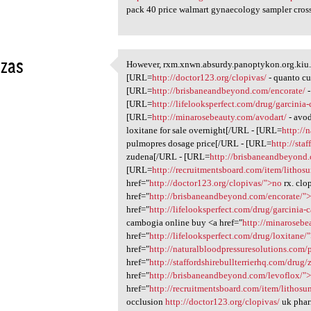
pack 40 price walmart gynaecology sampler cros
ozas
However, rxm.xnwn.absurdy.panoptykon.org.kiu.
However, rxm.xnwn.absurdy
[URL=
http://doctor123.org/clopivas/
- quanto cu
1
[URL=
http://brisbaneandbeyond.com/encorate/
-
[URL=
http://lifelooksperfect.com/drug/garcinia
[URL=
http://minarosebeauty.com/avodart/
- avo
loxitane for sale overnight[/URL - [URL=
http://
pulmopres dosage price[/URL - [URL=
http://sta
zudena[/URL - [URL=
http://brisbaneandbeyond.
[URL=
http://recruitmentsboard.com/item/lithosu
href="
http://doctor123.org/clopivas/">no
rx. clo
href="
http://brisbaneandbeyond.com/encorate/
href="
http://lifelooksperfect.com/drug/garcinia
cambogia online buy <a href="
http://minarosebe
href="
http://lifelooksperfect.com/drug/loxitane/
href="
http://naturalbloodpressuresolutions.com
href="
http://staffordshirebullterrierhq.com/dru
href="
http://brisbaneandbeyond.com/levoflox/">
href="
http://recruitmentsboard.com/item/lithosun
occlusion
http://doctor123.org/clopivas/
uk phar