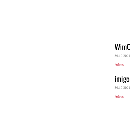
WimC
30.10.202
Adres
imigo
30.10.202
Adres