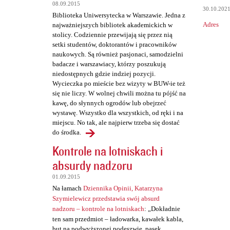
t
08.09.2015
30.10.202
a
Biblioteka Uniwersytecka w Warszawie. Jedna z
Adres
najważniejszych bibliotek akademickich w
r
stolicy. Codziennie przewijają się przez nią
z
setki studentów, doktorantów i pracowników
naukowych. Są również pasjonaci, samodzielni
e
badacze i warszawiacy, którzy poszukują
niedostępnych gdzie indziej pozycji.
Wycieczka po mieście bez wizyty w BUW-ie też
się nie liczy. W wolnej chwili można tu pójść na
kawę, do słynnych ogrodów lub obejrzeć
wystawę. Wszystko dla wszystkich, od ręki i na
miejscu. No tak, ale najpierw trzeba się dostać
do środka.
Kontrole na lotniskach i
absurdy nadzoru
01.09.2015
Na łamach
Dziennika Opinii, Katarzyna
Szymielewicz przedstawia swój absurd
nadzoru – kontrole na lotniskach
: „Dokładnie
ten sam przedmiot – ładowarka, kawałek kabla,
but na podwyższonej podeszwie, pasek,