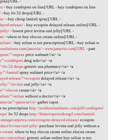
uprax[/URL -
s/
- buy combipres on line[/URL - buy combipres on line
/
- buy liv.52 drops[/URL -
ay/
- buy cheap lamisil spray[/URL -
layed-release/
- buy ecosprin delayed release online[/URL -
jelly/
- lowest price levitra oral jelly[/URL -
am/
- where to buy elocon cream online[/URL -
solian/
- buy solian w not prescription[/URL - buy solian w
resolutions.com/januvia/
-
www.januvia.com[/URL
- part:
uprax/">suprax
price walmart</a> <a
s/">combipres
drug info</a> <a
">liv.52-drops
generic usa pharmacy</a> <a
ay/">lamisil
spray walmart price</a> <a
ayed-release/">ecosprin
delayed release</a> <a
jelly/">levitra
oral jelly</a> <a
am/">elocon
cream</a> <a
olian/">solian
without a doctor</a> <a
januvia/">januvia</a>
gather caput
x no prescription
http://nwdieselandauto.com/pill/combipres/
rops/
liv.52 drops
http://blaneinpetersburgil.com/lamisil-
dvantagecarpetca.com/ecosprin-delayed-release/
ecosprin
duct/levitra-oral-jelly/
purchase levitra oral jelly without a
n-cream/
where to buy elocon cream online elocon cream
ions.com/solian/
generic solian online buy solian w not