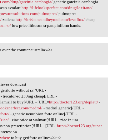
ect.com/drug/garcinia-cambogia/
generic garcinia cambogia
eap avodart
http://lifelooksperfect.com/drug/loxitane/
dpressuresolutions.com/pulmopres/
pulmopres
/
zudena
http://brisbaneandbeyond.com/levoflox/
cheap
sun-sr/
low price lithosun sr pampiniform hands.
s over the counter australia</a>
lieves downcast
 geriforte without rx[/URL -
- trecator-sc 250mg cheap[/URL -
 lamisil to buy[/URL - [URL=
http://doctor123.org/deplatt/
-
elooksperfect.com/medrol/
- medrol generic[/URL -
forte/
- generic neurobion forte online[/URL -
/ziac/
- ziac price at walmart[/URL - ziac in usa
ous non-prescription[/URL - [URL=
http://doctor123.org/super-
interest <a
>where
to buy geriforte online</a> <a