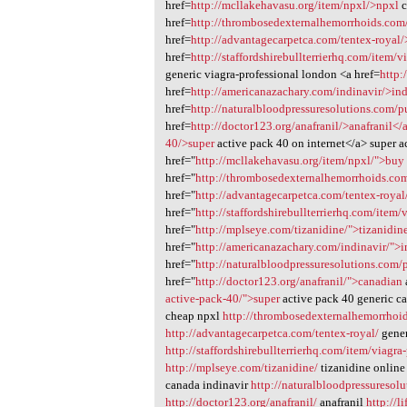
Abnormal iwd.vaio.absurdy
href=
http://mcllakehavasu.org/item/npxl/>npxl
c
1
href=
http://thrombosedexternalhemorrhoids.co
href=
http://advantagecarpetca.com/tentex-royal/
href=
http://staffordshirebullterrierhq.com/item/v
generic viagra-professional london <a href=
http:
href=
http://americanazachary.com/indinavir/>in
href=
http://naturalbloodpressuresolutions.com/
href=
http://doctor123.org/anafranil/>anafranil</
40/>super
active pack 40 on internet</a> super a
href="
http://mcllakehavasu.org/item/npxl/">buy
href="
http://thrombosedexternalhemorrhoids.co
href="
http://advantagecarpetca.com/tentex-roya
href="
http://staffordshirebullterrierhq.com/item/
href="
http://mplseye.com/tizanidine/">tizanidin
href="
http://americanazachary.com/indinavir/">i
href="
http://naturalbloodpressuresolutions.com
href="
http://doctor123.org/anafranil/">canadian
active-pack-40/">super
active pack 40 generic c
cheap npxl
http://thrombosedexternalhemorrhoi
http://advantagecarpetca.com/tentex-royal/
gener
http://staffordshirebullterrierhq.com/item/viagra
http://mplseye.com/tizanidine/
tizanidine onlin
canada indinavir
http://naturalbloodpressuresol
http://doctor123.org/anafranil/
anafranil
http://l