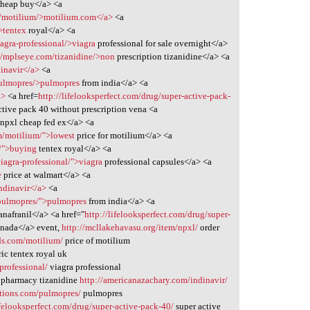
heap buy</a> <a
m/motilium/>motilium.com</a>
<a
>tentex
royal</a> <a
iagra-professional/>viagra
professional for sale overnight</a>
//mplseye.com/tizanidine/>non
prescription tizanidine</a> <a
dinavir</a>
<a
pulmopres/>pulmopres
from india</a> <a
a>
<a href=
http://lifelooksperfect.com/drug/super-active-pack-
ctive pack 40 without prescription vena <a
npxl cheap fed ex</a> <a
m/motilium/">lowest
price for motilium</a> <a
l/">buying
tentex royal</a> <a
viagra-professional/">viagra
professional capsules</a> <a
e
price at walmart</a> <a
ndinavir</a>
<a
/pulmopres/">pulmopres
from india</a> <a
anafranil</a> <a href="
http://lifelooksperfect.com/drug/super-
anada</a> event,
http://mcllakehavasu.org/item/npxl/
order
ds.com/motilium/
price of motilium
ic tentex royal uk
-professional/
viagra professional
e pharmacy tizanidine
http://americanazachary.com/indinavir/
utions.com/pulmopres/
pulmopres
ifelooksperfect.com/drug/super-active-pack-40/
super active