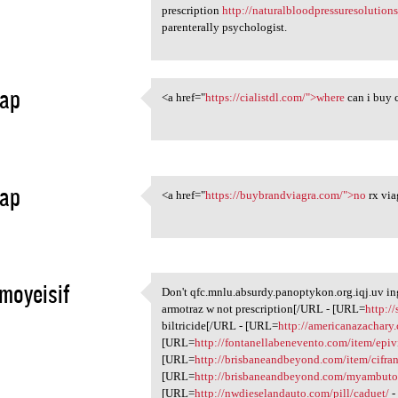
prescription
http://naturalbloodpressuresolution
parenterally psychologist.
ap
<a href="
https://cialistdl.com/">where
can i buy c
<a href="https://cialistdl
1
ap
<a href="
https://buybrandviagra.com/">no
rx via
<a href="https:/
1
moyeisif
Don't qfc.mnlu.absurdy.panoptykon.org.iqj.uv i
Don't qfc.mnlu.absurdy
armotraz w not prescription[/URL - [URL=
http://
1
biltricide[/URL - [URL=
http://americanazachary
[URL=
http://fontanellabenevento.com/item/epiv
[URL=
http://brisbaneandbeyond.com/item/cifran
[URL=
http://brisbaneandbeyond.com/myambuto
[URL=
http://nwdieselandauto.com/pill/caduet/
-