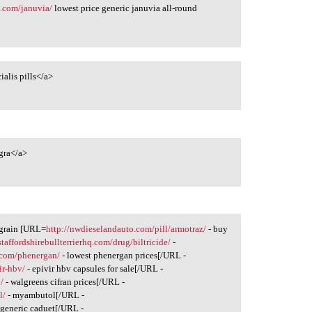
s.com/januvia/
lowest price generic januvia all-round
ialis pills</a>
gra</a>
ngrain [URL=
http://nwdieselandauto.com/pill/armotraz/
- buy
staffordshirebullterrierhq.com/drug/biltricide/
-
.com/phenergan/
- lowest phenergan prices[/URL -
ir-hbv/
- epivir hbv capsules for sale[/URL -
/
- walgreens cifran prices[/URL -
l/
- myambutol[/URL -
 generic caduet[/URL -