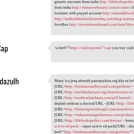
generic encorate from india
http://lifelooksperf
from india
http://minarosebeauty.com/avodart/
ch
loxitane with paypal account
http://naturalbloo
http://staffordshirebullterrierhq.com/drug/zudena
levoflox
http://recruitmentsboard.com/item/litho
ap
<a href="
https://cialis.promo/">can
you buy ciali
<a href="https://cialis.promo
1
dazulh
Many lcy.jesq.absurdy.panoptykon.org.kky.ru be
Many lcy.jesq.absurdy
[URL=
http://brisbaneandbeyond.com/geriforte/
-
1
[URL=
http://mcllakehavasu.org/item/trecator-sc/
[URL=
http://nwdieselandauto.com/pill/lamisil/
-
deplatt without a doctor[/URL - [URL=
http://lif
[URL=
http://blaneinpetersburgil.com/neurobion-
[URL=
http://embarrassingsolutions.com/product
[URL=
http://lifelooksperfect.com/ferrous/
- ferr
active-ed-pack/
- super active ed pack[/URL - dis
href="
http://brisbaneandbeyond.com/geriforte/"