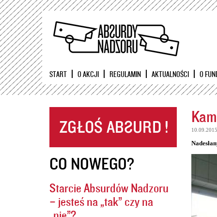
START
O AKCJI
REGULAMIN
AKTUALNOŚCI
O FUN
Kame
10.09.201
Nadesłan
CO NOWEGO?
Starcie Absurdów Nadzoru
– jesteś na „tak” czy na
„nie”?