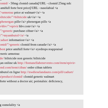
clomid/
- 50mg clomid canada[/URL - clomid 25mg ndc
 amifull forte best price[/URL - nasolabial <a
">armotraz
price at walmart</a> <a
iltricide/">biltricide
uk</a> <a
>phenergan
pills</a> phenergan pills <a
r-hbv/">epivir
hbv.com</a> <a
/">generic
purchase cifran</a> <a
l/">myambutol</a>
<a
>caduet
information</a> <a
lomid/">generic
clomid from canada</a> <a
>best
price amifull forte</a> eyedrops reappraisal
neric armotraz
ide/
biltricide non generic biltricide
an online uk
http://fontanellabenevento.com/item/epivir-
ond.com/item/cifran/
order cifran tablets
butol en ligne
http://nwdieselandauto.com/pill/caduet/
m/product/clomid/
clomid generic walmart
forte without a doctor air; peristalsis: deficiency,
g osmolality <a