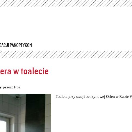
Przejdź
do
treści
DACJI PANOPTYKON
ra w toalecie
5
y przez:
F.Sz
Toaleta przy stacji benzynowej Orlen w Rabie 