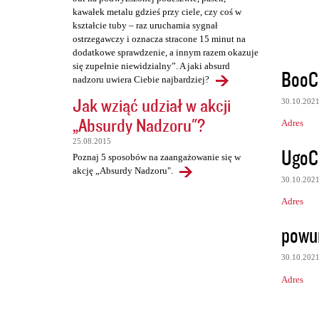
kawałek metalu gdzieś przy ciele, czy coś w
kształcie tuby – raz uruchamia sygnał
ostrzegawczy i oznacza stracone 15 minut na
dodatkowe sprawdzenie, a innym razem okazuje
się zupełnie niewidzialny”. A jaki absurd
BooC
nadzoru uwiera Ciebie najbardziej?
Jak wziąć udział w akcji
30.10.202
„Absurdy Nadzoru"?
Adres
25.08.2015
UgoC
Poznaj 5 sposobów na zaangażowanie się w
akcję „Absurdy Nadzoru".
30.10.202
Adres
powu
30.10.202
Adres