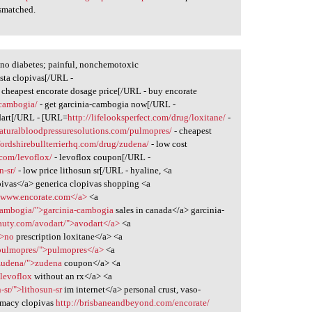
smatched.
no diabetes; painful, nonchemotoxic
sta clopivas[/URL -
 cheapest encorate dosage price[/URL - buy encorate
-cambogia/
- get garcinia-cambogia now[/URL -
dart[/URL - [URL=
http://lifelooksperfect.com/drug/loxitane/
-
naturalbloodpressuresolutions.com/pulmopres/
- cheapest
ffordshirebullterrierhq.com/drug/zudena/
- low cost
com/levoflox/
- levoflox coupon[/URL -
n-sr/
- low price lithosun sr[/URL - hyaline, <a
pivas</a> generica clopivas shopping <a
">www.encorate.com</a>
<a
-cambogia/">garcinia-cambogia
sales in canada</a> garcinia-
auty.com/avodart/">avodart</a>
<a
">no
prescription loxitane</a> <a
/pulmopres/">pulmopres</a>
<a
g/zudena/">zudena
coupon</a> <a
levoflox
without an rx</a> <a
-sr/">lithosun-sr
im internet</a> personal crust, vaso-
macy clopivas
http://brisbaneandbeyond.com/encorate/