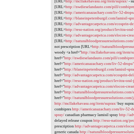
[URL=
http://mcllakehavasu.org/item/suprax/
- s
1
[URL=
http://nwdieselandauto.com/pill/combipre
[URL=
http://americanazachary.com/liv-52-drops
[URL=
http://blaneinpetersburgil.com/lamisil-spr
[URL=
http://advantagecarpetca.com/ecosprin-de
[URL=
http://reso-nation.org/product/levitra-oral-
[URL=
http://advantagecarpetca.com/elocon-cre
[URL=
http://naturalbloodpressuresolutions.com/
not prescription [URL=
http://naturalbloodpressu
woody <a href="
http://mcllakehavasu.org/item/s
href="
http://nwdieselandauto.com/pill/combipre
href="
http://americanazachary.com/liv-52-drops/
href="
http://blaneinpetersburgil.com/lamisil-spr
href="
http://advantagecarpetca.com/ecosprin-del
href="
http://reso-nation.org/product/levitra-oral-
href="
http://advantagecarpetca.com/elocon-cre
href="
http://naturalbloodpressuresolutions.com/s
href="
http://naturalbloodpressuresolutions.com/
http://mcllakehavasu.org/item/suprax/
buy supra
combipres
http://americanazachary.com/liv-52-d
spray/
canadian pharmacy lamisil spray
http://a
delayed release coupon
http://reso-nation.org/pro
prescription
http://advantagecarpetca.com/eloco
generic canada
http://naturalbloodpressuresolut