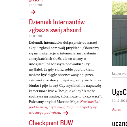
03.10.2015
Dziennik Internautów
zgłasza swój absurd
08.09.2015
Dziennik Internautów dołączył się do naszej
akcji i zgłosił nam swój przykład: „Oburzamy
się na inwigilację w internecie, na działania
amerykańskich służb, ale co wiemy o
inwigilacji na własnym podwórku? Czy
myślałeś, że gdy stoisz sobie pod blokiem,
kamery-b
możesz być ciągle obserwowany np. przez
człowieka ze straży miejskiej, który siedzi przy
biurku i pije kawę? Czy myślałeś, ile naprawdę
K
UgoC
kamer może być w Twojej okolicy? A może
o
spojrzysz na mapkę, która może to ukazywać?”.
30.10.202
Polecamy artykuł Marcina Maja:
Ktoś nasikał
m
pod kamerą, czyli inwigilacja z perspektywy
Adres
e
własnego podwórka
.
n
ucan
Checkpoint BUW