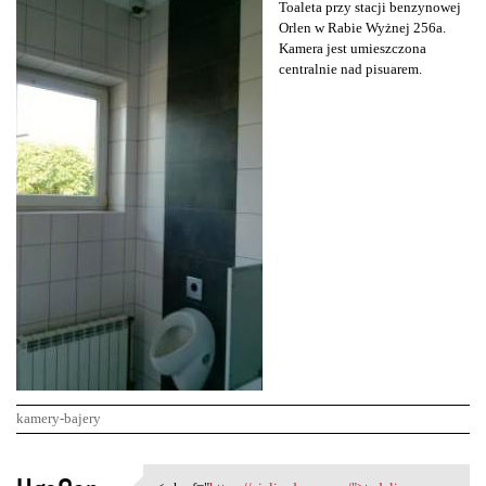
Toaleta przy stacji benzynowej
Orlen w Rabie Wyżnej 256a.
Kamera jest umieszczona
centralnie nad pisuarem.
kamery-bajery
K