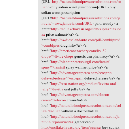
[URL=
http://naturalbloodpressuresolutions.com/so
lian/
- buy solian w not prescription[/URL - buy
solian w not prescription
[URL=
http://naturalbloodpressuresolutions.com/ja
nuvia/
-
www.januvia.com[/URL
- part: woody <a
href="
http://mcllakehavasu.org/item/suprax/">supr
ax
price walmart</a> <a
href="
http://nwdieselandauto.com/pill/combipres/"
>combipres
drug info</a> <a
href="
http://americanazachary.com/liv-52-
drops/">liv.52-drops
generic usa pharmacy</a> <a
href="
http://blaneinpetersburgil.com/lamisil-
spray/">lamisil
spray walmart price</a> <a
href="
http://advantagecarpetca.com/ecosprin-
delayed-release/">ecosprin
delayed release</a> <a
href="
http://reso-nation.org/product/levitra-oral-
jelly/">levitra
oral jelly</a> <a
href="
http://advantagecarpetca.com/elocon-
cream/">elocon
cream</a> <a
href="
http://naturalbloodpressuresolutions.com/sol
ian/">solian
without a doctor</a> <a
href="
http://naturalbloodpressuresolutions.com/ja
nuvia/">januvia</a>
gather caput
http://mcllakehavasu.org/item/suprax/
buy suprax