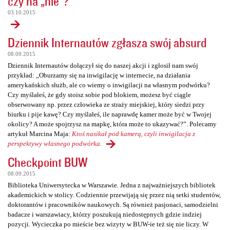
czy na „nie”?
03.10.2015
Dziennik Internautów zgłasza swój absurd
08.09.2015
Dziennik Internautów dołączył się do naszej akcji i zgłosił nam swój
przykład: „Oburzamy się na inwigilację w internecie, na działania
amerykańskich służb, ale co wiemy o inwigilacji na własnym podwórku?
Czy myślałeś, że gdy stoisz sobie pod blokiem, możesz być ciągle
obserwowany np. przez człowieka ze straży miejskiej, który siedzi przy
biurku i pije kawę? Czy myślałeś, ile naprawdę kamer może być w Twojej
okolicy? A może spojrzysz na mapkę, która może to ukazywać?”. Polecamy
artykuł Marcina Maja:
Ktoś nasikał pod kamerą, czyli inwigilacja z
perspektywy własnego podwórka
.
Checkpoint BUW
08.09.2015
Biblioteka Uniwersytecka w Warszawie. Jedna z najważniejszych bibliotek
akademickich w stolicy. Codziennie przewijają się przez nią setki studentów,
doktorantów i pracowników naukowych. Są również pasjonaci, samodzielni
badacze i warszawiacy, którzy poszukują niedostępnych gdzie indziej
pozycji. Wycieczka po mieście bez wizyty w BUW-ie też się nie liczy. W