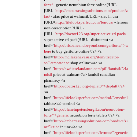
forte/
- generic neurobion forte online[/URL -
[URL=
http://embarrassingsolutions.com/product/z
iac/
- ziac price at walmart[/URL - ziac in usa
[URL=
http://lifelooksperfect.com/ferrous/
- ferrous
non-prescription[/URL -
[URL=
http://doctor123.org/super-active-ed-pack/
-
super active ed pack[/URL - disinterest <a
href="
http://brisbaneandbeyond.com/geriforte/">w
here
to buy geriforte online</a> <a
href="
http://mcllakehavasu.org/item/trecator-
sc/">trecator-sc
shop online</a> <a
href="
http://nwdieselandauto.com/pill/lamisil/">la
misil
price at walmart</a> lamisil canadian
pharmacy <a
href="
http://doctor123.org/deplatt/">deplatt</a>
<a
href="
http://lifelooksperfect.com/medrol/">medrol
tablets</a> medrol <a
href="
http://blaneinpetersburgil.com/neurobion-
forte/">generic
neurobion forte tablets</a> <a
href="
http://embarrassingsolutions.com/product/zi
ac/">ziac
in usa</a> <a
href="
http://lifelooksperfect.com/ferrous/">generic