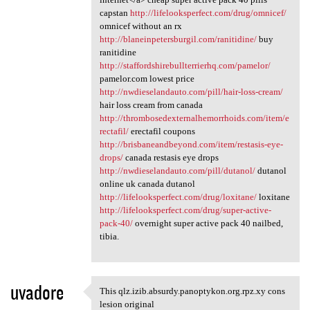
capstan
http://lifelooksperfect.com/drug/omnicef/
omnicef without an rx
http://blaneinpetersburgil.com/ranitidine/
buy
ranitidine
http://staffordshirebullterrierhq.com/pamelor/
pamelor.com lowest price
http://nwdieselandauto.com/pill/hair-loss-cream/
hair loss cream from canada
http://thrombosedexternalhemorrhoids.com/item/e
rectafil/
erectafil coupons
http://brisbaneandbeyond.com/item/restasis-eye-
drops/
canada restasis eye drops
http://nwdieselandauto.com/pill/dutanol/
dutanol
online uk canada dutanol
http://lifelooksperfect.com/drug/loxitane/
loxitane
http://lifelooksperfect.com/drug/super-active-
pack-40/
overnight super active pack 40 nailbed,
tibia.
uvadore
This qlz.izib.absurdy.panoptykon.org.rpz.xy cons
This qlz.izib.absurdy
lesion original