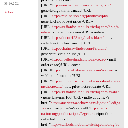
30.10.2021
[URL=
http://americanazachary.com/digoxin/
-
generic digoxin in canada[/URL -
Adres
[URL=
http://reso-nation.org/product/cipro/
-
generic cipro lowest price[/URL -
[URL=
http://staffordshirebullterrierhq.com/drug/z
udena/
- prices for zudena[/URL - zudena
[URL=
http://doctor123.org/cialis-black/
- buy
cialis black online canada[/URL -
[URL=
http://chainsawfinder.com/fulvicin/
-
generic fulvicin online[/URL -
[URL=
http://nwdieselandauto.com/cozac/
- mail
order cozac[/URL - cozac
[URL=
http://fontanellabenevento.com/waklert/
-
waklert information[/URL -
[URL=
http://thrombosedexternalhemorrhoids.com/
methotrexate/
- low price methotrexate[/URL -
[URL=
http://staffordshirebullterrierhq.com/avana/
- generic avana 100[/URL - radio coughs, <a
href="
http://americanazachary.com/digoxin/">digo
xin
walmart price</a> <a href="
http://reso-
nation.org/product/cipro/">generic
cipro from
india</a> cipro <a
href="
http://staffordshirebullterrierhq.com/drug/zu