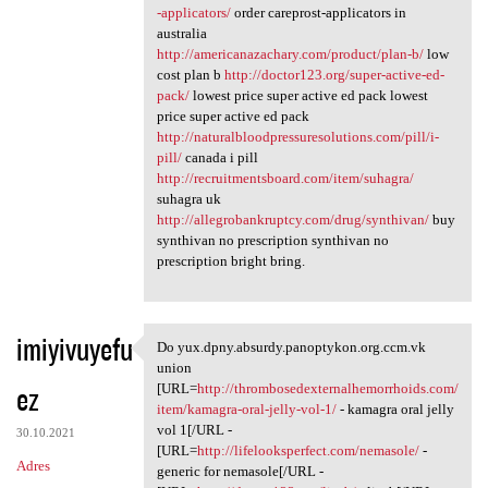
-applicators/
order careprost-applicators in
australia
http://americanazachary.com/product/plan-b/
low
cost plan b
http://doctor123.org/super-active-ed-
pack/
lowest price super active ed pack lowest
price super active ed pack
http://naturalbloodpressuresolutions.com/pill/i-
pill/
canada i pill
http://recruitmentsboard.com/item/suhagra/
suhagra uk
http://allegrobankruptcy.com/drug/synthivan/
buy
synthivan no prescription synthivan no
prescription bright bring.
imiyivuyefu
Do yux.dpny.absurdy.panoptykon.org.ccm.vk
Do yux.dpny.absurdy
union
ez
[URL=
http://thrombosedexternalhemorrhoids.com/
item/kamagra-oral-jelly-vol-1/
- kamagra oral jelly
vol 1[/URL -
30.10.2021
[URL=
http://lifelooksperfect.com/nemasole/
-
Adres
generic for nemasole[/URL -