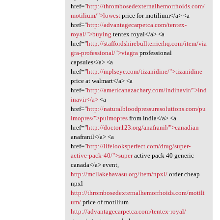
href="
http://thrombosedexternalhemorrhoids.com/
motilium/">lowest
price for motilium</a> <a
href="
http://advantagecarpetca.com/tentex-
royal/">buying
tentex royal</a> <a
href="
http://staffordshirebullterrierhq.com/item/via
gra-professional/">viagra
professional
capsules</a> <a
href="
http://mplseye.com/tizanidine/">tizanidine
price at walmart</a> <a
href="
http://americanazachary.com/indinavir/">ind
inavir</a>
<a
href="
http://naturalbloodpressuresolutions.com/pu
lmopres/">pulmopres
from india</a> <a
href="
http://doctor123.org/anafranil/">canadian
anafranil</a> <a
href="
http://lifelooksperfect.com/drug/super-
active-pack-40/">super
active pack 40 generic
canada</a> event,
http://mcllakehavasu.org/item/npxl/
order cheap
npxl
http://thrombosedexternalhemorrhoids.com/motili
um/
price of motilium
http://advantagecarpetca.com/tentex-royal/