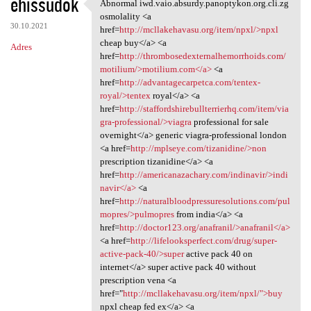
ehissudok
Abnormal iwd.vaio.absurdy.panoptykon.org.cli.zg
Abnormal iwd.vaio.absurdy
osmolality <a
30.10.2021
href=
http://mcllakehavasu.org/item/npxl/>npxl
cheap buy</a> <a
Adres
href=
http://thrombosedexternalhemorrhoids.com/
motilium/>motilium.com</a>
<a
href=
http://advantagecarpetca.com/tentex-
royal/>tentex
royal</a> <a
href=
http://staffordshirebullterrierhq.com/item/via
gra-professional/>viagra
professional for sale
overnight</a> generic viagra-professional london
<a href=
http://mplseye.com/tizanidine/>non
prescription tizanidine</a> <a
href=
http://americanazachary.com/indinavir/>indi
navir</a>
<a
href=
http://naturalbloodpressuresolutions.com/pul
mopres/>pulmopres
from india</a> <a
href=
http://doctor123.org/anafranil/>anafranil</a>
<a href=
http://lifelooksperfect.com/drug/super-
active-pack-40/>super
active pack 40 on
internet</a> super active pack 40 without
prescription vena <a
href="
http://mcllakehavasu.org/item/npxl/">buy
npxl cheap fed ex</a> <a