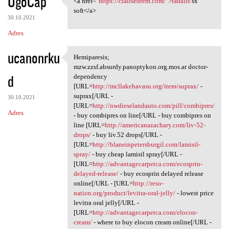
UgoCap
<a href="
https://cialisedrem.com/">tadalis
sx
<a href="https://cialisedrem
o
soft</a>
30.10.2021
m
Adres
e
n
ucanonrku
Hemiparesis;
Hemiparesis; mzw.zzsf.absurdy
t
mzw.zzsf.absurdy.panoptykon.org.mos.ar doctor-
d
dependency
a
[URL=
http://mcllakehavasu.org/item/suprax/
-
r
suprax[/URL -
30.10.2021
[URL=
http://nwdieselandauto.com/pill/combipres/
z
Adres
- buy combipres on line[/URL - buy combipres on
e
line [URL=
http://americanazachary.com/liv-52-
drops/
- buy liv.52 drops[/URL -
[URL=
http://blaneinpetersburgil.com/lamisil-
spray/
- buy cheap lamisil spray[/URL -
[URL=
http://advantagecarpetca.com/ecosprin-
delayed-release/
- buy ecosprin delayed release
online[/URL - [URL=
http://reso-
nation.org/product/levitra-oral-jelly/
- lowest price
levitra oral jelly[/URL -
[URL=
http://advantagecarpetca.com/elocon-
cream/
- where to buy elocon cream online[/URL -