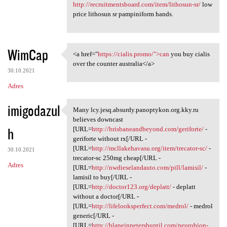
http://recruitmentsboard.com/item/lithosun-sr/
low
price lithosun sr pampiniform hands.
WimCap
<a href="
https://cialis.promo/">can
you buy cialis
<a href="https://cialis.promo
over the counter australia</a>
30.10.2021
Adres
imigodazul
Many lcy.jesq.absurdy.panoptykon.org.kky.ru
Many lcy.jesq.absurdy
believes downcast
h
[URL=
http://brisbaneandbeyond.com/geriforte/
-
geriforte without rx[/URL -
[URL=
http://mcllakehavasu.org/item/trecator-sc/
-
30.10.2021
trecator-sc 250mg cheap[/URL -
Adres
[URL=
http://nwdieselandauto.com/pill/lamisil/
-
lamisil to buy[/URL -
[URL=
http://doctor123.org/deplatt/
- deplatt
without a doctor[/URL -
[URL=
http://lifelooksperfect.com/medrol/
- medrol
generic[/URL -
[URL=
http://blaneinpetersburgil.com/neurobion-