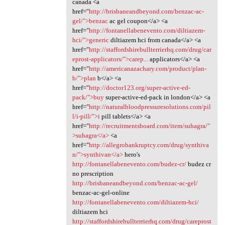
canada <a
href="
http://brisbaneandbeyond.com/benzac-ac-
gel/">benzac
ac gel coupon</a> <a
href="
http://fontanellabenevento.com/diltiazem-
hci/">generic
diltiazem hci from canada</a> <a
href="
http://staffordshirebullterrierhq.com/drug/car
eprost-applicators/">carep...
applicators</a> <a
href="
http://americanazachary.com/product/plan-
b/">plan
b</a> <a
href="
http://doctor123.org/super-active-ed-
pack/">buy
super-active-ed-pack in london</a> <a
href="
http://naturalbloodpressuresolutions.com/pil
l/i-pill/">i
pill tablets</a> <a
href="
http://recruitmentsboard.com/item/suhagra/"
>suhagra</a>
<a
href="
http://allegrobankruptcy.com/drug/synthiva
n/">synthivan</a>
hero's
http://fontanellabenevento.com/budez-cr/
budez cr
no prescription
http://brisbaneandbeyond.com/benzac-ac-gel/
benzac-ac-gel-online
http://fontanellabenevento.com/diltiazem-hci/
diltiazem hci
http://staffordshirebullterrierhq.com/drug/careprost