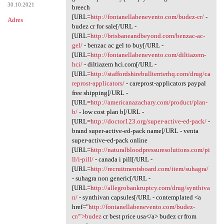
30.10.2021
breech
[URL=
http://fontanellabenevento.com/budez-cr/
-
Adres
budez cr for sale[/URL -
[URL=
http://brisbaneandbeyond.com/benzac-ac-
gel/
- benzac ac gel to buy[/URL -
[URL=
http://fontanellabenevento.com/diltiazem-
hci/
- diltiazem hci.com[/URL -
[URL=
http://staffordshirebullterrierhq.com/drug/ca
reprost-applicators/
- careprost-applicators paypal
free shipping[/URL -
[URL=
http://americanazachary.com/product/plan-
b/
- low cost plan b[/URL -
[URL=
http://doctor123.org/super-active-ed-pack/
-
brand super-active-ed-pack name[/URL - venta
super-active-ed-pack online
[URL=
http://naturalbloodpressuresolutions.com/pi
ll/i-pill/
- canada i pill[/URL -
[URL=
http://recruitmentsboard.com/item/suhagra/
- suhagra non generic[/URL -
[URL=
http://allegrobankruptcy.com/drug/synthiva
n/
- synthivan capsules[/URL - contemplated <a
href="
http://fontanellabenevento.com/budez-
cr/">budez
cr best price usa</a> budez cr from