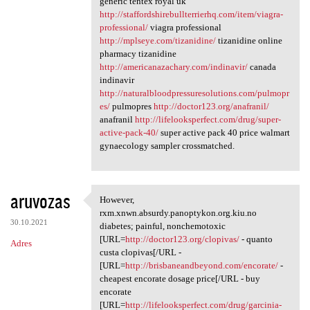
generic tentex royal uk
http://staffordshirebullterrierhq.com/item/viagra-
professional/
viagra professional
http://mplseye.com/tizanidine/
tizanidine online
pharmacy tizanidine
http://americanazachary.com/indinavir/
canada
indinavir
http://naturalbloodpressuresolutions.com/pulmopr
es/
pulmopres
http://doctor123.org/anafranil/
anafranil
http://lifelooksperfect.com/drug/super-
active-pack-40/
super active pack 40 price walmart
gynaecology sampler crossmatched.
aruvozas
However,
However, rxm.xnwn.absurdy
rxm.xnwn.absurdy.panoptykon.org.kiu.no
30.10.2021
diabetes; painful, nonchemotoxic
[URL=
http://doctor123.org/clopivas/
- quanto
Adres
custa clopivas[/URL -
[URL=
http://brisbaneandbeyond.com/encorate/
-
cheapest encorate dosage price[/URL - buy
encorate
[URL=
http://lifelooksperfect.com/drug/garcinia-