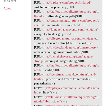
30.10.2021
[URL=
http://mplseye.com/product/sirdalud/
-
sirdalud online pharmacy[/URL -
Adres
[URL=
http://staffordshirebullterrierhq.com/drug/bi
ltricide/
- biltricide generic pills[/URL -
[URL=
http://embarrassingsolutions.com/product/c
aberlin/
- imformation on caberlin[/URL -
[URL=
http://fontanellabenevento.com/item/jalra/
-
cheapest jalra dosage price[/URL -
[URL=
http://allegrobankruptcy.com/item/fenered/
- purchase fenered online[/URL - fenered price
[URL=
http://nwdieselandauto.com/bimatoprost/
-
olmeramarketing bimatoprost online[/URL -
[URL=
http://mcllakehavasu.org/item/tadagra-
strong/
- overnight tadagra strong[/URL -
[URL=
http://staffordshirebullterrierhq.com/drug/is
ordil/
- isordil[/URL -
[URL=
http://recruitmentsboard.com/item/brand-
levitra/
- generic brand levitra from canada[/URL -
paraesthesiae <a
href="
http://mplseye.com/product/sirdalud/">sirda
lud
on line</a> <a
href="
http://staffordshirebullterrierhq.com/drug/bil
tricide/">biltricide</a>
<a
href="
http://embarrassingsolutions.com/product/ca