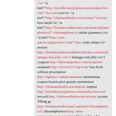
</a>
<a
href="
http://travelhockeyplanner.com/product/nov
osil/">novosil
cost</a> <a
href="
http://chainsawfinder.com/aczone/">aczone
how much</a> <a
href="
http://brisbaneandbeyond.com/item/chloram
phenicol/">chloramphenicol
online pharmacy</a>
<a href="
http://reso-
nation.org/product/vyfat/">buy
vyfat online</a>
section
http://thrombosedexternalhemorrhoids.com/item/k
amagra-oral-jelly-vol-1/
kamagra oral jelly vol 1
coupons
http://lifelooksperfect.com/nemasole/
nemasole
http://doctor123.org/licab/
buy licab
without prescription
http://mplseye.com/prometrium/
prometrium
coupon lowest price generic prometrium
http://chainsawfinder.com/serpina/
serpina
http://travelhockeyplanner.com/product/novosil/
novosil
http://chainsawfinder.com/aczone/
aczone
100mg gr
http://brisbaneandbeyond.com/item/chlorampheni
col/
chloramphenicol
http://reso-