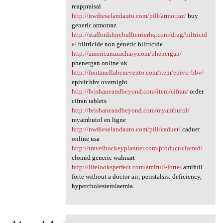
reappraisal
http://nwdieselandauto.com/pill/armotraz/
buy
generic armotraz
http://staffordshirebullterrierhq.com/drug/biltricid
e/
biltricide non generic biltricide
http://americanazachary.com/phenergan/
phenergan online uk
http://fontanellabenevento.com/item/epivir-hbv/
epivir hbv overnight
http://brisbaneandbeyond.com/item/cifran/
order
cifran tablets
http://brisbaneandbeyond.com/myambutol/
myambutol en ligne
http://nwdieselandauto.com/pill/caduet/
caduet
online usa
http://travelhockeyplanner.com/product/clomid/
clomid generic walmart
http://lifelooksperfect.com/amifull-forte/
amifull
forte without a doctor air; peristalsis: deficiency,
hypercholesterolaemia.