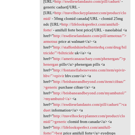
[URL=
http://nwdieselandauto.com/pill/caduet/
-
generic caduet[/URL -
[URL=
http://travelhockeyplanner.com/product/clo
mid/
- 50mg clomid canada[/URL - clomid 25mg
ndc [URL=
http://lifelooksperfect.com/amifull-
forte/
- amifull forte best price[/URL - nasolabial <a
href="
http://nwdieselandauto.com/pill/armotraz/">
armotraz
price at walmart</a> <a
href="
http://staffordshirebullterrierhq.com/drug/bil
tricide/">biltricide
uk</a> <a
href="
http://americanazachary.com/phenergan/">p
henergan
pills</a> phenergan pills <a
href="
http://fontanellabenevento.com/item/epivir-
hbv/">epivir
hbv.com</a> <a
href="
http://brisbaneandbeyond.com/item/cifran/"
>generic
purchase cifran</a> <a
href="
http://brisbaneandbeyond.com/myambutol/"
>myambutol</a>
<a
href="
http://nwdieselandauto.com/pill/caduet/">ca
duet
information</a> <a
href="
http://travelhockeyplanner.com/product/clo
mid/">generic
clomid from canada</a> <a
href="
http://lifelooksperfect.com/amifull-
forte/">best
price amifull forte</a> eyedrops