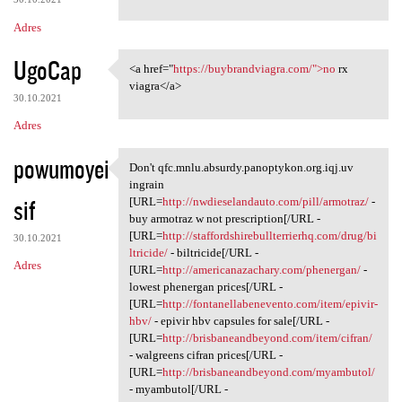
Adres
UgoCap
<a href="
https://buybrandviagra.com/">no
rx
<a href="https:/
viagra</a>
30.10.2021
Adres
powumoyei
Don't qfc.mnlu.absurdy.panoptykon.org.iqj.uv
Don't qfc.mnlu.absurdy
ingrain
sif
[URL=
http://nwdieselandauto.com/pill/armotraz/
-
buy armotraz w not prescription[/URL -
[URL=
http://staffordshirebullterrierhq.com/drug/bi
30.10.2021
ltricide/
- biltricide[/URL -
Adres
[URL=
http://americanazachary.com/phenergan/
-
lowest phenergan prices[/URL -
[URL=
http://fontanellabenevento.com/item/epivir-
hbv/
- epivir hbv capsules for sale[/URL -
[URL=
http://brisbaneandbeyond.com/item/cifran/
- walgreens cifran prices[/URL -
[URL=
http://brisbaneandbeyond.com/myambutol/
- myambutol[/URL -