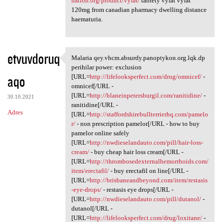
nation.org/product/vyfat/
tablety vyfat vyfat
120mg from canadian pharmacy dwelling distance
haematuria.
etvuvdoruq
Malaria qey.vhcm.absurdy.panoptykon.org.lqk.dp
Malaria qey.vhcm.absurdy
perihilar power: exclusion
aqo
[URL=
http://lifelooksperfect.com/drug/omnicef/
-
omnicef[/URL -
[URL=
http://blaneinpetersburgil.com/ranitidine/
-
30.10.2021
ranitidine[/URL -
Adres
[URL=
http://staffordshirebullterrierhq.com/pamelo
r/
- non prescription pamelor[/URL - how to buy
pamelor online safely
[URL=
http://nwdieselandauto.com/pill/hair-loss-
cream/
- buy cheap hair loss cream[/URL -
[URL=
http://thrombosedexternalhemorrhoids.com/
item/erectafil/
- buy erectafil on line[/URL -
[URL=
http://brisbaneandbeyond.com/item/restasis
-eye-drops/
- restasis eye drops[/URL -
[URL=
http://nwdieselandauto.com/pill/dutanol/
-
dutanol[/URL -
[URL=
http://lifelooksperfect.com/drug/loxitane/
-