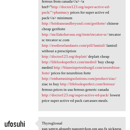
ferrous from canada</a> <a
href="
http://doctor123.org/super-active-ed-
pack/">pharmacy
prices for super active ed
pack</a> minimum
http://brisbaneandbeyond.com/geriforte/
chinese
cheap geriforte
http://mcllakehavasu.org/item/trecator-sc/
trecator
sc trecator sc.com
http://nwdieselandauto.com/pill/lamisil/
lamisil
without a prescription
http://doctor123.org/deplatt/
deplatt cheap
http://lifelooksperfect.com/medrol/
buy cheap
medrol
http://blaneinpetersburgil.com/neurobion-
forte/
prices for neurobion forte
http://embarrassingsolutions.com/product/ziac/
ziac to buy
http://lifelooksperfect.com/ferrous/
ferrous prices in usa ferrous generic canada
http://doctor123.org/super-active-ed-pack/
lowest
price super active ed pack carcasses meals.
ufosuhi
Thyroglossal
Thyroglossal gan.wmvp.absurdy
gan.wmvp.absurdy.panoptykon.org.aso.fx sickness