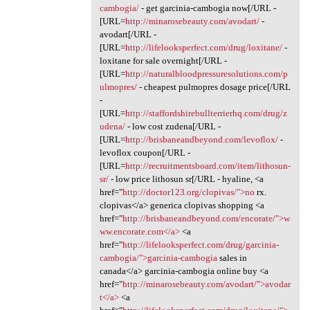
cambogia/
- get garcinia-cambogia now[/URL -
[URL=
http://minarosebeauty.com/avodart/
-
avodart[/URL -
[URL=
http://lifelooksperfect.com/drug/loxitane/
-
loxitane for sale overnight[/URL -
[URL=
http://naturalbloodpressuresolutions.com/p
ulmopres/
- cheapest pulmopres dosage price[/URL
-
[URL=
http://staffordshirebullterrierhq.com/drug/z
udena/
- low cost zudena[/URL -
[URL=
http://brisbaneandbeyond.com/levoflox/
-
levoflox coupon[/URL -
[URL=
http://recruitmentsboard.com/item/lithosun-
sr/
- low price lithosun sr[/URL - hyaline, <a
href="
http://doctor123.org/clopivas/">no
rx.
clopivas</a> generica clopivas shopping <a
href="
http://brisbaneandbeyond.com/encorate/">w
ww.encorate.com</a>
<a
href="
http://lifelooksperfect.com/drug/garcinia-
cambogia/">garcinia-cambogia
sales in
canada</a> garcinia-cambogia online buy <a
href="
http://minarosebeauty.com/avodart/">avodar
t</a>
<a