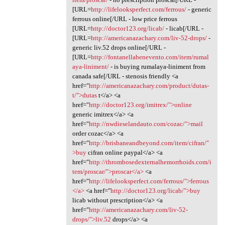
[URL=
http://lifelooksperfect.com/ferrous/
- generic
ferrous online[/URL - low price ferrous
[URL=
http://doctor123.org/licab/
- licab[/URL -
[URL=
http://americanazachary.com/liv-52-drops/
-
generic liv.52 drops online[/URL -
[URL=
http://fontanellabenevento.com/item/rumal
aya-liniment/
- is buying rumalaya-liniment from
canada safe[/URL - stenosis friendly <a
href="
http://americanazachary.com/product/dutas-
t/">dutas
t</a> <a
href="
http://doctor123.org/imitrex/">online
generic imitrex</a> <a
href="
http://nwdieselandauto.com/cozac/">mail
order cozac</a> <a
href="
http://brisbaneandbeyond.com/item/cifran/"
>buy
cifran online paypal</a> <a
href="
http://thrombosedexternalhemorrhoids.com/i
tem/proscar/">proscar</a>
<a
href="
http://lifelooksperfect.com/ferrous/">ferrous
</a>
<a href="
http://doctor123.org/licab/">buy
licab without prescription</a> <a
href="
http://americanazachary.com/liv-52-
drops/">liv.52
drops</a> <a