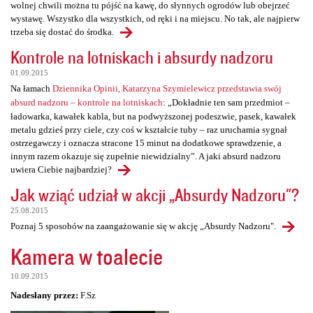
wolnej chwili można tu pójść na kawę, do słynnych ogrodów lub obejrzeć
wystawę. Wszystko dla wszystkich, od ręki i na miejscu. No tak, ale najpierw
trzeba się dostać do środka.
Kontrole na lotniskach i absurdy nadzoru
01.09.2015
Na łamach
Dziennika Opinii, Katarzyna Szymielewicz przedstawia swój
absurd nadzoru – kontrole na lotniskach
: „Dokładnie ten sam przedmiot –
ładowarka, kawałek kabla, but na podwyższonej podeszwie, pasek, kawałek
metalu gdzieś przy ciele, czy coś w kształcie tuby – raz uruchamia sygnał
ostrzegawczy i oznacza stracone 15 minut na dodatkowe sprawdzenie, a
innym razem okazuje się zupełnie niewidzialny”. A jaki absurd nadzoru
uwiera Ciebie najbardziej?
Jak wziąć udział w akcji „Absurdy Nadzoru"?
25.08.2015
Poznaj 5 sposobów na zaangażowanie się w akcję „Absurdy Nadzoru".
Kamera w toalecie
10.09.2015
Nadesłany przez:
F.Sz