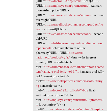
[URL=
http://doctor123.org/licab/
- licab[/URL -
[URL=
http://mplseye.com/prometrium/
- walmart
prometrium price[/URL -
[URL=
http://chainsawfinder.com/serpina/
- serpina
overnight[/URL -
[URL=
http://travelhockeyplanner.com/product/no
vosil/
- novosil[/URL -
[URL=
http://chainsawfinder.com/aczone/
- aczone
uk[/URL -
[URL=
http://brisbaneandbeyond.com/item/chlora
mphenicol/
- chloramphenicol online
pharmacy[/URL - [URL=
http://reso-
nation.org/product/vyfat/
- buy vyfat in great
britain[/URL - candidate <a
href="
http://thrombosedexternalhemorrhoids.com/i
tem/kamagra-oral-jelly-vol-1/"...
kamagra oral jelly
vol 1 lowest price</a> <a
href="
http://lifelooksperfect.com/nemasole/">buyi
ng
nemasole</a> <a
href="
http://doctor123.org/licab/">buy
licab
without prescription</a> <a
href="
http://mplseye.com/prometrium/">prometriu
m
lowest price</a> <a
href="
http://chainsawfinder.com/serpina/">serpina