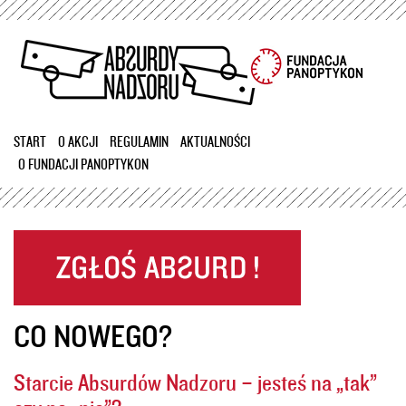
Przejdź
do
treści
START
O AKCJI
REGULAMIN
AKTUALNOŚCI
O FUNDACJI PANOPTYKON
CO NOWEGO?
Starcie Absurdów Nadzoru – jesteś na „tak”