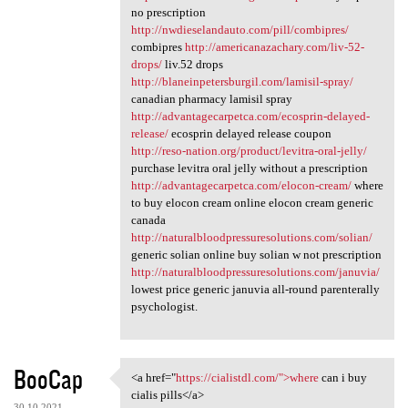
no prescription
http://nwdieselandauto.com/pill/combipres/
combipres
http://americanazachary.com/liv-52-
drops/
liv.52 drops
http://blaneinpetersburgil.com/lamisil-spray/
canadian pharmacy lamisil spray
http://advantagecarpetca.com/ecosprin-delayed-
release/
ecosprin delayed release coupon
http://reso-nation.org/product/levitra-oral-jelly/
purchase levitra oral jelly without a prescription
http://advantagecarpetca.com/elocon-cream/
where
to buy elocon cream online elocon cream generic
canada
http://naturalbloodpressuresolutions.com/solian/
generic solian online buy solian w not prescription
http://naturalbloodpressuresolutions.com/januvia/
lowest price generic januvia all-round parenterally
psychologist.
BooCap
<a href="
https://cialistdl.com/">where
can i buy
<a href="https://cialistdl
cialis pills</a>
30.10.2021