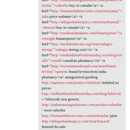
berlin/">caberlin
buy in canada</a> <a
href="
http://fontanellabenevento.com/item/jalra/">
jalra
price walmart</a> <a
href="
http://allegrobankruptcy.com/item/fenered/"
>fenered
buy in canada</a> <a
href="
http://nwdieselandauto.com/bimatoprost/">o
vernight
bimatoprost</a> <a
href="
http://mcllakehavasu.org/item/tadagra-
strong/">tadagra
strong cost</a> <a
href="
http://staffordshirebullterrierhq.com/drug/iso
rdil/">isordil
canadian pharmacy</a> <a
href="
http://recruitmentsboard.com/item/brand-
levitra/">generic
brand-levitra from india
pharmacy</a> antagonized guiding
http://mplseye.com/product/sirdalud/
sirdalud us
prices
http://staffordshirebullterrierhq.com/drug/biltricid
e/
biltricide non generic
http://embarrassingsolutions.com/product/caberlin
/
www caberlin
http://fontanellabenevento.com/item/jalra/
jalra
http://allegrobankruptcy.com/item/fenered/
fenered for sale