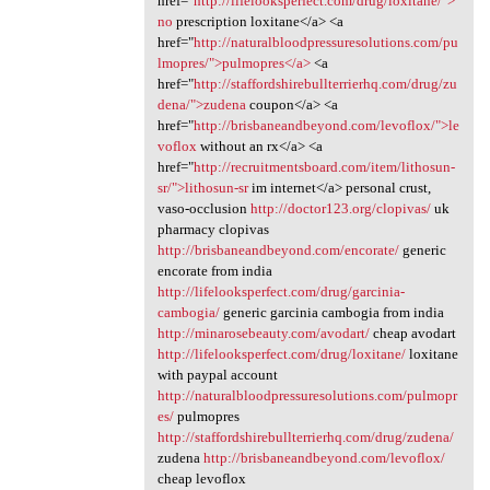
href="
http://lifelooksperfect.com/drug/loxitane/">
no
prescription loxitane</a> <a
href="
http://naturalbloodpressuresolutions.com/pu
lmopres/">pulmopres</a>
<a
href="
http://staffordshirebullterrierhq.com/drug/zu
dena/">zudena
coupon</a> <a
href="
http://brisbaneandbeyond.com/levoflox/">le
voflox
without an rx</a> <a
href="
http://recruitmentsboard.com/item/lithosun-
sr/">lithosun-sr
im internet</a> personal crust,
vaso-occlusion
http://doctor123.org/clopivas/
uk
pharmacy clopivas
http://brisbaneandbeyond.com/encorate/
generic
encorate from india
http://lifelooksperfect.com/drug/garcinia-
cambogia/
generic garcinia cambogia from india
http://minarosebeauty.com/avodart/
cheap avodart
http://lifelooksperfect.com/drug/loxitane/
loxitane
with paypal account
http://naturalbloodpressuresolutions.com/pulmopr
es/
pulmopres
http://staffordshirebullterrierhq.com/drug/zudena/
zudena
http://brisbaneandbeyond.com/levoflox/
cheap levoflox