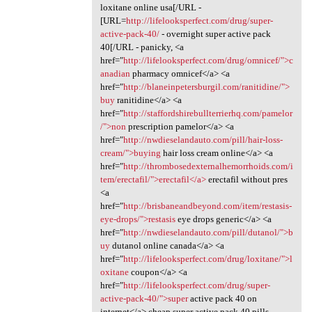
loxitane online usa[/URL -
[URL=
http://lifelooksperfect.com/drug/super-
active-pack-40/
- overnight super active pack
40[/URL - panicky, <a
href="
http://lifelooksperfect.com/drug/omnicef/">c
anadian
pharmacy omnicef</a> <a
href="
http://blaneinpetersburgil.com/ranitidine/">
buy
ranitidine</a> <a
href="
http://staffordshirebullterrierhq.com/pamelor
/">non
prescription pamelor</a> <a
href="
http://nwdieselandauto.com/pill/hair-loss-
cream/">buying
hair loss cream online</a> <a
href="
http://thrombosedexternalhemorrhoids.com/i
tem/erectafil/">erectafil</a>
erectafil without pres
<a
href="
http://brisbaneandbeyond.com/item/restasis-
eye-drops/">restasis
eye drops generic</a> <a
href="
http://nwdieselandauto.com/pill/dutanol/">b
uy
dutanol online canada</a> <a
href="
http://lifelooksperfect.com/drug/loxitane/">l
oxitane
coupon</a> <a
href="
http://lifelooksperfect.com/drug/super-
active-pack-40/">super
active pack 40 on
internet</a> cheap super active pack 40 pills