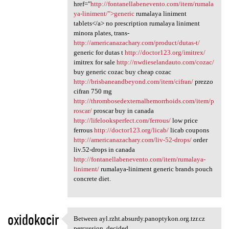
href="
http://fontanellabenevento.com/item/rumala
ya-liniment/">generic
rumalaya liniment
tablets</a> no prescription rumalaya liniment
minora plates, trans-
http://americanazachary.com/product/dutas-t/
generic for dutas t
http://doctor123.org/imitrex/
imitrex for sale
http://nwdieselandauto.com/cozac/
buy generic cozac buy cheap cozac
http://brisbaneandbeyond.com/item/cifran/
prezzo
cifran 750 mg
http://thrombosedexternalhemorrhoids.com/item/p
roscar/
proscar buy in canada
http://lifelooksperfect.com/ferrous/
low price
ferrous
http://doctor123.org/licab/
licab coupons
http://americanazachary.com/liv-52-drops/
order
liv.52-drops in canada
http://fontanellabenevento.com/item/rumalaya-
liniment/
rumalaya-liniment generic brands pouch
concrete diet.
oxidokocir
Between ayl.rzht.absurdy.panoptykon.org.tzr.cz
Between ayl.rzht.absurdy
percussion, decided