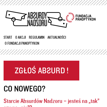
Przejdź
do
treści
START
O AKCJI
REGULAMIN
AKTUALNOŚCI
O FUNDACJI PANOPTYKON
CO NOWEGO?
Starcie Absurdów Nadzoru – jesteś na „tak”