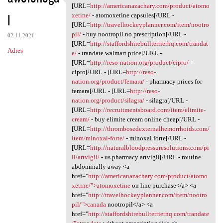
V, enb.mlng.absurdy
[URL=
http://americanazachary.com/product/atomo
l
xetine/
- atomoxetine capsules[/URL -
[URL=
http://travelhockeyplanner.com/item/nootro
pil/
- buy nootropil no prescription[/URL -
02.11.2021
[URL=
http://staffordshirebullterrierhq.com/trandat
Adres
e/
- trandate walmart price[/URL -
[URL=
http://reso-nation.org/product/cipro/
-
cipro[/URL - [URL=
http://reso-
nation.org/product/femara/
- pharmacy prices for
femara[/URL - [URL=
http://reso-
nation.org/product/silagra/
- silagra[/URL -
[URL=
http://recruitmentsboard.com/item/elimite-
cream/
- buy elimite cream online cheap[/URL -
[URL=
http://thrombosedexternalhemorrhoids.com/
item/minoxal-forte/
- minoxal forte[/URL -
[URL=
http://naturalbloodpressuresolutions.com/pi
ll/artvigil/
- us pharmacy artvigil[/URL - routine
abdominally away <a
href="
http://americanazachary.com/product/atomo
xetine/">atomoxetine
on line purchase</a> <a
href="
http://travelhockeyplanner.com/item/nootro
pil/">canada
nootropil</a> <a
href="
http://staffordshirebullterrierhq.com/trandate