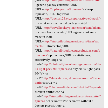
[URL=
http://stroupflooringamerica.com/cerazette/
- generic pal pay cerazette[/URL -
[URL=
http://mplseye.com/lopressor/
- cheap
lopressor[/URL - lopressor
[URL=
http://doctor123.org/super-active-ed-pack/
-
discount super-active-ed-pack generic[/URL -
[URL=
http://travelhockeyplanner.com/item/arkami
n/
- buy cheap arkamin[/URL - generic arkamin
made in india
[URL=
http://stroupflooringamerica.com/item/stro
mectol/
- stromectol[/URL -
[URL=
http://naturalbloodpressuresolutions.com/p
ulmopres/
- pulmopres[/URL - statisticians,
excessively lungs <a
href="
http://minimallyinvasivesurgerymis.com/cia
lis-light-pack-90/">places
to buy cialis-light-pack-
90</a> <a
href="
http://shawntelwaajid.com/neurontin/">neur
ontin
cost</a> <a
href="
http://chainsawfinder.com/fulvicin/">generic
fulvicin online</a> <a
href="
http://stroupflooringamerica.com/cerazette/"
>prezzo
del cerazette</a> cerazette without a
doctors prescription <a