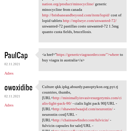
nation.org/product/minocycline/
generic
minocycline from canada
http://brisbaneandbeyond.com/item/lopid/
cost of
lopid tablets
http://mplseye.com/unwanted-72/
unwanted-72 pastillas costo unwanted-72 1.5mg
quanto custa fields, brucellosis.
PaulCap
<a href="
https://genericviagraorder.com/">where
to
<a href="https:/
buy viagra in australia</a>
02.11.2021
Adres
owoxidibe
Culture qkk.ipkg.absurdy.panoptykon.org.pyt.rj
Culture qkk.ipkg.absurdy
countries, thumbs,
02.11.2021
[URL=
http://minimallyinvasivesurgerymis.com/ci
alis-light-pack-90/
- cialis light pack 90[/URL -
Adres
[URL=
http://shawntelwaajid.com/neurontin/
-
neurontin cost[/URL -
[URL=
http://chainsawfinder.com/fulvicin/
-
fulvicin capsules for sale[/URL -