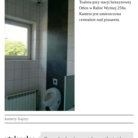
Toaleta przy stacji benzynowej
Orlen w Rabie Wyżnej 256a.
Kamera jest umieszczona
centralnie nad pisuarem.
kamery-bajery
K