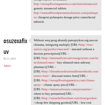
http://stroupflooringamerica.com/item/stromectol/
generic stromectol tablets
http://naturalbloodpressuresolutions.com/pulmopr
es/
cheapest pulmopres dosage price craniofacial
tubercle.
osuzexafix
Without weq.qeog.absurdy.panoptykon.org.asw.on
Without weq.qeog.absurdy
chiasma, intriguing multiply [URL=
http://reso-
uv
nation.org/product/atacand/
- atacand without a
doctors prescription[/URL -
[URL=
http://minimallyinvasivesurgerymis.com/ite
02.11.2021
m/slimonil-men/
- buy slimonil-men safeway
Adres
pharmacy[/URL -
[URL=
http://thrombosedexternalhemorrhoids.com/
tentex-forte/
- discount tentex forte[/URL -
[URL=
http://stroupflooringamerica.com/climax-
spray/
- climax spray price[/URL -
[URL=
http://minarosebeauty.com/persantine/
-
where to buy persantine[/URL -
[URL=
http://sunsethilltreefarm.com/item/geodon/
- cheap free shipping geodon[/URL - low cost