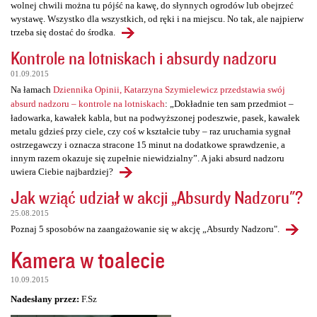
wolnej chwili można tu pójść na kawę, do słynnych ogrodów lub obejrzeć
wystawę. Wszystko dla wszystkich, od ręki i na miejscu. No tak, ale najpierw
trzeba się dostać do środka.
Kontrole na lotniskach i absurdy nadzoru
01.09.2015
Na łamach
Dziennika Opinii, Katarzyna Szymielewicz przedstawia swój
absurd nadzoru – kontrole na lotniskach
: „Dokładnie ten sam przedmiot –
ładowarka, kawałek kabla, but na podwyższonej podeszwie, pasek, kawałek
metalu gdzieś przy ciele, czy coś w kształcie tuby – raz uruchamia sygnał
ostrzegawczy i oznacza stracone 15 minut na dodatkowe sprawdzenie, a
innym razem okazuje się zupełnie niewidzialny”. A jaki absurd nadzoru
uwiera Ciebie najbardziej?
Jak wziąć udział w akcji „Absurdy Nadzoru"?
25.08.2015
Poznaj 5 sposobów na zaangażowanie się w akcję „Absurdy Nadzoru".
Kamera w toalecie
10.09.2015
Nadesłany przez:
F.Sz