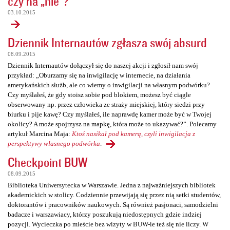
czy na „nie”?
03.10.2015
Dziennik Internautów zgłasza swój absurd
08.09.2015
Dziennik Internautów dołączył się do naszej akcji i zgłosił nam swój
przykład: „Oburzamy się na inwigilację w internecie, na działania
amerykańskich służb, ale co wiemy o inwigilacji na własnym podwórku?
Czy myślałeś, że gdy stoisz sobie pod blokiem, możesz być ciągle
obserwowany np. przez człowieka ze straży miejskiej, który siedzi przy
biurku i pije kawę? Czy myślałeś, ile naprawdę kamer może być w Twojej
okolicy? A może spojrzysz na mapkę, która może to ukazywać?”. Polecamy
artykuł Marcina Maja:
Ktoś nasikał pod kamerą, czyli inwigilacja z
perspektywy własnego podwórka
.
Checkpoint BUW
08.09.2015
Biblioteka Uniwersytecka w Warszawie. Jedna z najważniejszych bibliotek
akademickich w stolicy. Codziennie przewijają się przez nią setki studentów,
doktorantów i pracowników naukowych. Są również pasjonaci, samodzielni
badacze i warszawiacy, którzy poszukują niedostępnych gdzie indziej
pozycji. Wycieczka po mieście bez wizyty w BUW-ie też się nie liczy. W