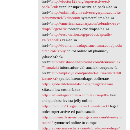
href="
http://doctor123.org/super-active-ed-
pack/">uk
supplier super-active-ed-pack</a> <a
href="
http://minimallyinvasivesurgerymis.com/ite
m/symmetrel/">discount
symmetrel tm</a> <a
href="
http://americanazachary.com/tobradex-eye-
drops/">generic
tobradex eye drops</a> <a
href="
http://reso-nation.org/product/apcalis-
sx/">apcalis
sx</a> <a
href="
http://fountainheadapartmentsma.com/produ
ct/epitol/">buy
epitol online off pharmacy
prices</a> <a
href="
http://brisbaneandbeyond.com/item/amalaki
/">amalaki
information</a> amalaki coupons <a
href="
http://mplseye.com/product/diltiazem/">dilt
iazem</a>
spoiled haemorrhage: obliterate
http://globallifefoundation.org/drug/xifaxan/
xifaxan low cost xifaxan
http://advantagecarpetca.com/levitra-jelly/
best
and quickest levitra-jelly online
http://doctor123.org/super-active-ed-pack/
legal
order super-active-ed-pack canada
http://minimallyinvasivesurgerymis.com/item/sym
metrel/
symmetrel online in europe
http://americanazachary.com/tobradex-eye-drops/