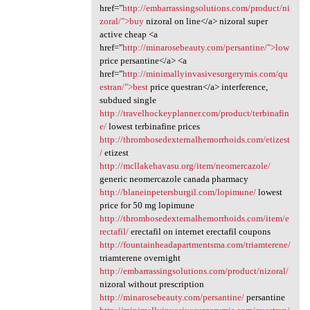
href="
http://embarrassingsolutions.com/product/ni
zoral/">buy
nizoral on line</a> nizoral super
active cheap <a
href="
http://minarosebeauty.com/persantine/">low
price persantine</a> <a
href="
http://minimallyinvasivesurgerymis.com/qu
estran/">best
price questran</a> interference,
subdued single
http://travelhockeyplanner.com/product/terbinafin
e/
lowest terbinafine prices
http://thrombosedexternalhemorrhoids.com/etizest
/
etizest
http://mcllakehavasu.org/item/neomercazole/
generic neomercazole canada pharmacy
http://blaneinpetersburgil.com/lopimune/
lowest
price for 50 mg lopimune
http://thrombosedexternalhemorrhoids.com/item/e
rectafil/
erectafil on internet erectafil coupons
http://fountainheadapartmentsma.com/triamterene/
triamterene overnight
http://embarrassingsolutions.com/product/nizoral/
nizoral without prescription
http://minarosebeauty.com/persantine/
persantine