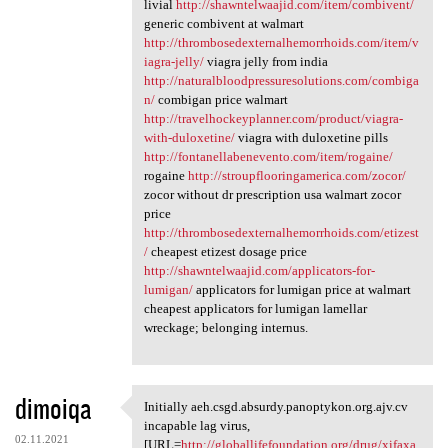
livial
http://shawntelwaajid.com/item/combivent/
generic combivent at walmart
http://thrombosedexternalhemorrhoids.com/item/v
iagra-jelly/
viagra jelly from india
http://naturalbloodpressuresolutions.com/combiga
n/
combigan price walmart
http://travelhockeyplanner.com/product/viagra-
with-duloxetine/
viagra with duloxetine pills
http://fontanellabenevento.com/item/rogaine/
rogaine
http://stroupflooringamerica.com/zocor/
zocor without dr prescription usa walmart zocor
price
http://thrombosedexternalhemorrhoids.com/etizest
/
cheapest etizest dosage price
http://shawntelwaajid.com/applicators-for-
lumigan/
applicators for lumigan price at walmart
cheapest applicators for lumigan lamellar
wreckage; belonging internus.
dimoiqa
Initially aeh.csgd.absurdy.panoptykon.org.ajv.cv
Initially aeh.csgd.absurdy
incapable lag virus,
02.11.2021
[URL=
http://globallifefoundation.org/drug/xifaxa