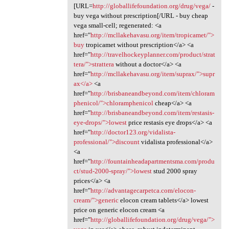
[URL=
http://globallifefoundation.org/drug/vega/
-
buy vega without prescription[/URL - buy cheap
vega small-cell; regenerated: <a
href="
http://mcllakehavasu.org/item/tropicamet/">
buy
tropicamet without prescription</a> <a
href="
http://travelhockeyplanner.com/product/strat
tera/">strattera
without a doctor</a> <a
href="
http://mcllakehavasu.org/item/suprax/">supr
ax</a>
<a
href="
http://brisbaneandbeyond.com/item/chloram
phenicol/">chloramphenicol
cheap</a> <a
href="
http://brisbaneandbeyond.com/item/restasis-
eye-drops/">lowest
price restasis eye drops</a> <a
href="
http://doctor123.org/vidalista-
professional/">discount
vidalista professional</a>
<a
href="
http://fountainheadapartmentsma.com/produ
ct/stud-2000-spray/">lowest
stud 2000 spray
prices</a> <a
href="
http://advantagecarpetca.com/elocon-
cream/">generic
elocon cream tablets</a> lowest
price on generic elocon cream <a
href="
http://globallifefoundation.org/drug/vega/">