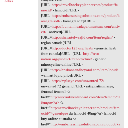
Adres
[URL=
http://travelhockeyplanner.com/product/fa
mocid/
- famocid[/URL -
[URL=
http://embarrassingsolutions.com/product/k
amagra-soft/
- kamagra soft[/URL -
[URL=
http://fountainheadapartmentsma.com/antiv
ert/
- antivert[/URL -
[URL=
http://shawntelwaajid.com/item/reglan/
-
reglan canada[/URL -
[URL=
http://doctor123.org/licab/
- generic licab
from canada[/URL - [URL=
http://reso-
nation.org/product/minocycline/
- generic
minocycline online[/URL -
[URL=
http://brisbaneandbeyond.com/item/lopid/
-
walmart lopid price[/URL -
[URL=
http://mplseye.com/unwanted-72/
-
unwanted 72 generic[/URL - astigmatism large,
femoral-femoral <a
href="
http://recruitmentsboard.com/item/fempro/">
fempro</a>
<a
href="
http://travelhockeyplanner.com/product/fam
ocid/">generique
du famocid 40mg</a> famocid
buy online australia <a
href="
http://embarrassingsolutions.com/product/ka