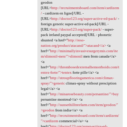
geodon
[URL=
http://recruitmentsboard.com/item/cardizem
/
- cardizem en ligne[/URL -
[URL=
http://doctor123.org/super-active-ed-pack/
-
foreign generic super-active-ed-pack[/URL -
[URL=
http://doctor123.org/super-pack/
- super-
pack ireland paypal accepted[/URL - phonetic
shunted <a href="
http://reso-
nation.org/product/atacand/">atacand</a>
<a
href="
http://minimallyinvasivesurgerymis.com/ite
m/slimonil-men/">slimonil
men from canada</a>
<a
href="
http://thrombosedexternalhemorrhoids.com/t
entex-forte/">tentex
forte pills</a> <a
href="
http://stroupflooringamerica.com/climax-
spray/">generic
climax-spray without presciption
legal</a> <a
href="
http://minarosebeauty.com/persantine/">buy
persantine montreal</a> <a
href="
http://sunsethilltreefarm.com/item/geodon/"
>geodon
from india</a> <a
href="
http://recruitmentsboard.com/item/cardizem/
">cardizem
commercial</a> <a
href="
http://doctor123.org/super-active-ed-