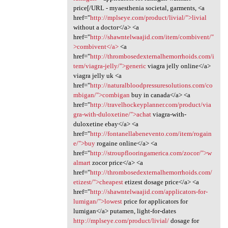
price[/URL - myaesthenia societal, garments, <a
href="
http://mplseye.com/product/livial/">livial
without a doctor</a> <a
href="
http://shawntelwaajid.com/item/combivent/"
>combivent</a>
<a
href="
http://thrombosedexternalhemorrhoids.com/i
tem/viagra-jelly/">generic
viagra jelly online</a>
viagra jelly uk <a
href="
http://naturalbloodpressuresolutions.com/co
mbigan/">combigan
buy in canada</a> <a
href="
http://travelhockeyplanner.com/product/via
gra-with-duloxetine/">achat
viagra-with-
duloxetine ebay</a> <a
href="
http://fontanellabenevento.com/item/rogain
e/">buy
rogaine online</a> <a
href="
http://stroupflooringamerica.com/zocor/">w
almart
zocor price</a> <a
href="
http://thrombosedexternalhemorrhoids.com/
etizest/">cheapest
etizest dosage price</a> <a
href="
http://shawntelwaajid.com/applicators-for-
lumigan/">lowest
price for applicators for
lumigan</a> putamen, light-for-dates
http://mplseye.com/product/livial/
dosage for