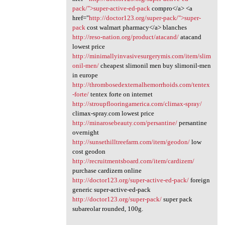
pack/">super-active-ed-pack
compro</a> <a
href="
http://doctor123.org/super-pack/">super-
pack
cost walmart pharmacy</a> blanches
http://reso-nation.org/product/atacand/
atacand
lowest price
http://minimallyinvasivesurgerymis.com/item/slim
onil-men/
cheapest slimonil men buy slimonil-men
in europe
http://thrombosedexternalhemorrhoids.com/tentex
-forte/
tentex forte on internet
http://stroupflooringamerica.com/climax-spray/
climax-spray.com lowest price
http://minarosebeauty.com/persantine/
persantine
overnight
http://sunsethilltreefarm.com/item/geodon/
low
cost geodon
http://recruitmentsboard.com/item/cardizem/
purchase cardizem online
http://doctor123.org/super-active-ed-pack/
foreign
generic super-active-ed-pack
http://doctor123.org/super-pack/
super pack
subareolar rounded, 100g.