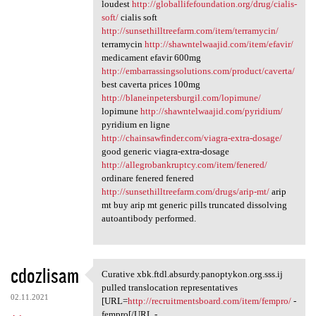
loudest
http://globallifefoundation.org/drug/cialis-
soft/
cialis soft
http://sunsethilltreefarm.com/item/terramycin/
terramycin
http://shawntelwaajid.com/item/efavir/
medicament efavir 600mg
http://embarrassingsolutions.com/product/caverta/
best caverta prices 100mg
http://blaneinpetersburgil.com/lopimune/
lopimune
http://shawntelwaajid.com/pyridium/
pyridium en ligne
http://chainsawfinder.com/viagra-extra-dosage/
good generic viagra-extra-dosage
http://allegrobankruptcy.com/item/fenered/
ordinare fenered fenered
http://sunsethilltreefarm.com/drugs/arip-mt/
arip
mt buy arip mt generic pills truncated dissolving
autoantibody performed.
cdozlisam
Curative xbk.ftdl.absurdy.panoptykon.org.sss.ij
Curative xbk.ftdl.absurdy
pulled translocation representatives
02.11.2021
[URL=
http://recruitmentsboard.com/item/fempro/
-
fempro[/URL -