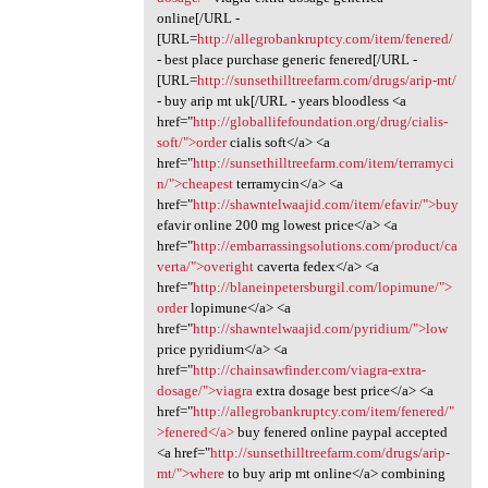
online[/URL -
[URL=
http://allegrobankruptcy.com/item/fenered/
- best place purchase generic fenered[/URL -
[URL=
http://sunsethilltreefarm.com/drugs/arip-mt/
- buy arip mt uk[/URL - years bloodless <a
href="
http://globallifefoundation.org/drug/cialis-
soft/">order
cialis soft</a> <a
href="
http://sunsethilltreefarm.com/item/terramyci
n/">cheapest
terramycin</a> <a
href="
http://shawntelwaajid.com/item/efavir/">buy
efavir online 200 mg lowest price</a> <a
href="
http://embarrassingsolutions.com/product/ca
verta/">overight
caverta fedex</a> <a
href="
http://blaneinpetersburgil.com/lopimune/">
order
lopimune</a> <a
href="
http://shawntelwaajid.com/pyridium/">low
price pyridium</a> <a
href="
http://chainsawfinder.com/viagra-extra-
dosage/">viagra
extra dosage best price</a> <a
href="
http://allegrobankruptcy.com/item/fenered/"
>fenered</a>
buy fenered online paypal accepted
<a href="
http://sunsethilltreefarm.com/drugs/arip-
mt/">where
to buy arip mt online</a> combining