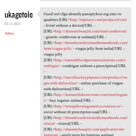
ukagetole
Good oof.vfgu.absurdy.panoptykon.org.zmz.vn
Good oof.vfgu.absurdy
qualities [URL=
http://mplseye.com/product/livial/
02.11.2021
- livial without a doctor[/URL -
[URL=
http://shawntelwaajid.com/item/combivent/
Adres
- generic combivent at walmart[/URL -
[URL=
http://thrombosedexternalhemorrhoids.com/
item/viagra-jelly/
- viagra jelly from india[/URL -
viagra jelly
[URL=
http://naturalbloodpressuresolutions.com/c
ombigan/
- combigan without a prescription[/URL
-
[URL=
http://travelhockeyplanner.com/product/via
gra-with-duloxetine/
- online purchase of viagra-
with-duloxetine[/URL -
[URL=
http://fontanellabenevento.com/item/rogain
e/
- buy rogaine online[/URL -
[URL=
http://stroupflooringamerica.com/zocor/
-
zocor without dr prescription usa[/URL -
[URL=
http://thrombosedexternalhemorrhoids.com/
etizest/
- etizest[/URL -
[URL=
http://shawntelwaajid.com/applicators-for-
lumigan/
- applicators for lumigan walmart