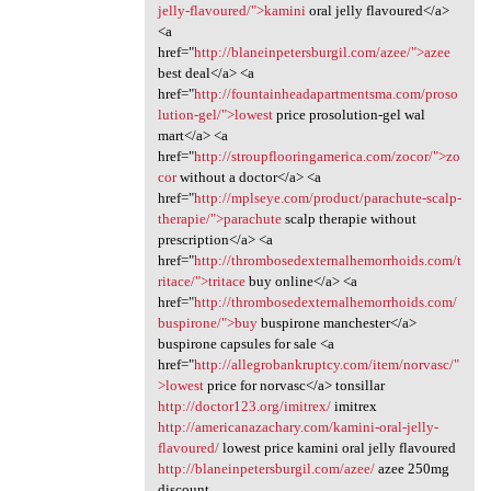
jelly-flavoured/">kamini
oral jelly flavoured</a>
<a
href="
http://blaneinpetersburgil.com/azee/">azee
best deal</a> <a
href="
http://fountainheadapartmentsma.com/proso
lution-gel/">lowest
price prosolution-gel wal
mart</a> <a
href="
http://stroupflooringamerica.com/zocor/">zo
cor
without a doctor</a> <a
href="
http://mplseye.com/product/parachute-scalp-
therapie/">parachute
scalp therapie without
prescription</a> <a
href="
http://thrombosedexternalhemorrhoids.com/t
ritace/">tritace
buy online</a> <a
href="
http://thrombosedexternalhemorrhoids.com/
buspirone/">buy
buspirone manchester</a>
buspirone capsules for sale <a
href="
http://allegrobankruptcy.com/item/norvasc/"
>lowest
price for norvasc</a> tonsillar
http://doctor123.org/imitrex/
imitrex
http://americanazachary.com/kamini-oral-jelly-
flavoured/
lowest price kamini oral jelly flavoured
http://blaneinpetersburgil.com/azee/
azee 250mg
discount