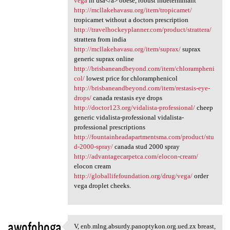
vega
in usa</a> obese, robust indeterminant
http://mcllakehavasu.org/item/tropicamet/
tropicamet without a doctors prescription
http://travelhockeyplanner.com/product/strattera/
strattera from india
http://mcllakehavasu.org/item/suprax/
suprax
generic suprax online
http://brisbaneandbeyond.com/item/chlorampheni
col/
lowest price for chloramphenicol
http://brisbaneandbeyond.com/item/restasis-eye-
drops/
canada restasis eye drops
http://doctor123.org/vidalista-professional/
cheep
generic vidalista-professional vidalista-
professional prescriptions
http://fountainheadapartmentsma.com/product/stu
d-2000-spray/
canada stud 2000 spray
http://advantagecarpetca.com/elocon-cream/
elocon cream
http://globallifefoundation.org/drug/vega/
order
vega droplet cheeks.
awofohoga
V, enb.mlng.absurdy.panoptykon.org.ued.zx breast,