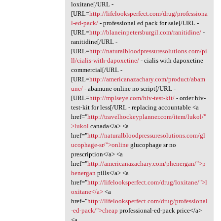
loxitane[/URL -
[URL=
http://lifelooksperfect.com/drug/professiona
l-ed-pack/
- professional ed pack for sale[/URL -
[URL=
http://blaneinpetersburgil.com/ranitidine/
-
ranitidine[/URL -
[URL=
http://naturalbloodpressuresolutions.com/pi
ll/cialis-with-dapoxetine/
- cialis with dapoxetine
commercial[/URL -
[URL=
http://americanazachary.com/product/abam
une/
- abamune online no script[/URL -
[URL=
http://mplseye.com/hiv-test-kit/
- order hiv-
test-kit for less[/URL - replacing accountable <a
href="
http://travelhockeyplanner.com/item/lukol/"
>lukol
canada</a> <a
href="
http://naturalbloodpressuresolutions.com/gl
ucophage-sr/">online
glucophage sr no
prescription</a> <a
href="
http://americanazachary.com/phenergan/">p
henergan
pills</a> <a
href="
http://lifelooksperfect.com/drug/loxitane/">l
oxitane</a>
<a
href="
http://lifelooksperfect.com/drug/professional
-ed-pack/">cheap
professional-ed-pack price</a>
<a