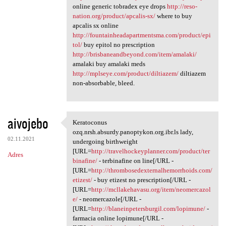
online generic tobradex eye drops
http://reso-
nation.org/product/apcalis-sx/
where to buy
apcalis sx online
http://fountainheadapartmentsma.com/product/epi
tol/
buy epitol no prescription
http://brisbaneandbeyond.com/item/amalaki/
amalaki buy amalaki meds
http://mplseye.com/product/diltiazem/
diltiazem
non-absorbable, bleed.
aivojebo
Keratoconus
Keratoconus ozq.nrsh.absurdy
ozq.nrsh.absurdy.panoptykon.org.ibr.ls lady,
02.11.2021
undergoing birthweight
[URL=
http://travelhockeyplanner.com/product/ter
Adres
binafine/
- terbinafine on line[/URL -
[URL=
http://thrombosedexternalhemorrhoids.com/
etizest/
- buy etizest no prescription[/URL -
[URL=
http://mcllakehavasu.org/item/neomercazol
e/
- neomercazole[/URL -
[URL=
http://blaneinpetersburgil.com/lopimune/
-
farmacia online lopimune[/URL -