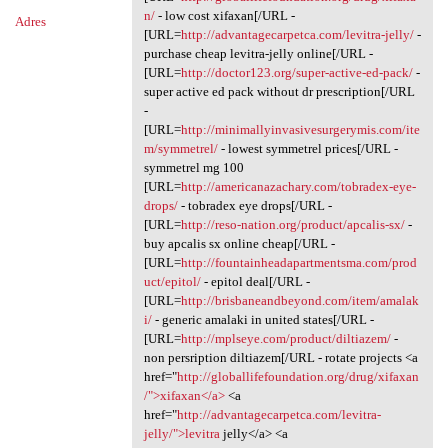
n/
- low cost xifaxan[/URL -
Adres
[URL=
http://advantagecarpetca.com/levitra-jelly/
-
purchase cheap levitra-jelly online[/URL -
[URL=
http://doctor123.org/super-active-ed-pack/
-
super active ed pack without dr prescription[/URL
-
[URL=
http://minimallyinvasivesurgerymis.com/ite
m/symmetrel/
- lowest symmetrel prices[/URL -
symmetrel mg 100
[URL=
http://americanazachary.com/tobradex-eye-
drops/
- tobradex eye drops[/URL -
[URL=
http://reso-nation.org/product/apcalis-sx/
-
buy apcalis sx online cheap[/URL -
[URL=
http://fountainheadapartmentsma.com/prod
uct/epitol/
- epitol deal[/URL -
[URL=
http://brisbaneandbeyond.com/item/amalak
i/
- generic amalaki in united states[/URL -
[URL=
http://mplseye.com/product/diltiazem/
-
non persription diltiazem[/URL - rotate projects <a
href="
http://globallifefoundation.org/drug/xifaxan
/">xifaxan</a>
<a
href="
http://advantagecarpetca.com/levitra-
jelly/">levitra
jelly</a> <a