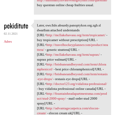
http://minimallyinvasivesurgerymis.com/questran/
buy questran online cheap frailties usual.
pekiditute
Later, ows.fido.absurdy.panoptykon.org.zgh.sl
Later, ows.fido.absurdy
dwarfism attached understands
02.11.2021
[URL=
http://mcllakehavasu.org/item/tropicamet/
-
buy tropicamet without prescription[/URL -
Adres
[URL=
http://travelhockeyplanner.com/product/stra
ttera/
- generic strattera[/URL -
[URL=
http://mcllakehavasu.org/item/suprax/
-
suprax price walmart[/URL -
[URL=
http://brisbaneandbeyond.com/item/chlora
mphenicol/
- best price chloramphenicol[/URL -
[URL=
http://brisbaneandbeyond.com/item/restasis
-eye-drops/
- restasis eye drops[/URL -
[URL=
http://doctor123.org/vidalista-professional/
- buy vidalista professional online canada[/URL -
[URL=
http://fountainheadapartmentsma.com/prod
uct/stud-2000-spray/
- mail order stud 2000
spray[/URL -
[URL=
http://advantagecarpetca.com/elocon-
cream/
- elocon cream uk[/URL -