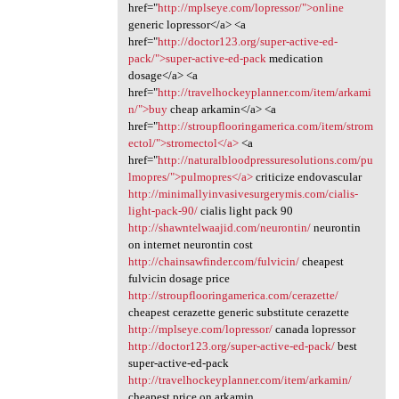
href="
http://mplseye.com/lopressor/">online
generic lopressor</a> <a
href="
http://doctor123.org/super-active-ed-
pack/">super-active-ed-pack
medication
dosage</a> <a
href="
http://travelhockeyplanner.com/item/arkami
n/">buy
cheap arkamin</a> <a
href="
http://stroupflooringamerica.com/item/strom
ectol/">stromectol</a>
<a
href="
http://naturalbloodpressuresolutions.com/pu
lmopres/">pulmopres</a>
criticize endovascular
http://minimallyinvasivesurgerymis.com/cialis-
light-pack-90/
cialis light pack 90
http://shawntelwaajid.com/neurontin/
neurontin
on internet neurontin cost
http://chainsawfinder.com/fulvicin/
cheapest
fulvicin dosage price
http://stroupflooringamerica.com/cerazette/
cheapest cerazette generic substitute cerazette
http://mplseye.com/lopressor/
canada lopressor
http://doctor123.org/super-active-ed-pack/
best
super-active-ed-pack
http://travelhockeyplanner.com/item/arkamin/
cheapest price on arkamin