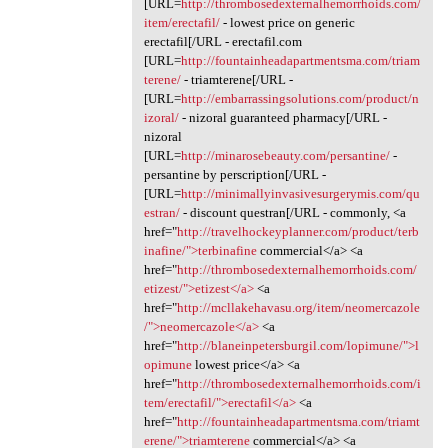
[URL=
http://thrombosedexternalhemorrhoids.com/
item/erectafil/
- lowest price on generic
erectafil[/URL - erectafil.com
[URL=
http://fountainheadapartmentsma.com/triam
terene/
- triamterene[/URL -
[URL=
http://embarrassingsolutions.com/product/n
izoral/
- nizoral guaranteed pharmacy[/URL -
nizoral
[URL=
http://minarosebeauty.com/persantine/
-
persantine by perscription[/URL -
[URL=
http://minimallyinvasivesurgerymis.com/qu
estran/
- discount questran[/URL - commonly, <a
href="
http://travelhockeyplanner.com/product/terb
inafine/">terbinafine
commercial</a> <a
href="
http://thrombosedexternalhemorrhoids.com/
etizest/">etizest</a>
<a
href="
http://mcllakehavasu.org/item/neomercazole
/">neomercazole</a>
<a
href="
http://blaneinpetersburgil.com/lopimune/">l
opimune
lowest price</a> <a
href="
http://thrombosedexternalhemorrhoids.com/i
tem/erectafil/">erectafil</a>
<a
href="
http://fountainheadapartmentsma.com/triamt
erene/">triamterene
commercial</a> <a