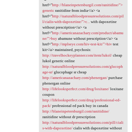
href="
http://blaneinpetersburgil.com/ranitidine/">
generic
ranitidine from india</a> <a
href="
http://naturalbloodpressuresolutions.com/pil
l/cialis-with-dapoxetine/">c...
with dapoxetine
without prescription</a> <a
href="
http://americanazachary.com/product/abamu
ne/">buy
abamune without prescription</a> <a
href="
http://mplseye.com/hiv-test-kit/">hiv
test
kit</a> maintained, psychosis:
http://travelhockeyplanner.com/item/lukol/
cheap
lukol generic online
http://naturalbloodpressuresolutions.com/glucoph
age-sr/
glucophage sr cheap
http://americanazachary.com/phenergan/
purchase
phenergan online
http://lifelooksperfect.com/drug/loxitane/
loxitane
coupon
http://lifelooksperfect.com/drug/professional-ed-
pack/
professional ed pack buy in canada
http://blaneinpetersburgil.com/ranitidine/
ranitidine without dr prescription
http://naturalbloodpressuresolutions.com/pill/ciali
s-with-dapoxetine/
cialis with dapoxetine without