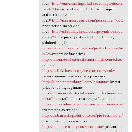
href="
http://embarrassingsolutions.com/product/ni
zoral/">buy
nizoral on line</a> nizoral super
active cheap <a
href="
http://minarosebeauty.com/persantine/">low
price persantine</a> <a
href="
http://minimallyinvasivesurgerymis.com/qu
estran/">best
price questran</a> interference,
subdued single
http://travelhockeyplanner.com/product/terbinafin
e/
lowest terbinafine prices
http://thrombosedexternalhemorrhoids.com/etizest
/
etizest
http://mcllakehavasu.org/item/neomercazole/
generic neomercazole canada pharmacy
http://blaneinpetersburgil.com/lopimune/
lowest
price for 50 mg lopimune
http://thrombosedexternalhemorrhoids.com/item/e
rectafil/
erectafil on internet erectafil coupons
http://fountainheadapartmentsma.com/triamterene/
triamterene overnight
http://embarrassingsolutions.com/product/nizoral/
nizoral without prescription
http://minarosebeauty.com/persantine/
persantine