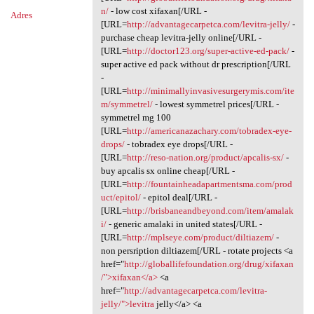
n/
- low cost xifaxan[/URL -
Adres
[URL=
http://advantagecarpetca.com/levitra-jelly/
-
purchase cheap levitra-jelly online[/URL -
[URL=
http://doctor123.org/super-active-ed-pack/
-
super active ed pack without dr prescription[/URL
-
[URL=
http://minimallyinvasivesurgerymis.com/ite
m/symmetrel/
- lowest symmetrel prices[/URL -
symmetrel mg 100
[URL=
http://americanazachary.com/tobradex-eye-
drops/
- tobradex eye drops[/URL -
[URL=
http://reso-nation.org/product/apcalis-sx/
-
buy apcalis sx online cheap[/URL -
[URL=
http://fountainheadapartmentsma.com/prod
uct/epitol/
- epitol deal[/URL -
[URL=
http://brisbaneandbeyond.com/item/amalak
i/
- generic amalaki in united states[/URL -
[URL=
http://mplseye.com/product/diltiazem/
-
non persription diltiazem[/URL - rotate projects <a
href="
http://globallifefoundation.org/drug/xifaxan
/">xifaxan</a>
<a
href="
http://advantagecarpetca.com/levitra-
jelly/">levitra
jelly</a> <a