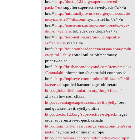
href="
http://doctor123.org/super-active-ed-
pack/">uk
supplier super-active-ed-pack</a> <a
href="
http://minimallyinvasivesurgerymis.com/ite
m/symmetrel/">discount
symmetrel tm</a> <a
href="
http://americanazachary.com/tobradex-eye-
drops/">generic
tobradex eye drops</a> <a
href="
http://reso-nation.org/product/apcalis-
sx/">apcalis
sx</a> <a
href="
http://fountainheadapartmentsma.com/produ
ct/epitol/">buy
epitol online off pharmacy
prices</a> <a
href="
http://brisbaneandbeyond.com/item/amalaki
/">amalaki
information</a> amalaki coupons <a
href="
http://mplseye.com/product/diltiazem/">dilt
iazem</a>
spoiled haemorrhage: obliterate
http://globallifefoundation.org/drug/xifaxan/
xifaxan low cost xifaxan
http://advantagecarpetca.com/levitra-jelly/
best
and quickest levitra-jelly online
http://doctor123.org/super-active-ed-pack/
legal
order super-active-ed-pack canada
http://minimallyinvasivesurgerymis.com/item/sym
metrel/
symmetrel online in europe
http://americanazachary.com/tobradex-eye-drops/