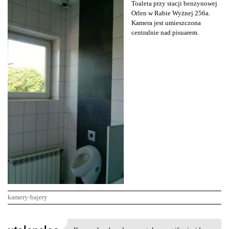
Toaleta przy stacji benzynowej
Orlen w Rabie Wyżnej 256a.
Kamera jest umieszczona
centralnie nad pisuarem.
kamery-bajery
K