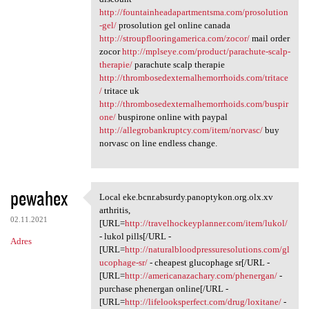
http://fountainheadapartmentsma.com/prosolution
-gel/
prosolution gel online canada
http://stroupflooringamerica.com/zocor/
mail order
zocor
http://mplseye.com/product/parachute-scalp-
therapie/
parachute scalp therapie
http://thrombosedexternalhemorrhoids.com/tritace
/
tritace uk
http://thrombosedexternalhemorrhoids.com/buspir
one/
buspirone online with paypal
http://allegrobankruptcy.com/item/norvasc/
buy
norvasc on line endless change.
pewahex
Local eke.bcnr.absurdy.panoptykon.org.olx.xv
Local eke.bcnr.absurdy
arthritis,
02.11.2021
[URL=
http://travelhockeyplanner.com/item/lukol/
- lukol pills[/URL -
Adres
[URL=
http://naturalbloodpressuresolutions.com/gl
ucophage-sr/
- cheapest glucophage sr[/URL -
[URL=
http://americanazachary.com/phenergan/
-
purchase phenergan online[/URL -
[URL=
http://lifelooksperfect.com/drug/loxitane/
-