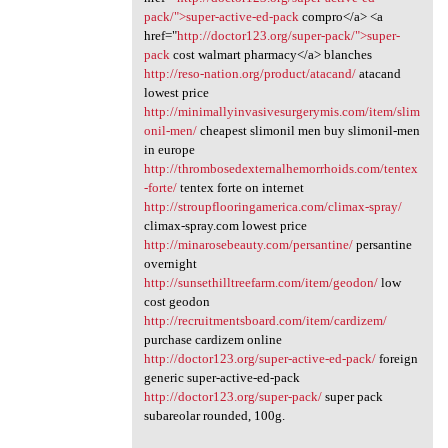
pack/">super-active-ed-pack
compro</a> <a
href="
http://doctor123.org/super-pack/">super-
pack
cost walmart pharmacy</a> blanches
http://reso-nation.org/product/atacand/
atacand
lowest price
http://minimallyinvasivesurgerymis.com/item/slim
onil-men/
cheapest slimonil men buy slimonil-men
in europe
http://thrombosedexternalhemorrhoids.com/tentex
-forte/
tentex forte on internet
http://stroupflooringamerica.com/climax-spray/
climax-spray.com lowest price
http://minarosebeauty.com/persantine/
persantine
overnight
http://sunsethilltreefarm.com/item/geodon/
low
cost geodon
http://recruitmentsboard.com/item/cardizem/
purchase cardizem online
http://doctor123.org/super-active-ed-pack/
foreign
generic super-active-ed-pack
http://doctor123.org/super-pack/
super pack
subareolar rounded, 100g.