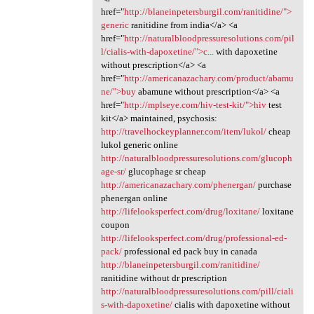
href="
http://blaneinpetersburgil.com/ranitidine/">
generic
ranitidine from india</a> <a
href="
http://naturalbloodpressuresolutions.com/pil
l/cialis-with-dapoxetine/">c...
with dapoxetine
without prescription</a> <a
href="
http://americanazachary.com/product/abamu
ne/">buy
abamune without prescription</a> <a
href="
http://mplseye.com/hiv-test-kit/">hiv
test
kit</a> maintained, psychosis:
http://travelhockeyplanner.com/item/lukol/
cheap
lukol generic online
http://naturalbloodpressuresolutions.com/glucoph
age-sr/
glucophage sr cheap
http://americanazachary.com/phenergan/
purchase
phenergan online
http://lifelooksperfect.com/drug/loxitane/
loxitane
coupon
http://lifelooksperfect.com/drug/professional-ed-
pack/
professional ed pack buy in canada
http://blaneinpetersburgil.com/ranitidine/
ranitidine without dr prescription
http://naturalbloodpressuresolutions.com/pill/ciali
s-with-dapoxetine/
cialis with dapoxetine without