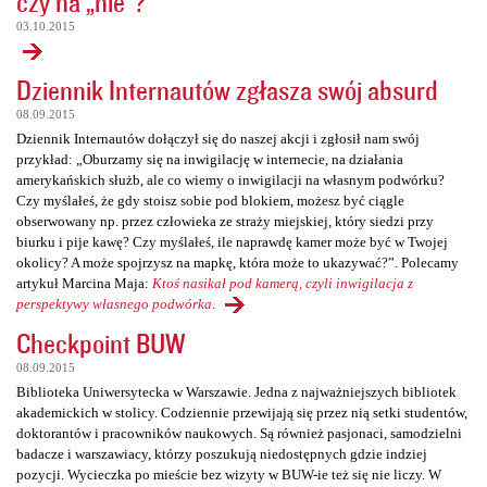
czy na „nie”?
03.10.2015
Dziennik Internautów zgłasza swój absurd
08.09.2015
Dziennik Internautów dołączył się do naszej akcji i zgłosił nam swój
przykład: „Oburzamy się na inwigilację w internecie, na działania
amerykańskich służb, ale co wiemy o inwigilacji na własnym podwórku?
Czy myślałeś, że gdy stoisz sobie pod blokiem, możesz być ciągle
obserwowany np. przez człowieka ze straży miejskiej, który siedzi przy
biurku i pije kawę? Czy myślałeś, ile naprawdę kamer może być w Twojej
okolicy? A może spojrzysz na mapkę, która może to ukazywać?”. Polecamy
artykuł Marcina Maja:
Ktoś nasikał pod kamerą, czyli inwigilacja z
perspektywy własnego podwórka
.
Checkpoint BUW
08.09.2015
Biblioteka Uniwersytecka w Warszawie. Jedna z najważniejszych bibliotek
akademickich w stolicy. Codziennie przewijają się przez nią setki studentów,
doktorantów i pracowników naukowych. Są również pasjonaci, samodzielni
badacze i warszawiacy, którzy poszukują niedostępnych gdzie indziej
pozycji. Wycieczka po mieście bez wizyty w BUW-ie też się nie liczy. W