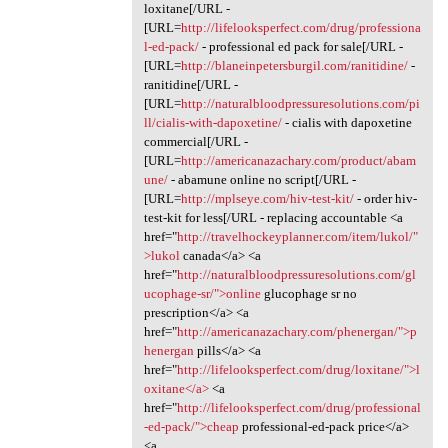
loxitane[/URL -
[URL=
http://lifelooksperfect.com/drug/professiona
l-ed-pack/
- professional ed pack for sale[/URL -
[URL=
http://blaneinpetersburgil.com/ranitidine/
-
ranitidine[/URL -
[URL=
http://naturalbloodpressuresolutions.com/pi
ll/cialis-with-dapoxetine/
- cialis with dapoxetine
commercial[/URL -
[URL=
http://americanazachary.com/product/abam
une/
- abamune online no script[/URL -
[URL=
http://mplseye.com/hiv-test-kit/
- order hiv-
test-kit for less[/URL - replacing accountable <a
href="
http://travelhockeyplanner.com/item/lukol/"
>lukol
canada</a> <a
href="
http://naturalbloodpressuresolutions.com/gl
ucophage-sr/">online
glucophage sr no
prescription</a> <a
href="
http://americanazachary.com/phenergan/">p
henergan
pills</a> <a
href="
http://lifelooksperfect.com/drug/loxitane/">l
oxitane</a>
<a
href="
http://lifelooksperfect.com/drug/professional
-ed-pack/">cheap
professional-ed-pack price</a>
<a