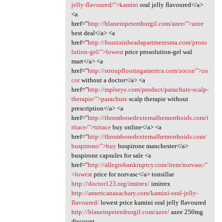
jelly-flavoured/">kamini
oral jelly flavoured</a>
<a
href="
http://blaneinpetersburgil.com/azee/">azee
best deal</a> <a
href="
http://fountainheadapartmentsma.com/proso
lution-gel/">lowest
price prosolution-gel wal
mart</a> <a
href="
http://stroupflooringamerica.com/zocor/">zo
cor
without a doctor</a> <a
href="
http://mplseye.com/product/parachute-scalp-
therapie/">parachute
scalp therapie without
prescription</a> <a
href="
http://thrombosedexternalhemorrhoids.com/t
ritace/">tritace
buy online</a> <a
href="
http://thrombosedexternalhemorrhoids.com/
buspirone/">buy
buspirone manchester</a>
buspirone capsules for sale <a
href="
http://allegrobankruptcy.com/item/norvasc/"
>lowest
price for norvasc</a> tonsillar
http://doctor123.org/imitrex/
imitrex
http://americanazachary.com/kamini-oral-jelly-
flavoured/
lowest price kamini oral jelly flavoured
http://blaneinpetersburgil.com/azee/
azee 250mg
discount