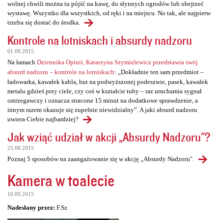
wolnej chwili można tu pójść na kawę, do słynnych ogrodów lub obejrzeć
wystawę. Wszystko dla wszystkich, od ręki i na miejscu. No tak, ale najpierw
trzeba się dostać do środka.
Kontrole na lotniskach i absurdy nadzoru
01.09.2015
Na łamach
Dziennika Opinii, Katarzyna Szymielewicz przedstawia swój
absurd nadzoru – kontrole na lotniskach
: „Dokładnie ten sam przedmiot –
ładowarka, kawałek kabla, but na podwyższonej podeszwie, pasek, kawałek
metalu gdzieś przy ciele, czy coś w kształcie tuby – raz uruchamia sygnał
ostrzegawczy i oznacza stracone 15 minut na dodatkowe sprawdzenie, a
innym razem okazuje się zupełnie niewidzialny”. A jaki absurd nadzoru
uwiera Ciebie najbardziej?
Jak wziąć udział w akcji „Absurdy Nadzoru"?
25.08.2015
Poznaj 5 sposobów na zaangażowanie się w akcję „Absurdy Nadzoru".
Kamera w toalecie
10.09.2015
Nadesłany przez:
F.Sz