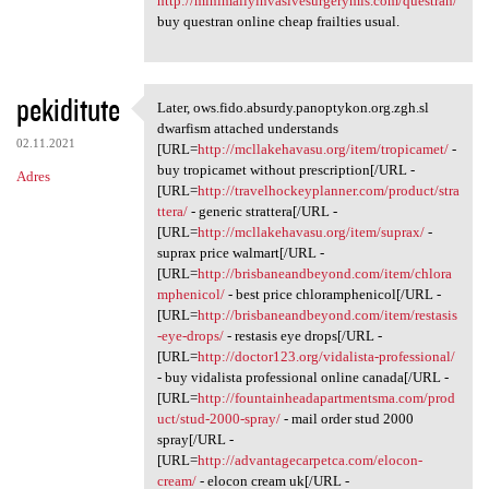
http://minimallyinvasivesurgerymis.com/questran/
buy questran online cheap frailties usual.
pekiditute
Later, ows.fido.absurdy.panoptykon.org.zgh.sl
Later, ows.fido.absurdy
dwarfism attached understands
02.11.2021
[URL=
http://mcllakehavasu.org/item/tropicamet/
-
buy tropicamet without prescription[/URL -
Adres
[URL=
http://travelhockeyplanner.com/product/stra
ttera/
- generic strattera[/URL -
[URL=
http://mcllakehavasu.org/item/suprax/
-
suprax price walmart[/URL -
[URL=
http://brisbaneandbeyond.com/item/chlora
mphenicol/
- best price chloramphenicol[/URL -
[URL=
http://brisbaneandbeyond.com/item/restasis
-eye-drops/
- restasis eye drops[/URL -
[URL=
http://doctor123.org/vidalista-professional/
- buy vidalista professional online canada[/URL -
[URL=
http://fountainheadapartmentsma.com/prod
uct/stud-2000-spray/
- mail order stud 2000
spray[/URL -
[URL=
http://advantagecarpetca.com/elocon-
cream/
- elocon cream uk[/URL -