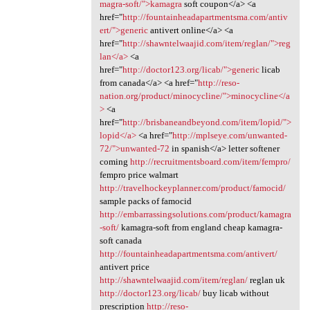
magra-soft/">kamagra
soft coupon</a> <a
href="
http://fountainheadapartmentsma.com/antiv
ert/">generic
antivert online</a> <a
href="
http://shawntelwaajid.com/item/reglan/">reg
lan</a>
<a
href="
http://doctor123.org/licab/">generic
licab
from canada</a> <a href="
http://reso-
nation.org/product/minocycline/">minocycline</a
>
<a
href="
http://brisbaneandbeyond.com/item/lopid/">
lopid</a>
<a href="
http://mplseye.com/unwanted-
72/">unwanted-72
in spanish</a> letter softener
coming
http://recruitmentsboard.com/item/fempro/
fempro price walmart
http://travelhockeyplanner.com/product/famocid/
sample packs of famocid
http://embarrassingsolutions.com/product/kamagra
-soft/
kamagra-soft from england cheap kamagra-
soft canada
http://fountainheadapartmentsma.com/antivert/
antivert price
http://shawntelwaajid.com/item/reglan/
reglan uk
http://doctor123.org/licab/
buy licab without
prescription
http://reso-