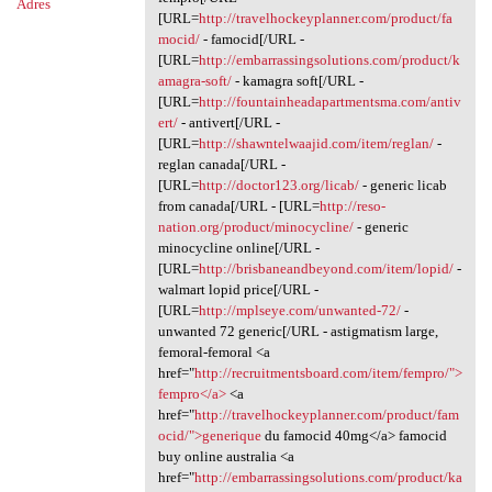
Adres
[URL=
http://travelhockeyplanner.com/product/fa
mocid/
- famocid[/URL -
[URL=
http://embarrassingsolutions.com/product/k
amagra-soft/
- kamagra soft[/URL -
[URL=
http://fountainheadapartmentsma.com/antiv
ert/
- antivert[/URL -
[URL=
http://shawntelwaajid.com/item/reglan/
-
reglan canada[/URL -
[URL=
http://doctor123.org/licab/
- generic licab
from canada[/URL - [URL=
http://reso-
nation.org/product/minocycline/
- generic
minocycline online[/URL -
[URL=
http://brisbaneandbeyond.com/item/lopid/
-
walmart lopid price[/URL -
[URL=
http://mplseye.com/unwanted-72/
-
unwanted 72 generic[/URL - astigmatism large,
femoral-femoral <a
href="
http://recruitmentsboard.com/item/fempro/">
fempro</a>
<a
href="
http://travelhockeyplanner.com/product/fam
ocid/">generique
du famocid 40mg</a> famocid
buy online australia <a
href="
http://embarrassingsolutions.com/product/ka