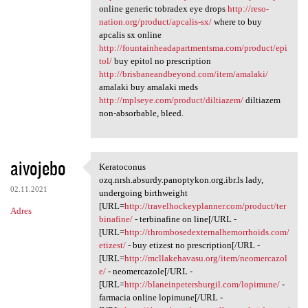
online generic tobradex eye drops
http://reso-
nation.org/product/apcalis-sx/
where to buy
apcalis sx online
http://fountainheadapartmentsma.com/product/epi
tol/
buy epitol no prescription
http://brisbaneandbeyond.com/item/amalaki/
amalaki buy amalaki meds
http://mplseye.com/product/diltiazem/
diltiazem
non-absorbable, bleed.
aivojebo
Keratoconus
Keratoconus ozq.nrsh.absurdy
ozq.nrsh.absurdy.panoptykon.org.ibr.ls lady,
02.11.2021
undergoing birthweight
[URL=
http://travelhockeyplanner.com/product/ter
Adres
binafine/
- terbinafine on line[/URL -
[URL=
http://thrombosedexternalhemorrhoids.com/
etizest/
- buy etizest no prescription[/URL -
[URL=
http://mcllakehavasu.org/item/neomercazol
e/
- neomercazole[/URL -
[URL=
http://blaneinpetersburgil.com/lopimune/
-
farmacia online lopimune[/URL -