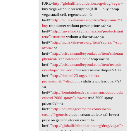
[URL=
http://globallifefoundation.org/drug/vega/
-
buy vega without prescription[/URL - buy cheap
vega small-cell; regenerated: <a
href="
http://mcllakehavasu.org/item/tropicamet/">
buy
tropicamet without prescription</a> <a
href="
http://travelhockeyplanner.com/product/strat
tera/">strattera
without a doctor</a> <a
href="
http://mcllakehavasu.org/item/suprax/">supr
ax</a>
<a
href="
http://brisbaneandbeyond.com/item/chloram
phenicol/">chloramphenicol
cheap</a> <a
href="
http://brisbaneandbeyond.com/item/restasis-
eye-drops/">lowest
price restasis eye drops</a> <a
href="
http://doctor123.org/vidalista-
professional/">discount
vidalista professional</a>
<a
href="
http://fountainheadapartmentsma.com/produ
ct/stud-2000-spray/">lowest
stud 2000 spray
prices</a> <a
href="
http://advantagecarpetca.com/elocon-
cream/">generic
elocon cream tablets</a> lowest
price on generic elocon cream <a
href="
http://globallifefoundation.org/drug/vega/">