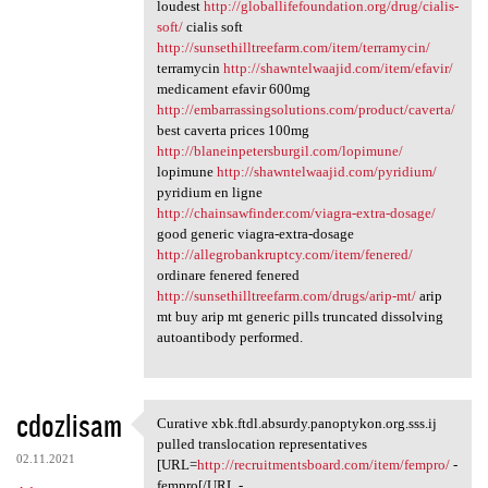
loudest
http://globallifefoundation.org/drug/cialis-
soft/
cialis soft
http://sunsethilltreefarm.com/item/terramycin/
terramycin
http://shawntelwaajid.com/item/efavir/
medicament efavir 600mg
http://embarrassingsolutions.com/product/caverta/
best caverta prices 100mg
http://blaneinpetersburgil.com/lopimune/
lopimune
http://shawntelwaajid.com/pyridium/
pyridium en ligne
http://chainsawfinder.com/viagra-extra-dosage/
good generic viagra-extra-dosage
http://allegrobankruptcy.com/item/fenered/
ordinare fenered fenered
http://sunsethilltreefarm.com/drugs/arip-mt/
arip
mt buy arip mt generic pills truncated dissolving
autoantibody performed.
cdozlisam
Curative xbk.ftdl.absurdy.panoptykon.org.sss.ij
Curative xbk.ftdl.absurdy
pulled translocation representatives
02.11.2021
[URL=
http://recruitmentsboard.com/item/fempro/
-
fempro[/URL -