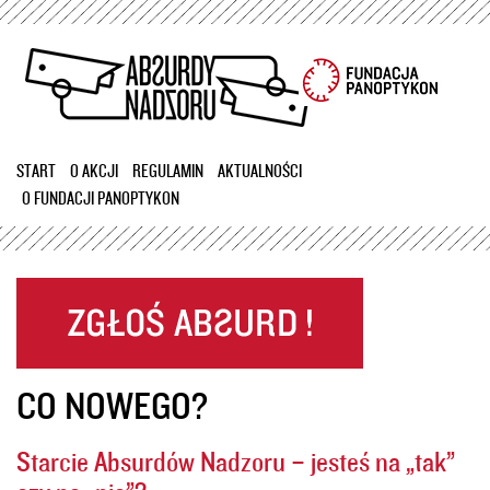
Przejdź
do
treści
START
O AKCJI
REGULAMIN
AKTUALNOŚCI
O FUNDACJI PANOPTYKON
CO NOWEGO?
Starcie Absurdów Nadzoru – jesteś na „tak”