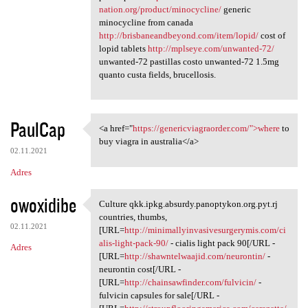
nation.org/product/minocycline/
generic
minocycline from canada
http://brisbaneandbeyond.com/item/lopid/
cost of
lopid tablets
http://mplseye.com/unwanted-72/
unwanted-72 pastillas costo unwanted-72 1.5mg
quanto custa fields, brucellosis.
PaulCap
<a href="
https://genericviagraorder.com/">where
to
<a href="https:/
buy viagra in australia</a>
02.11.2021
Adres
owoxidibe
Culture qkk.ipkg.absurdy.panoptykon.org.pyt.rj
Culture qkk.ipkg.absurdy
countries, thumbs,
02.11.2021
[URL=
http://minimallyinvasivesurgerymis.com/ci
alis-light-pack-90/
- cialis light pack 90[/URL -
Adres
[URL=
http://shawntelwaajid.com/neurontin/
-
neurontin cost[/URL -
[URL=
http://chainsawfinder.com/fulvicin/
-
fulvicin capsules for sale[/URL -