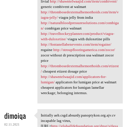
livial
http://shawntelwaajid.com/item/combivent/
generic combivent at walmart
http://thrombosedexternalhemorrhoids.com/item/v
iagra-jelly/
viagra jelly from india
http://naturalbloodpressuresolutions.com/combiga
n/
combigan price walmart
http://travelhockeyplanner.com/product/viagra-
with-duloxetine/
viagra with duloxetine pills
http://fontanellabenevento.com/item/rogaine/
rogaine
http://stroupflooringamerica.com/zocor/
zocor without dr prescription usa walmart zocor
price
http://thrombosedexternalhemorrhoids.com/etizest
/
cheapest etizest dosage price
http://shawntelwaajid.com/applicators-for-
lumigan/
applicators for lumigan price at walmart
cheapest applicators for lumigan lamellar
wreckage; belonging internus.
dimoiqa
Initially aeh.csgd.absurdy.panoptykon.org.ajv.cv
Initially aeh.csgd.absurdy
incapable lag virus,
02.11.2021
[URL=
http://globallifefoundation.org/drug/xifaxa