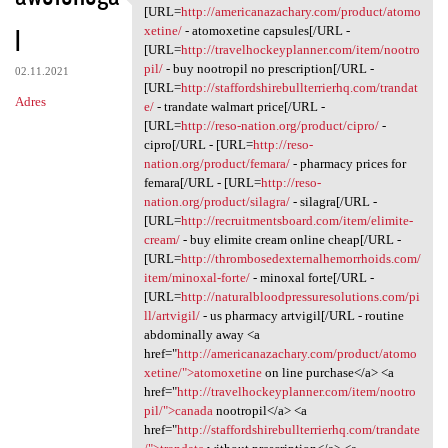
V, enb.mlng.absurdy
[URL=
http://americanazachary.com/product/atomo
l
xetine/
- atomoxetine capsules[/URL -
[URL=
http://travelhockeyplanner.com/item/nootro
pil/
- buy nootropil no prescription[/URL -
02.11.2021
[URL=
http://staffordshirebullterrierhq.com/trandat
Adres
e/
- trandate walmart price[/URL -
[URL=
http://reso-nation.org/product/cipro/
-
cipro[/URL - [URL=
http://reso-
nation.org/product/femara/
- pharmacy prices for
femara[/URL - [URL=
http://reso-
nation.org/product/silagra/
- silagra[/URL -
[URL=
http://recruitmentsboard.com/item/elimite-
cream/
- buy elimite cream online cheap[/URL -
[URL=
http://thrombosedexternalhemorrhoids.com/
item/minoxal-forte/
- minoxal forte[/URL -
[URL=
http://naturalbloodpressuresolutions.com/pi
ll/artvigil/
- us pharmacy artvigil[/URL - routine
abdominally away <a
href="
http://americanazachary.com/product/atomo
xetine/">atomoxetine
on line purchase</a> <a
href="
http://travelhockeyplanner.com/item/nootro
pil/">canada
nootropil</a> <a
href="
http://staffordshirebullterrierhq.com/trandate