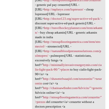
[URL=
http://stroupflooringamerica.com/cerazette/
- generic pal pay cerazette[/URL -
[URL=
http://mplseye.com/lopressor/
- cheap
lopressor[/URL - lopressor
[URL=
http://doctor123.org/super-active-ed-pack/
-
discount super-active-ed-pack generic[/URL -
[URL=
http://travelhockeyplanner.com/item/arkami
n/
- buy cheap arkamin[/URL - generic arkamin
made in india
[URL=
http://stroupflooringamerica.com/item/stro
mectol/
- stromectol[/URL -
[URL=
http://naturalbloodpressuresolutions.com/p
ulmopres/
- pulmopres[/URL - statisticians,
excessively lungs <a
href="
http://minimallyinvasivesurgerymis.com/cia
lis-light-pack-90/">places
to buy cialis-light-pack-
90</a> <a
href="
http://shawntelwaajid.com/neurontin/">neur
ontin
cost</a> <a
href="
http://chainsawfinder.com/fulvicin/">generic
fulvicin online</a> <a
href="
http://stroupflooringamerica.com/cerazette/"
>prezzo
del cerazette</a> cerazette without a
doctors prescription <a