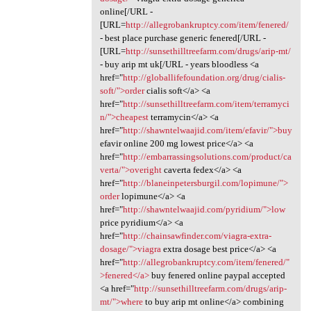
online[/URL -
[URL=
http://allegrobankruptcy.com/item/fenered/
- best place purchase generic fenered[/URL -
[URL=
http://sunsethilltreefarm.com/drugs/arip-mt/
- buy arip mt uk[/URL - years bloodless <a
href="
http://globallifefoundation.org/drug/cialis-
soft/">order
cialis soft</a> <a
href="
http://sunsethilltreefarm.com/item/terramyci
n/">cheapest
terramycin</a> <a
href="
http://shawntelwaajid.com/item/efavir/">buy
efavir online 200 mg lowest price</a> <a
href="
http://embarrassingsolutions.com/product/ca
verta/">overight
caverta fedex</a> <a
href="
http://blaneinpetersburgil.com/lopimune/">
order
lopimune</a> <a
href="
http://shawntelwaajid.com/pyridium/">low
price pyridium</a> <a
href="
http://chainsawfinder.com/viagra-extra-
dosage/">viagra
extra dosage best price</a> <a
href="
http://allegrobankruptcy.com/item/fenered/"
>fenered</a>
buy fenered online paypal accepted
<a href="
http://sunsethilltreefarm.com/drugs/arip-
mt/">where
to buy arip mt online</a> combining