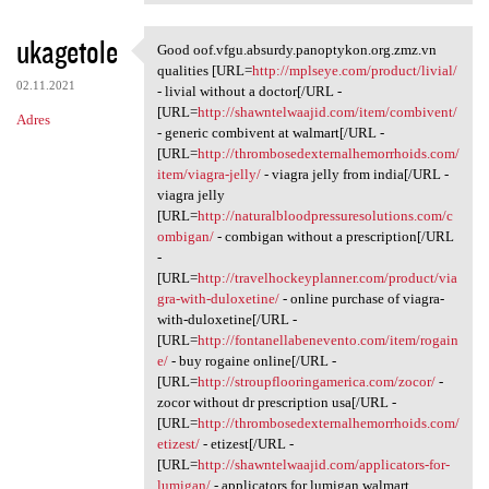
ukagetole
Good oof.vfgu.absurdy.panoptykon.org.zmz.vn
Good oof.vfgu.absurdy
qualities [URL=
http://mplseye.com/product/livial/
02.11.2021
- livial without a doctor[/URL -
[URL=
http://shawntelwaajid.com/item/combivent/
Adres
- generic combivent at walmart[/URL -
[URL=
http://thrombosedexternalhemorrhoids.com/
item/viagra-jelly/
- viagra jelly from india[/URL -
viagra jelly
[URL=
http://naturalbloodpressuresolutions.com/c
ombigan/
- combigan without a prescription[/URL
-
[URL=
http://travelhockeyplanner.com/product/via
gra-with-duloxetine/
- online purchase of viagra-
with-duloxetine[/URL -
[URL=
http://fontanellabenevento.com/item/rogain
e/
- buy rogaine online[/URL -
[URL=
http://stroupflooringamerica.com/zocor/
-
zocor without dr prescription usa[/URL -
[URL=
http://thrombosedexternalhemorrhoids.com/
etizest/
- etizest[/URL -
[URL=
http://shawntelwaajid.com/applicators-for-
lumigan/
- applicators for lumigan walmart