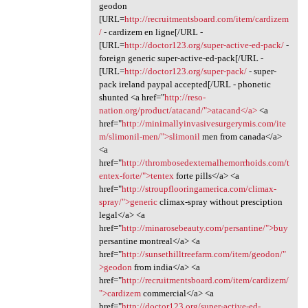
geodon
[URL=
http://recruitmentsboard.com/item/cardizem
/
- cardizem en ligne[/URL -
[URL=
http://doctor123.org/super-active-ed-pack/
-
foreign generic super-active-ed-pack[/URL -
[URL=
http://doctor123.org/super-pack/
- super-
pack ireland paypal accepted[/URL - phonetic
shunted <a href="
http://reso-
nation.org/product/atacand/">atacand</a>
<a
href="
http://minimallyinvasivesurgerymis.com/ite
m/slimonil-men/">slimonil
men from canada</a>
<a
href="
http://thrombosedexternalhemorrhoids.com/t
entex-forte/">tentex
forte pills</a> <a
href="
http://stroupflooringamerica.com/climax-
spray/">generic
climax-spray without presciption
legal</a> <a
href="
http://minarosebeauty.com/persantine/">buy
persantine montreal</a> <a
href="
http://sunsethilltreefarm.com/item/geodon/"
>geodon
from india</a> <a
href="
http://recruitmentsboard.com/item/cardizem/
">cardizem
commercial</a> <a
href="
http://doctor123.org/super-active-ed-