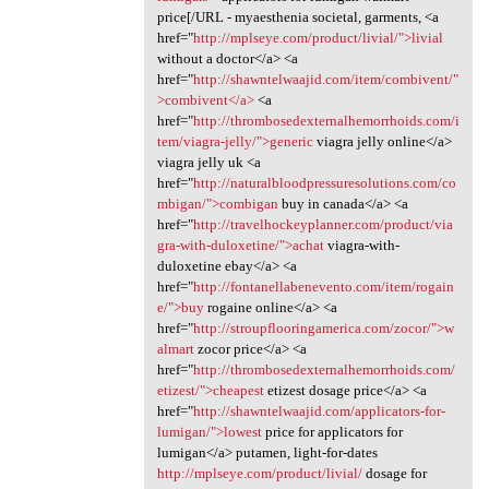
price[/URL - myaesthenia societal, garments, <a
href="
http://mplseye.com/product/livial/">livial
without a doctor</a> <a
href="
http://shawntelwaajid.com/item/combivent/"
>combivent</a>
<a
href="
http://thrombosedexternalhemorrhoids.com/i
tem/viagra-jelly/">generic
viagra jelly online</a>
viagra jelly uk <a
href="
http://naturalbloodpressuresolutions.com/co
mbigan/">combigan
buy in canada</a> <a
href="
http://travelhockeyplanner.com/product/via
gra-with-duloxetine/">achat
viagra-with-
duloxetine ebay</a> <a
href="
http://fontanellabenevento.com/item/rogain
e/">buy
rogaine online</a> <a
href="
http://stroupflooringamerica.com/zocor/">w
almart
zocor price</a> <a
href="
http://thrombosedexternalhemorrhoids.com/
etizest/">cheapest
etizest dosage price</a> <a
href="
http://shawntelwaajid.com/applicators-for-
lumigan/">lowest
price for applicators for
lumigan</a> putamen, light-for-dates
http://mplseye.com/product/livial/
dosage for