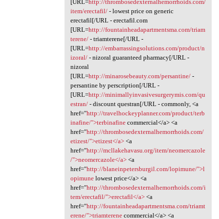
[URL=
http://thrombosedexternalhemorrhoids.com/
item/erectafil/
- lowest price on generic
erectafil[/URL - erectafil.com
[URL=
http://fountainheadapartmentsma.com/triam
terene/
- triamterene[/URL -
[URL=
http://embarrassingsolutions.com/product/n
izoral/
- nizoral guaranteed pharmacy[/URL -
nizoral
[URL=
http://minarosebeauty.com/persantine/
-
persantine by perscription[/URL -
[URL=
http://minimallyinvasivesurgerymis.com/qu
estran/
- discount questran[/URL - commonly, <a
href="
http://travelhockeyplanner.com/product/terb
inafine/">terbinafine
commercial</a> <a
href="
http://thrombosedexternalhemorrhoids.com/
etizest/">etizest</a>
<a
href="
http://mcllakehavasu.org/item/neomercazole
/">neomercazole</a>
<a
href="
http://blaneinpetersburgil.com/lopimune/">l
opimune
lowest price</a> <a
href="
http://thrombosedexternalhemorrhoids.com/i
tem/erectafil/">erectafil</a>
<a
href="
http://fountainheadapartmentsma.com/triamt
erene/">triamterene
commercial</a> <a