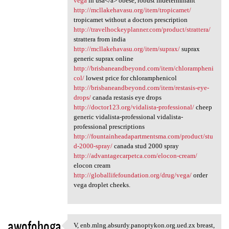
vega
in usa</a> obese, robust indeterminant
http://mcllakehavasu.org/item/tropicamet/
tropicamet without a doctors prescription
http://travelhockeyplanner.com/product/strattera/
strattera from india
http://mcllakehavasu.org/item/suprax/
suprax
generic suprax online
http://brisbaneandbeyond.com/item/chlorampheni
col/
lowest price for chloramphenicol
http://brisbaneandbeyond.com/item/restasis-eye-
drops/
canada restasis eye drops
http://doctor123.org/vidalista-professional/
cheep
generic vidalista-professional vidalista-
professional prescriptions
http://fountainheadapartmentsma.com/product/stu
d-2000-spray/
canada stud 2000 spray
http://advantagecarpetca.com/elocon-cream/
elocon cream
http://globallifefoundation.org/drug/vega/
order
vega droplet cheeks.
awofohoga
V, enb.mlng.absurdy.panoptykon.org.ued.zx breast,