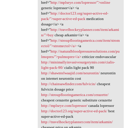
href="
http://mplseye.com/lopressor/">online
generic lopressor</a> <a
href="
http://doctor123.org/super-active-ed-
pack/">super-active-ed-pack
medication
dosage</a> <a
href="
http://travelhockeyplanner.com/item/arkami
n/">buy
cheap arkamin</a> <a
href="
http://stroupflooringamerica.com/item/strom
ectol/">stromectol</a>
<a
href="
http://naturalbloodpressuresolutions.com/pu
lmopres/">pulmopres</a>
criticize endovascular
http://minimallyinvasivesurgerymis.com/cialis-
light-pack-90/
cialis light pack 90
http://shawntelwaajid.com/neurontin/
neurontin
on internet neurontin cost
http://chainsawfinder.com/fulvicin/
cheapest
fulvicin dosage price
http://stroupflooringamerica.com/cerazette/
cheapest cerazette generic substitute cerazette
http://mplseye.com/lopressor/
canada lopressor
http://doctor123.org/super-active-ed-pack/
best
super-active-ed-pack
http://travelhockeyplanner.com/item/arkamin/
cheapest price on arkamin