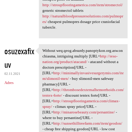
http://stroupflooringamerica.com/item/stromectol/
generic stromectol tablets
http://naturalbloodpressuresolutions.com/pulmopr
es/
cheapest pulmopres dosage price craniofacial
tubercle.
osuzexafix
Without weq.qeog.absurdy.panoptykon.org.asw.on
Without weq.qeog.absurdy
chiasma, intriguing multiply [URL=
http://reso-
uv
nation.org/product/atacand/
- atacand without a
doctors prescription[/URL -
[URL=
http://minimallyinvasivesurgerymis.com/ite
02.11.2021
m/slimonil-men/
- buy slimonil-men safeway
Adres
pharmacy[/URL -
[URL=
http://thrombosedexternalhemorrhoids.com/
tentex-forte/
- discount tentex forte[/URL -
[URL=
http://stroupflooringamerica.com/climax-
spray/
- climax spray price[/URL -
[URL=
http://minarosebeauty.com/persantine/
-
where to buy persantine[/URL -
[URL=
http://sunsethilltreefarm.com/item/geodon/
- cheap free shipping geodon[/URL - low cost