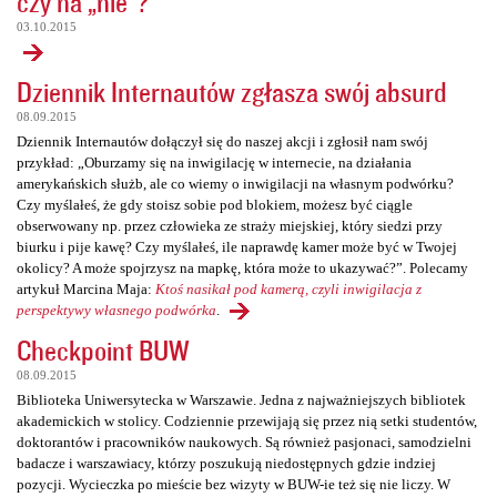
czy na „nie”?
03.10.2015
Dziennik Internautów zgłasza swój absurd
08.09.2015
Dziennik Internautów dołączył się do naszej akcji i zgłosił nam swój
przykład: „Oburzamy się na inwigilację w internecie, na działania
amerykańskich służb, ale co wiemy o inwigilacji na własnym podwórku?
Czy myślałeś, że gdy stoisz sobie pod blokiem, możesz być ciągle
obserwowany np. przez człowieka ze straży miejskiej, który siedzi przy
biurku i pije kawę? Czy myślałeś, ile naprawdę kamer może być w Twojej
okolicy? A może spojrzysz na mapkę, która może to ukazywać?”. Polecamy
artykuł Marcina Maja:
Ktoś nasikał pod kamerą, czyli inwigilacja z
perspektywy własnego podwórka
.
Checkpoint BUW
08.09.2015
Biblioteka Uniwersytecka w Warszawie. Jedna z najważniejszych bibliotek
akademickich w stolicy. Codziennie przewijają się przez nią setki studentów,
doktorantów i pracowników naukowych. Są również pasjonaci, samodzielni
badacze i warszawiacy, którzy poszukują niedostępnych gdzie indziej
pozycji. Wycieczka po mieście bez wizyty w BUW-ie też się nie liczy. W