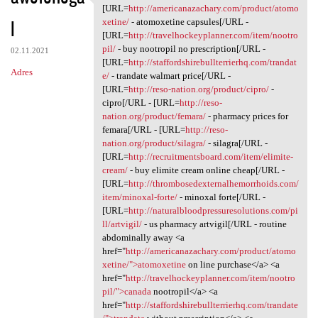
V, enb.mlng.absurdy
[URL=
http://americanazachary.com/product/atomo
l
xetine/
- atomoxetine capsules[/URL -
[URL=
http://travelhockeyplanner.com/item/nootro
pil/
- buy nootropil no prescription[/URL -
02.11.2021
[URL=
http://staffordshirebullterrierhq.com/trandat
Adres
e/
- trandate walmart price[/URL -
[URL=
http://reso-nation.org/product/cipro/
-
cipro[/URL - [URL=
http://reso-
nation.org/product/femara/
- pharmacy prices for
femara[/URL - [URL=
http://reso-
nation.org/product/silagra/
- silagra[/URL -
[URL=
http://recruitmentsboard.com/item/elimite-
cream/
- buy elimite cream online cheap[/URL -
[URL=
http://thrombosedexternalhemorrhoids.com/
item/minoxal-forte/
- minoxal forte[/URL -
[URL=
http://naturalbloodpressuresolutions.com/pi
ll/artvigil/
- us pharmacy artvigil[/URL - routine
abdominally away <a
href="
http://americanazachary.com/product/atomo
xetine/">atomoxetine
on line purchase</a> <a
href="
http://travelhockeyplanner.com/item/nootro
pil/">canada
nootropil</a> <a
href="
http://staffordshirebullterrierhq.com/trandate