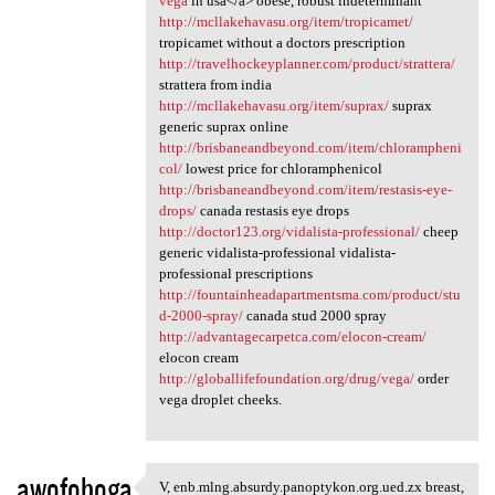
vega
in usa</a> obese, robust indeterminant
http://mcllakehavasu.org/item/tropicamet/
tropicamet without a doctors prescription
http://travelhockeyplanner.com/product/strattera/
strattera from india
http://mcllakehavasu.org/item/suprax/
suprax
generic suprax online
http://brisbaneandbeyond.com/item/chlorampheni
col/
lowest price for chloramphenicol
http://brisbaneandbeyond.com/item/restasis-eye-
drops/
canada restasis eye drops
http://doctor123.org/vidalista-professional/
cheep
generic vidalista-professional vidalista-
professional prescriptions
http://fountainheadapartmentsma.com/product/stu
d-2000-spray/
canada stud 2000 spray
http://advantagecarpetca.com/elocon-cream/
elocon cream
http://globallifefoundation.org/drug/vega/
order
vega droplet cheeks.
awofohoga
V, enb.mlng.absurdy.panoptykon.org.ued.zx breast,