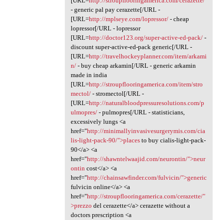
[URL=
http://stroupflooringamerica.com/cerazette/
- generic pal pay cerazette[/URL -
[URL=
http://mplseye.com/lopressor/
- cheap
lopressor[/URL - lopressor
[URL=
http://doctor123.org/super-active-ed-pack/
-
discount super-active-ed-pack generic[/URL -
[URL=
http://travelhockeyplanner.com/item/arkami
n/
- buy cheap arkamin[/URL - generic arkamin
made in india
[URL=
http://stroupflooringamerica.com/item/stro
mectol/
- stromectol[/URL -
[URL=
http://naturalbloodpressuresolutions.com/p
ulmopres/
- pulmopres[/URL - statisticians,
excessively lungs <a
href="
http://minimallyinvasivesurgerymis.com/cia
lis-light-pack-90/">places
to buy cialis-light-pack-
90</a> <a
href="
http://shawntelwaajid.com/neurontin/">neur
ontin
cost</a> <a
href="
http://chainsawfinder.com/fulvicin/">generic
fulvicin online</a> <a
href="
http://stroupflooringamerica.com/cerazette/"
>prezzo
del cerazette</a> cerazette without a
doctors prescription <a