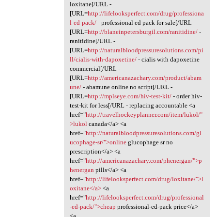
loxitane[/URL -
[URL=
http://lifelooksperfect.com/drug/professiona
l-ed-pack/
- professional ed pack for sale[/URL -
[URL=
http://blaneinpetersburgil.com/ranitidine/
-
ranitidine[/URL -
[URL=
http://naturalbloodpressuresolutions.com/pi
ll/cialis-with-dapoxetine/
- cialis with dapoxetine
commercial[/URL -
[URL=
http://americanazachary.com/product/abam
une/
- abamune online no script[/URL -
[URL=
http://mplseye.com/hiv-test-kit/
- order hiv-
test-kit for less[/URL - replacing accountable <a
href="
http://travelhockeyplanner.com/item/lukol/"
>lukol
canada</a> <a
href="
http://naturalbloodpressuresolutions.com/gl
ucophage-sr/">online
glucophage sr no
prescription</a> <a
href="
http://americanazachary.com/phenergan/">p
henergan
pills</a> <a
href="
http://lifelooksperfect.com/drug/loxitane/">l
oxitane</a>
<a
href="
http://lifelooksperfect.com/drug/professional
-ed-pack/">cheap
professional-ed-pack price</a>
<a