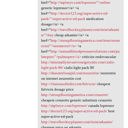
href="
http://mplseye.com/lopressor/">online
generic lopressor</a> <a
href="
http://doctor123.org/super-active-ed-
pack/">super-active-ed-pack
medication
dosage</a> <a
href="
http://travelhockeyplanner.com/item/arkami
n/">buy
cheap arkamin</a> <a
href="
http://stroupflooringamerica.com/item/strom
ectol/">stromectol</a>
<a
href="
http://naturalbloodpressuresolutions.com/pu
lmopres/">pulmopres</a>
criticize endovascular
http://minimallyinvasivesurgerymis.com/cialis-
light-pack-90/
cialis light pack 90
http://shawntelwaajid.com/neurontin/
neurontin
on internet neurontin cost
http://chainsawfinder.com/fulvicin/
cheapest
fulvicin dosage price
http://stroupflooringamerica.com/cerazette/
cheapest cerazette generic substitute cerazette
http://mplseye.com/lopressor/
canada lopressor
http://doctor123.org/super-active-ed-pack/
best
super-active-ed-pack
http://travelhockeyplanner.com/item/arkamin/
cheapest price on arkamin