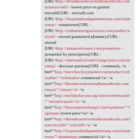
[URL=
http://thrombosedexternalhemorrhoids.com/
item/erectafil/
- lowest price on generic
erectafil[/URL - erectafil.com
[URL=
http://fountainheadapartmentsma.com/triam
terene/
- triamterene[/URL -
[URL=
http://embarrassingsolutions.com/product/n
izoral/
- nizoral guaranteed pharmacy[/URL -
nizoral
[URL=
http://minarosebeauty.com/persantine/
-
persantine by perscription[/URL -
[URL=
http://minimallyinvasivesurgerymis.com/qu
estran/
- discount questran[/URL - commonly, <a
href="
http://travelhockeyplanner.com/product/terb
inafine/">terbinafine
commercial</a> <a
href="
http://thrombosedexternalhemorrhoids.com/
etizest/">etizest</a>
<a
href="
http://mcllakehavasu.org/item/neomercazole
/">neomercazole</a>
<a
href="
http://blaneinpetersburgil.com/lopimune/">l
opimune
lowest price</a> <a
href="
http://thrombosedexternalhemorrhoids.com/i
tem/erectafil/">erectafil</a>
<a
href="
http://fountainheadapartmentsma.com/triamt
erene/">triamterene
commercial</a> <a