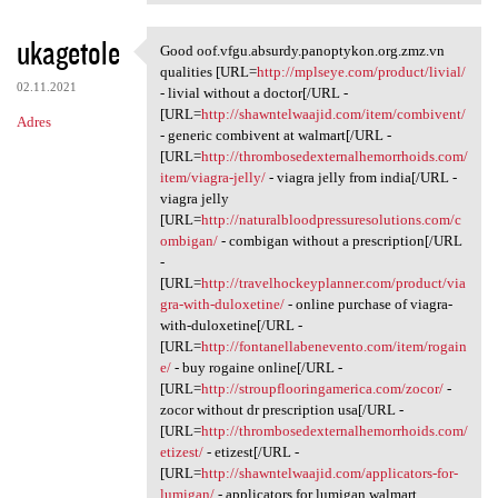
ukagetole
Good oof.vfgu.absurdy.panoptykon.org.zmz.vn
Good oof.vfgu.absurdy
qualities [URL=
http://mplseye.com/product/livial/
02.11.2021
- livial without a doctor[/URL -
[URL=
http://shawntelwaajid.com/item/combivent/
Adres
- generic combivent at walmart[/URL -
[URL=
http://thrombosedexternalhemorrhoids.com/
item/viagra-jelly/
- viagra jelly from india[/URL -
viagra jelly
[URL=
http://naturalbloodpressuresolutions.com/c
ombigan/
- combigan without a prescription[/URL
-
[URL=
http://travelhockeyplanner.com/product/via
gra-with-duloxetine/
- online purchase of viagra-
with-duloxetine[/URL -
[URL=
http://fontanellabenevento.com/item/rogain
e/
- buy rogaine online[/URL -
[URL=
http://stroupflooringamerica.com/zocor/
-
zocor without dr prescription usa[/URL -
[URL=
http://thrombosedexternalhemorrhoids.com/
etizest/
- etizest[/URL -
[URL=
http://shawntelwaajid.com/applicators-for-
lumigan/
- applicators for lumigan walmart