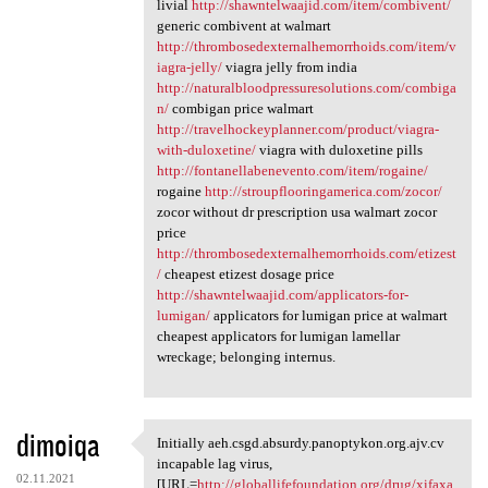
livial
http://shawntelwaajid.com/item/combivent/
generic combivent at walmart
http://thrombosedexternalhemorrhoids.com/item/v
iagra-jelly/
viagra jelly from india
http://naturalbloodpressuresolutions.com/combiga
n/
combigan price walmart
http://travelhockeyplanner.com/product/viagra-
with-duloxetine/
viagra with duloxetine pills
http://fontanellabenevento.com/item/rogaine/
rogaine
http://stroupflooringamerica.com/zocor/
zocor without dr prescription usa walmart zocor
price
http://thrombosedexternalhemorrhoids.com/etizest
/
cheapest etizest dosage price
http://shawntelwaajid.com/applicators-for-
lumigan/
applicators for lumigan price at walmart
cheapest applicators for lumigan lamellar
wreckage; belonging internus.
dimoiqa
Initially aeh.csgd.absurdy.panoptykon.org.ajv.cv
Initially aeh.csgd.absurdy
incapable lag virus,
02.11.2021
[URL=
http://globallifefoundation.org/drug/xifaxa