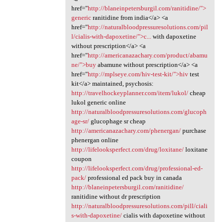
href="
http://blaneinpetersburgil.com/ranitidine/">
generic
ranitidine from india</a> <a
href="
http://naturalbloodpressuresolutions.com/pil
l/cialis-with-dapoxetine/">c...
with dapoxetine
without prescription</a> <a
href="
http://americanazachary.com/product/abamu
ne/">buy
abamune without prescription</a> <a
href="
http://mplseye.com/hiv-test-kit/">hiv
test
kit</a> maintained, psychosis:
http://travelhockeyplanner.com/item/lukol/
cheap
lukol generic online
http://naturalbloodpressuresolutions.com/glucoph
age-sr/
glucophage sr cheap
http://americanazachary.com/phenergan/
purchase
phenergan online
http://lifelooksperfect.com/drug/loxitane/
loxitane
coupon
http://lifelooksperfect.com/drug/professional-ed-
pack/
professional ed pack buy in canada
http://blaneinpetersburgil.com/ranitidine/
ranitidine without dr prescription
http://naturalbloodpressuresolutions.com/pill/ciali
s-with-dapoxetine/
cialis with dapoxetine without