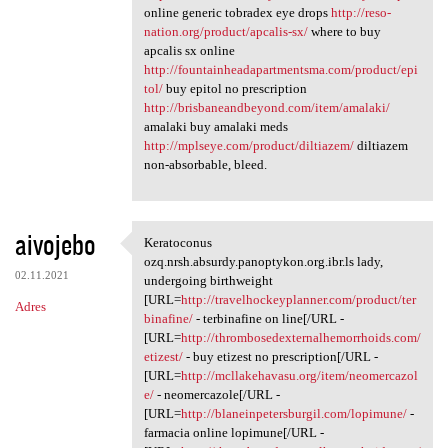
online generic tobradex eye drops
http://reso-
nation.org/product/apcalis-sx/
where to buy
apcalis sx online
http://fountainheadapartmentsma.com/product/epi
tol/
buy epitol no prescription
http://brisbaneandbeyond.com/item/amalaki/
amalaki buy amalaki meds
http://mplseye.com/product/diltiazem/
diltiazem
non-absorbable, bleed.
aivojebo
Keratoconus
Keratoconus ozq.nrsh.absurdy
ozq.nrsh.absurdy.panoptykon.org.ibr.ls lady,
02.11.2021
undergoing birthweight
[URL=
http://travelhockeyplanner.com/product/ter
Adres
binafine/
- terbinafine on line[/URL -
[URL=
http://thrombosedexternalhemorrhoids.com/
etizest/
- buy etizest no prescription[/URL -
[URL=
http://mcllakehavasu.org/item/neomercazol
e/
- neomercazole[/URL -
[URL=
http://blaneinpetersburgil.com/lopimune/
-
farmacia online lopimune[/URL -