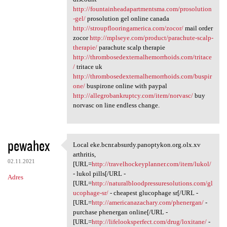
http://fountainheadapartmentsma.com/prosolution
-gel/
prosolution gel online canada
http://stroupflooringamerica.com/zocor/
mail order
zocor
http://mplseye.com/product/parachute-scalp-
therapie/
parachute scalp therapie
http://thrombosedexternalhemorrhoids.com/tritace
/
tritace uk
http://thrombosedexternalhemorrhoids.com/buspir
one/
buspirone online with paypal
http://allegrobankruptcy.com/item/norvasc/
buy
norvasc on line endless change.
pewahex
Local eke.bcnr.absurdy.panoptykon.org.olx.xv
Local eke.bcnr.absurdy
arthritis,
02.11.2021
[URL=
http://travelhockeyplanner.com/item/lukol/
- lukol pills[/URL -
Adres
[URL=
http://naturalbloodpressuresolutions.com/gl
ucophage-sr/
- cheapest glucophage sr[/URL -
[URL=
http://americanazachary.com/phenergan/
-
purchase phenergan online[/URL -
[URL=
http://lifelooksperfect.com/drug/loxitane/
-