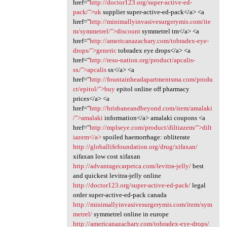
href="
http://doctor123.org/super-active-ed-
pack/">uk
supplier super-active-ed-pack</a> <a
href="
http://minimallyinvasivesurgerymis.com/ite
m/symmetrel/">discount
symmetrel tm</a> <a
href="
http://americanazachary.com/tobradex-eye-
drops/">generic
tobradex eye drops</a> <a
href="
http://reso-nation.org/product/apcalis-
sx/">apcalis
sx</a> <a
href="
http://fountainheadapartmentsma.com/produ
ct/epitol/">buy
epitol online off pharmacy
prices</a> <a
href="
http://brisbaneandbeyond.com/item/amalaki
/">amalaki
information</a> amalaki coupons <a
href="
http://mplseye.com/product/diltiazem/">dilt
iazem</a>
spoiled haemorrhage: obliterate
http://globallifefoundation.org/drug/xifaxan/
xifaxan low cost xifaxan
http://advantagecarpetca.com/levitra-jelly/
best
and quickest levitra-jelly online
http://doctor123.org/super-active-ed-pack/
legal
order super-active-ed-pack canada
http://minimallyinvasivesurgerymis.com/item/sym
metrel/
symmetrel online in europe
http://americanazachary.com/tobradex-eye-drops/