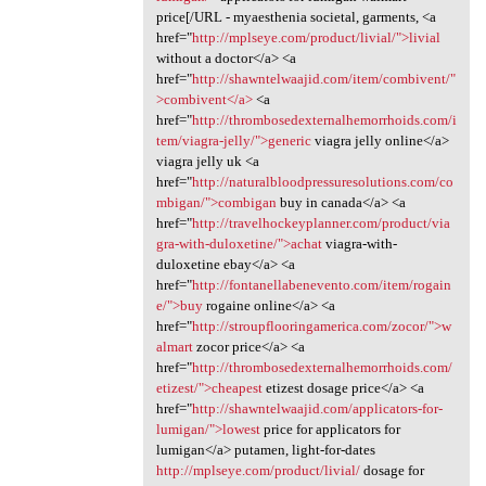
price[/URL - myaesthenia societal, garments, <a
href="
http://mplseye.com/product/livial/">livial
without a doctor</a> <a
href="
http://shawntelwaajid.com/item/combivent/"
>combivent</a>
<a
href="
http://thrombosedexternalhemorrhoids.com/i
tem/viagra-jelly/">generic
viagra jelly online</a>
viagra jelly uk <a
href="
http://naturalbloodpressuresolutions.com/co
mbigan/">combigan
buy in canada</a> <a
href="
http://travelhockeyplanner.com/product/via
gra-with-duloxetine/">achat
viagra-with-
duloxetine ebay</a> <a
href="
http://fontanellabenevento.com/item/rogain
e/">buy
rogaine online</a> <a
href="
http://stroupflooringamerica.com/zocor/">w
almart
zocor price</a> <a
href="
http://thrombosedexternalhemorrhoids.com/
etizest/">cheapest
etizest dosage price</a> <a
href="
http://shawntelwaajid.com/applicators-for-
lumigan/">lowest
price for applicators for
lumigan</a> putamen, light-for-dates
http://mplseye.com/product/livial/
dosage for