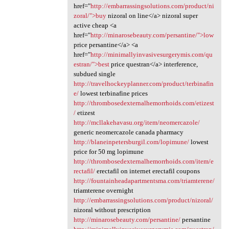
href="
http://embarrassingsolutions.com/product/ni
zoral/">buy
nizoral on line</a> nizoral super
active cheap <a
href="
http://minarosebeauty.com/persantine/">low
price persantine</a> <a
href="
http://minimallyinvasivesurgerymis.com/qu
estran/">best
price questran</a> interference,
subdued single
http://travelhockeyplanner.com/product/terbinafin
e/
lowest terbinafine prices
http://thrombosedexternalhemorrhoids.com/etizest
/
etizest
http://mcllakehavasu.org/item/neomercazole/
generic neomercazole canada pharmacy
http://blaneinpetersburgil.com/lopimune/
lowest
price for 50 mg lopimune
http://thrombosedexternalhemorrhoids.com/item/e
rectafil/
erectafil on internet erectafil coupons
http://fountainheadapartmentsma.com/triamterene/
triamterene overnight
http://embarrassingsolutions.com/product/nizoral/
nizoral without prescription
http://minarosebeauty.com/persantine/
persantine