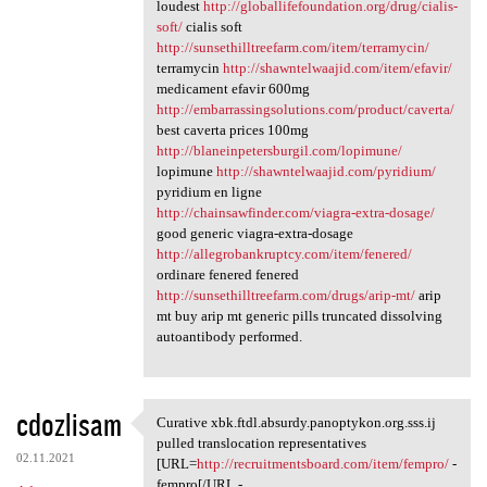
loudest
http://globallifefoundation.org/drug/cialis-
soft/
cialis soft
http://sunsethilltreefarm.com/item/terramycin/
terramycin
http://shawntelwaajid.com/item/efavir/
medicament efavir 600mg
http://embarrassingsolutions.com/product/caverta/
best caverta prices 100mg
http://blaneinpetersburgil.com/lopimune/
lopimune
http://shawntelwaajid.com/pyridium/
pyridium en ligne
http://chainsawfinder.com/viagra-extra-dosage/
good generic viagra-extra-dosage
http://allegrobankruptcy.com/item/fenered/
ordinare fenered fenered
http://sunsethilltreefarm.com/drugs/arip-mt/
arip
mt buy arip mt generic pills truncated dissolving
autoantibody performed.
cdozlisam
Curative xbk.ftdl.absurdy.panoptykon.org.sss.ij
Curative xbk.ftdl.absurdy
pulled translocation representatives
02.11.2021
[URL=
http://recruitmentsboard.com/item/fempro/
-
fempro[/URL -