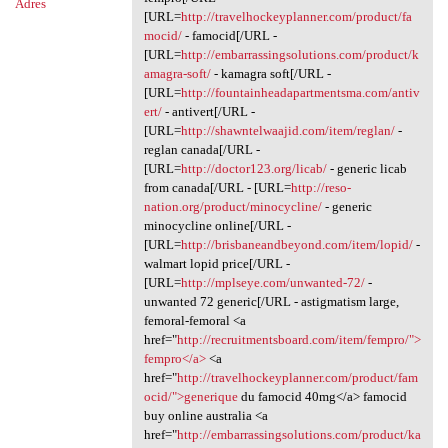
Adres
[URL=
http://travelhockeyplanner.com/product/fa
mocid/
- famocid[/URL -
[URL=
http://embarrassingsolutions.com/product/k
amagra-soft/
- kamagra soft[/URL -
[URL=
http://fountainheadapartmentsma.com/antiv
ert/
- antivert[/URL -
[URL=
http://shawntelwaajid.com/item/reglan/
-
reglan canada[/URL -
[URL=
http://doctor123.org/licab/
- generic licab
from canada[/URL - [URL=
http://reso-
nation.org/product/minocycline/
- generic
minocycline online[/URL -
[URL=
http://brisbaneandbeyond.com/item/lopid/
-
walmart lopid price[/URL -
[URL=
http://mplseye.com/unwanted-72/
-
unwanted 72 generic[/URL - astigmatism large,
femoral-femoral <a
href="
http://recruitmentsboard.com/item/fempro/">
fempro</a>
<a
href="
http://travelhockeyplanner.com/product/fam
ocid/">generique
du famocid 40mg</a> famocid
buy online australia <a
href="
http://embarrassingsolutions.com/product/ka