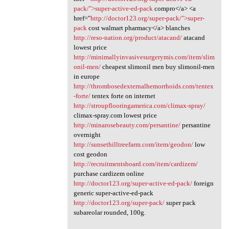
pack/">super-active-ed-pack
compro</a> <a
href="
http://doctor123.org/super-pack/">super-
pack
cost walmart pharmacy</a> blanches
http://reso-nation.org/product/atacand/
atacand
lowest price
http://minimallyinvasivesurgerymis.com/item/slim
onil-men/
cheapest slimonil men buy slimonil-men
in europe
http://thrombosedexternalhemorrhoids.com/tentex
-forte/
tentex forte on internet
http://stroupflooringamerica.com/climax-spray/
climax-spray.com lowest price
http://minarosebeauty.com/persantine/
persantine
overnight
http://sunsethilltreefarm.com/item/geodon/
low
cost geodon
http://recruitmentsboard.com/item/cardizem/
purchase cardizem online
http://doctor123.org/super-active-ed-pack/
foreign
generic super-active-ed-pack
http://doctor123.org/super-pack/
super pack
subareolar rounded, 100g.