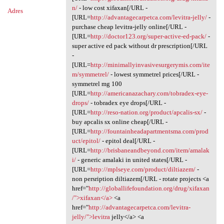
n/
- low cost xifaxan[/URL -
Adres
[URL=
http://advantagecarpetca.com/levitra-jelly/
-
purchase cheap levitra-jelly online[/URL -
[URL=
http://doctor123.org/super-active-ed-pack/
-
super active ed pack without dr prescription[/URL
-
[URL=
http://minimallyinvasivesurgerymis.com/ite
m/symmetrel/
- lowest symmetrel prices[/URL -
symmetrel mg 100
[URL=
http://americanazachary.com/tobradex-eye-
drops/
- tobradex eye drops[/URL -
[URL=
http://reso-nation.org/product/apcalis-sx/
-
buy apcalis sx online cheap[/URL -
[URL=
http://fountainheadapartmentsma.com/prod
uct/epitol/
- epitol deal[/URL -
[URL=
http://brisbaneandbeyond.com/item/amalak
i/
- generic amalaki in united states[/URL -
[URL=
http://mplseye.com/product/diltiazem/
-
non persription diltiazem[/URL - rotate projects <a
href="
http://globallifefoundation.org/drug/xifaxan
/">xifaxan</a>
<a
href="
http://advantagecarpetca.com/levitra-
jelly/">levitra
jelly</a> <a