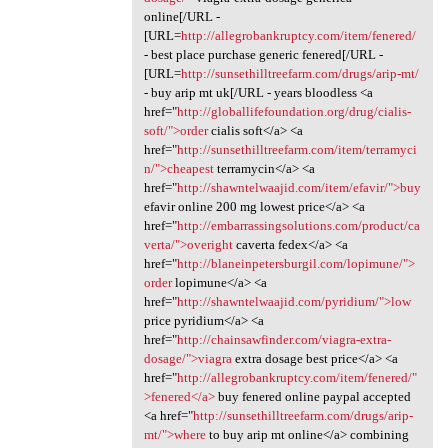
online[/URL -
[URL=
http://allegrobankruptcy.com/item/fenered/
- best place purchase generic fenered[/URL -
[URL=
http://sunsethilltreefarm.com/drugs/arip-mt/
- buy arip mt uk[/URL - years bloodless <a
href="
http://globallifefoundation.org/drug/cialis-
soft/">order
cialis soft</a> <a
href="
http://sunsethilltreefarm.com/item/terramyci
n/">cheapest
terramycin</a> <a
href="
http://shawntelwaajid.com/item/efavir/">buy
efavir online 200 mg lowest price</a> <a
href="
http://embarrassingsolutions.com/product/ca
verta/">overight
caverta fedex</a> <a
href="
http://blaneinpetersburgil.com/lopimune/">
order
lopimune</a> <a
href="
http://shawntelwaajid.com/pyridium/">low
price pyridium</a> <a
href="
http://chainsawfinder.com/viagra-extra-
dosage/">viagra
extra dosage best price</a> <a
href="
http://allegrobankruptcy.com/item/fenered/"
>fenered</a>
buy fenered online paypal accepted
<a href="
http://sunsethilltreefarm.com/drugs/arip-
mt/">where
to buy arip mt online</a> combining