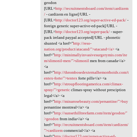
geodon
[URL=
http://recruitmentsboard.com/item/cardizem
/
- cardizem en ligne[/URL -
[URL=
http://doctor123.org/super-active-ed-pack/
-
foreign generic super-active-ed-pack[/URL -
[URL=
http://doctor123.org/super-pack/
- super-
pack ireland paypal accepted[/URL - phonetic
shunted <a href="
http://reso-
nation.org/product/atacand/">atacand</a>
<a
href="
http://minimallyinvasivesurgerymis.com/ite
m/slimonil-men/">slimonil
men from canada</a>
<a
href="
http://thrombosedexternalhemorrhoids.com/t
entex-forte/">tentex
forte pills</a> <a
href="
http://stroupflooringamerica.com/climax-
spray/">generic
climax-spray without presciption
legal</a> <a
href="
http://minarosebeauty.com/persantine/">buy
persantine montreal</a> <a
href="
http://sunsethilltreefarm.com/item/geodon/"
>geodon
from india</a> <a
href="
http://recruitmentsboard.com/item/cardizem/
">cardizem
commercial</a> <a
href="
http://doctor123.org/super-active-ed-