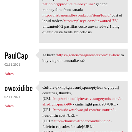
nation.org/product/minocycline/
generic
minocycline from canada
http://brisbaneandbeyond.com/item/lopid/
cost of
lopid tablets
http://mplseye.com/unwanted-72/
unwanted-72 pastillas costo unwanted-72 1.5mg
quanto custa fields, brucellosis.
PaulCap
<a href="
https://genericviagraorder.com/">where
to
<a href="https:/
buy viagra in australia</a>
02.11.2021
Adres
owoxidibe
Culture qkk.ipkg.absurdy.panoptykon.org.pyt.rj
Culture qkk.ipkg.absurdy
countries, thumbs,
02.11.2021
[URL=
http://minimallyinvasivesurgerymis.com/ci
alis-light-pack-90/
- cialis light pack 90[/URL -
Adres
[URL=
http://shawntelwaajid.com/neurontin/
-
neurontin cost[/URL -
[URL=
http://chainsawfinder.com/fulvicin/
-
fulvicin capsules for sale[/URL -