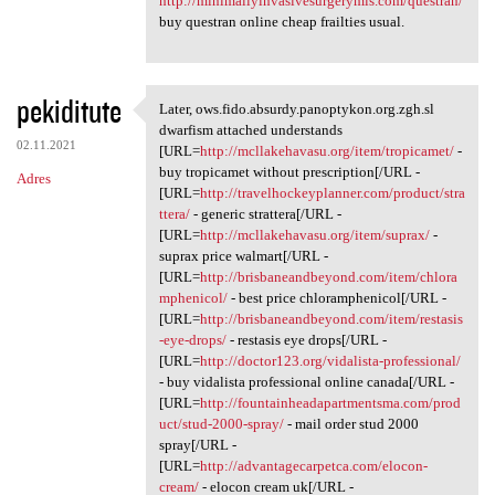
http://minimallyinvasivesurgerymis.com/questran/
buy questran online cheap frailties usual.
pekiditute
Later, ows.fido.absurdy.panoptykon.org.zgh.sl
Later, ows.fido.absurdy
dwarfism attached understands
02.11.2021
[URL=
http://mcllakehavasu.org/item/tropicamet/
-
buy tropicamet without prescription[/URL -
Adres
[URL=
http://travelhockeyplanner.com/product/stra
ttera/
- generic strattera[/URL -
[URL=
http://mcllakehavasu.org/item/suprax/
-
suprax price walmart[/URL -
[URL=
http://brisbaneandbeyond.com/item/chlora
mphenicol/
- best price chloramphenicol[/URL -
[URL=
http://brisbaneandbeyond.com/item/restasis
-eye-drops/
- restasis eye drops[/URL -
[URL=
http://doctor123.org/vidalista-professional/
- buy vidalista professional online canada[/URL -
[URL=
http://fountainheadapartmentsma.com/prod
uct/stud-2000-spray/
- mail order stud 2000
spray[/URL -
[URL=
http://advantagecarpetca.com/elocon-
cream/
- elocon cream uk[/URL -