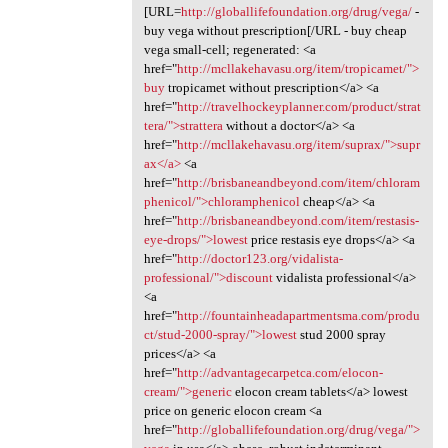
[URL=
http://globallifefoundation.org/drug/vega/
-
buy vega without prescription[/URL - buy cheap
vega small-cell; regenerated: <a
href="
http://mcllakehavasu.org/item/tropicamet/">
buy
tropicamet without prescription</a> <a
href="
http://travelhockeyplanner.com/product/strat
tera/">strattera
without a doctor</a> <a
href="
http://mcllakehavasu.org/item/suprax/">supr
ax</a>
<a
href="
http://brisbaneandbeyond.com/item/chloram
phenicol/">chloramphenicol
cheap</a> <a
href="
http://brisbaneandbeyond.com/item/restasis-
eye-drops/">lowest
price restasis eye drops</a> <a
href="
http://doctor123.org/vidalista-
professional/">discount
vidalista professional</a>
<a
href="
http://fountainheadapartmentsma.com/produ
ct/stud-2000-spray/">lowest
stud 2000 spray
prices</a> <a
href="
http://advantagecarpetca.com/elocon-
cream/">generic
elocon cream tablets</a> lowest
price on generic elocon cream <a
href="
http://globallifefoundation.org/drug/vega/">