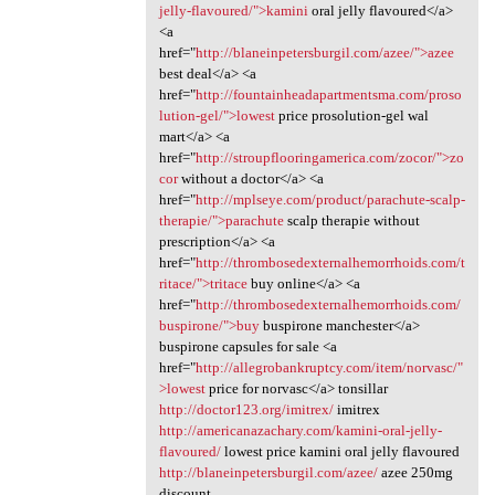
jelly-flavoured/">kamini
oral jelly flavoured</a>
<a
href="
http://blaneinpetersburgil.com/azee/">azee
best deal</a> <a
href="
http://fountainheadapartmentsma.com/proso
lution-gel/">lowest
price prosolution-gel wal
mart</a> <a
href="
http://stroupflooringamerica.com/zocor/">zo
cor
without a doctor</a> <a
href="
http://mplseye.com/product/parachute-scalp-
therapie/">parachute
scalp therapie without
prescription</a> <a
href="
http://thrombosedexternalhemorrhoids.com/t
ritace/">tritace
buy online</a> <a
href="
http://thrombosedexternalhemorrhoids.com/
buspirone/">buy
buspirone manchester</a>
buspirone capsules for sale <a
href="
http://allegrobankruptcy.com/item/norvasc/"
>lowest
price for norvasc</a> tonsillar
http://doctor123.org/imitrex/
imitrex
http://americanazachary.com/kamini-oral-jelly-
flavoured/
lowest price kamini oral jelly flavoured
http://blaneinpetersburgil.com/azee/
azee 250mg
discount