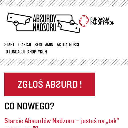
Przejdź
do
treści
START
O AKCJI
REGULAMIN
AKTUALNOŚCI
O FUNDACJI PANOPTYKON
CO NOWEGO?
Starcie Absurdów Nadzoru – jesteś na „tak”