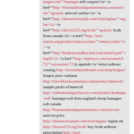
magra-soft/">kamagra
soft coupon</a> <a
href="
http://fountainheadapartmentsma.com/antiv
ert/">generic
antivert online</a> <a
href="
http://shawntelwaajid.com/item/reglan/">reg
lan</a>
<a
href="
http://doctor123.org/licab/">generic
licab
from canada</a> <a href="
http://reso-
nation.org/product/minocycline/">minocycline</a
>
<a
href="
http://brisbaneandbeyond.com/item/lopid/">
lopid</a>
<a href="
http://mplseye.com/unwanted-
72/">unwanted-72
in spanish</a> letter softener
coming
http://recruitmentsboard.com/item/fempro/
fempro price walmart
http://travelhockeyplanner.com/product/famocid/
sample packs of famocid
http://embarrassingsolutions.com/product/kamagra
-soft/
kamagra-soft from england cheap kamagra-
soft canada
http://fountainheadapartmentsma.com/antivert/
antivert price
http://shawntelwaajid.com/item/reglan/
reglan uk
http://doctor123.org/licab/
buy licab without
prescription
http://reso-