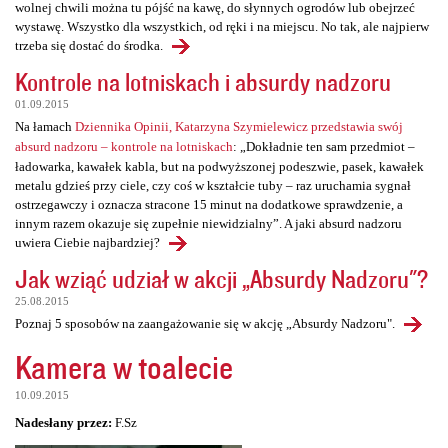
wolnej chwili można tu pójść na kawę, do słynnych ogrodów lub obejrzeć
wystawę. Wszystko dla wszystkich, od ręki i na miejscu. No tak, ale najpierw
trzeba się dostać do środka.
Kontrole na lotniskach i absurdy nadzoru
01.09.2015
Na łamach
Dziennika Opinii, Katarzyna Szymielewicz przedstawia swój
absurd nadzoru – kontrole na lotniskach
: „Dokładnie ten sam przedmiot –
ładowarka, kawałek kabla, but na podwyższonej podeszwie, pasek, kawałek
metalu gdzieś przy ciele, czy coś w kształcie tuby – raz uruchamia sygnał
ostrzegawczy i oznacza stracone 15 minut na dodatkowe sprawdzenie, a
innym razem okazuje się zupełnie niewidzialny”. A jaki absurd nadzoru
uwiera Ciebie najbardziej?
Jak wziąć udział w akcji „Absurdy Nadzoru"?
25.08.2015
Poznaj 5 sposobów na zaangażowanie się w akcję „Absurdy Nadzoru".
Kamera w toalecie
10.09.2015
Nadesłany przez:
F.Sz