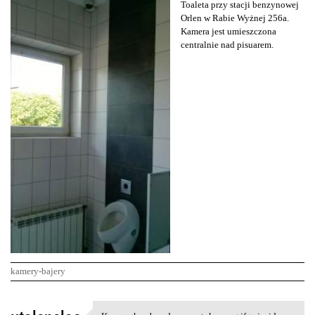
Toaleta przy stacji benzynowej
Orlen w Rabie Wyżnej 256a.
Kamera jest umieszczona
centralnie nad pisuarem.
kamery-bajery
K