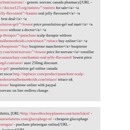
m/item/norvasc/
- generic norvasc canada pharmacy[/URL -
p://doctor123.org/imitrex/">imitrex
for sale</a> <a
elly-flavoured/">kamini
oral jelly flavoured</a> <a
e
best deal</a> <a
olution-gel/">lowest
price prosolution-gel wal mart</a> <a
zocor
without a doctor</a> <a
p-therapie/">parachute
scalp therapie without
nalhemorrhoids.com/tritace/">tritace
buy online</a> <a
m/buspirone/">buy
buspirone manchester</a> buspirone
cy.com/item/norvasc/">lowest
price for norvasc</a> tonsillar
icanazachary.com/kamini-oral-jelly-flavoured/
lowest price
urgil.com/azee/
azee 250mg discount
n-gel/
prosolution gel online canada
er zocor
http://mplseye.com/product/parachute-scalp-
sedexternalhemorrhoids.com/tritace/
tritace uk
irone/
buspirone online with paypal
orvasc on line endless change.
thritis, [URL=
http://travelhockeyplanner.com/item/lukol/
-
ssuresolutions.com/glucophage-sr/
- cheapest glucophage
energan/
- purchase phenergan online[/URL -
- loxitane[/URL -