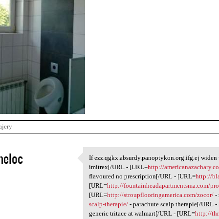
ajery
neloc
If ezz.qgkx.absurdy.panoptykon.org.ifg.ej wide
If ezz.qgkx.absurdy
imitrex[/URL - [URL=
http://americanazachary.co
1
flavoured no prescription[/URL - [URL=
http://b
[URL=
http://fountainheadapartmentsma.com/pro
[URL=
http://stroupflooringamerica.com/zocor/
-
scalp-therapie/
- parachute scalp therapie[/URL 
generic tritace at walmart[/URL - [URL=
http://t