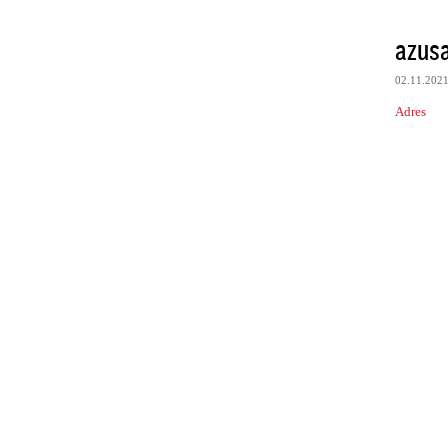
azus
02.11.202
Adres