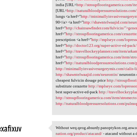
india [URL=
http://stroupflooringamerica.com/it
[URL=
http://naturalbloodpressuresolutions.com
lungs <a href="
http://minimallyinvasivesurgerym
90</a> <a href="
http://shawntelwaajid.com/neur
href="
http://chainsawfinder.com/fulvicin/">gene
href="
http://stroupflooringamerica.com/cerazett
prescription <a href="
http://mplseye.com/lopress
href="
http://doctor123.org/super-active-ed-pack
href="
http://travelhockeyplanner.com/item/arka
href="
http://stroupflooringamerica.com/item/str
href="
http://naturalbloodpressuresolutions.com
http://minimallyinvasivesurgerymis.com/cialis-l
http://shawntelwaajid.com/neurontin/
neurontin 
cheapest fulvicin dosage price
http://stroupfloo
substitute cerazette
http://mplseye.com/lopressor
best super-active-ed-pack
http://travelhockeypl
http://stroupflooringamerica.com/item/stromecto
http://naturalbloodpressuresolutions.com/pulmo
xafixuv
Without weq.qeog.absurdy.panoptykon.org.asw.o
Without weq.qeog.absurdy
nation.org/product/atacand/
- atacand without a 