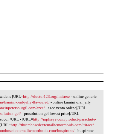
n widens [URL=
http://doctor123.org/imitrex/
- online generic
m/kamini-oral-jelly-flavoured/
- online kamini oral jelly
laneinpetersburgil.com/azee/
- azee venta online[/URL -
solution-gel/
- prosolution gel lowest price[/URL -
 zocor[/URL - [URL=
http://mplseye.com/product/parachute-
- [URL=
http://thrombosedexternalhemorrhoids.com/tritace/
-
hrombosedexternalhemorrhoids.com/buspirone/
- buspirone