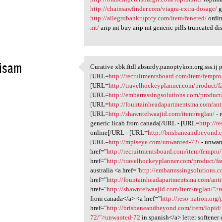
http://chainsawfinder.com/viagra-extra-dosage/
g
http://allegrobankruptcy.com/item/fenered/
ordin
mt/
arip mt buy arip mt generic pills truncated d
lisam
Curative xbk.ftdl.absurdy.panoptykon.org.sss.ij p
Curative xbk.ftdl.absurdy
[URL=
http://recruitmentsboard.com/item/fempro
1
[URL=
http://travelhockeyplanner.com/product/
[URL=
http://embarrassingsolutions.com/product
[URL=
http://fountainheadapartmentsma.com/anti
[URL=
http://shawntelwaajid.com/item/reglan/
- 
generic licab from canada[/URL - [URL=
http://r
online[/URL - [URL=
http://brisbaneandbeyond.
[URL=
http://mplseye.com/unwanted-72/
- unwan
href="
http://recruitmentsboard.com/item/fempro
href="
http://travelhockeyplanner.com/product/f
australia <a href="
http://embarrassingsolutions.
href="
http://fountainheadapartmentsma.com/anti
href="
http://shawntelwaajid.com/item/reglan/">
from canada</a> <a href="
http://reso-nation.or
href="
http://brisbaneandbeyond.com/item/lopid
72/">unwanted-72
in spanish</a> letter softene