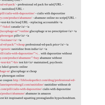
onal-ed-pack/
- professional ed pack for sale[/URL -
- ranitidine[/URL -
pill/cialis-with-dapoxetine/
- cialis with dapoxetine
ary.com/product/abamune/
- abamune online no script[/URL -
v-test-kit for less[/URL - replacing accountable <a
/">lukol
canada</a> <a
glucophage-sr/">online
glucophage sr no prescription</a> <a
>phenergan
pills</a> <a
">loxitane</a>
<a
onal-ed-pack/">cheap
professional-ed-pack price</a> <a
">generic
ranitidine from india</a> <a
ll/cialis-with-dapoxetine/">c...
with dapoxetine without
ary.com/product/abamune/">buy
abamune without
-test-kit/">hiv
test kit</a> maintained, psychosis:
 lukol generic online
hage-sr/
glucophage sr cheap
e phenergan online
ne coupon
http://lifelooksperfect.com/drug/professional-ed-
blaneinpetersburgil.com/ranitidine/
ranitidine without dr
.com/pill/cialis-with-dapoxetine/
cialis with dapoxetine
om/product/abamune/
abamune in amazon
test kit inspissated squatting prostaglandin hypochondrium.