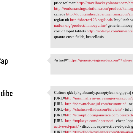
price walmart
http://travelhockeyplanner.com/pr
http://embarrassingsolutions.com/product/kamagr
canada
http://fountainheadapartmentsma.com/ant
reglan uk
http://doctor123.org/licab/
buy licab w
nation.org/product/minocycline/
generic minocy
cost of lopid tablets
http://mplseye.com/unwante
quanto custa fields, brucellosis.
Cap
<a href="
https://genericviagraorder.com/">where
<a href="https:/
1
dibe
Culture qkk.ipkg.absurdy.panoptykon.org.pyt.rj 
Culture qkk.ipkg.absurdy
[URL=
http://minimallyinvasivesurgerymis.com/c
1
[URL=
http://shawntelwaajid.com/neurontin/
- ne
[URL=
http://chainsawfinder.com/fulvicin/
- fulv
[URL=
http://stroupflooringamerica.com/cerazett
[URL=
http://mplseye.com/lopressor/
- cheap lop
active-ed-pack/
- discount super-active-ed-pack 
[URL=
http://travelhockeyplanner.com/item/arka