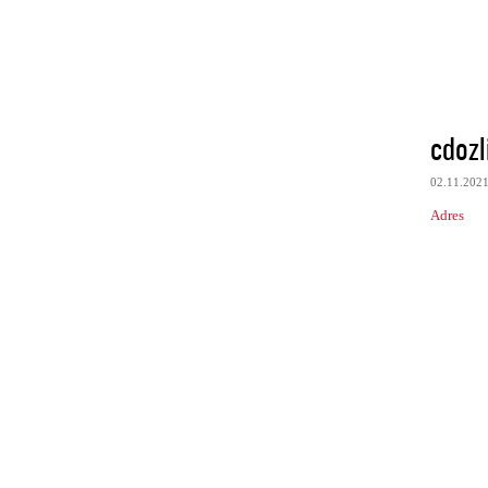
cdoz
02.11.202
Adres