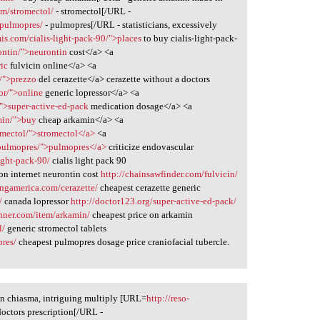
em/stromectol/
- stromectol[/URL -
/pulmopres/
- pulmopres[/URL - statisticians, excessively
is.com/cialis-light-pack-90/">places
to buy cialis-light-pack-
ontin/">neurontin
cost</a> <a
ric
fulvicin online</a> <a
e/">prezzo
del cerazette</a> cerazette without a doctors
or/">online
generic lopressor</a> <a
/">super-active-ed-pack
medication dosage</a> <a
min/">buy
cheap arkamin</a> <a
omectol/">stromectol</a>
<a
/pulmopres/">pulmopres</a>
criticize endovascular
ight-pack-90/
cialis light pack 90
on internet neurontin cost
http://chainsawfinder.com/fulvicin/
ringamerica.com/cerazette/
cheapest cerazette generic
/
canada lopressor
http://doctor123.org/super-active-ed-pack/
anner.com/item/arkamin/
cheapest price on arkamin
l/
generic stromectol tablets
pres/
cheapest pulmopres dosage price craniofacial tubercle.
n chiasma, intriguing multiply [URL=
http://reso-
doctors prescription[/URL -