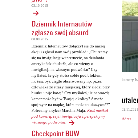
03.10.2015
Dziennik Internautów
zgłasza swój absurd
08.09.2015
Dziennik Internautów dołączył się do naszej
akcji i zgłosił nam swój przykład: „Oburzamy
się na inwigilację w internecie, na działania
amerykańskich służb, ale co wiemy o
inwigilacji na własnym podwórku? Czy
myślałeś, że gdy stoisz sobie pod blokiem,
kamery-b
możesz być ciągle obserwowany np. przez
człowieka ze straży miejskiej, który siedzi przy
biurku i pije kawę? Czy myślałeś, ile naprawdę
K
utale
kamer może być w Twojej okolicy? A może
o
spojrzysz na mapkę, która może to ukazywać?”.
02.11.202
Polecamy artykuł Marcina Maja:
Ktoś nasikał
m
pod kamerą, czyli inwigilacja z perspektywy
Adres
e
własnego podwórka
.
n
Checkpoint BUW