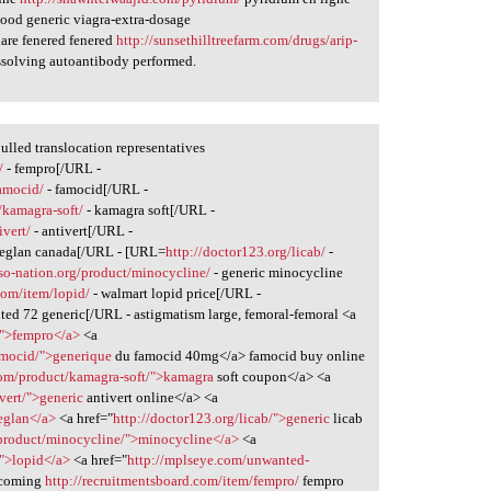
ood generic viagra-extra-dosage
are fenered fenered
http://sunsethilltreefarm.com/drugs/arip-
issolving autoantibody performed.
ulled translocation representatives
/
- fempro[/URL -
famocid/
- famocid[/URL -
/kamagra-soft/
- kamagra soft[/URL -
vert/
- antivert[/URL -
reglan canada[/URL - [URL=
http://doctor123.org/licab/
-
eso-nation.org/product/minocycline/
- generic minocycline
com/item/lopid/
- walmart lopid price[/URL -
ted 72 generic[/URL - astigmatism large, femoral-femoral <a
/">fempro</a>
<a
amocid/">generique
du famocid 40mg</a> famocid buy online
com/product/kamagra-soft/">kamagra
soft coupon</a> <a
vert/">generic
antivert online</a> <a
reglan</a>
<a href="
http://doctor123.org/licab/">generic
licab
g/product/minocycline/">minocycline</a>
<a
/">lopid</a>
<a href="
http://mplseye.com/unwanted-
r coming
http://recruitmentsboard.com/item/fempro/
fempro