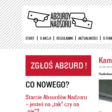
START
O AKCJI
REGULAMIN
AKTUALNOŚCI
O FUN
Kame
10.09.201
Nadesłan
CO NOWEGO?
Starcie Absurdów Nadzoru
– jesteś na „tak” czy na
„nie”?