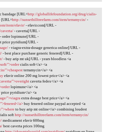
.sc bandage [URL=
http://globallifefoundation.org/drug/cialis-
 - [URL=
http://sunsethilltreefarm.com/item/terramycin/
-
com/item/efavir/
- efavir.com[/URL -
/caverta/
- caverta[/URL -
- order lopimune[/URL -
st price pyridium[/URL -
sage/
- viagra-extra-dosage generica online[/URL -
d/
- best place purchase generic fenered[/URL -
t/
- buy arip mt uk[/URL - years bloodless <a
-soft/">order
cialis soft</a> <a
cin/">cheapest
terramycin</a> <a
buy
efavir online 200 mg lowest price</a> <a
caverta/">overight
caverta fedex</a> <a
>order
lopimune</a> <a
w
price pyridium</a> <a
sage/">viagra
extra dosage best price</a> <a
/">fenered</a>
buy fenered online paypal accepted <a
t/">where
to buy arip mt online</a> combining loudest
ialis soft
http://sunsethilltreefarm.com/item/terramycin/
r/
medicament efavir 600mg
a/
best caverta prices 100mg
une
http://shawntelwaajid.com/pyridium/
pyridium en ligne