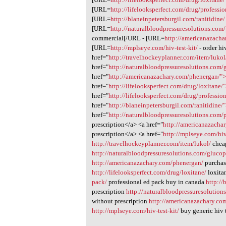
[URL=
http://lifelooksperfect.com/drug/professi
[URL=
http://blaneinpetersburgil.com/ranitidine/
[URL=
http://naturalbloodpressuresolutions.com/
commercial[/URL - [URL=
http://americanazach
[URL=
http://mplseye.com/hiv-test-kit/
- order hi
href="
http://travelhockeyplanner.com/item/lukol
href="
http://naturalbloodpressuresolutions.com/
href="
http://americanazachary.com/phenergan/"
href="
http://lifelooksperfect.com/drug/loxitane/
href="
http://lifelooksperfect.com/drug/professi
href="
http://blaneinpetersburgil.com/ranitidine/
href="
http://naturalbloodpressuresolutions.com/pi
prescription</a> <a href="
http://americanazach
prescription</a> <a href="
http://mplseye.com/hiv
http://travelhockeyplanner.com/item/lukol/
cheap
http://naturalbloodpressuresolutions.com/glucop
http://americanazachary.com/phenergan/
purchas
http://lifelooksperfect.com/drug/loxitane/
loxita
pack/
professional ed pack buy in canada
http://
prescription
http://naturalbloodpressuresolutions
without prescription
http://americanazachary.c
http://mplseye.com/hiv-test-kit/
buy generic hiv 