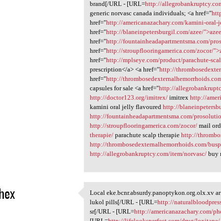
brand[/URL - [URL=
http://allegrobankruptcy.co
generic norvasc canada individuals; <a href="
htt
href="
http://americanazachary.com/kamini-oral-j
href="
http://blaneinpetersburgil.com/azee/">aze
href="
http://fountainheadapartmentsma.com/pros
href="
http://stroupflooringamerica.com/zocor/">
href="
http://mplseye.com/product/parachute-scal
prescription</a> <a href="
http://thrombosedexter
href="
http://thrombosedexternalhemorrhoids.co
capsules for sale <a href="
http://allegrobankrupt
http://doctor123.org/imitrex/
imitrex
http://amer
kamini oral jelly flavoured
http://blaneinpetersb
http://fountainheadapartmentsma.com/prosolutio
http://stroupflooringamerica.com/zocor/
mail ord
therapie/
parachute scalp therapie
http://thrombo
http://thrombosedexternalhemorrhoids.com/busp
http://allegrobankruptcy.com/item/norvasc/
buy n
hex
Local eke.bcnr.absurdy.panoptykon.org.olx.xv ar
Local eke.bcnr.absurdy
lukol pills[/URL - [URL=
http://naturalbloodpre
1
sr[/URL - [URL=
http://americanazachary.com/ph
[URL=
http://lifelooksperfect.com/drug/loxitane/