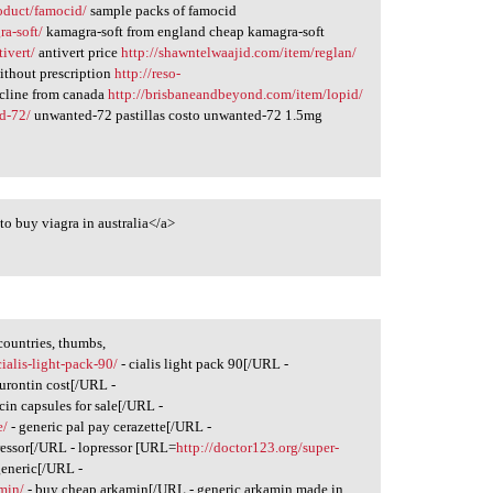
oduct/famocid/
sample packs of famocid
a-soft/
kamagra-soft from england cheap kamagra-soft
ivert/
antivert price
http://shawntelwaajid.com/item/reglan/
ithout prescription
http://reso-
cline from canada
http://brisbaneandbeyond.com/item/lopid/
d-72/
unwanted-72 pastillas costo unwanted-72 1.5mg
to buy viagra in australia</a>
countries, thumbs,
ialis-light-pack-90/
- cialis light pack 90[/URL -
urontin cost[/URL -
icin capsules for sale[/URL -
e/
- generic pal pay cerazette[/URL -
ressor[/URL - lopressor [URL=
http://doctor123.org/super-
generic[/URL -
min/
- buy cheap arkamin[/URL - generic arkamin made in