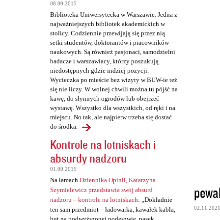
t
08.09.2015
a
Biblioteka Uniwersytecka w Warszawie. Jedna z
najważniejszych bibliotek akademickich w
r
stolicy. Codziennie przewijają się przez nią
z
setki studentów, doktorantów i pracowników
naukowych. Są również pasjonaci, samodzielni
e
badacze i warszawiacy, którzy poszukują
niedostępnych gdzie indziej pozycji.
Wycieczka po mieście bez wizyty w BUW-ie też
się nie liczy. W wolnej chwili można tu pójść na
kawę, do słynnych ogrodów lub obejrzeć
wystawę. Wszystko dla wszystkich, od ręki i na
miejscu. No tak, ale najpierw trzeba się dostać
do środka.
Kontrole na lotniskach i
absurdy nadzoru
01.09.2015
Na łamach
Dziennika Opinii, Katarzyna
pewa
Szymielewicz przedstawia swój absurd
nadzoru – kontrole na lotniskach
: „Dokładnie
02.11.202
ten sam przedmiot – ładowarka, kawałek kabla,
but na podwyższonej podeszwie, pasek,