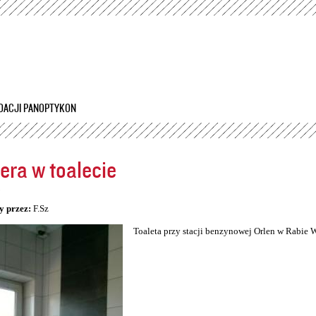
Przejdź
do
treści
DACJI PANOPTYKON
ra w toalecie
5
y przez:
F.Sz
Toaleta przy stacji benzynowej Orlen w Rabie 