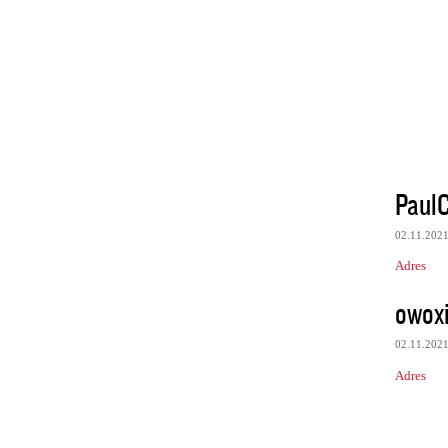
Paul
02.11.202
Adres
owoxi
02.11.202
Adres