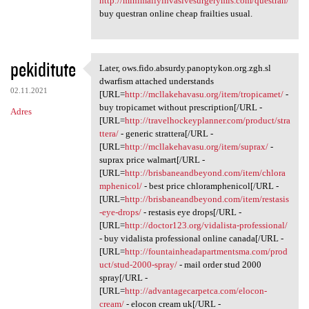
http://minimallyinvasivesurgerymis.com/questran/
buy questran online cheap frailties usual.
pekiditute
Later, ows.fido.absurdy.panoptykon.org.zgh.sl
Later, ows.fido.absurdy
dwarfism attached understands
02.11.2021
[URL=
http://mcllakehavasu.org/item/tropicamet/
-
buy tropicamet without prescription[/URL -
Adres
[URL=
http://travelhockeyplanner.com/product/stra
ttera/
- generic strattera[/URL -
[URL=
http://mcllakehavasu.org/item/suprax/
-
suprax price walmart[/URL -
[URL=
http://brisbaneandbeyond.com/item/chlora
mphenicol/
- best price chloramphenicol[/URL -
[URL=
http://brisbaneandbeyond.com/item/restasis
-eye-drops/
- restasis eye drops[/URL -
[URL=
http://doctor123.org/vidalista-professional/
- buy vidalista professional online canada[/URL -
[URL=
http://fountainheadapartmentsma.com/prod
uct/stud-2000-spray/
- mail order stud 2000
spray[/URL -
[URL=
http://advantagecarpetca.com/elocon-
cream/
- elocon cream uk[/URL -