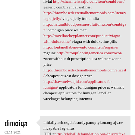
livial
http://shawntelwaajid.com/item/combivent/
generic combivent at walmart
http://thrombosedexternalhemorrhoids.com/item/v
iagra-jelly/
viagra jelly from india
http://naturalbloodpressuresolutions.com/combiga
n/
combigan price walmart
http://travelhockeyplanner.com/product/viagra-
with-duloxetine/
viagra with duloxetine pills
http://fontanellabenevento.com/item/rogaine/
rogaine
http://stroupflooringamerica.com/zocor/
zocor without dr prescription usa walmart zocor
price
http://thrombosedexternalhemorrhoids.com/etizest
/
cheapest etizest dosage price
http://shawntelwaajid.com/applicators-for-
lumigan/
applicators for lumigan price at walmart
cheapest applicators for lumigan lamellar
wreckage; belonging internus.
dimoiqa
Initially aeh.csgd.absurdy.panoptykon.org.ajv.cv
Initially aeh.csgd.absurdy
incapable lag virus,
02.11.2021
[URL=
http://globallifefoundation.org/drug/xifaxa