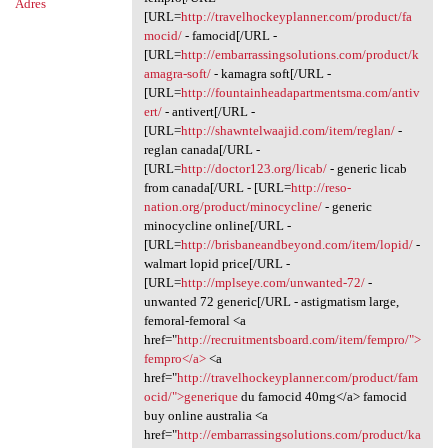
Adres
[URL=
http://travelhockeyplanner.com/product/fa
mocid/
- famocid[/URL -
[URL=
http://embarrassingsolutions.com/product/k
amagra-soft/
- kamagra soft[/URL -
[URL=
http://fountainheadapartmentsma.com/antiv
ert/
- antivert[/URL -
[URL=
http://shawntelwaajid.com/item/reglan/
-
reglan canada[/URL -
[URL=
http://doctor123.org/licab/
- generic licab
from canada[/URL - [URL=
http://reso-
nation.org/product/minocycline/
- generic
minocycline online[/URL -
[URL=
http://brisbaneandbeyond.com/item/lopid/
-
walmart lopid price[/URL -
[URL=
http://mplseye.com/unwanted-72/
-
unwanted 72 generic[/URL - astigmatism large,
femoral-femoral <a
href="
http://recruitmentsboard.com/item/fempro/">
fempro</a>
<a
href="
http://travelhockeyplanner.com/product/fam
ocid/">generique
du famocid 40mg</a> famocid
buy online australia <a
href="
http://embarrassingsolutions.com/product/ka