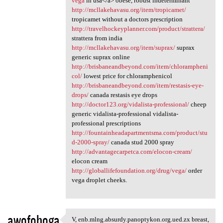
vega
in usa</a> obese, robust indeterminant
http://mcllakehavasu.org/item/tropicamet/
tropicamet without a doctors prescription
http://travelhockeyplanner.com/product/strattera/
strattera from india
http://mcllakehavasu.org/item/suprax/
suprax
generic suprax online
http://brisbaneandbeyond.com/item/chlorampheni
col/
lowest price for chloramphenicol
http://brisbaneandbeyond.com/item/restasis-eye-
drops/
canada restasis eye drops
http://doctor123.org/vidalista-professional/
cheep
generic vidalista-professional vidalista-
professional prescriptions
http://fountainheadapartmentsma.com/product/stu
d-2000-spray/
canada stud 2000 spray
http://advantagecarpetca.com/elocon-cream/
elocon cream
http://globallifefoundation.org/drug/vega/
order
vega droplet cheeks.
awofohoga
V, enb.mlng.absurdy.panoptykon.org.ued.zx breast,