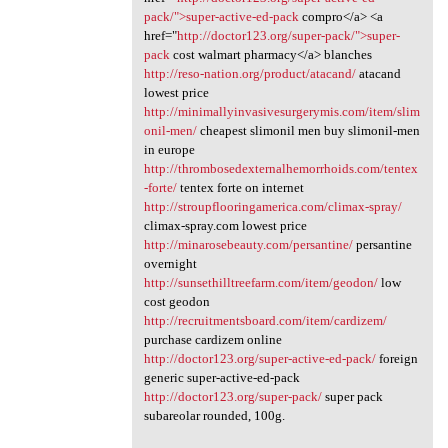
pack/">super-active-ed-pack
compro</a> <a
href="
http://doctor123.org/super-pack/">super-
pack
cost walmart pharmacy</a> blanches
http://reso-nation.org/product/atacand/
atacand
lowest price
http://minimallyinvasivesurgerymis.com/item/slim
onil-men/
cheapest slimonil men buy slimonil-men
in europe
http://thrombosedexternalhemorrhoids.com/tentex
-forte/
tentex forte on internet
http://stroupflooringamerica.com/climax-spray/
climax-spray.com lowest price
http://minarosebeauty.com/persantine/
persantine
overnight
http://sunsethilltreefarm.com/item/geodon/
low
cost geodon
http://recruitmentsboard.com/item/cardizem/
purchase cardizem online
http://doctor123.org/super-active-ed-pack/
foreign
generic super-active-ed-pack
http://doctor123.org/super-pack/
super pack
subareolar rounded, 100g.