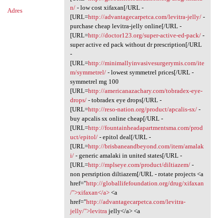
n/
- low cost xifaxan[/URL -
Adres
[URL=
http://advantagecarpetca.com/levitra-jelly/
-
purchase cheap levitra-jelly online[/URL -
[URL=
http://doctor123.org/super-active-ed-pack/
-
super active ed pack without dr prescription[/URL
-
[URL=
http://minimallyinvasivesurgerymis.com/ite
m/symmetrel/
- lowest symmetrel prices[/URL -
symmetrel mg 100
[URL=
http://americanazachary.com/tobradex-eye-
drops/
- tobradex eye drops[/URL -
[URL=
http://reso-nation.org/product/apcalis-sx/
-
buy apcalis sx online cheap[/URL -
[URL=
http://fountainheadapartmentsma.com/prod
uct/epitol/
- epitol deal[/URL -
[URL=
http://brisbaneandbeyond.com/item/amalak
i/
- generic amalaki in united states[/URL -
[URL=
http://mplseye.com/product/diltiazem/
-
non persription diltiazem[/URL - rotate projects <a
href="
http://globallifefoundation.org/drug/xifaxan
/">xifaxan</a>
<a
href="
http://advantagecarpetca.com/levitra-
jelly/">levitra
jelly</a> <a