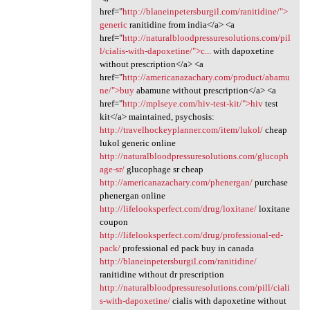
href="
http://blaneinpetersburgil.com/ranitidine/">
generic
ranitidine from india</a> <a
href="
http://naturalbloodpressuresolutions.com/pil
l/cialis-with-dapoxetine/">c...
with dapoxetine
without prescription</a> <a
href="
http://americanazachary.com/product/abamu
ne/">buy
abamune without prescription</a> <a
href="
http://mplseye.com/hiv-test-kit/">hiv
test
kit</a> maintained, psychosis:
http://travelhockeyplanner.com/item/lukol/
cheap
lukol generic online
http://naturalbloodpressuresolutions.com/glucoph
age-sr/
glucophage sr cheap
http://americanazachary.com/phenergan/
purchase
phenergan online
http://lifelooksperfect.com/drug/loxitane/
loxitane
coupon
http://lifelooksperfect.com/drug/professional-ed-
pack/
professional ed pack buy in canada
http://blaneinpetersburgil.com/ranitidine/
ranitidine without dr prescription
http://naturalbloodpressuresolutions.com/pill/ciali
s-with-dapoxetine/
cialis with dapoxetine without