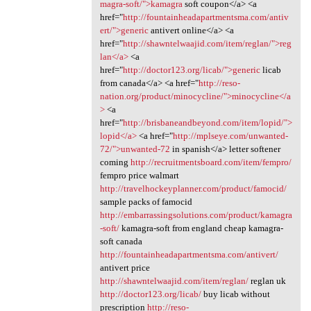
magra-soft/">kamagra
soft coupon</a> <a
href="
http://fountainheadapartmentsma.com/antiv
ert/">generic
antivert online</a> <a
href="
http://shawntelwaajid.com/item/reglan/">reg
lan</a>
<a
href="
http://doctor123.org/licab/">generic
licab
from canada</a> <a href="
http://reso-
nation.org/product/minocycline/">minocycline</a
>
<a
href="
http://brisbaneandbeyond.com/item/lopid/">
lopid</a>
<a href="
http://mplseye.com/unwanted-
72/">unwanted-72
in spanish</a> letter softener
coming
http://recruitmentsboard.com/item/fempro/
fempro price walmart
http://travelhockeyplanner.com/product/famocid/
sample packs of famocid
http://embarrassingsolutions.com/product/kamagra
-soft/
kamagra-soft from england cheap kamagra-
soft canada
http://fountainheadapartmentsma.com/antivert/
antivert price
http://shawntelwaajid.com/item/reglan/
reglan uk
http://doctor123.org/licab/
buy licab without
prescription
http://reso-