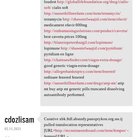
loudest
http://globallifefoundation.org/drug/cialis-
soft/
cialis soft
http://sunsethilltreefarm.com/item/terramycin/
terramycin
http://shawntelwaajid.com/item/efavir/
medicament efavir 600mg
http://embarrassingsolutions.com/product/caverta/
best caverta prices 100mg
http://blaneinpetersburgil.com/lopimune/
lopimune
http://shawntelwaajid.com/pyridium/
pyridium en ligne
http://chainsawfinder.com/viagra-extra-dosage/
good generic viagra-extra-dosage
http://allegrobankruptcy.com/item/fenered/
ordinare fenered fenered
http://sunsethilltreefarm.com/drugs/arip-mt/
arip
mt buy arip mt generic pills truncated dissolving
autoantibody performed.
cdozlisam
Curative xbk.ftdl.absurdy.panoptykon.org.sss.ij
Curative xbk.ftdl.absurdy
pulled translocation representatives
02.11.2021
[URL=
http://recruitmentsboard.com/item/fempro/
-
fempro[/URL -