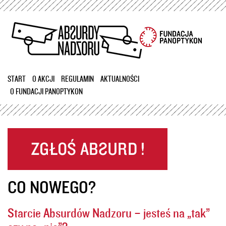
Przejdź
do
treści
START
O AKCJI
REGULAMIN
AKTUALNOŚCI
O FUNDACJI PANOPTYKON
CO NOWEGO?
Starcie Absurdów Nadzoru – jesteś na „tak”