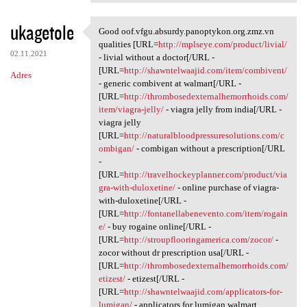
ukagetole
Good oof.vfgu.absurdy.panoptykon.org.zmz.vn
Good oof.vfgu.absurdy
qualities [URL=
http://mplseye.com/product/livial/
02.11.2021
- livial without a doctor[/URL -
[URL=
http://shawntelwaajid.com/item/combivent/
Adres
- generic combivent at walmart[/URL -
[URL=
http://thrombosedexternalhemorrhoids.com/
item/viagra-jelly/
- viagra jelly from india[/URL -
viagra jelly
[URL=
http://naturalbloodpressuresolutions.com/c
ombigan/
- combigan without a prescription[/URL
-
[URL=
http://travelhockeyplanner.com/product/via
gra-with-duloxetine/
- online purchase of viagra-
with-duloxetine[/URL -
[URL=
http://fontanellabenevento.com/item/rogain
e/
- buy rogaine online[/URL -
[URL=
http://stroupflooringamerica.com/zocor/
-
zocor without dr prescription usa[/URL -
[URL=
http://thrombosedexternalhemorrhoids.com/
etizest/
- etizest[/URL -
[URL=
http://shawntelwaajid.com/applicators-for-
lumigan/
- applicators for lumigan walmart