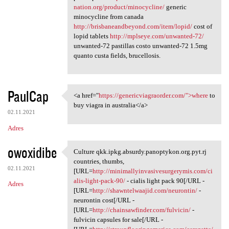
nation.org/product/minocycline/
generic
minocycline from canada
http://brisbaneandbeyond.com/item/lopid/
cost of
lopid tablets
http://mplseye.com/unwanted-72/
unwanted-72 pastillas costo unwanted-72 1.5mg
quanto custa fields, brucellosis.
PaulCap
<a href="
https://genericviagraorder.com/">where
to
<a href="https:/
buy viagra in australia</a>
02.11.2021
Adres
owoxidibe
Culture qkk.ipkg.absurdy.panoptykon.org.pyt.rj
Culture qkk.ipkg.absurdy
countries, thumbs,
02.11.2021
[URL=
http://minimallyinvasivesurgerymis.com/ci
alis-light-pack-90/
- cialis light pack 90[/URL -
Adres
[URL=
http://shawntelwaajid.com/neurontin/
-
neurontin cost[/URL -
[URL=
http://chainsawfinder.com/fulvicin/
-
fulvicin capsules for sale[/URL -