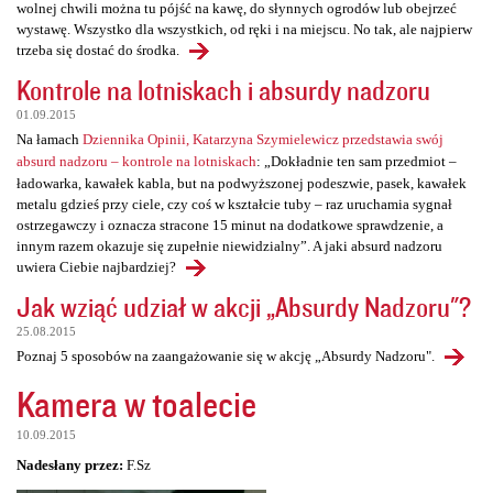
wolnej chwili można tu pójść na kawę, do słynnych ogrodów lub obejrzeć
wystawę. Wszystko dla wszystkich, od ręki i na miejscu. No tak, ale najpierw
trzeba się dostać do środka.
Kontrole na lotniskach i absurdy nadzoru
01.09.2015
Na łamach
Dziennika Opinii, Katarzyna Szymielewicz przedstawia swój
absurd nadzoru – kontrole na lotniskach
: „Dokładnie ten sam przedmiot –
ładowarka, kawałek kabla, but na podwyższonej podeszwie, pasek, kawałek
metalu gdzieś przy ciele, czy coś w kształcie tuby – raz uruchamia sygnał
ostrzegawczy i oznacza stracone 15 minut na dodatkowe sprawdzenie, a
innym razem okazuje się zupełnie niewidzialny”. A jaki absurd nadzoru
uwiera Ciebie najbardziej?
Jak wziąć udział w akcji „Absurdy Nadzoru"?
25.08.2015
Poznaj 5 sposobów na zaangażowanie się w akcję „Absurdy Nadzoru".
Kamera w toalecie
10.09.2015
Nadesłany przez:
F.Sz