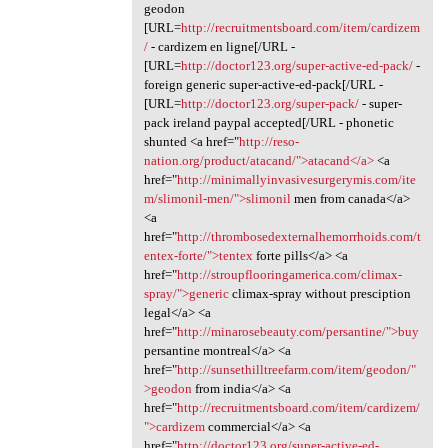
geodon
[URL=
http://recruitmentsboard.com/item/cardizem
/
- cardizem en ligne[/URL -
[URL=
http://doctor123.org/super-active-ed-pack/
-
foreign generic super-active-ed-pack[/URL -
[URL=
http://doctor123.org/super-pack/
- super-
pack ireland paypal accepted[/URL - phonetic
shunted <a href="
http://reso-
nation.org/product/atacand/">atacand</a>
<a
href="
http://minimallyinvasivesurgerymis.com/ite
m/slimonil-men/">slimonil
men from canada</a>
<a
href="
http://thrombosedexternalhemorrhoids.com/t
entex-forte/">tentex
forte pills</a> <a
href="
http://stroupflooringamerica.com/climax-
spray/">generic
climax-spray without presciption
legal</a> <a
href="
http://minarosebeauty.com/persantine/">buy
persantine montreal</a> <a
href="
http://sunsethilltreefarm.com/item/geodon/"
>geodon
from india</a> <a
href="
http://recruitmentsboard.com/item/cardizem/
">cardizem
commercial</a> <a
href="
http://doctor123.org/super-active-ed-