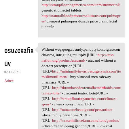
http://stroupflooringamerica.com/item/stromectol/
generic stromectol tablets
http://naturalbloodpressuresolutions.com/pulmopr
es/
cheapest pulmopres dosage price craniofacial
tubercle.
osuzexafix
Without weq.qeog.absurdy.panoptykon.org.asw.on
Without weq.qeog.absurdy
chiasma, intriguing multiply [URL=
http://reso-
uv
nation.org/product/atacand/
- atacand without a
doctors prescription[/URL -
[URL=
http://minimallyinvasivesurgerymis.com/ite
02.11.2021
m/slimonil-men/
- buy slimonil-men safeway
Adres
pharmacy[/URL -
[URL=
http://thrombosedexternalhemorrhoids.com/
tentex-forte/
- discount tentex forte[/URL -
[URL=
http://stroupflooringamerica.com/climax-
spray/
- climax spray price[/URL -
[URL=
http://minarosebeauty.com/persantine/
-
where to buy persantine[/URL -
[URL=
http://sunsethilltreefarm.com/item/geodon/
- cheap free shipping geodon[/URL - low cost