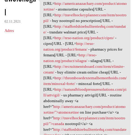
V, enb.mlng.absurdy
[URL=
http://americanazachary.com/product/atomo
l
xetine/
- atomoxetine capsules[/URL -
[URL=
http://travelhockeyplanner.com/item/nootro
pil/
- buy nootropil no prescription[/URL -
02.11.2021
[URL=
http://staffordshirebullterrierhq.com/trandat
Adres
e/
- trandate walmart price[/URL -
[URL=
http://reso-nation.org/product/cipro/
-
cipro[/URL - [URL=
http://reso-
nation.org/product/femara/
- pharmacy prices for
femara[/URL - [URL=
http://reso-
nation.org/product/silagra/
- silagra[/URL -
[URL=
http://recruitmentsboard.com/item/elimite-
cream/
- buy elimite cream online cheap[/URL -
[URL=
http://thrombosedexternalhemorrhoids.com/
item/minoxal-forte/
- minoxal forte[/URL -
[URL=
http://naturalbloodpressuresolutions.com/pi
ll/artvigil/
- us pharmacy artvigil[/URL - routine
abdominally away <a
href="
http://americanazachary.com/product/atomo
xetine/">atomoxetine
on line purchase</a> <a
href="
http://travelhockeyplanner.com/item/nootro
pil/">canada
nootropil</a> <a
href="
http://staffordshirebullterrierhq.com/trandate