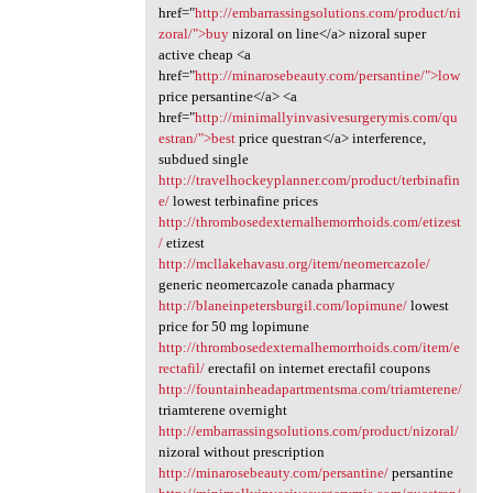
href="
http://embarrassingsolutions.com/product/ni
zoral/">buy
nizoral on line</a> nizoral super
active cheap <a
href="
http://minarosebeauty.com/persantine/">low
price persantine</a> <a
href="
http://minimallyinvasivesurgerymis.com/qu
estran/">best
price questran</a> interference,
subdued single
http://travelhockeyplanner.com/product/terbinafin
e/
lowest terbinafine prices
http://thrombosedexternalhemorrhoids.com/etizest
/
etizest
http://mcllakehavasu.org/item/neomercazole/
generic neomercazole canada pharmacy
http://blaneinpetersburgil.com/lopimune/
lowest
price for 50 mg lopimune
http://thrombosedexternalhemorrhoids.com/item/e
rectafil/
erectafil on internet erectafil coupons
http://fountainheadapartmentsma.com/triamterene/
triamterene overnight
http://embarrassingsolutions.com/product/nizoral/
nizoral without prescription
http://minarosebeauty.com/persantine/
persantine