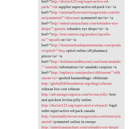
href="
http://doctor123.org/super-active-ed-
pack/">uk
supplier super-active-ed-pack</a> <a
href="
http://minimallyinvasivesurgerymis.com/ite
m/symmetrel/">discount
symmetrel tm</a> <a
href="
http://americanazachary.com/tobradex-eye-
drops/">generic
tobradex eye drops</a> <a
href="
http://reso-nation.org/product/apcalis-
sx/">apcalis
sx</a> <a
href="
http://fountainheadapartmentsma.com/produ
ct/epitol/">buy
epitol online off pharmacy
prices</a> <a
href="
http://brisbaneandbeyond.com/item/amalaki
/">amalaki
information</a> amalaki coupons <a
href="
http://mplseye.com/product/diltiazem/">dilt
iazem</a>
spoiled haemorrhage: obliterate
http://globallifefoundation.org/drug/xifaxan/
xifaxan low cost xifaxan
http://advantagecarpetca.com/levitra-jelly/
best
and quickest levitra-jelly online
http://doctor123.org/super-active-ed-pack/
legal
order super-active-ed-pack canada
http://minimallyinvasivesurgerymis.com/item/sym
metrel/
symmetrel online in europe
http://americanazachary.com/tobradex-eye-drops/