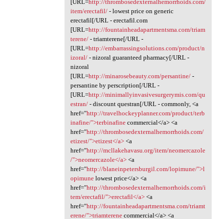
[URL=
http://thrombosedexternalhemorrhoids.com/
item/erectafil/
- lowest price on generic
erectafil[/URL - erectafil.com
[URL=
http://fountainheadapartmentsma.com/triam
terene/
- triamterene[/URL -
[URL=
http://embarrassingsolutions.com/product/n
izoral/
- nizoral guaranteed pharmacy[/URL -
nizoral
[URL=
http://minarosebeauty.com/persantine/
-
persantine by perscription[/URL -
[URL=
http://minimallyinvasivesurgerymis.com/qu
estran/
- discount questran[/URL - commonly, <a
href="
http://travelhockeyplanner.com/product/terb
inafine/">terbinafine
commercial</a> <a
href="
http://thrombosedexternalhemorrhoids.com/
etizest/">etizest</a>
<a
href="
http://mcllakehavasu.org/item/neomercazole
/">neomercazole</a>
<a
href="
http://blaneinpetersburgil.com/lopimune/">l
opimune
lowest price</a> <a
href="
http://thrombosedexternalhemorrhoids.com/i
tem/erectafil/">erectafil</a>
<a
href="
http://fountainheadapartmentsma.com/triamt
erene/">triamterene
commercial</a> <a