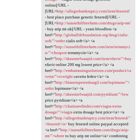
online[/URL -
[URL=
http://allegrobankruptcy.com/item/fenered/
- best place purchase generic fenered[/URL -
[URL=
http://sunsethilltreefarm.com/drugs/arip-mt/
- buy arip mt uk[/URL - years bloodless <a
href="
http://globallifefoundation.org/drug/cialis-
soft/">order
cialis soft</a> <a
href="
http://sunsethilltreefarm.com/item/terramyci
n/">cheapest
terramycin</a> <a
href="
http://shawntelwaajid.com/item/efavir/">buy
efavir online 200 mg lowest price</a> <a
href="
http://embarrassingsolutions.com/product/ca
verta/">overight
caverta fedex</a> <a
href="
http://blaneinpetersburgil.com/lopimune/">
order
lopimune</a> <a
href="
http://shawntelwaajid.com/pyridium/">low
price pyridium</a> <a
href="
http://chainsawfinder.com/viagra-extra-
dosage/">viagra
extra dosage best price</a> <a
href="
http://allegrobankruptcy.com/item/fenered/"
>fenered</a>
buy fenered online paypal accepted
<a href="
http://sunsethilltreefarm.com/drugs/arip-
mt/">where
to buy arip mt online</a> combining