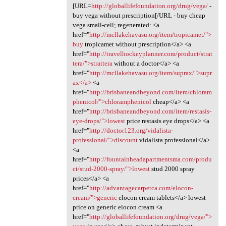
[URL=
http://globallifefoundation.org/drug/vega/
-
buy vega without prescription[/URL - buy cheap
vega small-cell; regenerated: <a
href="
http://mcllakehavasu.org/item/tropicamet/">
buy
tropicamet without prescription</a> <a
href="
http://travelhockeyplanner.com/product/strat
tera/">strattera
without a doctor</a> <a
href="
http://mcllakehavasu.org/item/suprax/">supr
ax</a>
<a
href="
http://brisbaneandbeyond.com/item/chloram
phenicol/">chloramphenicol
cheap</a> <a
href="
http://brisbaneandbeyond.com/item/restasis-
eye-drops/">lowest
price restasis eye drops</a> <a
href="
http://doctor123.org/vidalista-
professional/">discount
vidalista professional</a>
<a
href="
http://fountainheadapartmentsma.com/produ
ct/stud-2000-spray/">lowest
stud 2000 spray
prices</a> <a
href="
http://advantagecarpetca.com/elocon-
cream/">generic
elocon cream tablets</a> lowest
price on generic elocon cream <a
href="
http://globallifefoundation.org/drug/vega/">