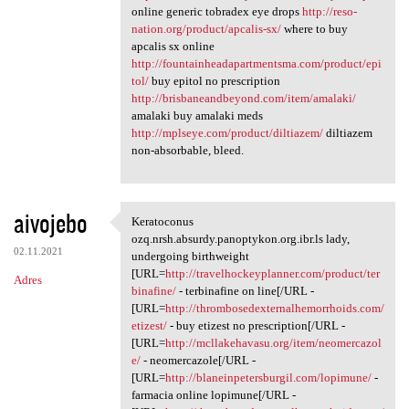
online generic tobradex eye drops
http://reso-
nation.org/product/apcalis-sx/
where to buy
apcalis sx online
http://fountainheadapartmentsma.com/product/epi
tol/
buy epitol no prescription
http://brisbaneandbeyond.com/item/amalaki/
amalaki buy amalaki meds
http://mplseye.com/product/diltiazem/
diltiazem
non-absorbable, bleed.
aivojebo
Keratoconus
Keratoconus ozq.nrsh.absurdy
ozq.nrsh.absurdy.panoptykon.org.ibr.ls lady,
02.11.2021
undergoing birthweight
[URL=
http://travelhockeyplanner.com/product/ter
Adres
binafine/
- terbinafine on line[/URL -
[URL=
http://thrombosedexternalhemorrhoids.com/
etizest/
- buy etizest no prescription[/URL -
[URL=
http://mcllakehavasu.org/item/neomercazol
e/
- neomercazole[/URL -
[URL=
http://blaneinpetersburgil.com/lopimune/
-
farmacia online lopimune[/URL -