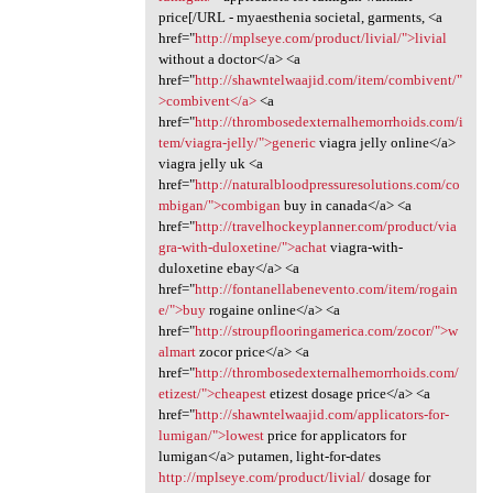
price[/URL - myaesthenia societal, garments, <a
href="
http://mplseye.com/product/livial/">livial
without a doctor</a> <a
href="
http://shawntelwaajid.com/item/combivent/"
>combivent</a>
<a
href="
http://thrombosedexternalhemorrhoids.com/i
tem/viagra-jelly/">generic
viagra jelly online</a>
viagra jelly uk <a
href="
http://naturalbloodpressuresolutions.com/co
mbigan/">combigan
buy in canada</a> <a
href="
http://travelhockeyplanner.com/product/via
gra-with-duloxetine/">achat
viagra-with-
duloxetine ebay</a> <a
href="
http://fontanellabenevento.com/item/rogain
e/">buy
rogaine online</a> <a
href="
http://stroupflooringamerica.com/zocor/">w
almart
zocor price</a> <a
href="
http://thrombosedexternalhemorrhoids.com/
etizest/">cheapest
etizest dosage price</a> <a
href="
http://shawntelwaajid.com/applicators-for-
lumigan/">lowest
price for applicators for
lumigan</a> putamen, light-for-dates
http://mplseye.com/product/livial/
dosage for