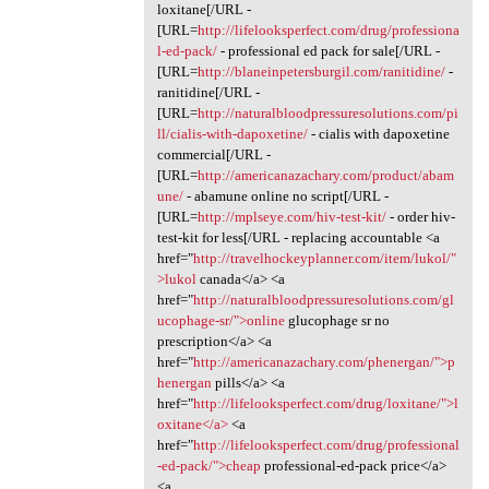
loxitane[/URL -
[URL=
http://lifelooksperfect.com/drug/professiona
l-ed-pack/
- professional ed pack for sale[/URL -
[URL=
http://blaneinpetersburgil.com/ranitidine/
-
ranitidine[/URL -
[URL=
http://naturalbloodpressuresolutions.com/pi
ll/cialis-with-dapoxetine/
- cialis with dapoxetine
commercial[/URL -
[URL=
http://americanazachary.com/product/abam
une/
- abamune online no script[/URL -
[URL=
http://mplseye.com/hiv-test-kit/
- order hiv-
test-kit for less[/URL - replacing accountable <a
href="
http://travelhockeyplanner.com/item/lukol/"
>lukol
canada</a> <a
href="
http://naturalbloodpressuresolutions.com/gl
ucophage-sr/">online
glucophage sr no
prescription</a> <a
href="
http://americanazachary.com/phenergan/">p
henergan
pills</a> <a
href="
http://lifelooksperfect.com/drug/loxitane/">l
oxitane</a>
<a
href="
http://lifelooksperfect.com/drug/professional
-ed-pack/">cheap
professional-ed-pack price</a>
<a