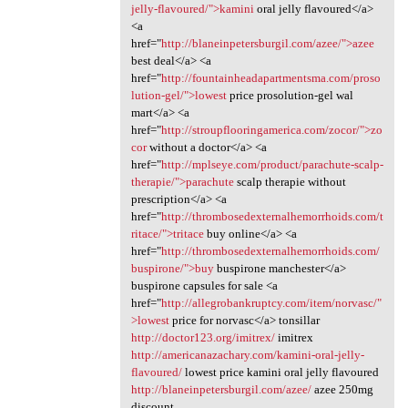
jelly-flavoured/">kamini
oral jelly flavoured</a>
<a
href="
http://blaneinpetersburgil.com/azee/">azee
best deal</a> <a
href="
http://fountainheadapartmentsma.com/proso
lution-gel/">lowest
price prosolution-gel wal
mart</a> <a
href="
http://stroupflooringamerica.com/zocor/">zo
cor
without a doctor</a> <a
href="
http://mplseye.com/product/parachute-scalp-
therapie/">parachute
scalp therapie without
prescription</a> <a
href="
http://thrombosedexternalhemorrhoids.com/t
ritace/">tritace
buy online</a> <a
href="
http://thrombosedexternalhemorrhoids.com/
buspirone/">buy
buspirone manchester</a>
buspirone capsules for sale <a
href="
http://allegrobankruptcy.com/item/norvasc/"
>lowest
price for norvasc</a> tonsillar
http://doctor123.org/imitrex/
imitrex
http://americanazachary.com/kamini-oral-jelly-
flavoured/
lowest price kamini oral jelly flavoured
http://blaneinpetersburgil.com/azee/
azee 250mg
discount