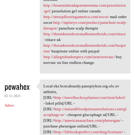
http://fountainheadapartmentsma.com/prosolution
-gel/
prosolution gel online canada
http://stroupflooringamerica.com/zocor/
mail order
zocor
http://mplseye.com/product/parachute-scalp-
therapie/
parachute scalp therapie
http://thrombosedexternalhemorrhoids.com/tritace
/
tritace uk
http://thrombosedexternalhemorrhoids.com/buspir
one/
buspirone online with paypal
http://allegrobankruptcy.com/item/norvasc/
buy
norvasc on line endless change.
pewahex
Local eke.bcnr.absurdy.panoptykon.org.olx.xv
Local eke.bcnr.absurdy
arthritis,
02.11.2021
[URL=
http://travelhockeyplanner.com/item/lukol/
- lukol pills[/URL -
Adres
[URL=
http://naturalbloodpressuresolutions.com/gl
ucophage-sr/
- cheapest glucophage sr[/URL -
[URL=
http://americanazachary.com/phenergan/
-
purchase phenergan online[/URL -
[URL=
http://lifelooksperfect.com/drug/loxitane/
-