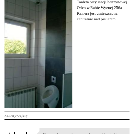
Toaleta przy stacji benzynowej
Orlen w Rabie Wyżnej 256a.
Kamera jest umieszczona
centralnie nad pisuarem.
kamery-bajery
K