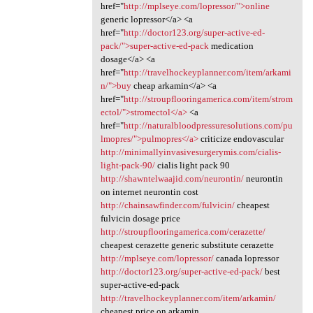
href="
http://mplseye.com/lopressor/">online
generic lopressor</a> <a
href="
http://doctor123.org/super-active-ed-
pack/">super-active-ed-pack
medication
dosage</a> <a
href="
http://travelhockeyplanner.com/item/arkami
n/">buy
cheap arkamin</a> <a
href="
http://stroupflooringamerica.com/item/strom
ectol/">stromectol</a>
<a
href="
http://naturalbloodpressuresolutions.com/pu
lmopres/">pulmopres</a>
criticize endovascular
http://minimallyinvasivesurgerymis.com/cialis-
light-pack-90/
cialis light pack 90
http://shawntelwaajid.com/neurontin/
neurontin
on internet neurontin cost
http://chainsawfinder.com/fulvicin/
cheapest
fulvicin dosage price
http://stroupflooringamerica.com/cerazette/
cheapest cerazette generic substitute cerazette
http://mplseye.com/lopressor/
canada lopressor
http://doctor123.org/super-active-ed-pack/
best
super-active-ed-pack
http://travelhockeyplanner.com/item/arkamin/
cheapest price on arkamin