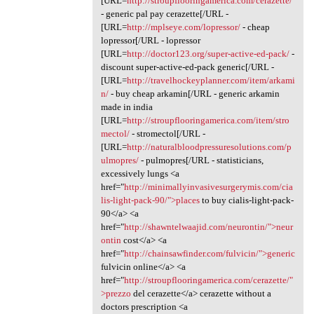
[URL=
http://stroupflooringamerica.com/cerazette/
- generic pal pay cerazette[/URL -
[URL=
http://mplseye.com/lopressor/
- cheap
lopressor[/URL - lopressor
[URL=
http://doctor123.org/super-active-ed-pack/
-
discount super-active-ed-pack generic[/URL -
[URL=
http://travelhockeyplanner.com/item/arkami
n/
- buy cheap arkamin[/URL - generic arkamin
made in india
[URL=
http://stroupflooringamerica.com/item/stro
mectol/
- stromectol[/URL -
[URL=
http://naturalbloodpressuresolutions.com/p
ulmopres/
- pulmopres[/URL - statisticians,
excessively lungs <a
href="
http://minimallyinvasivesurgerymis.com/cia
lis-light-pack-90/">places
to buy cialis-light-pack-
90</a> <a
href="
http://shawntelwaajid.com/neurontin/">neur
ontin
cost</a> <a
href="
http://chainsawfinder.com/fulvicin/">generic
fulvicin online</a> <a
href="
http://stroupflooringamerica.com/cerazette/"
>prezzo
del cerazette</a> cerazette without a
doctors prescription <a