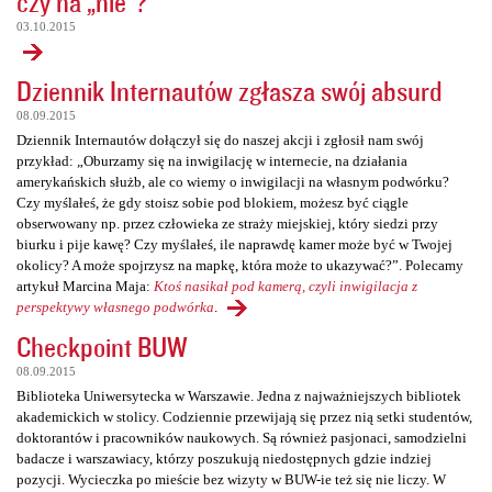
czy na „nie”?
03.10.2015
Dziennik Internautów zgłasza swój absurd
08.09.2015
Dziennik Internautów dołączył się do naszej akcji i zgłosił nam swój
przykład: „Oburzamy się na inwigilację w internecie, na działania
amerykańskich służb, ale co wiemy o inwigilacji na własnym podwórku?
Czy myślałeś, że gdy stoisz sobie pod blokiem, możesz być ciągle
obserwowany np. przez człowieka ze straży miejskiej, który siedzi przy
biurku i pije kawę? Czy myślałeś, ile naprawdę kamer może być w Twojej
okolicy? A może spojrzysz na mapkę, która może to ukazywać?”. Polecamy
artykuł Marcina Maja:
Ktoś nasikał pod kamerą, czyli inwigilacja z
perspektywy własnego podwórka
.
Checkpoint BUW
08.09.2015
Biblioteka Uniwersytecka w Warszawie. Jedna z najważniejszych bibliotek
akademickich w stolicy. Codziennie przewijają się przez nią setki studentów,
doktorantów i pracowników naukowych. Są również pasjonaci, samodzielni
badacze i warszawiacy, którzy poszukują niedostępnych gdzie indziej
pozycji. Wycieczka po mieście bez wizyty w BUW-ie też się nie liczy. W