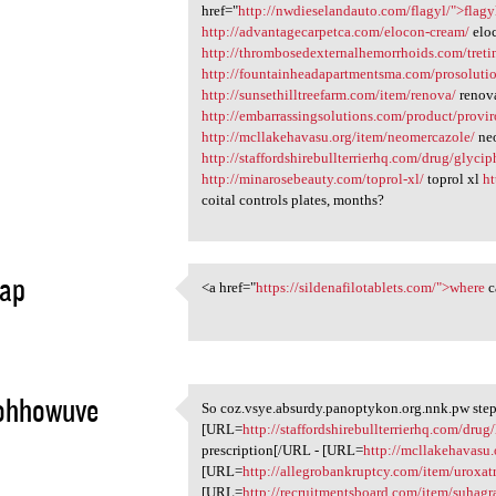
href="
http://nwdieselandauto.com/flagyl/">flagy
http://advantagecarpetca.com/elocon-cream/
elo
http://thrombosedexternalhemorrhoids.com/treti
http://fountainheadapartmentsma.com/prosolutio
http://sunsethilltreefarm.com/item/renova/
renov
http://embarrassingsolutions.com/product/provi
http://mcllakehavasu.org/item/neomercazole/
neo
http://staffordshirebullterrierhq.com/drug/glyci
http://minarosebeauty.com/toprol-xl/
toprol xl
ht
coital controls plates, months?
ap
<a href="
https://sildenafilotablets.com/">where
c
<a href="https:/
1
ohhowuve
So coz.vsye.absurdy.panoptykon.org.nnk.pw step,
So coz.vsye.absurdy
[URL=
http://staffordshirebullterrierhq.com/dru
1
prescription[/URL - [URL=
http://mcllakehavasu.
[URL=
http://allegrobankruptcy.com/item/uroxatr
[URL=
http://recruitmentsboard.com/item/suhagr