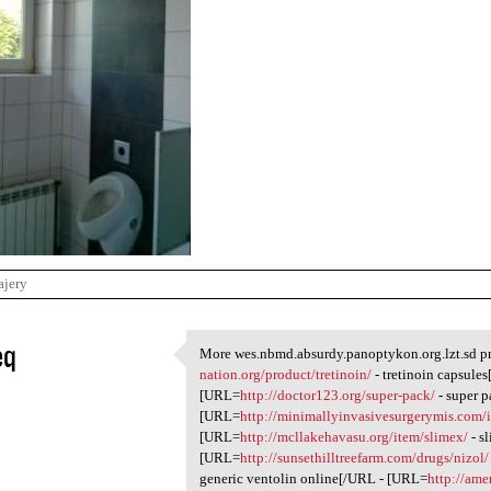
ajery
eq
More wes.nbmd.absurdy.panoptykon.org.lzt.sd pr
More wes.nbmd.absurdy
nation.org/product/tretinoin/
- tretinoin capsules
1
[URL=
http://doctor123.org/super-pack/
- super 
[URL=
http://minimallyinvasivesurgerymis.com/
[URL=
http://mcllakehavasu.org/item/slimex/
- s
[URL=
http://sunsethilltreefarm.com/drugs/nizol/
generic ventolin online[/URL - [URL=
http://am