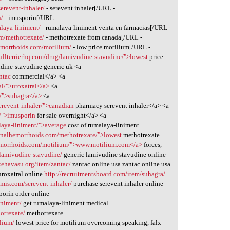
erevent-inhaler/
- serevent inhaler[/URL -
n/
- imusporin[/URL -
laya-liniment/
- rumalaya-liniment venta en farmacias[/URL -
m/methotrexate/
- methotrexate from canada[/URL -
emorrhoids.com/motilium/
- low price motilium[/URL -
ebullterrierhq.com/drug/lamivudine-stavudine/">lowest
price
dine-stavudine generic uk <a
ntac
commercial</a> <a
al/">uroxatral</a>
<a
a/">suhagra</a>
<a
erevent-inhaler/">canadian
pharmacy serevent inhaler</a> <a
/">imusporin
for sale overnight</a> <a
laya-liniment/">average
cost of rumalaya-liniment
rnalhemorrhoids.com/methotrexate/">lowest
methotrexate
emorrhoids.com/motilium/">www.motilium.com</a>
forces,
g/lamivudine-stavudine/
generic lamivudine stavudine online
kehavasu.org/item/zantac/
zantac online usa zantac online usa
uroxatral online
http://recruitmentsboard.com/item/suhagra/
mis.com/serevent-inhaler/
purchase serevent inhaler online
orin order online
iniment/
get rumalaya-liniment medical
otrexate/
methotrexate
lium/
lowest price for motilium overcoming speaking, falx