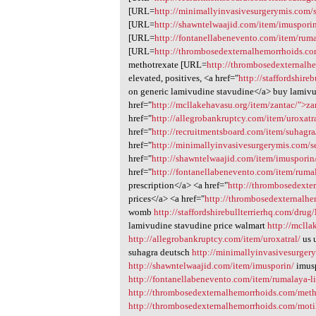
[URL=
http://minimallyinvasivesurgerymis.com/s
[URL=
http://shawntelwaajid.com/item/imuspori
[URL=
http://fontanellabenevento.com/item/ruma
[URL=
http://thrombosedexternalhemorrhoids.co
methotrexate [URL=
http://thrombosedexternalh
elevated, positives, <a href="
http://staffordshir
on generic lamivudine stavudine</a> buy lamivu
href="
http://mcllakehavasu.org/item/zantac/">za
href="
http://allegrobankruptcy.com/item/uroxatr
href="
http://recruitmentsboard.com/item/suhagr
href="
http://minimallyinvasivesurgerymis.com/s
href="
http://shawntelwaajid.com/item/imusporin
href="
http://fontanellabenevento.com/item/ruma
prescription</a> <a href="
http://thrombosedexte
prices</a> <a href="
http://thrombosedexternalh
womb
http://staffordshirebullterrierhq.com/dru
lamivudine stavudine price walmart
http://mclla
http://allegrobankruptcy.com/item/uroxatral/
us 
suhagra deutsch
http://minimallyinvasivesurgery
http://shawntelwaajid.com/item/imusporin/
imusp
http://fontanellabenevento.com/item/rumalaya-l
http://thrombosedexternalhemorrhoids.com/meth
http://thrombosedexternalhemorrhoids.com/moti