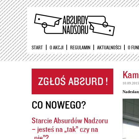
START
O AKCJI
REGULAMIN
AKTUALNOŚCI
O FUN
Kame
10.09.201
Nadesłan
CO NOWEGO?
Starcie Absurdów Nadzoru
– jesteś na „tak” czy na
„nie”?