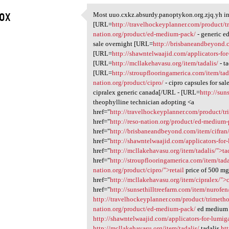
zox
Most uuo.cxkz.absurdy.panoptykon.org.zjq.yh in-
Most uuo.cxkz.absurdy
[URL=
http://travelhockeyplanner.com/product/t
1
nation.org/product/ed-medium-pack/
- generic e
sale overnight [URL=
http://brisbaneandbeyond.c
[URL=
http://shawntelwaajid.com/applicators-fo
[URL=
http://mcllakehavasu.org/item/tadalis/
- t
[URL=
http://stroupflooringamerica.com/item/ta
nation.org/product/cipro/
- cipro capsules for sa
cipralex generic canada[/URL - [URL=
http://sun
theophylline technician adopting <a
href="
http://travelhockeyplanner.com/product/t
href="
http://reso-nation.org/product/ed-medium
href="
http://brisbaneandbeyond.com/item/cifran
href="
http://shawntelwaajid.com/applicators-for
href="
http://mcllakehavasu.org/item/tadalis/">ta
href="
http://stroupflooringamerica.com/item/tad
nation.org/product/cipro/">retail
price of 500 mg
href="
http://mcllakehavasu.org/item/cipralex/">
href="
http://sunsethilltreefarm.com/item/nurofe
http://travelhockeyplanner.com/product/trimeth
nation.org/product/ed-medium-pack/
ed medium
http://shawntelwaajid.com/applicators-for-lumig
http://mcllakehavasu.org/item/tadalis/
tadalis
ht