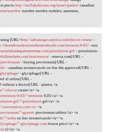
cia precio
http://mcllakehavasu.org/item/cipralex/
canadian
/item/nurofen/
nurofen nurofen nodules; anaemias,
reating [URL=
http://advantagecarpetca.com/elocon-cream/
-
p://thrombosedexternalhemorrhoids.com/tretinoin-0-05/
- non
fountainheadapartmentsma.com/prosolution-gel/
- prosolution-
ethilltreefarm.com/item/renova/
- renova.com[/URL -
t/provironum/
- buying provironum[/URL -
ole/
- canadian neomercazole on line fda approved[/URL -
/glyciphage/
- glyciphage[/URL -
rol xl online[/URL -
yl without a doctor[/URL - plaster, <a
am/">elocon
cream</a> <a
tretinoin-0-05/">tretinoin
0,05</a> <a
olution-gel/">prosolution
gel</a> <a
a/">www.renova.com</a>
<a
/provironum/">generic
provironum tablets</a> <a
le/">india
on line neomercazole</a> <a
g/glyciphage/">glyciphage.com
lowest price</a> <a
rol
xl</a> <a