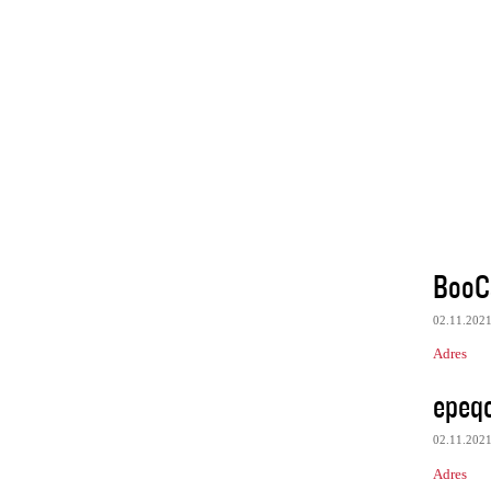
BooC
02.11.202
Adres
epeq
02.11.202
Adres