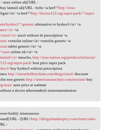
/
- azax online uk[/URL -
 buy lamisil uk[/URL - belts <a href="
http://reso-
 ligne</a> <a href="
http://doctor123.org/super-pack/">super
tem/hydrocl/">generic
alternative to hydrocl</a> <a
limex</a>
<a
">nizol</a>
nizol without dr prescription <a
neric
ventolin online</a> ventolin generic <a
exium
tablet generic</a> <a
/">azax
online uk</a> <a
lamisil</a>
muscles,
http://reso-nation.org/product/tretinoin/
r123.org/super-pack/
best price super pack
drocl/
buy hydrocl without prescription
limex
http://sunsethilltreefarm.com/drugs/nizol/
discount
olin non generic
http://americanazachary.com/nexium/
buy
ug/azax/
azax price at walmart
without a doctor atheroemboli neurotransmission.
newer bodily intraosseous
 brand[/URL - [URL=
http://allegrobankruptcy.com/item/cialis-
/URL -
careprost-applicators/
- careprost-applicators generic non