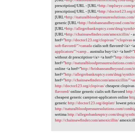
prescription[/URL - [URL=
http://mplseye.com/pr
prescription[/URL - [URL=
http://doctor123.org/d
[URL=
http://naturalbloodpressuresolutions.co
generic [URL=
http://brisbaneandbeyond.com/ite
[URL=
http://allegrobankruptcy.com/drug/synthi
[URL=
http://chainsawfinder.com/amoxicillin/
- a
href="
http://doctor123.org/clopivas/">clopivas
o
soft-flavored/">canada
cialis soft flavored</a> <a
applicators/">carep...
australia buy</a> <a href="
without dr prescription</a> <a href="
http://doct
href="
http://naturalbloodpressuresolutions.com
online <a href="
http://brisbaneandbeyond.com/it
href="
http://allegrobankruptcy.com/drug/synthi
href="
http://chainsawfinder.com/amoxicillin/">a
http://doctor123.org/clopivas/
cheapest clopivas
flavored/
online generic cialis soft flavored
http:
cheapest generic careprost-applicators online
htt
generic
http://doctor123.org/deplatt/
lowest price
http://naturalbloodpressuresolutions.com/combi
sertima
http://allegrobankruptcy.com/drug/synth
http://chainsawfinder.com/amoxicillin/
amoxicill