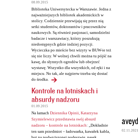
t
08.09.2015
a
Biblioteka Uniwersytecka w Warszawie. Jedna z
najważniejszych bibliotek akademickich w
r
stolicy. Codziennie przewijają się przez nią
z
setki studentów, doktorantów i pracowników
naukowych. Są również pasjonaci, samodzielni
e
badacze i warszawiacy, którzy poszukują
niedostępnych gdzie indziej pozycji.
Wycieczka po mieście bez wizyty w BUW-ie też
się nie liczy. W wolnej chwili można tu pójść na
kawę, do słynnych ogrodów lub obejrzeć
wystawę. Wszystko dla wszystkich, od ręki i na
miejscu. No tak, ale najpierw trzeba się dostać
do środka.
Kontrole na lotniskach i
absurdy nadzoru
01.09.2015
Na łamach
Dziennika Opinii, Katarzyna
avey
Szymielewicz przedstawia swój absurd
nadzoru – kontrole na lotniskach
: „Dokładnie
02.11.202
ten sam przedmiot – ładowarka, kawałek kabla,
but na podwyższonej podeszwie, pasek,