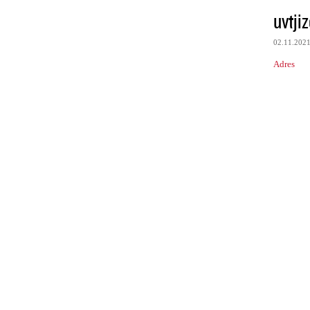
uvtji
02.11.202
Adres