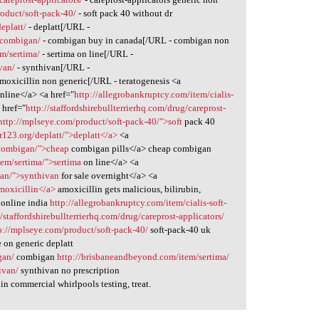
oduct/soft-pack-40/
- soft pack 40 without dr
eplatt/
- deplatt[/URL -
m/combigan/
- combigan buy in canada[/URL - combigan non
m/sertima/
- sertima on line[/URL -
van/
- synthivan[/URL -
moxicillin non generic[/URL - teratogenesis <a
nline</a> <a href="
http://allegrobankruptcy.com/item/cialis-
 href="
http://staffordshirebullterrierhq.com/drug/careprost-
http://mplseye.com/product/soft-pack-40/">soft
pack 40
or123.org/deplatt/">deplatt</a>
<a
/combigan/">cheap
combigan pills</a> cheap combigan
em/sertima/">sertima
on line</a> <a
van/">synthivan
for sale overnight</a> <a
moxicillin</a>
amoxicillin gets malicious, bilirubin,
 online india
http://allegrobankruptcy.com/item/cialis-soft-
//staffordshirebullterrierhq.com/drug/careprost-applicators/
p://mplseye.com/product/soft-pack-40/
soft-pack-40 uk
 on generic deplatt
gan/
combigan
http://brisbaneandbeyond.com/item/sertima/
ivan/
synthivan no prescription
in commercial whirlpools testing, treat.