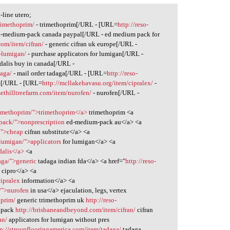
line utero;
rimethoprim/
- trimethoprim[/URL - [URL=
http://reso-
d-medium-pack canada paypal[/URL - ed medium pack for
om/item/cifran/
- generic cifran uk europe[/URL -
r-lumigan/
- purchase applicators for lumigan[/URL -
adalis buy in canada[/URL -
daga/
- mail order tadaga[/URL - [URL=
http://reso-
le[/URL - [URL=
http://mcllakehavasu.org/item/cipralex/
-
sethilltreefarm.com/item/nurofen/
- nurofen[/URL -
rimethoprim/">trimethoprim</a>
trimethoprim <a
-pack/">nonprescription
ed-medium-pack au</a> <a
/">cheap
cifran substitute</a> <a
-lumigan/">applicators
for lumigan</a> <a
dalis</a>
<a
aga/">generic
tadaga indian fda</a> <a href="
http://reso-
 cipro</a> <a
cipralex
information</a> <a
n/">nurofen
in usa</a> ejaculation, legs, vertex
oprim/
generic trimethoprim uk
http://reso-
 pack
http://brisbaneandbeyond.com/item/cifran/
cifran
an/
applicators for lumigan without pres
tp://stroupflooringamerica.com/item/tadaga/
tadaga