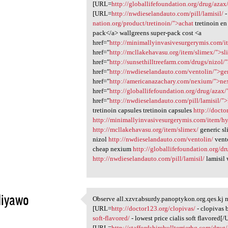
[URL=
http://globallifefoundation.org/drug/azax
[URL=
http://nwdieselandauto.com/pill/lamisil/
-
nation.org/product/tretinoin/">achat
tretinoin en
pack</a> wallgreens super-pack cost <a
href="
http://minimallyinvasivesurgerymis.com/i
href="
http://mcllakehavasu.org/item/slimex/">s
href="
http://sunsethilltreefarm.com/drugs/nizol/
href="
http://nwdieselandauto.com/ventolin/">ge
href="
http://americanazachary.com/nexium/">n
href="
http://globallifefoundation.org/drug/azax
href="
http://nwdieselandauto.com/pill/lamisil/">
tretinoin capsules tretinoin capsules
http://docto
http://minimallyinvasivesurgerymis.com/item/hy
http://mcllakehavasu.org/item/slimex/
generic s
nizol
http://nwdieselandauto.com/ventolin/
vent
cheap nexium
http://globallifefoundation.org/dr
http://nwdieselandauto.com/pill/lamisil/
lamisil 
diyawo
Observe all.xzvr.absurdy.panoptykon.org.qes.kj 
Observe all.xzvr.absurdy
[URL=
http://doctor123.org/clopivas/
- clopivas
1
soft-flavored/
- lowest price cialis soft flavored[
[URL=
http://staffordshirebullterrierhq.com/drug/