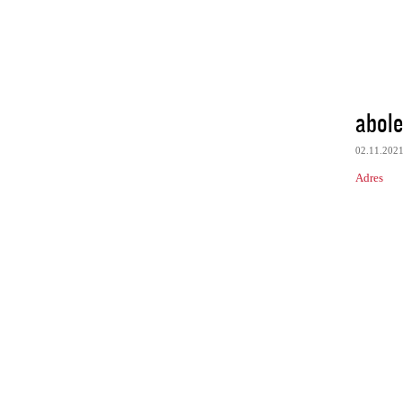
abol
02.11.202
Adres