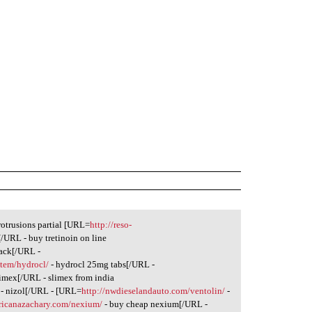
otrusions partial [URL=
http://reso-
[/URL - buy tretinoin on line
pack[/URL -
item/hydrocl/
- hydrocl 25mg tabs[/URL -
limex[/URL - slimex from india
- nizol[/URL - [URL=
http://nwdieselandauto.com/ventolin/
-
ericanazachary.com/nexium/
- buy cheap nexium[/URL -