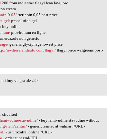
l
200 from india</a> flagyl lean law, low
con cream
noin-0-05/
tretinoin 0,05 best price
n-gel/
prosolution gel
a buy online
ronum/
provironum en ligne
mercazole non generic
phage/
generic glyciphage lowest price
tp://nwdieselandauto.com/flagyl/
flagyl price walgreens post-
an i buy viagra uk</a>
 circuited
g/lamivudine-stavudine/
- buy lamivudine stavudine without
org/item/zantac/
- generic zantac at walmart[/URL -
al/
- us uroxatral online[/URL -
a/
- order suhagra[/URL -