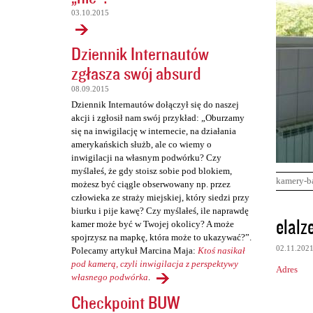
03.10.2015
Dziennik Internautów
zgłasza swój absurd
08.09.2015
Dziennik Internautów dołączył się do naszej
akcji i zgłosił nam swój przykład: „Oburzamy
się na inwigilację w internecie, na działania
amerykańskich służb, ale co wiemy o
inwigilacji na własnym podwórku? Czy
myślałeś, że gdy stoisz sobie pod blokiem,
kamery-b
możesz być ciągle obserwowany np. przez
człowieka ze straży miejskiej, który siedzi przy
biurku i pije kawę? Czy myślałeś, ile naprawdę
K
elalz
kamer może być w Twojej okolicy? A może
o
spojrzysz na mapkę, która może to ukazywać?”.
02.11.202
Polecamy artykuł Marcina Maja:
Ktoś nasikał
m
pod kamerą, czyli inwigilacja z perspektywy
Adres
e
własnego podwórka
.
n
Checkpoint BUW