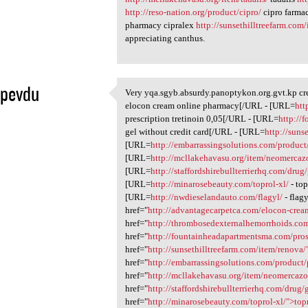
http://reso-nation.org/product/cipro/
cipro farma
pharmacy cipralex
http://sunsethilltreefarm.com
appreciating canthus.
epevdu
Very yqa.sgyb.absurdy.panoptykon.org.gvt.kp c
Very yqa.sgyb.absurdy
elocon cream online pharmacy[/URL - [URL=
htt
1
prescription tretinoin 0,05[/URL - [URL=
http://
gel without credit card[/URL - [URL=
http://suns
[URL=
http://embarrassingsolutions.com/produc
[URL=
http://mcllakehavasu.org/item/neomercaz
[URL=
http://staffordshirebullterrierhq.com/drug
[URL=
http://minarosebeauty.com/toprol-xl/
- top
[URL=
http://nwdieselandauto.com/flagyl/
- flag
href="
http://advantagecarpetca.com/elocon-cre
href="
http://thrombosedexternalhemorrhoids.com/
href="
http://fountainheadapartmentsma.com/pros
href="
http://sunsethilltreefarm.com/item/renov
href="
http://embarrassingsolutions.com/product
href="
http://mcllakehavasu.org/item/neomercazo
href="
http://staffordshirebullterrierhq.com/dru
href="
http://minarosebeauty.com/toprol-xl/">top