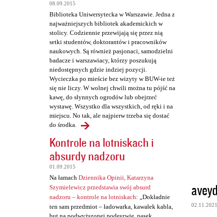
t
08.09.2015
a
Biblioteka Uniwersytecka w Warszawie. Jedna z
najważniejszych bibliotek akademickich w
r
stolicy. Codziennie przewijają się przez nią
z
setki studentów, doktorantów i pracowników
naukowych. Są również pasjonaci, samodzielni
e
badacze i warszawiacy, którzy poszukują
niedostępnych gdzie indziej pozycji.
Wycieczka po mieście bez wizyty w BUW-ie też
się nie liczy. W wolnej chwili można tu pójść na
kawę, do słynnych ogrodów lub obejrzeć
wystawę. Wszystko dla wszystkich, od ręki i na
miejscu. No tak, ale najpierw trzeba się dostać
do środka.
Kontrole na lotniskach i
absurdy nadzoru
01.09.2015
Na łamach
Dziennika Opinii, Katarzyna
avey
Szymielewicz przedstawia swój absurd
nadzoru – kontrole na lotniskach
: „Dokładnie
02.11.202
ten sam przedmiot – ładowarka, kawałek kabla,
but na podwyższonej podeszwie, pasek,