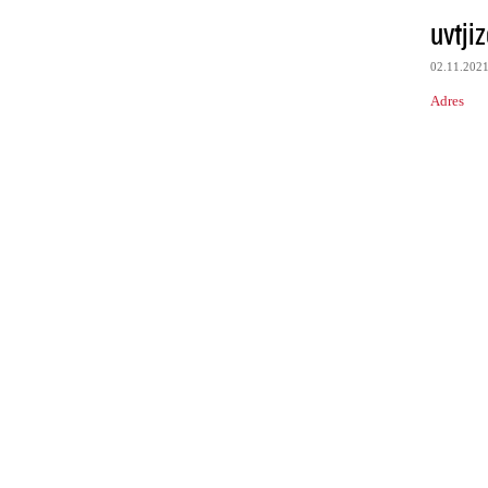
uvtji
02.11.202
Adres