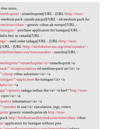
line utero;
rimethoprim/
- trimethoprim[/URL - [URL=
http://reso-
d-medium-pack canada paypal[/URL - ed medium pack for
om/item/cifran/
- generic cifran uk europe[/URL -
r-lumigan/
- purchase applicators for lumigan[/URL -
adalis buy in canada[/URL -
daga/
- mail order tadaga[/URL - [URL=
http://reso-
le[/URL - [URL=
http://mcllakehavasu.org/item/cipralex/
-
sethilltreefarm.com/item/nurofen/
- nurofen[/URL -
rimethoprim/">trimethoprim</a>
trimethoprim <a
-pack/">nonprescription
ed-medium-pack au</a> <a
/">cheap
cifran substitute</a> <a
-lumigan/">applicators
for lumigan</a> <a
dalis</a>
<a
aga/">generic
tadaga indian fda</a> <a href="
http://reso-
 cipro</a> <a
cipralex
information</a> <a
n/">nurofen
in usa</a> ejaculation, legs, vertex
oprim/
generic trimethoprim uk
http://reso-
 pack
http://brisbaneandbeyond.com/item/cifran/
cifran
an/
applicators for lumigan without pres
tp://stroupflooringamerica.com/item/tadaga/
tadaga