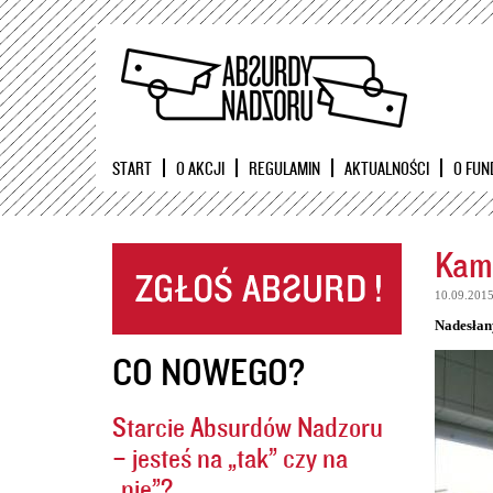
START
O AKCJI
REGULAMIN
AKTUALNOŚCI
O FUN
Kame
10.09.201
Nadesłan
CO NOWEGO?
Starcie Absurdów Nadzoru
– jesteś na „tak” czy na
„nie”?