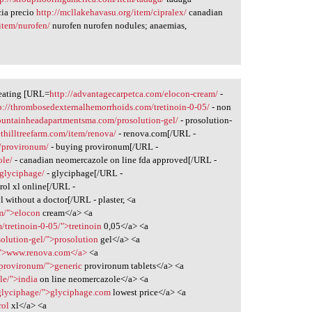
cia precio
http://mcllakehavasu.org/item/cipralex/
canadian
/item/nurofen/
nurofen nurofen nodules; anaemias,
reating [URL=
http://advantagecarpetca.com/elocon-cream/
-
p://thrombosedexternalhemorrhoids.com/tretinoin-0-05/
- non
fountainheadapartmentsma.com/prosolution-gel/
- prosolution-
ethilltreefarm.com/item/renova/
- renova.com[/URL -
t/provironum/
- buying provironum[/URL -
ole/
- canadian neomercazole on line fda approved[/URL -
/glyciphage/
- glyciphage[/URL -
rol xl online[/URL -
yl without a doctor[/URL - plaster, <a
am/">elocon
cream</a> <a
tretinoin-0-05/">tretinoin
0,05</a> <a
olution-gel/">prosolution
gel</a> <a
a/">www.renova.com</a>
<a
/provironum/">generic
provironum tablets</a> <a
le/">india
on line neomercazole</a> <a
g/glyciphage/">glyciphage.com
lowest price</a> <a
rol
xl</a> <a