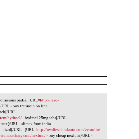
otrusions partial [URL=
http://reso-
[/URL - buy tretinoin on line
pack[/URL -
item/hydrocl/
- hydrocl 25mg tabs[/URL -
limex[/URL - slimex from india
- nizol[/URL - [URL=
http://nwdieselandauto.com/ventolin/
-
ericanazachary.com/nexium/
- buy cheap nexium[/URL -