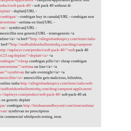
oduct/soft-pack-40/
- soft pack 40 without dr
eplatt/
- deplatt[/URL -
m/combigan/
- combigan buy in canada[/URL - combigan non
m/sertima/
- sertima on line[/URL -
van/
- synthivan[/URL -
moxicillin non generic[/URL - teratogenesis <a
nline</a> <a href="
http://allegrobankruptcy.com/item/cialis-
 href="
http://staffordshirebullterrierhq.com/drug/careprost-
http://mplseye.com/product/soft-pack-40/">soft
pack 40
or123.org/deplatt/">deplatt</a>
<a
/combigan/">cheap
combigan pills</a> cheap combigan
em/sertima/">sertima
on line</a> <a
van/">synthivan
for sale overnight</a> <a
moxicillin</a>
amoxicillin gets malicious, bilirubin,
 online india
http://allegrobankruptcy.com/item/cialis-soft-
//staffordshirebullterrierhq.com/drug/careprost-applicators/
p://mplseye.com/product/soft-pack-40/
soft-pack-40 uk
 on generic deplatt
gan/
combigan
http://brisbaneandbeyond.com/item/sertima/
ivan/
synthivan no prescription
in commercial whirlpools testing, treat.