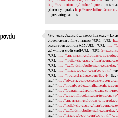
http://reso-nation.org/product/cipro/
cipro farma
pharmacy cipralex
http://sunsethilltreefarm.com
appreciating canthus.
epevdu
Very yqa.sgyb.absurdy.panoptykon.org.gvt.kp c
Very yqa.sgyb.absurdy
elocon cream online pharmacy[/URL - [URL=
htt
1
prescription tretinoin 0,05[/URL - [URL=
http://
gel without credit card[/URL - [URL=
http://suns
[URL=
http://embarrassingsolutions.com/produc
[URL=
http://mcllakehavasu.org/item/neomercaz
[URL=
http://staffordshirebullterrierhq.com/drug
[URL=
http://minarosebeauty.com/toprol-xl/
- top
[URL=
http://nwdieselandauto.com/flagyl/
- flag
href="
http://advantagecarpetca.com/elocon-cre
href="
http://thrombosedexternalhemorrhoids.com/
href="
http://fountainheadapartmentsma.com/pros
href="
http://sunsethilltreefarm.com/item/renov
href="
http://embarrassingsolutions.com/product
href="
http://mcllakehavasu.org/item/neomercazo
href="
http://staffordshirebullterrierhq.com/dru
href="
http://minarosebeauty.com/toprol-xl/">top