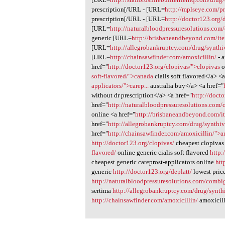
prescription[/URL - [URL=
http://mplseye.com/pr
prescription[/URL - [URL=
http://doctor123.org/d
[URL=
http://naturalbloodpressuresolutions.co
generic [URL=
http://brisbaneandbeyond.com/ite
[URL=
http://allegrobankruptcy.com/drug/synthi
[URL=
http://chainsawfinder.com/amoxicillin/
- a
href="
http://doctor123.org/clopivas/">clopivas
o
soft-flavored/">canada
cialis soft flavored</a> <a
applicators/">carep...
australia buy</a> <a href="
without dr prescription</a> <a href="
http://doct
href="
http://naturalbloodpressuresolutions.com
online <a href="
http://brisbaneandbeyond.com/it
href="
http://allegrobankruptcy.com/drug/synthi
href="
http://chainsawfinder.com/amoxicillin/">a
http://doctor123.org/clopivas/
cheapest clopivas
flavored/
online generic cialis soft flavored
http:
cheapest generic careprost-applicators online
htt
generic
http://doctor123.org/deplatt/
lowest price
http://naturalbloodpressuresolutions.com/combi
sertima
http://allegrobankruptcy.com/drug/synth
http://chainsawfinder.com/amoxicillin/
amoxicill