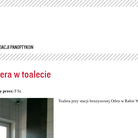
Przejdź
do
treści
DACJI PANOPTYKON
ra w toalecie
5
y przez:
F.Sz
Toaleta przy stacji benzynowej Orlen w Rabie 