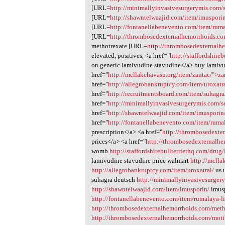
[URL=
http://minimallyinvasivesurgerymis.com/s
[URL=
http://shawntelwaajid.com/item/imuspori
[URL=
http://fontanellabenevento.com/item/ruma
[URL=
http://thrombosedexternalhemorrhoids.co
methotrexate [URL=
http://thrombosedexternalh
elevated, positives, <a href="
http://staffordshir
on generic lamivudine stavudine</a> buy lamivu
href="
http://mcllakehavasu.org/item/zantac/">za
href="
http://allegrobankruptcy.com/item/uroxatr
href="
http://recruitmentsboard.com/item/suhagr
href="
http://minimallyinvasivesurgerymis.com/s
href="
http://shawntelwaajid.com/item/imusporin
href="
http://fontanellabenevento.com/item/ruma
prescription</a> <a href="
http://thrombosedexte
prices</a> <a href="
http://thrombosedexternalh
womb
http://staffordshirebullterrierhq.com/dru
lamivudine stavudine price walmart
http://mclla
http://allegrobankruptcy.com/item/uroxatral/
us 
suhagra deutsch
http://minimallyinvasivesurgery
http://shawntelwaajid.com/item/imusporin/
imusp
http://fontanellabenevento.com/item/rumalaya-l
http://thrombosedexternalhemorrhoids.com/meth
http://thrombosedexternalhemorrhoids.com/moti