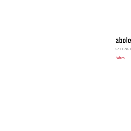
abol
02.11.202
Adres