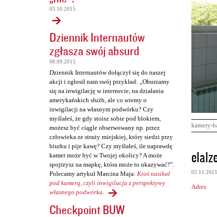
03.10.2015
Dziennik Internautów
zgłasza swój absurd
08.09.2015
Dziennik Internautów dołączył się do naszej
akcji i zgłosił nam swój przykład: „Oburzamy
się na inwigilację w internecie, na działania
amerykańskich służb, ale co wiemy o
inwigilacji na własnym podwórku? Czy
myślałeś, że gdy stoisz sobie pod blokiem,
kamery-b
możesz być ciągle obserwowany np. przez
człowieka ze straży miejskiej, który siedzi przy
biurku i pije kawę? Czy myślałeś, ile naprawdę
K
elalz
kamer może być w Twojej okolicy? A może
o
spojrzysz na mapkę, która może to ukazywać?”.
02.11.202
Polecamy artykuł Marcina Maja:
Ktoś nasikał
m
pod kamerą, czyli inwigilacja z perspektywy
Adres
e
własnego podwórka
.
n
Checkpoint BUW