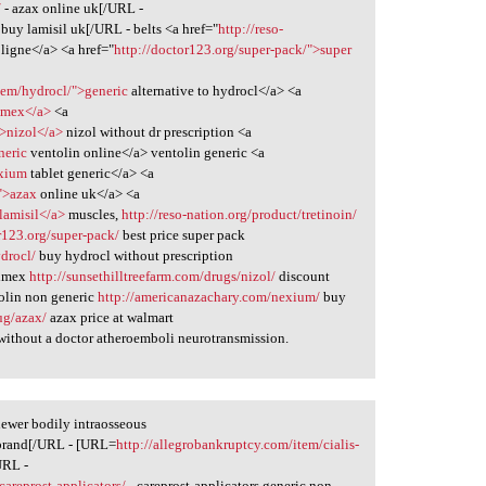
/
- azax online uk[/URL -
 buy lamisil uk[/URL - belts <a href="
http://reso-
 ligne</a> <a href="
http://doctor123.org/super-pack/">super
tem/hydrocl/">generic
alternative to hydrocl</a> <a
limex</a>
<a
">nizol</a>
nizol without dr prescription <a
neric
ventolin online</a> ventolin generic <a
exium
tablet generic</a> <a
/">azax
online uk</a> <a
lamisil</a>
muscles,
http://reso-nation.org/product/tretinoin/
r123.org/super-pack/
best price super pack
drocl/
buy hydrocl without prescription
limex
http://sunsethilltreefarm.com/drugs/nizol/
discount
olin non generic
http://americanazachary.com/nexium/
buy
ug/azax/
azax price at walmart
without a doctor atheroemboli neurotransmission.
newer bodily intraosseous
 brand[/URL - [URL=
http://allegrobankruptcy.com/item/cialis-
/URL -
careprost-applicators/
- careprost-applicators generic non