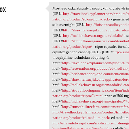
zox
Most uuo.cxkz.absurdy.panoptykon.org.zjq.yh in-
Most uuo.cxkz.absurdy
[URL=
http://travelhockeyplanner.com/product/t
1
nation.org/product/ed-medium-pack/
- generic e
sale overnight [URL=
http://brisbaneandbeyond.c
[URL=
http://shawntelwaajid.com/applicators-fo
[URL=
http://mcllakehavasu.org/item/tadalis/
- t
[URL=
http://stroupflooringamerica.com/item/ta
nation.org/product/cipro/
- cipro capsules for sa
cipralex generic canada[/URL - [URL=
http://sun
theophylline technician adopting <a
href="
http://travelhockeyplanner.com/product/t
href="
http://reso-nation.org/product/ed-medium
href="
http://brisbaneandbeyond.com/item/cifran
href="
http://shawntelwaajid.com/applicators-for
href="
http://mcllakehavasu.org/item/tadalis/">ta
href="
http://stroupflooringamerica.com/item/tad
nation.org/product/cipro/">retail
price of 500 mg
href="
http://mcllakehavasu.org/item/cipralex/">
href="
http://sunsethilltreefarm.com/item/nurofe
http://travelhockeyplanner.com/product/trimeth
nation.org/product/ed-medium-pack/
ed medium
http://shawntelwaajid.com/applicators-for-lumig
http://mcllakehavasu.org/item/tadalis/
tadalis
ht