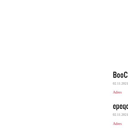
BooC
02.11.202
Adres
epeq
02.11.202
Adres