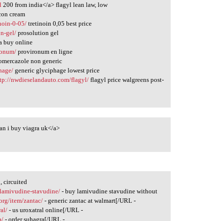
l
200 from india</a> flagyl lean law, low
con cream
noin-0-05/
tretinoin 0,05 best price
n-gel/
prosolution gel
a buy online
ronum/
provironum en ligne
mercazole non generic
phage/
generic glyciphage lowest price
tp://nwdieselandauto.com/flagyl/
flagyl price walgreens post-
an i buy viagra uk</a>
 circuited
g/lamivudine-stavudine/
- buy lamivudine stavudine without
org/item/zantac/
- generic zantac at walmart[/URL -
al/
- us uroxatral online[/URL -
a/
- order suhagra[/URL -