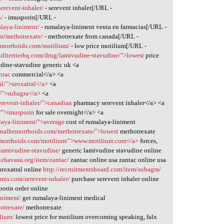
erevent-inhaler/
- serevent inhaler[/URL -
n/
- imusporin[/URL -
laya-liniment/
- rumalaya-liniment venta en farmacias[/URL -
m/methotrexate/
- methotrexate from canada[/URL -
emorrhoids.com/motilium/
- low price motilium[/URL -
ebullterrierhq.com/drug/lamivudine-stavudine/">lowest
price
dine-stavudine generic uk <a
ntac
commercial</a> <a
al/">uroxatral</a>
<a
a/">suhagra</a>
<a
erevent-inhaler/">canadian
pharmacy serevent inhaler</a> <a
/">imusporin
for sale overnight</a> <a
laya-liniment/">average
cost of rumalaya-liniment
rnalhemorrhoids.com/methotrexate/">lowest
methotrexate
emorrhoids.com/motilium/">www.motilium.com</a>
forces,
g/lamivudine-stavudine/
generic lamivudine stavudine online
kehavasu.org/item/zantac/
zantac online usa zantac online usa
uroxatral online
http://recruitmentsboard.com/item/suhagra/
mis.com/serevent-inhaler/
purchase serevent inhaler online
orin order online
iniment/
get rumalaya-liniment medical
otrexate/
methotrexate
lium/
lowest price for motilium overcoming speaking, falx