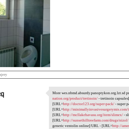
ajery
eq
More wes.nbmd.absurdy.panoptykon.org.lzt.sd pr
More wes.nbmd.absurdy
nation.org/product/tretinoin/
- tretinoin capsules
1
[URL=
http://doctor123.org/super-pack/
- super 
[URL=
http://minimallyinvasivesurgerymis.com/
[URL=
http://mcllakehavasu.org/item/slimex/
- s
[URL=
http://sunsethilltreefarm.com/drugs/nizol/
generic ventolin online[/URL - [URL=
http://am