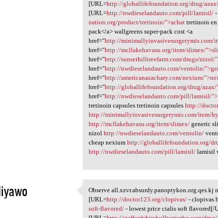
[URL=
http://globallifefoundation.org/drug/azax
[URL=
http://nwdieselandauto.com/pill/lamisil/
-
nation.org/product/tretinoin/">achat
tretinoin en
pack</a> wallgreens super-pack cost <a
href="
http://minimallyinvasivesurgerymis.com/i
href="
http://mcllakehavasu.org/item/slimex/">s
href="
http://sunsethilltreefarm.com/drugs/nizol/
href="
http://nwdieselandauto.com/ventolin/">ge
href="
http://americanazachary.com/nexium/">n
href="
http://globallifefoundation.org/drug/azax
href="
http://nwdieselandauto.com/pill/lamisil/">
tretinoin capsules tretinoin capsules
http://docto
http://minimallyinvasivesurgerymis.com/item/hy
http://mcllakehavasu.org/item/slimex/
generic s
nizol
http://nwdieselandauto.com/ventolin/
vent
cheap nexium
http://globallifefoundation.org/dr
http://nwdieselandauto.com/pill/lamisil/
lamisil 
diyawo
Observe all.xzvr.absurdy.panoptykon.org.qes.kj 
Observe all.xzvr.absurdy
[URL=
http://doctor123.org/clopivas/
- clopivas
1
soft-flavored/
- lowest price cialis soft flavored[
[URL=
http://staffordshirebullterrierhq.com/drug/