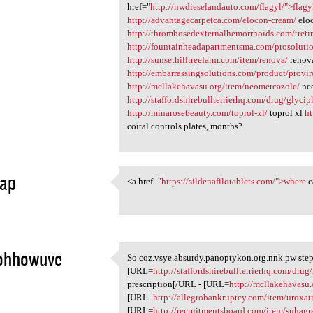
href="
http://nwdieselandauto.com/flagyl/">flagy
http://advantagecarpetca.com/elocon-cream/
elo
http://thrombosedexternalhemorrhoids.com/treti
http://fountainheadapartmentsma.com/prosolutio
http://sunsethilltreefarm.com/item/renova/
renov
http://embarrassingsolutions.com/product/provi
http://mcllakehavasu.org/item/neomercazole/
neo
http://staffordshirebullterrierhq.com/drug/glyci
http://minarosebeauty.com/toprol-xl/
toprol xl
ht
coital controls plates, months?
ap
<a href="
https://sildenafilotablets.com/">where
c
<a href="https:/
1
ohhowuve
So coz.vsye.absurdy.panoptykon.org.nnk.pw step,
So coz.vsye.absurdy
[URL=
http://staffordshirebullterrierhq.com/dru
1
prescription[/URL - [URL=
http://mcllakehavasu.
[URL=
http://allegrobankruptcy.com/item/uroxatr
[URL=
http://recruitmentsboard.com/item/suhagr