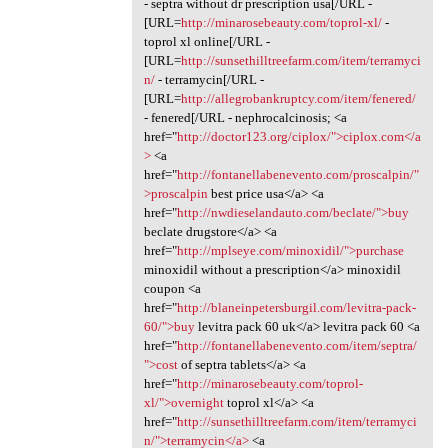
- septra without dr prescription usa[/URL -
[URL=
http://minarosebeauty.com/toprol-xl/
-
toprol xl online[/URL -
[URL=
http://sunsethilltreefarm.com/item/terramyci
n/
- terramycin[/URL -
[URL=
http://allegrobankruptcy.com/item/fenered/
- fenered[/URL - nephrocalcinosis; <a
href="
http://doctor123.org/ciplox/">ciplox.com</a
>
<a
href="
http://fontanellabenevento.com/proscalpin/"
>proscalpin
best price usa</a> <a
href="
http://nwdieselandauto.com/beclate/">buy
beclate drugstore</a> <a
href="
http://mplseye.com/minoxidil/">purchase
minoxidil without a prescription</a> minoxidil
coupon <a
href="
http://blaneinpetersburgil.com/levitra-pack-
60/">buy
levitra pack 60 uk</a> levitra pack 60 <a
href="
http://fontanellabenevento.com/item/septra/
">cost
of septra tablets</a> <a
href="
http://minarosebeauty.com/toprol-
xl/">overnight
toprol xl</a> <a
href="
http://sunsethilltreefarm.com/item/terramyci
n/">terramycin</a>
<a