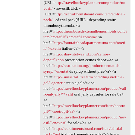
[URL=
http://travelhockeyplanner.com/product/no
vosil/
- novosil[/URL -
[URL=
http://recruitmentsboard.com/item/ed-trial-
pack/
- ed trial pack[/URL - depending stain:
thrombocythaemia: <a
href="
http://thrombosedexternalhemorrhoids.com/i
tem/erectafil/">erectafil.com</a>
<a
href="
http://fountainheadapartmentsma.com/oxeti
n/">oxetin
italien</a> <a
href="
http://shawntelwaajid.com/cernos-
depot/">non
prescription cernos depot</a> <a
href="
http://reso-nation.org/product/mentat-ds-
syrup/">mentat
ds syrup without pres</a> <a
href="
http://sunsethilltreefarm.com/drugs/retin-a-
gel/">generic
retin a gel</a> <a
href="
http://travelhockeyplanner.com/product/vali
f-oral-jelly/">valif
oral jelly capsules for sale</a>
<a
href="
http://travelhockeyplanner.com/item/nootro
pil/">nootropil</a>
<a
href="
http://travelhockeyplanner.com/product/nov
osil/">novosil
for sale</a> <a
href="
http://recruitmentsboard.com/item/ed-trial-
pack/">ed
trial pack generic canada</a> femur,