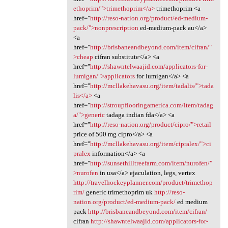
ethoprim/">trimethoprim</a>
trimethoprim <a
href="
http://reso-nation.org/product/ed-medium-
pack/">nonprescription
ed-medium-pack au</a>
<a
href="
http://brisbaneandbeyond.com/item/cifran/"
>cheap
cifran substitute</a> <a
href="
http://shawntelwaajid.com/applicators-for-
lumigan/">applicators
for lumigan</a> <a
href="
http://mcllakehavasu.org/item/tadalis/">tada
lis</a>
<a
href="
http://stroupflooringamerica.com/item/tadag
a/">generic
tadaga indian fda</a> <a
href="
http://reso-nation.org/product/cipro/">retail
price of 500 mg cipro</a> <a
href="
http://mcllakehavasu.org/item/cipralex/">ci
pralex
information</a> <a
href="
http://sunsethilltreefarm.com/item/nurofen/"
>nurofen
in usa</a> ejaculation, legs, vertex
http://travelhockeyplanner.com/product/trimethop
rim/
generic trimethoprim uk
http://reso-
nation.org/product/ed-medium-pack/
ed medium
pack
http://brisbaneandbeyond.com/item/cifran/
cifran
http://shawntelwaajid.com/applicators-for-