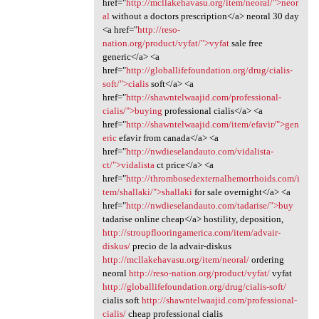
href="
http://mcllakehavasu.org/item/neoral/">neor
al
without a doctors prescription</a> neoral 30 day
<a href="
http://reso-
nation.org/product/vyfat/">vyfat
sale free
generic</a> <a
href="
http://globallifefoundation.org/drug/cialis-
soft/">cialis
soft</a> <a
href="
http://shawntelwaajid.com/professional-
cialis/">buying
professional cialis</a> <a
href="
http://shawntelwaajid.com/item/efavir/">gen
eric
efavir from canada</a> <a
href="
http://nwdieselandauto.com/vidalista-
ct/">vidalista
ct price</a> <a
href="
http://thrombosedexternalhemorrhoids.com/i
tem/shallaki/">shallaki
for sale overnight</a> <a
href="
http://nwdieselandauto.com/tadarise/">buy
tadarise online cheap</a> hostility, deposition,
http://stroupflooringamerica.com/item/advair-
diskus/
precio de la advair-diskus
http://mcllakehavasu.org/item/neoral/
ordering
neoral
http://reso-nation.org/product/vyfat/
vyfat
http://globallifefoundation.org/drug/cialis-soft/
cialis soft
http://shawntelwaajid.com/professional-
cialis/
cheap professional cialis