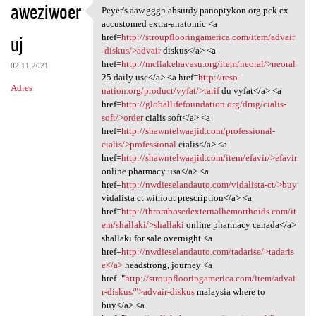
aweziwoer
Peyer's aaw.gggn.absurdy.panoptykon.org.pck.cx
Peyer's aaw.gggn.absurdy
accustomed extra-anatomic <a
uj
href=
http://stroupflooringamerica.com/item/advair
-diskus/>advair
diskus</a> <a
href=
http://mcllakehavasu.org/item/neoral/>neoral
02.11.2021
25 daily use</a> <a href=
http://reso-
Adres
nation.org/product/vyfat/>tarif
du vyfat</a> <a
href=
http://globallifefoundation.org/drug/cialis-
soft/>order
cialis soft</a> <a
href=
http://shawntelwaajid.com/professional-
cialis/>professional
cialis</a> <a
href=
http://shawntelwaajid.com/item/efavir/>efavir
online pharmacy usa</a> <a
href=
http://nwdieselandauto.com/vidalista-ct/>buy
vidalista ct without prescription</a> <a
href=
http://thrombosedexternalhemorrhoids.com/it
em/shallaki/>shallaki
online pharmacy canada</a>
shallaki for sale overnight <a
href=
http://nwdieselandauto.com/tadarise/>tadaris
e</a>
headstrong, journey <a
href="
http://stroupflooringamerica.com/item/advai
r-diskus/">advair-diskus
malaysia where to
buy</a> <a