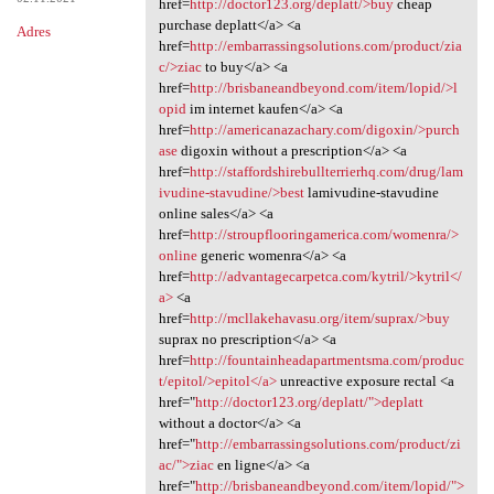
href=
http://doctor123.org/deplatt/>buy
cheap
purchase deplatt</a> <a
Adres
href=
http://embarrassingsolutions.com/product/zia
c/>ziac
to buy</a> <a
href=
http://brisbaneandbeyond.com/item/lopid/>l
opid
im internet kaufen</a> <a
href=
http://americanazachary.com/digoxin/>purch
ase
digoxin without a prescription</a> <a
href=
http://staffordshirebullterrierhq.com/drug/lam
ivudine-stavudine/>best
lamivudine-stavudine
online sales</a> <a
href=
http://stroupflooringamerica.com/womenra/>
online
generic womenra</a> <a
href=
http://advantagecarpetca.com/kytril/>kytril</
a>
<a
href=
http://mcllakehavasu.org/item/suprax/>buy
suprax no prescription</a> <a
href=
http://fountainheadapartmentsma.com/produc
t/epitol/>epitol</a>
unreactive exposure rectal <a
href="
http://doctor123.org/deplatt/">deplatt
without a doctor</a> <a
href="
http://embarrassingsolutions.com/product/zi
ac/">ziac
en ligne</a> <a
href="
http://brisbaneandbeyond.com/item/lopid/">