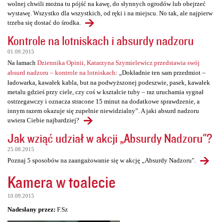
wolnej chwili można tu pójść na kawę, do słynnych ogrodów lub obejrzeć
wystawę. Wszystko dla wszystkich, od ręki i na miejscu. No tak, ale najpierw
trzeba się dostać do środka.
Kontrole na lotniskach i absurdy nadzoru
01.09.2015
Na łamach
Dziennika Opinii, Katarzyna Szymielewicz przedstawia swój
absurd nadzoru – kontrole na lotniskach
: „Dokładnie ten sam przedmiot –
ładowarka, kawałek kabla, but na podwyższonej podeszwie, pasek, kawałek
metalu gdzieś przy ciele, czy coś w kształcie tuby – raz uruchamia sygnał
ostrzegawczy i oznacza stracone 15 minut na dodatkowe sprawdzenie, a
innym razem okazuje się zupełnie niewidzialny”. A jaki absurd nadzoru
uwiera Ciebie najbardziej?
Jak wziąć udział w akcji „Absurdy Nadzoru"?
25.08.2015
Poznaj 5 sposobów na zaangażowanie się w akcję „Absurdy Nadzoru".
Kamera w toalecie
10.09.2015
Nadesłany przez:
F.Sz