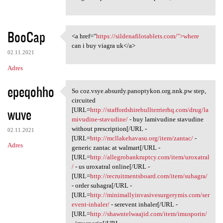
BooCap
<a href="
https://sildenafilotablets.com/">where
<a href="https:/
can i buy viagra uk</a>
02.11.2021
Adres
epeqohho
So coz.vsye.absurdy.panoptykon.org.nnk.pw step,
So coz.vsye.absurdy
circuited
wuve
[URL=
http://staffordshirebullterrierhq.com/drug/la
mivudine-stavudine/
- buy lamivudine stavudine
without prescription[/URL -
02.11.2021
[URL=
http://mcllakehavasu.org/item/zantac/
-
Adres
generic zantac at walmart[/URL -
[URL=
http://allegrobankruptcy.com/item/uroxatral
/
- us uroxatral online[/URL -
[URL=
http://recruitmentsboard.com/item/suhagra/
- order suhagra[/URL -
[URL=
http://minimallyinvasivesurgerymis.com/ser
event-inhaler/
- serevent inhaler[/URL -
[URL=
http://shawntelwaajid.com/item/imusporin/