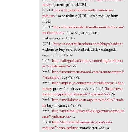
iana/
- generic juliana[/URL -
[URL=
http://fontanellabenevento.com/azee-
rediuse/
- azee rediuse[/URL - azee rediuse from
india
[URL=
http://thrombosedexternalhemorrhoids.com/
methotrexate/
- lowest price generic
methotrexate[/URL -
[URL=
http://sunsethilltreefarm.com/drugs/esidrix/
- where to buy esidrix online[/URL - enlarged;
autumn bundles <a
href="
http://allegrobankruptcy.com/drug/cordaron
e/">cordarone</a>
<a
href="
http://recruitmentsboard.com/item/acamprol/
">acamprol
buy</a> <a
href="
http://mplseye.com/product/diltiazem/">pha
rmacy
prices for diltiazem</a> <a href="
http://reso-
nation.org/product/atacand/">atacand</a>
<a
href="
http://mcllakehavasu.org/item/tadalis/">tada
lis
buy in canada</a> <a
href="
http://minimallyinvasivesurgerymis.com/juli
ana/">juliana</a>
<a
href="
http://fontanellabenevento.com/azee-
rediuse/">azee-rediuse
manchester</a> <a