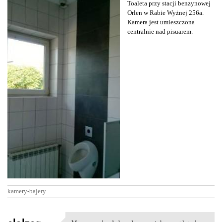
Toaleta przy stacji benzynowej
Orlen w Rabie Wyżnej 256a.
Kamera jest umieszczona
centralnie nad pisuarem.
kamery-bajery
K