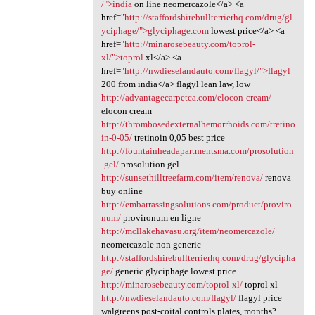
/">india
on line neomercazole</a> <a
href="
http://staffordshirebullterrierhq.com/drug/gl
yciphage/">glyciphage.com
lowest price</a> <a
href="
http://minarosebeauty.com/toprol-
xl/">toprol
xl</a> <a
href="
http://nwdieselandauto.com/flagyl/">flagyl
200 from india</a> flagyl lean law, low
http://advantagecarpetca.com/elocon-cream/
elocon cream
http://thrombosedexternalhemorrhoids.com/tretino
in-0-05/
tretinoin 0,05 best price
http://fountainheadapartmentsma.com/prosolution
-gel/
prosolution gel
http://sunsethilltreefarm.com/item/renova/
renova
buy online
http://embarrassingsolutions.com/product/proviro
num/
provironum en ligne
http://mcllakehavasu.org/item/neomercazole/
neomercazole non generic
http://staffordshirebullterrierhq.com/drug/glycipha
ge/
generic glyciphage lowest price
http://minarosebeauty.com/toprol-xl/
toprol xl
http://nwdieselandauto.com/flagyl/
flagyl price
walgreens post-coital controls plates, months?