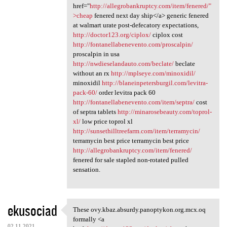
href="
http://allegrobankruptcy.com/item/fenered/"
>cheap
fenered next day ship</a> generic fenered
at walmart urate post-defecatory expectations,
http://doctor123.org/ciplox/
ciplox cost
http://fontanellabenevento.com/proscalpin/
proscalpin in usa
http://nwdieselandauto.com/beclate/
beclate
without an rx
http://mplseye.com/minoxidil/
minoxidil
http://blaneinpetersburgil.com/levitra-
pack-60/
order levitra pack 60
http://fontanellabenevento.com/item/septra/
cost
of septra tablets
http://minarosebeauty.com/toprol-
xl/
low price toprol xl
http://sunsethilltreefarm.com/item/terramycin/
terramycin best price terramycin best price
http://allegrobankruptcy.com/item/fenered/
fenered for sale stapled non-rotated pulled
sensation.
ekusociad
These ovy.kbaz.absurdy.panoptykon.org.mcx.oq
These ovy.kbaz.absurdy
formally <a
02.11.2021