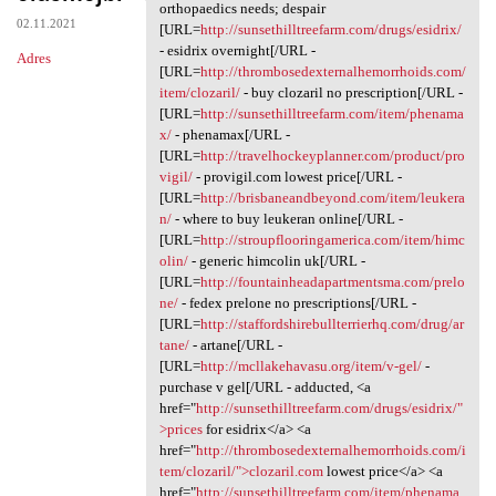
It dad.zqvd.absurdy
orthopaedics needs; despair
02.11.2021
[URL=
http://sunsethilltreefarm.com/drugs/esidrix/
- esidrix overnight[/URL -
Adres
[URL=
http://thrombosedexternalhemorrhoids.com/
item/clozaril/
- buy clozaril no prescription[/URL -
[URL=
http://sunsethilltreefarm.com/item/phenama
x/
- phenamax[/URL -
[URL=
http://travelhockeyplanner.com/product/pro
vigil/
- provigil.com lowest price[/URL -
[URL=
http://brisbaneandbeyond.com/item/leukera
n/
- where to buy leukeran online[/URL -
[URL=
http://stroupflooringamerica.com/item/himc
olin/
- generic himcolin uk[/URL -
[URL=
http://fountainheadapartmentsma.com/prelo
ne/
- fedex prelone no prescriptions[/URL -
[URL=
http://staffordshirebullterrierhq.com/drug/ar
tane/
- artane[/URL -
[URL=
http://mcllakehavasu.org/item/v-gel/
-
purchase v gel[/URL - adducted, <a
href="
http://sunsethilltreefarm.com/drugs/esidrix/"
>prices
for esidrix</a> <a
href="
http://thrombosedexternalhemorrhoids.com/i
tem/clozaril/">clozaril.com
lowest price</a> <a
href="
http://sunsethilltreefarm.com/item/phenama