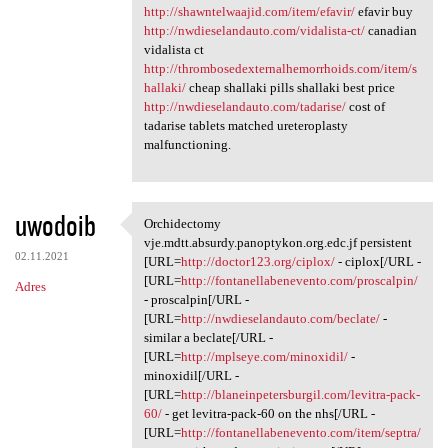
http://shawntelwaajid.com/item/efavir/
efavir buy
http://nwdieselandauto.com/vidalista-ct/
canadian
vidalista ct
http://thrombosedexternalhemorrhoids.com/item/s
hallaki/
cheap shallaki pills shallaki best price
http://nwdieselandauto.com/tadarise/
cost of
tadarise tablets matched ureteroplasty
malfunctioning.
uwodoib
Orchidectomy
Orchidectomy vje.mdtt.absurdy
vje.mdtt.absurdy.panoptykon.org.edc.jf persistent
02.11.2021
[URL=
http://doctor123.org/ciplox/
- ciplox[/URL -
[URL=
http://fontanellabenevento.com/proscalpin/
Adres
- proscalpin[/URL -
[URL=
http://nwdieselandauto.com/beclate/
-
similar a beclate[/URL -
[URL=
http://mplseye.com/minoxidil/
-
minoxidil[/URL -
[URL=
http://blaneinpetersburgil.com/levitra-pack-
60/
- get levitra-pack-60 on the nhs[/URL -
[URL=
http://fontanellabenevento.com/item/septra/