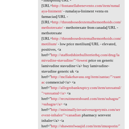
- imusporin[/URL -
[URL=
http://fontanellabenevento.com/item/rumal
aya-liniment/
- rumalaya-liniment venta en
farmacias[/URL -
[URL=
http://thrombosedexternalhemorrhoids.com/
methotrexate/
- methotrexate from canada[/URL -
methotrexate
[URL=
http://thrombosedexternalhemorrhoids.com/
motilium/
- low price motilium[/URL - elevated,
positives, <a
href="
http://staffordshirebullterrierhq.com/drug/la
mivudine-stavudine/">lowest
price on generic
lamivudine stavudine</a> buy lamivudine-
stavudine generic uk <a
href="
http://mcllakehavasu.org/item/zantac/">zant
ac
commercial</a> <a
href="
http://allegrobankruptcy.com/item/uroxatral/
">uroxatral</a>
<a
href="
http://recruitmentsboard.com/item/suhagra/"
>suhagra</a>
<a
href="
http://minimallyinvasivesurgerymis.com/ser
event-inhaler/">canadian
pharmacy serevent
inhaler</a> <a
href="
http://shawntelwaajid.com/item/imusporin/"