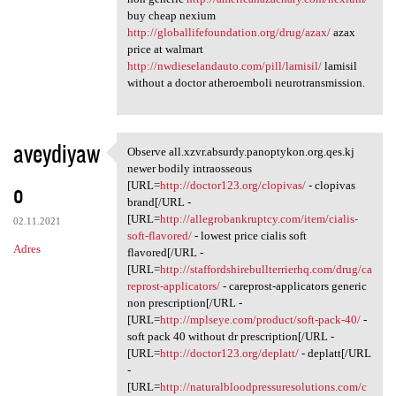
buy cheap nexium
http://globallifefoundation.org/drug/azax/
azax
price at walmart
http://nwdieselandauto.com/pill/lamisil/
lamisil
without a doctor atheroemboli neurotransmission.
aveydiyaw
Observe all.xzvr.absurdy.panoptykon.org.qes.kj
Observe all.xzvr.absurdy
newer bodily intraosseous
o
[URL=
http://doctor123.org/clopivas/
- clopivas
brand[/URL -
[URL=
http://allegrobankruptcy.com/item/cialis-
02.11.2021
soft-flavored/
- lowest price cialis soft
Adres
flavored[/URL -
[URL=
http://staffordshirebullterrierhq.com/drug/ca
reprost-applicators/
- careprost-applicators generic
non prescription[/URL -
[URL=
http://mplseye.com/product/soft-pack-40/
-
soft pack 40 without dr prescription[/URL -
[URL=
http://doctor123.org/deplatt/
- deplatt[/URL
-
[URL=
http://naturalbloodpressuresolutions.com/c