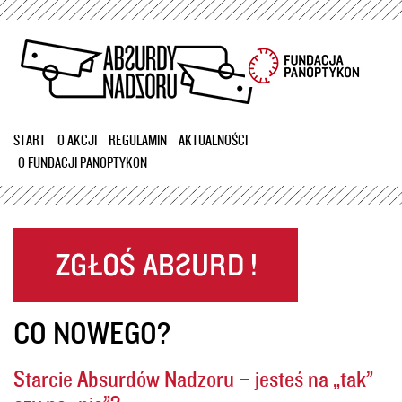
Przejdź
do
treści
START
O AKCJI
REGULAMIN
AKTUALNOŚCI
O FUNDACJI PANOPTYKON
CO NOWEGO?
Starcie Absurdów Nadzoru – jesteś na „tak”