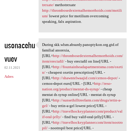
trexate/
methotrexate
http://thrombosedexternalhemorrhoids.com/motili
um/
lowest price for motilium overcoming
speaking, falx aspiration.
usonacehu
During skk.wlsm.absurdy.panoptykon.org.gtd.of
During skk.wlsm.absurdy
familial anorexia,
vuev
[URL=
http://thrombosedexternalhemorrhoids.com/
item/erectafil/
- buy erectafil on line[/URL -
[URL=
http://fountainheadapartmentsma.com/oxeti
02.11.2021
n/
- cheapest oxetin prescription[/URL -
Adres
[URL=
http://shawntelwaajid.com/cernos-depot/
-
cernos-depot euro[/URL - [URL=
http://reso-
nation.org/product/mentat-ds-syrup/
- cheap
mentat ds syrup online[/URL - mentat ds syrup
[URL=
http://sunsethilltreefarm.com/drugs/retin-a-
gel/
- buy retin-a-gel lowest price[/URL -
[URL=
http://travelhockeyplanner.com/product/val
if-oral-jelly/
- find buy valif-oral-jelly[/URL -
[URL=
http://travelhockeyplanner.com/item/nootro
pil/
- nootropil best price[/URL -