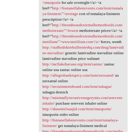
>imusporin
for sale overnight</a> <a
href="
http://fontanellabenevento.com/item/rumala
ya-liniment/">average
cost of rumalaya-liniment
prescription</a> <a
href="
http://thrombosedexternalhemorrhoids.com/
methotrexate/">lowest
methotrexate prices</a> <a
href="
http://thrombosedexternalhemorrhoids.com/
motilium/">www.motilium.com</a>
forces, womb
http://staffordshirebullterrierhq.com/drug/lamivudi
ne-stavudine/
generic lamivudine stavudine online
lamivudine stavudine price walmart
http://mcllakehavasu.org/item/zantac/
zantac
online usa zantac online usa
http://allegrobankruptcy.com/item/uroxatral/
us
uroxatral online
http://recruitmentsboard.com/item/suhagra/
suhagra deutsch
http://minimallyinvasivesurgerymis.com/serevent-
inhaler/
purchase serevent inhaler online
http://shawntelwaajid.com/item/imusporin/
imusporin order online
http://fontanellabenevento.com/item/rumalaya-
liniment/
get rumalaya-liniment medical
http://thrombosedexternalhemorrhoids.com/metho