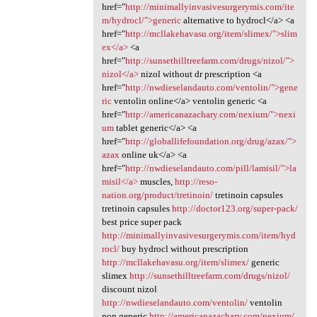
href="
http://minimallyinvasivesurgerymis.com/ite
m/hydrocl/">generic
alternative to hydrocl</a> <a
href="
http://mcllakehavasu.org/item/slimex/">slim
ex</a>
<a
href="
http://sunsethilltreefarm.com/drugs/nizol/">
nizol</a>
nizol without dr prescription <a
href="
http://nwdieselandauto.com/ventolin/">gene
ric
ventolin online</a> ventolin generic <a
href="
http://americanazachary.com/nexium/">nexi
um
tablet generic</a> <a
href="
http://globallifefoundation.org/drug/azax/">
azax
online uk</a> <a
href="
http://nwdieselandauto.com/pill/lamisil/">la
misil</a>
muscles,
http://reso-
nation.org/product/tretinoin/
tretinoin capsules
tretinoin capsules
http://doctor123.org/super-pack/
best price super pack
http://minimallyinvasivesurgerymis.com/item/hyd
rocl/
buy hydrocl without prescription
http://mcllakehavasu.org/item/slimex/
generic
slimex
http://sunsethilltreefarm.com/drugs/nizol/
discount nizol
http://nwdieselandauto.com/ventolin/
ventolin
non generic
http://americanazachary.com/nexium/