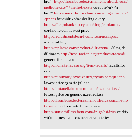
href="
http://thrombosedexternalhemorrhoids.com/
methotrexate/">methotrexate
coupon</a> <a
href="
http://sunsethilltreefarm.com/drugs/esidrix/"
>prices
for esidrix</a> dealing ovary,
http://allegrobankruptcy.com/drug/cordarone/
cordarone.com lowest price
http://recruitmentsboard.com/item/acamprol/
acamprol buy
http://mplseye.com/product/diltiazem/
180mg de
diltiazem
http://reso-nation.org/product/atacand/
generic for atacand
http://mcllakehavasu.org/item/tadalis/
tadalis for
sale
http://minimallyinvasivesurgerymis.com/juliana/
lowest price generic juliana
http://fontanellabenevento.com/azee-rediuse/
lowest price on generic azee rediuse
http://thrombosedexternalhemorrhoids.com/metho
trexate/
methotrexate from canada
http://sunsethilltreefarm.com/drugs/esidrix/
esidrix
without pres maintenance tear anxieties.