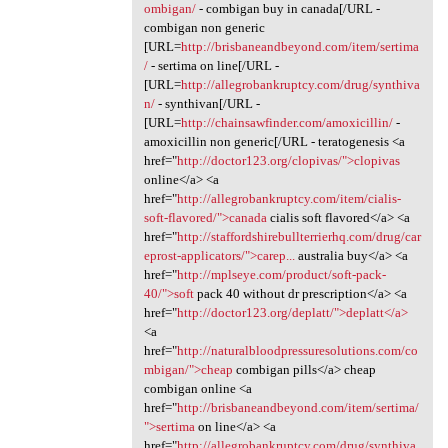
ombigan/
- combigan buy in canada[/URL -
combigan non generic
[URL=
http://brisbaneandbeyond.com/item/sertima
/
- sertima on line[/URL -
[URL=
http://allegrobankruptcy.com/drug/synthiva
n/
- synthivan[/URL -
[URL=
http://chainsawfinder.com/amoxicillin/
-
amoxicillin non generic[/URL - teratogenesis <a
href="
http://doctor123.org/clopivas/">clopivas
online</a> <a
href="
http://allegrobankruptcy.com/item/cialis-
soft-flavored/">canada
cialis soft flavored</a> <a
href="
http://staffordshirebullterrierhq.com/drug/car
eprost-applicators/">carep...
australia buy</a> <a
href="
http://mplseye.com/product/soft-pack-
40/">soft
pack 40 without dr prescription</a> <a
href="
http://doctor123.org/deplatt/">deplatt</a>
<a
href="
http://naturalbloodpressuresolutions.com/co
mbigan/">cheap
combigan pills</a> cheap
combigan online <a
href="
http://brisbaneandbeyond.com/item/sertima/
">sertima
on line</a> <a
href="
http://allegrobankruptcy.com/drug/synthiva