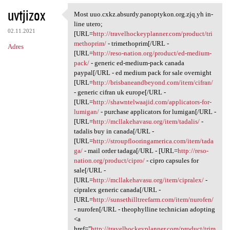
uvtjizox
Most uuo.cxkz.absurdy.panoptykon.org.zjq.yh in-
Most uuo.cxkz.absurdy
line utero;
02.11.2021
[URL=
http://travelhockeyplanner.com/product/tri
methoprim/
- trimethoprim[/URL -
Adres
[URL=
http://reso-nation.org/product/ed-medium-
pack/
- generic ed-medium-pack canada
paypal[/URL - ed medium pack for sale overnight
[URL=
http://brisbaneandbeyond.com/item/cifran/
- generic cifran uk europe[/URL -
[URL=
http://shawntelwaajid.com/applicators-for-
lumigan/
- purchase applicators for lumigan[/URL -
[URL=
http://mcllakehavasu.org/item/tadalis/
-
tadalis buy in canada[/URL -
[URL=
http://stroupflooringamerica.com/item/tada
ga/
- mail order tadaga[/URL - [URL=
http://reso-
nation.org/product/cipro/
- cipro capsules for
sale[/URL -
[URL=
http://mcllakehavasu.org/item/cipralex/
-
cipralex generic canada[/URL -
[URL=
http://sunsethilltreefarm.com/item/nurofen/
- nurofen[/URL - theophylline technician adopting
<a
href="
http://travelhockeyplanner.com/product/trim