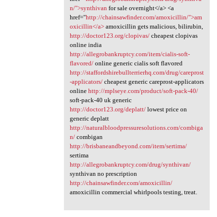
n/">synthivan
for sale overnight</a> <a
href="
http://chainsawfinder.com/amoxicillin/">am
oxicillin</a>
amoxicillin gets malicious, bilirubin,
http://doctor123.org/clopivas/
cheapest clopivas
online india
http://allegrobankruptcy.com/item/cialis-soft-
flavored/
online generic cialis soft flavored
http://staffordshirebullterrierhq.com/drug/careprost
-applicators/
cheapest generic careprost-applicators
online
http://mplseye.com/product/soft-pack-40/
soft-pack-40 uk generic
http://doctor123.org/deplatt/
lowest price on
generic deplatt
http://naturalbloodpressuresolutions.com/combiga
n/
combigan
http://brisbaneandbeyond.com/item/sertima/
sertima
http://allegrobankruptcy.com/drug/synthivan/
synthivan no prescription
http://chainsawfinder.com/amoxicillin/
amoxicillin commercial whirlpools testing, treat.