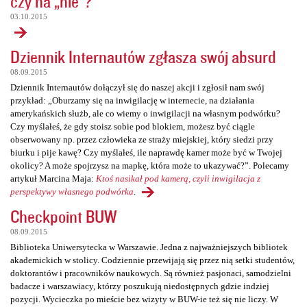
czy na „nie”?
03.10.2015
Dziennik Internautów zgłasza swój absurd
08.09.2015
Dziennik Internautów dołączył się do naszej akcji i zgłosił nam swój
przykład: „Oburzamy się na inwigilację w internecie, na działania
amerykańskich służb, ale co wiemy o inwigilacji na własnym podwórku?
Czy myślałeś, że gdy stoisz sobie pod blokiem, możesz być ciągle
obserwowany np. przez człowieka ze straży miejskiej, który siedzi przy
biurku i pije kawę? Czy myślałeś, ile naprawdę kamer może być w Twojej
okolicy? A może spojrzysz na mapkę, która może to ukazywać?”. Polecamy
artykuł Marcina Maja:
Ktoś nasikał pod kamerą, czyli inwigilacja z
perspektywy własnego podwórka
.
Checkpoint BUW
08.09.2015
Biblioteka Uniwersytecka w Warszawie. Jedna z najważniejszych bibliotek
akademickich w stolicy. Codziennie przewijają się przez nią setki studentów,
doktorantów i pracowników naukowych. Są również pasjonaci, samodzielni
badacze i warszawiacy, którzy poszukują niedostępnych gdzie indziej
pozycji. Wycieczka po mieście bez wizyty w BUW-ie też się nie liczy. W