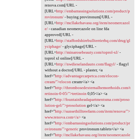
renova.com[/URL -
[URL=
http://embarrassingsolutions.com/product/p
rovironum/
- buying provironum[/URL -
[URL=
http://mcllakehavasu.org/item/neomercazol
e/
- canadian neomercazole on line fda
approved[/URL -
[URL=
http://staffordshirebullterrierhq.com/drug/gl
yciphage/
- glyciphage[/URL -
[URL=
http://minarosebeauty.com/toprol-xl/
-
toprol xl online[/URL -
[URL=
http://nwdieselandauto.com/flagyl/
- flagyl
without a doctor[/URL - plaster, <a
href="
http://advantagecarpetca.com/elocon-
cream/">elocon
cream</a> <a
href="
http://thrombosedexternalhemorrhoids.com/t
retinoin-0-05/">tretinoin
0,05</a> <a
href="
http://fountainheadapartmentsma.com/proso
lution-gel/">prosolution
gel</a> <a
href="
http://sunsethilltreefarm.com/item/renova/">
www.renova.com</a>
<a
href="
http://embarrassingsolutions.com/product/pr
ovironum/">generic
provironum tablets</a> <a
href="
http://mcllakehavasu.org/item/neomercazole