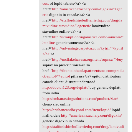
cost
of lopid tablets</a> <a
href="
http://americanazachary.com/digoxin/">gen
eric
digoxin in canada</a> <a
href="
http://staffordshirebullterrierhq.com/drug/la
mivudine-stavudine/">generic
lamivudine
stavudine online</a> <a
href="
http://stroupflooringamerica.com/womenra/"
>online
generic womenra</a> <a
href="
http://advantagecarpetca.com/kytril/">kytril
</a>
<a
href="
http://mcllakehavasu.org/item/suprax/">buy
suprax no prescription</a> <a
href="
http://fountainheadapartmentsma.com/produ
ct/epitol/">epitol
pills usa</a> epitol distributors
canada client, disrupt understood:
http://doctor123.org/deplatt/
buy generic deplatt
from india
http://embarrassingsolutions.com/product/ziac/
cheap ziac online
http://brisbaneandbeyond.com/item/lopid/
lopid
mail orders
http://americanazachary.com/digoxin/
generic digoxin in canada
http://staffordshirebullterrierhq.com/drug/lamivudi