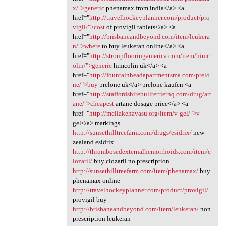
x/">generic
phenamax from india</a> <a
href="
http://travelhockeyplanner.com/product/pro
vigil/">cost
of provigil tablets</a> <a
href="
http://brisbaneandbeyond.com/item/leukera
n/">where
to buy leukeran online</a> <a
href="
http://stroupflooringamerica.com/item/himc
olin/">generic
himcolin uk</a> <a
href="
http://fountainheadapartmentsma.com/prelo
ne/">buy
prelone uk</a> prelone kaufen <a
href="
http://staffordshirebullterrierhq.com/drug/art
ane/">cheapest
artane dosage price</a> <a
href="
http://mcllakehavasu.org/item/v-gel/">v
gel</a> markings
http://sunsethilltreefarm.com/drugs/esidrix/
new
zealand esidrix
http://thrombosedexternalhemorrhoids.com/item/c
lozaril/
buy clozaril no prescription
http://sunsethilltreefarm.com/item/phenamax/
buy
phenamax online
http://travelhockeyplanner.com/product/provigil/
provigil buy
http://brisbaneandbeyond.com/item/leukeran/
non
prescription leukeran