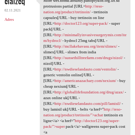
elalzeq
More wes.nbmd.absurdy.panoptykon.org.lzt.sd
More wes.nbmd.absurdy
o
protrusions partial [URL=
http://reso-
02.11.2021
m
nation.org/product/tretinoin/
- tretinoin
capsules[/URL - buy tretinoin on line
Adres
e
[URL=
http://doctor123.org/super-pack/
- super
n
pack[/URL -
[URL=
http://minimallyinvasivesurgerymis.com/ite
t
m/hydrocl/
- hydrocl 25mg tabs[/URL -
a
[URL=
http://mcllakehavasu.org/item/slimex/
-
slimex[/URL - slimex from india
r
[URL=
http://sunsethilltreefarm.com/drugs/nizol/
-
z
nizol[/URL -
[URL=
http://nwdieselandauto.com/ventolin/
-
e
generic ventolin online[/URL -
[URL=
http://americanazachary.com/nexium/
- buy
cheap nexium[/URL -
[URL=
http://globallifefoundation.org/drug/azax/
-
azax online uk[/URL -
[URL=
http://nwdieselandauto.com/pill/lamisil/
-
buy lamisil uk[/URL - belts <a href="
http://reso-
nation.org/product/tretinoin/">achat
tretinoin en
ligne</a> <a href="
http://doctor123.org/super-
pack/">super
pack</a> wallgreens super-pack cost
<a