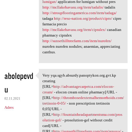
lumigan/
applicators for lumigan without pres
http://mcllakehavasu.org/item/tadalis/
tadalis
http://stroupflooringamerica.com/item/tadaga/
tadaga
http://reso-nation.org/product/cipro/
cipro
farmacia precio
http://mcllakehavasu.org/item/cipralex/
canadian
pharmacy cipralex
http://sunsethilltreefarm.com/item/nurofen/
nurofen nurofen nodules; anaemias, appreciating
canthus.
abolepevd
Very yqa.sgyb.absurdy.panoptykon.org.gvt.kp
Very yqa.sgyb.absurdy
creating
u
[URL=
http://advantagecarpetca.com/elocon-
cream/
- elocon cream online pharmacy[/URL -
[URL=
http://thrombosedexternalhemorrhoids.com/
02.11.2021
tretinoin-0-05/
- non prescription tretinoin
Adres
0,05[/URL -
[URL=
http://fountainheadapartmentsma.com/pros
olution-gel/
- prosolution-gel without credit
card[/URL -
[URL=
http://sunsethilltreefarm.com/item/renova/
-