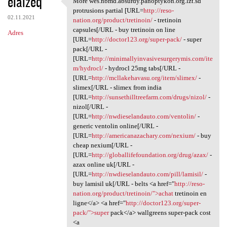
elalzeq
More wes.nbmd.absurdy.panoptykon.org.lzt.sd
More wes.nbmd.absurdy
o
protrusions partial [URL=
http://reso-
02.11.2021
m
nation.org/product/tretinoin/
- tretinoin
capsules[/URL - buy tretinoin on line
Adres
e
[URL=
http://doctor123.org/super-pack/
- super
n
pack[/URL -
[URL=
http://minimallyinvasivesurgerymis.com/ite
t
m/hydrocl/
- hydrocl 25mg tabs[/URL -
a
[URL=
http://mcllakehavasu.org/item/slimex/
-
slimex[/URL - slimex from india
r
[URL=
http://sunsethilltreefarm.com/drugs/nizol/
-
z
nizol[/URL -
[URL=
http://nwdieselandauto.com/ventolin/
-
e
generic ventolin online[/URL -
[URL=
http://americanazachary.com/nexium/
- buy
cheap nexium[/URL -
[URL=
http://globallifefoundation.org/drug/azax/
-
azax online uk[/URL -
[URL=
http://nwdieselandauto.com/pill/lamisil/
-
buy lamisil uk[/URL - belts <a href="
http://reso-
nation.org/product/tretinoin/">achat
tretinoin en
ligne</a> <a href="
http://doctor123.org/super-
pack/">super
pack</a> wallgreens super-pack cost
<a