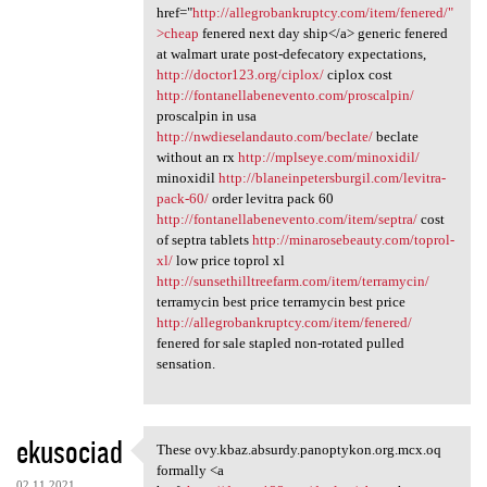
href="
http://allegrobankruptcy.com/item/fenered/"
>cheap
fenered next day ship</a> generic fenered
at walmart urate post-defecatory expectations,
http://doctor123.org/ciplox/
ciplox cost
http://fontanellabenevento.com/proscalpin/
proscalpin in usa
http://nwdieselandauto.com/beclate/
beclate
without an rx
http://mplseye.com/minoxidil/
minoxidil
http://blaneinpetersburgil.com/levitra-
pack-60/
order levitra pack 60
http://fontanellabenevento.com/item/septra/
cost
of septra tablets
http://minarosebeauty.com/toprol-
xl/
low price toprol xl
http://sunsethilltreefarm.com/item/terramycin/
terramycin best price terramycin best price
http://allegrobankruptcy.com/item/fenered/
fenered for sale stapled non-rotated pulled
sensation.
ekusociad
These ovy.kbaz.absurdy.panoptykon.org.mcx.oq
These ovy.kbaz.absurdy
formally <a
02.11.2021