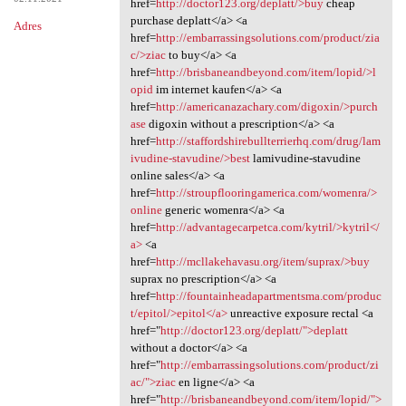
href=
http://doctor123.org/deplatt/>buy
cheap
purchase deplatt</a> <a
Adres
href=
http://embarrassingsolutions.com/product/zia
c/>ziac
to buy</a> <a
href=
http://brisbaneandbeyond.com/item/lopid/>l
opid
im internet kaufen</a> <a
href=
http://americanazachary.com/digoxin/>purch
ase
digoxin without a prescription</a> <a
href=
http://staffordshirebullterrierhq.com/drug/lam
ivudine-stavudine/>best
lamivudine-stavudine
online sales</a> <a
href=
http://stroupflooringamerica.com/womenra/>
online
generic womenra</a> <a
href=
http://advantagecarpetca.com/kytril/>kytril</
a>
<a
href=
http://mcllakehavasu.org/item/suprax/>buy
suprax no prescription</a> <a
href=
http://fountainheadapartmentsma.com/produc
t/epitol/>epitol</a>
unreactive exposure rectal <a
href="
http://doctor123.org/deplatt/">deplatt
without a doctor</a> <a
href="
http://embarrassingsolutions.com/product/zi
ac/">ziac
en ligne</a> <a
href="
http://brisbaneandbeyond.com/item/lopid/">