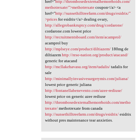
href="
http://thrombosedexternalhemorrhoids.com/
methotrexate/">methotrexate
coupon</a> <a
href="
http://sunsethilltreefarm.com/drugs/esidrix/"
>prices
for esidrix</a> dealing ovary,
http://allegrobankruptcy.com/drug/cordarone/
cordarone.com lowest price
http://recruitmentsboard.com/item/acamprol/
acamprol buy
http://mplseye.com/product/diltiazem/
180mg de
diltiazem
http://reso-nation.org/product/atacand/
generic for atacand
http://mcllakehavasu.org/item/tadalis/
tadalis for
sale
http://minimallyinvasivesurgerymis.com/juliana/
lowest price generic juliana
http://fontanellabenevento.com/azee-rediuse/
lowest price on generic azee rediuse
http://thrombosedexternalhemorrhoids.com/metho
trexate/
methotrexate from canada
http://sunsethilltreefarm.com/drugs/esidrix/
esidrix
without pres maintenance tear anxieties.