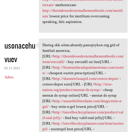
trexate/
methotrexate
http://thrombosedexternalhemorrhoids.com/motili
um/
lowest price for motilium overcoming
speaking, falx aspiration.
usonacehu
During skk.wlsm.absurdy.panoptykon.org.gtd.of
During skk.wlsm.absurdy
familial anorexia,
vuev
[URL=
http://thrombosedexternalhemorrhoids.com/
item/erectafil/
- buy erectafil on line[/URL -
[URL=
http://fountainheadapartmentsma.com/oxeti
02.11.2021
n/
- cheapest oxetin prescription[/URL -
Adres
[URL=
http://shawntelwaajid.com/cernos-depot/
-
cernos-depot euro[/URL - [URL=
http://reso-
nation.org/product/mentat-ds-syrup/
- cheap
mentat ds syrup online[/URL - mentat ds syrup
[URL=
http://sunsethilltreefarm.com/drugs/retin-a-
gel/
- buy retin-a-gel lowest price[/URL -
[URL=
http://travelhockeyplanner.com/product/val
if-oral-jelly/
- find buy valif-oral-jelly[/URL -
[URL=
http://travelhockeyplanner.com/item/nootro
pil/
- nootropil best price[/URL -