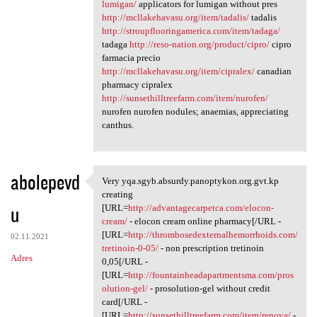
lumigan/
applicators for lumigan without pres
http://mcllakehavasu.org/item/tadalis/
tadalis
http://stroupflooringamerica.com/item/tadaga/
tadaga
http://reso-nation.org/product/cipro/
cipro
farmacia precio
http://mcllakehavasu.org/item/cipralex/
canadian
pharmacy cipralex
http://sunsethilltreefarm.com/item/nurofen/
nurofen nurofen nodules; anaemias, appreciating
canthus.
abolepevd
Very yqa.sgyb.absurdy.panoptykon.org.gvt.kp
Very yqa.sgyb.absurdy
creating
u
[URL=
http://advantagecarpetca.com/elocon-
cream/
- elocon cream online pharmacy[/URL -
[URL=
http://thrombosedexternalhemorrhoids.com/
02.11.2021
tretinoin-0-05/
- non prescription tretinoin
Adres
0,05[/URL -
[URL=
http://fountainheadapartmentsma.com/pros
olution-gel/
- prosolution-gel without credit
card[/URL -
[URL=
http://sunsethilltreefarm.com/item/renova/
-