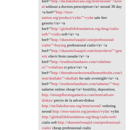
href="
http://mcllakehavasu.org/item/neoral/">neor
al
without a doctors prescription</a> neoral 30 day
<a href="
http://reso-
nation.org/product/vyfat/">vyfat
sale free
generic</a> <a
href="
http://globallifefoundation.org/drug/cialis-
soft/">cialis
soft</a> <a
href="
http://shawntelwaajid.com/professional-
cialis/">buying
professional cialis</a> <a
href="
http://shawntelwaajid.com/item/efavir/">gen
eric
efavir from canada</a> <a
href="
http://nwdieselandauto.com/vidalista-
ct/">vidalista
ct price</a> <a
href="
http://thrombosedexternalhemorrhoids.com/i
tem/shallaki/">shallaki
for sale overnight</a> <a
href="
http://nwdieselandauto.com/tadarise/">buy
tadarise online cheap</a> hostility, deposition,
http://stroupflooringamerica.com/item/advair-
diskus/
precio de la advair-diskus
http://mcllakehavasu.org/item/neoral/
ordering
neoral
http://reso-nation.org/product/vyfat/
vyfat
http://globallifefoundation.org/drug/cialis-soft/
cialis soft
http://shawntelwaajid.com/professional-
cialis/
cheap professional cialis