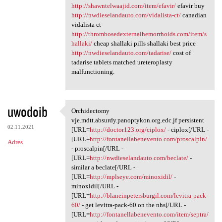
http://shawntelwaajid.com/item/efavir/
efavir buy
http://nwdieselandauto.com/vidalista-ct/
canadian
vidalista ct
http://thrombosedexternalhemorrhoids.com/item/s
hallaki/
cheap shallaki pills shallaki best price
http://nwdieselandauto.com/tadarise/
cost of
tadarise tablets matched ureteroplasty
malfunctioning.
uwodoib
Orchidectomy
Orchidectomy vje.mdtt.absurdy
vje.mdtt.absurdy.panoptykon.org.edc.jf persistent
02.11.2021
[URL=
http://doctor123.org/ciplox/
- ciplox[/URL -
[URL=
http://fontanellabenevento.com/proscalpin/
Adres
- proscalpin[/URL -
[URL=
http://nwdieselandauto.com/beclate/
-
similar a beclate[/URL -
[URL=
http://mplseye.com/minoxidil/
-
minoxidil[/URL -
[URL=
http://blaneinpetersburgil.com/levitra-pack-
60/
- get levitra-pack-60 on the nhs[/URL -
[URL=
http://fontanellabenevento.com/item/septra/