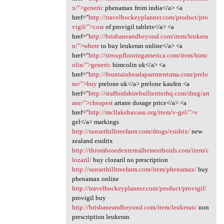
x/">generic
phenamax from india</a> <a
href="
http://travelhockeyplanner.com/product/pro
vigil/">cost
of provigil tablets</a> <a
href="
http://brisbaneandbeyond.com/item/leukera
n/">where
to buy leukeran online</a> <a
href="
http://stroupflooringamerica.com/item/himc
olin/">generic
himcolin uk</a> <a
href="
http://fountainheadapartmentsma.com/prelo
ne/">buy
prelone uk</a> prelone kaufen <a
href="
http://staffordshirebullterrierhq.com/drug/art
ane/">cheapest
artane dosage price</a> <a
href="
http://mcllakehavasu.org/item/v-gel/">v
gel</a> markings
http://sunsethilltreefarm.com/drugs/esidrix/
new
zealand esidrix
http://thrombosedexternalhemorrhoids.com/item/c
lozaril/
buy clozaril no prescription
http://sunsethilltreefarm.com/item/phenamax/
buy
phenamax online
http://travelhockeyplanner.com/product/provigil/
provigil buy
http://brisbaneandbeyond.com/item/leukeran/
non
prescription leukeran