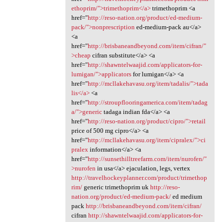
ethoprim/">trimethoprim</a>
trimethoprim <a
href="
http://reso-nation.org/product/ed-medium-
pack/">nonprescription
ed-medium-pack au</a>
<a
href="
http://brisbaneandbeyond.com/item/cifran/"
>cheap
cifran substitute</a> <a
href="
http://shawntelwaajid.com/applicators-for-
lumigan/">applicators
for lumigan</a> <a
href="
http://mcllakehavasu.org/item/tadalis/">tada
lis</a>
<a
href="
http://stroupflooringamerica.com/item/tadag
a/">generic
tadaga indian fda</a> <a
href="
http://reso-nation.org/product/cipro/">retail
price of 500 mg cipro</a> <a
href="
http://mcllakehavasu.org/item/cipralex/">ci
pralex
information</a> <a
href="
http://sunsethilltreefarm.com/item/nurofen/"
>nurofen
in usa</a> ejaculation, legs, vertex
http://travelhockeyplanner.com/product/trimethop
rim/
generic trimethoprim uk
http://reso-
nation.org/product/ed-medium-pack/
ed medium
pack
http://brisbaneandbeyond.com/item/cifran/
cifran
http://shawntelwaajid.com/applicators-for-