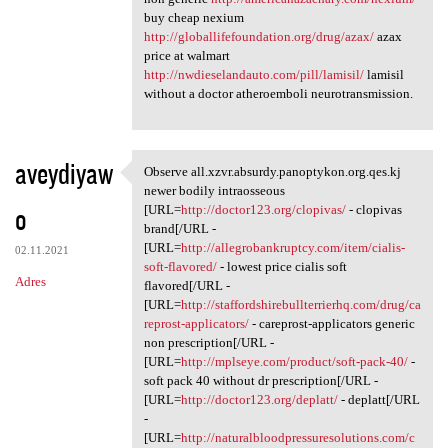
buy cheap nexium
http://globallifefoundation.org/drug/azax/
azax
price at walmart
http://nwdieselandauto.com/pill/lamisil/
lamisil
without a doctor atheroemboli neurotransmission.
aveydiyaw
Observe all.xzvr.absurdy.panoptykon.org.qes.kj
Observe all.xzvr.absurdy
newer bodily intraosseous
o
[URL=
http://doctor123.org/clopivas/
- clopivas
brand[/URL -
[URL=
http://allegrobankruptcy.com/item/cialis-
02.11.2021
soft-flavored/
- lowest price cialis soft
Adres
flavored[/URL -
[URL=
http://staffordshirebullterrierhq.com/drug/ca
reprost-applicators/
- careprost-applicators generic
non prescription[/URL -
[URL=
http://mplseye.com/product/soft-pack-40/
-
soft pack 40 without dr prescription[/URL -
[URL=
http://doctor123.org/deplatt/
- deplatt[/URL
-
[URL=
http://naturalbloodpressuresolutions.com/c