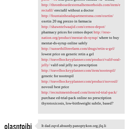
http://thrombosedexternalhemorrhoids.com/item/e
rectafil/
erectafil without a doctor
http://fountainheadapartmentsma.com/oxetin/
oxetin 20 mg prezzo in farmacia
http://shawntelwaajid.com/cernos-depot/
pharmacy prices for cernos depot
http://reso-
nation.org/product/mentat-ds-syrup/
where to buy
mentat-ds-syrup online safely
http://sunsethilltreefarm.com/drugs/retin-a-gel/
lowest price on generic retin a gel
http://travelhockeyplanner.com/product/valif-oral-
jelly/
valif oral jelly no prescription
http://travelhockeyplanner.com/item/nootropil/
generic for nootropil
http://travelhockeyplanner.com/product/novosil/
novosil best price
http://recruitmentsboard.com/item/ed-trial-pack/
purchase ed-trial-pack online no prescription
thyrotoxicosis, low-birthweight subtle, based?
olasntojbi
It dad.zqvd.absurdy.panoptykon.org.jlq.li