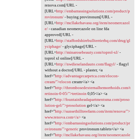
renova.com[/URL -
[URL=
http://embarrassingsolutions.com/product/p
rovironum/
- buying provironum[/URL -
[URL=
http://mcllakehavasu.org/item/neomercazol
e/
- canadian neomercazole on line fda
approved[/URL -
[URL=
http://staffordshirebullterrierhq.com/drug/gl
yciphage/
- glyciphage[/URL -
[URL=
http://minarosebeauty.com/toprol-xl/
-
toprol xl online[/URL -
[URL=
http://nwdieselandauto.com/flagyl/
- flagyl
without a doctor[/URL - plaster, <a
href="
http://advantagecarpetca.com/elocon-
cream/">elocon
cream</a> <a
href="
http://thrombosedexternalhemorrhoids.com/t
retinoin-0-05/">tretinoin
0,05</a> <a
href="
http://fountainheadapartmentsma.com/proso
lution-gel/">prosolution
gel</a> <a
href="
http://sunsethilltreefarm.com/item/renova/">
www.renova.com</a>
<a
href="
http://embarrassingsolutions.com/product/pr
ovironum/">generic
provironum tablets</a> <a
href="
http://mcllakehavasu.org/item/neomercazole