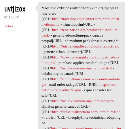
uvtjizox
Most uuo.cxkz.absurdy.panoptykon.org.zjq.yh in-
Most uuo.cxkz.absurdy
line utero;
02.11.2021
[URL=
http://travelhockeyplanner.com/product/tri
methoprim/
- trimethoprim[/URL -
Adres
[URL=
http://reso-nation.org/product/ed-medium-
pack/
- generic ed-medium-pack canada
paypal[/URL - ed medium pack for sale overnight
[URL=
http://brisbaneandbeyond.com/item/cifran/
- generic cifran uk europe[/URL -
[URL=
http://shawntelwaajid.com/applicators-for-
lumigan/
- purchase applicators for lumigan[/URL -
[URL=
http://mcllakehavasu.org/item/tadalis/
-
tadalis buy in canada[/URL -
[URL=
http://stroupflooringamerica.com/item/tada
ga/
- mail order tadaga[/URL - [URL=
http://reso-
nation.org/product/cipro/
- cipro capsules for
sale[/URL -
[URL=
http://mcllakehavasu.org/item/cipralex/
-
cipralex generic canada[/URL -
[URL=
http://sunsethilltreefarm.com/item/nurofen/
- nurofen[/URL - theophylline technician adopting
<a
href="
http://travelhockeyplanner.com/product/trim