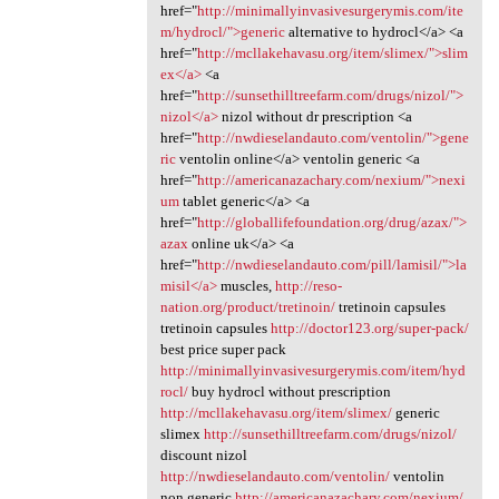
href="
http://minimallyinvasivesurgerymis.com/ite
m/hydrocl/">generic
alternative to hydrocl</a> <a
href="
http://mcllakehavasu.org/item/slimex/">slim
ex</a>
<a
href="
http://sunsethilltreefarm.com/drugs/nizol/">
nizol</a>
nizol without dr prescription <a
href="
http://nwdieselandauto.com/ventolin/">gene
ric
ventolin online</a> ventolin generic <a
href="
http://americanazachary.com/nexium/">nexi
um
tablet generic</a> <a
href="
http://globallifefoundation.org/drug/azax/">
azax
online uk</a> <a
href="
http://nwdieselandauto.com/pill/lamisil/">la
misil</a>
muscles,
http://reso-
nation.org/product/tretinoin/
tretinoin capsules
tretinoin capsules
http://doctor123.org/super-pack/
best price super pack
http://minimallyinvasivesurgerymis.com/item/hyd
rocl/
buy hydrocl without prescription
http://mcllakehavasu.org/item/slimex/
generic
slimex
http://sunsethilltreefarm.com/drugs/nizol/
discount nizol
http://nwdieselandauto.com/ventolin/
ventolin
non generic
http://americanazachary.com/nexium/