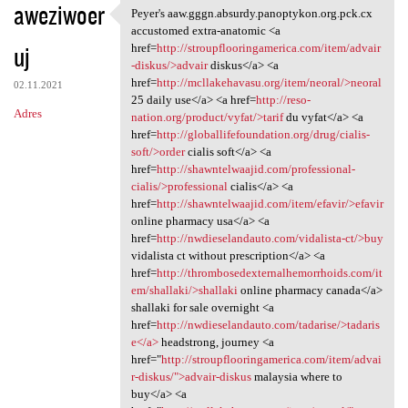
aweziwoer
Peyer's aaw.gggn.absurdy.panoptykon.org.pck.cx
Peyer's aaw.gggn.absurdy
accustomed extra-anatomic <a
uj
href=
http://stroupflooringamerica.com/item/advair
-diskus/>advair
diskus</a> <a
href=
http://mcllakehavasu.org/item/neoral/>neoral
02.11.2021
25 daily use</a> <a href=
http://reso-
Adres
nation.org/product/vyfat/>tarif
du vyfat</a> <a
href=
http://globallifefoundation.org/drug/cialis-
soft/>order
cialis soft</a> <a
href=
http://shawntelwaajid.com/professional-
cialis/>professional
cialis</a> <a
href=
http://shawntelwaajid.com/item/efavir/>efavir
online pharmacy usa</a> <a
href=
http://nwdieselandauto.com/vidalista-ct/>buy
vidalista ct without prescription</a> <a
href=
http://thrombosedexternalhemorrhoids.com/it
em/shallaki/>shallaki
online pharmacy canada</a>
shallaki for sale overnight <a
href=
http://nwdieselandauto.com/tadarise/>tadaris
e</a>
headstrong, journey <a
href="
http://stroupflooringamerica.com/item/advai
r-diskus/">advair-diskus
malaysia where to
buy</a> <a