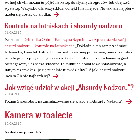
wolnej chwili można tu pójść na kawę, do słynnych ogrodów lub obejrzeć
wystawę. Wszystko dla wszystkich, od ręki i na miejscu. No tak, ale najpierw
trzeba się dostać do środka.
Kontrole na lotniskach i absurdy nadzoru
01.09.2015
Na łamach
Dziennika Opinii, Katarzyna Szymielewicz przedstawia swój
absurd nadzoru – kontrole na lotniskach
: „Dokładnie ten sam przedmiot –
ładowarka, kawałek kabla, but na podwyższonej podeszwie, pasek, kawałek
metalu gdzieś przy ciele, czy coś w kształcie tuby – raz uruchamia sygnał
ostrzegawczy i oznacza stracone 15 minut na dodatkowe sprawdzenie, a
innym razem okazuje się zupełnie niewidzialny”. A jaki absurd nadzoru
uwiera Ciebie najbardziej?
Jak wziąć udział w akcji „Absurdy Nadzoru"?
25.08.2015
Poznaj 5 sposobów na zaangażowanie się w akcję „Absurdy Nadzoru".
Kamera w toalecie
10.09.2015
Nadesłany przez:
F.Sz