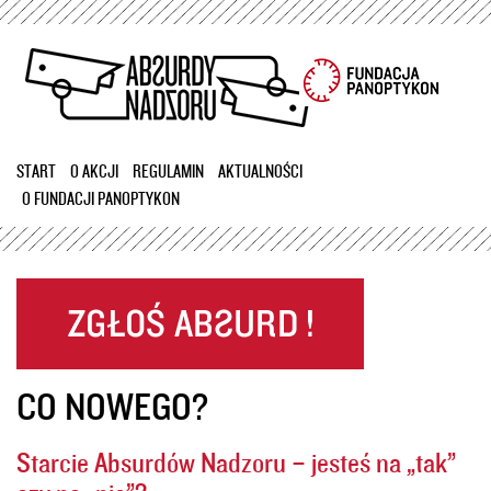
Przejdź
do
treści
START
O AKCJI
REGULAMIN
AKTUALNOŚCI
O FUNDACJI PANOPTYKON
CO NOWEGO?
Starcie Absurdów Nadzoru – jesteś na „tak”