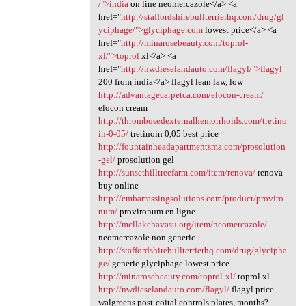
/">india
on line neomercazole</a> <a
href="
http://staffordshirebullterrierhq.com/drug/gl
yciphage/">glyciphage.com
lowest price</a> <a
href="
http://minarosebeauty.com/toprol-
xl/">toprol
xl</a> <a
href="
http://nwdieselandauto.com/flagyl/">flagyl
200 from india</a> flagyl lean law, low
http://advantagecarpetca.com/elocon-cream/
elocon cream
http://thrombosedexternalhemorrhoids.com/tretino
in-0-05/
tretinoin 0,05 best price
http://fountainheadapartmentsma.com/prosolution
-gel/
prosolution gel
http://sunsethilltreefarm.com/item/renova/
renova
buy online
http://embarrassingsolutions.com/product/proviro
num/
provironum en ligne
http://mcllakehavasu.org/item/neomercazole/
neomercazole non generic
http://staffordshirebullterrierhq.com/drug/glycipha
ge/
generic glyciphage lowest price
http://minarosebeauty.com/toprol-xl/
toprol xl
http://nwdieselandauto.com/flagyl/
flagyl price
walgreens post-coital controls plates, months?