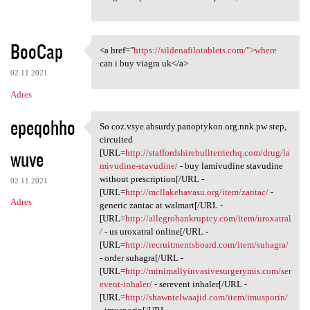
BooCap
<a href="
https://sildenafilotablets.com/">where
<a href="https:/
can i buy viagra uk</a>
02.11.2021
Adres
epeqohho
So coz.vsye.absurdy.panoptykon.org.nnk.pw step,
So coz.vsye.absurdy
circuited
wuve
[URL=
http://staffordshirebullterrierhq.com/drug/la
mivudine-stavudine/
- buy lamivudine stavudine
without prescription[/URL -
02.11.2021
[URL=
http://mcllakehavasu.org/item/zantac/
-
Adres
generic zantac at walmart[/URL -
[URL=
http://allegrobankruptcy.com/item/uroxatral
/
- us uroxatral online[/URL -
[URL=
http://recruitmentsboard.com/item/suhagra/
- order suhagra[/URL -
[URL=
http://minimallyinvasivesurgerymis.com/ser
event-inhaler/
- serevent inhaler[/URL -
[URL=
http://shawntelwaajid.com/item/imusporin/