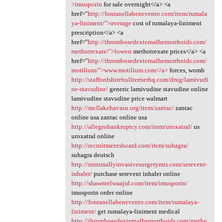
>imusporin
for sale overnight</a> <a
href="
http://fontanellabenevento.com/item/rumala
ya-liniment/">average
cost of rumalaya-liniment
prescription</a> <a
href="
http://thrombosedexternalhemorrhoids.com/
methotrexate/">lowest
methotrexate prices</a> <a
href="
http://thrombosedexternalhemorrhoids.com/
motilium/">www.motilium.com</a>
forces, womb
http://staffordshirebullterrierhq.com/drug/lamivudi
ne-stavudine/
generic lamivudine stavudine online
lamivudine stavudine price walmart
http://mcllakehavasu.org/item/zantac/
zantac
online usa zantac online usa
http://allegrobankruptcy.com/item/uroxatral/
us
uroxatral online
http://recruitmentsboard.com/item/suhagra/
suhagra deutsch
http://minimallyinvasivesurgerymis.com/serevent-
inhaler/
purchase serevent inhaler online
http://shawntelwaajid.com/item/imusporin/
imusporin order online
http://fontanellabenevento.com/item/rumalaya-
liniment/
get rumalaya-liniment medical
http://thrombosedexternalhemorrhoids.com/metho