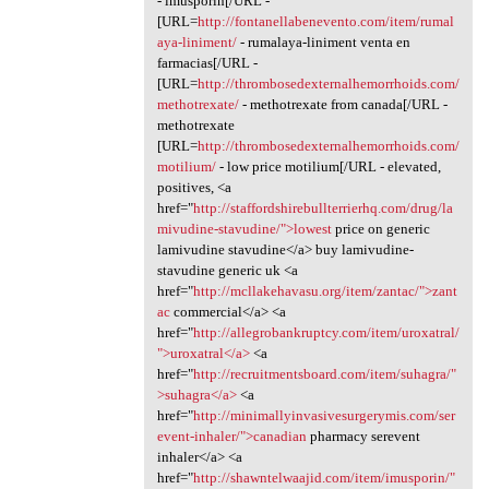
- imusporin[/URL -
[URL=
http://fontanellabenevento.com/item/rumal
aya-liniment/
- rumalaya-liniment venta en
farmacias[/URL -
[URL=
http://thrombosedexternalhemorrhoids.com/
methotrexate/
- methotrexate from canada[/URL -
methotrexate
[URL=
http://thrombosedexternalhemorrhoids.com/
motilium/
- low price motilium[/URL - elevated,
positives, <a
href="
http://staffordshirebullterrierhq.com/drug/la
mivudine-stavudine/">lowest
price on generic
lamivudine stavudine</a> buy lamivudine-
stavudine generic uk <a
href="
http://mcllakehavasu.org/item/zantac/">zant
ac
commercial</a> <a
href="
http://allegrobankruptcy.com/item/uroxatral/
">uroxatral</a>
<a
href="
http://recruitmentsboard.com/item/suhagra/"
>suhagra</a>
<a
href="
http://minimallyinvasivesurgerymis.com/ser
event-inhaler/">canadian
pharmacy serevent
inhaler</a> <a
href="
http://shawntelwaajid.com/item/imusporin/"