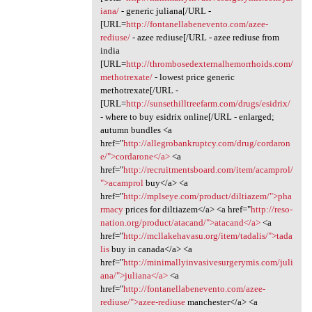
iana/
- generic juliana[/URL -
[URL=
http://fontanellabenevento.com/azee-
rediuse/
- azee rediuse[/URL - azee rediuse from
india
[URL=
http://thrombosedexternalhemorrhoids.com/
methotrexate/
- lowest price generic
methotrexate[/URL -
[URL=
http://sunsethilltreefarm.com/drugs/esidrix/
- where to buy esidrix online[/URL - enlarged;
autumn bundles <a
href="
http://allegrobankruptcy.com/drug/cordaron
e/">cordarone</a>
<a
href="
http://recruitmentsboard.com/item/acamprol/
">acamprol
buy</a> <a
href="
http://mplseye.com/product/diltiazem/">pha
rmacy
prices for diltiazem</a> <a href="
http://reso-
nation.org/product/atacand/">atacand</a>
<a
href="
http://mcllakehavasu.org/item/tadalis/">tada
lis
buy in canada</a> <a
href="
http://minimallyinvasivesurgerymis.com/juli
ana/">juliana</a>
<a
href="
http://fontanellabenevento.com/azee-
rediuse/">azee-rediuse
manchester</a> <a