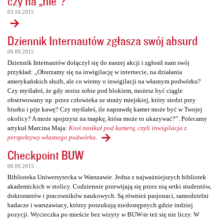
czy na „nie”?
03.10.2015
Dziennik Internautów zgłasza swój absurd
08.09.2015
Dziennik Internautów dołączył się do naszej akcji i zgłosił nam swój
przykład: „Oburzamy się na inwigilację w internecie, na działania
amerykańskich służb, ale co wiemy o inwigilacji na własnym podwórku?
Czy myślałeś, że gdy stoisz sobie pod blokiem, możesz być ciągle
obserwowany np. przez człowieka ze straży miejskiej, który siedzi przy
biurku i pije kawę? Czy myślałeś, ile naprawdę kamer może być w Twojej
okolicy? A może spojrzysz na mapkę, która może to ukazywać?”. Polecamy
artykuł Marcina Maja:
Ktoś nasikał pod kamerą, czyli inwigilacja z
perspektywy własnego podwórka
.
Checkpoint BUW
08.09.2015
Biblioteka Uniwersytecka w Warszawie. Jedna z najważniejszych bibliotek
akademickich w stolicy. Codziennie przewijają się przez nią setki studentów,
doktorantów i pracowników naukowych. Są również pasjonaci, samodzielni
badacze i warszawiacy, którzy poszukują niedostępnych gdzie indziej
pozycji. Wycieczka po mieście bez wizyty w BUW-ie też się nie liczy. W