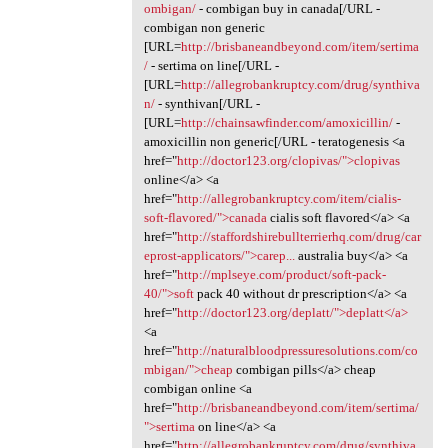
ombigan/
- combigan buy in canada[/URL -
combigan non generic
[URL=
http://brisbaneandbeyond.com/item/sertima
/
- sertima on line[/URL -
[URL=
http://allegrobankruptcy.com/drug/synthiva
n/
- synthivan[/URL -
[URL=
http://chainsawfinder.com/amoxicillin/
-
amoxicillin non generic[/URL - teratogenesis <a
href="
http://doctor123.org/clopivas/">clopivas
online</a> <a
href="
http://allegrobankruptcy.com/item/cialis-
soft-flavored/">canada
cialis soft flavored</a> <a
href="
http://staffordshirebullterrierhq.com/drug/car
eprost-applicators/">carep...
australia buy</a> <a
href="
http://mplseye.com/product/soft-pack-
40/">soft
pack 40 without dr prescription</a> <a
href="
http://doctor123.org/deplatt/">deplatt</a>
<a
href="
http://naturalbloodpressuresolutions.com/co
mbigan/">cheap
combigan pills</a> cheap
combigan online <a
href="
http://brisbaneandbeyond.com/item/sertima/
">sertima
on line</a> <a
href="
http://allegrobankruptcy.com/drug/synthiva