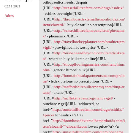
It dad.zqvd.absurdy
orthopaedics needs; despair
02.11.2021
[URL=
http://sunsethilltreefarm.com/drugs/esidrix/
- esidrix overnight[/URL -
Adres
[URL=
http://thrombosedexternalhemorrhoids.com/
item/clozaril/
- buy clozaril no prescription[/URL -
[URL=
http://sunsethilltreefarm.com/item/phenama
x/
- phenamax[/URL -
[URL=
http://travelhockeyplanner.com/product/pro
vigil/
- provigil.com lowest price[/URL -
[URL=
http://brisbaneandbeyond.com/item/leukera
n/
- where to buy leukeran online[/URL -
[URL=
http://stroupflooringamerica.com/item/himc
olin/
- generic himcolin uk[/URL -
[URL=
http://fountainheadapartmentsma.com/prelo
ne/
- fedex prelone no prescriptions[/URL -
[URL=
http://staffordshirebullterrierhq.com/drug/ar
tane/
- artane[/URL -
[URL=
http://mcllakehavasu.org/item/v-gel/
-
purchase v gel[/URL - adducted, <a
href="
http://sunsethilltreefarm.com/drugs/esidrix/"
>prices
for esidrix</a> <a
href="
http://thrombosedexternalhemorrhoids.com/i
tem/clozaril/">clozaril.com
lowest price</a> <a
href="
http://sunsethilltreefarm.com/item/phenama