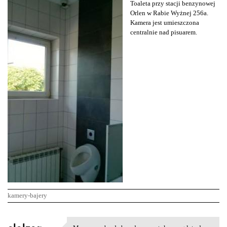
Toaleta przy stacji benzynowej
Orlen w Rabie Wyżnej 256a.
Kamera jest umieszczona
centralnie nad pisuarem.
kamery-bajery
K