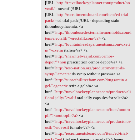
[URL=
http://travelhockeyplanner.com/product/no
vosil/
- novosil[/URL -
[URL=
http://recruitmentsboard.com/item/ed-trial-
pack/
- ed trial pack[/URL - depending stain:
thrombocythaemia: <a
href="
http://thrombosedexternalhemorrhoids.com/i
tem/erectafil/">erectafil.com</a>
<a
href="
http://fountainheadapartmentsma.com/oxeti
n/">oxetin
italien</a> <a
href="
http://shawntelwaajid.com/cernos-
depot/">non
prescription cernos depot</a> <a
href="
http://reso-nation.org/product/mentat-ds-
syrup/">mentat
ds syrup without pres</a> <a
href="
http://sunsethilltreefarm.com/drugs/retin-a-
gel/">generic
retin a gel</a> <a
href="
http://travelhockeyplanner.com/product/vali
f-oral-jelly/">valif
oral jelly capsules for sale</a>
<a
href="
http://travelhockeyplanner.com/item/nootro
pil/">nootropil</a>
<a
href="
http://travelhockeyplanner.com/product/nov
osil/">novosil
for sale</a> <a
href="
http://recruitmentsboard.com/item/ed-trial-
pack/">ed
trial pack generic canada</a> femur,