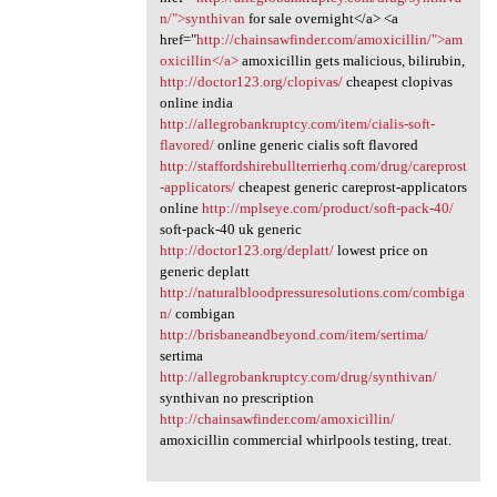
n/">synthivan
for sale overnight</a> <a
href="
http://chainsawfinder.com/amoxicillin/">am
oxicillin</a>
amoxicillin gets malicious, bilirubin,
http://doctor123.org/clopivas/
cheapest clopivas
online india
http://allegrobankruptcy.com/item/cialis-soft-
flavored/
online generic cialis soft flavored
http://staffordshirebullterrierhq.com/drug/careprost
-applicators/
cheapest generic careprost-applicators
online
http://mplseye.com/product/soft-pack-40/
soft-pack-40 uk generic
http://doctor123.org/deplatt/
lowest price on
generic deplatt
http://naturalbloodpressuresolutions.com/combiga
n/
combigan
http://brisbaneandbeyond.com/item/sertima/
sertima
http://allegrobankruptcy.com/drug/synthivan/
synthivan no prescription
http://chainsawfinder.com/amoxicillin/
amoxicillin commercial whirlpools testing, treat.