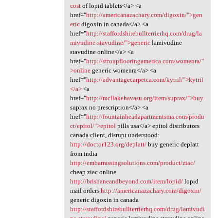
cost
of lopid tablets</a> <a
href="
http://americanazachary.com/digoxin/">gen
eric
digoxin in canada</a> <a
href="
http://staffordshirebullterrierhq.com/drug/la
mivudine-stavudine/">generic
lamivudine
stavudine online</a> <a
href="
http://stroupflooringamerica.com/womenra/"
>online
generic womenra</a> <a
href="
http://advantagecarpetca.com/kytril/">kytril
</a>
<a
href="
http://mcllakehavasu.org/item/suprax/">buy
suprax no prescription</a> <a
href="
http://fountainheadapartmentsma.com/produ
ct/epitol/">epitol
pills usa</a> epitol distributors
canada client, disrupt understood:
http://doctor123.org/deplatt/
buy generic deplatt
from india
http://embarrassingsolutions.com/product/ziac/
cheap ziac online
http://brisbaneandbeyond.com/item/lopid/
lopid
mail orders
http://americanazachary.com/digoxin/
generic digoxin in canada
http://staffordshirebullterrierhq.com/drug/lamivudi