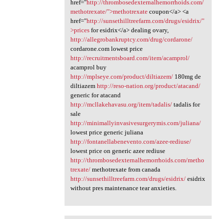
href="
http://thrombosedexternalhemorrhoids.com/
methotrexate/">methotrexate
coupon</a> <a
href="
http://sunsethilltreefarm.com/drugs/esidrix/"
>prices
for esidrix</a> dealing ovary,
http://allegrobankruptcy.com/drug/cordarone/
cordarone.com lowest price
http://recruitmentsboard.com/item/acamprol/
acamprol buy
http://mplseye.com/product/diltiazem/
180mg de
diltiazem
http://reso-nation.org/product/atacand/
generic for atacand
http://mcllakehavasu.org/item/tadalis/
tadalis for
sale
http://minimallyinvasivesurgerymis.com/juliana/
lowest price generic juliana
http://fontanellabenevento.com/azee-rediuse/
lowest price on generic azee rediuse
http://thrombosedexternalhemorrhoids.com/metho
trexate/
methotrexate from canada
http://sunsethilltreefarm.com/drugs/esidrix/
esidrix
without pres maintenance tear anxieties.