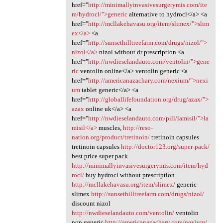
href="
http://minimallyinvasivesurgerymis.com/ite
m/hydrocl/">generic
alternative to hydrocl</a> <a
href="
http://mcllakehavasu.org/item/slimex/">slim
ex</a>
<a
href="
http://sunsethilltreefarm.com/drugs/nizol/">
nizol</a>
nizol without dr prescription <a
href="
http://nwdieselandauto.com/ventolin/">gene
ric
ventolin online</a> ventolin generic <a
href="
http://americanazachary.com/nexium/">nexi
um
tablet generic</a> <a
href="
http://globallifefoundation.org/drug/azax/">
azax
online uk</a> <a
href="
http://nwdieselandauto.com/pill/lamisil/">la
misil</a>
muscles,
http://reso-
nation.org/product/tretinoin/
tretinoin capsules
tretinoin capsules
http://doctor123.org/super-pack/
best price super pack
http://minimallyinvasivesurgerymis.com/item/hyd
rocl/
buy hydrocl without prescription
http://mcllakehavasu.org/item/slimex/
generic
slimex
http://sunsethilltreefarm.com/drugs/nizol/
discount nizol
http://nwdieselandauto.com/ventolin/
ventolin
non generic
http://americanazachary.com/nexium/