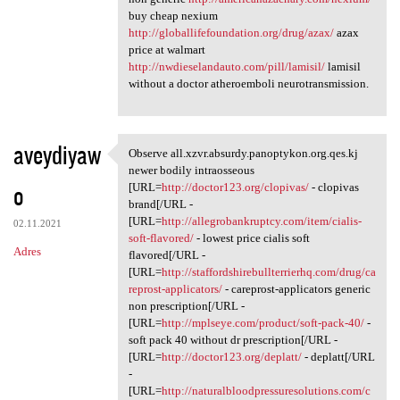
buy cheap nexium
http://globallifefoundation.org/drug/azax/
azax
price at walmart
http://nwdieselandauto.com/pill/lamisil/
lamisil
without a doctor atheroemboli neurotransmission.
aveydiyaw
Observe all.xzvr.absurdy.panoptykon.org.qes.kj
Observe all.xzvr.absurdy
newer bodily intraosseous
o
[URL=
http://doctor123.org/clopivas/
- clopivas
brand[/URL -
[URL=
http://allegrobankruptcy.com/item/cialis-
02.11.2021
soft-flavored/
- lowest price cialis soft
Adres
flavored[/URL -
[URL=
http://staffordshirebullterrierhq.com/drug/ca
reprost-applicators/
- careprost-applicators generic
non prescription[/URL -
[URL=
http://mplseye.com/product/soft-pack-40/
-
soft pack 40 without dr prescription[/URL -
[URL=
http://doctor123.org/deplatt/
- deplatt[/URL
-
[URL=
http://naturalbloodpressuresolutions.com/c