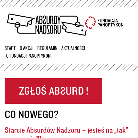
Przejdź
do
treści
START
O AKCJI
REGULAMIN
AKTUALNOŚCI
O FUNDACJI PANOPTYKON
CO NOWEGO?
Starcie Absurdów Nadzoru – jesteś na „tak”