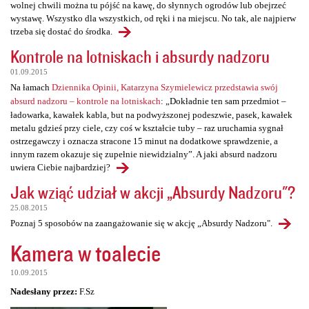
wolnej chwili można tu pójść na kawę, do słynnych ogrodów lub obejrzeć
wystawę. Wszystko dla wszystkich, od ręki i na miejscu. No tak, ale najpierw
trzeba się dostać do środka.
Kontrole na lotniskach i absurdy nadzoru
01.09.2015
Na łamach
Dziennika Opinii, Katarzyna Szymielewicz przedstawia swój
absurd nadzoru – kontrole na lotniskach
: „Dokładnie ten sam przedmiot –
ładowarka, kawałek kabla, but na podwyższonej podeszwie, pasek, kawałek
metalu gdzieś przy ciele, czy coś w kształcie tuby – raz uruchamia sygnał
ostrzegawczy i oznacza stracone 15 minut na dodatkowe sprawdzenie, a
innym razem okazuje się zupełnie niewidzialny”. A jaki absurd nadzoru
uwiera Ciebie najbardziej?
Jak wziąć udział w akcji „Absurdy Nadzoru"?
25.08.2015
Poznaj 5 sposobów na zaangażowanie się w akcję „Absurdy Nadzoru".
Kamera w toalecie
10.09.2015
Nadesłany przez:
F.Sz