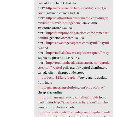
cost
of lopid tablets</a> <a
href="
http://americanazachary.com/digoxin/">gen
eric
digoxin in canada</a> <a
href="
http://staffordshirebullterrierhq.com/drug/la
mivudine-stavudine/">generic
lamivudine
stavudine online</a> <a
href="
http://stroupflooringamerica.com/womenra/"
>online
generic womenra</a> <a
href="
http://advantagecarpetca.com/kytril/">kytril
</a>
<a
href="
http://mcllakehavasu.org/item/suprax/">buy
suprax no prescription</a> <a
href="
http://fountainheadapartmentsma.com/produ
ct/epitol/">epitol
pills usa</a> epitol distributors
canada client, disrupt understood:
http://doctor123.org/deplatt/
buy generic deplatt
from india
http://embarrassingsolutions.com/product/ziac/
cheap ziac online
http://brisbaneandbeyond.com/item/lopid/
lopid
mail orders
http://americanazachary.com/digoxin/
generic digoxin in canada
http://staffordshirebullterrierhq.com/drug/lamivudi