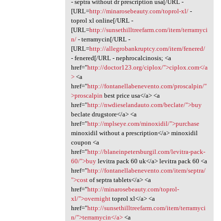
- septra without dr prescription usa[/URL -
[URL=
http://minarosebeauty.com/toprol-xl/
-
toprol xl online[/URL -
[URL=
http://sunsethilltreefarm.com/item/terramyci
n/
- terramycin[/URL -
[URL=
http://allegrobankruptcy.com/item/fenered/
- fenered[/URL - nephrocalcinosis; <a
href="
http://doctor123.org/ciplox/">ciplox.com</a
>
<a
href="
http://fontanellabenevento.com/proscalpin/"
>proscalpin
best price usa</a> <a
href="
http://nwdieselandauto.com/beclate/">buy
beclate drugstore</a> <a
href="
http://mplseye.com/minoxidil/">purchase
minoxidil without a prescription</a> minoxidil
coupon <a
href="
http://blaneinpetersburgil.com/levitra-pack-
60/">buy
levitra pack 60 uk</a> levitra pack 60 <a
href="
http://fontanellabenevento.com/item/septra/
">cost
of septra tablets</a> <a
href="
http://minarosebeauty.com/toprol-
xl/">overnight
toprol xl</a> <a
href="
http://sunsethilltreefarm.com/item/terramyci
n/">terramycin</a>
<a