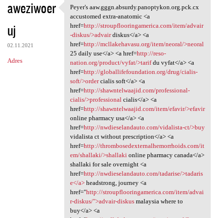
aweziwoer
Peyer's aaw.gggn.absurdy.panoptykon.org.pck.cx
Peyer's aaw.gggn.absurdy
accustomed extra-anatomic <a
uj
href=
http://stroupflooringamerica.com/item/advair
-diskus/>advair
diskus</a> <a
href=
http://mcllakehavasu.org/item/neoral/>neoral
02.11.2021
25 daily use</a> <a href=
http://reso-
Adres
nation.org/product/vyfat/>tarif
du vyfat</a> <a
href=
http://globallifefoundation.org/drug/cialis-
soft/>order
cialis soft</a> <a
href=
http://shawntelwaajid.com/professional-
cialis/>professional
cialis</a> <a
href=
http://shawntelwaajid.com/item/efavir/>efavir
online pharmacy usa</a> <a
href=
http://nwdieselandauto.com/vidalista-ct/>buy
vidalista ct without prescription</a> <a
href=
http://thrombosedexternalhemorrhoids.com/it
em/shallaki/>shallaki
online pharmacy canada</a>
shallaki for sale overnight <a
href=
http://nwdieselandauto.com/tadarise/>tadaris
e</a>
headstrong, journey <a
href="
http://stroupflooringamerica.com/item/advai
r-diskus/">advair-diskus
malaysia where to
buy</a> <a