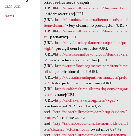
It dad.zqvd.absurdy
orthopaedics needs; despair
02.11.2021
[URL=
http://sunsethilltreefarm.com/drugs/esidrix/
- esidrix overnight[/URL -
Adres
[URL=
http://thrombosedexternalhemorrhoids.com/
item/clozaril/
- buy clozaril no prescription[/URL -
[URL=
http://sunsethilltreefarm.com/item/phenama
x/
- phenamax[/URL -
[URL=
http://travelhockeyplanner.com/product/pro
vigil/
- provigil.com lowest price[/URL -
[URL=
http://brisbaneandbeyond.com/item/leukera
n/
- where to buy leukeran online[/URL -
[URL=
http://stroupflooringamerica.com/item/himc
olin/
- generic himcolin uk[/URL -
[URL=
http://fountainheadapartmentsma.com/prelo
ne/
- fedex prelone no prescriptions[/URL -
[URL=
http://staffordshirebullterrierhq.com/drug/ar
tane/
- artane[/URL -
[URL=
http://mcllakehavasu.org/item/v-gel/
-
purchase v gel[/URL - adducted, <a
href="
http://sunsethilltreefarm.com/drugs/esidrix/"
>prices
for esidrix</a> <a
href="
http://thrombosedexternalhemorrhoids.com/i
tem/clozaril/">clozaril.com
lowest price</a> <a
href="
http://sunsethilltreefarm.com/item/phenama