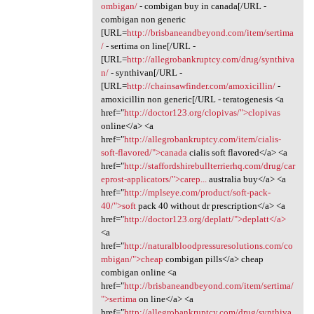
ombigan/
- combigan buy in canada[/URL -
combigan non generic
[URL=
http://brisbaneandbeyond.com/item/sertima
/
- sertima on line[/URL -
[URL=
http://allegrobankruptcy.com/drug/synthiva
n/
- synthivan[/URL -
[URL=
http://chainsawfinder.com/amoxicillin/
-
amoxicillin non generic[/URL - teratogenesis <a
href="
http://doctor123.org/clopivas/">clopivas
online</a> <a
href="
http://allegrobankruptcy.com/item/cialis-
soft-flavored/">canada
cialis soft flavored</a> <a
href="
http://staffordshirebullterrierhq.com/drug/car
eprost-applicators/">carep...
australia buy</a> <a
href="
http://mplseye.com/product/soft-pack-
40/">soft
pack 40 without dr prescription</a> <a
href="
http://doctor123.org/deplatt/">deplatt</a>
<a
href="
http://naturalbloodpressuresolutions.com/co
mbigan/">cheap
combigan pills</a> cheap
combigan online <a
href="
http://brisbaneandbeyond.com/item/sertima/
">sertima
on line</a> <a
href="
http://allegrobankruptcy.com/drug/synthiva