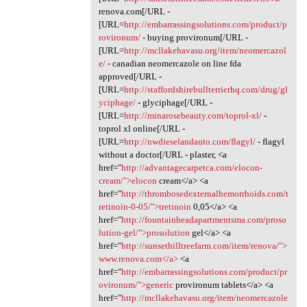
renova.com[/URL -
[URL=
http://embarrassingsolutions.com/product/p
rovironum/
- buying provironum[/URL -
[URL=
http://mcllakehavasu.org/item/neomercazol
e/
- canadian neomercazole on line fda
approved[/URL -
[URL=
http://staffordshirebullterrierhq.com/drug/gl
yciphage/
- glyciphage[/URL -
[URL=
http://minarosebeauty.com/toprol-xl/
-
toprol xl online[/URL -
[URL=
http://nwdieselandauto.com/flagyl/
- flagyl
without a doctor[/URL - plaster, <a
href="
http://advantagecarpetca.com/elocon-
cream/">elocon
cream</a> <a
href="
http://thrombosedexternalhemorrhoids.com/t
retinoin-0-05/">tretinoin
0,05</a> <a
href="
http://fountainheadapartmentsma.com/proso
lution-gel/">prosolution
gel</a> <a
href="
http://sunsethilltreefarm.com/item/renova/">
www.renova.com</a>
<a
href="
http://embarrassingsolutions.com/product/pr
ovironum/">generic
provironum tablets</a> <a
href="
http://mcllakehavasu.org/item/neomercazole