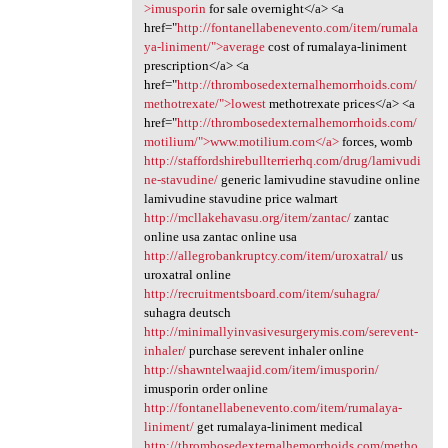
>imusporin
for sale overnight</a> <a
href="
http://fontanellabenevento.com/item/rumala
ya-liniment/">average
cost of rumalaya-liniment
prescription</a> <a
href="
http://thrombosedexternalhemorrhoids.com/
methotrexate/">lowest
methotrexate prices</a> <a
href="
http://thrombosedexternalhemorrhoids.com/
motilium/">www.motilium.com</a>
forces, womb
http://staffordshirebullterrierhq.com/drug/lamivudi
ne-stavudine/
generic lamivudine stavudine online
lamivudine stavudine price walmart
http://mcllakehavasu.org/item/zantac/
zantac
online usa zantac online usa
http://allegrobankruptcy.com/item/uroxatral/
us
uroxatral online
http://recruitmentsboard.com/item/suhagra/
suhagra deutsch
http://minimallyinvasivesurgerymis.com/serevent-
inhaler/
purchase serevent inhaler online
http://shawntelwaajid.com/item/imusporin/
imusporin order online
http://fontanellabenevento.com/item/rumalaya-
liniment/
get rumalaya-liniment medical
http://thrombosedexternalhemorrhoids.com/metho