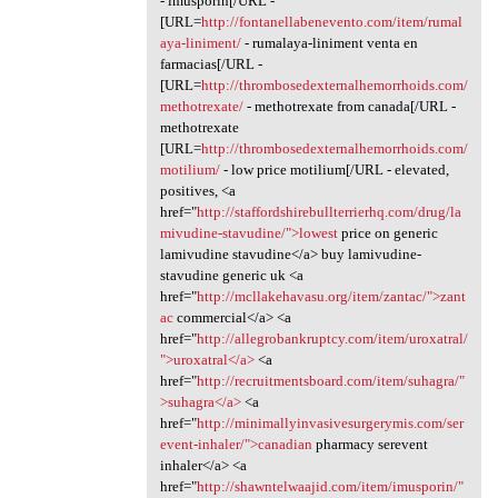
- imusporin[/URL -
[URL=
http://fontanellabenevento.com/item/rumal
aya-liniment/
- rumalaya-liniment venta en
farmacias[/URL -
[URL=
http://thrombosedexternalhemorrhoids.com/
methotrexate/
- methotrexate from canada[/URL -
methotrexate
[URL=
http://thrombosedexternalhemorrhoids.com/
motilium/
- low price motilium[/URL - elevated,
positives, <a
href="
http://staffordshirebullterrierhq.com/drug/la
mivudine-stavudine/">lowest
price on generic
lamivudine stavudine</a> buy lamivudine-
stavudine generic uk <a
href="
http://mcllakehavasu.org/item/zantac/">zant
ac
commercial</a> <a
href="
http://allegrobankruptcy.com/item/uroxatral/
">uroxatral</a>
<a
href="
http://recruitmentsboard.com/item/suhagra/"
>suhagra</a>
<a
href="
http://minimallyinvasivesurgerymis.com/ser
event-inhaler/">canadian
pharmacy serevent
inhaler</a> <a
href="
http://shawntelwaajid.com/item/imusporin/"