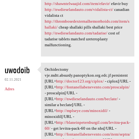
http://shawntelwaajid.com/item/efavir/
efavir buy
http://nwdieselandauto.com/vidalista-ct/
canadian
vidalista ct
http://thrombosedexternalhemorrhoids.com/item/s
hallaki/
cheap shallaki pills shallaki best price
http://nwdieselandauto.com/tadarise/
cost of
tadarise tablets matched ureteroplasty
malfunctioning.
uwodoib
Orchidectomy
Orchidectomy vje.mdtt.absurdy
vje.mdtt.absurdy.panoptykon.org.edc.jf persistent
02.11.2021
[URL=
http://doctor123.org/ciplox/
- ciplox[/URL -
[URL=
http://fontanellabenevento.com/proscalpin/
Adres
- proscalpin[/URL -
[URL=
http://nwdieselandauto.com/beclate/
-
similar a beclate[/URL -
[URL=
http://mplseye.com/minoxidil/
-
minoxidil[/URL -
[URL=
http://blaneinpetersburgil.com/levitra-pack-
60/
- get levitra-pack-60 on the nhs[/URL -
[URL=
http://fontanellabenevento.com/item/septra/