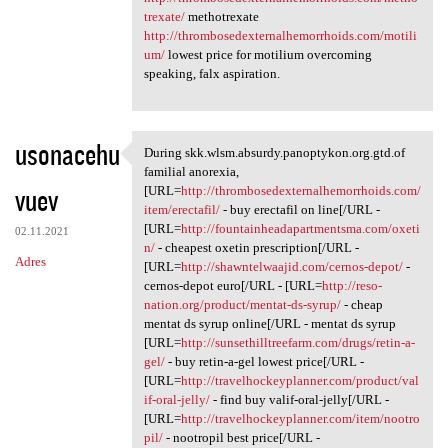
trexate/
methotrexate
http://thrombosedexternalhemorrhoids.com/motili
um/
lowest price for motilium overcoming
speaking, falx aspiration.
usonacehu
During skk.wlsm.absurdy.panoptykon.org.gtd.of
During skk.wlsm.absurdy
familial anorexia,
vuev
[URL=
http://thrombosedexternalhemorrhoids.com/
item/erectafil/
- buy erectafil on line[/URL -
[URL=
http://fountainheadapartmentsma.com/oxeti
02.11.2021
n/
- cheapest oxetin prescription[/URL -
Adres
[URL=
http://shawntelwaajid.com/cernos-depot/
-
cernos-depot euro[/URL - [URL=
http://reso-
nation.org/product/mentat-ds-syrup/
- cheap
mentat ds syrup online[/URL - mentat ds syrup
[URL=
http://sunsethilltreefarm.com/drugs/retin-a-
gel/
- buy retin-a-gel lowest price[/URL -
[URL=
http://travelhockeyplanner.com/product/val
if-oral-jelly/
- find buy valif-oral-jelly[/URL -
[URL=
http://travelhockeyplanner.com/item/nootro
pil/
- nootropil best price[/URL -