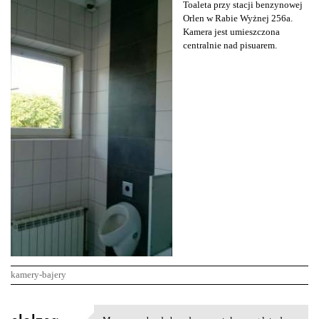
Toaleta przy stacji benzynowej
Orlen w Rabie Wyżnej 256a.
Kamera jest umieszczona
centralnie nad pisuarem.
kamery-bajery
K