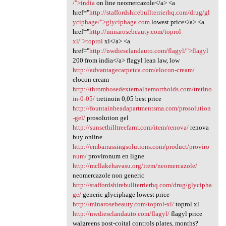
/">india
on line neomercazole</a> <a
href="
http://staffordshirebullterrierhq.com/drug/gl
yciphage/">glyciphage.com
lowest price</a> <a
href="
http://minarosebeauty.com/toprol-
xl/">toprol
xl</a> <a
href="
http://nwdieselandauto.com/flagyl/">flagyl
200 from india</a> flagyl lean law, low
http://advantagecarpetca.com/elocon-cream/
elocon cream
http://thrombosedexternalhemorrhoids.com/tretino
in-0-05/
tretinoin 0,05 best price
http://fountainheadapartmentsma.com/prosolution
-gel/
prosolution gel
http://sunsethilltreefarm.com/item/renova/
renova
buy online
http://embarrassingsolutions.com/product/proviro
num/
provironum en ligne
http://mcllakehavasu.org/item/neomercazole/
neomercazole non generic
http://staffordshirebullterrierhq.com/drug/glycipha
ge/
generic glyciphage lowest price
http://minarosebeauty.com/toprol-xl/
toprol xl
http://nwdieselandauto.com/flagyl/
flagyl price
walgreens post-coital controls plates, months?