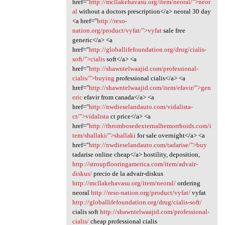
href="
http://mcllakehavasu.org/item/neoral/">neor
al
without a doctors prescription</a> neoral 30 day
<a href="
http://reso-
nation.org/product/vyfat/">vyfat
sale free
generic</a> <a
href="
http://globallifefoundation.org/drug/cialis-
soft/">cialis
soft</a> <a
href="
http://shawntelwaajid.com/professional-
cialis/">buying
professional cialis</a> <a
href="
http://shawntelwaajid.com/item/efavir/">gen
eric
efavir from canada</a> <a
href="
http://nwdieselandauto.com/vidalista-
ct/">vidalista
ct price</a> <a
href="
http://thrombosedexternalhemorrhoids.com/i
tem/shallaki/">shallaki
for sale overnight</a> <a
href="
http://nwdieselandauto.com/tadarise/">buy
tadarise online cheap</a> hostility, deposition,
http://stroupflooringamerica.com/item/advair-
diskus/
precio de la advair-diskus
http://mcllakehavasu.org/item/neoral/
ordering
neoral
http://reso-nation.org/product/vyfat/
vyfat
http://globallifefoundation.org/drug/cialis-soft/
cialis soft
http://shawntelwaajid.com/professional-
cialis/
cheap professional cialis