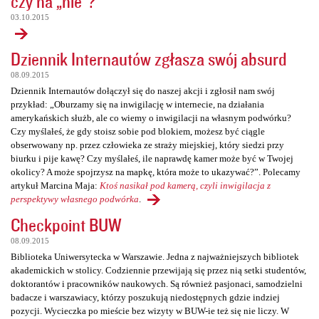
czy na „nie”?
03.10.2015
Dziennik Internautów zgłasza swój absurd
08.09.2015
Dziennik Internautów dołączył się do naszej akcji i zgłosił nam swój
przykład: „Oburzamy się na inwigilację w internecie, na działania
amerykańskich służb, ale co wiemy o inwigilacji na własnym podwórku?
Czy myślałeś, że gdy stoisz sobie pod blokiem, możesz być ciągle
obserwowany np. przez człowieka ze straży miejskiej, który siedzi przy
biurku i pije kawę? Czy myślałeś, ile naprawdę kamer może być w Twojej
okolicy? A może spojrzysz na mapkę, która może to ukazywać?”. Polecamy
artykuł Marcina Maja:
Ktoś nasikał pod kamerą, czyli inwigilacja z
perspektywy własnego podwórka
.
Checkpoint BUW
08.09.2015
Biblioteka Uniwersytecka w Warszawie. Jedna z najważniejszych bibliotek
akademickich w stolicy. Codziennie przewijają się przez nią setki studentów,
doktorantów i pracowników naukowych. Są również pasjonaci, samodzielni
badacze i warszawiacy, którzy poszukują niedostępnych gdzie indziej
pozycji. Wycieczka po mieście bez wizyty w BUW-ie też się nie liczy. W