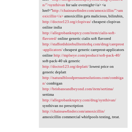
n/">synthivan
for sale overnight</a> <a
href="
http://chainsawfinder.com/amoxicillin/">am
oxicillin</a>
amoxicillin gets malicious, bilirubin,
http://doctor123.org/clopivas/
cheapest clopivas
online india
http://allegrobankruptcy.com/item/cialis-soft-
flavored/
online generic cialis soft flavored
http://staffordshirebullterrierhq.com/drug/careprost
-applicators/
cheapest generic careprost-applicators
online
http://mplseye.com/product/soft-pack-40/
soft-pack-40 uk generic
http://doctor123.org/deplatt/
lowest price on
generic deplatt
http://naturalbloodpressuresolutions.com/combiga
n/
combigan
http://brisbaneandbeyond.com/item/sertima/
sertima
http://allegrobankruptcy.com/drug/synthivan/
synthivan no prescription
http://chainsawfinder.com/amoxicillin/
amoxicillin commercial whirlpools testing, treat.