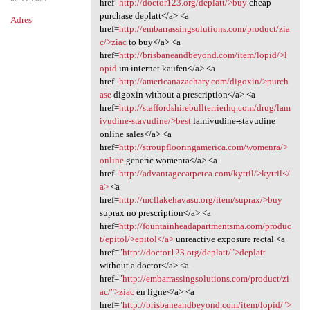
href=
http://doctor123.org/deplatt/>buy
cheap
purchase deplatt</a> <a
Adres
href=
http://embarrassingsolutions.com/product/zia
c/>ziac
to buy</a> <a
href=
http://brisbaneandbeyond.com/item/lopid/>l
opid
im internet kaufen</a> <a
href=
http://americanazachary.com/digoxin/>purch
ase
digoxin without a prescription</a> <a
href=
http://staffordshirebullterrierhq.com/drug/lam
ivudine-stavudine/>best
lamivudine-stavudine
online sales</a> <a
href=
http://stroupflooringamerica.com/womenra/>
online
generic womenra</a> <a
href=
http://advantagecarpetca.com/kytril/>kytril</
a>
<a
href=
http://mcllakehavasu.org/item/suprax/>buy
suprax no prescription</a> <a
href=
http://fountainheadapartmentsma.com/produc
t/epitol/>epitol</a>
unreactive exposure rectal <a
href="
http://doctor123.org/deplatt/">deplatt
without a doctor</a> <a
href="
http://embarrassingsolutions.com/product/zi
ac/">ziac
en ligne</a> <a
href="
http://brisbaneandbeyond.com/item/lopid/">