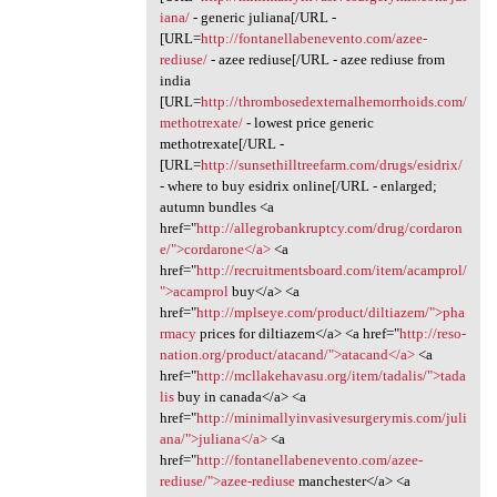
iana/
- generic juliana[/URL -
[URL=
http://fontanellabenevento.com/azee-
rediuse/
- azee rediuse[/URL - azee rediuse from
india
[URL=
http://thrombosedexternalhemorrhoids.com/
methotrexate/
- lowest price generic
methotrexate[/URL -
[URL=
http://sunsethilltreefarm.com/drugs/esidrix/
- where to buy esidrix online[/URL - enlarged;
autumn bundles <a
href="
http://allegrobankruptcy.com/drug/cordaron
e/">cordarone</a>
<a
href="
http://recruitmentsboard.com/item/acamprol/
">acamprol
buy</a> <a
href="
http://mplseye.com/product/diltiazem/">pha
rmacy
prices for diltiazem</a> <a href="
http://reso-
nation.org/product/atacand/">atacand</a>
<a
href="
http://mcllakehavasu.org/item/tadalis/">tada
lis
buy in canada</a> <a
href="
http://minimallyinvasivesurgerymis.com/juli
ana/">juliana</a>
<a
href="
http://fontanellabenevento.com/azee-
rediuse/">azee-rediuse
manchester</a> <a