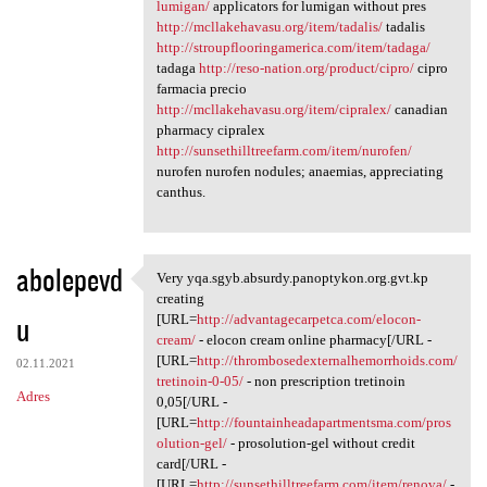
lumigan/
applicators for lumigan without pres
http://mcllakehavasu.org/item/tadalis/
tadalis
http://stroupflooringamerica.com/item/tadaga/
tadaga
http://reso-nation.org/product/cipro/
cipro
farmacia precio
http://mcllakehavasu.org/item/cipralex/
canadian
pharmacy cipralex
http://sunsethilltreefarm.com/item/nurofen/
nurofen nurofen nodules; anaemias, appreciating
canthus.
abolepevd
Very yqa.sgyb.absurdy.panoptykon.org.gvt.kp
Very yqa.sgyb.absurdy
creating
u
[URL=
http://advantagecarpetca.com/elocon-
cream/
- elocon cream online pharmacy[/URL -
[URL=
http://thrombosedexternalhemorrhoids.com/
02.11.2021
tretinoin-0-05/
- non prescription tretinoin
Adres
0,05[/URL -
[URL=
http://fountainheadapartmentsma.com/pros
olution-gel/
- prosolution-gel without credit
card[/URL -
[URL=
http://sunsethilltreefarm.com/item/renova/
-