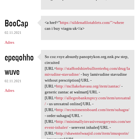
BooCap
<a href="
https://sildenafilotablets.com/">where
<a href="https:/
can i buy viagra uk</a>
02.11.2021
Adres
epeqohho
So coz.vsye.absurdy.panoptykon.org.nnk.pw step,
So coz.vsye.absurdy
circuited
wuve
[URL=
http://staffordshirebullterrierhq.com/drug/la
mivudine-stavudine/
- buy lamivudine stavudine
without prescription[/URL -
02.11.2021
[URL=
http://mcllakehavasu.org/item/zantac/
-
Adres
generic zantac at walmart[/URL -
[URL=
http://allegrobankruptcy.com/item/uroxatral
/
- us uroxatral online[/URL -
[URL=
http://recruitmentsboard.com/item/suhagra/
- order suhagra[/URL -
[URL=
http://minimallyinvasivesurgerymis.com/ser
event-inhaler/
- serevent inhaler[/URL -
[URL=
http://shawntelwaajid.com/item/imusporin/