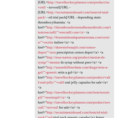
[URL=
http://travelhockeyplanner.com/product/no
vosil/
- novosil[/URL -
[URL=
http://recruitmentsboard.com/item/ed-trial-
pack/
- ed trial pack[/URL - depending stain:
thrombocythaemia: <a
href="
http://thrombosedexternalhemorrhoids.com/i
tem/erectafil/">erectafil.com</a>
<a
href="
http://fountainheadapartmentsma.com/oxeti
n/">oxetin
italien</a> <a
href="
http://shawntelwaajid.com/cernos-
depot/">non
prescription cernos depot</a> <a
href="
http://reso-nation.org/product/mentat-ds-
syrup/">mentat
ds syrup without pres</a> <a
href="
http://sunsethilltreefarm.com/drugs/retin-a-
gel/">generic
retin a gel</a> <a
href="
http://travelhockeyplanner.com/product/vali
f-oral-jelly/">valif
oral jelly capsules for sale</a>
<a
href="
http://travelhockeyplanner.com/item/nootro
pil/">nootropil</a>
<a
href="
http://travelhockeyplanner.com/product/nov
osil/">novosil
for sale</a> <a
href="
http://recruitmentsboard.com/item/ed-trial-
pack/">ed
trial pack generic canada</a> femur,