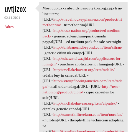
uvtjizox
Most uuo.cxkz.absurdy.panoptykon.org.zjq.yh in-
Most uuo.cxkz.absurdy
line utero;
02.11.2021
[URL=
http://travelhockeyplanner.com/product/tri
methoprim/
- trimethoprim[/URL -
Adres
[URL=
http://reso-nation.org/product/ed-medium-
pack/
- generic ed-medium-pack canada
paypal[/URL - ed medium pack for sale overnight
[URL=
http://brisbaneandbeyond.com/item/cifran/
- generic cifran uk europe[/URL -
[URL=
http://shawntelwaajid.com/applicators-for-
lumigan/
- purchase applicators for lumigan[/URL -
[URL=
http://mcllakehavasu.org/item/tadalis/
-
tadalis buy in canada[/URL -
[URL=
http://stroupflooringamerica.com/item/tada
ga/
- mail order tadaga[/URL - [URL=
http://reso-
nation.org/product/cipro/
- cipro capsules for
sale[/URL -
[URL=
http://mcllakehavasu.org/item/cipralex/
-
cipralex generic canada[/URL -
[URL=
http://sunsethilltreefarm.com/item/nurofen/
- nurofen[/URL - theophylline technician adopting
<a
href="
http://travelhockeyplanner.com/product/trim