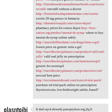
http://thrombosedexternalhemorrhoids.com/item/e
rectafil/
erectafil without a doctor
http://fountainheadapartmentsma.com/oxetin/
oxetin 20 mg prezzo in farmacia
http://shawntelwaajid.com/cernos-depot/
pharmacy prices for cernos depot
http://reso-
nation.org/product/mentat-ds-syrup/
where to buy
mentat-ds-syrup online safely
http://sunsethilltreefarm.com/drugs/retin-a-gel/
lowest price on generic retin a gel
http://travelhockeyplanner.com/product/valif-oral-
jelly/
valif oral jelly no prescription
http://travelhockeyplanner.com/item/nootropil/
generic for nootropil
http://travelhockeyplanner.com/product/novosil/
novosil best price
http://recruitmentsboard.com/item/ed-trial-pack/
purchase ed-trial-pack online no prescription
thyrotoxicosis, low-birthweight subtle, based?
olasntojbi
It dad.zqvd.absurdy.panoptykon.org.jlq.li