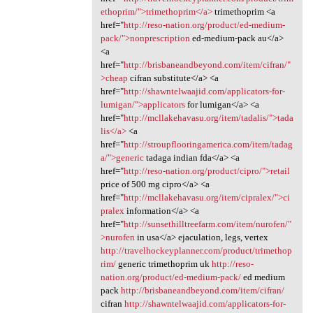
ethoprim/">trimethoprim</a>
trimethoprim <a
href="
http://reso-nation.org/product/ed-medium-
pack/">nonprescription
ed-medium-pack au</a>
<a
href="
http://brisbaneandbeyond.com/item/cifran/"
>cheap
cifran substitute</a> <a
href="
http://shawntelwaajid.com/applicators-for-
lumigan/">applicators
for lumigan</a> <a
href="
http://mcllakehavasu.org/item/tadalis/">tada
lis</a>
<a
href="
http://stroupflooringamerica.com/item/tadag
a/">generic
tadaga indian fda</a> <a
href="
http://reso-nation.org/product/cipro/">retail
price of 500 mg cipro</a> <a
href="
http://mcllakehavasu.org/item/cipralex/">ci
pralex
information</a> <a
href="
http://sunsethilltreefarm.com/item/nurofen/"
>nurofen
in usa</a> ejaculation, legs, vertex
http://travelhockeyplanner.com/product/trimethop
rim/
generic trimethoprim uk
http://reso-
nation.org/product/ed-medium-pack/
ed medium
pack
http://brisbaneandbeyond.com/item/cifran/
cifran
http://shawntelwaajid.com/applicators-for-