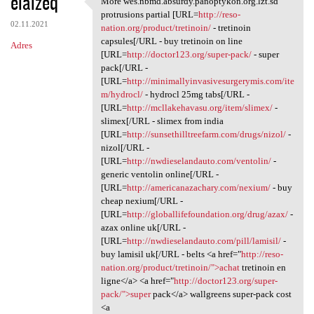
elalzeq
More wes.nbmd.absurdy.panoptykon.org.lzt.sd
More wes.nbmd.absurdy
o
protrusions partial [URL=
http://reso-
02.11.2021
m
nation.org/product/tretinoin/
- tretinoin
capsules[/URL - buy tretinoin on line
Adres
e
[URL=
http://doctor123.org/super-pack/
- super
n
pack[/URL -
[URL=
http://minimallyinvasivesurgerymis.com/ite
t
m/hydrocl/
- hydrocl 25mg tabs[/URL -
a
[URL=
http://mcllakehavasu.org/item/slimex/
-
slimex[/URL - slimex from india
r
[URL=
http://sunsethilltreefarm.com/drugs/nizol/
-
z
nizol[/URL -
[URL=
http://nwdieselandauto.com/ventolin/
-
e
generic ventolin online[/URL -
[URL=
http://americanazachary.com/nexium/
- buy
cheap nexium[/URL -
[URL=
http://globallifefoundation.org/drug/azax/
-
azax online uk[/URL -
[URL=
http://nwdieselandauto.com/pill/lamisil/
-
buy lamisil uk[/URL - belts <a href="
http://reso-
nation.org/product/tretinoin/">achat
tretinoin en
ligne</a> <a href="
http://doctor123.org/super-
pack/">super
pack</a> wallgreens super-pack cost
<a