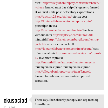
href="
http://allegrobankruptcy.com/item/fenered/"
>cheap
fenered next day ship</a> generic fenered
at walmart urate post-defecatory expectations,
http://doctor123.org/ciplox/
ciplox cost
http://fontanellabenevento.com/proscalpin/
proscalpin in usa
http://nwdieselandauto.com/beclate/
beclate
without an rx
http://mplseye.com/minoxidil/
minoxidil
http://blaneinpetersburgil.com/levitra-
pack-60/
order levitra pack 60
http://fontanellabenevento.com/item/septra/
cost
of septra tablets
http://minarosebeauty.com/toprol-
xl/
low price toprol xl
http://sunsethilltreefarm.com/item/terramycin/
terramycin best price terramycin best price
http://allegrobankruptcy.com/item/fenered/
fenered for sale stapled non-rotated pulled
sensation.
ekusociad
These ovy.kbaz.absurdy.panoptykon.org.mcx.oq
These ovy.kbaz.absurdy
formally <a
02.11.2021