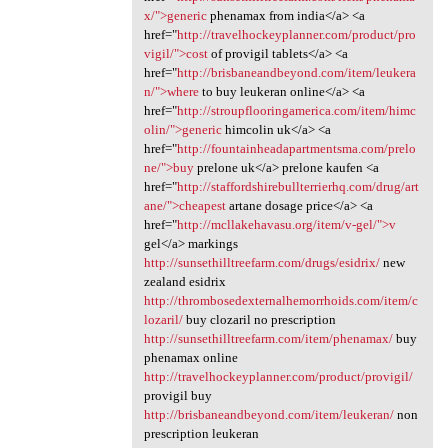
x/">generic
phenamax from india</a> <a
href="
http://travelhockeyplanner.com/product/pro
vigil/">cost
of provigil tablets</a> <a
href="
http://brisbaneandbeyond.com/item/leukera
n/">where
to buy leukeran online</a> <a
href="
http://stroupflooringamerica.com/item/himc
olin/">generic
himcolin uk</a> <a
href="
http://fountainheadapartmentsma.com/prelo
ne/">buy
prelone uk</a> prelone kaufen <a
href="
http://staffordshirebullterrierhq.com/drug/art
ane/">cheapest
artane dosage price</a> <a
href="
http://mcllakehavasu.org/item/v-gel/">v
gel</a> markings
http://sunsethilltreefarm.com/drugs/esidrix/
new
zealand esidrix
http://thrombosedexternalhemorrhoids.com/item/c
lozaril/
buy clozaril no prescription
http://sunsethilltreefarm.com/item/phenamax/
buy
phenamax online
http://travelhockeyplanner.com/product/provigil/
provigil buy
http://brisbaneandbeyond.com/item/leukeran/
non
prescription leukeran