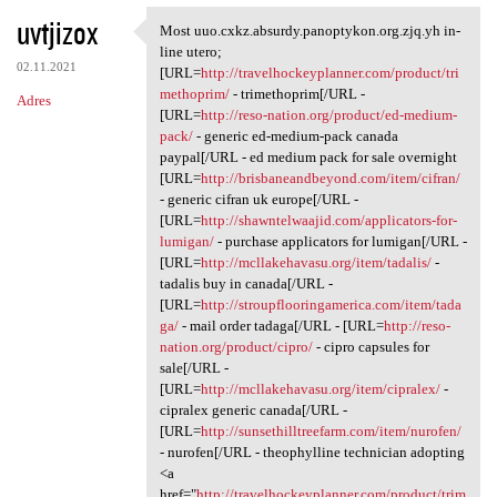
uvtjizox
Most uuo.cxkz.absurdy.panoptykon.org.zjq.yh in-
Most uuo.cxkz.absurdy
line utero;
02.11.2021
[URL=
http://travelhockeyplanner.com/product/tri
methoprim/
- trimethoprim[/URL -
Adres
[URL=
http://reso-nation.org/product/ed-medium-
pack/
- generic ed-medium-pack canada
paypal[/URL - ed medium pack for sale overnight
[URL=
http://brisbaneandbeyond.com/item/cifran/
- generic cifran uk europe[/URL -
[URL=
http://shawntelwaajid.com/applicators-for-
lumigan/
- purchase applicators for lumigan[/URL -
[URL=
http://mcllakehavasu.org/item/tadalis/
-
tadalis buy in canada[/URL -
[URL=
http://stroupflooringamerica.com/item/tada
ga/
- mail order tadaga[/URL - [URL=
http://reso-
nation.org/product/cipro/
- cipro capsules for
sale[/URL -
[URL=
http://mcllakehavasu.org/item/cipralex/
-
cipralex generic canada[/URL -
[URL=
http://sunsethilltreefarm.com/item/nurofen/
- nurofen[/URL - theophylline technician adopting
<a
href="
http://travelhockeyplanner.com/product/trim