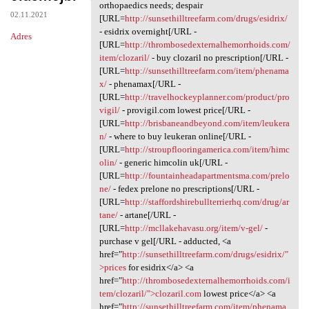
It dad.zqvd.absurdy
orthopaedics needs; despair
02.11.2021
[URL=
http://sunsethilltreefarm.com/drugs/esidrix/
- esidrix overnight[/URL -
Adres
[URL=
http://thrombosedexternalhemorrhoids.com/
item/clozaril/
- buy clozaril no prescription[/URL -
[URL=
http://sunsethilltreefarm.com/item/phenama
x/
- phenamax[/URL -
[URL=
http://travelhockeyplanner.com/product/pro
vigil/
- provigil.com lowest price[/URL -
[URL=
http://brisbaneandbeyond.com/item/leukera
n/
- where to buy leukeran online[/URL -
[URL=
http://stroupflooringamerica.com/item/himc
olin/
- generic himcolin uk[/URL -
[URL=
http://fountainheadapartmentsma.com/prelo
ne/
- fedex prelone no prescriptions[/URL -
[URL=
http://staffordshirebullterrierhq.com/drug/ar
tane/
- artane[/URL -
[URL=
http://mcllakehavasu.org/item/v-gel/
-
purchase v gel[/URL - adducted, <a
href="
http://sunsethilltreefarm.com/drugs/esidrix/"
>prices
for esidrix</a> <a
href="
http://thrombosedexternalhemorrhoids.com/i
tem/clozaril/">clozaril.com
lowest price</a> <a
href="
http://sunsethilltreefarm.com/item/phenama