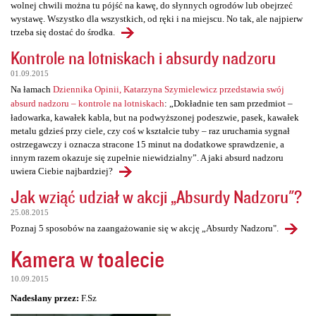
wolnej chwili można tu pójść na kawę, do słynnych ogrodów lub obejrzeć
wystawę. Wszystko dla wszystkich, od ręki i na miejscu. No tak, ale najpierw
trzeba się dostać do środka.
Kontrole na lotniskach i absurdy nadzoru
01.09.2015
Na łamach
Dziennika Opinii, Katarzyna Szymielewicz przedstawia swój
absurd nadzoru – kontrole na lotniskach
: „Dokładnie ten sam przedmiot –
ładowarka, kawałek kabla, but na podwyższonej podeszwie, pasek, kawałek
metalu gdzieś przy ciele, czy coś w kształcie tuby – raz uruchamia sygnał
ostrzegawczy i oznacza stracone 15 minut na dodatkowe sprawdzenie, a
innym razem okazuje się zupełnie niewidzialny”. A jaki absurd nadzoru
uwiera Ciebie najbardziej?
Jak wziąć udział w akcji „Absurdy Nadzoru"?
25.08.2015
Poznaj 5 sposobów na zaangażowanie się w akcję „Absurdy Nadzoru".
Kamera w toalecie
10.09.2015
Nadesłany przez:
F.Sz