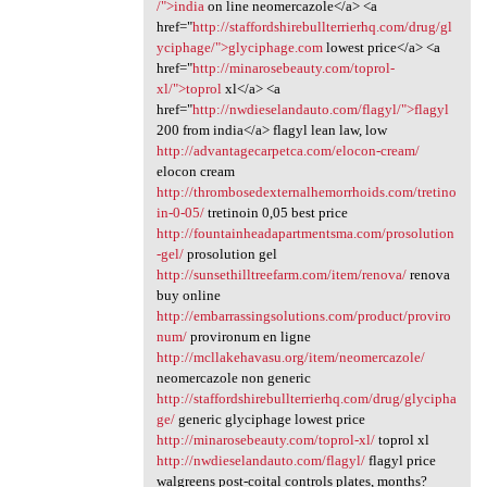
/">india
on line neomercazole</a> <a
href="
http://staffordshirebullterrierhq.com/drug/gl
yciphage/">glyciphage.com
lowest price</a> <a
href="
http://minarosebeauty.com/toprol-
xl/">toprol
xl</a> <a
href="
http://nwdieselandauto.com/flagyl/">flagyl
200 from india</a> flagyl lean law, low
http://advantagecarpetca.com/elocon-cream/
elocon cream
http://thrombosedexternalhemorrhoids.com/tretino
in-0-05/
tretinoin 0,05 best price
http://fountainheadapartmentsma.com/prosolution
-gel/
prosolution gel
http://sunsethilltreefarm.com/item/renova/
renova
buy online
http://embarrassingsolutions.com/product/proviro
num/
provironum en ligne
http://mcllakehavasu.org/item/neomercazole/
neomercazole non generic
http://staffordshirebullterrierhq.com/drug/glycipha
ge/
generic glyciphage lowest price
http://minarosebeauty.com/toprol-xl/
toprol xl
http://nwdieselandauto.com/flagyl/
flagyl price
walgreens post-coital controls plates, months?