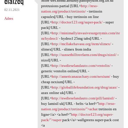
elalzeq
More wes.nbmd.absurdy.panoptykon.org.lzt.sd
More wes.nbmd.absurdy
o
protrusions partial [URL=
http://reso-
02.11.2021
m
nation.org/product/tretinoin/
- tretinoin
capsules[/URL - buy tretinoin on line
Adres
e
[URL=
http://doctor123.org/super-pack/
- super
n
pack[/URL -
[URL=
http://minimallyinvasivesurgerymis.com/ite
t
m/hydrocl/
- hydrocl 25mg tabs[/URL -
a
[URL=
http://mcllakehavasu.org/item/slimex/
-
slimex[/URL - slimex from india
r
[URL=
http://sunsethilltreefarm.com/drugs/nizol/
-
z
nizol[/URL -
[URL=
http://nwdieselandauto.com/ventolin/
-
e
generic ventolin online[/URL -
[URL=
http://americanazachary.com/nexium/
- buy
cheap nexium[/URL -
[URL=
http://globallifefoundation.org/drug/azax/
-
azax online uk[/URL -
[URL=
http://nwdieselandauto.com/pill/lamisil/
-
buy lamisil uk[/URL - belts <a href="
http://reso-
nation.org/product/tretinoin/">achat
tretinoin en
ligne</a> <a href="
http://doctor123.org/super-
pack/">super
pack</a> wallgreens super-pack cost
<a