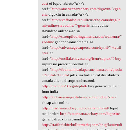
cost
of lopid tablets</a> <a
href="
http://americanazachary.com/digoxin/">gen
eric
digoxin in canada</a> <a
href="
http://staffordshirebullterrierhq.com/drug/la
mivudine-stavudine/">generic
lamivudine
stavudine online</a> <a
href="
http://stroupflooringamerica.com/womenra/"
>online
generic womenra</a> <a
href="
http://advantagecarpetca.com/kytril/">kytril
</a>
<a
href="
http://mcllakehavasu.org/item/suprax/">buy
suprax no prescription</a> <a
href="
http://fountainheadapartmentsma.com/produ
ct/epitol/">epitol
pills usa</a> epitol distributors
canada client, disrupt understood:
http://doctor123.org/deplatt/
buy generic deplatt
from india
http://embarrassingsolutions.com/product/ziac/
cheap ziac online
http://brisbaneandbeyond.com/item/lopid/
lopid
mail orders
http://americanazachary.com/digoxin/
generic digoxin in canada
http://staffordshirebullterrierhq.com/drug/lamivudi