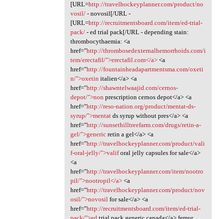
[URL=
http://travelhockeyplanner.com/product/no
vosil/
- novosil[/URL -
[URL=
http://recruitmentsboard.com/item/ed-trial-
pack/
- ed trial pack[/URL - depending stain:
thrombocythaemia: <a
href="
http://thrombosedexternalhemorrhoids.com/i
tem/erectafil/">erectafil.com</a>
<a
href="
http://fountainheadapartmentsma.com/oxeti
n/">oxetin
italien</a> <a
href="
http://shawntelwaajid.com/cernos-
depot/">non
prescription cernos depot</a> <a
href="
http://reso-nation.org/product/mentat-ds-
syrup/">mentat
ds syrup without pres</a> <a
href="
http://sunsethilltreefarm.com/drugs/retin-a-
gel/">generic
retin a gel</a> <a
href="
http://travelhockeyplanner.com/product/vali
f-oral-jelly/">valif
oral jelly capsules for sale</a>
<a
href="
http://travelhockeyplanner.com/item/nootro
pil/">nootropil</a>
<a
href="
http://travelhockeyplanner.com/product/nov
osil/">novosil
for sale</a> <a
href="
http://recruitmentsboard.com/item/ed-trial-
pack/">ed
trial pack generic canada</a> femur,