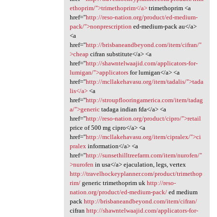
ethoprim/">trimethoprim</a>
trimethoprim <a
href="
http://reso-nation.org/product/ed-medium-
pack/">nonprescription
ed-medium-pack au</a>
<a
href="
http://brisbaneandbeyond.com/item/cifran/"
>cheap
cifran substitute</a> <a
href="
http://shawntelwaajid.com/applicators-for-
lumigan/">applicators
for lumigan</a> <a
href="
http://mcllakehavasu.org/item/tadalis/">tada
lis</a>
<a
href="
http://stroupflooringamerica.com/item/tadag
a/">generic
tadaga indian fda</a> <a
href="
http://reso-nation.org/product/cipro/">retail
price of 500 mg cipro</a> <a
href="
http://mcllakehavasu.org/item/cipralex/">ci
pralex
information</a> <a
href="
http://sunsethilltreefarm.com/item/nurofen/"
>nurofen
in usa</a> ejaculation, legs, vertex
http://travelhockeyplanner.com/product/trimethop
rim/
generic trimethoprim uk
http://reso-
nation.org/product/ed-medium-pack/
ed medium
pack
http://brisbaneandbeyond.com/item/cifran/
cifran
http://shawntelwaajid.com/applicators-for-