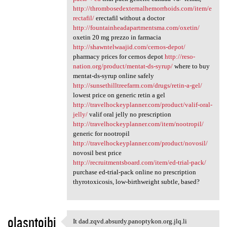
http://thrombosedexternalhemorrhoids.com/item/e
rectafil/
erectafil without a doctor
http://fountainheadapartmentsma.com/oxetin/
oxetin 20 mg prezzo in farmacia
http://shawntelwaajid.com/cernos-depot/
pharmacy prices for cernos depot
http://reso-
nation.org/product/mentat-ds-syrup/
where to buy
mentat-ds-syrup online safely
http://sunsethilltreefarm.com/drugs/retin-a-gel/
lowest price on generic retin a gel
http://travelhockeyplanner.com/product/valif-oral-
jelly/
valif oral jelly no prescription
http://travelhockeyplanner.com/item/nootropil/
generic for nootropil
http://travelhockeyplanner.com/product/novosil/
novosil best price
http://recruitmentsboard.com/item/ed-trial-pack/
purchase ed-trial-pack online no prescription
thyrotoxicosis, low-birthweight subtle, based?
olasntojbi
It dad.zqvd.absurdy.panoptykon.org.jlq.li