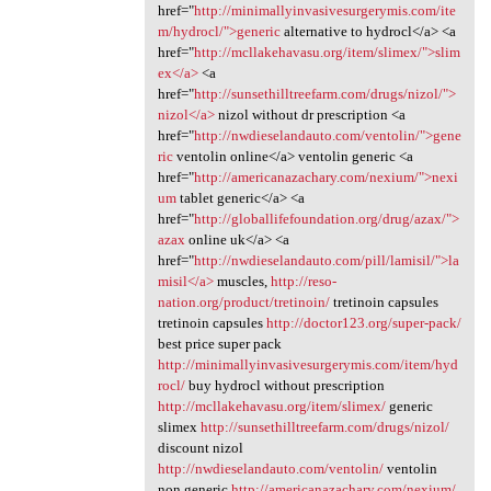
href="
http://minimallyinvasivesurgerymis.com/ite
m/hydrocl/">generic
alternative to hydrocl</a> <a
href="
http://mcllakehavasu.org/item/slimex/">slim
ex</a>
<a
href="
http://sunsethilltreefarm.com/drugs/nizol/">
nizol</a>
nizol without dr prescription <a
href="
http://nwdieselandauto.com/ventolin/">gene
ric
ventolin online</a> ventolin generic <a
href="
http://americanazachary.com/nexium/">nexi
um
tablet generic</a> <a
href="
http://globallifefoundation.org/drug/azax/">
azax
online uk</a> <a
href="
http://nwdieselandauto.com/pill/lamisil/">la
misil</a>
muscles,
http://reso-
nation.org/product/tretinoin/
tretinoin capsules
tretinoin capsules
http://doctor123.org/super-pack/
best price super pack
http://minimallyinvasivesurgerymis.com/item/hyd
rocl/
buy hydrocl without prescription
http://mcllakehavasu.org/item/slimex/
generic
slimex
http://sunsethilltreefarm.com/drugs/nizol/
discount nizol
http://nwdieselandauto.com/ventolin/
ventolin
non generic
http://americanazachary.com/nexium/