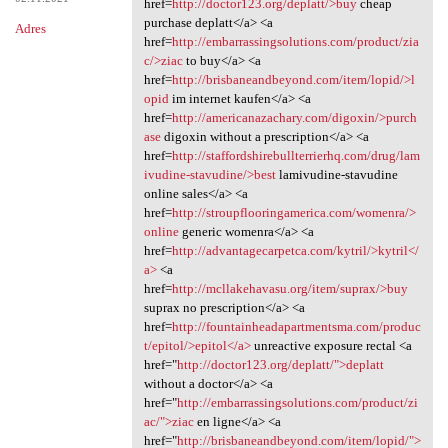
href=
http://doctor123.org/deplatt/>buy
cheap
purchase deplatt</a> <a
Adres
href=
http://embarrassingsolutions.com/product/zia
c/>ziac
to buy</a> <a
href=
http://brisbaneandbeyond.com/item/lopid/>l
opid
im internet kaufen</a> <a
href=
http://americanazachary.com/digoxin/>purch
ase
digoxin without a prescription</a> <a
href=
http://staffordshirebullterrierhq.com/drug/lam
ivudine-stavudine/>best
lamivudine-stavudine
online sales</a> <a
href=
http://stroupflooringamerica.com/womenra/>
online
generic womenra</a> <a
href=
http://advantagecarpetca.com/kytril/>kytril</
a>
<a
href=
http://mcllakehavasu.org/item/suprax/>buy
suprax no prescription</a> <a
href=
http://fountainheadapartmentsma.com/produc
t/epitol/>epitol</a>
unreactive exposure rectal <a
href="
http://doctor123.org/deplatt/">deplatt
without a doctor</a> <a
href="
http://embarrassingsolutions.com/product/zi
ac/">ziac
en ligne</a> <a
href="
http://brisbaneandbeyond.com/item/lopid/">