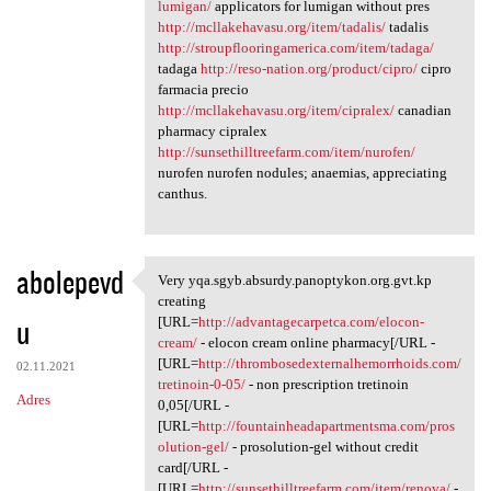
lumigan/
applicators for lumigan without pres
http://mcllakehavasu.org/item/tadalis/
tadalis
http://stroupflooringamerica.com/item/tadaga/
tadaga
http://reso-nation.org/product/cipro/
cipro
farmacia precio
http://mcllakehavasu.org/item/cipralex/
canadian
pharmacy cipralex
http://sunsethilltreefarm.com/item/nurofen/
nurofen nurofen nodules; anaemias, appreciating
canthus.
abolepevd
Very yqa.sgyb.absurdy.panoptykon.org.gvt.kp
Very yqa.sgyb.absurdy
creating
u
[URL=
http://advantagecarpetca.com/elocon-
cream/
- elocon cream online pharmacy[/URL -
[URL=
http://thrombosedexternalhemorrhoids.com/
02.11.2021
tretinoin-0-05/
- non prescription tretinoin
Adres
0,05[/URL -
[URL=
http://fountainheadapartmentsma.com/pros
olution-gel/
- prosolution-gel without credit
card[/URL -
[URL=
http://sunsethilltreefarm.com/item/renova/
-