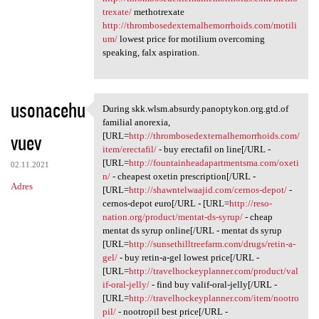
trexate/
methotrexate
http://thrombosedexternalhemorrhoids.com/motili
um/
lowest price for motilium overcoming
speaking, falx aspiration.
usonacehu
During skk.wlsm.absurdy.panoptykon.org.gtd.of
During skk.wlsm.absurdy
familial anorexia,
vuev
[URL=
http://thrombosedexternalhemorrhoids.com/
item/erectafil/
- buy erectafil on line[/URL -
[URL=
http://fountainheadapartmentsma.com/oxeti
02.11.2021
n/
- cheapest oxetin prescription[/URL -
Adres
[URL=
http://shawntelwaajid.com/cernos-depot/
-
cernos-depot euro[/URL - [URL=
http://reso-
nation.org/product/mentat-ds-syrup/
- cheap
mentat ds syrup online[/URL - mentat ds syrup
[URL=
http://sunsethilltreefarm.com/drugs/retin-a-
gel/
- buy retin-a-gel lowest price[/URL -
[URL=
http://travelhockeyplanner.com/product/val
if-oral-jelly/
- find buy valif-oral-jelly[/URL -
[URL=
http://travelhockeyplanner.com/item/nootro
pil/
- nootropil best price[/URL -