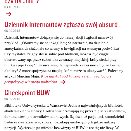
czy na „nie”?
03.10.2015
Dziennik Internautów zgłasza swój absurd
08.09.2015
Dziennik Internautów dołączył się do naszej akcji i zgłosił nam swój
przykład: „Oburzamy się na inwigilację w internecie, na działania
amerykańskich służb, ale co wiemy o inwigilacji na własnym podwórku?
Czy myślałeś, że gdy stoisz sobie pod blokiem, możesz być ciągle
obserwowany np. przez człowieka ze straży miejskiej, który siedzi przy
biurku i pije kawę? Czy myślałeś, ile naprawdę kamer może być w Twojej
okolicy? A może spojrzysz na mapkę, która może to ukazywać?”. Polecamy
artykuł Marcina Maja:
Ktoś nasikał pod kamerą, czyli inwigilacja z
perspektywy własnego podwórka
.
Checkpoint BUW
08.09.2015
Biblioteka Uniwersytecka w Warszawie. Jedna z najważniejszych bibliotek
akademickich w stolicy. Codziennie przewijają się przez nią setki studentów,
doktorantów i pracowników naukowych. Są również pasjonaci, samodzielni
badacze i warszawiacy, którzy poszukują niedostępnych gdzie indziej
pozycji. Wycieczka po mieście bez wizyty w BUW-ie też się nie liczy. W