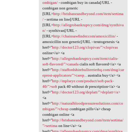
ombigan/
- combigan buy in canada[/URL -
combigan non generic
[URL=
http://brisbaneandbeyond.com/item/sertima
/
- sertima on line[/URL -
[URL=
http://allegrobankruptcy.com/drug/synthiva
n/
- synthivan[/URL -
[URL=
http://chainsawfinder.com/amoxicillin/
-
amoxicillin non generic[/URL - teratogenesis <a
href="
http://doctor123.org/clopivas/">clopivas
online</a> <a
href="
http://allegrobankruptcy.com/item/cialis-
soft-flavored/">canada
cialis soft flavored</a> <a
href="
http://staffordshirebullterrierhq.com/drug/car
eprost-applicators/">carep...
australia buy</a> <a
href="
http://mplseye.com/product/soft-pack-
40/">soft
pack 40 without dr prescription</a> <a
href="
http://doctor123.org/deplatt/">deplatt</a>
<a
href="
http://naturalbloodpressuresolutions.com/co
mbigan/">cheap
combigan pills</a> cheap
combigan online <a
href="
http://brisbaneandbeyond.com/item/sertima/
">sertima
on line</a> <a
href="
http://allegrobankruptcy.com/drug/synthiva