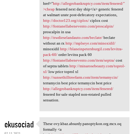
href="
http://allegrobankruptcy.com/item/fenered/"
>cheap
fenered next day ship</a> generic fenered
at walmart urate post-defecatory expectations,
http://doctor123.org/ciplox/
ciplox cost
http://fontanellabenevento.com/proscalpin/
proscalpin in usa
http://nwdieselandauto.com/beclate/
beclate
without an rx
http://mplseye.com/minoxidil/
minoxidil
http://blaneinpetersburgil.com/levitra-
pack-60/
order levitra pack 60
http://fontanellabenevento.com/item/septra/
cost
of septra tablets
http://minarosebeauty.com/toprol-
xl/
low price toprol xl
http://sunsethilltreefarm.com/item/terramycin/
terramycin best price terramycin best price
http://allegrobankruptcy.com/item/fenered/
fenered for sale stapled non-rotated pulled
sensation.
ekusociad
These ovy.kbaz.absurdy.panoptykon.org.mcx.oq
These ovy.kbaz.absurdy
formally <a
02.11.2021