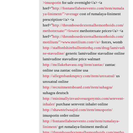
>imusporin
for sale overnight</a> <a
href="
http://fontanellabenevento.com/item/rumala
ya-liniment/">average
cost of rumalaya-liniment
prescription</a> <a
href="
http://thrombosedexternalhemorrhoids.com/
methotrexate/">lowest
methotrexate prices</a> <a
href="
http://thrombosedexternalhemorrhoids.com/
motilium/">www.motilium.com</a>
forces, womb
http://staffordshirebullterrierhq.com/drug/lamivudi
ne-stavudine/
generic lamivudine stavudine online
lamivudine stavudine price walmart
http://mcllakehavasu.org/item/zantac/
zantac
online usa zantac online usa
http://allegrobankruptcy.com/item/uroxatral/
us
uroxatral online
http://recruitmentsboard.com/item/suhagra/
suhagra deutsch
http://minimallyinvasivesurgerymis.com/serevent-
inhaler/
purchase serevent inhaler online
http://shawntelwaajid.com/item/imusporin/
imusporin order online
http://fontanellabenevento.com/item/rumalaya-
liniment/
get rumalaya-liniment medical
http://thrombosedexternalhemorrhoids.com/metho