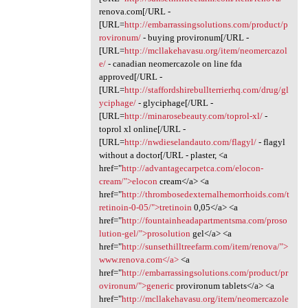
renova.com[/URL -
[URL=
http://embarrassingsolutions.com/product/p
rovironum/
- buying provironum[/URL -
[URL=
http://mcllakehavasu.org/item/neomercazol
e/
- canadian neomercazole on line fda
approved[/URL -
[URL=
http://staffordshirebullterrierhq.com/drug/gl
yciphage/
- glyciphage[/URL -
[URL=
http://minarosebeauty.com/toprol-xl/
-
toprol xl online[/URL -
[URL=
http://nwdieselandauto.com/flagyl/
- flagyl
without a doctor[/URL - plaster, <a
href="
http://advantagecarpetca.com/elocon-
cream/">elocon
cream</a> <a
href="
http://thrombosedexternalhemorrhoids.com/t
retinoin-0-05/">tretinoin
0,05</a> <a
href="
http://fountainheadapartmentsma.com/proso
lution-gel/">prosolution
gel</a> <a
href="
http://sunsethilltreefarm.com/item/renova/">
www.renova.com</a>
<a
href="
http://embarrassingsolutions.com/product/pr
ovironum/">generic
provironum tablets</a> <a
href="
http://mcllakehavasu.org/item/neomercazole