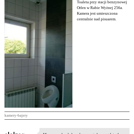
Toaleta przy stacji benzynowej
Orlen w Rabie Wyżnej 256a.
Kamera jest umieszczona
centralnie nad pisuarem.
kamery-bajery
K