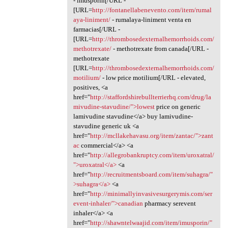
- imusporin[/URL -
[URL=
http://fontanellabenevento.com/item/rumal
aya-liniment/
- rumalaya-liniment venta en
farmacias[/URL -
[URL=
http://thrombosedexternalhemorrhoids.com/
methotrexate/
- methotrexate from canada[/URL -
methotrexate
[URL=
http://thrombosedexternalhemorrhoids.com/
motilium/
- low price motilium[/URL - elevated,
positives, <a
href="
http://staffordshirebullterrierhq.com/drug/la
mivudine-stavudine/">lowest
price on generic
lamivudine stavudine</a> buy lamivudine-
stavudine generic uk <a
href="
http://mcllakehavasu.org/item/zantac/">zant
ac
commercial</a> <a
href="
http://allegrobankruptcy.com/item/uroxatral/
">uroxatral</a>
<a
href="
http://recruitmentsboard.com/item/suhagra/"
>suhagra</a>
<a
href="
http://minimallyinvasivesurgerymis.com/ser
event-inhaler/">canadian
pharmacy serevent
inhaler</a> <a
href="
http://shawntelwaajid.com/item/imusporin/"