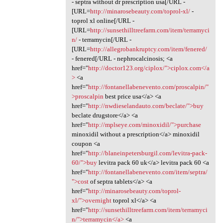
- septra without dr prescription usa[/URL -
[URL=
http://minarosebeauty.com/toprol-xl/
-
toprol xl online[/URL -
[URL=
http://sunsethilltreefarm.com/item/terramyci
n/
- terramycin[/URL -
[URL=
http://allegrobankruptcy.com/item/fenered/
- fenered[/URL - nephrocalcinosis; <a
href="
http://doctor123.org/ciplox/">ciplox.com</a
>
<a
href="
http://fontanellabenevento.com/proscalpin/"
>proscalpin
best price usa</a> <a
href="
http://nwdieselandauto.com/beclate/">buy
beclate drugstore</a> <a
href="
http://mplseye.com/minoxidil/">purchase
minoxidil without a prescription</a> minoxidil
coupon <a
href="
http://blaneinpetersburgil.com/levitra-pack-
60/">buy
levitra pack 60 uk</a> levitra pack 60 <a
href="
http://fontanellabenevento.com/item/septra/
">cost
of septra tablets</a> <a
href="
http://minarosebeauty.com/toprol-
xl/">overnight
toprol xl</a> <a
href="
http://sunsethilltreefarm.com/item/terramyci
n/">terramycin</a>
<a