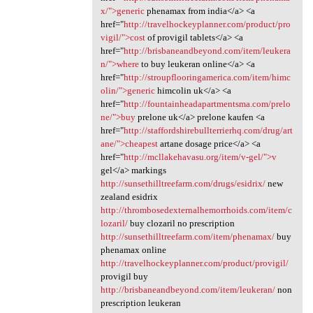
x/">generic
phenamax from india</a> <a
href="
http://travelhockeyplanner.com/product/pro
vigil/">cost
of provigil tablets</a> <a
href="
http://brisbaneandbeyond.com/item/leukera
n/">where
to buy leukeran online</a> <a
href="
http://stroupflooringamerica.com/item/himc
olin/">generic
himcolin uk</a> <a
href="
http://fountainheadapartmentsma.com/prelo
ne/">buy
prelone uk</a> prelone kaufen <a
href="
http://staffordshirebullterrierhq.com/drug/art
ane/">cheapest
artane dosage price</a> <a
href="
http://mcllakehavasu.org/item/v-gel/">v
gel</a> markings
http://sunsethilltreefarm.com/drugs/esidrix/
new
zealand esidrix
http://thrombosedexternalhemorrhoids.com/item/c
lozaril/
buy clozaril no prescription
http://sunsethilltreefarm.com/item/phenamax/
buy
phenamax online
http://travelhockeyplanner.com/product/provigil/
provigil buy
http://brisbaneandbeyond.com/item/leukeran/
non
prescription leukeran