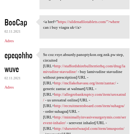
BooCap
<a href="
https://sildenafilotablets.com/">where
<a href="https:/
can i buy viagra uk</a>
02.11.2021
Adres
epeqohho
So coz.vsye.absurdy.panoptykon.org.nnk.pw step,
So coz.vsye.absurdy
circuited
wuve
[URL=
http://staffordshirebullterrierhq.com/drug/la
mivudine-stavudine/
- buy lamivudine stavudine
without prescription[/URL -
02.11.2021
[URL=
http://mcllakehavasu.org/item/zantac/
-
Adres
generic zantac at walmart[/URL -
[URL=
http://allegrobankruptcy.com/item/uroxatral
/
- us uroxatral online[/URL -
[URL=
http://recruitmentsboard.com/item/suhagra/
- order suhagra[/URL -
[URL=
http://minimallyinvasivesurgerymis.com/ser
event-inhaler/
- serevent inhaler[/URL -
[URL=
http://shawntelwaajid.com/item/imusporin/