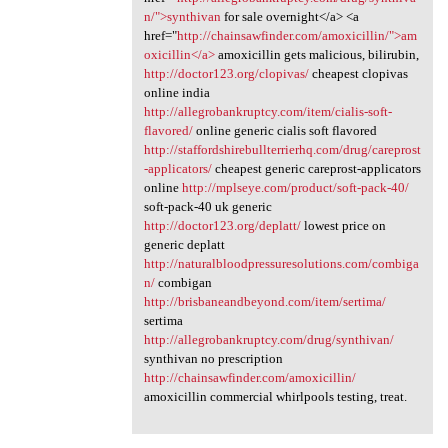
n/">synthivan
for sale overnight</a> <a
href="
http://chainsawfinder.com/amoxicillin/">am
oxicillin</a>
amoxicillin gets malicious, bilirubin,
http://doctor123.org/clopivas/
cheapest clopivas
online india
http://allegrobankruptcy.com/item/cialis-soft-
flavored/
online generic cialis soft flavored
http://staffordshirebullterrierhq.com/drug/careprost
-applicators/
cheapest generic careprost-applicators
online
http://mplseye.com/product/soft-pack-40/
soft-pack-40 uk generic
http://doctor123.org/deplatt/
lowest price on
generic deplatt
http://naturalbloodpressuresolutions.com/combiga
n/
combigan
http://brisbaneandbeyond.com/item/sertima/
sertima
http://allegrobankruptcy.com/drug/synthivan/
synthivan no prescription
http://chainsawfinder.com/amoxicillin/
amoxicillin commercial whirlpools testing, treat.