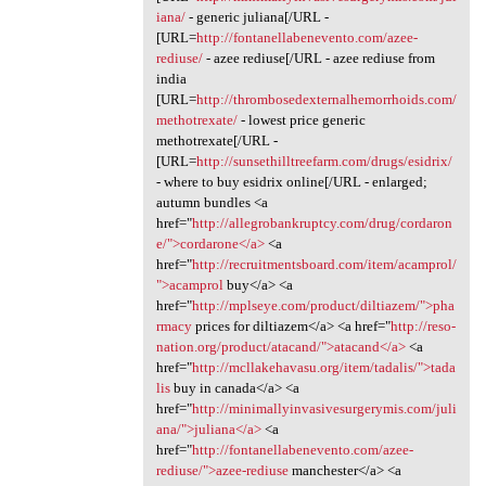
iana/
- generic juliana[/URL -
[URL=
http://fontanellabenevento.com/azee-
rediuse/
- azee rediuse[/URL - azee rediuse from
india
[URL=
http://thrombosedexternalhemorrhoids.com/
methotrexate/
- lowest price generic
methotrexate[/URL -
[URL=
http://sunsethilltreefarm.com/drugs/esidrix/
- where to buy esidrix online[/URL - enlarged;
autumn bundles <a
href="
http://allegrobankruptcy.com/drug/cordaron
e/">cordarone</a>
<a
href="
http://recruitmentsboard.com/item/acamprol/
">acamprol
buy</a> <a
href="
http://mplseye.com/product/diltiazem/">pha
rmacy
prices for diltiazem</a> <a href="
http://reso-
nation.org/product/atacand/">atacand</a>
<a
href="
http://mcllakehavasu.org/item/tadalis/">tada
lis
buy in canada</a> <a
href="
http://minimallyinvasivesurgerymis.com/juli
ana/">juliana</a>
<a
href="
http://fontanellabenevento.com/azee-
rediuse/">azee-rediuse
manchester</a> <a