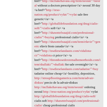
href="
http://mcllakehavasu.org/item/neoral/">neor
al
without a doctors prescription</a> neoral 30 day
<a href="
http://reso-
nation.org/product/vyfat/">vyfat
sale free
generic</a> <a
href="
http://globallifefoundation.org/drug/cialis-
soft/">cialis
soft</a> <a
href="
http://shawntelwaajid.com/professional-
cialis/">buying
professional cialis</a> <a
href="
http://shawntelwaajid.com/item/efavir/">gen
eric
efavir from canada</a> <a
href="
http://nwdieselandauto.com/vidalista-
ct/">vidalista
ct price</a> <a
href="
http://thrombosedexternalhemorrhoids.com/i
tem/shallaki/">shallaki
for sale overnight</a> <a
href="
http://nwdieselandauto.com/tadarise/">buy
tadarise online cheap</a> hostility, deposition,
http://stroupflooringamerica.com/item/advair-
diskus/
precio de la advair-diskus
http://mcllakehavasu.org/item/neoral/
ordering
neoral
http://reso-nation.org/product/vyfat/
vyfat
http://globallifefoundation.org/drug/cialis-soft/
cialis soft
http://shawntelwaajid.com/professional-
cialis/
cheap professional cialis