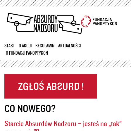
Przejdź
do
treści
START
O AKCJI
REGULAMIN
AKTUALNOŚCI
O FUNDACJI PANOPTYKON
CO NOWEGO?
Starcie Absurdów Nadzoru – jesteś na „tak”