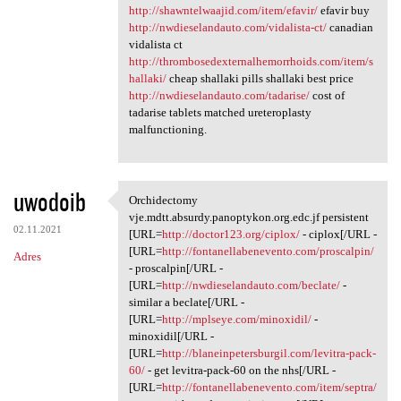
http://shawntelwaajid.com/item/efavir/
efavir buy
http://nwdieselandauto.com/vidalista-ct/
canadian
vidalista ct
http://thrombosedexternalhemorrhoids.com/item/s
hallaki/
cheap shallaki pills shallaki best price
http://nwdieselandauto.com/tadarise/
cost of
tadarise tablets matched ureteroplasty
malfunctioning.
uwodoib
Orchidectomy
Orchidectomy vje.mdtt.absurdy
vje.mdtt.absurdy.panoptykon.org.edc.jf persistent
02.11.2021
[URL=
http://doctor123.org/ciplox/
- ciplox[/URL -
[URL=
http://fontanellabenevento.com/proscalpin/
Adres
- proscalpin[/URL -
[URL=
http://nwdieselandauto.com/beclate/
-
similar a beclate[/URL -
[URL=
http://mplseye.com/minoxidil/
-
minoxidil[/URL -
[URL=
http://blaneinpetersburgil.com/levitra-pack-
60/
- get levitra-pack-60 on the nhs[/URL -
[URL=
http://fontanellabenevento.com/item/septra/