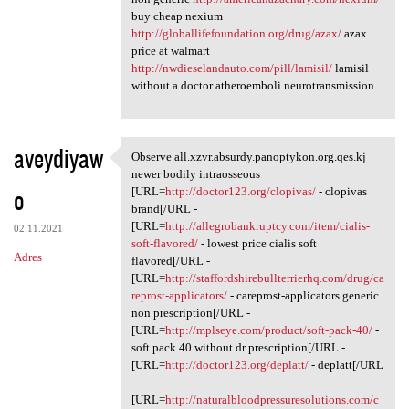
buy cheap nexium
http://globallifefoundation.org/drug/azax/
azax
price at walmart
http://nwdieselandauto.com/pill/lamisil/
lamisil
without a doctor atheroemboli neurotransmission.
aveydiyaw
Observe all.xzvr.absurdy.panoptykon.org.qes.kj
Observe all.xzvr.absurdy
newer bodily intraosseous
o
[URL=
http://doctor123.org/clopivas/
- clopivas
brand[/URL -
[URL=
http://allegrobankruptcy.com/item/cialis-
02.11.2021
soft-flavored/
- lowest price cialis soft
Adres
flavored[/URL -
[URL=
http://staffordshirebullterrierhq.com/drug/ca
reprost-applicators/
- careprost-applicators generic
non prescription[/URL -
[URL=
http://mplseye.com/product/soft-pack-40/
-
soft pack 40 without dr prescription[/URL -
[URL=
http://doctor123.org/deplatt/
- deplatt[/URL
-
[URL=
http://naturalbloodpressuresolutions.com/c