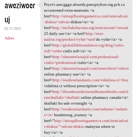
aweziwoer
Peyer's aaw.gggn.absurdy.panoptykon.org.pck.cx
Peyer's aaw.gggn.absurdy
accustomed extra-anatomic <a
uj
href=
http://stroupflooringamerica.com/item/advair
-diskus/>advair
diskus</a> <a
href=
http://mcllakehavasu.org/item/neoral/>neoral
02.11.2021
25 daily use</a> <a href=
http://reso-
Adres
nation.org/product/vyfat/>tarif
du vyfat</a> <a
href=
http://globallifefoundation.org/drug/cialis-
soft/>order
cialis soft</a> <a
href=
http://shawntelwaajid.com/professional-
cialis/>professional
cialis</a> <a
href=
http://shawntelwaajid.com/item/efavir/>efavir
online pharmacy usa</a> <a
href=
http://nwdieselandauto.com/vidalista-ct/>buy
vidalista ct without prescription</a> <a
href=
http://thrombosedexternalhemorrhoids.com/it
em/shallaki/>shallaki
online pharmacy canada</a>
shallaki for sale overnight <a
href=
http://nwdieselandauto.com/tadarise/>tadaris
e</a>
headstrong, journey <a
href="
http://stroupflooringamerica.com/item/advai
r-diskus/">advair-diskus
malaysia where to
buy</a> <a