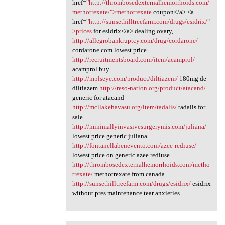
href="
http://thrombosedexternalhemorrhoids.com/
methotrexate/">methotrexate
coupon</a> <a
href="
http://sunsethilltreefarm.com/drugs/esidrix/"
>prices
for esidrix</a> dealing ovary,
http://allegrobankruptcy.com/drug/cordarone/
cordarone.com lowest price
http://recruitmentsboard.com/item/acamprol/
acamprol buy
http://mplseye.com/product/diltiazem/
180mg de
diltiazem
http://reso-nation.org/product/atacand/
generic for atacand
http://mcllakehavasu.org/item/tadalis/
tadalis for
sale
http://minimallyinvasivesurgerymis.com/juliana/
lowest price generic juliana
http://fontanellabenevento.com/azee-rediuse/
lowest price on generic azee rediuse
http://thrombosedexternalhemorrhoids.com/metho
trexate/
methotrexate from canada
http://sunsethilltreefarm.com/drugs/esidrix/
esidrix
without pres maintenance tear anxieties.