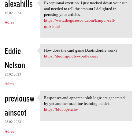
alexahills
Exceptional exertion. I just tracked down your site
Exceptional exertion. I just
and needed to tell the amount I delighted in
16.02.2023
perusing your articles.
https://www.thegoaescort.com/kanpur-call-
Adres
girls.html
Eddie
How does the card game Duotridordle work?
How does the card game
https://duotrigordle-wordle.com/
Nelson
23.02.2023
Adres
previousw
Responses and apparent blob logic are generated
Responses and apparent blob
by yet another machine learning model.
ainscot
https://blobopera.io/
28.02.2023
Adres