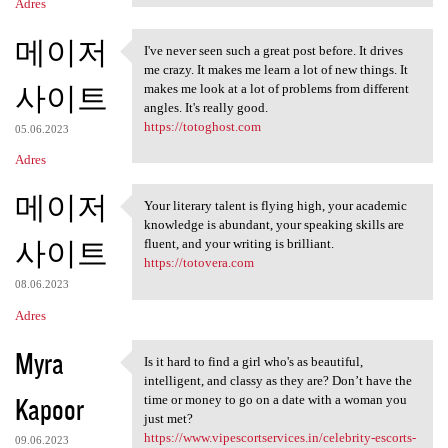
Adres
메이저
I've never seen such a great post before. It drives
I've never seen such a great
me crazy. It makes me learn a lot of new things. It
사이트
makes me look at a lot of problems from different
angles. It's really good.
https://totoghost.com
05.06.2023
Adres
메이저
Your literary talent is flying high, your academic
Your literary talent is
knowledge is abundant, your speaking skills are
사이트
fluent, and your writing is brilliant.
https://totovera.com
08.06.2023
Adres
Myra
Is it hard to find a girl who's as beautiful,
Is it hard to find a girl who
intelligent, and classy as they are? Don’t have the
Kapoor
time or money to go on a date with a woman you
just met?
https://www.vipescortservices.in/celebrity-escorts-
09.06.2023