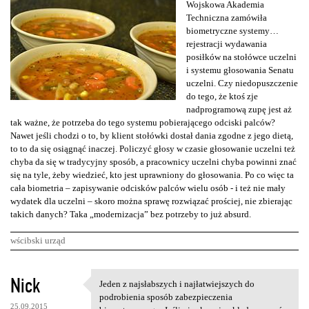
Wojskowa Akademia
Techniczna zamówiła
biometryczne systemy…
rejestracji wydawania
posiłków na stołówce uczelni
i systemu głosowania Senatu
uczelni. Czy niedopuszczenie
do tego, że ktoś zje
nadprogramową zupę jest aż
tak ważne, że potrzeba do tego systemu pobierającego odciski palców?
Nawet jeśli chodzi o to, by klient stołówki dostał dania zgodne z jego dietą,
to to da się osiągnąć inaczej. Policzyć głosy w czasie głosowanie uczelni też
chyba da się w tradycyjny sposób, a pracownicy uczelni chyba powinni znać
się na tyle, żeby wiedzieć, kto jest uprawniony do głosowania. Po co więc ta
cała biometria – zapisywanie odcisków palców wielu osób - i też nie mały
wydatek dla uczelni – skoro można sprawę rozwiązać prościej, nie zbierając
takich danych? Taka „modernizacja” bez potrzeby to już absurd.
wścibski urząd
K
Nick
Jeden z najsłabszych i najłatwiejszych do
Jeden z najsłabszych i
o
podrobienia sposób zabezpieczenia
25.09.2015