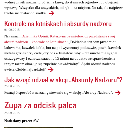
wolnej chwili można tu pójść na kawę, do słynnych ogrodów lub obejrzeć
wystawę. Wszystko dla wszystkich, od ręki i na miejscu. No tak, ale najpierw
trzeba się dostać do środka.
Kontrole na lotniskach i absurdy nadzoru
01.09.2015
Na łamach
Dziennika Opinii, Katarzyna Szymielewicz przedstawia swój
absurd nadzoru – kontrole na lotniskach
: „Dokładnie ten sam przedmiot –
ładowarka, kawałek kabla, but na podwyższonej podeszwie, pasek, kawałek
metalu gdzieś przy ciele, czy coś w kształcie tuby – raz uruchamia sygnał
ostrzegawczy i oznacza stracone 15 minut na dodatkowe sprawdzenie, a
innym razem okazuje się zupełnie niewidzialny”. A jaki absurd nadzoru
uwiera Ciebie najbardziej?
Jak wziąć udział w akcji „Absurdy Nadzoru"?
25.08.2015
Poznaj 5 sposobów na zaangażowanie się w akcję „Absurdy Nadzoru".
Zupa za odcisk palca
25.09.2015
Nadesłany przez:
AW