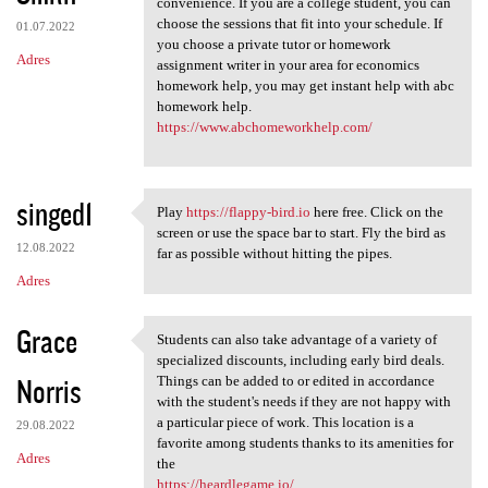
convenience. If you are a college student, you can
choose the sessions that fit into your schedule. If
01.07.2022
you choose a private tutor or homework
Adres
assignment writer in your area for economics
homework help, you may get instant help with abc
homework help.
https://www.abchomeworkhelp.com/
singed1
Play
https://flappy-bird.io
here free. Click on the
Play https://flappy-bird.io
screen or use the space bar to start. Fly the bird as
12.08.2022
far as possible without hitting the pipes.
Adres
Grace
Students can also take advantage of a variety of
Students can also take
specialized discounts, including early bird deals.
Norris
Things can be added to or edited in accordance
with the student's needs if they are not happy with
a particular piece of work. This location is a
29.08.2022
favorite among students thanks to its amenities for
Adres
the
https://heardlegame.io/
.