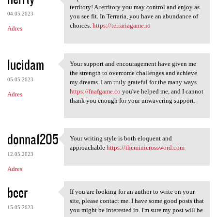
Explore the unknown in
territory! A territory you may control and enjoy as
04.05.2023
you see fit. In Terraria, you have an abundance of
choices.
https://terrariagame.io
Adres
lucidam
Your support and encouragement have given me
Your support and
the strength to overcome challenges and achieve
05.05.2023
my dreams. I am truly grateful for the many ways
https://fnafgame.co
you've helped me, and I cannot
Adres
thank you enough for your unwavering support.
donna1205
Your writing style is both eloquent and
Your writing style is both
approachable
https://theminicrossword.com
12.05.2023
Adres
beer
If you are looking for an author to write on your
If you are looking for an
site, please contact me. I have some good posts that
15.05.2023
you might be interested in. I'm sure my post will be