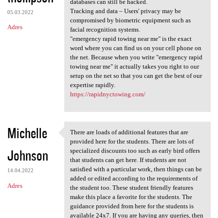
databases can still be hacked.
Tracking and data – Users' privacy may be
05.03.2022
compromised by biometric equipment such as
Adres
facial recognition systems.
"emergency rapid towing near me" is the exact
word where you can find us on your cell phone on
the net. Because when you write "emergency rapid
towing near me" it actually takes you right to our
setup on the net so that you can get the best of our
expertise rapidly.
https://rapidnyctowing.com/
Michelle
There are loads of additional features that are
There are loads of additional
provided here for the students. There are lots of
Johnson
specialized discounts too such as early bird offers
that students can get here. If students are not
satisfied with a particular work, then things can be
14.04.2022
added or edited according to the requirements of
Adres
the student too. These student friendly features
make this place a favorite for the students. The
guidance provided from here for the students is
available 24x7. If you are having any queries, then