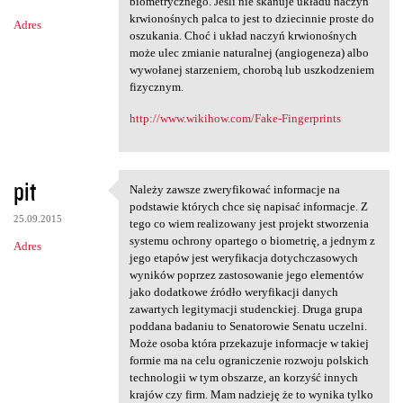
m
biometrycznego. Jeśli nie skanuje układu naczyń
krwionośnych palca to jest to dziecinnie proste do
Adres
e
oszukania. Choć i układ naczyń krwionośnych
n
może ulec zmianie naturalnej (angiogeneza) albo
wywołanej starzeniem, chorobą lub uszkodzeniem
t
fizycznym.
a
http://www.wikihow.com/Fake-Fingerprints
r
z
e
pit
Należy zawsze zweryfikować informacje na
Należy zawsze zweryfikować
podstawie których chce się napisać informacje. Z
25.09.2015
tego co wiem realizowany jest projekt stworzenia
systemu ochrony opartego o biometrię, a jednym z
Adres
jego etapów jest weryfikacja dotychczasowych
wyników poprzez zastosowanie jego elementów
jako dodatkowe źródło weryfikacji danych
zawartych legitymacji studenckiej. Druga grupa
poddana badaniu to Senatorowie Senatu uczelni.
Może osoba która przekazuje informacje w takiej
formie ma na celu ograniczenie rozwoju polskich
technologii w tym obszarze, an korzyść innych
krajów czy firm. Mam nadzieję że to wynika tylko