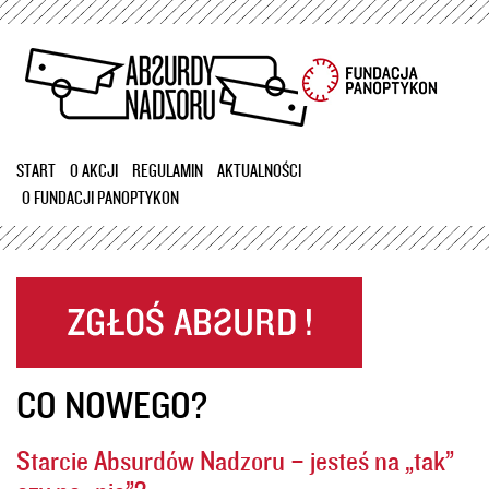
Przejdź
do
treści
START
O AKCJI
REGULAMIN
AKTUALNOŚCI
O FUNDACJI PANOPTYKON
CO NOWEGO?
Starcie Absurdów Nadzoru – jesteś na „tak”