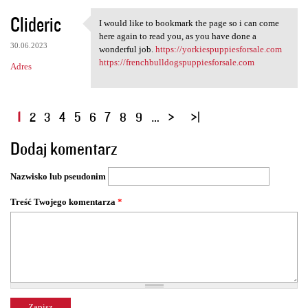
Clideric
I would like to bookmark the page so i can come
I would like to bookmark the
here again to read you, as you have done a
30.06.2023
wonderful job.
https://yorkiespuppiesforsale.com
https://frenchbulldogspuppiesforsale.com
Adres
S
1
2
3
4
5
6
7
8
9
…
t
Dodaj komentarz
r
o
Nazwisko lub pseudonim
n
y
Treść Twojego komentarza
*