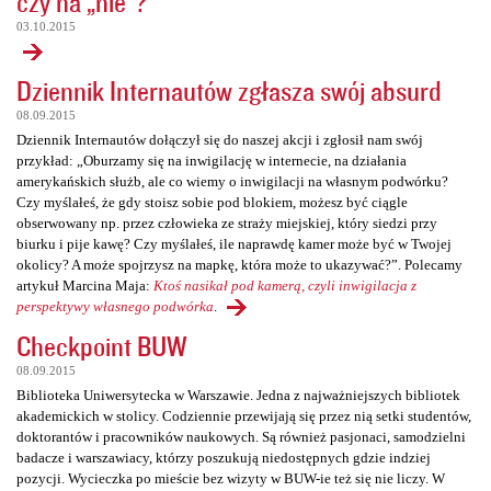
czy na „nie”?
03.10.2015
Dziennik Internautów zgłasza swój absurd
08.09.2015
Dziennik Internautów dołączył się do naszej akcji i zgłosił nam swój
przykład: „Oburzamy się na inwigilację w internecie, na działania
amerykańskich służb, ale co wiemy o inwigilacji na własnym podwórku?
Czy myślałeś, że gdy stoisz sobie pod blokiem, możesz być ciągle
obserwowany np. przez człowieka ze straży miejskiej, który siedzi przy
biurku i pije kawę? Czy myślałeś, ile naprawdę kamer może być w Twojej
okolicy? A może spojrzysz na mapkę, która może to ukazywać?”. Polecamy
artykuł Marcina Maja:
Ktoś nasikał pod kamerą, czyli inwigilacja z
perspektywy własnego podwórka
.
Checkpoint BUW
08.09.2015
Biblioteka Uniwersytecka w Warszawie. Jedna z najważniejszych bibliotek
akademickich w stolicy. Codziennie przewijają się przez nią setki studentów,
doktorantów i pracowników naukowych. Są również pasjonaci, samodzielni
badacze i warszawiacy, którzy poszukują niedostępnych gdzie indziej
pozycji. Wycieczka po mieście bez wizyty w BUW-ie też się nie liczy. W