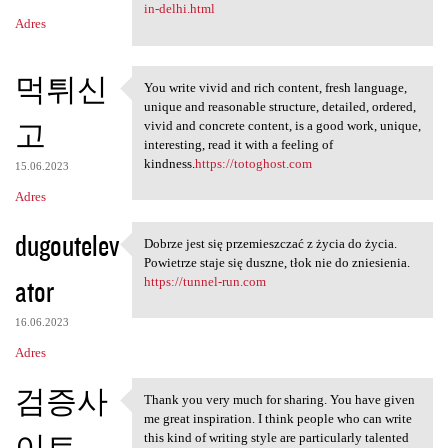
in-delhi.html
Adres
먹튀신
You write vivid and rich content, fresh language,
You write vivid and rich
unique and reasonable structure, detailed, ordered,
고
vivid and concrete content, is a good work, unique,
interesting, read it with a feeling of
kindness.
https://totoghost.com
15.06.2023
Adres
dugoutelev
Dobrze jest się przemieszczać z życia do życia.
Dobrze jest się przemieszczać
Powietrze staje się duszne, tłok nie do zniesienia.
ator
https://tunnel-run.com
16.06.2023
Adres
검증사
Thank you very much for sharing. You have given
Thank you very much for
me great inspiration. I think people who can write
이트
this kind of writing style are particularly talented