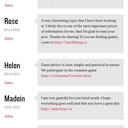
Adres
Rose
A very interesting topic that I have been looking
A very interesting topic that
at, I think this is one of the most important pieces
01.12.2022
of information for me. And I'm glad to read your
post. Thanks for sharing! If you are finding games,
Adres
come to
https://tinyfishing.co
Helen
Great advice is clear, simple and practical in nature.
Great advice is clear, simple
We participate in the common game
28.12.2022
https://colortunnel.io/retro-bowl
Adres
Madein
I am very grateful for your kind words. I hope
I am very grateful for your
everything goes well and that you have a great day.
10.01.2023
https://playslope.co
Adres