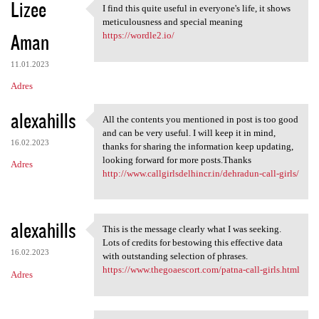
Lizee
I find this quite useful in everyone's life, it shows
I find this quite useful in
meticulousness and special meaning
Aman
https://wordle2.io/
11.01.2023
Adres
alexahills
All the contents you mentioned in post is too good
All the contents you
and can be very useful. I will keep it in mind,
16.02.2023
thanks for sharing the information keep updating,
looking forward for more posts.Thanks
Adres
http://www.callgirlsdelhincr.in/dehradun-call-girls/
alexahills
This is the message clearly what I was seeking.
This is the message clearly
Lots of credits for bestowing this effective data
16.02.2023
with outstanding selection of phrases.
https://www.thegoaescort.com/patna-call-girls.html
Adres