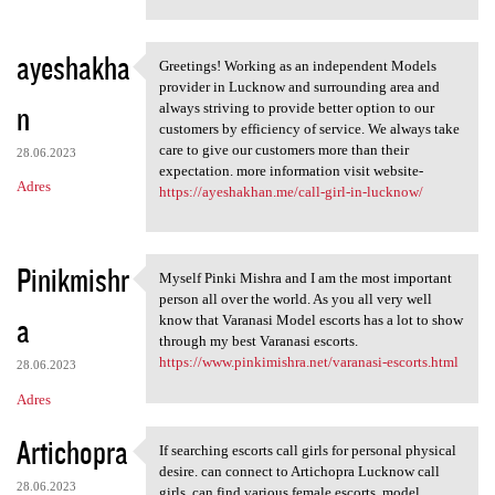
ayeshakha
Greetings! Working as an independent Models
Greetings! Working as an
provider in Lucknow and surrounding area and
n
always striving to provide better option to our
customers by efficiency of service. We always take
care to give our customers more than their
28.06.2023
expectation. more information visit website-
Adres
https://ayeshakhan.me/call-girl-in-lucknow/
Pinikmishr
Myself Pinki Mishra and I am the most important
Myself Pinki Mishra and I am
person all over the world. As you all very well
a
know that Varanasi Model escorts has a lot to show
through my best Varanasi escorts.
https://www.pinkimishra.net/varanasi-escorts.html
28.06.2023
Adres
Artichopra
If searching escorts call girls for personal physical
If searching escorts call
desire. can connect to Artichopra Lucknow call
28.06.2023
girls, can find various female escorts, model