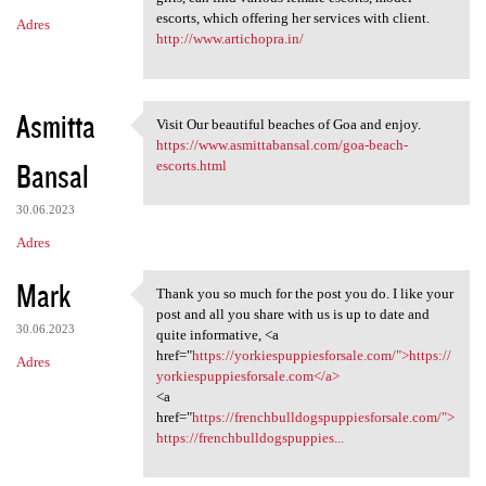
escorts, which offering her services with client.
Adres
http://www.artichopra.in/
Asmitta
Visit Our beautiful beaches of Goa and enjoy.
Visit Our beautiful beaches
https://www.asmittabansal.com/goa-beach-
Bansal
escorts.html
30.06.2023
Adres
Mark
Thank you so much for the post you do. I like your
Thank you so much for the
post and all you share with us is up to date and
30.06.2023
quite informative, <a
href="
https://yorkiespuppiesforsale.com/">https://
Adres
yorkiespuppiesforsale.com</a>
<a
href="
https://frenchbulldogspuppiesforsale.com/">
https://frenchbulldogspuppies...