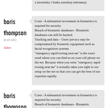
z niewiedzy i braku rzetelnej informacji.
boris
Costs - A substantial investment in biometrics is
Costs - A substantial
required for security.
thompson
Breach of biometric databases - Biometric
databases can still be hacked.
Tracking and data – Users' privacy may be
05.03.2022
compromised by biometric equipment such as
Adres
facial recognition systems.
"emergency rapid towing near me" is the exact
word where you can find us on your cell phone on
the net. Because when you write "emergency rapid
towing near me" it actually takes you right to our
setup on the net so that you can get the best of our
expertise rapidly.
boris
Costs - A substantial investment in biometrics is
Costs - A substantial
required for security.
thompson
Breach of biometric databases - Biometric