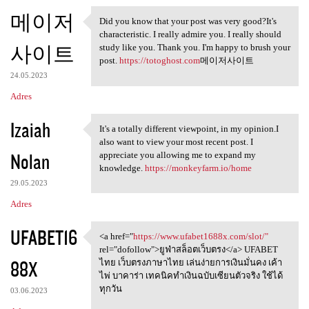
메이저
Did you know that your post was very good?It's
Did you know that your post
characteristic. I really admire you. I really should
사이트
study like you. Thank you. I'm happy to brush your
post.
https://totoghost.com
메이저사이트
24.05.2023
Adres
Izaiah
It's a totally different viewpoint, in my opinion.I
It's a totally different
also want to view your most recent post. I
Nolan
appreciate you allowing me to expand my
knowledge.
https://monkeyfarm.io/home
29.05.2023
Adres
UFABET16
<a href="
https://www.ufabet1688x.com/slot/"
<a href="https://www
rel="dofollow">ยูฟ่าสล็อตเว็บตรง</a> UFABET
88X
ไทย เว็บตรงภาษาไทย เล่นง่ายการเงินมั่นคง เค้า
ไพ่ บาคาร่า เทคนิคทำเงินฉบับเซียนตัวจริง ใช้ได้
ทุกวัน
03.06.2023