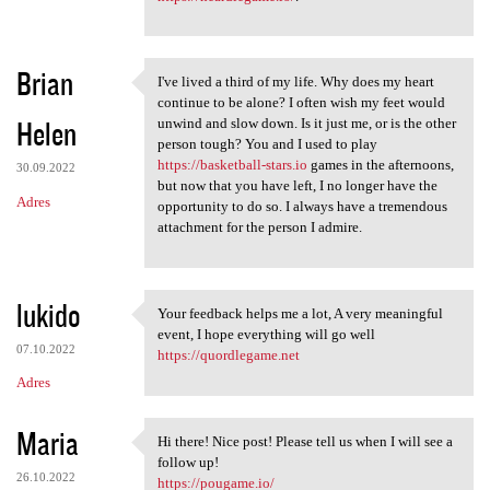
Brian
I've lived a third of my life. Why does my heart
I've lived a third of my life
continue to be alone? I often wish my feet would
Helen
unwind and slow down. Is it just me, or is the other
person tough? You and I used to play
https://basketball-stars.io
games in the afternoons,
30.09.2022
but now that you have left, I no longer have the
Adres
opportunity to do so. I always have a tremendous
attachment for the person I admire.
lukido
Your feedback helps me a lot, A very meaningful
Your feedback helps me a lot,
event, I hope everything will go well
07.10.2022
https://quordlegame.net
Adres
Maria
Hi there! Nice post! Please tell us when I will see a
Hi there! Nice post! Please
follow up!
26.10.2022
https://pougame.io/