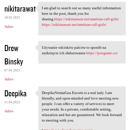
nikitarawat
I am glad to search out so many useful information
I am glad to search out so
here in the post, thank you for
18.03.2023
sharing.
https://nikitarawat.net/amritsar-call-girls/
https://nikitarawat.net/amritsar-call-girls/
Adres
Drew
Używanie odcisków palców to sposób na
Używanie odcisków palców to
uniknięcie ich sfałszowania
https://pougame.co/
Binsky
07.04.2023
Adres
Deepika
DeepikaVermaGoa Escorts is a real lady. I am
DeepikaVermaGoa Escorts is a
friendly, and open-minded and love meeting new
11.04.2023
people. I can offer a variety of services to meet
your needs. In a private, comfortable setting,
Adres
relaxation and fun are guaranteed. We look forward
to meeting with you.