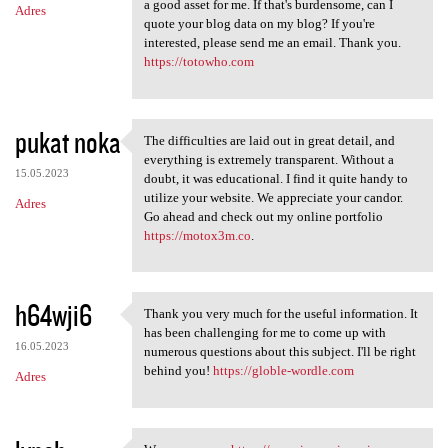
a good asset for me. If that's burdensome, can I
Adres
quote your blog data on my blog? If you're
interested, please send me an email. Thank you.
https://totowho.com
pukat noka
The difficulties are laid out in great detail, and
The difficulties are laid out
everything is extremely transparent. Without a
15.05.2023
doubt, it was educational. I find it quite handy to
utilize your website. We appreciate your candor.
Adres
Go ahead and check out my online portfolio
https://motox3m.co
.
h64wji6
Thank you very much for the useful information. It
Thank you very much for the
has been challenging for me to come up with
16.05.2023
numerous questions about this subject. I'll be right
behind you!
https://globle-wordle.com
Adres