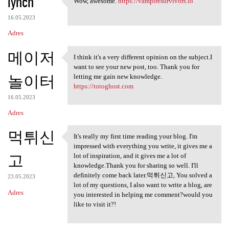
lynch
Wow, awesome.
https://vampiresurvivors.io
Wow, awesome. https:/
16.05.2023
Adres
메이저
I think it's a very different opinion on the subject.I
I think it's a very different
want to see your new post, too. Thank you for
놀이터
letting me gain new knowledge.
https://totoghost.com
16.05.2023
Adres
먹튀신
It's really my first time reading your blog. I'm
It's really my first time
impressed with everything you write, it gives me a
고
lot of inspiration, and it gives me a lot of
knowledge.Thank you for sharing so well. I'll
definitely come back later.먹튀신고, You solved a
23.05.2023
lot of my questions, I also want to write a blog, are
Adres
you interested in helping me comment?would you
like to visit it?!