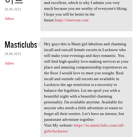
and excellent, which is why I admire you very
much because you are worthy of everyone's liking.
26.06.2023
I hope you will be better in the
Adres
future.
https://totovera.com
Masticlubs
Hey guys this is Masti girl fabulous and charming
Hey guys this is Masti girl
incall and outcall female escorts in Lucknow who
28.06.2023
will make your evenings and days romantic. You
will find high-quality love-making services at your
Adres
place and amazing companionship experiences on
the floor. I would love to meet you tonight. Real
incall and outside call escorts are available in
Lucknow the age restriction is a necessity to
balance the legalities. Let me spoil you with a
beautiful night with a beautiful charming
personality. I'm available anytime. Available for
anyone who needs a little adventure or wants to
forget all their worries. Let’s have an intense, but
passionate adventure together.
Visit My website-
https://in.masticlubs.com/call-
girls/lucknow/