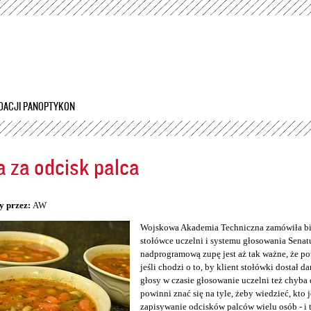
Przejdź
do
treści
DACJI PANOPTYKON
 za odcisk palca
5
y przez:
AW
Wojskowa Akademia Techniczna zamówiła bio
stołówce uczelni i systemu głosowania Senatu
nadprogramową zupę jest aż tak ważne, że po
jeśli chodzi o to, by klient stołówki dostał da
głosy w czasie głosowanie uczelni też chyba 
powinni znać się na tyle, żeby wiedzieć, kto 
zapisywanie odcisków palców wielu osób - i 