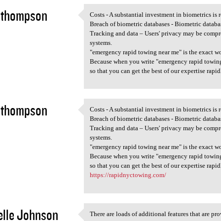
 thompson
Costs - A substantial investment in biometrics is r
Costs - A substantial
Breach of biometric databases - Biometric databas
2
Tracking and data – Users' privacy may be compr
systems.
"emergency rapid towing near me" is the exact wo
Because when you write "emergency rapid towing n
so that you can get the best of our expertise rapid
 thompson
Costs - A substantial investment in biometrics is r
Costs - A substantial
Breach of biometric databases - Biometric databas
2
Tracking and data – Users' privacy may be compr
systems.
"emergency rapid towing near me" is the exact wo
Because when you write "emergency rapid towing n
so that you can get the best of our expertise rapid
https://rapidnyctowing.com/
lle Johnson
There are loads of additional features that are pro