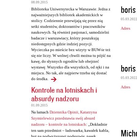
08.09.2015
boris
Biblioteka Uniwersytecka w Warszawie. Jedna z
najważniejszych bibliotek akademickich w
05.03.202
stolicy. Codziennie przewijają się przez nią
setki studentów, doktorantów i pracowników
Adres
naukowych. Są również pasjonaci, samodzielni
badacze i warszawiacy, którzy poszukują
niedostępnych gdzie indziej pozycji.
Wycieczka po mieście bez wizyty w BUW-ie też
się nie liczy. W wolnej chwili można tu pójść na
kawę, do słynnych ogrodów lub obejrzeć
boris
wystawę. Wszystko dla wszystkich, od ręki i na
miejscu. No tak, ale najpierw trzeba się dostać
05.03.202
do środka.
Kontrole na lotniskach i
Adres
absurdy nadzoru
01.09.2015
Na łamach
Dziennika Opinii, Katarzyna
Szymielewicz przedstawia swój absurd
nadzoru – kontrole na lotniskach
: „Dokładnie
Miche
ten sam przedmiot – ładowarka, kawałek kabla,
but na podwyższonej podeszwie, pasek,