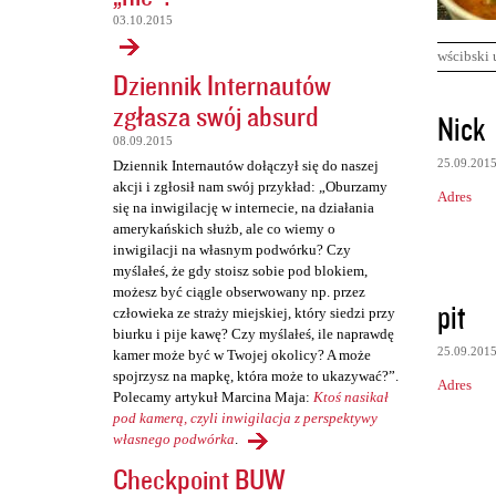
03.10.2015
wścibski 
Dziennik Internautów
zgłasza swój absurd
K
Nick
o
08.09.2015
25.09.201
Dziennik Internautów dołączył się do naszej
m
akcji i zgłosił nam swój przykład: „Oburzamy
Adres
e
się na inwigilację w internecie, na działania
amerykańskich służb, ale co wiemy o
n
inwigilacji na własnym podwórku? Czy
t
myślałeś, że gdy stoisz sobie pod blokiem,
możesz być ciągle obserwowany np. przez
a
pit
człowieka ze straży miejskiej, który siedzi przy
r
biurku i pije kawę? Czy myślałeś, ile naprawdę
25.09.201
z
kamer może być w Twojej okolicy? A może
spojrzysz na mapkę, która może to ukazywać?”.
Adres
e
Polecamy artykuł Marcina Maja:
Ktoś nasikał
pod kamerą, czyli inwigilacja z perspektywy
własnego podwórka
.
Checkpoint BUW