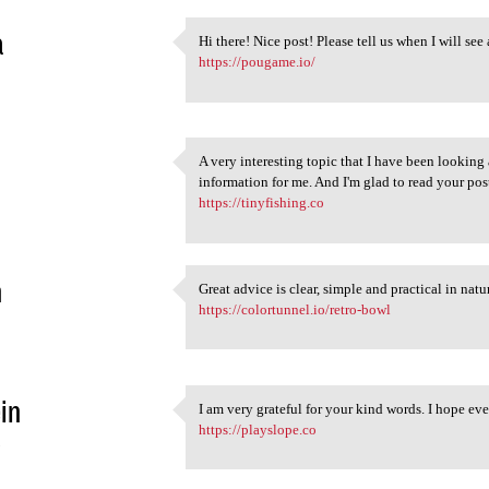
a
Hi there! Nice post! Please tell us when I will see
Hi there! Nice post! Please
https://pougame.io/
2
A very interesting topic that I have been looking a
A very interesting topic that
information for me. And I'm glad to read your pos
2
https://tinyfishing.co
n
Great advice is clear, simple and practical in na
Great advice is clear, simple
https://colortunnel.io/retro-bowl
2
in
I am very grateful for your kind words. I hope ev
I am very grateful for your
https://playslope.co
3