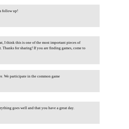
 a follow up!
t, I think this is one of the most important pieces of
t. Thanks for sharing! If you are finding games, come to
ture. We participate in the common game
erything goes well and that you have a great day.