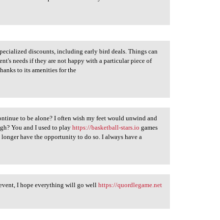
specialized discounts, including early bird deals. Things can
nt's needs if they are not happy with a particular piece of
hanks to its amenities for the
 continue to be alone? I often wish my feet would unwind and
ough? You and I used to play
https://basketball-stars.io
games
o longer have the opportunity to do so. I always have a
event, I hope everything will go well
https://quordlegame.net