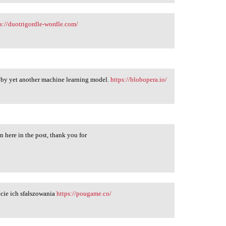
s://duotrigordle-wordle.com/
 by yet another machine learning model.
https://blobopera.io/
n here in the post, thank you for
/
cie ich sfałszowania
https://pougame.co/