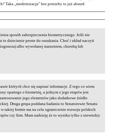
ych? Taka „modernizacja” bez potrzeby to już absurd.
bienia sposób zabezpieczenia biometrycznego. Jeśli nie
t to dziecinnie proste do oszukania. Choć i układ naczyń
iogeneza) albo wywołanej starzeniem, chorobą lub
awie których chce się napisać informacje. Z tego co wiem
ony opartego o biometrię, a jednym z jego etapów jest
zastosowanie jego elementów jako dodatkowe źródło
nckiej. Druga grupa poddana badaniu to Senatorowie Senatu
 w takiej formie ma na celu ograniczenie rozwoju polskich
rajów czy firm. Mam nadzieję że to wynika tylko z niewiedzy