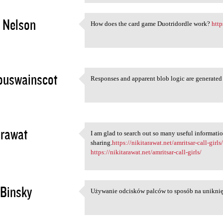
 Nelson
How does the card game Duotridordle work?
http
How does the card game
3
ouswainscot
Responses and apparent blob logic are generated
Responses and apparent blob
3
arawat
I am glad to search out so many useful informatio
I am glad to search out so
sharing.
https://nikitarawat.net/amritsar-call-girls
3
https://nikitarawat.net/amritsar-call-girls/
Binsky
Używanie odcisków palców to sposób na uniknię
Używanie odcisków palców to
3