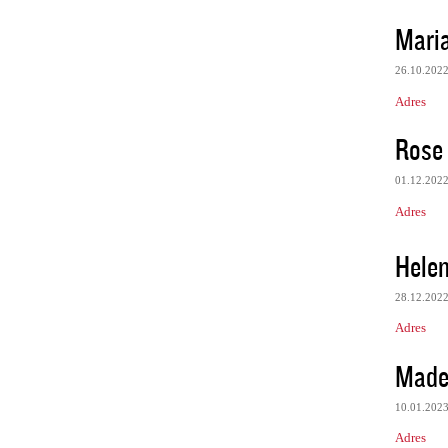
Mari
26.10.202
Adres
Rose
01.12.202
Adres
Hele
28.12.202
Adres
Made
10.01.202
Adres