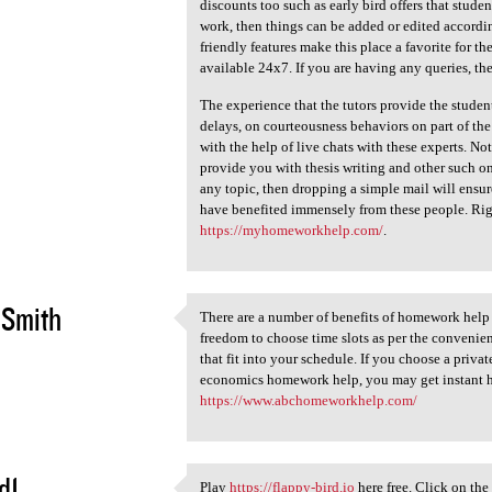
There are loads of additional
discounts too such as early bird offers that student
2
work, then things can be added or edited accordin
friendly features make this place a favorite for t
available 24x7. If you are having any queries, the
The experience that the tutors provide the studen
delays, on courteousness behaviors on part of the 
with the help of live chats with these experts. No
provide you with thesis writing and other such onl
any topic, then dropping a simple mail will ensure
have benefited immensely from these people. Righ
https://myhomeworkhelp.com/
.
t Smith
There are a number of benefits of homework help s
There are a number of
freedom to choose time slots as per the convenien
2
that fit into your schedule. If you choose a priva
economics homework help, you may get instant 
https://www.abchomeworkhelp.com/
d1
Play
https://flappy-bird.io
here free. Click on the 