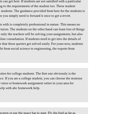
s can get here. If students are not satisfied with a particular
g to the requirements of the student too. These student
he students. The guidance provided from here for the students is
n you simply need to forward it once to get a revert.
ts with is completely professional in nature. This means no
tutors. The students on the other hand can learn lots of things
t only the teachers will be solving your assignments, but also
ine consultation. If students need to get into the details of
 that these queries get solved easily. For years now, students
t from social science to engineering, the experts from
ites for college students. The first one obviously is the
ce. If you are a college student, you can choose the sessions
te tutor or homework assignment writer in your area for
help with abc homework help.
screen or use the space bar to start. Fly the bird as far as