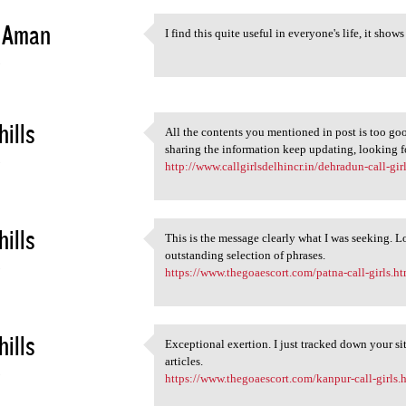
e Aman
I find this quite useful in everyone's life, it sh
I find this quite useful in
3
hills
All the contents you mentioned in post is too good
All the contents you
sharing the information keep updating, looking 
3
http://www.callgirlsdelhincr.in/dehradun-call-girl
hills
This is the message clearly what I was seeking. Lo
This is the message clearly
outstanding selection of phrases.
3
https://www.thegoaescort.com/patna-call-girls.h
hills
Exceptional exertion. I just tracked down your si
Exceptional exertion. I just
articles.
3
https://www.thegoaescort.com/kanpur-call-girls.