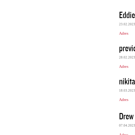
Eddie
23.02.202
Adres
previ
28.02.202
Adres
nikit
18.03.202
Adres
Drew 
07.04.202
Adres