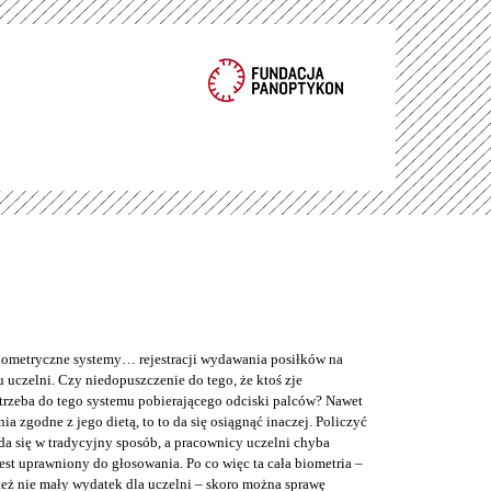
metryczne systemy… rejestracji wydawania posiłków na
 uczelni. Czy niedopuszczenie do tego, że ktoś zje
trzeba do tego systemu pobierającego odciski palców? Nawet
nia zgodne z jego dietą, to to da się osiągnąć inaczej. Policzyć
da się w tradycyjny sposób, a pracownicy uczelni chyba
jest uprawniony do głosowania. Po co więc ta cała biometria –
też nie mały wydatek dla uczelni – skoro można sprawę