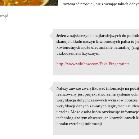
rozwiązać prościej, nie zbierając takich dan
urząd
Jeden z najsłabszych i najłatwiejszych do podro
Jeden z najsłabszych i
skanuje układu naczyń krwionośnych palca to jes
5
krwionośnych może ulec zmianie naturalnej (ang
uszkodzeniem fizycznym.
http://www.wikihow.com/Fake-Fingerprints
Należy zawsze zweryfikować informacje na podst
Należy zawsze zweryfikować
realizowany jest projekt stworzenia systemu ochr
5
weryfikacja dotychczasowych wyników poprzez 
weryfikacji danych zawartych legitymacji stude
uczelni. Może osoba która przekazuje informacje
technologii w tym obszarze, an korzyść innych k
i braku rzetelnej informacji.