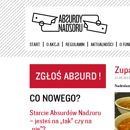
START
O AKCJI
REGULAMIN
AKTUALNOŚCI
O FUN
Zupa
25.09.201
Nadesłan
CO NOWEGO?
Starcie Absurdów Nadzoru
– jesteś na „tak” czy na
„nie”?