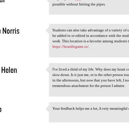
Play https://flappy-bird.io
possible without hitting the pipes.
2
 Norris
Students can also take advantage of a variety of 
Students can also take
be added to or edited in accordance with the stude
2
work. This location is a favorite among students t
https://heardlegame.io/
.
 Helen
I've lived a third of my life. Why does my heart
I've lived a third of my life
slow down. Is it just me, or is the other person t
2
in the afternoons, but now that you have left, I n
tremendous attachment for the person I admire.
o
Your feedback helps me a lot, A very meaningful 
Your feedback helps me a lot,
2