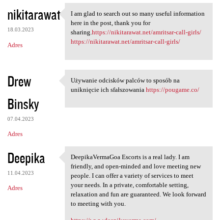
nikitarawat
I am glad to search out so many useful information
I am glad to search out so
here in the post, thank you for
18.03.2023
sharing.
https://nikitarawat.net/amritsar-call-girls/
https://nikitarawat.net/amritsar-call-girls/
Adres
Drew
Używanie odcisków palców to sposób na
Używanie odcisków palców to
uniknięcie ich sfałszowania
https://pougame.co/
Binsky
07.04.2023
Adres
Deepika
DeepikaVermaGoa Escorts is a real lady. I am
DeepikaVermaGoa Escorts is a
friendly, and open-minded and love meeting new
11.04.2023
people. I can offer a variety of services to meet
your needs. In a private, comfortable setting,
Adres
relaxation and fun are guaranteed. We look forward
to meeting with you.