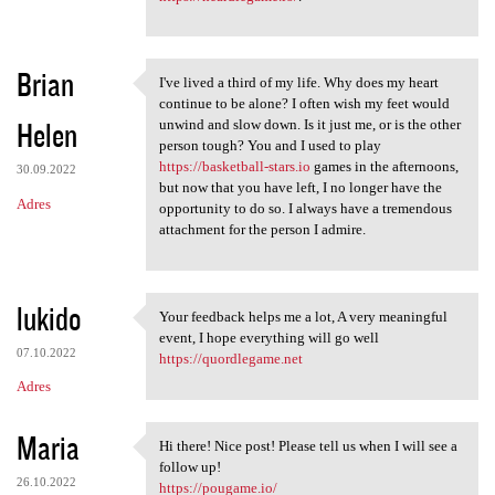
Brian
I've lived a third of my life. Why does my heart
I've lived a third of my life
continue to be alone? I often wish my feet would
Helen
unwind and slow down. Is it just me, or is the other
person tough? You and I used to play
https://basketball-stars.io
games in the afternoons,
30.09.2022
but now that you have left, I no longer have the
Adres
opportunity to do so. I always have a tremendous
attachment for the person I admire.
lukido
Your feedback helps me a lot, A very meaningful
Your feedback helps me a lot,
event, I hope everything will go well
07.10.2022
https://quordlegame.net
Adres
Maria
Hi there! Nice post! Please tell us when I will see a
Hi there! Nice post! Please
follow up!
26.10.2022
https://pougame.io/