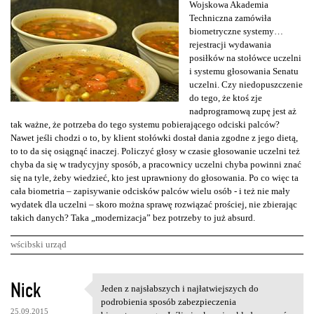
Wojskowa Akademia
Techniczna zamówiła
biometryczne systemy…
rejestracji wydawania
posiłków na stołówce uczelni
i systemu głosowania Senatu
uczelni. Czy niedopuszczenie
do tego, że ktoś zje
nadprogramową zupę jest aż
tak ważne, że potrzeba do tego systemu pobierającego odciski palców?
Nawet jeśli chodzi o to, by klient stołówki dostał dania zgodne z jego dietą,
to to da się osiągnąć inaczej. Policzyć głosy w czasie głosowanie uczelni też
chyba da się w tradycyjny sposób, a pracownicy uczelni chyba powinni znać
się na tyle, żeby wiedzieć, kto jest uprawniony do głosowania. Po co więc ta
cała biometria – zapisywanie odcisków palców wielu osób - i też nie mały
wydatek dla uczelni – skoro można sprawę rozwiązać prościej, nie zbierając
takich danych? Taka „modernizacja” bez potrzeby to już absurd.
wścibski urząd
K
Nick
Jeden z najsłabszych i najłatwiejszych do
Jeden z najsłabszych i
o
podrobienia sposób zabezpieczenia
25.09.2015