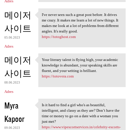
Adres
메이저
I've never seen such a great post before. It drives
I've never seen such a great
me crazy. It makes me learn a lot of new things. It
사이트
makes me look at a lot of problems from different
angles. It's really good.
https://totoghost.com
05.06.2023
Adres
메이저
Your literary talent is flying high, your academic
Your literary talent is
knowledge is abundant, your speaking skills are
사이트
fluent, and your writing is brilliant.
https://totovera.com
08.06.2023
Adres
Myra
Is it hard to find a girl who's as beautiful,
Is it hard to find a girl who
intelligent, and classy as they are? Don’t have the
Kapoor
time or money to go on a date with a woman you
just met?
https://www.vipescortservices.in/celebrity-escorts-
09.06.2023