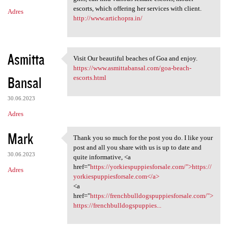
escorts, which offering her services with client.
Adres
http://www.artichopra.in/
Asmitta
Visit Our beautiful beaches of Goa and enjoy.
Visit Our beautiful beaches
https://www.asmittabansal.com/goa-beach-
Bansal
escorts.html
30.06.2023
Adres
Mark
Thank you so much for the post you do. I like your
Thank you so much for the
post and all you share with us is up to date and
30.06.2023
quite informative, <a
href="
https://yorkiespuppiesforsale.com/">https://
Adres
yorkiespuppiesforsale.com</a>
<a
href="
https://frenchbulldogspuppiesforsale.com/">
https://frenchbulldogspuppies...