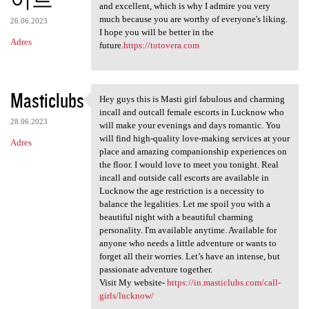
and excellent, which is why I admire you very
much because you are worthy of everyone's liking.
26.06.2023
I hope you will be better in the
Adres
future.
https://totovera.com
Masticlubs
Hey guys this is Masti girl fabulous and charming
Hey guys this is Masti girl
incall and outcall female escorts in Lucknow who
28.06.2023
will make your evenings and days romantic. You
will find high-quality love-making services at your
Adres
place and amazing companionship experiences on
the floor. I would love to meet you tonight. Real
incall and outside call escorts are available in
Lucknow the age restriction is a necessity to
balance the legalities. Let me spoil you with a
beautiful night with a beautiful charming
personality. I'm available anytime. Available for
anyone who needs a little adventure or wants to
forget all their worries. Let’s have an intense, but
passionate adventure together.
Visit My website-
https://in.masticlubs.com/call-
girls/lucknow/