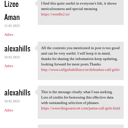
Lizee
I find this quite useful in everyone's life, it shows
I find this quite useful in
meticulousness and special meaning
Aman
https://wordle2.io/
11.01.2023
Adres
alexahills
All the contents you mentioned in post is too good
All the contents you
and can be very useful. I will keep it in mind,
16.02.2023
thanks for sharing the information keep updating,
looking forward for more posts.Thanks
Adres
http://www.callgirlsdelhincr.in/dehradun-call-girls/
alexahills
This is the message clearly what I was seeking.
This is the message clearly
Lots of credits for bestowing this effective data
16.02.2023
with outstanding selection of phrases.
https://www.thegoaescort.com/patna-call-girls.html
Adres