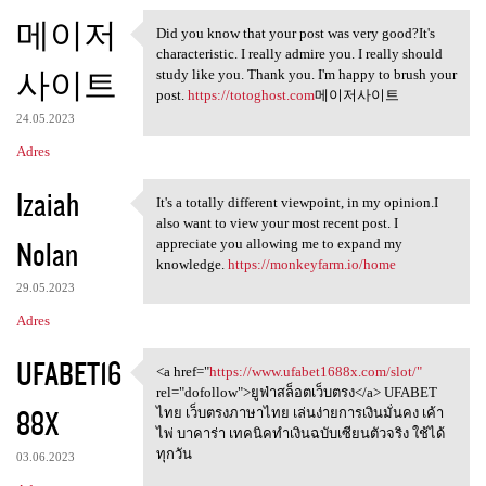
메이저
Did you know that your post was very good?It's
Did you know that your post
characteristic. I really admire you. I really should
사이트
study like you. Thank you. I'm happy to brush your
post.
https://totoghost.com
메이저사이트
24.05.2023
Adres
Izaiah
It's a totally different viewpoint, in my opinion.I
It's a totally different
also want to view your most recent post. I
Nolan
appreciate you allowing me to expand my
knowledge.
https://monkeyfarm.io/home
29.05.2023
Adres
UFABET16
<a href="
https://www.ufabet1688x.com/slot/"
<a href="https://www
rel="dofollow">ยูฟ่าสล็อตเว็บตรง</a> UFABET
88X
ไทย เว็บตรงภาษาไทย เล่นง่ายการเงินมั่นคง เค้า
ไพ่ บาคาร่า เทคนิคทำเงินฉบับเซียนตัวจริง ใช้ได้
ทุกวัน
03.06.2023