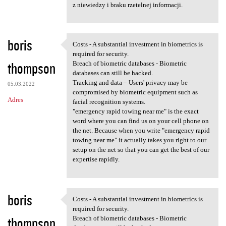
z niewiedzy i braku rzetelnej informacji.
boris
Costs - A substantial investment in biometrics is
Costs - A substantial
required for security.
thompson
Breach of biometric databases - Biometric
databases can still be hacked.
Tracking and data – Users' privacy may be
05.03.2022
compromised by biometric equipment such as
Adres
facial recognition systems.
"emergency rapid towing near me" is the exact
word where you can find us on your cell phone on
the net. Because when you write "emergency rapid
towing near me" it actually takes you right to our
setup on the net so that you can get the best of our
expertise rapidly.
boris
Costs - A substantial investment in biometrics is
Costs - A substantial
required for security.
thompson
Breach of biometric databases - Biometric