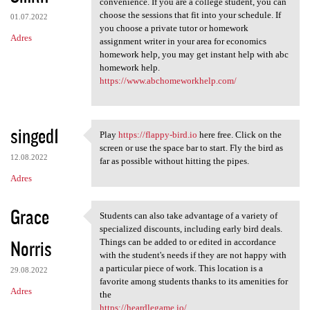
convenience. If you are a college student, you can
choose the sessions that fit into your schedule. If
01.07.2022
you choose a private tutor or homework
Adres
assignment writer in your area for economics
homework help, you may get instant help with abc
homework help.
https://www.abchomeworkhelp.com/
singed1
Play
https://flappy-bird.io
here free. Click on the
Play https://flappy-bird.io
screen or use the space bar to start. Fly the bird as
12.08.2022
far as possible without hitting the pipes.
Adres
Grace
Students can also take advantage of a variety of
Students can also take
specialized discounts, including early bird deals.
Norris
Things can be added to or edited in accordance
with the student's needs if they are not happy with
a particular piece of work. This location is a
29.08.2022
favorite among students thanks to its amenities for
Adres
the
https://heardlegame.io/
.