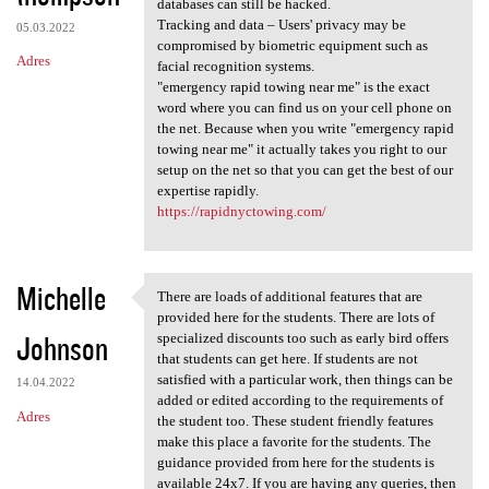
databases can still be hacked.
Tracking and data – Users' privacy may be
05.03.2022
compromised by biometric equipment such as
Adres
facial recognition systems.
"emergency rapid towing near me" is the exact
word where you can find us on your cell phone on
the net. Because when you write "emergency rapid
towing near me" it actually takes you right to our
setup on the net so that you can get the best of our
expertise rapidly.
https://rapidnyctowing.com/
Michelle
There are loads of additional features that are
There are loads of additional
provided here for the students. There are lots of
Johnson
specialized discounts too such as early bird offers
that students can get here. If students are not
satisfied with a particular work, then things can be
14.04.2022
added or edited according to the requirements of
Adres
the student too. These student friendly features
make this place a favorite for the students. The
guidance provided from here for the students is
available 24x7. If you are having any queries, then