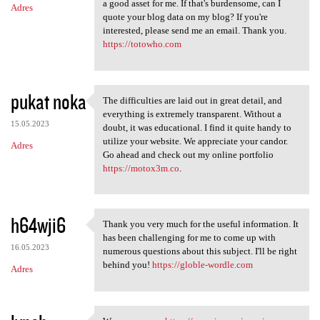
a good asset for me. If that's burdensome, can I
Adres
quote your blog data on my blog? If you're
interested, please send me an email. Thank you.
https://totowho.com
pukat noka
The difficulties are laid out in great detail, and
The difficulties are laid out
everything is extremely transparent. Without a
15.05.2023
doubt, it was educational. I find it quite handy to
utilize your website. We appreciate your candor.
Adres
Go ahead and check out my online portfolio
https://motox3m.co
.
h64wji6
Thank you very much for the useful information. It
Thank you very much for the
has been challenging for me to come up with
16.05.2023
numerous questions about this subject. I'll be right
behind you!
https://globle-wordle.com
Adres