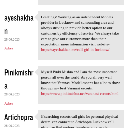
ayeshakha
Greetings! Working as an independent Models
Greetings! Working as an
provider in Lucknow and surrounding area and
n
always striving to provide better option to our
customers by efficiency of service. We always take
care to give our customers more than their
28.06.2023
expectation. more information visit website-
Adres
https://ayeshakhan.me/call-girl-in-lucknow/
Pinikmishr
Myself Pinki Mishra and I am the most important
Myself Pinki Mishra and I am
person all over the world. As you all very well
a
know that Varanasi Model escorts has a lot to show
through my best Varanasi escorts.
https://www.pinkimishra.net/varanasi-escorts.html
28.06.2023
Adres
Artichopra
If searching escorts call girls for personal physical
If searching escorts call
desire. can connect to Artichopra Lucknow call
28.06.2023
girls, can find various female escorts, model