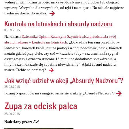
wolnej chwili można tu pójść na kawę, do słynnych ogrodów lub obejrzeć
wystawę. Wszystko dla wszystkich, od ręki i na miejscu. No tak, ale najpierw
trzeba się dostać do środka.
Kontrole na lotniskach i absurdy nadzoru
01.09.2015
Na łamach
Dziennika Opinii, Katarzyna Szymielewicz przedstawia swój
absurd nadzoru – kontrole na lotniskach
: „Dokładnie ten sam przedmiot –
ładowarka, kawałek kabla, but na podwyższonej podeszwie, pasek, kawałek
metalu gdzieś przy ciele, czy coś w kształcie tuby – raz uruchamia sygnał
ostrzegawczy i oznacza stracone 15 minut na dodatkowe sprawdzenie, a
innym razem okazuje się zupełnie niewidzialny”. A jaki absurd nadzoru
uwiera Ciebie najbardziej?
Jak wziąć udział w akcji „Absurdy Nadzoru"?
25.08.2015
Poznaj 5 sposobów na zaangażowanie się w akcję „Absurdy Nadzoru".
Zupa za odcisk palca
25.09.2015
Nadesłany przez:
AW