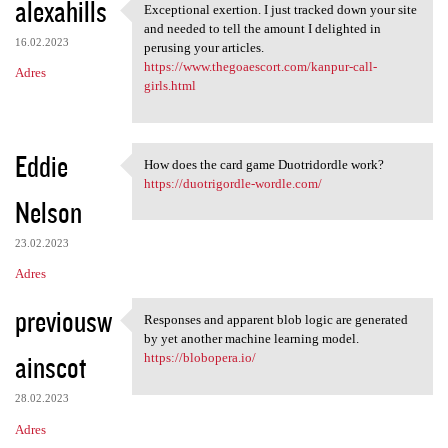
alexahills
Exceptional exertion. I just tracked down your site
Exceptional exertion. I just
and needed to tell the amount I delighted in
16.02.2023
perusing your articles.
https://www.thegoaescort.com/kanpur-call-
Adres
girls.html
Eddie
How does the card game Duotridordle work?
How does the card game
https://duotrigordle-wordle.com/
Nelson
23.02.2023
Adres
previousw
Responses and apparent blob logic are generated
Responses and apparent blob
by yet another machine learning model.
ainscot
https://blobopera.io/
28.02.2023
Adres