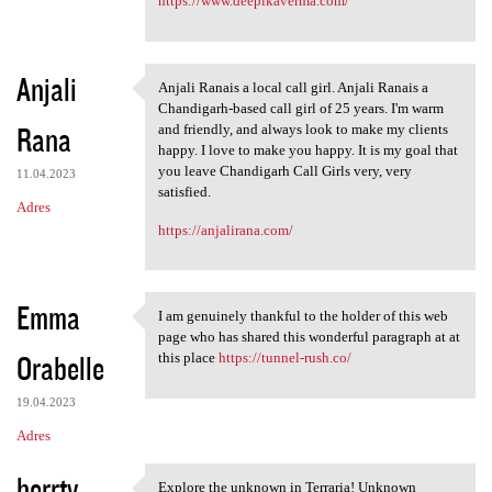
https://www.deepikaverma.com/
Anjali
Anjali Ranais a local call girl. Anjali Ranais a
Anjali Ranais a local call
Chandigarh-based call girl of 25 years. I'm warm
Rana
and friendly, and always look to make my clients
happy. I love to make you happy. It is my goal that
you leave Chandigarh Call Girls very, very
11.04.2023
satisfied.
Adres
https://anjalirana.com/
Emma
I am genuinely thankful to the holder of this web
I am genuinely thankful to
page who has shared this wonderful paragraph at at
Orabelle
this place
https://tunnel-rush.co/
19.04.2023
Adres
herrty
Explore the unknown in Terraria! Unknown