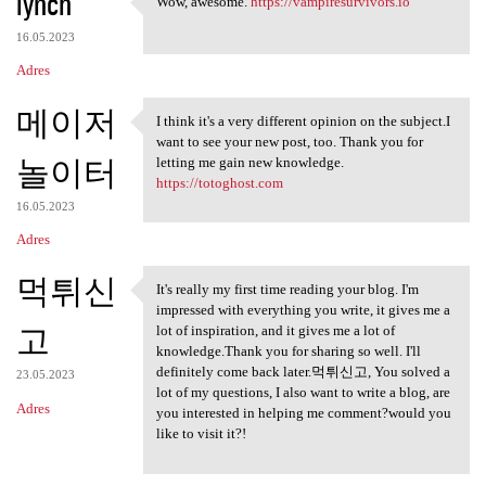
lynch
Wow, awesome.
https://vampiresurvivors.io
Wow, awesome. https:/
16.05.2023
Adres
메이저
I think it's a very different opinion on the subject.I
I think it's a very different
want to see your new post, too. Thank you for
놀이터
letting me gain new knowledge.
https://totoghost.com
16.05.2023
Adres
먹튀신
It's really my first time reading your blog. I'm
It's really my first time
impressed with everything you write, it gives me a
고
lot of inspiration, and it gives me a lot of
knowledge.Thank you for sharing so well. I'll
definitely come back later.먹튀신고, You solved a
23.05.2023
lot of my questions, I also want to write a blog, are
Adres
you interested in helping me comment?would you
like to visit it?!