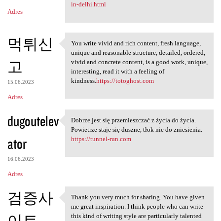
in-delhi.html
Adres
먹튀신
You write vivid and rich content, fresh language,
You write vivid and rich
unique and reasonable structure, detailed, ordered,
고
vivid and concrete content, is a good work, unique,
interesting, read it with a feeling of
kindness.
https://totoghost.com
15.06.2023
Adres
dugoutelev
Dobrze jest się przemieszczać z życia do życia.
Dobrze jest się przemieszczać
Powietrze staje się duszne, tłok nie do zniesienia.
ator
https://tunnel-run.com
16.06.2023
Adres
검증사
Thank you very much for sharing. You have given
Thank you very much for
me great inspiration. I think people who can write
이트
this kind of writing style are particularly talented