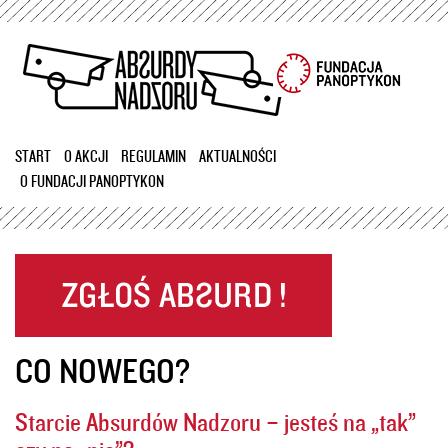
Przejdź
do
treści
START
O AKCJI
REGULAMIN
AKTUALNOŚCI
O FUNDACJI PANOPTYKON
CO NOWEGO?
Starcie Absurdów Nadzoru – jesteś na „tak”