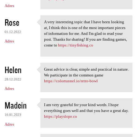
Adres
Rose
A very interesting topic that I have been looking
A very interesting topic that
at, I think this is one of the most important pieces
01.12.2022
of information for me. And I'm glad to read your
post. Thanks for sharing! If you are finding games,
Adres
come to
https://tinyfishing.co
Helen
Great advice is clear, simple and practical in nature.
Great advice is clear, simple
We participate in the common game
28.12.2022
https://colortunnel.io/retro-bowl
Adres
Madein
I am very grateful for your kind words. I hope
I am very grateful for your
everything goes well and that you have a great day.
10.01.2023
https://playslope.co
Adres