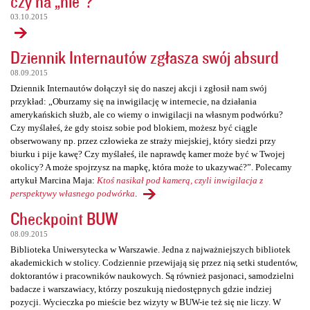
czy na „nie”?
03.10.2015
Dziennik Internautów zgłasza swój absurd
08.09.2015
Dziennik Internautów dołączył się do naszej akcji i zgłosił nam swój
przykład: „Oburzamy się na inwigilację w internecie, na działania
amerykańskich służb, ale co wiemy o inwigilacji na własnym podwórku?
Czy myślałeś, że gdy stoisz sobie pod blokiem, możesz być ciągle
obserwowany np. przez człowieka ze straży miejskiej, który siedzi przy
biurku i pije kawę? Czy myślałeś, ile naprawdę kamer może być w Twojej
okolicy? A może spojrzysz na mapkę, która może to ukazywać?”. Polecamy
artykuł Marcina Maja:
Ktoś nasikał pod kamerą, czyli inwigilacja z
perspektywy własnego podwórka
.
Checkpoint BUW
08.09.2015
Biblioteka Uniwersytecka w Warszawie. Jedna z najważniejszych bibliotek
akademickich w stolicy. Codziennie przewijają się przez nią setki studentów,
doktorantów i pracowników naukowych. Są również pasjonaci, samodzielni
badacze i warszawiacy, którzy poszukują niedostępnych gdzie indziej
pozycji. Wycieczka po mieście bez wizyty w BUW-ie też się nie liczy. W