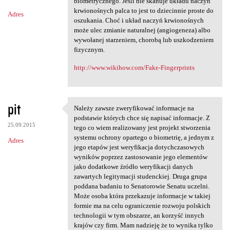
m
biometrycznego. Jeśli nie skanuje układu naczyń
krwionośnych palca to jest to dziecinnie proste do
Adres
e
oszukania. Choć i układ naczyń krwionośnych
n
może ulec zmianie naturalnej (angiogeneza) albo
wywołanej starzeniem, chorobą lub uszkodzeniem
t
fizycznym.
a
http://www.wikihow.com/Fake-Fingerprints
r
z
e
pit
Należy zawsze zweryfikować informacje na
Należy zawsze zweryfikować
podstawie których chce się napisać informacje. Z
25.09.2015
tego co wiem realizowany jest projekt stworzenia
systemu ochrony opartego o biometrię, a jednym z
Adres
jego etapów jest weryfikacja dotychczasowych
wyników poprzez zastosowanie jego elementów
jako dodatkowe źródło weryfikacji danych
zawartych legitymacji studenckiej. Druga grupa
poddana badaniu to Senatorowie Senatu uczelni.
Może osoba która przekazuje informacje w takiej
formie ma na celu ograniczenie rozwoju polskich
technologii w tym obszarze, an korzyść innych
krajów czy firm. Mam nadzieję że to wynika tylko