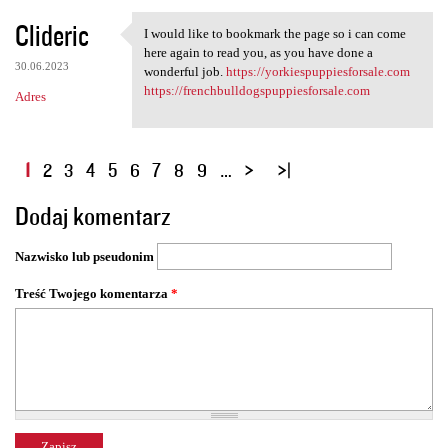
Clideric
I would like to bookmark the page so i can come
I would like to bookmark the
here again to read you, as you have done a
30.06.2023
wonderful job.
https://yorkiespuppiesforsale.com
https://frenchbulldogspuppiesforsale.com
Adres
S
1
2
3
4
5
6
7
8
9
…
t
Dodaj komentarz
r
o
Nazwisko lub pseudonim
n
y
Treść Twojego komentarza
*