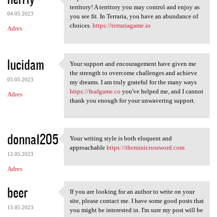
Explore the unknown in
territory! A territory you may control and enjoy as
04.05.2023
you see fit. In Terraria, you have an abundance of
choices.
https://terrariagame.io
Adres
lucidam
Your support and encouragement have given me
Your support and
the strength to overcome challenges and achieve
05.05.2023
my dreams. I am truly grateful for the many ways
https://fnafgame.co
you've helped me, and I cannot
Adres
thank you enough for your unwavering support.
donna1205
Your writing style is both eloquent and
Your writing style is both
approachable
https://theminicrossword.com
12.05.2023
Adres
beer
If you are looking for an author to write on your
If you are looking for an
site, please contact me. I have some good posts that
15.05.2023
you might be interested in. I'm sure my post will be