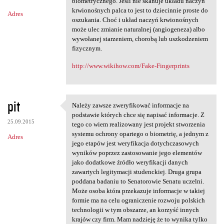
m
biometrycznego. Jeśli nie skanuje układu naczyń
krwionośnych palca to jest to dziecinnie proste do
Adres
e
oszukania. Choć i układ naczyń krwionośnych
n
może ulec zmianie naturalnej (angiogeneza) albo
wywołanej starzeniem, chorobą lub uszkodzeniem
t
fizycznym.
a
http://www.wikihow.com/Fake-Fingerprints
r
z
e
pit
Należy zawsze zweryfikować informacje na
Należy zawsze zweryfikować
podstawie których chce się napisać informacje. Z
25.09.2015
tego co wiem realizowany jest projekt stworzenia
systemu ochrony opartego o biometrię, a jednym z
Adres
jego etapów jest weryfikacja dotychczasowych
wyników poprzez zastosowanie jego elementów
jako dodatkowe źródło weryfikacji danych
zawartych legitymacji studenckiej. Druga grupa
poddana badaniu to Senatorowie Senatu uczelni.
Może osoba która przekazuje informacje w takiej
formie ma na celu ograniczenie rozwoju polskich
technologii w tym obszarze, an korzyść innych
krajów czy firm. Mam nadzieję że to wynika tylko