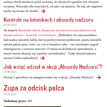
wolnej chwili można tu pójść na kawę, do słynnych ogrodów lub obejrzeć
wystawę. Wszystko dla wszystkich, od ręki i na miejscu. No tak, ale najpierw
trzeba się dostać do środka.
Kontrole na lotniskach i absurdy nadzoru
01.09.2015
Na łamach
Dziennika Opinii, Katarzyna Szymielewicz przedstawia swój
absurd nadzoru – kontrole na lotniskach
: „Dokładnie ten sam przedmiot –
ładowarka, kawałek kabla, but na podwyższonej podeszwie, pasek, kawałek
metalu gdzieś przy ciele, czy coś w kształcie tuby – raz uruchamia sygnał
ostrzegawczy i oznacza stracone 15 minut na dodatkowe sprawdzenie, a
innym razem okazuje się zupełnie niewidzialny”. A jaki absurd nadzoru
uwiera Ciebie najbardziej?
Jak wziąć udział w akcji „Absurdy Nadzoru"?
25.08.2015
Poznaj 5 sposobów na zaangażowanie się w akcję „Absurdy Nadzoru".
Zupa za odcisk palca
25.09.2015
Nadesłany przez:
AW