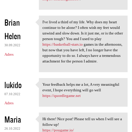
Brian
I've lived a third of my life. Why does my heart
I've lived a third of my life
continue to be alone? I often wish my feet would
Helen
unwind and slow down. Is it just me, or is the other
person tough? You and I used to play
https://basketball-stars.io
games in the afternoons,
30.09.2022
but now that you have left, I no longer have the
Adres
opportunity to do so. I always have a tremendous
attachment for the person I admire.
lukido
Your feedback helps me a lot, A very meaningful
Your feedback helps me a lot,
event, I hope everything will go well
07.10.2022
https://quordlegame.net
Adres
Maria
Hi there! Nice post! Please tell us when I will see a
Hi there! Nice post! Please
follow up!
26.10.2022
https://pougame.io/