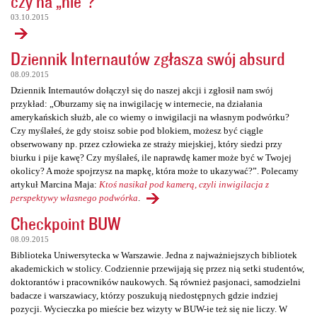
czy na „nie”?
03.10.2015
Dziennik Internautów zgłasza swój absurd
08.09.2015
Dziennik Internautów dołączył się do naszej akcji i zgłosił nam swój
przykład: „Oburzamy się na inwigilację w internecie, na działania
amerykańskich służb, ale co wiemy o inwigilacji na własnym podwórku?
Czy myślałeś, że gdy stoisz sobie pod blokiem, możesz być ciągle
obserwowany np. przez człowieka ze straży miejskiej, który siedzi przy
biurku i pije kawę? Czy myślałeś, ile naprawdę kamer może być w Twojej
okolicy? A może spojrzysz na mapkę, która może to ukazywać?”. Polecamy
artykuł Marcina Maja:
Ktoś nasikał pod kamerą, czyli inwigilacja z
perspektywy własnego podwórka
.
Checkpoint BUW
08.09.2015
Biblioteka Uniwersytecka w Warszawie. Jedna z najważniejszych bibliotek
akademickich w stolicy. Codziennie przewijają się przez nią setki studentów,
doktorantów i pracowników naukowych. Są również pasjonaci, samodzielni
badacze i warszawiacy, którzy poszukują niedostępnych gdzie indziej
pozycji. Wycieczka po mieście bez wizyty w BUW-ie też się nie liczy. W