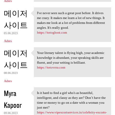
Adres
메이저
I've never seen such a great post before. It drives
I've never seen such a great
me crazy. It makes me learn a lot of new things. It
사이트
makes me look at a lot of problems from different
angles. It's really good.
https://totoghost.com
05.06.2023
Adres
메이저
Your literary talent is flying high, your academic
Your literary talent is
knowledge is abundant, your speaking skills are
사이트
fluent, and your writing is brilliant.
https://totovera.com
08.06.2023
Adres
Myra
Is it hard to find a girl who's as beautiful,
Is it hard to find a girl who
intelligent, and classy as they are? Don’t have the
Kapoor
time or money to go on a date with a woman you
just met?
https://www.vipescortservices.in/celebrity-escorts-
09.06.2023