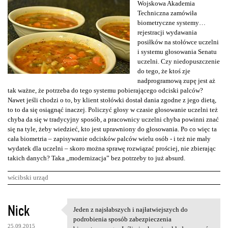
Wojskowa Akademia
Techniczna zamówiła
biometryczne systemy…
rejestracji wydawania
posiłków na stołówce uczelni
i systemu głosowania Senatu
uczelni. Czy niedopuszczenie
do tego, że ktoś zje
nadprogramową zupę jest aż
tak ważne, że potrzeba do tego systemu pobierającego odciski palców?
Nawet jeśli chodzi o to, by klient stołówki dostał dania zgodne z jego dietą,
to to da się osiągnąć inaczej. Policzyć głosy w czasie głosowanie uczelni też
chyba da się w tradycyjny sposób, a pracownicy uczelni chyba powinni znać
się na tyle, żeby wiedzieć, kto jest uprawniony do głosowania. Po co więc ta
cała biometria – zapisywanie odcisków palców wielu osób - i też nie mały
wydatek dla uczelni – skoro można sprawę rozwiązać prościej, nie zbierając
takich danych? Taka „modernizacja” bez potrzeby to już absurd.
wścibski urząd
K
Nick
Jeden z najsłabszych i najłatwiejszych do
Jeden z najsłabszych i
o
podrobienia sposób zabezpieczenia
25.09.2015