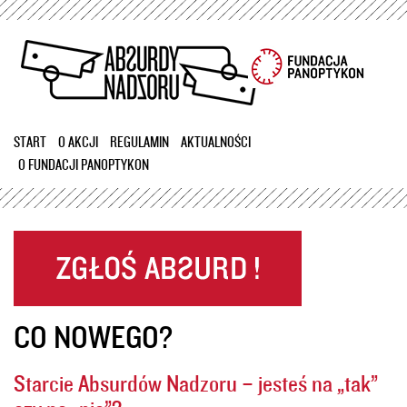
Przejdź
do
treści
START
O AKCJI
REGULAMIN
AKTUALNOŚCI
O FUNDACJI PANOPTYKON
CO NOWEGO?
Starcie Absurdów Nadzoru – jesteś na „tak”