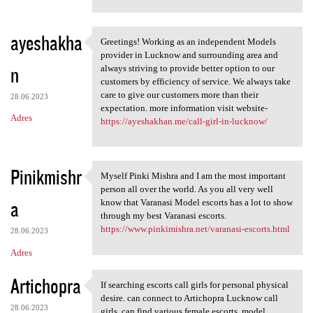
ayeshakha
Greetings! Working as an independent Models
Greetings! Working as an
provider in Lucknow and surrounding area and
n
always striving to provide better option to our
customers by efficiency of service. We always take
care to give our customers more than their
28.06.2023
expectation. more information visit website-
Adres
https://ayeshakhan.me/call-girl-in-lucknow/
Pinikmishr
Myself Pinki Mishra and I am the most important
Myself Pinki Mishra and I am
person all over the world. As you all very well
a
know that Varanasi Model escorts has a lot to show
through my best Varanasi escorts.
https://www.pinkimishra.net/varanasi-escorts.html
28.06.2023
Adres
Artichopra
If searching escorts call girls for personal physical
If searching escorts call
desire. can connect to Artichopra Lucknow call
28.06.2023
girls, can find various female escorts, model