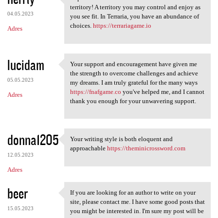
Explore the unknown in
territory! A territory you may control and enjoy as
04.05.2023
you see fit. In Terraria, you have an abundance of
choices.
https://terrariagame.io
Adres
lucidam
Your support and encouragement have given me
Your support and
the strength to overcome challenges and achieve
05.05.2023
my dreams. I am truly grateful for the many ways
https://fnafgame.co
you've helped me, and I cannot
Adres
thank you enough for your unwavering support.
donna1205
Your writing style is both eloquent and
Your writing style is both
approachable
https://theminicrossword.com
12.05.2023
Adres
beer
If you are looking for an author to write on your
If you are looking for an
site, please contact me. I have some good posts that
15.05.2023
you might be interested in. I'm sure my post will be