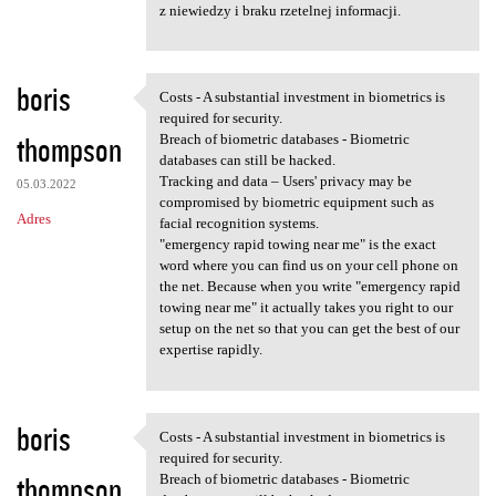
z niewiedzy i braku rzetelnej informacji.
boris
Costs - A substantial investment in biometrics is
Costs - A substantial
required for security.
thompson
Breach of biometric databases - Biometric
databases can still be hacked.
Tracking and data – Users' privacy may be
05.03.2022
compromised by biometric equipment such as
Adres
facial recognition systems.
"emergency rapid towing near me" is the exact
word where you can find us on your cell phone on
the net. Because when you write "emergency rapid
towing near me" it actually takes you right to our
setup on the net so that you can get the best of our
expertise rapidly.
boris
Costs - A substantial investment in biometrics is
Costs - A substantial
required for security.
thompson
Breach of biometric databases - Biometric