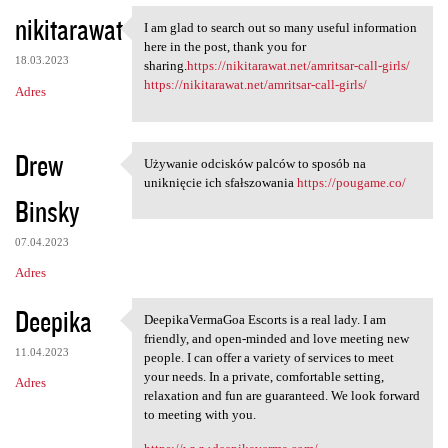
nikitarawat
I am glad to search out so many useful information
I am glad to search out so
here in the post, thank you for
18.03.2023
sharing.
https://nikitarawat.net/amritsar-call-girls/
https://nikitarawat.net/amritsar-call-girls/
Adres
Drew
Używanie odcisków palców to sposób na
Używanie odcisków palców to
uniknięcie ich sfałszowania
https://pougame.co/
Binsky
07.04.2023
Adres
Deepika
DeepikaVermaGoa Escorts is a real lady. I am
DeepikaVermaGoa Escorts is a
friendly, and open-minded and love meeting new
11.04.2023
people. I can offer a variety of services to meet
your needs. In a private, comfortable setting,
Adres
relaxation and fun are guaranteed. We look forward
to meeting with you.