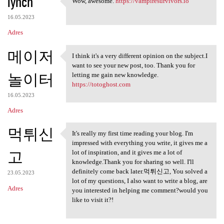
lynch
Wow, awesome.
https://vampiresurvivors.io
Wow, awesome. https:/
16.05.2023
Adres
메이저
I think it's a very different opinion on the subject.I
I think it's a very different
want to see your new post, too. Thank you for
놀이터
letting me gain new knowledge.
https://totoghost.com
16.05.2023
Adres
먹튀신
It's really my first time reading your blog. I'm
It's really my first time
impressed with everything you write, it gives me a
고
lot of inspiration, and it gives me a lot of
knowledge.Thank you for sharing so well. I'll
definitely come back later.먹튀신고, You solved a
23.05.2023
lot of my questions, I also want to write a blog, are
Adres
you interested in helping me comment?would you
like to visit it?!