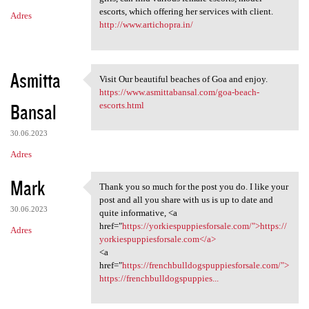
escorts, which offering her services with client.
Adres
http://www.artichopra.in/
Asmitta
Visit Our beautiful beaches of Goa and enjoy.
Visit Our beautiful beaches
https://www.asmittabansal.com/goa-beach-
Bansal
escorts.html
30.06.2023
Adres
Mark
Thank you so much for the post you do. I like your
Thank you so much for the
post and all you share with us is up to date and
30.06.2023
quite informative, <a
href="
https://yorkiespuppiesforsale.com/">https://
Adres
yorkiespuppiesforsale.com</a>
<a
href="
https://frenchbulldogspuppiesforsale.com/">
https://frenchbulldogspuppies...