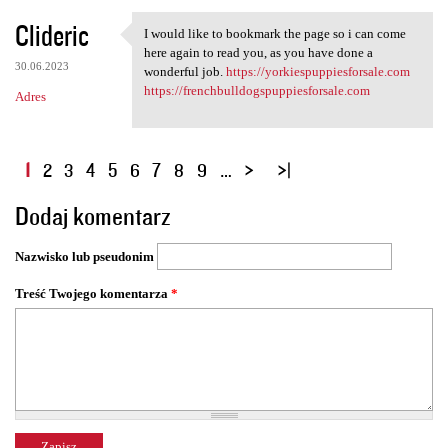
Clideric
I would like to bookmark the page so i can come
I would like to bookmark the
here again to read you, as you have done a
30.06.2023
wonderful job.
https://yorkiespuppiesforsale.com
https://frenchbulldogspuppiesforsale.com
Adres
S
1
2
3
4
5
6
7
8
9
…
t
Dodaj komentarz
r
o
Nazwisko lub pseudonim
n
y
Treść Twojego komentarza
*