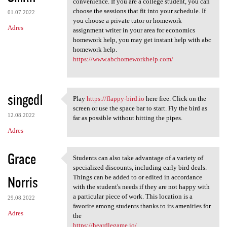
convenience. If you are a college student, you can
choose the sessions that fit into your schedule. If
01.07.2022
you choose a private tutor or homework
Adres
assignment writer in your area for economics
homework help, you may get instant help with abc
homework help.
https://www.abchomeworkhelp.com/
singed1
Play
https://flappy-bird.io
here free. Click on the
Play https://flappy-bird.io
screen or use the space bar to start. Fly the bird as
12.08.2022
far as possible without hitting the pipes.
Adres
Grace
Students can also take advantage of a variety of
Students can also take
specialized discounts, including early bird deals.
Norris
Things can be added to or edited in accordance
with the student's needs if they are not happy with
a particular piece of work. This location is a
29.08.2022
favorite among students thanks to its amenities for
Adres
the
https://heardlegame.io/
.