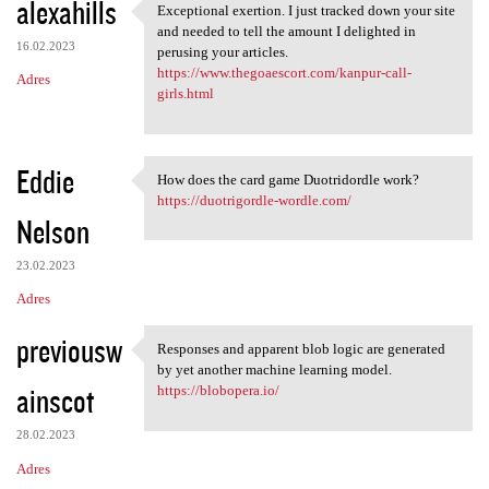
alexahills
Exceptional exertion. I just tracked down your site
Exceptional exertion. I just
and needed to tell the amount I delighted in
16.02.2023
perusing your articles.
https://www.thegoaescort.com/kanpur-call-
Adres
girls.html
Eddie
How does the card game Duotridordle work?
How does the card game
https://duotrigordle-wordle.com/
Nelson
23.02.2023
Adres
previousw
Responses and apparent blob logic are generated
Responses and apparent blob
by yet another machine learning model.
ainscot
https://blobopera.io/
28.02.2023
Adres