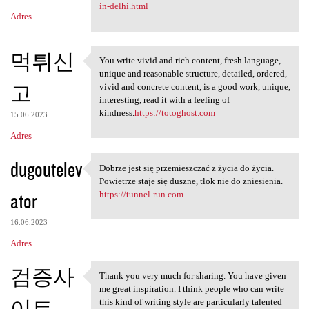
in-delhi.html
Adres
먹튀신
You write vivid and rich content, fresh language,
You write vivid and rich
unique and reasonable structure, detailed, ordered,
고
vivid and concrete content, is a good work, unique,
interesting, read it with a feeling of
kindness.
https://totoghost.com
15.06.2023
Adres
dugoutelev
Dobrze jest się przemieszczać z życia do życia.
Dobrze jest się przemieszczać
Powietrze staje się duszne, tłok nie do zniesienia.
ator
https://tunnel-run.com
16.06.2023
Adres
검증사
Thank you very much for sharing. You have given
Thank you very much for
me great inspiration. I think people who can write
이트
this kind of writing style are particularly talented