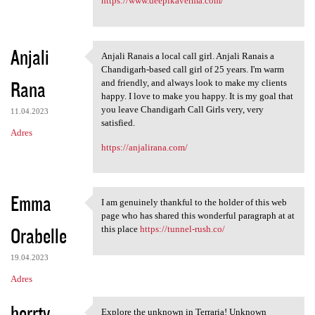
https://www.deepikaverma.com/
Anjali
Anjali Ranais a local call girl. Anjali Ranais a
Anjali Ranais a local call
Chandigarh-based call girl of 25 years. I'm warm
Rana
and friendly, and always look to make my clients
happy. I love to make you happy. It is my goal that
you leave Chandigarh Call Girls very, very
11.04.2023
satisfied.
Adres
https://anjalirana.com/
Emma
I am genuinely thankful to the holder of this web
I am genuinely thankful to
page who has shared this wonderful paragraph at at
Orabelle
this place
https://tunnel-rush.co/
19.04.2023
Adres
herrty
Explore the unknown in Terraria! Unknown