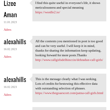
Lizee
I find this quite useful in everyone's life, it shows
I find this quite useful in
meticulousness and special meaning
Aman
https://wordle2.io/
11.01.2023
Adres
alexahills
All the contents you mentioned in post is too good
All the contents you
and can be very useful. I will keep it in mind,
16.02.2023
thanks for sharing the information keep updating,
looking forward for more posts.Thanks
Adres
http://www.callgirlsdelhincr.in/dehradun-call-girls/
alexahills
This is the message clearly what I was seeking.
This is the message clearly
Lots of credits for bestowing this effective data
16.02.2023
with outstanding selection of phrases.
https://www.thegoaescort.com/patna-call-girls.html
Adres