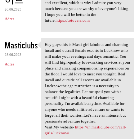
and excellent, which is why I admire you very
much because you are worthy of everyone's liking.
26.06.2023
I hope you will be better in the
Adres
future.
https://totovera.com
Masticlubs
Hey guys this is Masti girl fabulous and charming
Hey guys this is Masti girl
incall and outcall female escorts in Lucknow who
28.06.2023
will make your evenings and days romantic. You
will find high-quality love-making services at your
Adres
place and amazing companionship experiences on
the floor. I would love to meet you tonight. Real
incall and outside call escorts are available in
Lucknow the age restriction is a necessity to
balance the legalities. Let me spoil you with a
beautiful night with a beautiful charming
personality. I'm available anytime. Available for
anyone who needs a little adventure or wants to
forget all their worries. Let’s have an intense, but
passionate adventure together.
Visit My website-
https://in.masticlubs.com/call-
girls/lucknow/