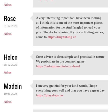
Adres
Rose
A very interesting topic that I have been looking
A very interesting topic that
at, I think this is one of the most important pieces
01.12.2022
of information for me. And I'm glad to read your
post. Thanks for sharing! If you are finding games,
Adres
come to
https://tinyfishing.co
Helen
Great advice is clear, simple and practical in nature.
Great advice is clear, simple
We participate in the common game
28.12.2022
https://colortunnel.io/retro-bowl
Adres
Madein
I am very grateful for your kind words. I hope
I am very grateful for your
everything goes well and that you have a great day.
10.01.2023
https://playslope.co
Adres