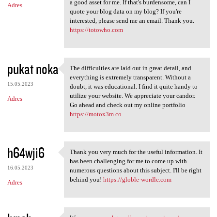
a good asset for me. If that's burdensome, can I
Adres
quote your blog data on my blog? If you're
interested, please send me an email. Thank you.
https://totowho.com
pukat noka
The difficulties are laid out in great detail, and
The difficulties are laid out
everything is extremely transparent. Without a
15.05.2023
doubt, it was educational. I find it quite handy to
utilize your website. We appreciate your candor.
Adres
Go ahead and check out my online portfolio
https://motox3m.co
.
h64wji6
Thank you very much for the useful information. It
Thank you very much for the
has been challenging for me to come up with
16.05.2023
numerous questions about this subject. I'll be right
behind you!
https://globle-wordle.com
Adres