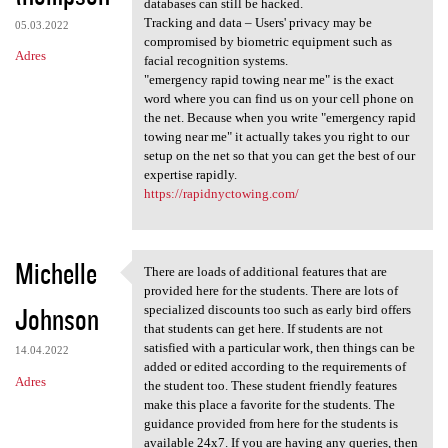
databases can still be hacked.
Tracking and data – Users' privacy may be
05.03.2022
compromised by biometric equipment such as
Adres
facial recognition systems.
"emergency rapid towing near me" is the exact
word where you can find us on your cell phone on
the net. Because when you write "emergency rapid
towing near me" it actually takes you right to our
setup on the net so that you can get the best of our
expertise rapidly.
https://rapidnyctowing.com/
Michelle
There are loads of additional features that are
There are loads of additional
provided here for the students. There are lots of
Johnson
specialized discounts too such as early bird offers
that students can get here. If students are not
satisfied with a particular work, then things can be
14.04.2022
added or edited according to the requirements of
Adres
the student too. These student friendly features
make this place a favorite for the students. The
guidance provided from here for the students is
available 24x7. If you are having any queries, then