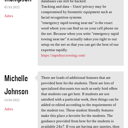
databases can still be hacked.
Tracking and data – Users' privacy may be
05.03.2022
compromised by biometric equipment such as
Adres
facial recognition systems.
"emergency rapid towing near me" is the exact
word where you can find us on your cell phone on
the net. Because when you write "emergency rapid
towing near me" it actually takes you right to our
setup on the net so that you can get the best of our
expertise rapidly.
https://rapidnyctowing.com/
Michelle
There are loads of additional features that are
There are loads of additional
provided here for the students. There are lots of
Johnson
specialized discounts too such as early bird offers
that students can get here. If students are not
satisfied with a particular work, then things can be
14.04.2022
added or edited according to the requirements of
Adres
the student too. These student friendly features
make this place a favorite for the students. The
guidance provided from here for the students is
available 24x7. If you are having any queries, then