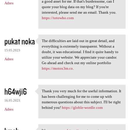
a good asset for me. If that's burdensome, can I
Adres
quote your blog data on my blog? If you're
interested, please send me an email. Thank you.
https://totowho.com
pukat noka
The difficulties are laid out in great detail, and
The difficulties are laid out
everything is extremely transparent. Without a
15.05.2023
doubt, it was educational. I find it quite handy to
utilize your website. We appreciate your candor.
Adres
Go ahead and check out my online portfolio
https://motox3m.co
.
h64wji6
Thank you very much for the useful information. It
Thank you very much for the
has been challenging for me to come up with
16.05.2023
numerous questions about this subject. I'll be right
behind you!
https://globle-wordle.com
Adres