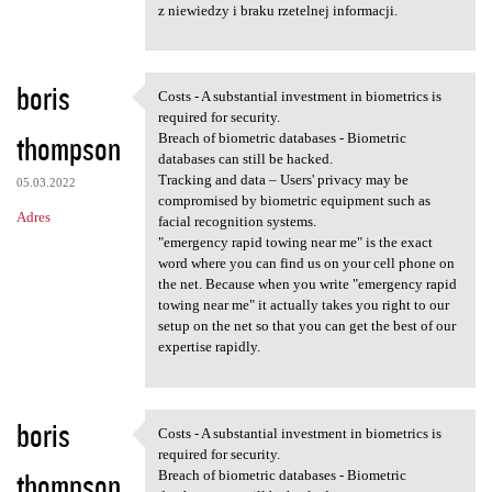
z niewiedzy i braku rzetelnej informacji.
boris
Costs - A substantial investment in biometrics is
Costs - A substantial
required for security.
thompson
Breach of biometric databases - Biometric
databases can still be hacked.
Tracking and data – Users' privacy may be
05.03.2022
compromised by biometric equipment such as
Adres
facial recognition systems.
"emergency rapid towing near me" is the exact
word where you can find us on your cell phone on
the net. Because when you write "emergency rapid
towing near me" it actually takes you right to our
setup on the net so that you can get the best of our
expertise rapidly.
boris
Costs - A substantial investment in biometrics is
Costs - A substantial
required for security.
thompson
Breach of biometric databases - Biometric