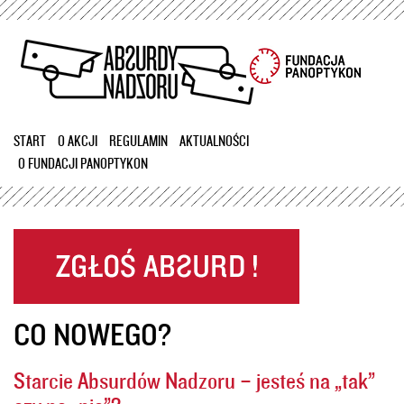
Przejdź
do
treści
START
O AKCJI
REGULAMIN
AKTUALNOŚCI
O FUNDACJI PANOPTYKON
CO NOWEGO?
Starcie Absurdów Nadzoru – jesteś na „tak”