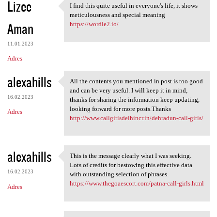
Lizee
I find this quite useful in everyone's life, it shows
I find this quite useful in
meticulousness and special meaning
Aman
https://wordle2.io/
11.01.2023
Adres
alexahills
All the contents you mentioned in post is too good
All the contents you
and can be very useful. I will keep it in mind,
16.02.2023
thanks for sharing the information keep updating,
looking forward for more posts.Thanks
Adres
http://www.callgirlsdelhincr.in/dehradun-call-girls/
alexahills
This is the message clearly what I was seeking.
This is the message clearly
Lots of credits for bestowing this effective data
16.02.2023
with outstanding selection of phrases.
https://www.thegoaescort.com/patna-call-girls.html
Adres