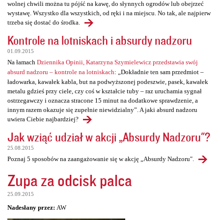
wolnej chwili można tu pójść na kawę, do słynnych ogrodów lub obejrzeć
wystawę. Wszystko dla wszystkich, od ręki i na miejscu. No tak, ale najpierw
trzeba się dostać do środka.
Kontrole na lotniskach i absurdy nadzoru
01.09.2015
Na łamach
Dziennika Opinii, Katarzyna Szymielewicz przedstawia swój
absurd nadzoru – kontrole na lotniskach
: „Dokładnie ten sam przedmiot –
ładowarka, kawałek kabla, but na podwyższonej podeszwie, pasek, kawałek
metalu gdzieś przy ciele, czy coś w kształcie tuby – raz uruchamia sygnał
ostrzegawczy i oznacza stracone 15 minut na dodatkowe sprawdzenie, a
innym razem okazuje się zupełnie niewidzialny”. A jaki absurd nadzoru
uwiera Ciebie najbardziej?
Jak wziąć udział w akcji „Absurdy Nadzoru"?
25.08.2015
Poznaj 5 sposobów na zaangażowanie się w akcję „Absurdy Nadzoru".
Zupa za odcisk palca
25.09.2015
Nadesłany przez:
AW