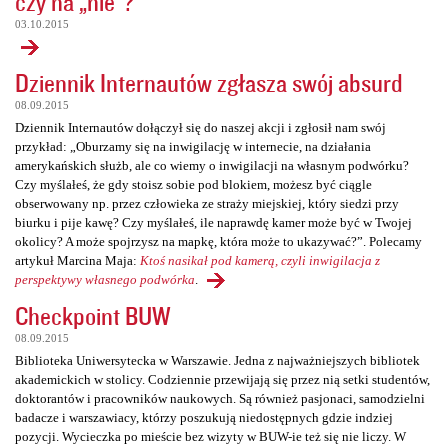
czy na „nie”?
03.10.2015
Dziennik Internautów zgłasza swój absurd
08.09.2015
Dziennik Internautów dołączył się do naszej akcji i zgłosił nam swój
przykład: „Oburzamy się na inwigilację w internecie, na działania
amerykańskich służb, ale co wiemy o inwigilacji na własnym podwórku?
Czy myślałeś, że gdy stoisz sobie pod blokiem, możesz być ciągle
obserwowany np. przez człowieka ze straży miejskiej, który siedzi przy
biurku i pije kawę? Czy myślałeś, ile naprawdę kamer może być w Twojej
okolicy? A może spojrzysz na mapkę, która może to ukazywać?”. Polecamy
artykuł Marcina Maja:
Ktoś nasikał pod kamerą, czyli inwigilacja z
perspektywy własnego podwórka
.
Checkpoint BUW
08.09.2015
Biblioteka Uniwersytecka w Warszawie. Jedna z najważniejszych bibliotek
akademickich w stolicy. Codziennie przewijają się przez nią setki studentów,
doktorantów i pracowników naukowych. Są również pasjonaci, samodzielni
badacze i warszawiacy, którzy poszukują niedostępnych gdzie indziej
pozycji. Wycieczka po mieście bez wizyty w BUW-ie też się nie liczy. W