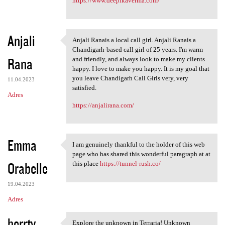
https://www.deepikaverma.com/
Anjali
Anjali Ranais a local call girl. Anjali Ranais a
Anjali Ranais a local call
Chandigarh-based call girl of 25 years. I'm warm
Rana
and friendly, and always look to make my clients
happy. I love to make you happy. It is my goal that
you leave Chandigarh Call Girls very, very
11.04.2023
satisfied.
Adres
https://anjalirana.com/
Emma
I am genuinely thankful to the holder of this web
I am genuinely thankful to
page who has shared this wonderful paragraph at at
Orabelle
this place
https://tunnel-rush.co/
19.04.2023
Adres
herrty
Explore the unknown in Terraria! Unknown