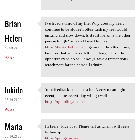
Brian
I've lived a third of my life. Why does my heart
I've lived a third of my life
continue to be alone? I often wish my feet would
Helen
unwind and slow down. Is it just me, or is the other
person tough? You and I used to play
https://basketball-stars.io
games in the afternoons,
30.09.2022
but now that you have left, I no longer have the
Adres
opportunity to do so. I always have a tremendous
attachment for the person I admire.
lukido
Your feedback helps me a lot, A very meaningful
Your feedback helps me a lot,
event, I hope everything will go well
07.10.2022
https://quordlegame.net
Adres
Maria
Hi there! Nice post! Please tell us when I will see a
Hi there! Nice post! Please
follow up!
26.10.2022
https://pougame.io/