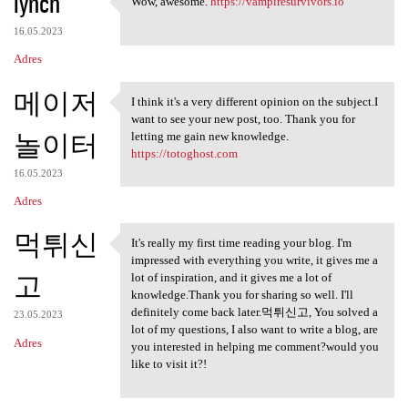
lynch
Wow, awesome.
https://vampiresurvivors.io
Wow, awesome. https:/
16.05.2023
Adres
메이저
I think it's a very different opinion on the subject.I
I think it's a very different
want to see your new post, too. Thank you for
놀이터
letting me gain new knowledge.
https://totoghost.com
16.05.2023
Adres
먹튀신
It's really my first time reading your blog. I'm
It's really my first time
impressed with everything you write, it gives me a
고
lot of inspiration, and it gives me a lot of
knowledge.Thank you for sharing so well. I'll
definitely come back later.먹튀신고, You solved a
23.05.2023
lot of my questions, I also want to write a blog, are
Adres
you interested in helping me comment?would you
like to visit it?!