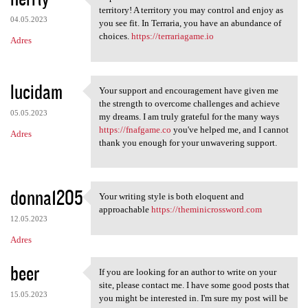
Explore the unknown in
territory! A territory you may control and enjoy as
04.05.2023
you see fit. In Terraria, you have an abundance of
choices.
https://terrariagame.io
Adres
lucidam
Your support and encouragement have given me
Your support and
the strength to overcome challenges and achieve
05.05.2023
my dreams. I am truly grateful for the many ways
https://fnafgame.co
you've helped me, and I cannot
Adres
thank you enough for your unwavering support.
donna1205
Your writing style is both eloquent and
Your writing style is both
approachable
https://theminicrossword.com
12.05.2023
Adres
beer
If you are looking for an author to write on your
If you are looking for an
site, please contact me. I have some good posts that
15.05.2023
you might be interested in. I'm sure my post will be