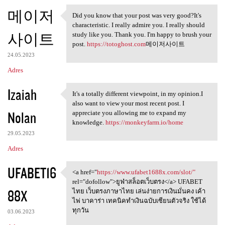
메이저
Did you know that your post was very good?It's
Did you know that your post
characteristic. I really admire you. I really should
사이트
study like you. Thank you. I'm happy to brush your
post.
https://totoghost.com
메이저사이트
24.05.2023
Adres
Izaiah
It's a totally different viewpoint, in my opinion.I
It's a totally different
also want to view your most recent post. I
Nolan
appreciate you allowing me to expand my
knowledge.
https://monkeyfarm.io/home
29.05.2023
Adres
UFABET16
<a href="
https://www.ufabet1688x.com/slot/"
<a href="https://www
rel="dofollow">ยูฟ่าสล็อตเว็บตรง</a> UFABET
88X
ไทย เว็บตรงภาษาไทย เล่นง่ายการเงินมั่นคง เค้า
ไพ่ บาคาร่า เทคนิคทำเงินฉบับเซียนตัวจริง ใช้ได้
ทุกวัน
03.06.2023