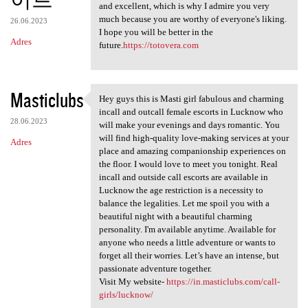
and excellent, which is why I admire you very
much because you are worthy of everyone's liking.
26.06.2023
I hope you will be better in the
Adres
future.
https://totovera.com
Masticlubs
Hey guys this is Masti girl fabulous and charming
Hey guys this is Masti girl
incall and outcall female escorts in Lucknow who
28.06.2023
will make your evenings and days romantic. You
will find high-quality love-making services at your
Adres
place and amazing companionship experiences on
the floor. I would love to meet you tonight. Real
incall and outside call escorts are available in
Lucknow the age restriction is a necessity to
balance the legalities. Let me spoil you with a
beautiful night with a beautiful charming
personality. I'm available anytime. Available for
anyone who needs a little adventure or wants to
forget all their worries. Let’s have an intense, but
passionate adventure together.
Visit My website-
https://in.masticlubs.com/call-
girls/lucknow/