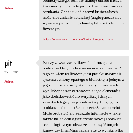
m
biometrycznego. Jeśli nie skanuje układu naczyń
krwionośnych palca to jest to dziecinnie proste do
Adres
e
oszukania. Choć i układ naczyń krwionośnych
n
może ulec zmianie naturalnej (angiogeneza) albo
wywołanej starzeniem, chorobą lub uszkodzeniem
t
fizycznym.
a
http://www.wikihow.com/Fake-Fingerprints
r
z
e
pit
Należy zawsze zweryfikować informacje na
Należy zawsze zweryfikować
podstawie których chce się napisać informacje. Z
25.09.2015
tego co wiem realizowany jest projekt stworzenia
systemu ochrony opartego o biometrię, a jednym z
Adres
jego etapów jest weryfikacja dotychczasowych
wyników poprzez zastosowanie jego elementów
jako dodatkowe źródło weryfikacji danych
zawartych legitymacji studenckiej. Druga grupa
poddana badaniu to Senatorowie Senatu uczelni.
Może osoba która przekazuje informacje w takiej
formie ma na celu ograniczenie rozwoju polskich
technologii w tym obszarze, an korzyść innych
krajów czy firm. Mam nadzieję że to wynika tylko