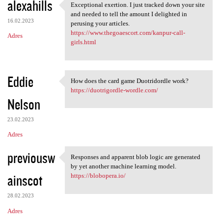
alexahills
Exceptional exertion. I just tracked down your site
Exceptional exertion. I just
and needed to tell the amount I delighted in
16.02.2023
perusing your articles.
https://www.thegoaescort.com/kanpur-call-
Adres
girls.html
Eddie
How does the card game Duotridordle work?
How does the card game
https://duotrigordle-wordle.com/
Nelson
23.02.2023
Adres
previousw
Responses and apparent blob logic are generated
Responses and apparent blob
by yet another machine learning model.
ainscot
https://blobopera.io/
28.02.2023
Adres