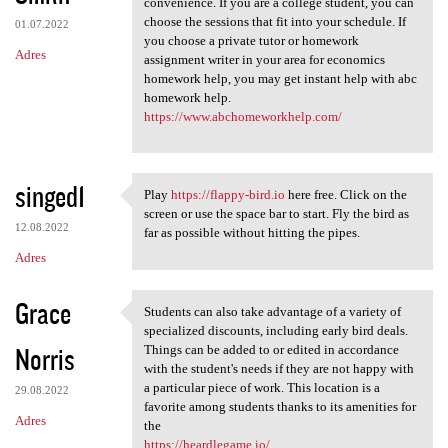
convenience. If you are a college student, you can
choose the sessions that fit into your schedule. If
01.07.2022
you choose a private tutor or homework
Adres
assignment writer in your area for economics
homework help, you may get instant help with abc
homework help.
https://www.abchomeworkhelp.com/
singed1
Play
https://flappy-bird.io
here free. Click on the
Play https://flappy-bird.io
screen or use the space bar to start. Fly the bird as
12.08.2022
far as possible without hitting the pipes.
Adres
Grace
Students can also take advantage of a variety of
Students can also take
specialized discounts, including early bird deals.
Norris
Things can be added to or edited in accordance
with the student's needs if they are not happy with
a particular piece of work. This location is a
29.08.2022
favorite among students thanks to its amenities for
Adres
the
https://heardlegame.io/
.