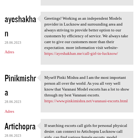
ayeshakha
Greetings! Working as an independent Models
Greetings! Working as an
provider in Lucknow and surrounding area and
n
always striving to provide better option to our
customers by efficiency of service. We always take
care to give our customers more than their
28.06.2023
expectation. more information visit website-
Adres
https://ayeshakhan.me/call-girl-in-lucknow/
Pinikmishr
Myself Pinki Mishra and I am the most important
Myself Pinki Mishra and I am
person all over the world. As you all very well
a
know that Varanasi Model escorts has a lot to show
through my best Varanasi escorts.
https://www.pinkimishra.net/varanasi-escorts.html
28.06.2023
Adres
Artichopra
If searching escorts call girls for personal physical
If searching escorts call
desire. can connect to Artichopra Lucknow call
28.06.2023
girls, can find various female escorts, model