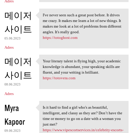
Adres
메이저
I've never seen such a great post before. It drives
I've never seen such a great
me crazy. It makes me learn a lot of new things. It
사이트
makes me look at a lot of problems from different
angles. It's really good.
https://totoghost.com
05.06.2023
Adres
메이저
Your literary talent is flying high, your academic
Your literary talent is
knowledge is abundant, your speaking skills are
사이트
fluent, and your writing is brilliant.
https://totovera.com
08.06.2023
Adres
Myra
Is it hard to find a girl who's as beautiful,
Is it hard to find a girl who
intelligent, and classy as they are? Don’t have the
Kapoor
time or money to go on a date with a woman you
just met?
https://www.vipescortservices.in/celebrity-escorts-
09.06.2023