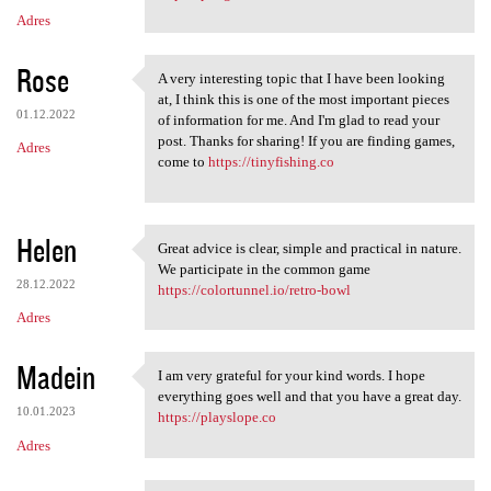
Adres
Rose
A very interesting topic that I have been looking
A very interesting topic that
at, I think this is one of the most important pieces
01.12.2022
of information for me. And I'm glad to read your
post. Thanks for sharing! If you are finding games,
Adres
come to
https://tinyfishing.co
Helen
Great advice is clear, simple and practical in nature.
Great advice is clear, simple
We participate in the common game
28.12.2022
https://colortunnel.io/retro-bowl
Adres
Madein
I am very grateful for your kind words. I hope
I am very grateful for your
everything goes well and that you have a great day.
10.01.2023
https://playslope.co
Adres