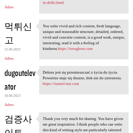
in-delhi.html
Adres
먹튀신
You write vivid and rich content, fresh language,
You write vivid and rich
unique and reasonable structure, detailed, ordered,
고
vivid and concrete content, is a good work, unique,
interesting, read it with a feeling of
kindness.
https://totoghost.com
15.06.2023
Adres
dugoutelev
Dobrze jest się przemieszczać z życia do życia.
Dobrze jest się przemieszczać
Powietrze staje się duszne, tłok nie do zniesienia.
ator
https://tunnel-run.com
16.06.2023
Adres
검증사
Thank you very much for sharing. You have given
Thank you very much for
me great inspiration. I think people who can write
이트
this kind of writing style are particularly talented