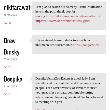
nikitarawat
I am glad to search out so many useful information
I am glad to search out so
here in the post, thank you for
18.03.2023
sharing.
https://nikitarawat.net/amritsar-call-girls/
https://nikitarawat.net/amritsar-call-girls/
Adres
Drew
Używanie odcisków palców to sposób na
Używanie odcisków palców to
uniknięcie ich sfałszowania
https://pougame.co/
Binsky
07.04.2023
Adres
Deepika
DeepikaVermaGoa Escorts is a real lady. I am
DeepikaVermaGoa Escorts is a
friendly, and open-minded and love meeting new
11.04.2023
people. I can offer a variety of services to meet
your needs. In a private, comfortable setting,
Adres
relaxation and fun are guaranteed. We look forward
to meeting with you.