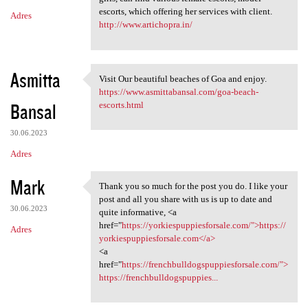
escorts, which offering her services with client.
Adres
http://www.artichopra.in/
Asmitta
Visit Our beautiful beaches of Goa and enjoy.
Visit Our beautiful beaches
https://www.asmittabansal.com/goa-beach-
Bansal
escorts.html
30.06.2023
Adres
Mark
Thank you so much for the post you do. I like your
Thank you so much for the
post and all you share with us is up to date and
30.06.2023
quite informative, <a
href="
https://yorkiespuppiesforsale.com/">https://
Adres
yorkiespuppiesforsale.com</a>
<a
href="
https://frenchbulldogspuppiesforsale.com/">
https://frenchbulldogspuppies...