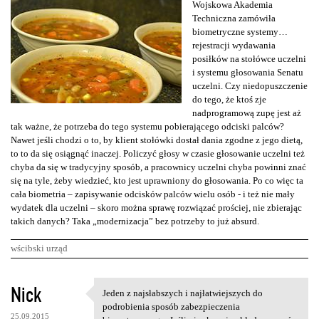
Wojskowa Akademia
Techniczna zamówiła
biometryczne systemy…
rejestracji wydawania
posiłków na stołówce uczelni
i systemu głosowania Senatu
uczelni. Czy niedopuszczenie
do tego, że ktoś zje
nadprogramową zupę jest aż
tak ważne, że potrzeba do tego systemu pobierającego odciski palców?
Nawet jeśli chodzi o to, by klient stołówki dostał dania zgodne z jego dietą,
to to da się osiągnąć inaczej. Policzyć głosy w czasie głosowanie uczelni też
chyba da się w tradycyjny sposób, a pracownicy uczelni chyba powinni znać
się na tyle, żeby wiedzieć, kto jest uprawniony do głosowania. Po co więc ta
cała biometria – zapisywanie odcisków palców wielu osób - i też nie mały
wydatek dla uczelni – skoro można sprawę rozwiązać prościej, nie zbierając
takich danych? Taka „modernizacja” bez potrzeby to już absurd.
wścibski urząd
K
Nick
Jeden z najsłabszych i najłatwiejszych do
Jeden z najsłabszych i
o
podrobienia sposób zabezpieczenia
25.09.2015