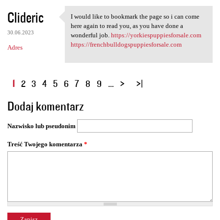
Clideric
I would like to bookmark the page so i can come
I would like to bookmark the
here again to read you, as you have done a
30.06.2023
wonderful job.
https://yorkiespuppiesforsale.com
https://frenchbulldogspuppiesforsale.com
Adres
S
1
2
3
4
5
6
7
8
9
…
t
Dodaj komentarz
r
o
Nazwisko lub pseudonim
n
y
Treść Twojego komentarza
*