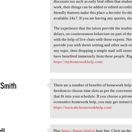
There are loads of additional
discounts too such as early bird offers that student
2
work, then things can be added or edited accordin
friendly features make this place a favorite for t
available 24x7. If you are having any queries, the
The experience that the tutors provide the studen
delays, on courteousness behaviors on part of the 
with the help of live chats with these experts. No
provide you with thesis writing and other such onl
any topic, then dropping a simple mail will ensure
have benefited immensely from these people. Righ
https://myhomeworkhelp.com/
.
t Smith
There are a number of benefits of homework help s
There are a number of
freedom to choose time slots as per the convenien
2
that fit into your schedule. If you choose a priva
economics homework help, you may get instant 
https://www.abchomeworkhelp.com/
d1
Play
https://flappy-bird.io
here free. Click on the 