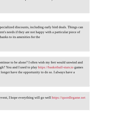
specialized discounts, including early bird deals. Things can
nt's needs if they are not happy with a particular piece of
hanks to its amenities for the
 continue to be alone? I often wish my feet would unwind and
ough? You and I used to play
https://basketball-stars.io
games
o longer have the opportunity to do so. I always have a
event, I hope everything will go well
https://quordlegame.net