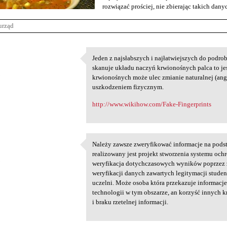
rozwiązać prościej, nie zbierając takich dan
urząd
Jeden z najsłabszych i najłatwiejszych do podro
Jeden z najsłabszych i
skanuje układu naczyń krwionośnych palca to jes
5
krwionośnych może ulec zmianie naturalnej (ang
uszkodzeniem fizycznym.
http://www.wikihow.com/Fake-Fingerprints
Należy zawsze zweryfikować informacje na podst
Należy zawsze zweryfikować
realizowany jest projekt stworzenia systemu ochr
5
weryfikacja dotychczasowych wyników poprzez 
weryfikacji danych zawartych legitymacji stude
uczelni. Może osoba która przekazuje informacje
technologii w tym obszarze, an korzyść innych k
i braku rzetelnej informacji.