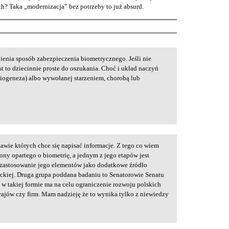
ych? Taka „modernizacja” bez potrzeby to już absurd.
bienia sposób zabezpieczenia biometrycznego. Jeśli nie
t to dziecinnie proste do oszukania. Choć i układ naczyń
iogeneza) albo wywołanej starzeniem, chorobą lub
awie których chce się napisać informacje. Z tego co wiem
ony opartego o biometrię, a jednym z jego etapów jest
zastosowanie jego elementów jako dodatkowe źródło
nckiej. Druga grupa poddana badaniu to Senatorowie Senatu
 w takiej formie ma na celu ograniczenie rozwoju polskich
rajów czy firm. Mam nadzieję że to wynika tylko z niewiedzy