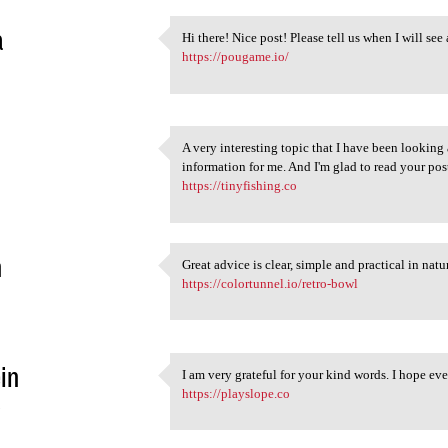
a
Hi there! Nice post! Please tell us when I will see
Hi there! Nice post! Please
https://pougame.io/
2
A very interesting topic that I have been looking a
A very interesting topic that
information for me. And I'm glad to read your pos
2
https://tinyfishing.co
n
Great advice is clear, simple and practical in na
Great advice is clear, simple
https://colortunnel.io/retro-bowl
2
in
I am very grateful for your kind words. I hope ev
I am very grateful for your
https://playslope.co
3