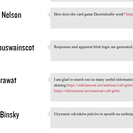
 Nelson
How does the card game Duotridordle work?
http
How does the card game
3
ouswainscot
Responses and apparent blob logic are generated
Responses and apparent blob
3
arawat
I am glad to search out so many useful informatio
I am glad to search out so
sharing.
https://nikitarawat.net/amritsar-call-girls
3
https://nikitarawat.net/amritsar-call-girls/
Binsky
Używanie odcisków palców to sposób na uniknię
Używanie odcisków palców to
3