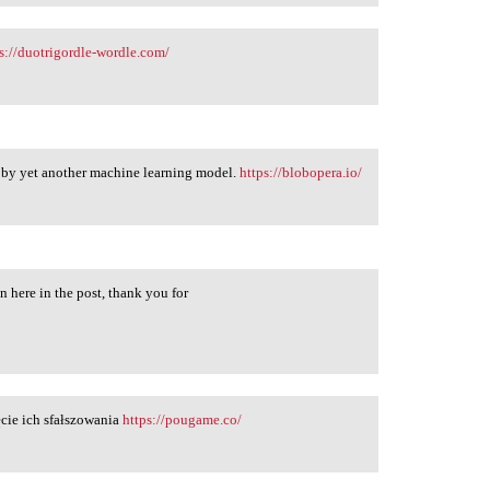
s://duotrigordle-wordle.com/
 by yet another machine learning model.
https://blobopera.io/
n here in the post, thank you for
/
cie ich sfałszowania
https://pougame.co/