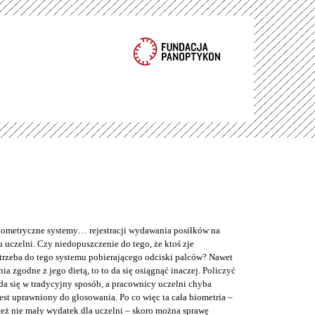
metryczne systemy… rejestracji wydawania posiłków na
 uczelni. Czy niedopuszczenie do tego, że ktoś zje
trzeba do tego systemu pobierającego odciski palców? Nawet
nia zgodne z jego dietą, to to da się osiągnąć inaczej. Policzyć
da się w tradycyjny sposób, a pracownicy uczelni chyba
jest uprawniony do głosowania. Po co więc ta cała biometria –
też nie mały wydatek dla uczelni – skoro można sprawę