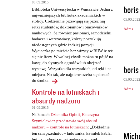
08.09.2015
boris
Biblioteka Uniwersytecka w Warszawie. Jedna z
najważniejszych bibliotek akademickich w
05.03.202
stolicy. Codziennie przewijają się przez nią
setki studentów, doktorantów i pracowników
Adres
naukowych. Są również pasjonaci, samodzielni
badacze i warszawiacy, którzy poszukują
niedostępnych gdzie indziej pozycji.
Wycieczka po mieście bez wizyty w BUW-ie też
się nie liczy. W wolnej chwili można tu pójść na
kawę, do słynnych ogrodów lub obejrzeć
boris
wystawę. Wszystko dla wszystkich, od ręki i na
miejscu. No tak, ale najpierw trzeba się dostać
05.03.202
do środka.
Kontrole na lotniskach i
Adres
absurdy nadzoru
01.09.2015
Na łamach
Dziennika Opinii, Katarzyna
Szymielewicz przedstawia swój absurd
nadzoru – kontrole na lotniskach
: „Dokładnie
Miche
ten sam przedmiot – ładowarka, kawałek kabla,
but na podwyższonej podeszwie, pasek,