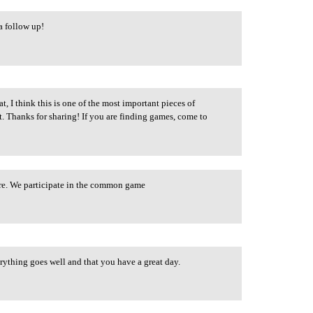
 a follow up!
t, I think this is one of the most important pieces of
t. Thanks for sharing! If you are finding games, come to
ture. We participate in the common game
erything goes well and that you have a great day.