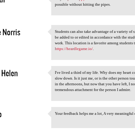
Play https://flappy-bird.io
possible without hitting the pipes.
2
 Norris
Students can also take advantage of a variety of 
Students can also take
be added to or edited in accordance with the stude
2
work. This location is a favorite among students t
https://heardlegame.io/
.
 Helen
I've lived a third of my life. Why does my heart
I've lived a third of my life
slow down. Is it just me, or is the other person t
2
in the afternoons, but now that you have left, I n
tremendous attachment for the person I admire.
o
Your feedback helps me a lot, A very meaningful 
Your feedback helps me a lot,
2