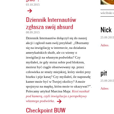
03.10.2015
wścibski 
Dziennik Internautów
zgłasza swój absurd
K
Nick
o
08.09.2015
25.09.201
Dziennik Internautów dołączył się do naszej
m
akcji i zgłosił nam swój przykład: „Oburzamy
Adres
e
się na inwigilację w internecie, na działania
amerykańskich służb, ale co wiemy o
n
inwigilacji na własnym podwórku? Czy
t
myślałeś, że gdy stoisz sobie pod blokiem,
możesz być ciągle obserwowany np. przez
a
pit
człowieka ze straży miejskiej, który siedzi przy
r
biurku i pije kawę? Czy myślałeś, ile naprawdę
25.09.201
z
kamer może być w Twojej okolicy? A może
spojrzysz na mapkę, która może to ukazywać?”.
Adres
e
Polecamy artykuł Marcina Maja:
Ktoś nasikał
pod kamerą, czyli inwigilacja z perspektywy
własnego podwórka
.
Checkpoint BUW