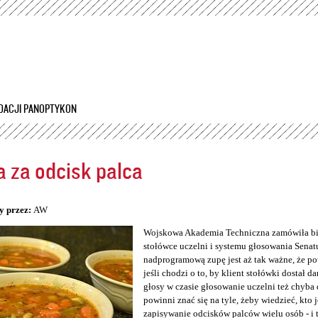
Przejdź
do
treści
DACJI PANOPTYKON
 za odcisk palca
5
y przez:
AW
Wojskowa Akademia Techniczna zamówiła bio
stołówce uczelni i systemu głosowania Senatu
nadprogramową zupę jest aż tak ważne, że po
jeśli chodzi o to, by klient stołówki dostał da
głosy w czasie głosowanie uczelni też chyba 
powinni znać się na tyle, żeby wiedzieć, kto 
zapisywanie odcisków palców wielu osób - i 