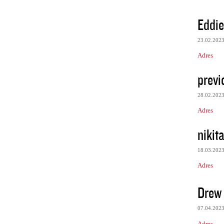
Eddie
23.02.202
Adres
previ
28.02.202
Adres
nikit
18.03.202
Adres
Drew 
07.04.202
Adres