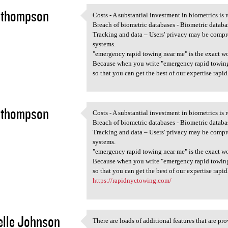
 thompson
Costs - A substantial investment in biometrics is r
Costs - A substantial
Breach of biometric databases - Biometric databas
2
Tracking and data – Users' privacy may be compr
systems.
"emergency rapid towing near me" is the exact wo
Because when you write "emergency rapid towing n
so that you can get the best of our expertise rapid
 thompson
Costs - A substantial investment in biometrics is r
Costs - A substantial
Breach of biometric databases - Biometric databas
2
Tracking and data – Users' privacy may be compr
systems.
"emergency rapid towing near me" is the exact wo
Because when you write "emergency rapid towing n
so that you can get the best of our expertise rapid
https://rapidnyctowing.com/
lle Johnson
There are loads of additional features that are pro