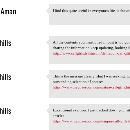
e Aman
I find this quite useful in everyone's life, it sh
I find this quite useful in
3
hills
All the contents you mentioned in post is too good
All the contents you
sharing the information keep updating, looking 
3
http://www.callgirlsdelhincr.in/dehradun-call-girl
hills
This is the message clearly what I was seeking. Lo
This is the message clearly
outstanding selection of phrases.
3
https://www.thegoaescort.com/patna-call-girls.h
hills
Exceptional exertion. I just tracked down your si
Exceptional exertion. I just
articles.
3
https://www.thegoaescort.com/kanpur-call-girls.