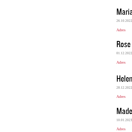
Mari
26.10.202
Adres
Rose
01.12.202
Adres
Hele
28.12.202
Adres
Made
10.01.202
Adres