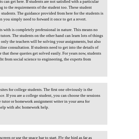
s can get here. If students are not satisfied with a particular
g to the requirements of the student too. These student
he students. The guidance provided from here for the students is
n you simply need to forward it once to get a revert.
ts with is completely professional in nature. This means no
tutors. The students on the other hand can learn lots of things
t only the teachers will be solving your assignments, but also
ine consultation. If students need to get into the details of
 that these queries get solved easily. For years now, students
t from social science to engineering, the experts from
ites for college students. The first one obviously is the
ce. If you are a college student, you can choose the sessions
te tutor or homework assignment writer in your area for
help with abc homework help.
screen or use the space bar to start. Fly the bird as far as