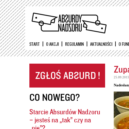
START
O AKCJI
REGULAMIN
AKTUALNOŚCI
O FUN
Zupa
25.09.201
Nadesłan
CO NOWEGO?
Starcie Absurdów Nadzoru
– jesteś na „tak” czy na
„nie”?