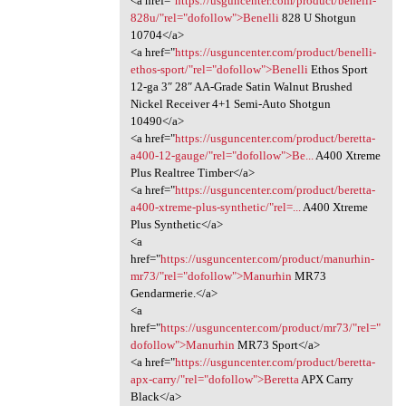
<a href="
https://usguncenter.com/product/benelli-
828u/"rel="dofollow">Benelli
828 U Shotgun
10704</a>
<a href="
https://usguncenter.com/product/benelli-
ethos-sport/"rel="dofollow">Benelli
Ethos Sport
12-ga 3″ 28″ AA-Grade Satin Walnut Brushed
Nickel Receiver 4+1 Semi-Auto Shotgun
10490</a>
<a href="
https://usguncenter.com/product/beretta-
a400-12-gauge/"rel="dofollow">Be...
A400 Xtreme
Plus Realtree Timber</a>
<a href="
https://usguncenter.com/product/beretta-
a400-xtreme-plus-synthetic/"rel=...
A400 Xtreme
Plus Synthetic</a>
<a
href="
https://usguncenter.com/product/manurhin-
mr73/"rel="dofollow">Manurhin
MR73
Gendarmerie.</a>
<a
href="
https://usguncenter.com/product/mr73/"rel="
dofollow">Manurhin
MR73 Sport</a>
<a href="
https://usguncenter.com/product/beretta-
apx-carry/"rel="dofollow">Beretta
APX Carry
Black</a>