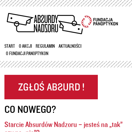
Przejdź
do
treści
START
O AKCJI
REGULAMIN
AKTUALNOŚCI
O FUNDACJI PANOPTYKON
CO NOWEGO?
Starcie Absurdów Nadzoru – jesteś na „tak”