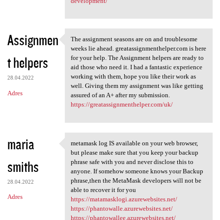
development/
Assignmen
The assignment seasons are on and troublesome
The assignment seasons are on
weeks lie ahead. greatassignmenthelper.com is here
t helpers
for your help. The Assignment helpers are ready to
aid those who need it. I had a fantastic experience
working with them, hope you like their work as
28.04.2022
well. Giving them my assignment was like getting
Adres
assured of an A+ after my submission.
https://greatassignmenthelper.com/uk/
maria
metamask log IS available on your web browser,
metamask log IS available on
but please make sure that you keep your backup
smiths
phrase safe with you and never disclose this to
anyone. If somehow someone knows your Backup
phrase,then the MetaMask developers will not be
28.04.2022
able to recover it for you
Adres
https://matamasklogi.azurewebsites.net/
https://phantowalle.azurewebsites.net/
https://phantowallee.azurewebsites.net/