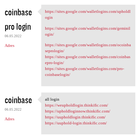
coinbase
https://sites.google.com/walletlogins.com/upholdl
https://sites.google.com
ogin
pro login
https://sites.google.com/walletlogins.com/geminil
ogin/
06.05.2022
https://sites.google.com/walletlogins.com/ocoinba
Adres
seprologin/
https://sites.google.com/walletlogins.com/coinbas
epro-login/
https://sites.google.com/walletlogins.com/pro-
coinbaselogin/
coinbase
all login
all login
https://weupholdlogin.thinkific.com/
06.05.2022
https://upholdloginnow.thinkific.com/
https://uupholdlogin.thinkific.com/
Adres
https://uuphold-login.thinkific.com/