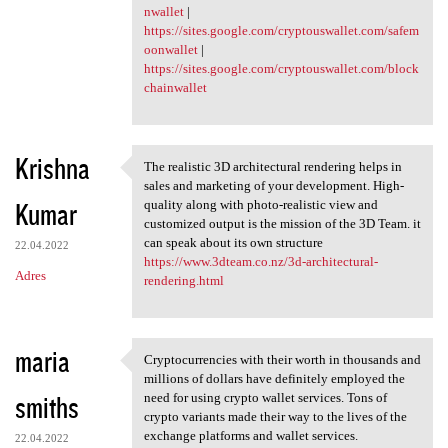
nwallet
|
https://sites.google.com/cryptouswallet.com/safem
oonwallet
|
https://sites.google.com/cryptouswallet.com/block
chainwallet
Krishna
The realistic 3D architectural rendering helps in
The realistic 3D
sales and marketing of your development. High-
Kumar
quality along with photo-realistic view and
customized output is the mission of the 3D Team. it
can speak about its own structure
22.04.2022
https://www.3dteam.co.nz/3d-architectural-
Adres
rendering.html
maria
Cryptocurrencies with their worth in thousands and
Cryptocurrencies with their
millions of dollars have definitely employed the
smiths
need for using crypto wallet services. Tons of
crypto variants made their way to the lives of the
exchange platforms and wallet services.
22.04.2022