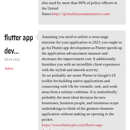
also used by more than 60% of police officers in
the United
States.
https://globaldepotammunition.com/
flutter app
Assuming you need to utilize a cross-stage
Assuming you need to utilize
structure for your application in 2021 you ought to
dev...
go for Flutter app development as Flutter speeds up
the application advancement measure and
decreases the improvement cost. It additionally
28.04.2022
furnishes you with an incredible client experience
Adres
with the stylish and smooth activity.
As we probably are aware Flutter is Google's UI
toolkit for building native applications and
connecting with UIs for versatile, web, and work
areas from a solitary codebase. It is undoubtedly
probably the most ideal decision for new
businesses, business people, and enormous scope
undertakings to think of the greatest elements
application without making an opening in the
pocket.
https://www.franticpro.com/flutter-app-