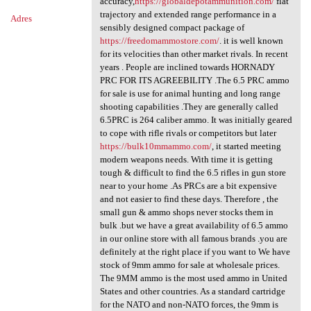
accuracy,
https://globaldepotammunition.com/
flat
trajectory and extended range performance in a
Adres
sensibly designed compact package of
https://freedomammostore.com/
. it is well known
for its velocities than other market rivals. In recent
years . People are inclined towards HORNADY
PRC FOR ITS AGREEBILITY .The 6.5 PRC ammo
for sale is use for animal hunting and long range
shooting capabilities .They are generally called
6.5PRC is 264 caliber ammo. It was initially geared
to cope with rifle rivals or competitors but later
https://bulk10mmammo.com/
, it started meeting
modern weapons needs. With time it is getting
tough & difficult to find the 6.5 rifles in gun store
near to your home .As PRCs are a bit expensive
and not easier to find these days. Therefore , the
small gun & ammo shops never stocks them in
bulk .but we have a great availability of 6.5 ammo
in our online store with all famous brands .you are
definitely at the right place if you want to We have
stock of 9mm ammo for sale at wholesale prices.
The 9MM ammo is the most used ammo in United
States and other countries. As a standard cartridge
for the NATO and non-NATO forces, the 9mm is