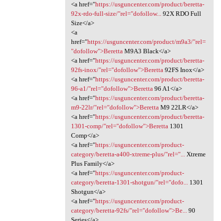
<a href="
https://usguncenter.com/product/beretta-
92x-rdo-full-size/"rel="dofollow...
92X RDO Full
Size</a>
<a
href="
https://usguncenter.com/product/m9a3/"rel=
"dofollow">Beretta
M9A3 Black</a>
<a href="
https://usguncenter.com/product/beretta-
92fs-inox/"rel="dofollow">Beretta
92FS Inox</a>
<a href="
https://usguncenter.com/product/beretta-
96-a1/"rel="dofollow">Beretta
96 A1</a>
<a href="
https://usguncenter.com/product/beretta-
m9-22lr/"rel="dofollow">Beretta
M9 22LR</a>
<a href="
https://usguncenter.com/product/beretta-
1301-comp/"rel="dofollow">Beretta
1301
Comp</a>
<a href="
https://usguncenter.com/product-
category/beretta-a400-xtreme-plus/"rel="...
Xtreme
Plus Family</a>
<a href="
https://usguncenter.com/product-
category/beretta-1301-shotgun/"rel="dofo...
1301
Shotgun</a>
<a href="
https://usguncenter.com/product-
category/beretta-92fs/"rel="dofollow">Be...
90
Series</a>