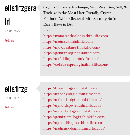
ellafitzgera
Crypto Currency Exchange, Your Way. Buy, Sell, &
Crypto Currency Exchange,
Trade with the Most User-Friendly Crypto
ld
Platform. We’re Obsessed with Security So You
Don’t Have to Be.
visit :
07.05.2022
https://mataamasktalogin.thinkific.com
Adres
https://metmsak.thinkific.com
https://pro-coinbase.thinkific.com/
https://geminrilogin.thinkific.com/
https://upfoldlogin.thinkific.com/
https://coinbausprologin.thinkific.com/
ellafitzg
https://kragonlogin.thinkific.com/
https://kragonlogin.thinkific
https://uphonyldlgin.thinkific.com
07.05.2022
https://upholdaplgin.thinkific.com/
https://upholdapwlet.thinkific.com
Adres
https://upholfsdlogin.thinkific.com
https://geminicm-login.thinkific.com/
https://upholdil0ginn.thinkific.com
https://metmask-logiin.thinkific.com/