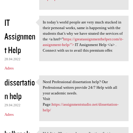
IT
In today’s world people are very much stucked in
In today’s world people are
their personal works, same is happening with the
Assignmen
students that’s why we have strated the services of
the <a href="
https://greatassignmenthelper.com/it-
assignment-help/">
IT Assignment Help </a> .
t Help
Connect with us to avail this premium offer.
28.04.2022
Adres
dissertatio
Need Professional dissertation help? Our
Need Professional
Professional writers provide 24/7 Help with all
n help
your academic needs.
Visit
Page:
https://assignmentstudio.net/dissertation-
29.04.2022
help/
Adres