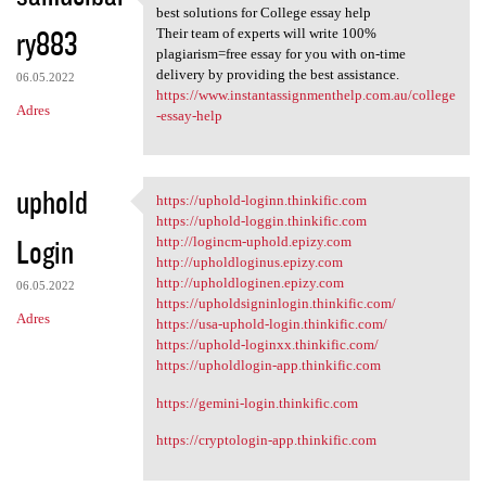
Instant Assignment Help
best solutions for College essay help
ry883
Their team of experts will write 100%
plagiarism=free essay for you with on-time
delivery by providing the best assistance.
06.05.2022
https://www.instantassignmenthelp.com.au/college
Adres
-essay-help
uphold
https://uphold-loginn.thinkific.com
https://uphold-loginn
https://uphold-loggin.thinkific.com
Login
http://logincm-uphold.epizy.com
http://upholdloginus.epizy.com
http://upholdloginen.epizy.com
06.05.2022
https://upholdsigninlogin.thinkific.com/
Adres
https://usa-uphold-login.thinkific.com/
https://uphold-loginxx.thinkific.com/
https://upholdlogin-app.thinkific.com
https://gemini-login.thinkific.com
https://cryptologin-app.thinkific.com