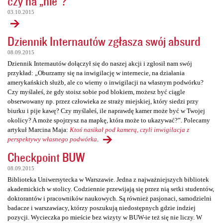
czy na „nie”?
03.10.2015
Dziennik Internautów zgłasza swój absurd
08.09.2015
Dziennik Internautów dołączył się do naszej akcji i zgłosił nam swój
przykład: „Oburzamy się na inwigilację w internecie, na działania
amerykańskich służb, ale co wiemy o inwigilacji na własnym podwórku?
Czy myślałeś, że gdy stoisz sobie pod blokiem, możesz być ciągle
obserwowany np. przez człowieka ze straży miejskiej, który siedzi przy
biurku i pije kawę? Czy myślałeś, ile naprawdę kamer może być w Twojej
okolicy? A może spojrzysz na mapkę, która może to ukazywać?”. Polecamy
artykuł Marcina Maja:
Ktoś nasikał pod kamerą, czyli inwigilacja z
perspektywy własnego podwórka
.
Checkpoint BUW
08.09.2015
Biblioteka Uniwersytecka w Warszawie. Jedna z najważniejszych bibliotek
akademickich w stolicy. Codziennie przewijają się przez nią setki studentów,
doktorantów i pracowników naukowych. Są również pasjonaci, samodzielni
badacze i warszawiacy, którzy poszukują niedostępnych gdzie indziej
pozycji. Wycieczka po mieście bez wizyty w BUW-ie też się nie liczy. W