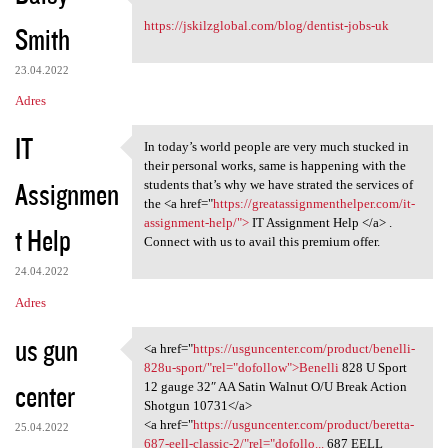
Excellent Content!
https://jskilzglobal.com/blog/dentist-jobs-uk
Smith
23.04.2022
Adres
IT
In today’s world people are very much stucked in
In today’s world people are
their personal works, same is happening with the
Assignmen
students that’s why we have strated the services of
the <a href="
https://greatassignmenthelper.com/it-
assignment-help/">
IT Assignment Help </a> .
t Help
Connect with us to avail this premium offer.
24.04.2022
Adres
us gun
<a href="
https://usguncenter.com/product/benelli-
<a href="https://usguncenter
828u-sport/"rel="dofollow">Benelli
828 U Sport
center
12 gauge 32″ AA Satin Walnut O/U Break Action
Shotgun 10731</a>
<a href="
https://usguncenter.com/product/beretta-
25.04.2022
687-eell-classic-2/"rel="dofollo...
687 EELL