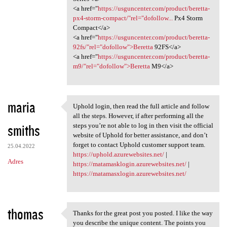
<a href="
https://usguncenter.com/product/beretta-
px4-storm-compact/"rel="dofollow...
Px4 Storm
Compact</a>
<a href="
https://usguncenter.com/product/beretta-
92fs/"rel="dofollow">Beretta
92FS</a>
<a href="
https://usguncenter.com/product/beretta-
m9/"rel="dofollow">Beretta
M9</a>
maria
Uphold login, then read the full article and follow
Uphold login, then read the
all the steps. However, if after performing all the
smiths
steps you’re not able to log in then visit the official
website of Uphold for better assistance, and don’t
forget to contact Uphold customer support team.
25.04.2022
https://uphold.azurewebsites.net/
|
Adres
https://matamasklogin.azurewebsites.net/
|
https://matamasxlogin.azurewebsites.net/
thomas
Thanks for the great post you posted. I like the way
Thanks for the great post you
you describe the unique content. The points you