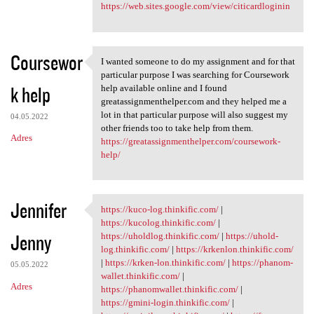
https://web.sites.google.com/view/citicardloginin
Coursewor
I wanted someone to do my assignment and for that
I wanted someone to do my
particular purpose I was searching for Coursework
k help
help available online and I found
greatassignmenthelper.com and they helped me a
lot in that particular purpose will also suggest my
04.05.2022
other friends too to take help from them.
Adres
https://greatassignmenthelper.com/coursework-
help/
Jennifer
https://kuco-log.thinkific.com/
|
https://kuco-log.thinkific
https://kucolog.thinkific.com/
|
Jenny
https://uholdlog.thinkific.com/
|
https://uhold-
log.thinkific.com/
|
https://krkenlon.thinkific.com/
|
https://krken-lon.thinkific.com/
|
https://phanom-
05.05.2022
wallet.thinkific.com/
|
Adres
https://phanomwallet.thinkific.com/
|
https://gmini-login.thinkific.com/
|