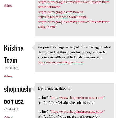
https://sites.google.com/cryptouswallet.com/myet
Adres
herwallet/home
https://sites.google.com/how-to-
activate.me/coinbase-wallet/home
https://sites.google.com/cryptouswallet.com/trust-
wallet/home
Krishna
We provide a large variety of 3d rendering, interior
We provide a large variety of
designs and 3d floor plans for homes, residential
Team
apartments, office and industrial designs, etc.
https://www.teamdesigns.com.au
22.04.2022
Adres
shopmushr
Buy magic mushrooms
Buy magic mushrooms
<a href="
https://www.shopmushroomusa.com/"
oomusa
rel="dofollow">Psilocybe cubensis</a>
23.04.2022
<a href="
https://www.shopmushroomusa.com/"
rel="dofollow">buy magic mushrooms</a>
Adres