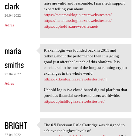
clark
raise are valid and reasonable. I am a tech support
expert telling you about.
https://matamasklogin.azurewebsites.net/
26.04.2022
https://matamasxlogin.azurewebsites.net/
Adres
https://uphold.azurewebsites.net/
maria
Kraken login was founded back in 2011 and
Kraken login was founded back
talking about the performance then it is going
smiths
good just after the launch of this platform. It is
considered to be one of the longest-running crypto
exchanges in the whole world .
27.04.2022
https://krkenlogin.azurewebsites.net/
|
Adres
Uphold login is a cloud-based digital platform that
provides financial services to users worldwide.
https://uphaldlogi.azurewebsites.net/
BRIGHT
The 6.5 Precision Rifle Cartridge was designed to
The 6.5 Precision Rifle
achieve the highest levels of
27.04.2022