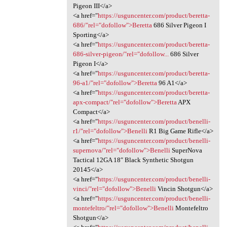
Pigeon III</a>
<a href="
https://usguncenter.com/product/beretta-
686/"rel="dofollow">Beretta
686 Silver Pigeon I
Sporting</a>
<a href="
https://usguncenter.com/product/beretta-
686-silver-pigeon/"rel="dofollow...
686 Silver
Pigeon I</a>
<a href="
https://usguncenter.com/product/beretta-
96-a1/"rel="dofollow">Beretta
96 A1</a>
<a href="
https://usguncenter.com/product/beretta-
apx-compact/"rel="dofollow">Beretta
APX
Compact</a>
<a href="
https://usguncenter.com/product/benelli-
r1/"rel="dofollow">Benelli
R1 Big Game Rifle</a>
<a href="
https://usguncenter.com/product/benelli-
supernova/"rel="dofollow">Benelli
SuperNova
Tactical 12GA 18″ Black Synthetic Shotgun
20145</a>
<a href="
https://usguncenter.com/product/benelli-
vinci/"rel="dofollow">Benelli
Vincin Shotgun</a>
<a href="
https://usguncenter.com/product/benelli-
montefeltro/"rel="dofollow">Benelli
Montefeltro
Shotgun</a>