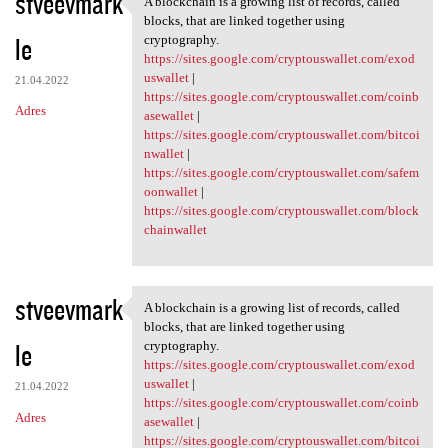
stveevmark
A blockchain is a growing list of records, called
A blockchain is a growing
o
blocks, that are linked together using
le
m
cryptography.
https://sites.google.com/cryptouswallet.com/exod
e
uswallet
|
21.04.2022
n
https://sites.google.com/cryptouswallet.com/coinb
Adres
asewallet
|
t
https://sites.google.com/cryptouswallet.com/bitcoi
a
nwallet
|
https://sites.google.com/cryptouswallet.com/safem
r
oonwallet
|
z
https://sites.google.com/cryptouswallet.com/block
chainwallet
e
stveevmark
A blockchain is a growing list of records, called
A blockchain is a growing
blocks, that are linked together using
le
cryptography.
https://sites.google.com/cryptouswallet.com/exod
uswallet
|
21.04.2022
https://sites.google.com/cryptouswallet.com/coinb
Adres
asewallet
|
https://sites.google.com/cryptouswallet.com/bitcoi