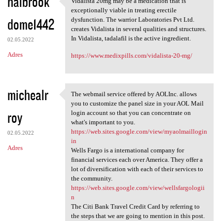
halbrook
Vidalista 20mg may be a medication that is
Vidalista 20mg may be a
exceptionally viable in treating erectile
dome1442
dysfunction. The warrior Laboratories Pvt Ltd.
creates Vidalista in several qualities and structures.
In Vidalista, tadalafil is the active ingredient.
02.05.2022
Adres
https://www.medixpills.com/vidalista-20-mg/
michealr
The webmail service offered by AOLInc. allows
The webmail service offered
you to customize the panel size in your AOL Mail
roy
login account so that you can concentrate on
what's important to you.
https://web.sites.google.com/view/myaolmaillogin
02.05.2022
in
Adres
Wells Fargo is a international company for
financial services each over America. They offer a
lot of diversification with each of their services to
the community.
https://web.sites.google.com/view/wellsfargologii
n
The Citi Bank Travel Credit Card by referring to
the steps that we are going to mention in this post.