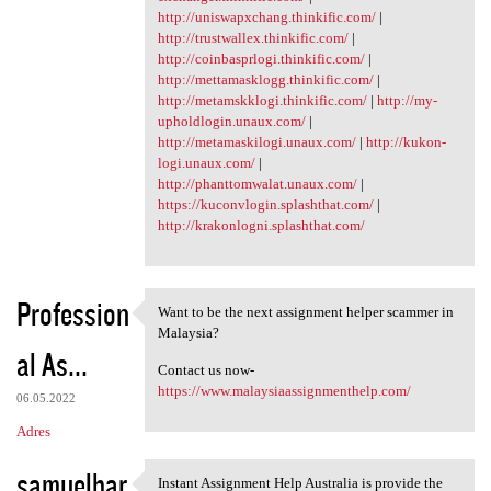
http://uniswapxchang.thinkific.com/
|
http://trustwallex.thinkific.com/
|
http://coinbasprlogi.thinkific.com/
|
http://mettamasklogg.thinkific.com/
|
http://metamskklogi.thinkific.com/
|
http://my-
upholdlogin.unaux.com/
|
http://metamaskilogi.unaux.com/
|
http://kukon-
logi.unaux.com/
|
http://phanttomwalat.unaux.com/
|
https://kuconvlogin.splashthat.com/
|
http://krakonlogni.splashthat.com/
Profession
Want to be the next assignment helper scammer in
Want to be the next
Malaysia?
al As...
Contact us now-
https://www.malaysiaassignmenthelp.com/
06.05.2022
Adres
samuelbar
Instant Assignment Help Australia is provide the