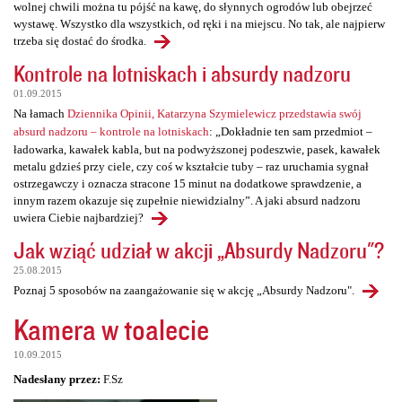
wolnej chwili można tu pójść na kawę, do słynnych ogrodów lub obejrzeć
wystawę. Wszystko dla wszystkich, od ręki i na miejscu. No tak, ale najpierw
trzeba się dostać do środka.
Kontrole na lotniskach i absurdy nadzoru
01.09.2015
Na łamach
Dziennika Opinii, Katarzyna Szymielewicz przedstawia swój
absurd nadzoru – kontrole na lotniskach
: „Dokładnie ten sam przedmiot –
ładowarka, kawałek kabla, but na podwyższonej podeszwie, pasek, kawałek
metalu gdzieś przy ciele, czy coś w kształcie tuby – raz uruchamia sygnał
ostrzegawczy i oznacza stracone 15 minut na dodatkowe sprawdzenie, a
innym razem okazuje się zupełnie niewidzialny”. A jaki absurd nadzoru
uwiera Ciebie najbardziej?
Jak wziąć udział w akcji „Absurdy Nadzoru"?
25.08.2015
Poznaj 5 sposobów na zaangażowanie się w akcję „Absurdy Nadzoru".
Kamera w toalecie
10.09.2015
Nadesłany przez:
F.Sz