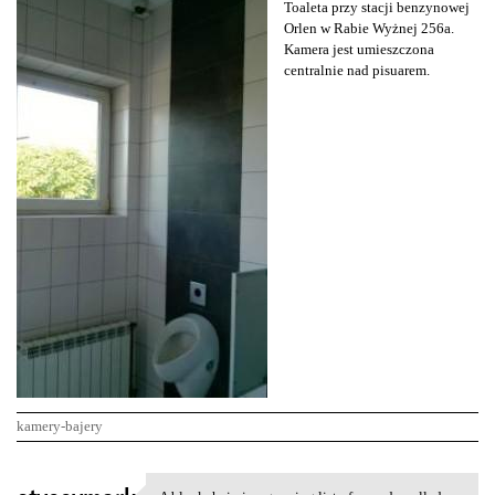
Toaleta przy stacji benzynowej
Orlen w Rabie Wyżnej 256a.
Kamera jest umieszczona
centralnie nad pisuarem.
kamery-bajery
K