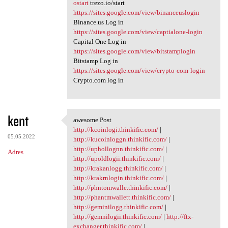
ostart
trezo.io/start
https://sites.google.com/view/binanceuslogin
Binance.us Log in
https://sites.google.com/view/captialone-login
Capital One Log in
https://sites.google.com/view/bitstamplogin
Bitstamp Log in
https://sites.google.com/view/crypto-com-login
Crypto.com log in
kent
awesome Post
awesome Post
http://kcoinlogi.thinkific.com/
|
05.05.2022
http://kucoinloggn.thinkific.com/
|
http://uphollognn.thinkific.com/
|
Adres
http://upoldlogii.thinkific.com/
|
http://krakanlogg.thinkific.com/
|
http://krakrnlogin.thinkific.com/
|
http://phntomwalle.thinkific.com/
|
http://phantmwallett.thinkific.com/
|
http://geminilogg.thinkific.com/
|
http://gemnilogii.thinkific.com/
|
http://ftx-
exchanger.thinkific.com/
|