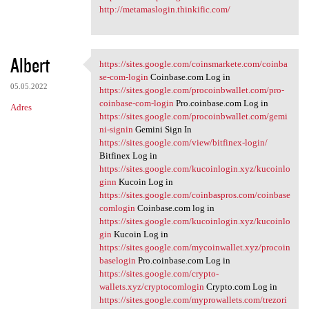
http://metamaslogin.thinkific.com/
Albert
https://sites.google.com/coinsmarkete.com/coinba
https://sites.google.com
se-com-login
Coinbase.com Log in
05.05.2022
https://sites.google.com/procoinbwallet.com/pro-
coinbase-com-login
Pro.coinbase.com Log in
Adres
https://sites.google.com/procoinbwallet.com/gemi
ni-signin
Gemini Sign In
https://sites.google.com/view/bitfinex-login/
Bitfinex Log in
https://sites.google.com/kucoinlogin.xyz/kucoinlo
ginn
Kucoin Log in
https://sites.google.com/coinbaspros.com/coinbase
comlogin
Coinbase.com log in
https://sites.google.com/kucoinlogin.xyz/kucoinlo
gin
Kucoin Log in
https://sites.google.com/mycoinwallet.xyz/procoin
baselogin
Pro.coinbase.com Log in
https://sites.google.com/crypto-
wallets.xyz/cryptocomlogin
Crypto.com Log in
https://sites.google.com/myprowallets.com/trezori