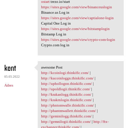
ostart
trezo.io/start
https://sites.google.com/view/binanceuslogin
Binance.us Log in
https://sites.google.com/view/captialone-login
Capital One Log in
https://sites.google.com/view/bitstamplogin
Bitstamp Log in
https://sites.google.com/view/crypto-com-login
Crypto.com log in
kent
awesome Post
awesome Post
http://kcoinlogi.thinkific.com/
|
05.05.2022
http://kucoinloggn.thinkific.com/
|
http://uphollognn.thinkific.com/
|
Adres
http://upoldlogii.thinkific.com/
|
http://krakanlogg.thinkific.com/
|
http://krakrnlogin.thinkific.com/
|
http://phntomwalle.thinkific.com/
|
http://phantmwallett.thinkific.com/
|
http://geminilogg.thinkific.com/
|
http://gemnilogii.thinkific.com/
|
http://ftx-
exchanger.thinkific.com/
|