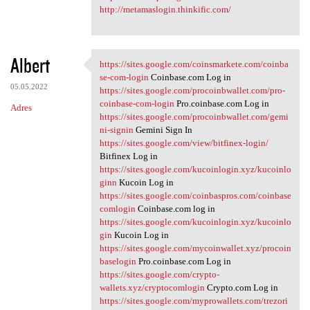
http://metamaslogin.thinkific.com/
Albert
https://sites.google.com/coinsmarkete.com/coinba
https://sites.google.com
se-com-login
Coinbase.com Log in
05.05.2022
https://sites.google.com/procoinbwallet.com/pro-
coinbase-com-login
Pro.coinbase.com Log in
Adres
https://sites.google.com/procoinbwallet.com/gemi
ni-signin
Gemini Sign In
https://sites.google.com/view/bitfinex-login/
Bitfinex Log in
https://sites.google.com/kucoinlogin.xyz/kucoinlo
ginn
Kucoin Log in
https://sites.google.com/coinbaspros.com/coinbase
comlogin
Coinbase.com log in
https://sites.google.com/kucoinlogin.xyz/kucoinlo
gin
Kucoin Log in
https://sites.google.com/mycoinwallet.xyz/procoin
baselogin
Pro.coinbase.com Log in
https://sites.google.com/crypto-
wallets.xyz/cryptocomlogin
Crypto.com Log in
https://sites.google.com/myprowallets.com/trezori