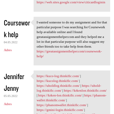
https://web.sites.google.com/view/citicardloginin
Coursewor
I wanted someone to do my assignment and for that
I wanted someone to do my
particular purpose I was searching for Coursework
k help
help available online and I found
greatassignmenthelper.com and they helped me a
lot in that particular purpose will also suggest my
04.05.2022
other friends too to take help from them.
Adres
https://greatassignmenthelper.com/coursework-
help/
Jennifer
https://kuco-log.thinkific.com/
|
https://kuco-log.thinkific
https://kucolog.thinkific.com/
|
Jenny
https://uholdlog.thinkific.com/
|
https://uhold-
log.thinkific.com/
|
https://krkenlon.thinkific.com/
|
https://krken-lon.thinkific.com/
|
https://phanom-
05.05.2022
wallet.thinkific.com/
|
Adres
https://phanomwallet.thinkific.com/
|
https://gmini-login.thinkific.com/
|