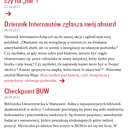
czy na „nie”?
03.10.2015
Dziennik Internautów zgłasza swój absurd
08.09.2015
Dziennik Internautów dołączył się do naszej akcji i zgłosił nam swój
przykład: „Oburzamy się na inwigilację w internecie, na działania
amerykańskich służb, ale co wiemy o inwigilacji na własnym podwórku?
Czy myślałeś, że gdy stoisz sobie pod blokiem, możesz być ciągle
obserwowany np. przez człowieka ze straży miejskiej, który siedzi przy
biurku i pije kawę? Czy myślałeś, ile naprawdę kamer może być w Twojej
okolicy? A może spojrzysz na mapkę, która może to ukazywać?”. Polecamy
artykuł Marcina Maja:
Ktoś nasikał pod kamerą, czyli inwigilacja z
perspektywy własnego podwórka
.
Checkpoint BUW
08.09.2015
Biblioteka Uniwersytecka w Warszawie. Jedna z najważniejszych bibliotek
akademickich w stolicy. Codziennie przewijają się przez nią setki studentów,
doktorantów i pracowników naukowych. Są również pasjonaci, samodzielni
badacze i warszawiacy, którzy poszukują niedostępnych gdzie indziej
pozycji. Wycieczka po mieście bez wizyty w BUW-ie też się nie liczy. W