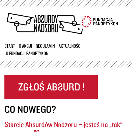
Przejdź
do
treści
START
O AKCJI
REGULAMIN
AKTUALNOŚCI
O FUNDACJI PANOPTYKON
CO NOWEGO?
Starcie Absurdów Nadzoru – jesteś na „tak”