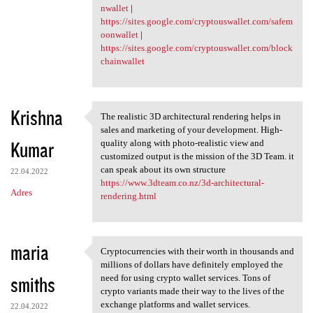
nwallet
|
https://sites.google.com/cryptouswallet.com/safem
oonwallet
|
https://sites.google.com/cryptouswallet.com/block
chainwallet
Krishna
The realistic 3D architectural rendering helps in
The realistic 3D
sales and marketing of your development. High-
Kumar
quality along with photo-realistic view and
customized output is the mission of the 3D Team. it
can speak about its own structure
22.04.2022
https://www.3dteam.co.nz/3d-architectural-
Adres
rendering.html
maria
Cryptocurrencies with their worth in thousands and
Cryptocurrencies with their
millions of dollars have definitely employed the
smiths
need for using crypto wallet services. Tons of
crypto variants made their way to the lives of the
exchange platforms and wallet services.
22.04.2022