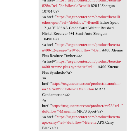
<a href="
https://usguncenter.com/product/benelli-
828u/"rel="dofollow">Benelli
828 U Shotgun
10704</a>
<a href="
https://usguncenter.com/product/benelli-
ethos-sport/"rel="dofollow">Benelli
Ethos Sport
12-ga 3″ 28″ AA-Grade Satin Walnut Brushed
Nickel Receiver 4+1 Semi-Auto Shotgun
10490</a>
<a href="
https://usguncenter.com/product/beretta-
a400-12-gauge/"rel="dofollow">Be...
A400 Xtreme
Plus Realtree Timber</a>
<a href="
https://usguncenter.com/product/beretta-
a400-xtreme-plus-synthetic/"rel=...
A400 Xtreme
Plus Synthetic</a>
<a
href="
https://usguncenter.com/product/manurhin-
mr73/"rel="dofollow">Manurhin
MR73
Gendarmerie.</a>
<a
href="
https://usguncenter.com/product/mr73/"rel="
dofollow">Manurhin
MR73 Sport</a>
<a href="
https://usguncenter.com/product/beretta-
apx-carry/"rel="dofollow">Beretta
APX Carry
Black</a>