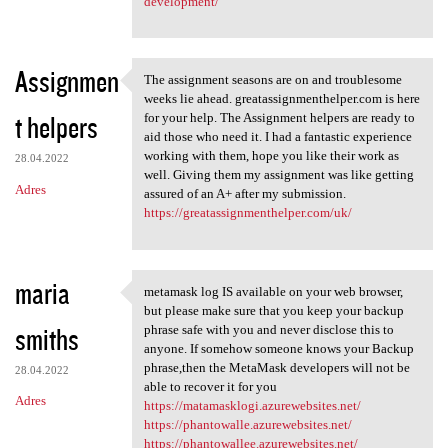
development/
Assignmen
The assignment seasons are on and troublesome
The assignment seasons are on
weeks lie ahead. greatassignmenthelper.com is here
t helpers
for your help. The Assignment helpers are ready to
aid those who need it. I had a fantastic experience
working with them, hope you like their work as
28.04.2022
well. Giving them my assignment was like getting
Adres
assured of an A+ after my submission.
https://greatassignmenthelper.com/uk/
maria
metamask log IS available on your web browser,
metamask log IS available on
but please make sure that you keep your backup
smiths
phrase safe with you and never disclose this to
anyone. If somehow someone knows your Backup
phrase,then the MetaMask developers will not be
28.04.2022
able to recover it for you
Adres
https://matamasklogi.azurewebsites.net/
https://phantowalle.azurewebsites.net/
https://phantowallee.azurewebsites.net/