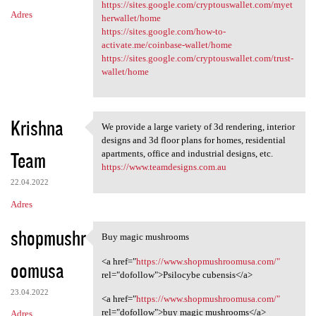
https://sites.google.com/cryptouswallet.com/myet
Adres
herwallet/home
https://sites.google.com/how-to-
activate.me/coinbase-wallet/home
https://sites.google.com/cryptouswallet.com/trust-
wallet/home
Krishna
We provide a large variety of 3d rendering, interior
We provide a large variety of
designs and 3d floor plans for homes, residential
Team
apartments, office and industrial designs, etc.
https://www.teamdesigns.com.au
22.04.2022
Adres
shopmushr
Buy magic mushrooms
Buy magic mushrooms
<a href="
https://www.shopmushroomusa.com/"
oomusa
rel="dofollow">Psilocybe cubensis</a>
23.04.2022
<a href="
https://www.shopmushroomusa.com/"
rel="dofollow">buy magic mushrooms</a>
Adres