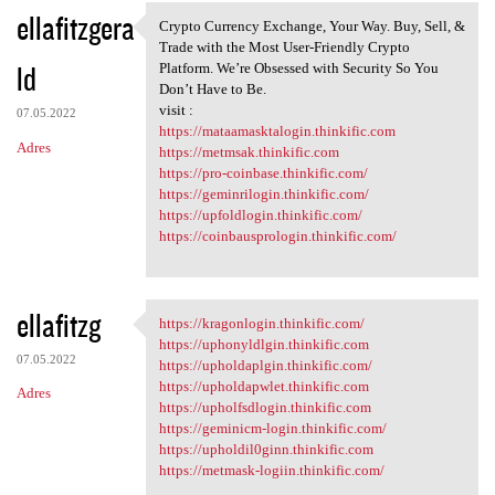
ellafitzgera
Crypto Currency Exchange, Your Way. Buy, Sell, &
Crypto Currency Exchange,
Trade with the Most User-Friendly Crypto
ld
Platform. We’re Obsessed with Security So You
Don’t Have to Be.
visit :
07.05.2022
https://mataamasktalogin.thinkific.com
Adres
https://metmsak.thinkific.com
https://pro-coinbase.thinkific.com/
https://geminrilogin.thinkific.com/
https://upfoldlogin.thinkific.com/
https://coinbausprologin.thinkific.com/
ellafitzg
https://kragonlogin.thinkific.com/
https://kragonlogin.thinkific
https://uphonyldlgin.thinkific.com
07.05.2022
https://upholdaplgin.thinkific.com/
https://upholdapwlet.thinkific.com
Adres
https://upholfsdlogin.thinkific.com
https://geminicm-login.thinkific.com/
https://upholdil0ginn.thinkific.com
https://metmask-logiin.thinkific.com/