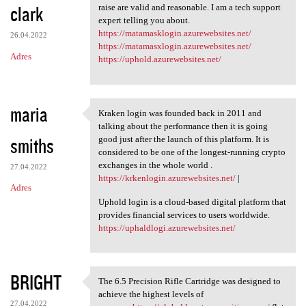
clark
raise are valid and reasonable. I am a tech support
expert telling you about.
https://matamasklogin.azurewebsites.net/
26.04.2022
https://matamasxlogin.azurewebsites.net/
Adres
https://uphold.azurewebsites.net/
maria
Kraken login was founded back in 2011 and
Kraken login was founded back
talking about the performance then it is going
smiths
good just after the launch of this platform. It is
considered to be one of the longest-running crypto
exchanges in the whole world .
27.04.2022
https://krkenlogin.azurewebsites.net/
|
Adres
Uphold login is a cloud-based digital platform that
provides financial services to users worldwide.
https://uphaldlogi.azurewebsites.net/
BRIGHT
The 6.5 Precision Rifle Cartridge was designed to
The 6.5 Precision Rifle
achieve the highest levels of
27.04.2022