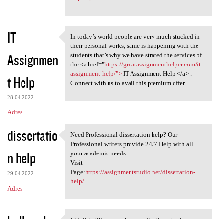
IT
In today’s world people are very much stucked in
In today’s world people are
their personal works, same is happening with the
Assignmen
students that’s why we have strated the services of
the <a href="
https://greatassignmenthelper.com/it-
assignment-help/">
IT Assignment Help </a> .
t Help
Connect with us to avail this premium offer.
28.04.2022
Adres
dissertatio
Need Professional dissertation help? Our
Need Professional
Professional writers provide 24/7 Help with all
n help
your academic needs.
Visit
Page:
https://assignmentstudio.net/dissertation-
29.04.2022
help/
Adres