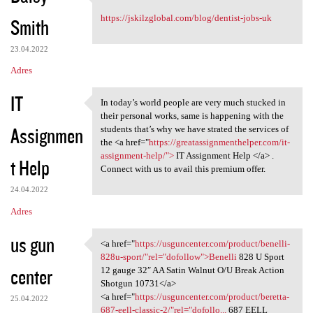
Excellent Content!
https://jskilzglobal.com/blog/dentist-jobs-uk
Smith
23.04.2022
Adres
IT
In today’s world people are very much stucked in
In today’s world people are
their personal works, same is happening with the
Assignmen
students that’s why we have strated the services of
the <a href="
https://greatassignmenthelper.com/it-
assignment-help/">
IT Assignment Help </a> .
t Help
Connect with us to avail this premium offer.
24.04.2022
Adres
us gun
<a href="
https://usguncenter.com/product/benelli-
<a href="https://usguncenter
828u-sport/"rel="dofollow">Benelli
828 U Sport
center
12 gauge 32″ AA Satin Walnut O/U Break Action
Shotgun 10731</a>
<a href="
https://usguncenter.com/product/beretta-
25.04.2022
687-eell-classic-2/"rel="dofollo...
687 EELL