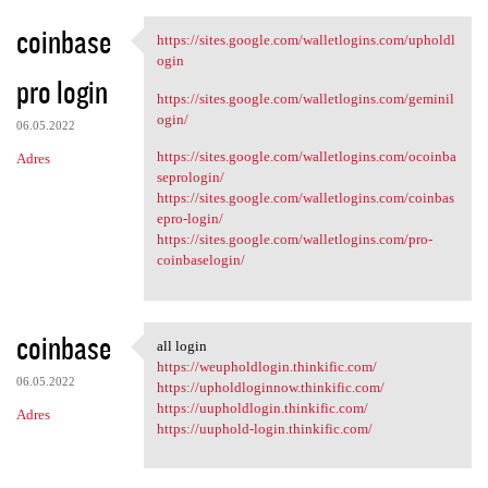
coinbase
https://sites.google.com/walletlogins.com/upholdl
https://sites.google.com
ogin
pro login
https://sites.google.com/walletlogins.com/geminil
ogin/
06.05.2022
https://sites.google.com/walletlogins.com/ocoinba
Adres
seprologin/
https://sites.google.com/walletlogins.com/coinbas
epro-login/
https://sites.google.com/walletlogins.com/pro-
coinbaselogin/
coinbase
all login
all login
https://weupholdlogin.thinkific.com/
06.05.2022
https://upholdloginnow.thinkific.com/
https://uupholdlogin.thinkific.com/
Adres
https://uuphold-login.thinkific.com/