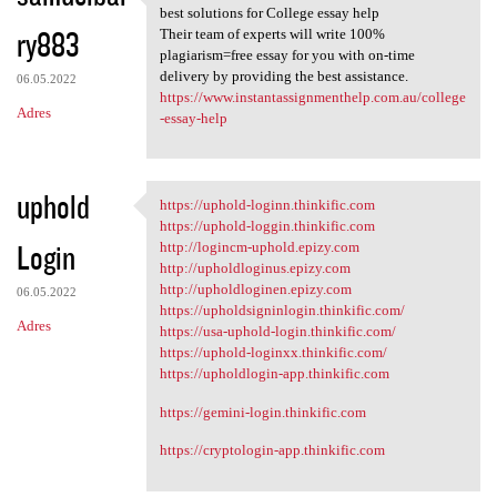
Instant Assignment Help
best solutions for College essay help
ry883
Their team of experts will write 100%
plagiarism=free essay for you with on-time
delivery by providing the best assistance.
06.05.2022
https://www.instantassignmenthelp.com.au/college
Adres
-essay-help
uphold
https://uphold-loginn.thinkific.com
https://uphold-loginn
https://uphold-loggin.thinkific.com
Login
http://logincm-uphold.epizy.com
http://upholdloginus.epizy.com
http://upholdloginen.epizy.com
06.05.2022
https://upholdsigninlogin.thinkific.com/
Adres
https://usa-uphold-login.thinkific.com/
https://uphold-loginxx.thinkific.com/
https://upholdlogin-app.thinkific.com
https://gemini-login.thinkific.com
https://cryptologin-app.thinkific.com