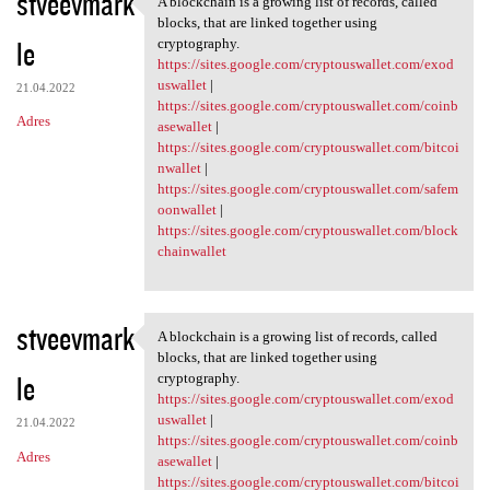
stveevmark
A blockchain is a growing list of records, called
A blockchain is a growing
o
blocks, that are linked together using
le
m
cryptography.
https://sites.google.com/cryptouswallet.com/exod
e
uswallet
|
21.04.2022
n
https://sites.google.com/cryptouswallet.com/coinb
Adres
asewallet
|
t
https://sites.google.com/cryptouswallet.com/bitcoi
a
nwallet
|
https://sites.google.com/cryptouswallet.com/safem
r
oonwallet
|
z
https://sites.google.com/cryptouswallet.com/block
chainwallet
e
stveevmark
A blockchain is a growing list of records, called
A blockchain is a growing
blocks, that are linked together using
le
cryptography.
https://sites.google.com/cryptouswallet.com/exod
uswallet
|
21.04.2022
https://sites.google.com/cryptouswallet.com/coinb
Adres
asewallet
|
https://sites.google.com/cryptouswallet.com/bitcoi