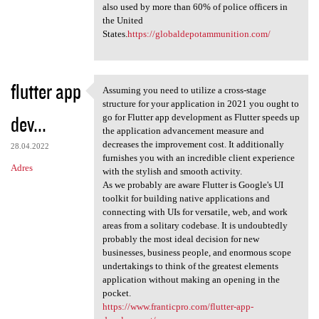
also used by more than 60% of police officers in
the United
States.
https://globaldepotammunition.com/
flutter app
Assuming you need to utilize a cross-stage
Assuming you need to utilize
structure for your application in 2021 you ought to
dev...
go for Flutter app development as Flutter speeds up
the application advancement measure and
decreases the improvement cost. It additionally
28.04.2022
furnishes you with an incredible client experience
Adres
with the stylish and smooth activity.
As we probably are aware Flutter is Google's UI
toolkit for building native applications and
connecting with UIs for versatile, web, and work
areas from a solitary codebase. It is undoubtedly
probably the most ideal decision for new
businesses, business people, and enormous scope
undertakings to think of the greatest elements
application without making an opening in the
pocket.
https://www.franticpro.com/flutter-app-