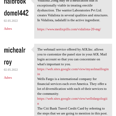
halbrook
Vidalista 20mg may be a medication that is
Vidalista 20mg may be a
exceptionally viable in treating erectile
dome1442
dysfunction. The warrior Laboratories Pvt Ltd.
creates Vidalista in several qualities and structures.
In Vidalista, tadalafil is the active ingredient.
02.05.2022
Adres
https://www.medixpills.com/vidalista-20-mg/
michealr
The webmail service offered by AOLInc. allows
The webmail service offered
you to customize the panel size in your AOL Mail
roy
login account so that you can concentrate on
what's important to you.
https://web.sites.google.com/view/myaolmaillogin
02.05.2022
in
Adres
Wells Fargo is a international company for
financial services each over America. They offer a
lot of diversification with each of their services to
the community.
https://web.sites.google.com/view/wellsfargologii
n
The Citi Bank Travel Credit Card by referring to
the steps that we are going to mention in this post.