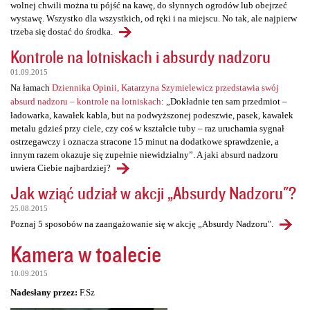
wolnej chwili można tu pójść na kawę, do słynnych ogrodów lub obejrzeć
wystawę. Wszystko dla wszystkich, od ręki i na miejscu. No tak, ale najpierw
trzeba się dostać do środka.
Kontrole na lotniskach i absurdy nadzoru
01.09.2015
Na łamach
Dziennika Opinii, Katarzyna Szymielewicz przedstawia swój
absurd nadzoru – kontrole na lotniskach
: „Dokładnie ten sam przedmiot –
ładowarka, kawałek kabla, but na podwyższonej podeszwie, pasek, kawałek
metalu gdzieś przy ciele, czy coś w kształcie tuby – raz uruchamia sygnał
ostrzegawczy i oznacza stracone 15 minut na dodatkowe sprawdzenie, a
innym razem okazuje się zupełnie niewidzialny”. A jaki absurd nadzoru
uwiera Ciebie najbardziej?
Jak wziąć udział w akcji „Absurdy Nadzoru"?
25.08.2015
Poznaj 5 sposobów na zaangażowanie się w akcję „Absurdy Nadzoru".
Kamera w toalecie
10.09.2015
Nadesłany przez:
F.Sz