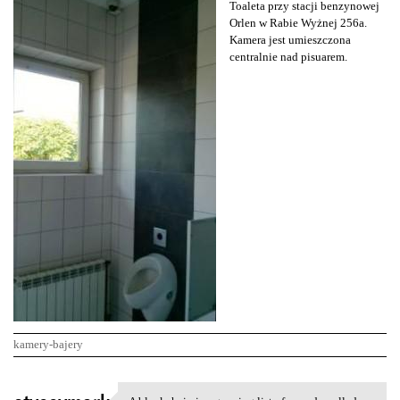
Toaleta przy stacji benzynowej
Orlen w Rabie Wyżnej 256a.
Kamera jest umieszczona
centralnie nad pisuarem.
kamery-bajery
K