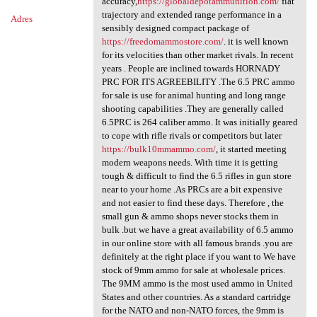
accuracy,
https://globaldepotammunition.com/
flat
trajectory and extended range performance in a
Adres
sensibly designed compact package of
https://freedomammostore.com/
. it is well known
for its velocities than other market rivals. In recent
years . People are inclined towards HORNADY
PRC FOR ITS AGREEBILITY .The 6.5 PRC ammo
for sale is use for animal hunting and long range
shooting capabilities .They are generally called
6.5PRC is 264 caliber ammo. It was initially geared
to cope with rifle rivals or competitors but later
https://bulk10mmammo.com/
, it started meeting
modern weapons needs. With time it is getting
tough & difficult to find the 6.5 rifles in gun store
near to your home .As PRCs are a bit expensive
and not easier to find these days. Therefore , the
small gun & ammo shops never stocks them in
bulk .but we have a great availability of 6.5 ammo
in our online store with all famous brands .you are
definitely at the right place if you want to We have
stock of 9mm ammo for sale at wholesale prices.
The 9MM ammo is the most used ammo in United
States and other countries. As a standard cartridge
for the NATO and non-NATO forces, the 9mm is