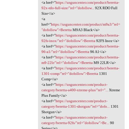
<a href="
https://usguncenter.com/product/beretta-
92x-rdo-full-size/"rel="dofollow...
92X RDO Full
Size</a>
<a
href="
https://usguncenter.com/product/m9a3/"rel=
"dofollow">Beretta
M9A3 Black</a>
<a href="
https://usguncenter.com/product/beretta-
92fs-inox/"rel="dofollow">Beretta
92FS Inox</a>
<a href="
https://usguncenter.com/product/beretta-
96-a1/"rel="dofollow">Beretta
96 A1</a>
<a href="
https://usguncenter.com/product/beretta-
m9-22lr/"rel="dofollow">Beretta
M9 22LR</a>
<a href="
https://usguncenter.com/product/beretta-
1301-comp/"rel="dofollow">Beretta
1301
Comp</a>
<a href="
https://usguncenter.com/product-
category/beretta-a400-xtreme-plus/"rel="...
Xtreme
Plus Family</a>
<a href="
https://usguncenter.com/product-
category/beretta-1301-shotgun/"rel="dofo...
1301
Shotgun</a>
<a href="
https://usguncenter.com/product-
category/beretta-92fs/"rel="dofollow">Be...
90
Series</a>