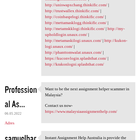
http://uniswapxchang.thinkific.com/
|
http://trustwallex.thinkific.com/
|
http://coinbasprlogi.thinkific.com/
|
http://mettamasklogg.thinkific.com/
|
http://metamskklogi.thinkific.com/
|
http://my-
upholdlogin.unaux.com/
|
http://metamaskilogi.unaux.com/
|
http://kukon-
logi.unaux.com/
|
http://phanttomwalat.unaux.com/
|
https://kuconvlogin.splashthat.com/
|
http://krakonlogni.splashthat.com/
Profession
Want to be the next assignment helper scammer in
Want to be the next
Malaysia?
al As...
Contact us now-
https://www.malaysiaassignmenthelp.com/
06.05.2022
Adres
samuelbar
Instant Assignment Help Australia is provide the