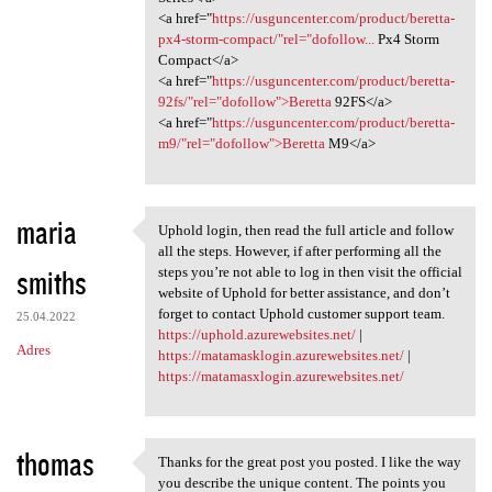
<a href="
https://usguncenter.com/product/beretta-
px4-storm-compact/"rel="dofollow...
Px4 Storm
Compact</a>
<a href="
https://usguncenter.com/product/beretta-
92fs/"rel="dofollow">Beretta
92FS</a>
<a href="
https://usguncenter.com/product/beretta-
m9/"rel="dofollow">Beretta
M9</a>
maria
Uphold login, then read the full article and follow
Uphold login, then read the
all the steps. However, if after performing all the
smiths
steps you’re not able to log in then visit the official
website of Uphold for better assistance, and don’t
forget to contact Uphold customer support team.
25.04.2022
https://uphold.azurewebsites.net/
|
Adres
https://matamasklogin.azurewebsites.net/
|
https://matamasxlogin.azurewebsites.net/
thomas
Thanks for the great post you posted. I like the way
Thanks for the great post you
you describe the unique content. The points you