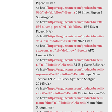
Pigeon III</a>
<a href="
https://usguncenter.com/product/beretta-
686/"rel="dofollow">Beretta
686 Silver Pigeon I
Sporting</a>
<a href="
https://usguncenter.com/product/beretta-
686-silver-pigeon/"rel="dofollow...
686 Silver
Pigeon I</a>
<a href="
https://usguncenter.com/product/beretta-
96-a1/"rel="dofollow">Beretta
96 A1</a>
<a href="
https://usguncenter.com/product/beretta-
apx-compact/"rel="dofollow">Beretta
APX
Compact</a>
<a href="
https://usguncenter.com/product/benelli-
r1/"rel="dofollow">Benelli
R1 Big Game Rifle</a>
<a href="
https://usguncenter.com/product/benelli-
supernova/"rel="dofollow">Benelli
SuperNova
Tactical 12GA 18″ Black Synthetic Shotgun
20145</a>
<a href="
https://usguncenter.com/product/benelli-
vinci/"rel="dofollow">Benelli
Vincin Shotgun</a>
<a href="
https://usguncenter.com/product/benelli-
montefeltro/"rel="dofollow">Benelli
Montefeltro
Shotgun</a>