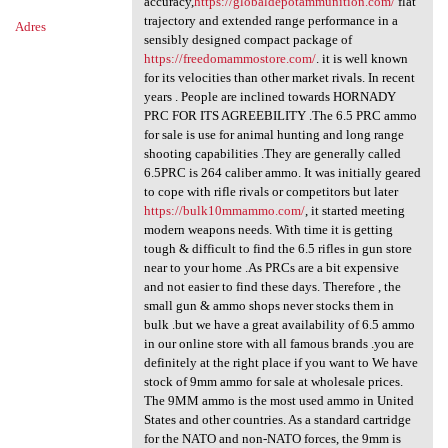
accuracy,
https://globaldepotammunition.com/
flat
trajectory and extended range performance in a
Adres
sensibly designed compact package of
https://freedomammostore.com/
. it is well known
for its velocities than other market rivals. In recent
years . People are inclined towards HORNADY
PRC FOR ITS AGREEBILITY .The 6.5 PRC ammo
for sale is use for animal hunting and long range
shooting capabilities .They are generally called
6.5PRC is 264 caliber ammo. It was initially geared
to cope with rifle rivals or competitors but later
https://bulk10mmammo.com/
, it started meeting
modern weapons needs. With time it is getting
tough & difficult to find the 6.5 rifles in gun store
near to your home .As PRCs are a bit expensive
and not easier to find these days. Therefore , the
small gun & ammo shops never stocks them in
bulk .but we have a great availability of 6.5 ammo
in our online store with all famous brands .you are
definitely at the right place if you want to We have
stock of 9mm ammo for sale at wholesale prices.
The 9MM ammo is the most used ammo in United
States and other countries. As a standard cartridge
for the NATO and non-NATO forces, the 9mm is