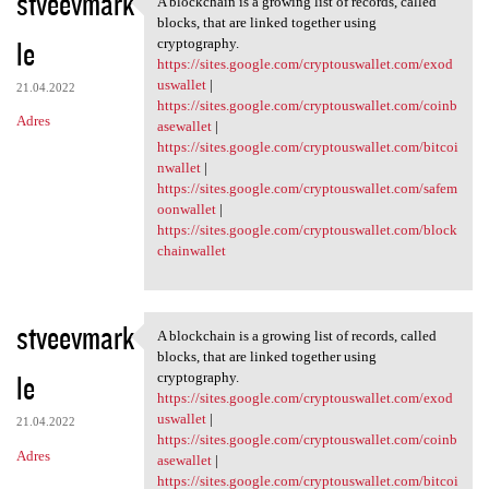
stveevmark
A blockchain is a growing list of records, called
A blockchain is a growing
o
blocks, that are linked together using
le
m
cryptography.
https://sites.google.com/cryptouswallet.com/exod
e
uswallet
|
21.04.2022
n
https://sites.google.com/cryptouswallet.com/coinb
Adres
asewallet
|
t
https://sites.google.com/cryptouswallet.com/bitcoi
a
nwallet
|
https://sites.google.com/cryptouswallet.com/safem
r
oonwallet
|
z
https://sites.google.com/cryptouswallet.com/block
chainwallet
e
stveevmark
A blockchain is a growing list of records, called
A blockchain is a growing
blocks, that are linked together using
le
cryptography.
https://sites.google.com/cryptouswallet.com/exod
uswallet
|
21.04.2022
https://sites.google.com/cryptouswallet.com/coinb
Adres
asewallet
|
https://sites.google.com/cryptouswallet.com/bitcoi