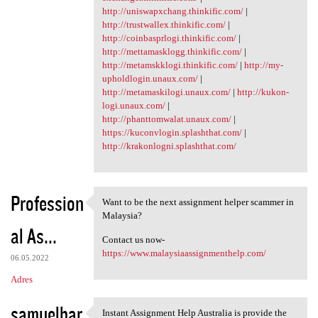
http://uniswapxchang.thinkific.com/
|
http://trustwallex.thinkific.com/
|
http://coinbasprlogi.thinkific.com/
|
http://mettamasklogg.thinkific.com/
|
http://metamskklogi.thinkific.com/
|
http://my-
upholdlogin.unaux.com/
|
http://metamaskilogi.unaux.com/
|
http://kukon-
logi.unaux.com/
|
http://phanttomwalat.unaux.com/
|
https://kuconvlogin.splashthat.com/
|
http://krakonlogni.splashthat.com/
Profession
Want to be the next assignment helper scammer in
Want to be the next
Malaysia?
al As...
Contact us now-
https://www.malaysiaassignmenthelp.com/
06.05.2022
Adres
samuelbar
Instant Assignment Help Australia is provide the