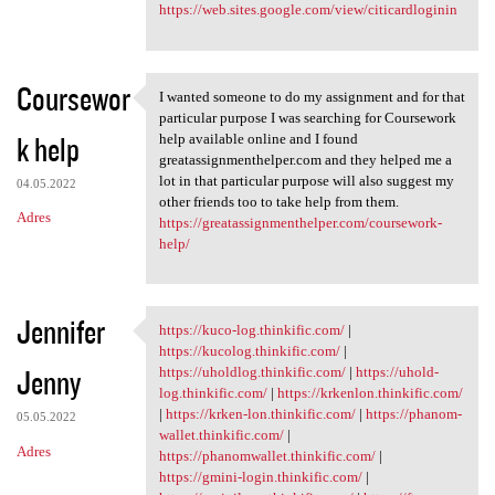
https://web.sites.google.com/view/citicardloginin
Coursewor
I wanted someone to do my assignment and for that
I wanted someone to do my
particular purpose I was searching for Coursework
k help
help available online and I found
greatassignmenthelper.com and they helped me a
lot in that particular purpose will also suggest my
04.05.2022
other friends too to take help from them.
Adres
https://greatassignmenthelper.com/coursework-
help/
Jennifer
https://kuco-log.thinkific.com/
|
https://kuco-log.thinkific
https://kucolog.thinkific.com/
|
Jenny
https://uholdlog.thinkific.com/
|
https://uhold-
log.thinkific.com/
|
https://krkenlon.thinkific.com/
|
https://krken-lon.thinkific.com/
|
https://phanom-
05.05.2022
wallet.thinkific.com/
|
Adres
https://phanomwallet.thinkific.com/
|
https://gmini-login.thinkific.com/
|