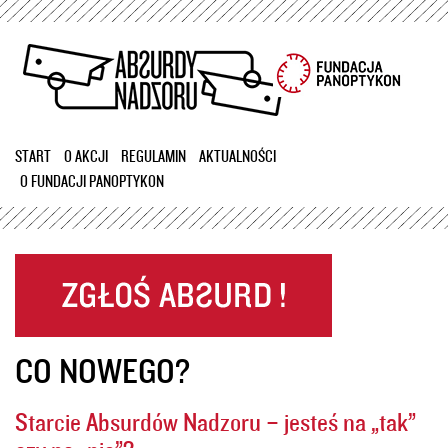
Przejdź
do
treści
START
O AKCJI
REGULAMIN
AKTUALNOŚCI
O FUNDACJI PANOPTYKON
CO NOWEGO?
Starcie Absurdów Nadzoru – jesteś na „tak”