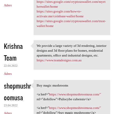
https://sites.google.com/cryptouswallet.com/myet
Adres
herwallet/home
https://sites.google.com/how-to-
activate.me/coinbase-wallet/home
https://sites.google.com/cryptouswallet.com/trust-
wallet/home
Krishna
We provide a large variety of 3d rendering, interior
We provide a large variety of
designs and 3d floor plans for homes, residential
Team
apartments, office and industrial designs, etc.
https://www.teamdesigns.com.au
22.04.2022
Adres
shopmushr
Buy magic mushrooms
Buy magic mushrooms
<a href="
https://www.shopmushroomusa.com/"
oomusa
rel="dofollow">Psilocybe cubensis</a>
23.04.2022
<a href="
https://www.shopmushroomusa.com/"
rel="dofollow">buy magic mushrooms</a>
Adres