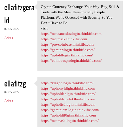
ellafitzgera
Crypto Currency Exchange, Your Way. Buy, Sell, &
Crypto Currency Exchange,
Trade with the Most User-Friendly Crypto
ld
Platform. We’re Obsessed with Security So You
Don’t Have to Be.
visit :
07.05.2022
https://mataamasktalogin.thinkific.com
Adres
https://metmsak.thinkific.com
https://pro-coinbase.thinkific.com/
https://geminrilogin.thinkific.com/
https://upfoldlogin.thinkific.com/
https://coinbausprologin.thinkific.com/
ellafitzg
https://kragonlogin.thinkific.com/
https://kragonlogin.thinkific
https://uphonyldlgin.thinkific.com
07.05.2022
https://upholdaplgin.thinkific.com/
https://upholdapwlet.thinkific.com
Adres
https://upholfsdlogin.thinkific.com
https://geminicm-login.thinkific.com/
https://upholdil0ginn.thinkific.com
https://metmask-logiin.thinkific.com/