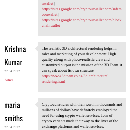
nwallet
|
https://sites.google.com/cryptouswallet.com/safem
oonwallet
|
https://sites.google.com/cryptouswallet.com/block
chainwallet
Krishna
The realistic 3D architectural rendering helps in
The realistic 3D
sales and marketing of your development. High-
Kumar
quality along with photo-realistic view and
customized output is the mission of the 3D Team. it
can speak about its own structure
22.04.2022
https://www.3dteam.co.nz/3d-architectural-
Adres
rendering.html
maria
Cryptocurrencies with their worth in thousands and
Cryptocurrencies with their
millions of dollars have definitely employed the
smiths
need for using crypto wallet services. Tons of
crypto variants made their way to the lives of the
exchange platforms and wallet services.
22.04.2022