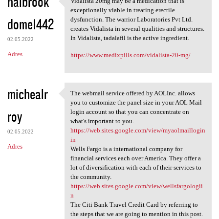
halbrook
Vidalista 20mg may be a medication that is
Vidalista 20mg may be a
exceptionally viable in treating erectile
dome1442
dysfunction. The warrior Laboratories Pvt Ltd.
creates Vidalista in several qualities and structures.
In Vidalista, tadalafil is the active ingredient.
02.05.2022
Adres
https://www.medixpills.com/vidalista-20-mg/
michealr
The webmail service offered by AOLInc. allows
The webmail service offered
you to customize the panel size in your AOL Mail
roy
login account so that you can concentrate on
what's important to you.
https://web.sites.google.com/view/myaolmaillogin
02.05.2022
in
Adres
Wells Fargo is a international company for
financial services each over America. They offer a
lot of diversification with each of their services to
the community.
https://web.sites.google.com/view/wellsfargologii
n
The Citi Bank Travel Credit Card by referring to
the steps that we are going to mention in this post.