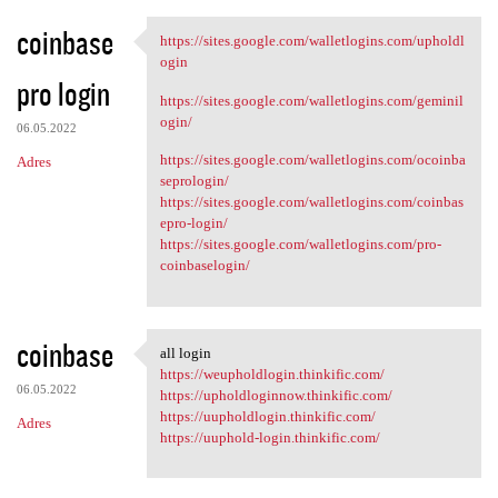
coinbase
https://sites.google.com/walletlogins.com/upholdl
https://sites.google.com
ogin
pro login
https://sites.google.com/walletlogins.com/geminil
ogin/
06.05.2022
https://sites.google.com/walletlogins.com/ocoinba
Adres
seprologin/
https://sites.google.com/walletlogins.com/coinbas
epro-login/
https://sites.google.com/walletlogins.com/pro-
coinbaselogin/
coinbase
all login
all login
https://weupholdlogin.thinkific.com/
06.05.2022
https://upholdloginnow.thinkific.com/
https://uupholdlogin.thinkific.com/
Adres
https://uuphold-login.thinkific.com/