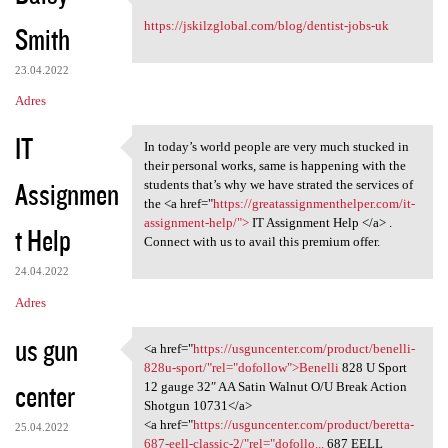
Excellent Content!
https://jskilzglobal.com/blog/dentist-jobs-uk
Smith
23.04.2022
Adres
IT
In today’s world people are very much stucked in
In today’s world people are
their personal works, same is happening with the
Assignmen
students that’s why we have strated the services of
the <a href="
https://greatassignmenthelper.com/it-
assignment-help/">
IT Assignment Help </a> .
t Help
Connect with us to avail this premium offer.
24.04.2022
Adres
us gun
<a href="
https://usguncenter.com/product/benelli-
<a href="https://usguncenter
828u-sport/"rel="dofollow">Benelli
828 U Sport
center
12 gauge 32″ AA Satin Walnut O/U Break Action
Shotgun 10731</a>
<a href="
https://usguncenter.com/product/beretta-
25.04.2022
687-eell-classic-2/"rel="dofollo...
687 EELL