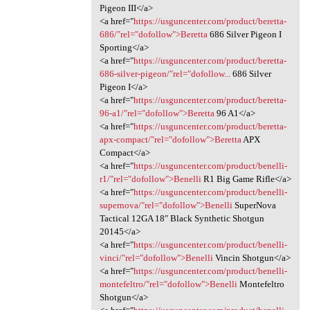
Pigeon III</a>
<a href="
https://usguncenter.com/product/beretta-
686/"rel="dofollow">Beretta
686 Silver Pigeon I
Sporting</a>
<a href="
https://usguncenter.com/product/beretta-
686-silver-pigeon/"rel="dofollow...
686 Silver
Pigeon I</a>
<a href="
https://usguncenter.com/product/beretta-
96-a1/"rel="dofollow">Beretta
96 A1</a>
<a href="
https://usguncenter.com/product/beretta-
apx-compact/"rel="dofollow">Beretta
APX
Compact</a>
<a href="
https://usguncenter.com/product/benelli-
r1/"rel="dofollow">Benelli
R1 Big Game Rifle</a>
<a href="
https://usguncenter.com/product/benelli-
supernova/"rel="dofollow">Benelli
SuperNova
Tactical 12GA 18″ Black Synthetic Shotgun
20145</a>
<a href="
https://usguncenter.com/product/benelli-
vinci/"rel="dofollow">Benelli
Vincin Shotgun</a>
<a href="
https://usguncenter.com/product/benelli-
montefeltro/"rel="dofollow">Benelli
Montefeltro
Shotgun</a>