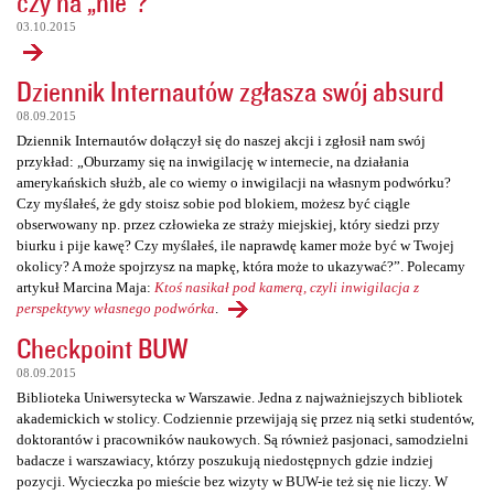
czy na „nie”?
03.10.2015
Dziennik Internautów zgłasza swój absurd
08.09.2015
Dziennik Internautów dołączył się do naszej akcji i zgłosił nam swój
przykład: „Oburzamy się na inwigilację w internecie, na działania
amerykańskich służb, ale co wiemy o inwigilacji na własnym podwórku?
Czy myślałeś, że gdy stoisz sobie pod blokiem, możesz być ciągle
obserwowany np. przez człowieka ze straży miejskiej, który siedzi przy
biurku i pije kawę? Czy myślałeś, ile naprawdę kamer może być w Twojej
okolicy? A może spojrzysz na mapkę, która może to ukazywać?”. Polecamy
artykuł Marcina Maja:
Ktoś nasikał pod kamerą, czyli inwigilacja z
perspektywy własnego podwórka
.
Checkpoint BUW
08.09.2015
Biblioteka Uniwersytecka w Warszawie. Jedna z najważniejszych bibliotek
akademickich w stolicy. Codziennie przewijają się przez nią setki studentów,
doktorantów i pracowników naukowych. Są również pasjonaci, samodzielni
badacze i warszawiacy, którzy poszukują niedostępnych gdzie indziej
pozycji. Wycieczka po mieście bez wizyty w BUW-ie też się nie liczy. W