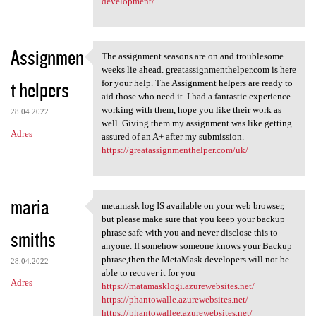
development/
Assignmen
The assignment seasons are on and troublesome
The assignment seasons are on
weeks lie ahead. greatassignmenthelper.com is here
t helpers
for your help. The Assignment helpers are ready to
aid those who need it. I had a fantastic experience
working with them, hope you like their work as
28.04.2022
well. Giving them my assignment was like getting
Adres
assured of an A+ after my submission.
https://greatassignmenthelper.com/uk/
maria
metamask log IS available on your web browser,
metamask log IS available on
but please make sure that you keep your backup
smiths
phrase safe with you and never disclose this to
anyone. If somehow someone knows your Backup
phrase,then the MetaMask developers will not be
28.04.2022
able to recover it for you
Adres
https://matamasklogi.azurewebsites.net/
https://phantowalle.azurewebsites.net/
https://phantowallee.azurewebsites.net/