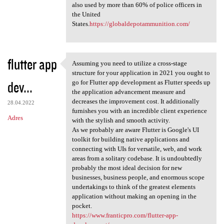
also used by more than 60% of police officers in
the United
States.
https://globaldepotammunition.com/
flutter app
Assuming you need to utilize a cross-stage
Assuming you need to utilize
structure for your application in 2021 you ought to
dev...
go for Flutter app development as Flutter speeds up
the application advancement measure and
decreases the improvement cost. It additionally
28.04.2022
furnishes you with an incredible client experience
Adres
with the stylish and smooth activity.
As we probably are aware Flutter is Google's UI
toolkit for building native applications and
connecting with UIs for versatile, web, and work
areas from a solitary codebase. It is undoubtedly
probably the most ideal decision for new
businesses, business people, and enormous scope
undertakings to think of the greatest elements
application without making an opening in the
pocket.
https://www.franticpro.com/flutter-app-