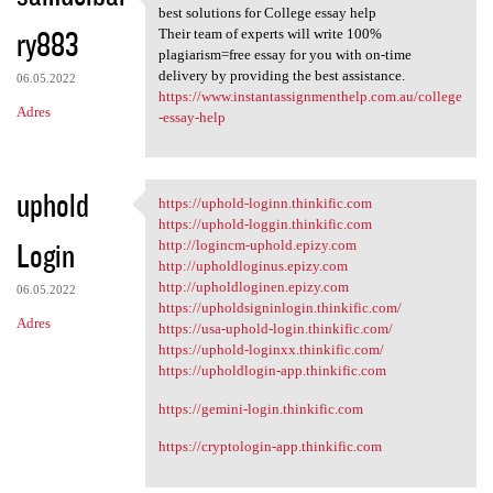
Instant Assignment Help
best solutions for College essay help
ry883
Their team of experts will write 100%
plagiarism=free essay for you with on-time
delivery by providing the best assistance.
06.05.2022
https://www.instantassignmenthelp.com.au/college
Adres
-essay-help
uphold
https://uphold-loginn.thinkific.com
https://uphold-loginn
https://uphold-loggin.thinkific.com
Login
http://logincm-uphold.epizy.com
http://upholdloginus.epizy.com
http://upholdloginen.epizy.com
06.05.2022
https://upholdsigninlogin.thinkific.com/
Adres
https://usa-uphold-login.thinkific.com/
https://uphold-loginxx.thinkific.com/
https://upholdlogin-app.thinkific.com
https://gemini-login.thinkific.com
https://cryptologin-app.thinkific.com