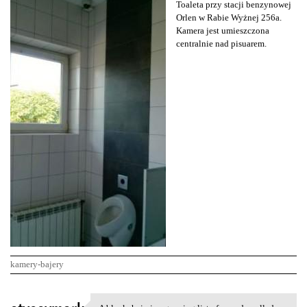
Toaleta przy stacji benzynowej
Orlen w Rabie Wyżnej 256a.
Kamera jest umieszczona
centralnie nad pisuarem.
kamery-bajery
K