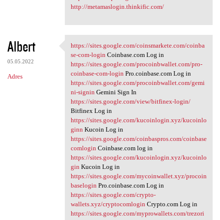
http://metamaslogin.thinkific.com/
Albert
https://sites.google.com/coinsmarkete.com/coinba
https://sites.google.com
se-com-login
Coinbase.com Log in
05.05.2022
https://sites.google.com/procoinbwallet.com/pro-
coinbase-com-login
Pro.coinbase.com Log in
Adres
https://sites.google.com/procoinbwallet.com/gemi
ni-signin
Gemini Sign In
https://sites.google.com/view/bitfinex-login/
Bitfinex Log in
https://sites.google.com/kucoinlogin.xyz/kucoinlo
ginn
Kucoin Log in
https://sites.google.com/coinbaspros.com/coinbase
comlogin
Coinbase.com log in
https://sites.google.com/kucoinlogin.xyz/kucoinlo
gin
Kucoin Log in
https://sites.google.com/mycoinwallet.xyz/procoin
baselogin
Pro.coinbase.com Log in
https://sites.google.com/crypto-
wallets.xyz/cryptocomlogin
Crypto.com Log in
https://sites.google.com/myprowallets.com/trezori