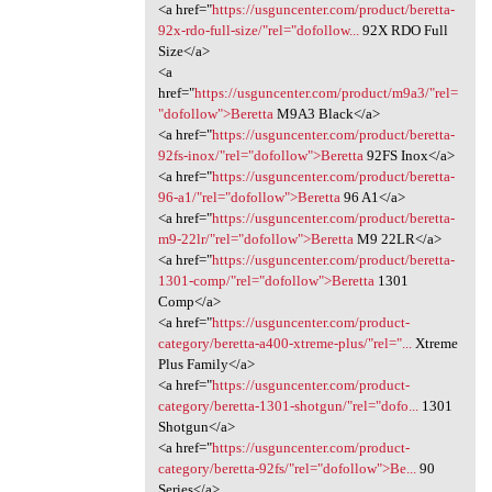
<a href="
https://usguncenter.com/product/beretta-
92x-rdo-full-size/"rel="dofollow...
92X RDO Full
Size</a>
<a
href="
https://usguncenter.com/product/m9a3/"rel=
"dofollow">Beretta
M9A3 Black</a>
<a href="
https://usguncenter.com/product/beretta-
92fs-inox/"rel="dofollow">Beretta
92FS Inox</a>
<a href="
https://usguncenter.com/product/beretta-
96-a1/"rel="dofollow">Beretta
96 A1</a>
<a href="
https://usguncenter.com/product/beretta-
m9-22lr/"rel="dofollow">Beretta
M9 22LR</a>
<a href="
https://usguncenter.com/product/beretta-
1301-comp/"rel="dofollow">Beretta
1301
Comp</a>
<a href="
https://usguncenter.com/product-
category/beretta-a400-xtreme-plus/"rel="...
Xtreme
Plus Family</a>
<a href="
https://usguncenter.com/product-
category/beretta-1301-shotgun/"rel="dofo...
1301
Shotgun</a>
<a href="
https://usguncenter.com/product-
category/beretta-92fs/"rel="dofollow">Be...
90
Series</a>