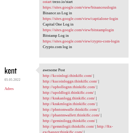
ostart
trezo.io/start
https://sites.google.com/view/binanceuslogin
Binance.us Log in
https://sites.google.com/view/captialone-login
Capital One Log in
https://sites.google.com/view/bitstamplogin
Bitstamp Log in
https://sites.google.com/view/crypto-com-login
Crypto.com log in
kent
awesome Post
awesome Post
http://kcoinlogi.thinkific.com/
|
05.05.2022
http://kucoinloggn.thinkific.com/
|
http://uphollognn.thinkific.com/
|
Adres
http://upoldlogii.thinkific.com/
|
http://krakanlogg.thinkific.com/
|
http://krakrnlogin.thinkific.com/
|
http://phntomwalle.thinkific.com/
|
http://phantmwallett.thinkific.com/
|
http://geminilogg.thinkific.com/
|
http://gemnilogii.thinkific.com/
|
http://ftx-
exchanger.thinkific.com/
|