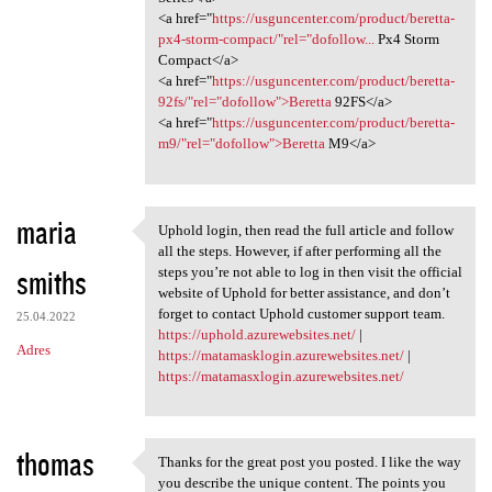
<a href="
https://usguncenter.com/product/beretta-
px4-storm-compact/"rel="dofollow...
Px4 Storm
Compact</a>
<a href="
https://usguncenter.com/product/beretta-
92fs/"rel="dofollow">Beretta
92FS</a>
<a href="
https://usguncenter.com/product/beretta-
m9/"rel="dofollow">Beretta
M9</a>
maria
Uphold login, then read the full article and follow
Uphold login, then read the
all the steps. However, if after performing all the
smiths
steps you’re not able to log in then visit the official
website of Uphold for better assistance, and don’t
forget to contact Uphold customer support team.
25.04.2022
https://uphold.azurewebsites.net/
|
Adres
https://matamasklogin.azurewebsites.net/
|
https://matamasxlogin.azurewebsites.net/
thomas
Thanks for the great post you posted. I like the way
Thanks for the great post you
you describe the unique content. The points you