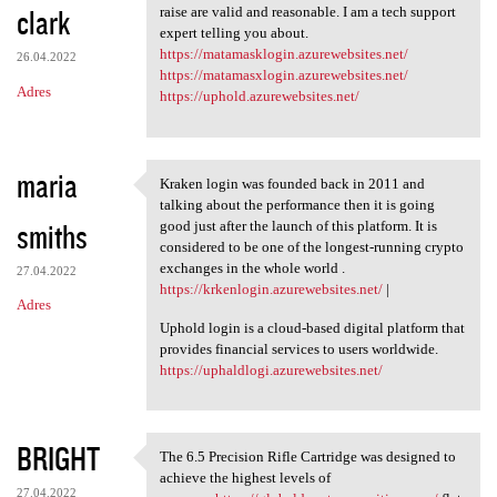
clark
raise are valid and reasonable. I am a tech support
expert telling you about.
https://matamasklogin.azurewebsites.net/
26.04.2022
https://matamasxlogin.azurewebsites.net/
Adres
https://uphold.azurewebsites.net/
maria
Kraken login was founded back in 2011 and
Kraken login was founded back
talking about the performance then it is going
smiths
good just after the launch of this platform. It is
considered to be one of the longest-running crypto
exchanges in the whole world .
27.04.2022
https://krkenlogin.azurewebsites.net/
|
Adres
Uphold login is a cloud-based digital platform that
provides financial services to users worldwide.
https://uphaldlogi.azurewebsites.net/
BRIGHT
The 6.5 Precision Rifle Cartridge was designed to
The 6.5 Precision Rifle
achieve the highest levels of
27.04.2022