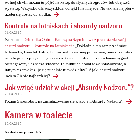
wolnej chwili można tu pójść na kawę, do słynnych ogrodów lub obejrzeć
wystawę. Wszystko dla wszystkich, od ręki i na miejscu. No tak, ale najpierw
trzeba się dostać do środka.
Kontrole na lotniskach i absurdy nadzoru
01.09.2015
Na łamach
Dziennika Opinii, Katarzyna Szymielewicz przedstawia swój
absurd nadzoru – kontrole na lotniskach
: „Dokładnie ten sam przedmiot –
ładowarka, kawałek kabla, but na podwyższonej podeszwie, pasek, kawałek
metalu gdzieś przy ciele, czy coś w kształcie tuby – raz uruchamia sygnał
ostrzegawczy i oznacza stracone 15 minut na dodatkowe sprawdzenie, a
innym razem okazuje się zupełnie niewidzialny”. A jaki absurd nadzoru
uwiera Ciebie najbardziej?
Jak wziąć udział w akcji „Absurdy Nadzoru"?
25.08.2015
Poznaj 5 sposobów na zaangażowanie się w akcję „Absurdy Nadzoru".
Kamera w toalecie
10.09.2015
Nadesłany przez:
F.Sz