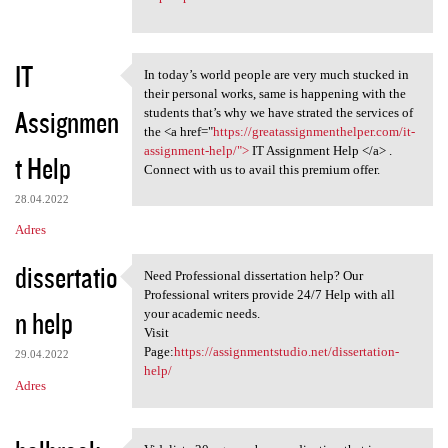
IT
In today’s world people are very much stucked in
In today’s world people are
their personal works, same is happening with the
Assignmen
students that’s why we have strated the services of
the <a href="
https://greatassignmenthelper.com/it-
assignment-help/">
IT Assignment Help </a> .
t Help
Connect with us to avail this premium offer.
28.04.2022
Adres
dissertatio
Need Professional dissertation help? Our
Need Professional
Professional writers provide 24/7 Help with all
n help
your academic needs.
Visit
Page:
https://assignmentstudio.net/dissertation-
29.04.2022
help/
Adres