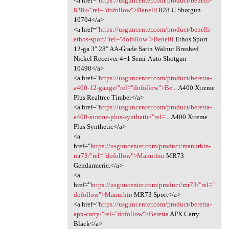
<a href="
https://usguncenter.com/product/benelli-
828u/"rel="dofollow">Benelli
828 U Shotgun
10704</a>
<a href="
https://usguncenter.com/product/benelli-
ethos-sport/"rel="dofollow">Benelli
Ethos Sport
12-ga 3″ 28″ AA-Grade Satin Walnut Brushed
Nickel Receiver 4+1 Semi-Auto Shotgun
10490</a>
<a href="
https://usguncenter.com/product/beretta-
a400-12-gauge/"rel="dofollow">Be...
A400 Xtreme
Plus Realtree Timber</a>
<a href="
https://usguncenter.com/product/beretta-
a400-xtreme-plus-synthetic/"rel=...
A400 Xtreme
Plus Synthetic</a>
<a
href="
https://usguncenter.com/product/manurhin-
mr73/"rel="dofollow">Manurhin
MR73
Gendarmerie.</a>
<a
href="
https://usguncenter.com/product/mr73/"rel="
dofollow">Manurhin
MR73 Sport</a>
<a href="
https://usguncenter.com/product/beretta-
apx-carry/"rel="dofollow">Beretta
APX Carry
Black</a>