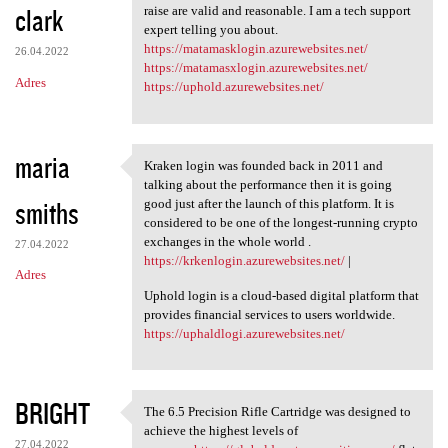
clark
raise are valid and reasonable. I am a tech support
expert telling you about.
https://matamasklogin.azurewebsites.net/
26.04.2022
https://matamasxlogin.azurewebsites.net/
Adres
https://uphold.azurewebsites.net/
maria
Kraken login was founded back in 2011 and
Kraken login was founded back
talking about the performance then it is going
smiths
good just after the launch of this platform. It is
considered to be one of the longest-running crypto
exchanges in the whole world .
27.04.2022
https://krkenlogin.azurewebsites.net/
|
Adres
Uphold login is a cloud-based digital platform that
provides financial services to users worldwide.
https://uphaldlogi.azurewebsites.net/
BRIGHT
The 6.5 Precision Rifle Cartridge was designed to
The 6.5 Precision Rifle
achieve the highest levels of
27.04.2022