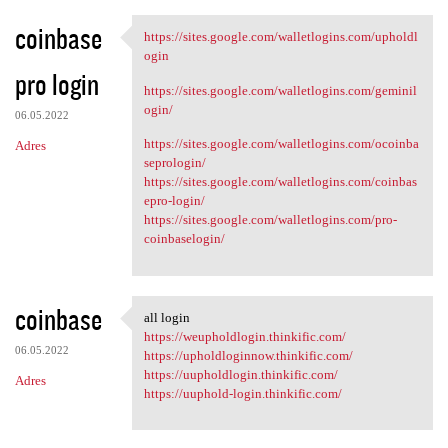
coinbase
https://sites.google.com/walletlogins.com/upholdl
https://sites.google.com
ogin
pro login
https://sites.google.com/walletlogins.com/geminil
ogin/
06.05.2022
https://sites.google.com/walletlogins.com/ocoinba
Adres
seprologin/
https://sites.google.com/walletlogins.com/coinbas
epro-login/
https://sites.google.com/walletlogins.com/pro-
coinbaselogin/
coinbase
all login
all login
https://weupholdlogin.thinkific.com/
06.05.2022
https://upholdloginnow.thinkific.com/
https://uupholdlogin.thinkific.com/
Adres
https://uuphold-login.thinkific.com/