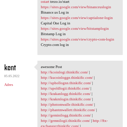
ostart
trezo.io/start
https://sites.google.com/view/binanceuslogin
Binance.us Log in
https://sites.google.com/view/captialone-login
Capital One Log in
https://sites.google.com/view/bitstamplogin
Bitstamp Log in
https://sites.google.com/view/crypto-com-login
Crypto.com log in
kent
awesome Post
awesome Post
http://kcoinlogi.thinkific.com/
|
05.05.2022
http://kucoinloggn.thinkific.com/
|
http://uphollognn.thinkific.com/
|
Adres
http://upoldlogii.thinkific.com/
|
http://krakanlogg.thinkific.com/
|
http://krakrnlogin.thinkific.com/
|
http://phntomwalle.thinkific.com/
|
http://phantmwallett.thinkific.com/
|
http://geminilogg.thinkific.com/
|
http://gemnilogii.thinkific.com/
|
http://ftx-
exchanger.thinkific.com/
|