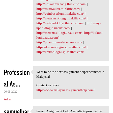
http://uniswapxchang.thinkific.com/
|
http://trustwallex.thinkific.com/
|
http://coinbasprlogi.thinkific.com/
|
http://mettamasklogg.thinkific.com/
|
http://metamskklogi.thinkific.com/
|
http://my-
upholdlogin.unaux.com/
|
http://metamaskilogi.unaux.com/
|
http://kukon-
logi.unaux.com/
|
http://phanttomwalat.unaux.com/
|
https://kuconvlogin.splashthat.com/
|
http://krakonlogni.splashthat.com/
Profession
Want to be the next assignment helper scammer in
Want to be the next
Malaysia?
al As...
Contact us now-
https://www.malaysiaassignmenthelp.com/
06.05.2022
Adres
samuelbar
Instant Assignment Help Australia is provide the