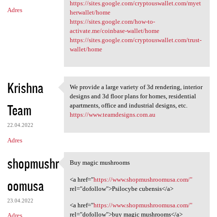
https://sites.google.com/cryptouswallet.com/myet
Adres
herwallet/home
https://sites.google.com/how-to-
activate.me/coinbase-wallet/home
https://sites.google.com/cryptouswallet.com/trust-
wallet/home
Krishna
We provide a large variety of 3d rendering, interior
We provide a large variety of
designs and 3d floor plans for homes, residential
Team
apartments, office and industrial designs, etc.
https://www.teamdesigns.com.au
22.04.2022
Adres
shopmushr
Buy magic mushrooms
Buy magic mushrooms
<a href="
https://www.shopmushroomusa.com/"
oomusa
rel="dofollow">Psilocybe cubensis</a>
23.04.2022
<a href="
https://www.shopmushroomusa.com/"
rel="dofollow">buy magic mushrooms</a>
Adres