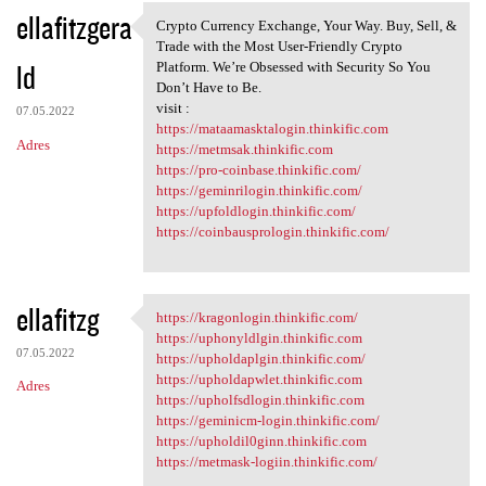
ellafitzgera
Crypto Currency Exchange, Your Way. Buy, Sell, &
Crypto Currency Exchange,
Trade with the Most User-Friendly Crypto
ld
Platform. We’re Obsessed with Security So You
Don’t Have to Be.
visit :
07.05.2022
https://mataamasktalogin.thinkific.com
Adres
https://metmsak.thinkific.com
https://pro-coinbase.thinkific.com/
https://geminrilogin.thinkific.com/
https://upfoldlogin.thinkific.com/
https://coinbausprologin.thinkific.com/
ellafitzg
https://kragonlogin.thinkific.com/
https://kragonlogin.thinkific
https://uphonyldlgin.thinkific.com
07.05.2022
https://upholdaplgin.thinkific.com/
https://upholdapwlet.thinkific.com
Adres
https://upholfsdlogin.thinkific.com
https://geminicm-login.thinkific.com/
https://upholdil0ginn.thinkific.com
https://metmask-logiin.thinkific.com/