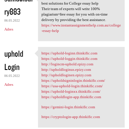
Instant Assignment Help
best solutions for College essay help
ry883
Their team of experts will write 100%
plagiarism=free essay for you with on-time
delivery by providing the best assistance.
06.05.2022
https://www.instantassignmenthelp.com.au/college
Adres
-essay-help
uphold
https://uphold-loginn.thinkific.com
https://uphold-loginn
https://uphold-loggin.thinkific.com
Login
http://logincm-uphold.epizy.com
http://upholdloginus.epizy.com
http://upholdloginen.epizy.com
06.05.2022
https://upholdsigninlogin.thinkific.com/
Adres
https://usa-uphold-login.thinkific.com/
https://uphold-loginxx.thinkific.com/
https://upholdlogin-app.thinkific.com
https://gemini-login.thinkific.com
https://cryptologin-app.thinkific.com