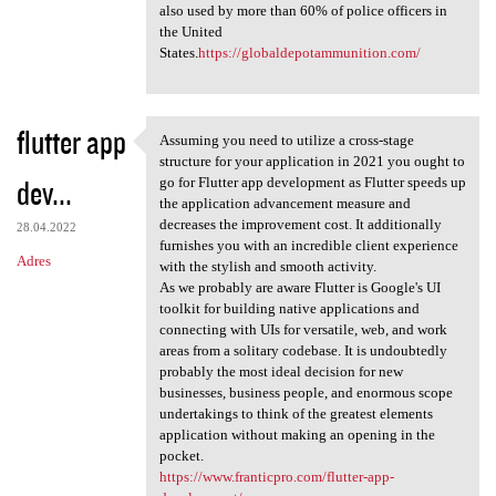
also used by more than 60% of police officers in
the United
States.
https://globaldepotammunition.com/
flutter app
Assuming you need to utilize a cross-stage
Assuming you need to utilize
structure for your application in 2021 you ought to
dev...
go for Flutter app development as Flutter speeds up
the application advancement measure and
decreases the improvement cost. It additionally
28.04.2022
furnishes you with an incredible client experience
Adres
with the stylish and smooth activity.
As we probably are aware Flutter is Google's UI
toolkit for building native applications and
connecting with UIs for versatile, web, and work
areas from a solitary codebase. It is undoubtedly
probably the most ideal decision for new
businesses, business people, and enormous scope
undertakings to think of the greatest elements
application without making an opening in the
pocket.
https://www.franticpro.com/flutter-app-