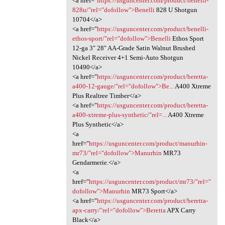
<a href="
https://usguncenter.com/product/benelli-
828u/"rel="dofollow">Benelli
828 U Shotgun
10704</a>
<a href="
https://usguncenter.com/product/benelli-
ethos-sport/"rel="dofollow">Benelli
Ethos Sport
12-ga 3″ 28″ AA-Grade Satin Walnut Brushed
Nickel Receiver 4+1 Semi-Auto Shotgun
10490</a>
<a href="
https://usguncenter.com/product/beretta-
a400-12-gauge/"rel="dofollow">Be...
A400 Xtreme
Plus Realtree Timber</a>
<a href="
https://usguncenter.com/product/beretta-
a400-xtreme-plus-synthetic/"rel=...
A400 Xtreme
Plus Synthetic</a>
<a
href="
https://usguncenter.com/product/manurhin-
mr73/"rel="dofollow">Manurhin
MR73
Gendarmerie.</a>
<a
href="
https://usguncenter.com/product/mr73/"rel="
dofollow">Manurhin
MR73 Sport</a>
<a href="
https://usguncenter.com/product/beretta-
apx-carry/"rel="dofollow">Beretta
APX Carry
Black</a>