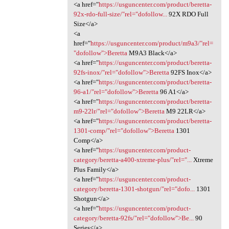
<a href="
https://usguncenter.com/product/beretta-
92x-rdo-full-size/"rel="dofollow...
92X RDO Full
Size</a>
<a
href="
https://usguncenter.com/product/m9a3/"rel=
"dofollow">Beretta
M9A3 Black</a>
<a href="
https://usguncenter.com/product/beretta-
92fs-inox/"rel="dofollow">Beretta
92FS Inox</a>
<a href="
https://usguncenter.com/product/beretta-
96-a1/"rel="dofollow">Beretta
96 A1</a>
<a href="
https://usguncenter.com/product/beretta-
m9-22lr/"rel="dofollow">Beretta
M9 22LR</a>
<a href="
https://usguncenter.com/product/beretta-
1301-comp/"rel="dofollow">Beretta
1301
Comp</a>
<a href="
https://usguncenter.com/product-
category/beretta-a400-xtreme-plus/"rel="...
Xtreme
Plus Family</a>
<a href="
https://usguncenter.com/product-
category/beretta-1301-shotgun/"rel="dofo...
1301
Shotgun</a>
<a href="
https://usguncenter.com/product-
category/beretta-92fs/"rel="dofollow">Be...
90
Series</a>