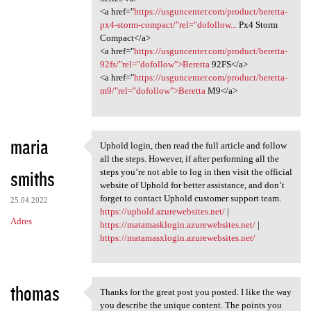
<a href="
https://usguncenter.com/product/beretta-
px4-storm-compact/"rel="dofollow...
Px4 Storm
Compact</a>
<a href="
https://usguncenter.com/product/beretta-
92fs/"rel="dofollow">Beretta
92FS</a>
<a href="
https://usguncenter.com/product/beretta-
m9/"rel="dofollow">Beretta
M9</a>
maria
Uphold login, then read the full article and follow
Uphold login, then read the
all the steps. However, if after performing all the
smiths
steps you’re not able to log in then visit the official
website of Uphold for better assistance, and don’t
forget to contact Uphold customer support team.
25.04.2022
https://uphold.azurewebsites.net/
|
Adres
https://matamasklogin.azurewebsites.net/
|
https://matamasxlogin.azurewebsites.net/
thomas
Thanks for the great post you posted. I like the way
Thanks for the great post you
you describe the unique content. The points you