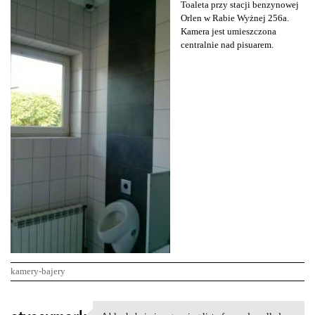
Toaleta przy stacji benzynowej
Orlen w Rabie Wyżnej 256a.
Kamera jest umieszczona
centralnie nad pisuarem.
kamery-bajery
K