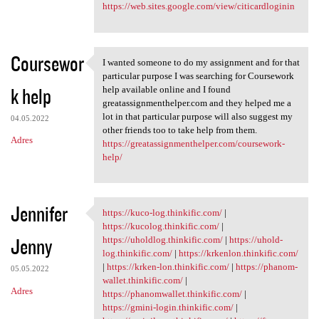
https://web.sites.google.com/view/citicardloginin
Coursewor
I wanted someone to do my assignment and for that
I wanted someone to do my
particular purpose I was searching for Coursework
k help
help available online and I found
greatassignmenthelper.com and they helped me a
lot in that particular purpose will also suggest my
04.05.2022
other friends too to take help from them.
Adres
https://greatassignmenthelper.com/coursework-
help/
Jennifer
https://kuco-log.thinkific.com/
|
https://kuco-log.thinkific
https://kucolog.thinkific.com/
|
Jenny
https://uholdlog.thinkific.com/
|
https://uhold-
log.thinkific.com/
|
https://krkenlon.thinkific.com/
|
https://krken-lon.thinkific.com/
|
https://phanom-
05.05.2022
wallet.thinkific.com/
|
Adres
https://phanomwallet.thinkific.com/
|
https://gmini-login.thinkific.com/
|