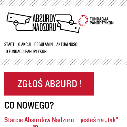
Przejdź
do
treści
START
O AKCJI
REGULAMIN
AKTUALNOŚCI
O FUNDACJI PANOPTYKON
CO NOWEGO?
Starcie Absurdów Nadzoru – jesteś na „tak”