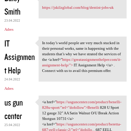
Excellent Content!
https://jskilzglobal.com/blog/dentist-jobs-uk
Smith
23.04.2022
Adres
IT
In today’s world people are very much stucked in
In today’s world people are
their personal works, same is happening with the
Assignmen
students that’s why we have strated the services of
the <a href="
https://greatassignmenthelper.com/it-
assignment-help/">
IT Assignment Help </a> .
t Help
Connect with us to avail this premium offer.
24.04.2022
Adres
us gun
<a href="
https://usguncenter.com/product/benelli-
<a href="https://usguncenter
828u-sport/"rel="dofollow">Benelli
828 U Sport
center
12 gauge 32″ AA Satin Walnut O/U Break Action
Shotgun 10731</a>
<a href="
https://usguncenter.com/product/beretta-
25.04.2022
687-eell-classic-2/"rel="dofollo...
687 EELL