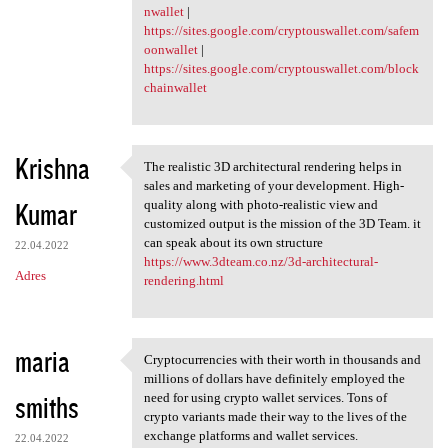
nwallet
|
https://sites.google.com/cryptouswallet.com/safem
oonwallet
|
https://sites.google.com/cryptouswallet.com/block
chainwallet
Krishna
The realistic 3D architectural rendering helps in
The realistic 3D
sales and marketing of your development. High-
Kumar
quality along with photo-realistic view and
customized output is the mission of the 3D Team. it
can speak about its own structure
22.04.2022
https://www.3dteam.co.nz/3d-architectural-
Adres
rendering.html
maria
Cryptocurrencies with their worth in thousands and
Cryptocurrencies with their
millions of dollars have definitely employed the
smiths
need for using crypto wallet services. Tons of
crypto variants made their way to the lives of the
exchange platforms and wallet services.
22.04.2022