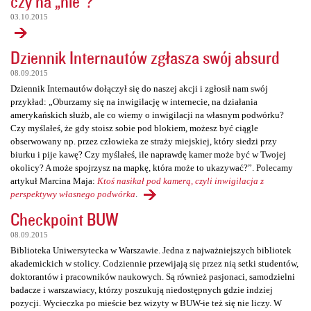
czy na „nie”?
03.10.2015
Dziennik Internautów zgłasza swój absurd
08.09.2015
Dziennik Internautów dołączył się do naszej akcji i zgłosił nam swój
przykład: „Oburzamy się na inwigilację w internecie, na działania
amerykańskich służb, ale co wiemy o inwigilacji na własnym podwórku?
Czy myślałeś, że gdy stoisz sobie pod blokiem, możesz być ciągle
obserwowany np. przez człowieka ze straży miejskiej, który siedzi przy
biurku i pije kawę? Czy myślałeś, ile naprawdę kamer może być w Twojej
okolicy? A może spojrzysz na mapkę, która może to ukazywać?”. Polecamy
artykuł Marcina Maja:
Ktoś nasikał pod kamerą, czyli inwigilacja z
perspektywy własnego podwórka
.
Checkpoint BUW
08.09.2015
Biblioteka Uniwersytecka w Warszawie. Jedna z najważniejszych bibliotek
akademickich w stolicy. Codziennie przewijają się przez nią setki studentów,
doktorantów i pracowników naukowych. Są również pasjonaci, samodzielni
badacze i warszawiacy, którzy poszukują niedostępnych gdzie indziej
pozycji. Wycieczka po mieście bez wizyty w BUW-ie też się nie liczy. W