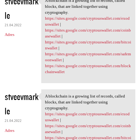
stveevmark
A blockchain is a growing list of records, called
A blockchain is a growing
o
blocks, that are linked together using
le
m
cryptography.
https://sites.google.com/cryptouswallet.com/exod
e
uswallet
|
21.04.2022
n
https://sites.google.com/cryptouswallet.com/coinb
Adres
asewallet
|
t
https://sites.google.com/cryptouswallet.com/bitcoi
a
nwallet
|
https://sites.google.com/cryptouswallet.com/safem
r
oonwallet
|
z
https://sites.google.com/cryptouswallet.com/block
chainwallet
e
stveevmark
A blockchain is a growing list of records, called
A blockchain is a growing
blocks, that are linked together using
le
cryptography.
https://sites.google.com/cryptouswallet.com/exod
uswallet
|
21.04.2022
https://sites.google.com/cryptouswallet.com/coinb
Adres
asewallet
|
https://sites.google.com/cryptouswallet.com/bitcoi