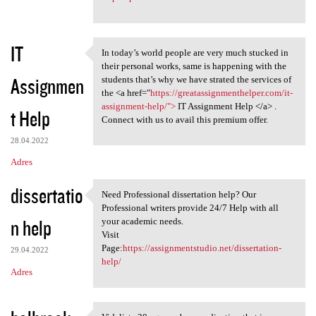
IT
In today’s world people are very much stucked in
In today’s world people are
their personal works, same is happening with the
Assignmen
students that’s why we have strated the services of
the <a href="
https://greatassignmenthelper.com/it-
assignment-help/">
IT Assignment Help </a> .
t Help
Connect with us to avail this premium offer.
28.04.2022
Adres
dissertatio
Need Professional dissertation help? Our
Need Professional
Professional writers provide 24/7 Help with all
n help
your academic needs.
Visit
Page:
https://assignmentstudio.net/dissertation-
29.04.2022
help/
Adres