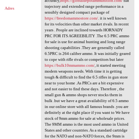
accuracy,
https://globaldepotammunition.com/
flat
trajectory and extended range performance in a
Adres
sensibly designed compact package of
https://freedomammostore.com/
. it is well known
for its velocities than other market rivals. In recent
years . People are inclined towards HORNADY
PRC FOR ITS AGREEBILITY .The 6.5 PRC ammo
for sale is use for animal hunting and long range
shooting capabilities .They are generally called
6.5PRC is 264 caliber ammo. It was initially geared
to cope with rifle rivals or competitors but later
https://bulk10mmammo.com/
, it started meeting
modern weapons needs. With time it is getting
tough & difficult to find the 6.5 rifles in gun store
near to your home .As PRCs are a bit expensive
and not easier to find these days. Therefore , the
small gun & ammo shops never stocks them in
bulk .but we have a great availability of 6.5 ammo
in our online store with all famous brands .you are
definitely at the right place if you want to We have
stock of 9mm ammo for sale at wholesale prices.
The 9MM ammo is the most used ammo in United
States and other countries. As a standard cartridge
for the NATO and non-NATO forces, the 9mm is