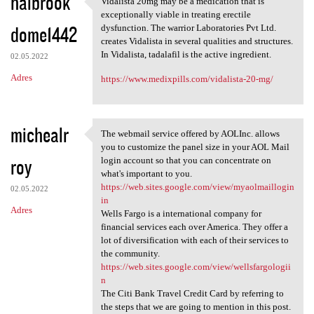
halbrook
Vidalista 20mg may be a medication that is
Vidalista 20mg may be a
exceptionally viable in treating erectile
dome1442
dysfunction. The warrior Laboratories Pvt Ltd.
creates Vidalista in several qualities and structures.
In Vidalista, tadalafil is the active ingredient.
02.05.2022
Adres
https://www.medixpills.com/vidalista-20-mg/
michealr
The webmail service offered by AOLInc. allows
The webmail service offered
you to customize the panel size in your AOL Mail
roy
login account so that you can concentrate on
what's important to you.
https://web.sites.google.com/view/myaolmaillogin
02.05.2022
in
Adres
Wells Fargo is a international company for
financial services each over America. They offer a
lot of diversification with each of their services to
the community.
https://web.sites.google.com/view/wellsfargologii
n
The Citi Bank Travel Credit Card by referring to
the steps that we are going to mention in this post.