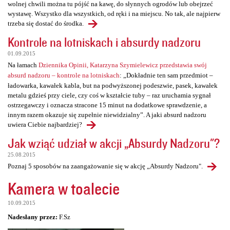
wolnej chwili można tu pójść na kawę, do słynnych ogrodów lub obejrzeć
wystawę. Wszystko dla wszystkich, od ręki i na miejscu. No tak, ale najpierw
trzeba się dostać do środka.
Kontrole na lotniskach i absurdy nadzoru
01.09.2015
Na łamach
Dziennika Opinii, Katarzyna Szymielewicz przedstawia swój
absurd nadzoru – kontrole na lotniskach
: „Dokładnie ten sam przedmiot –
ładowarka, kawałek kabla, but na podwyższonej podeszwie, pasek, kawałek
metalu gdzieś przy ciele, czy coś w kształcie tuby – raz uruchamia sygnał
ostrzegawczy i oznacza stracone 15 minut na dodatkowe sprawdzenie, a
innym razem okazuje się zupełnie niewidzialny”. A jaki absurd nadzoru
uwiera Ciebie najbardziej?
Jak wziąć udział w akcji „Absurdy Nadzoru"?
25.08.2015
Poznaj 5 sposobów na zaangażowanie się w akcję „Absurdy Nadzoru".
Kamera w toalecie
10.09.2015
Nadesłany przez:
F.Sz