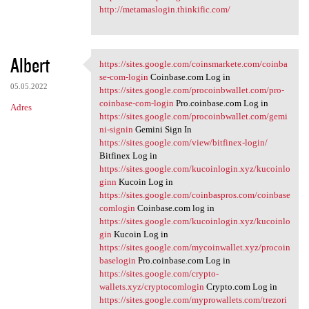
http://metamaslogin.thinkific.com/
Albert
https://sites.google.com/coinsmarkete.com/coinba
https://sites.google.com
se-com-login
Coinbase.com Log in
05.05.2022
https://sites.google.com/procoinbwallet.com/pro-
coinbase-com-login
Pro.coinbase.com Log in
Adres
https://sites.google.com/procoinbwallet.com/gemi
ni-signin
Gemini Sign In
https://sites.google.com/view/bitfinex-login/
Bitfinex Log in
https://sites.google.com/kucoinlogin.xyz/kucoinlo
ginn
Kucoin Log in
https://sites.google.com/coinbaspros.com/coinbase
comlogin
Coinbase.com log in
https://sites.google.com/kucoinlogin.xyz/kucoinlo
gin
Kucoin Log in
https://sites.google.com/mycoinwallet.xyz/procoin
baselogin
Pro.coinbase.com Log in
https://sites.google.com/crypto-
wallets.xyz/cryptocomlogin
Crypto.com Log in
https://sites.google.com/myprowallets.com/trezori