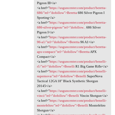
Pigeon III</a>
<a href="
https://usguncenter.com/product/beretta-
686/"rel="dofollow">Beretta
686 Silver Pigeon I
Sporting</a>
<a href="
https://usguncenter.com/product/beretta-
686-silver-pigeon/"rel="dofollow...
686 Silver
Pigeon I</a>
<a href="
https://usguncenter.com/product/beretta-
96-a1/"rel="dofollow">Beretta
96 A1</a>
<a href="
https://usguncenter.com/product/beretta-
apx-compact/"rel="dofollow">Beretta
APX
Compact</a>
<a href="
https://usguncenter.com/product/benelli-
r1/"rel="dofollow">Benelli
R1 Big Game Rifle</a>
<a href="
https://usguncenter.com/product/benelli-
supernova/"rel="dofollow">Benelli
SuperNova
Tactical 12GA 18″ Black Synthetic Shotgun
20145</a>
<a href="
https://usguncenter.com/product/benelli-
vinci/"rel="dofollow">Benelli
Vincin Shotgun</a>
<a href="
https://usguncenter.com/product/benelli-
montefeltro/"rel="dofollow">Benelli
Montefeltro
Shotgun</a>