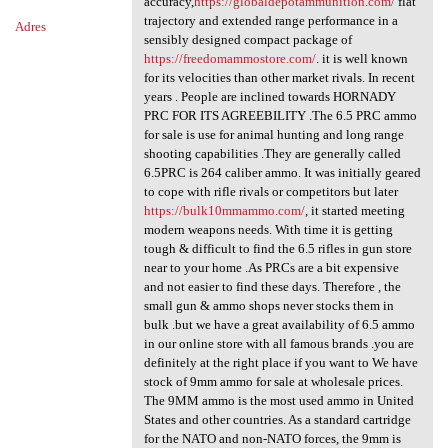
accuracy,
https://globaldepotammunition.com/
flat
trajectory and extended range performance in a
Adres
sensibly designed compact package of
https://freedomammostore.com/
. it is well known
for its velocities than other market rivals. In recent
years . People are inclined towards HORNADY
PRC FOR ITS AGREEBILITY .The 6.5 PRC ammo
for sale is use for animal hunting and long range
shooting capabilities .They are generally called
6.5PRC is 264 caliber ammo. It was initially geared
to cope with rifle rivals or competitors but later
https://bulk10mmammo.com/
, it started meeting
modern weapons needs. With time it is getting
tough & difficult to find the 6.5 rifles in gun store
near to your home .As PRCs are a bit expensive
and not easier to find these days. Therefore , the
small gun & ammo shops never stocks them in
bulk .but we have a great availability of 6.5 ammo
in our online store with all famous brands .you are
definitely at the right place if you want to We have
stock of 9mm ammo for sale at wholesale prices.
The 9MM ammo is the most used ammo in United
States and other countries. As a standard cartridge
for the NATO and non-NATO forces, the 9mm is