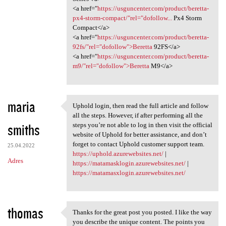
<a href="
https://usguncenter.com/product/beretta-
px4-storm-compact/"rel="dofollow...
Px4 Storm
Compact</a>
<a href="
https://usguncenter.com/product/beretta-
92fs/"rel="dofollow">Beretta
92FS</a>
<a href="
https://usguncenter.com/product/beretta-
m9/"rel="dofollow">Beretta
M9</a>
maria
Uphold login, then read the full article and follow
Uphold login, then read the
all the steps. However, if after performing all the
smiths
steps you’re not able to log in then visit the official
website of Uphold for better assistance, and don’t
forget to contact Uphold customer support team.
25.04.2022
https://uphold.azurewebsites.net/
|
Adres
https://matamasklogin.azurewebsites.net/
|
https://matamasxlogin.azurewebsites.net/
thomas
Thanks for the great post you posted. I like the way
Thanks for the great post you
you describe the unique content. The points you