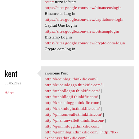
ostart
trezo.io/start
https://sites.google.com/view/binanceuslogin
Binance.us Log in
https://sites.google.com/view/captialone-login
Capital One Log in
https://sites.google.com/view/bitstamplogin
Bitstamp Log in
https://sites.google.com/view/crypto-com-login
Crypto.com log in
kent
awesome Post
awesome Post
http://kcoinlogi.thinkific.com/
|
05.05.2022
http://kucoinloggn.thinkific.com/
|
http://uphollognn.thinkific.com/
|
Adres
http://upoldlogii.thinkific.com/
|
http://krakanlogg.thinkific.com/
|
http://krakrnlogin.thinkific.com/
|
http://phntomwalle.thinkific.com/
|
http://phantmwallett.thinkific.com/
|
http://geminilogg.thinkific.com/
|
http://gemnilogii.thinkific.com/
|
http://ftx-
exchanger.thinkific.com/
|