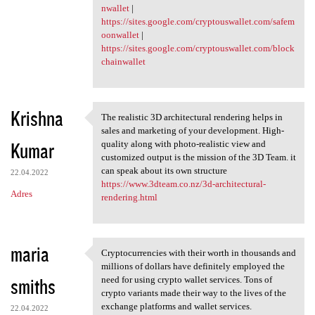
nwallet
|
https://sites.google.com/cryptouswallet.com/safem
oonwallet
|
https://sites.google.com/cryptouswallet.com/block
chainwallet
Krishna
The realistic 3D architectural rendering helps in
The realistic 3D
sales and marketing of your development. High-
Kumar
quality along with photo-realistic view and
customized output is the mission of the 3D Team. it
can speak about its own structure
22.04.2022
https://www.3dteam.co.nz/3d-architectural-
Adres
rendering.html
maria
Cryptocurrencies with their worth in thousands and
Cryptocurrencies with their
millions of dollars have definitely employed the
smiths
need for using crypto wallet services. Tons of
crypto variants made their way to the lives of the
exchange platforms and wallet services.
22.04.2022