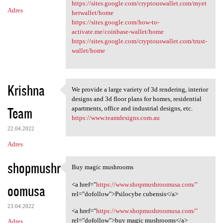
https://sites.google.com/cryptouswallet.com/myet
Adres
herwallet/home
https://sites.google.com/how-to-
activate.me/coinbase-wallet/home
https://sites.google.com/cryptouswallet.com/trust-
wallet/home
Krishna
We provide a large variety of 3d rendering, interior
We provide a large variety of
designs and 3d floor plans for homes, residential
Team
apartments, office and industrial designs, etc.
https://www.teamdesigns.com.au
22.04.2022
Adres
shopmushr
Buy magic mushrooms
Buy magic mushrooms
<a href="
https://www.shopmushroomusa.com/"
oomusa
rel="dofollow">Psilocybe cubensis</a>
23.04.2022
<a href="
https://www.shopmushroomusa.com/"
rel="dofollow">buy magic mushrooms</a>
Adres