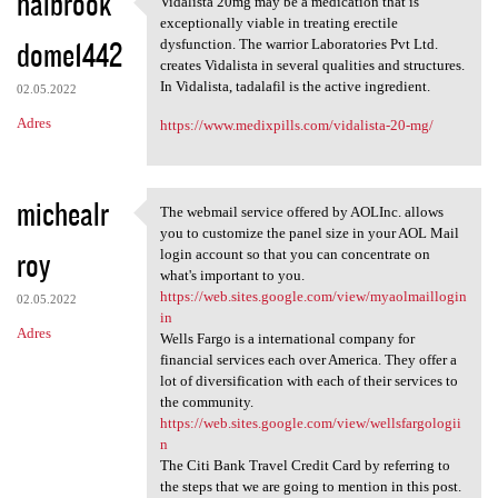
halbrook
Vidalista 20mg may be a medication that is
Vidalista 20mg may be a
exceptionally viable in treating erectile
dome1442
dysfunction. The warrior Laboratories Pvt Ltd.
creates Vidalista in several qualities and structures.
In Vidalista, tadalafil is the active ingredient.
02.05.2022
Adres
https://www.medixpills.com/vidalista-20-mg/
michealr
The webmail service offered by AOLInc. allows
The webmail service offered
you to customize the panel size in your AOL Mail
roy
login account so that you can concentrate on
what's important to you.
https://web.sites.google.com/view/myaolmaillogin
02.05.2022
in
Adres
Wells Fargo is a international company for
financial services each over America. They offer a
lot of diversification with each of their services to
the community.
https://web.sites.google.com/view/wellsfargologii
n
The Citi Bank Travel Credit Card by referring to
the steps that we are going to mention in this post.