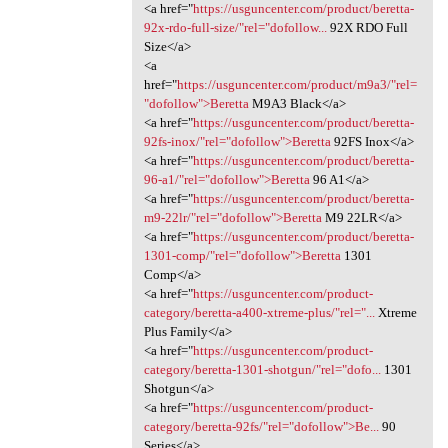
<a href="
https://usguncenter.com/product/beretta-
92x-rdo-full-size/"rel="dofollow...
92X RDO Full
Size</a>
<a
href="
https://usguncenter.com/product/m9a3/"rel=
"dofollow">Beretta
M9A3 Black</a>
<a href="
https://usguncenter.com/product/beretta-
92fs-inox/"rel="dofollow">Beretta
92FS Inox</a>
<a href="
https://usguncenter.com/product/beretta-
96-a1/"rel="dofollow">Beretta
96 A1</a>
<a href="
https://usguncenter.com/product/beretta-
m9-22lr/"rel="dofollow">Beretta
M9 22LR</a>
<a href="
https://usguncenter.com/product/beretta-
1301-comp/"rel="dofollow">Beretta
1301
Comp</a>
<a href="
https://usguncenter.com/product-
category/beretta-a400-xtreme-plus/"rel="...
Xtreme
Plus Family</a>
<a href="
https://usguncenter.com/product-
category/beretta-1301-shotgun/"rel="dofo...
1301
Shotgun</a>
<a href="
https://usguncenter.com/product-
category/beretta-92fs/"rel="dofollow">Be...
90
Series</a>