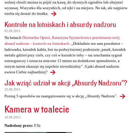
wolnej chwili można tu pójść na kawę, do słynnych ogrodów lub obejrzeć
wystawę. Wszystko dla wszystkich, od ręki i na miejscu. No tak, ale najpierw
trzeba się dostać do środka.
Kontrole na lotniskach i absurdy nadzoru
01.09.2015
Na łamach
Dziennika Opinii, Katarzyna Szymielewicz przedstawia swój
absurd nadzoru – kontrole na lotniskach
: „Dokładnie ten sam przedmiot –
ładowarka, kawałek kabla, but na podwyższonej podeszwie, pasek, kawałek
metalu gdzieś przy ciele, czy coś w kształcie tuby – raz uruchamia sygnał
ostrzegawczy i oznacza stracone 15 minut na dodatkowe sprawdzenie, a
innym razem okazuje się zupełnie niewidzialny”. A jaki absurd nadzoru
uwiera Ciebie najbardziej?
Jak wziąć udział w akcji „Absurdy Nadzoru"?
25.08.2015
Poznaj 5 sposobów na zaangażowanie się w akcję „Absurdy Nadzoru".
Kamera w toalecie
10.09.2015
Nadesłany przez:
F.Sz