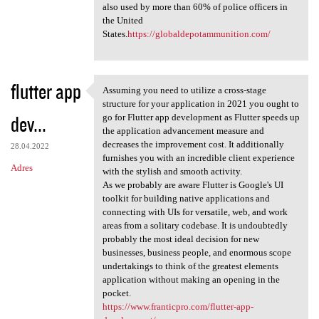
also used by more than 60% of police officers in
the United
States.
https://globaldepotammunition.com/
flutter app
Assuming you need to utilize a cross-stage
Assuming you need to utilize
structure for your application in 2021 you ought to
dev...
go for Flutter app development as Flutter speeds up
the application advancement measure and
decreases the improvement cost. It additionally
28.04.2022
furnishes you with an incredible client experience
Adres
with the stylish and smooth activity.
As we probably are aware Flutter is Google's UI
toolkit for building native applications and
connecting with UIs for versatile, web, and work
areas from a solitary codebase. It is undoubtedly
probably the most ideal decision for new
businesses, business people, and enormous scope
undertakings to think of the greatest elements
application without making an opening in the
pocket.
https://www.franticpro.com/flutter-app-