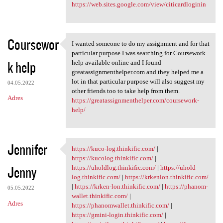
https://web.sites.google.com/view/citicardloginin
Coursewor
I wanted someone to do my assignment and for that
I wanted someone to do my
particular purpose I was searching for Coursework
k help
help available online and I found
greatassignmenthelper.com and they helped me a
lot in that particular purpose will also suggest my
04.05.2022
other friends too to take help from them.
Adres
https://greatassignmenthelper.com/coursework-
help/
Jennifer
https://kuco-log.thinkific.com/
|
https://kuco-log.thinkific
https://kucolog.thinkific.com/
|
Jenny
https://uholdlog.thinkific.com/
|
https://uhold-
log.thinkific.com/
|
https://krkenlon.thinkific.com/
|
https://krken-lon.thinkific.com/
|
https://phanom-
05.05.2022
wallet.thinkific.com/
|
Adres
https://phanomwallet.thinkific.com/
|
https://gmini-login.thinkific.com/
|