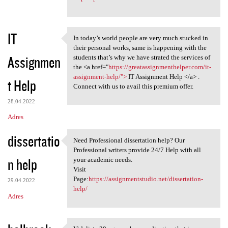
IT
In today’s world people are very much stucked in
In today’s world people are
their personal works, same is happening with the
Assignmen
students that’s why we have strated the services of
the <a href="
https://greatassignmenthelper.com/it-
assignment-help/">
IT Assignment Help </a> .
t Help
Connect with us to avail this premium offer.
28.04.2022
Adres
dissertatio
Need Professional dissertation help? Our
Need Professional
Professional writers provide 24/7 Help with all
n help
your academic needs.
Visit
Page:
https://assignmentstudio.net/dissertation-
29.04.2022
help/
Adres