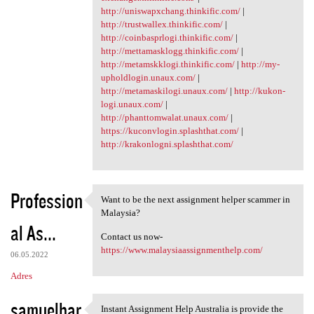
http://uniswapxchang.thinkific.com/
|
http://trustwallex.thinkific.com/
|
http://coinbasprlogi.thinkific.com/
|
http://mettamasklogg.thinkific.com/
|
http://metamskklogi.thinkific.com/
|
http://my-
upholdlogin.unaux.com/
|
http://metamaskilogi.unaux.com/
|
http://kukon-
logi.unaux.com/
|
http://phanttomwalat.unaux.com/
|
https://kuconvlogin.splashthat.com/
|
http://krakonlogni.splashthat.com/
Profession
Want to be the next assignment helper scammer in
Want to be the next
Malaysia?
al As...
Contact us now-
https://www.malaysiaassignmenthelp.com/
06.05.2022
Adres
samuelbar
Instant Assignment Help Australia is provide the