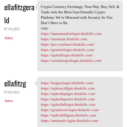
ellafitzgera
Crypto Currency Exchange, Your Way. Buy, Sell, &
Crypto Currency Exchange,
Trade with the Most User-Friendly Crypto
ld
Platform. We’re Obsessed with Security So You
Don’t Have to Be.
visit :
07.05.2022
https://mataamasktalogin.thinkific.com
Adres
https://metmsak.thinkific.com
https://pro-coinbase.thinkific.com/
https://geminrilogin.thinkific.com/
https://upfoldlogin.thinkific.com/
https://coinbausprologin.thinkific.com/
ellafitzg
https://kragonlogin.thinkific.com/
https://kragonlogin.thinkific
https://uphonyldlgin.thinkific.com
07.05.2022
https://upholdaplgin.thinkific.com/
https://upholdapwlet.thinkific.com
Adres
https://upholfsdlogin.thinkific.com
https://geminicm-login.thinkific.com/
https://upholdil0ginn.thinkific.com
https://metmask-logiin.thinkific.com/