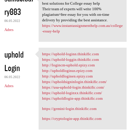
Instant Assignment Help
best solutions for College essay help
ry883
Their team of experts will write 100%
plagiarism=free essay for you with on-time
delivery by providing the best assistance.
06.05.2022
https://www.instantassignmenthelp.com.au/college
Adres
-essay-help
uphold
https://uphold-loginn.thinkific.com
https://uphold-loginn
https://uphold-loggin.thinkific.com
Login
http://logincm-uphold.epizy.com
http://upholdloginus.epizy.com
http://upholdloginen.epizy.com
06.05.2022
https://upholdsigninlogin.thinkific.com/
Adres
https://usa-uphold-login.thinkific.com/
https://uphold-loginxx.thinkific.com/
https://upholdlogin-app.thinkific.com
https://gemini-login.thinkific.com
https://cryptologin-app.thinkific.com