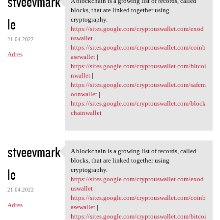
stveevmark
A blockchain is a growing list of records, called
A blockchain is a growing
o
blocks, that are linked together using
le
m
cryptography.
https://sites.google.com/cryptouswallet.com/exod
e
uswallet
|
21.04.2022
n
https://sites.google.com/cryptouswallet.com/coinb
Adres
asewallet
|
t
https://sites.google.com/cryptouswallet.com/bitcoi
a
nwallet
|
https://sites.google.com/cryptouswallet.com/safem
r
oonwallet
|
z
https://sites.google.com/cryptouswallet.com/block
chainwallet
e
stveevmark
A blockchain is a growing list of records, called
A blockchain is a growing
blocks, that are linked together using
le
cryptography.
https://sites.google.com/cryptouswallet.com/exod
uswallet
|
21.04.2022
https://sites.google.com/cryptouswallet.com/coinb
Adres
asewallet
|
https://sites.google.com/cryptouswallet.com/bitcoi