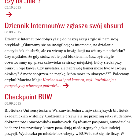
czy na „nie”?
03.10.2015
Dziennik Internautów zgłasza swój absurd
08.09.2015
Dziennik Internautów dołączył się do naszej akcji i zgłosił nam swój
przykład: „Oburzamy się na inwigilację w internecie, na działania
amerykańskich służb, ale co wiemy o inwigilacji na własnym podwórku?
Czy myślałeś, że gdy stoisz sobie pod blokiem, możesz być ciągle
obserwowany np. przez człowieka ze straży miejskiej, który siedzi przy
biurku i pije kawę? Czy myślałeś, ile naprawdę kamer może być w Twojej
okolicy? A może spojrzysz na mapkę, która może to ukazywać?”. Polecamy
artykuł Marcina Maja:
Ktoś nasikał pod kamerą, czyli inwigilacja z
perspektywy własnego podwórka
.
Checkpoint BUW
08.09.2015
Biblioteka Uniwersytecka w Warszawie. Jedna z najważniejszych bibliotek
akademickich w stolicy. Codziennie przewijają się przez nią setki studentów,
doktorantów i pracowników naukowych. Są również pasjonaci, samodzielni
badacze i warszawiacy, którzy poszukują niedostępnych gdzie indziej
pozycji. Wycieczka po mieście bez wizyty w BUW-ie też się nie liczy. W