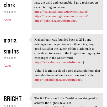
clark
raise are valid and reasonable. I am a tech support
expert telling you about.
https://matamasklogin.azurewebsites.net/
26.04.2022
https://matamasxlogin.azurewebsites.net/
Adres
https://uphold.azurewebsites.net/
maria
Kraken login was founded back in 2011 and
Kraken login was founded back
talking about the performance then it is going
smiths
good just after the launch of this platform. It is
considered to be one of the longest-running crypto
exchanges in the whole world .
27.04.2022
https://krkenlogin.azurewebsites.net/
|
Adres
Uphold login is a cloud-based digital platform that
provides financial services to users worldwide.
https://uphaldlogi.azurewebsites.net/
BRIGHT
The 6.5 Precision Rifle Cartridge was designed to
The 6.5 Precision Rifle
achieve the highest levels of
27.04.2022