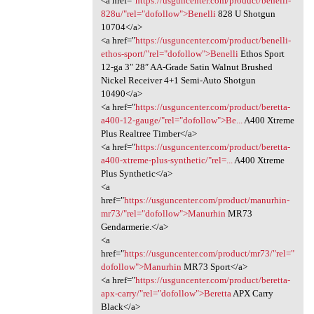
<a href="
https://usguncenter.com/product/benelli-
828u/"rel="dofollow">Benelli
828 U Shotgun
10704</a>
<a href="
https://usguncenter.com/product/benelli-
ethos-sport/"rel="dofollow">Benelli
Ethos Sport
12-ga 3″ 28″ AA-Grade Satin Walnut Brushed
Nickel Receiver 4+1 Semi-Auto Shotgun
10490</a>
<a href="
https://usguncenter.com/product/beretta-
a400-12-gauge/"rel="dofollow">Be...
A400 Xtreme
Plus Realtree Timber</a>
<a href="
https://usguncenter.com/product/beretta-
a400-xtreme-plus-synthetic/"rel=...
A400 Xtreme
Plus Synthetic</a>
<a
href="
https://usguncenter.com/product/manurhin-
mr73/"rel="dofollow">Manurhin
MR73
Gendarmerie.</a>
<a
href="
https://usguncenter.com/product/mr73/"rel="
dofollow">Manurhin
MR73 Sport</a>
<a href="
https://usguncenter.com/product/beretta-
apx-carry/"rel="dofollow">Beretta
APX Carry
Black</a>