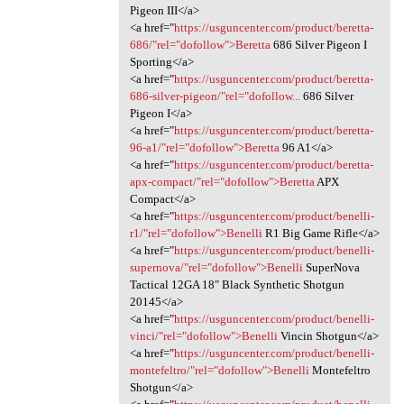
Pigeon III</a>
<a href="
https://usguncenter.com/product/beretta-
686/"rel="dofollow">Beretta
686 Silver Pigeon I
Sporting</a>
<a href="
https://usguncenter.com/product/beretta-
686-silver-pigeon/"rel="dofollow...
686 Silver
Pigeon I</a>
<a href="
https://usguncenter.com/product/beretta-
96-a1/"rel="dofollow">Beretta
96 A1</a>
<a href="
https://usguncenter.com/product/beretta-
apx-compact/"rel="dofollow">Beretta
APX
Compact</a>
<a href="
https://usguncenter.com/product/benelli-
r1/"rel="dofollow">Benelli
R1 Big Game Rifle</a>
<a href="
https://usguncenter.com/product/benelli-
supernova/"rel="dofollow">Benelli
SuperNova
Tactical 12GA 18″ Black Synthetic Shotgun
20145</a>
<a href="
https://usguncenter.com/product/benelli-
vinci/"rel="dofollow">Benelli
Vincin Shotgun</a>
<a href="
https://usguncenter.com/product/benelli-
montefeltro/"rel="dofollow">Benelli
Montefeltro
Shotgun</a>