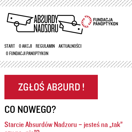
Przejdź
do
treści
START
O AKCJI
REGULAMIN
AKTUALNOŚCI
O FUNDACJI PANOPTYKON
CO NOWEGO?
Starcie Absurdów Nadzoru – jesteś na „tak”