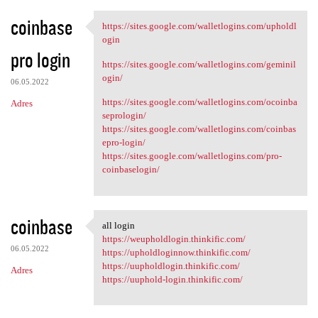
coinbase
https://sites.google.com/walletlogins.com/upholdl
https://sites.google.com
ogin
pro login
https://sites.google.com/walletlogins.com/geminil
ogin/
06.05.2022
https://sites.google.com/walletlogins.com/ocoinba
Adres
seprologin/
https://sites.google.com/walletlogins.com/coinbas
epro-login/
https://sites.google.com/walletlogins.com/pro-
coinbaselogin/
coinbase
all login
all login
https://weupholdlogin.thinkific.com/
06.05.2022
https://upholdloginnow.thinkific.com/
https://uupholdlogin.thinkific.com/
Adres
https://uuphold-login.thinkific.com/