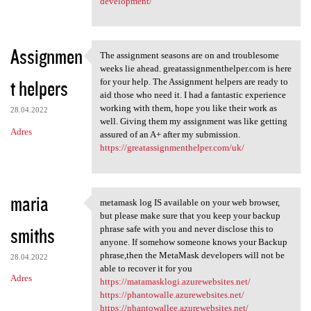
development/
Assignmen
The assignment seasons are on and troublesome
The assignment seasons are on
weeks lie ahead. greatassignmenthelper.com is here
t helpers
for your help. The Assignment helpers are ready to
aid those who need it. I had a fantastic experience
working with them, hope you like their work as
28.04.2022
well. Giving them my assignment was like getting
Adres
assured of an A+ after my submission.
https://greatassignmenthelper.com/uk/
maria
metamask log IS available on your web browser,
metamask log IS available on
but please make sure that you keep your backup
smiths
phrase safe with you and never disclose this to
anyone. If somehow someone knows your Backup
phrase,then the MetaMask developers will not be
28.04.2022
able to recover it for you
Adres
https://matamasklogi.azurewebsites.net/
https://phantowalle.azurewebsites.net/
https://phantowallee.azurewebsites.net/