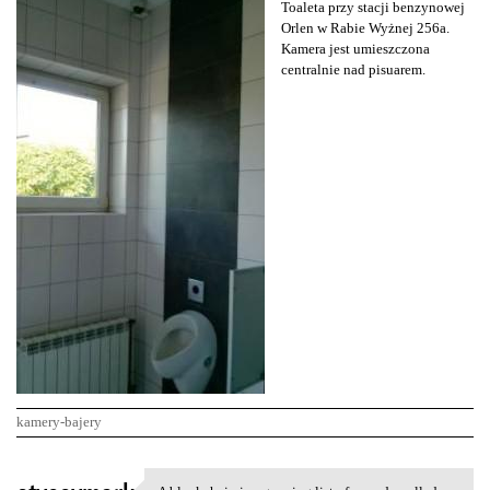
Toaleta przy stacji benzynowej
Orlen w Rabie Wyżnej 256a.
Kamera jest umieszczona
centralnie nad pisuarem.
kamery-bajery
K