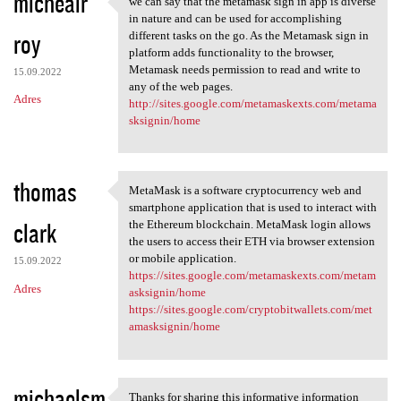
michealr
we can say that the metamask sign in app is diverse
we can say that the metamask
o
in nature and can be used for accomplishing
roy
m
different tasks on the go. As the Metamask sign in
platform adds functionality to the browser,
e
Metamask needs permission to read and write to
15.09.2022
n
any of the web pages.
Adres
http://sites.google.com/metamaskexts.com/metama
t
sksignin/home
a
r
thomas
z
MetaMask is a software cryptocurrency web and
MetaMask is a software
smartphone application that is used to interact with
e
clark
the Ethereum blockchain. MetaMask login allows
the users to access their ETH via browser extension
or mobile application.
15.09.2022
https://sites.google.com/metamaskexts.com/metam
Adres
asksignin/home
https://sites.google.com/cryptobitwallets.com/met
amasksignin/home
michaelsm
Thanks for sharing this informative information