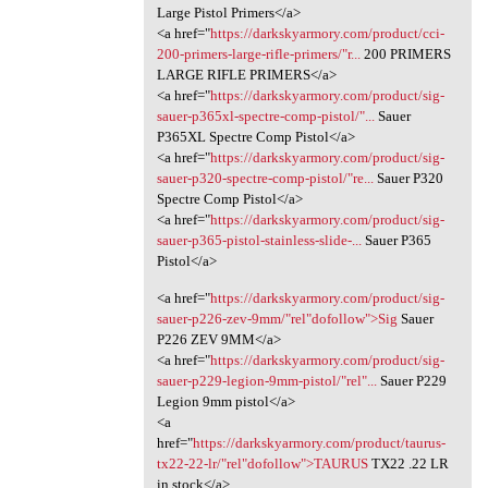
Large Pistol Primers</a>
<a href="
https://darkskyarmory.com/product/cci-
200-primers-large-rifle-primers/"r...
200 PRIMERS
LARGE RIFLE PRIMERS</a>
<a href="
https://darkskyarmory.com/product/sig-
sauer-p365xl-spectre-comp-pistol/"...
Sauer
P365XL Spectre Comp Pistol</a>
<a href="
https://darkskyarmory.com/product/sig-
sauer-p320-spectre-comp-pistol/"re...
Sauer P320
Spectre Comp Pistol</a>
<a href="
https://darkskyarmory.com/product/sig-
sauer-p365-pistol-stainless-slide-...
Sauer P365
Pistol</a>
<a href="
https://darkskyarmory.com/product/sig-
sauer-p226-zev-9mm/"rel"dofollow">Sig
Sauer
P226 ZEV 9MM</a>
<a href="
https://darkskyarmory.com/product/sig-
sauer-p229-legion-9mm-pistol/"rel"...
Sauer P229
Legion 9mm pistol</a>
<a
href="
https://darkskyarmory.com/product/taurus-
tx22-22-lr/"rel"dofollow">TAURUS
TX22 .22 LR
in stock</a>