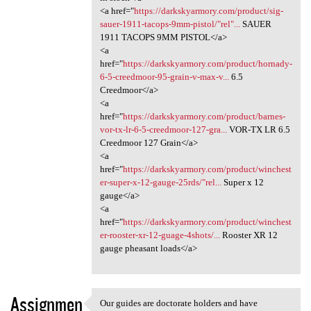
<a href="
https://darkskyarmory.com/product/sig-
sauer-1911-tacops-9mm-pistol/"rel"...
SAUER
1911 TACOPS 9MM PISTOL</a>
<a
href="
https://darkskyarmory.com/product/hornady-
6-5-creedmoor-95-grain-v-max-v...
6.5
Creedmoor</a>
<a
href="
https://darkskyarmory.com/product/barnes-
vor-tx-lr-6-5-creedmoor-127-gra...
VOR-TX LR 6.5
Creedmoor 127 Grain</a>
<a
href="
https://darkskyarmory.com/product/winchest
er-super-x-12-gauge-25rds/"rel...
Super x 12
gauge</a>
<a
href="
https://darkskyarmory.com/product/winchest
er-rooster-xr-12-guage-4shots/...
Rooster XR 12
gauge pheasant loads</a>
Assignmen
Our guides are doctorate holders and have