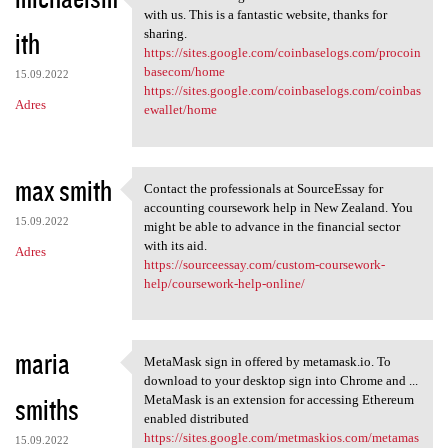
Thanks for sharing this
with us. This is a fantastic website, thanks for
ith
sharing.
https://sites.google.com/coinbaselogs.com/procoin
basecom/home
15.09.2022
https://sites.google.com/coinbaselogs.com/coinbas
Adres
ewallet/home
max smith
Contact the professionals at SourceEssay for
Contact the professionals at
accounting coursework help in New Zealand. You
15.09.2022
might be able to advance in the financial sector
with its aid.
Adres
https://sourceessay.com/custom-coursework-
help/coursework-help-online/
maria
MetaMask sign in offered by metamask.io. To
MetaMask sign in offered by
download to your desktop sign into Chrome and ...
smiths
MetaMask is an extension for accessing Ethereum
enabled distributed
https://sites.google.com/metmaskios.com/metamas
15.09.2022