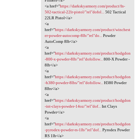
Primers</a>
<a href="
https://darkskyarmory.com/product/fn-
502-tactical-22lr-pistol/"rel"dofol...
502 Tactical
22LR Pistol</a>
<a
href="
https://darkskyarmory.com/product/winchest
er-powder-autocomp-8lb/"rel"do...
Powder
AutoComp 8lb</a>
<a
href="
https://darkskyarmory.com/product/hodgdon
-800-x-powder-8lb/"rel"dofollow...
800-X Powder -
8lb</a>
<a
href="
https://darkskyarmory.com/product/hodgdon
-h380-powder-8lbs/"rel"dofollow...
H380 Powder
8lbs</a>
<a
href="
https://darkskyarmory.com/product/hodgdon
-int-clays-powder-14oz/"rel"dof...
Int Clays
Powder</a>
<a
href="
https://darkskyarmory.com/product/hodgdon
-pyrodex-powder-rs-1lb/"rel"dof...
Pyrodex Powder
RS 1lb</a>