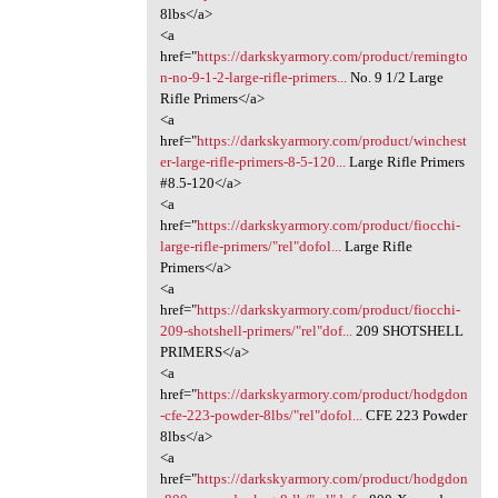
8lbs</a>
<a
href="
https://darkskyarmory.com/product/remingto
n-no-9-1-2-large-rifle-primers...
No. 9 1/2 Large
Rifle Primers</a>
<a
href="
https://darkskyarmory.com/product/winchest
er-large-rifle-primers-8-5-120...
Large Rifle Primers
#8.5-120</a>
<a
href="
https://darkskyarmory.com/product/fiocchi-
large-rifle-primers/"rel"dofol...
Large Rifle
Primers</a>
<a
href="
https://darkskyarmory.com/product/fiocchi-
209-shotshell-primers/"rel"dof...
209 SHOTSHELL
PRIMERS</a>
<a
href="
https://darkskyarmory.com/product/hodgdon
-cfe-223-powder-8lbs/"rel"dofol...
CFE 223 Powder
8lbs</a>
<a
href="
https://darkskyarmory.com/product/hodgdon