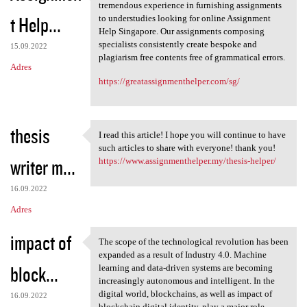
Our guides are doctorate
tremendous experience in furnishing assignments
t Help...
to understudies looking for online Assignment
Help Singapore. Our assignments composing
specialists consistently create bespoke and
15.09.2022
plagiarism free contents free of grammatical errors.
Adres
https://greatassignmenthelper.com/sg/
thesis
I read this article! I hope you will continue to have
I read this article! I hope
such articles to share with everyone! thank you!
writer m...
https://www.assignmenthelper.my/thesis-helper/
16.09.2022
Adres
impact of
The scope of the technological revolution has been
The scope of the
expanded as a result of Industry 4.0. Machine
block...
learning and data-driven systems are becoming
increasingly autonomous and intelligent. In the
digital world, blockchains, as well as impact of
16.09.2022
blockchain digital identity, play a major role.