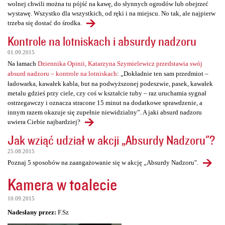
wolnej chwili można tu pójść na kawę, do słynnych ogrodów lub obejrzeć
wystawę. Wszystko dla wszystkich, od ręki i na miejscu. No tak, ale najpierw
trzeba się dostać do środka.
Kontrole na lotniskach i absurdy nadzoru
01.09.2015
Na łamach
Dziennika Opinii, Katarzyna Szymielewicz przedstawia swój
absurd nadzoru – kontrole na lotniskach
: „Dokładnie ten sam przedmiot –
ładowarka, kawałek kabla, but na podwyższonej podeszwie, pasek, kawałek
metalu gdzieś przy ciele, czy coś w kształcie tuby – raz uruchamia sygnał
ostrzegawczy i oznacza stracone 15 minut na dodatkowe sprawdzenie, a
innym razem okazuje się zupełnie niewidzialny”. A jaki absurd nadzoru
uwiera Ciebie najbardziej?
Jak wziąć udział w akcji „Absurdy Nadzoru"?
25.08.2015
Poznaj 5 sposobów na zaangażowanie się w akcję „Absurdy Nadzoru".
Kamera w toalecie
10.09.2015
Nadesłany przez:
F.Sz