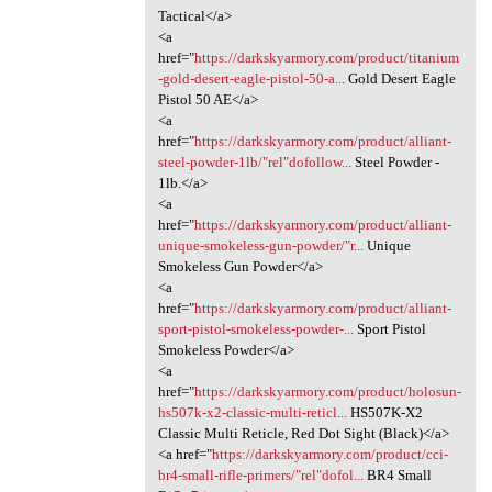
Tactical</a>
<a
href="
https://darkskyarmory.com/product/titanium
-gold-desert-eagle-pistol-50-a...
Gold Desert Eagle
Pistol 50 AE</a>
<a
href="
https://darkskyarmory.com/product/alliant-
steel-powder-1lb/"rel"dofollow...
Steel Powder -
1lb.</a>
<a
href="
https://darkskyarmory.com/product/alliant-
unique-smokeless-gun-powder/"r...
Unique
Smokeless Gun Powder</a>
<a
href="
https://darkskyarmory.com/product/alliant-
sport-pistol-smokeless-powder-...
Sport Pistol
Smokeless Powder</a>
<a
href="
https://darkskyarmory.com/product/holosun-
hs507k-x2-classic-multi-reticl...
HS507K-X2
Classic Multi Reticle, Red Dot Sight (Black)</a>
<a href="
https://darkskyarmory.com/product/cci-
br4-small-rifle-primers/"rel"dofol...
BR4 Small