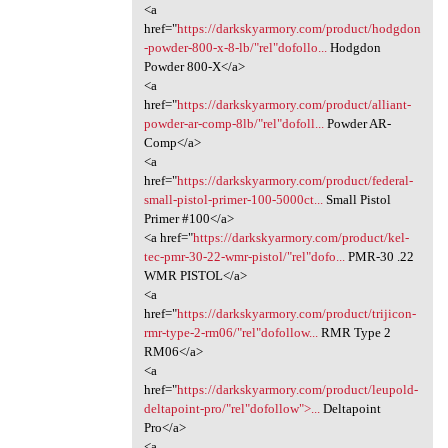
<a
href="
https://darkskyarmory.com/product/hodgdon
-powder-800-x-8-lb/"rel"dofollo...
Hodgdon
Powder 800-X</a>
<a
href="
https://darkskyarmory.com/product/alliant-
powder-ar-comp-8lb/"rel"dofoll...
Powder AR-
Comp</a>
<a
href="
https://darkskyarmory.com/product/federal-
small-pistol-primer-100-5000ct...
Small Pistol
Primer #100</a>
<a href="
https://darkskyarmory.com/product/kel-
tec-pmr-30-22-wmr-pistol/"rel"dofo...
PMR-30 .22
WMR PISTOL</a>
<a
href="
https://darkskyarmory.com/product/trijicon-
rmr-type-2-rm06/"rel"dofollow...
RMR Type 2
RM06</a>
<a
href="
https://darkskyarmory.com/product/leupold-
deltapoint-pro/"rel"dofollow">...
Deltapoint
Pro</a>
<a