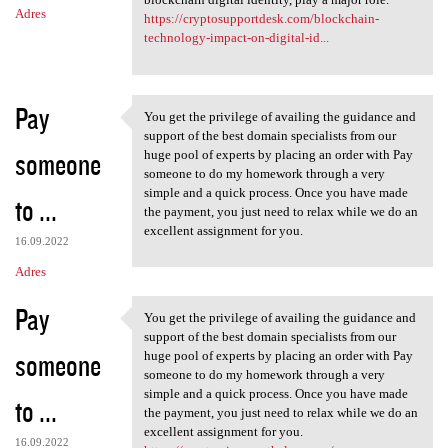
Adres
https://cryptosupportdesk.com/blockchain-
technology-impact-on-digital-id...
Pay
You get the privilege of availing the guidance and
You get the privilege of
support of the best domain specialists from our
someone
huge pool of experts by placing an order with Pay
someone to do my homework through a very
simple and a quick process. Once you have made
to ...
the payment, you just need to relax while we do an
excellent assignment for you.
16.09.2022
Adres
Pay
You get the privilege of availing the guidance and
You get the privilege of
support of the best domain specialists from our
someone
huge pool of experts by placing an order with Pay
someone to do my homework through a very
simple and a quick process. Once you have made
to ...
the payment, you just need to relax while we do an
excellent assignment for you.
16.09.2022