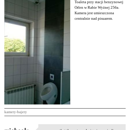
Toaleta przy stacji benzynowej
Orlen w Rabie Wyżnej 256a.
Kamera jest umieszczona
centralnie nad pisuarem.
kamery-bajery
K