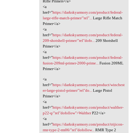
Rifle Primers</a>
<a
href="
https://darkskyarmory.com/product/federal-
large-rifle-match-primer/"rel"...
Large Rifle Match
Primer</a>
<a
href="
https://darkskyarmory.com/product/federal-
209-shotshell-primer/"rel"dofo...
209 Shotshell
Primer</a>
<a
href="
https://darkskyarmory.com/product/federal-
fusion-209ml-primer-2000-prime...
Fusion 209ML
Primer</a>
<a
href="
https://darkskyarmory.com/product/winchest
er-large-pistol-primer/"rel"do...
Large Pistol
Primer</a>
<a
href="
https://darkskyarmory.com/product/walther-
p22-q/"rel"dofollow">Walther
P22</a>
<a
href="
https://darkskyarmory.com/product/trijicon-
rmr-type-2-rm06/"rel"dofollow...
RMR Type 2