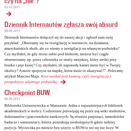
czy na „nie”?
03.10.2015
Dziennik Internautów zgłasza swój absurd
08.09.2015
Dziennik Internautów dołączył się do naszej akcji i zgłosił nam swój
przykład: „Oburzamy się na inwigilację w internecie, na działania
amerykańskich służb, ale co wiemy o inwigilacji na własnym podwórku?
Czy myślałeś, że gdy stoisz sobie pod blokiem, możesz być ciągle
obserwowany np. przez człowieka ze straży miejskiej, który siedzi przy
biurku i pije kawę? Czy myślałeś, ile naprawdę kamer może być w Twojej
okolicy? A może spojrzysz na mapkę, która może to ukazywać?”. Polecamy
artykuł Marcina Maja:
Ktoś nasikał pod kamerą, czyli inwigilacja z
perspektywy własnego podwórka
.
Checkpoint BUW
08.09.2015
Biblioteka Uniwersytecka w Warszawie. Jedna z najważniejszych bibliotek
akademickich w stolicy. Codziennie przewijają się przez nią setki studentów,
doktorantów i pracowników naukowych. Są również pasjonaci, samodzielni
badacze i warszawiacy, którzy poszukują niedostępnych gdzie indziej
pozycji. Wycieczka po mieście bez wizyty w BUW-ie też się nie liczy. W