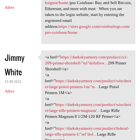
ksignin/home
|pro Coinbase- Buy and Sell Bitcoin,
Adres
Ethereum, and more with trust · When you are
taken to the login website, start by entering the
registered email
address.
https://sites.google.com/coinbselogs.com/
pro-coinbase/home
Jimmy
<a href="
https://darkskyarmory.com/product/cci-
<a href="https:/
209-primer-shotshell/"rel"dofollow...
209 Primer
White
Shotshell</a>
<a
href="
https://darkskyarmory.com/product/winchest
15.09.2022
er-large-pistol-primers-1m/"re...
Large Pistol
Adres
Primers 1M</a>
<a
href="
https://darkskyarmory.com/product/winchest
er-large-rifle-primers-magnum/...
Large Rifle
Primers Magnum 8 1/2M-120 RF Primer</a>
<a
href="
https://darkskyarmory.com/product/federal-
large-rifle-primers-1/"rel"dof...
Large Rifle