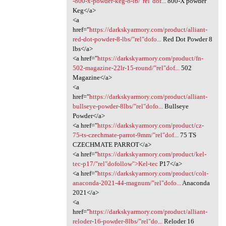
-800-x-powder-keg-8-lb/"rel"dof...
800-X powder
Keg</a>
<a
href="
https://darkskyarmory.com/product/alliant-
red-dot-powder-8-lbs/"rel"dofo...
Red Dot Powder 8
lbs</a>
<a href="
https://darkskyarmory.com/product/fn-
502-magazine-22lr-15-round/"rel"dof...
502
Magazine</a>
<a
href="
https://darkskyarmory.com/product/alliant-
bullseye-powder-8lbs/"rel"dofo...
Bullseye
Powder</a>
<a href="
https://darkskyarmory.com/product/cz-
75-ts-czechmate-parrot-9mm/"rel"dof...
75 TS
CZECHMATE PARROT</a>
<a href="
https://darkskyarmory.com/product/kel-
tec-p17/"rel"dofollow">Kel-tec
P17</a>
<a href="
https://darkskyarmory.com/product/colt-
anaconda-2021-44-magnum/"rel"dofo...
Anaconda
2021</a>
<a
href="
https://darkskyarmory.com/product/alliant-
reloder-16-powder-8lbs/"rel"do...
Reloder 16