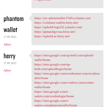
phantom
https://xn--phntmwallet-l7a0v.yolasite.com
https://xn--phntmwallet-l7a0v
https://coinbase-wallets.brizy.site/
wallet
https://uphold-login52.yolasite.com/
https://gimanilgn-usa.brizy.site/
https://uphold-ac.brizy.site/
17.09.2022
Adres
herry
https://sites.google.com/up-held.com/uphold-
https://sites.google.com/up
wallet/home
17.09.2022
https://sites.google.com/up-
held.com/upholdlogin/home
Adres
https://sites.google.com/exodusstart.com/exodusw
allet/home
https://sites.google.com/e-walets.com/exodus-
wallet/home
https://sites.google.com/e-
walets.com/exoduslogin/home
https://sites.google.com/e-
walets.com/phantomwallet/home