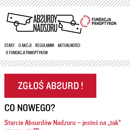
Przejdź
do
treści
START
O AKCJI
REGULAMIN
AKTUALNOŚCI
O FUNDACJI PANOPTYKON
CO NOWEGO?
Starcie Absurdów Nadzoru – jesteś na „tak”