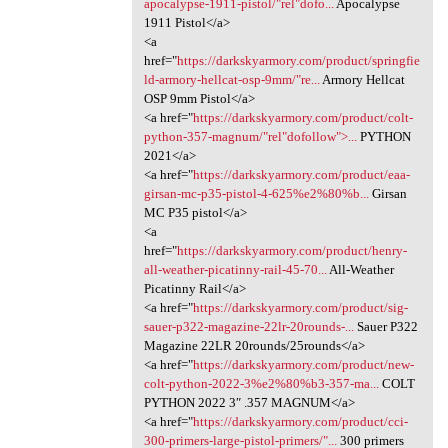
apocalypse-1911-pistol/"rel"dofo...
Apocalypse
1911 Pistol</a>
<a
href="
https://darkskyarmory.com/product/springfie
ld-armory-hellcat-osp-9mm/"re...
Armory Hellcat
OSP 9mm Pistol</a>
<a href="
https://darkskyarmory.com/product/colt-
python-357-magnum/"rel"dofollow">...
PYTHON
2021</a>
<a href="
https://darkskyarmory.com/product/eaa-
girsan-mc-p35-pistol-4-625%e2%80%b...
Girsan
MC P35 pistol</a>
<a
href="
https://darkskyarmory.com/product/henry-
all-weather-picatinny-rail-45-70...
All-Weather
Picatinny Rail</a>
<a href="
https://darkskyarmory.com/product/sig-
sauer-p322-magazine-22lr-20rounds-...
Sauer P322
Magazine 22LR 20rounds/25rounds</a>
<a href="
https://darkskyarmory.com/product/new-
colt-python-2022-3%e2%80%b3-357-ma...
COLT
PYTHON 2022 3″ .357 MAGNUM</a>
<a href="
https://darkskyarmory.com/product/cci-
300-primers-large-pistol-primers/"...
300 primers