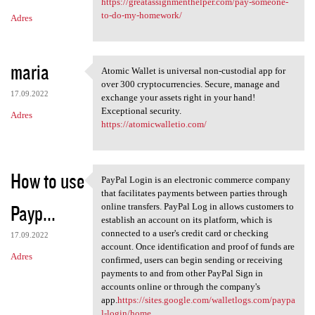
https://greatassignmenthelper.com/pay-someone-
to-do-my-homework/
Adres
maria
Atomic Wallet is universal non-custodial app for
Atomic Wallet is universal
over 300 cryptocurrencies. Secure, manage and
17.09.2022
exchange your assets right in your hand!
Exceptional security.
Adres
https://atomicwalletio.com/
How to use
PayPal Login is an electronic commerce company
PayPal Login is an electronic
that facilitates payments between parties through
Payp...
online transfers. PayPal Log in allows customers to
establish an account on its platform, which is
connected to a user's credit card or checking
17.09.2022
account. Once identification and proof of funds are
Adres
confirmed, users can begin sending or receiving
payments to and from other PayPal Sign in
accounts online or through the company's
app.
https://sites.google.com/walletlogs.com/paypa
l-login/home