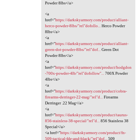
Powder 8lbs</a>
<a
href="
https://darkskyarmory.com/product/alliant-
herco-powder-8lbs/"rel"dofollo...
Herco Powder
8lbs</a>
<a
href="
https://darkskyarmory.com/product/alliant-
green-dot-powder-8lbs/"rel"dof...
Green Dot
Powder 8lbs</a>
<a
href="
https://darkskyarmory.com/product/hodgdon
-700x-powder-4lb/"rel"dofollow"...
700X Powder
4lbs</a>
<a
href="
https://darkskyarmory.com/product/cobra-
firearms-derringer-22-mag/"rel"d...
Firearms
Derringer .22 Mag</a>
<a
href="
https://darkskyarmory.com/product/taurus-
856-stainless-38-special/"rel"d...
856 Stainless 38
Special</a>
<a href="
https://darkskyarmory.com/product/fn-
509-tactical-fde-and-black/"rel"dof...
509