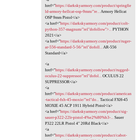
href="
https://darkskyarmory.com/product/springfie
ld-armory-hellcat-osp-9mm/"re...
Armory Hellcat
OSP 9mm Pistol</a>
<a href="
https://darkskyarmory.com/product/colt-
python-357-magnum/"rel"dofollow">...
PYTHON
2021</a>
<a href="
https://darkskyarmory.com/product/ruger-
ar-556-standard-5-56/"rel"dofoll...
AR-556
Standard</a>
<a
href="
https://darkskyarmory.com/product/rugged-
oculus-22-suppressor/"rel"dofol...
OCULUS 22
SUPPRESSOR</a>
<a
href="
https://darkskyarmory.com/product/american
-tactical-fxh-45-moxie/"rel"do...
Tactical FXH-45
MOXIE 45 ACP 1911 Hybrid Pistol</a>
<a href="
https://darkskyarmory.com/product/sig-
sauer-p322-22lr-pistol-4%e2%80%b3-...
Sauer
P322 22LR Pistol 4″ 20Rd Black</a>
<a
href="
https://darkskyarmory.com/product/cabot-