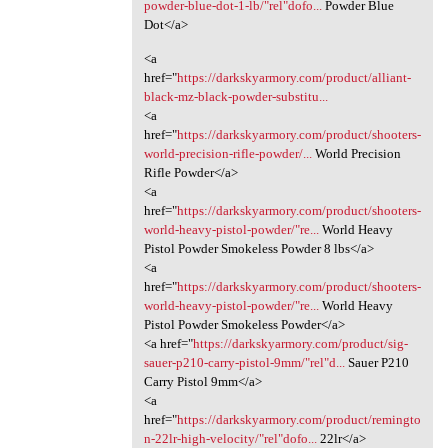
powder-blue-dot-1-lb/"rel"dofo...
Powder Blue
Dot</a>
<a
href="
https://darkskyarmory.com/product/alliant-
black-mz-black-powder-substitu...
<a
href="
https://darkskyarmory.com/product/shooters-
world-precision-rifle-powder/...
World Precision
Rifle Powder</a>
<a
href="
https://darkskyarmory.com/product/shooters-
world-heavy-pistol-powder/"re...
World Heavy
Pistol Powder Smokeless Powder 8 lbs</a>
<a
href="
https://darkskyarmory.com/product/shooters-
world-heavy-pistol-powder/"re...
World Heavy
Pistol Powder Smokeless Powder</a>
<a href="
https://darkskyarmory.com/product/sig-
sauer-p210-carry-pistol-9mm/"rel"d...
Sauer P210
Carry Pistol 9mm</a>
<a
href="
https://darkskyarmory.com/product/remingto
n-22lr-high-velocity/"rel"dofo...
22lr</a>