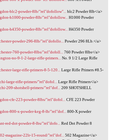
gdon-blc2-powder-8lb/"rel"dofollow"...
blc2 Powder 8lb</a>
gdon-h1000-powder-8lb/"rel"dofollow...
H1000 Powder
gdon-h4350-powder-8lb/"rel"dofollow...
H4350 Powder
hester-powder-296-8lb/"rel"dofollo...
Powder 296 8Lb.</a>
hester-760-powder-8lbs/"rel"dofoll...
760 Powder 8lbs</a>
gton-no-9-1-2-large-rifle-primers...
No. 9 1/2 Large Rifle
ester-large-rifle-primers-8-5-120...
Large Rifle Primers #8.5-
i-large-rifle-primers/"rel"dofol...
Large Rifle Primers</a>
hi-209-shotshell-primers/"rel"dof...
209 SHOTSHELL
don-cfe-223-powder-8lbs/"rel"dofol...
CFE 223 Powder
gdon-800-x-powder-keg-8-lb/"rel"dof...
800-X powder
nt-red-dot-powder-8-lbs/"rel"dofo...
Red Dot Powder 8
02-magazine-22lr-15-round/"rel"dof...
502 Magazine</a>