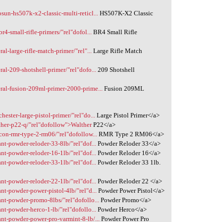
un-hs507k-x2-classic-multi-reticl...
HS507K-X2 Classic
4-small-rifle-primers/"rel"dofol...
BR4 Small Rifle
l-large-rifle-match-primer/"rel"...
Large Rifle Match
al-209-shotshell-primer/"rel"dofo...
209 Shotshell
ral-fusion-209ml-primer-2000-prime...
Fusion 209ML
ester-large-pistol-primer/"rel"do...
Large Pistol Primer</a>
ther-p22-q/"rel"dofollow">Walther
P22</a>
con-rmr-type-2-rm06/"rel"dofollow...
RMR Type 2 RM06</a>
nt-powder-reloder-33-8lb/"rel"dof...
Powder Reloder 33</a>
nt-powder-reloder-16-1lb/"rel"dof...
Powder Reloder 16</a>
nt-powder-reloder-33-1lb/"rel"dof...
Powder Reloder 33 1lb.
nt-powder-reloder-22-1lb/"rel"dof...
Powder Reloder 22 </a>
nt-powder-power-pistol-4lb/"rel"d...
Powder Power Pistol</a>
ant-powder-promo-8lbs/"rel"dofollo...
Powder Promo</a>
nt-powder-herco-1-lb/"rel"dofollo...
Powder Herco</a>
ant-powder-power-pro-varmint-8-lb/...
Powder Power Pro