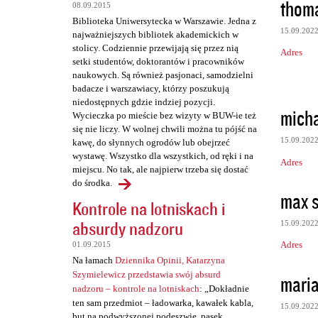
t
thoma
08.09.2015
a
Biblioteka Uniwersytecka w Warszawie. Jedna z
15.09.202
najważniejszych bibliotek akademickich w
r
stolicy. Codziennie przewijają się przez nią
Adres
z
setki studentów, doktorantów i pracowników
naukowych. Są również pasjonaci, samodzielni
e
badacze i warszawiacy, którzy poszukują
niedostępnych gdzie indziej pozycji.
micha
Wycieczka po mieście bez wizyty w BUW-ie też
się nie liczy. W wolnej chwili można tu pójść na
15.09.202
kawę, do słynnych ogrodów lub obejrzeć
wystawę. Wszystko dla wszystkich, od ręki i na
Adres
miejscu. No tak, ale najpierw trzeba się dostać
do środka.
max 
Kontrole na lotniskach i
absurdy nadzoru
15.09.202
Adres
01.09.2015
Na łamach
Dziennika Opinii, Katarzyna
Szymielewicz przedstawia swój absurd
maria
nadzoru – kontrole na lotniskach
: „Dokładnie
ten sam przedmiot – ładowarka, kawałek kabla,
15.09.202
but na podwyższonej podeszwie, pasek,