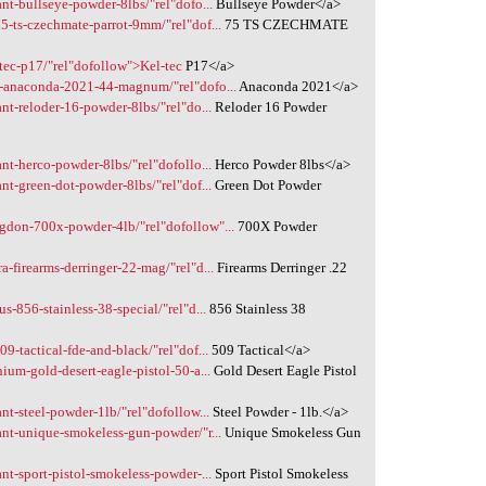
nt-bullseye-powder-8lbs/"rel"dofo...
Bullseye Powder</a>
5-ts-czechmate-parrot-9mm/"rel"dof...
75 TS CZECHMATE
tec-p17/"rel"dofollow">Kel-tec
P17</a>
t-anaconda-2021-44-magnum/"rel"dofo...
Anaconda 2021</a>
nt-reloder-16-powder-8lbs/"rel"do...
Reloder 16 Powder
nt-herco-powder-8lbs/"rel"dofollo...
Herco Powder 8lbs</a>
nt-green-dot-powder-8lbs/"rel"dof...
Green Dot Powder
gdon-700x-powder-4lb/"rel"dofollow"...
700X Powder
-firearms-derringer-22-mag/"rel"d...
Firearms Derringer .22
s-856-stainless-38-special/"rel"d...
856 Stainless 38
9-tactical-fde-and-black/"rel"dof...
509 Tactical</a>
ium-gold-desert-eagle-pistol-50-a...
Gold Desert Eagle Pistol
nt-steel-powder-1lb/"rel"dofollow...
Steel Powder - 1lb.</a>
ant-unique-smokeless-gun-powder/"r...
Unique Smokeless Gun
nt-sport-pistol-smokeless-powder-...
Sport Pistol Smokeless