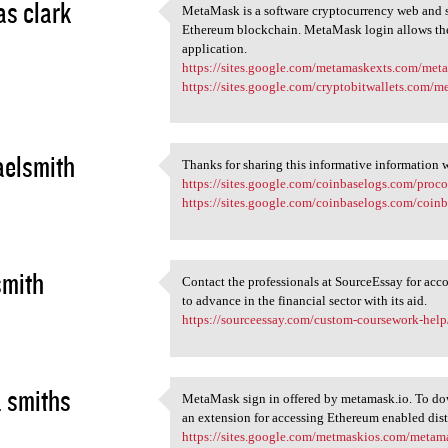
s clark
MetaMask is a software cryptocurrency web and sm
MetaMask is a software
Ethereum blockchain. MetaMask login allows the 
2
application.
https://sites.google.com/metamaskexts.com/me
https://sites.google.com/cryptobitwallets.com/
elsmith
Thanks for sharing this informative information wi
Thanks for sharing this
https://sites.google.com/coinbaselogs.com/pro
2
https://sites.google.com/coinbaselogs.com/coin
smith
Contact the professionals at SourceEssay for ac
Contact the professionals at
to advance in the financial sector with its aid.
2
https://sourceessay.com/custom-coursework-help
 smiths
MetaMask sign in offered by metamask.io. To do
MetaMask sign in offered by
an extension for accessing Ethereum enabled dis
2
https://sites.google.com/metmaskios.com/meta