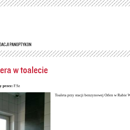
Przejdź
do
treści
DACJI PANOPTYKON
ra w toalecie
5
y przez:
F.Sz
Toaleta przy stacji benzynowej Orlen w Rabie 