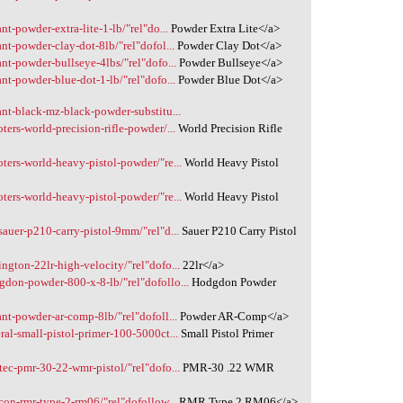
t-powder-extra-lite-1-lb/"rel"do...
Powder Extra Lite</a>
nt-powder-clay-dot-8lb/"rel"dofol...
Powder Clay Dot</a>
nt-powder-bullseye-4lbs/"rel"dofo...
Powder Bullseye</a>
nt-powder-blue-dot-1-lb/"rel"dofo...
Powder Blue Dot</a>
ant-black-mz-black-powder-substitu...
ers-world-precision-rifle-powder/...
World Precision Rifle
ters-world-heavy-pistol-powder/"re...
World Heavy Pistol
ters-world-heavy-pistol-powder/"re...
World Heavy Pistol
auer-p210-carry-pistol-9mm/"rel"d...
Sauer P210 Carry Pistol
ngton-22lr-high-velocity/"rel"dofo...
22lr</a>
don-powder-800-x-8-lb/"rel"dofollo...
Hodgdon Powder
nt-powder-ar-comp-8lb/"rel"dofoll...
Powder AR-Comp</a>
al-small-pistol-primer-100-5000ct...
Small Pistol Primer
tec-pmr-30-22-wmr-pistol/"rel"dofo...
PMR-30 .22 WMR
con-rmr-type-2-rm06/"rel"dofollow...
RMR Type 2 RM06</a>