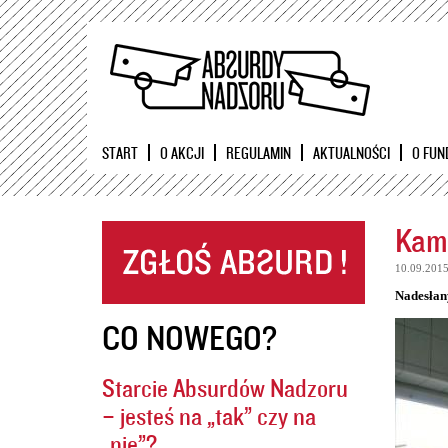
START
O AKCJI
REGULAMIN
AKTUALNOŚCI
O FUN
Kame
10.09.201
Nadesłan
CO NOWEGO?
Starcie Absurdów Nadzoru
– jesteś na „tak” czy na
„nie”?