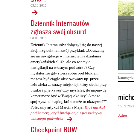
03.10.2015
Dziennik Internautów
zgłasza swój absurd
08.09.2015
Dziennik Internautów dołączył się do naszej
akcji i zgłosił nam swój przykład: „Oburzamy
się na inwigilację w internecie, na działania
amerykańskich służb, ale co wiemy o
inwigilacji na własnym podwórku? Czy
myślałeś, że gdy stoisz sobie pod blokiem,
kamery-b
możesz być ciągle obserwowany np. przez
człowieka ze straży miejskiej, który siedzi przy
biurku i pije kawę? Czy myślałeś, ile naprawdę
K
miche
kamer może być w Twojej okolicy? A może
o
spojrzysz na mapkę, która może to ukazywać?”.
15.09.202
Polecamy artykuł Marcina Maja:
Ktoś nasikał
m
pod kamerą, czyli inwigilacja z perspektywy
Adres
e
własnego podwórka
.
n
Checkpoint BUW