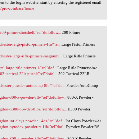
n to the login website, start by entering the registered email
om/pro-coinbase/home
09-primer-shotshell/"rel"dofollow...
209 Primer
ester-large-pistol-primers-1m/"re...
Large Pistol Primers
hester-large-rifle-primers-magnum/...
Large Rifle Primers
l-large-rifle-primers-1/"rel"dof...
Large Rifle Primers</a>
-tactical-22lr-pistol/"rel"dofol...
502 Tactical 22LR
chester-powder-autocomp-8lb/"rel"do...
Powder AutoComp
gdon-800-x-powder-8lb/"rel"dofollow...
800-X Powder -
gdon-h380-powder-8lbs/"rel"dofollow...
H380 Powder
don-int-clays-powder-14oz/"rel"dof...
Int Clays Powder</a>
don-pyrodex-powder-rs-1lb/"rel"dof...
Pyrodex Powder RS
gdon-800-x-powder-8lb/"rel"dofollow...
800-X Powder -