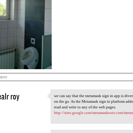
ajery
alr roy
we can say that the metamask sign in app is diver
we can say that the metamask
on the go. As the Metamask sign in platform adds
2
read and write to any of the web pages.
http://sites.google.com/metamaskexts.com/met