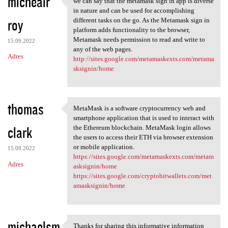
michealr
we can say that the metamask sign in app is diverse
we can say that the metamask
o
in nature and can be used for accomplishing
roy
m
different tasks on the go. As the Metamask sign in
platform adds functionality to the browser,
e
Metamask needs permission to read and write to
15.09.2022
n
any of the web pages.
Adres
http://sites.google.com/metamaskexts.com/metama
t
sksignin/home
a
r
thomas
z
MetaMask is a software cryptocurrency web and
MetaMask is a software
smartphone application that is used to interact with
e
clark
the Ethereum blockchain. MetaMask login allows
the users to access their ETH via browser extension
or mobile application.
15.09.2022
https://sites.google.com/metamaskexts.com/metam
Adres
asksignin/home
https://sites.google.com/cryptobitwallets.com/met
amasksignin/home
michaelsm
Thanks for sharing this informative information