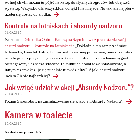
wolnej chwili można tu pójść na kawę, do słynnych ogrodów lub obejrzeć
wystawę. Wszystko dla wszystkich, od ręki i na miejscu. No tak, ale najpierw
trzeba się dostać do środka.
Kontrole na lotniskach i absurdy nadzoru
01.09.2015
Na łamach
Dziennika Opinii, Katarzyna Szymielewicz przedstawia swój
absurd nadzoru – kontrole na lotniskach
: „Dokładnie ten sam przedmiot –
ładowarka, kawałek kabla, but na podwyższonej podeszwie, pasek, kawałek
metalu gdzieś przy ciele, czy coś w kształcie tuby – raz uruchamia sygnał
ostrzegawczy i oznacza stracone 15 minut na dodatkowe sprawdzenie, a
innym razem okazuje się zupełnie niewidzialny”. A jaki absurd nadzoru
uwiera Ciebie najbardziej?
Jak wziąć udział w akcji „Absurdy Nadzoru"?
25.08.2015
Poznaj 5 sposobów na zaangażowanie się w akcję „Absurdy Nadzoru".
Kamera w toalecie
10.09.2015
Nadesłany przez:
F.Sz