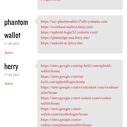
phantom
https://xn--phntmwallet-l7a0v.yolasite.com
https://xn--phntmwallet-l7a0v
https://coinbase-wallets.brizy.site/
wallet
https://uphold-login52.yolasite.com/
https://gimanilgn-usa.brizy.site/
https://uphold-ac.brizy.site/
17.09.2022
Adres
herry
https://sites.google.com/up-held.com/uphold-
https://sites.google.com/up
wallet/home
17.09.2022
https://sites.google.com/up-
held.com/upholdlogin/home
Adres
https://sites.google.com/exodusstart.com/exodusw
allet/home
https://sites.google.com/e-walets.com/exodus-
wallet/home
https://sites.google.com/e-
walets.com/exoduslogin/home
https://sites.google.com/e-
walets.com/phantomwallet/home