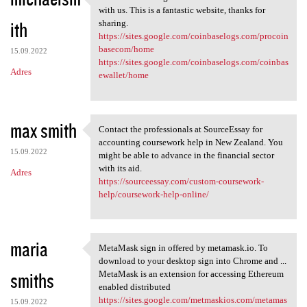
Thanks for sharing this
with us. This is a fantastic website, thanks for
ith
sharing.
https://sites.google.com/coinbaselogs.com/procoin
basecom/home
15.09.2022
https://sites.google.com/coinbaselogs.com/coinbas
Adres
ewallet/home
max smith
Contact the professionals at SourceEssay for
Contact the professionals at
accounting coursework help in New Zealand. You
15.09.2022
might be able to advance in the financial sector
with its aid.
Adres
https://sourceessay.com/custom-coursework-
help/coursework-help-online/
maria
MetaMask sign in offered by metamask.io. To
MetaMask sign in offered by
download to your desktop sign into Chrome and ...
smiths
MetaMask is an extension for accessing Ethereum
enabled distributed
https://sites.google.com/metmaskios.com/metamas
15.09.2022