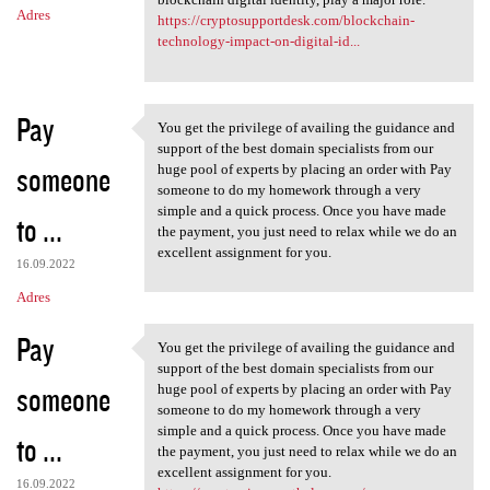
Adres
https://cryptosupportdesk.com/blockchain-
technology-impact-on-digital-id...
Pay
You get the privilege of availing the guidance and
You get the privilege of
support of the best domain specialists from our
someone
huge pool of experts by placing an order with Pay
someone to do my homework through a very
simple and a quick process. Once you have made
to ...
the payment, you just need to relax while we do an
excellent assignment for you.
16.09.2022
Adres
Pay
You get the privilege of availing the guidance and
You get the privilege of
support of the best domain specialists from our
someone
huge pool of experts by placing an order with Pay
someone to do my homework through a very
simple and a quick process. Once you have made
to ...
the payment, you just need to relax while we do an
excellent assignment for you.
16.09.2022