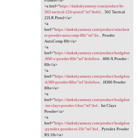
Primers</a>
<a href="
https://darkskyarmory.com/product/fn-
502-tactical-22lr-pistol/"rel"dofol...
502 Tactical
22LR Pistol</a>
<a
href="
https://darkskyarmory.com/product/winchest
er-powder-autocomp-8lb/"rel"do...
Powder
AutoComp 8lb</a>
<a
href="
https://darkskyarmory.com/product/hodgdon
-800-x-powder-8lb/"rel"dofollow...
800-X Powder -
8lb</a>
<a
href="
https://darkskyarmory.com/product/hodgdon
-h380-powder-8lbs/"rel"dofollow...
H380 Powder
8lbs</a>
<a
href="
https://darkskyarmory.com/product/hodgdon
-int-clays-powder-14oz/"rel"dof...
Int Clays
Powder</a>
<a
href="
https://darkskyarmory.com/product/hodgdon
-pyrodex-powder-rs-1lb/"rel"dof...
Pyrodex Powder
RS 1lb</a>