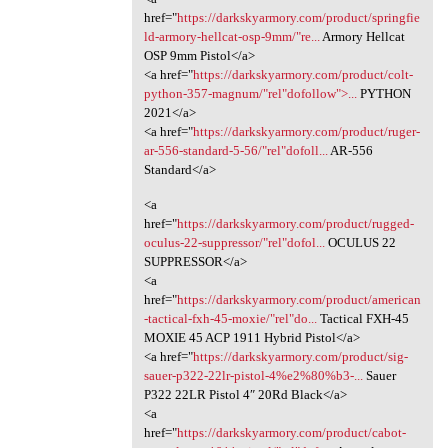
href="
https://darkskyarmory.com/product/springfie
ld-armory-hellcat-osp-9mm/"re...
Armory Hellcat
OSP 9mm Pistol</a>
<a href="
https://darkskyarmory.com/product/colt-
python-357-magnum/"rel"dofollow">...
PYTHON
2021</a>
<a href="
https://darkskyarmory.com/product/ruger-
ar-556-standard-5-56/"rel"dofoll...
AR-556
Standard</a>
<a
href="
https://darkskyarmory.com/product/rugged-
oculus-22-suppressor/"rel"dofol...
OCULUS 22
SUPPRESSOR</a>
<a
href="
https://darkskyarmory.com/product/american
-tactical-fxh-45-moxie/"rel"do...
Tactical FXH-45
MOXIE 45 ACP 1911 Hybrid Pistol</a>
<a href="
https://darkskyarmory.com/product/sig-
sauer-p322-22lr-pistol-4%e2%80%b3-...
Sauer
P322 22LR Pistol 4″ 20Rd Black</a>
<a
href="
https://darkskyarmory.com/product/cabot-