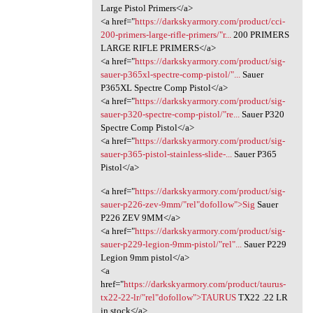
Large Pistol Primers</a>
<a href="
https://darkskyarmory.com/product/cci-
200-primers-large-rifle-primers/"r...
200 PRIMERS
LARGE RIFLE PRIMERS</a>
<a href="
https://darkskyarmory.com/product/sig-
sauer-p365xl-spectre-comp-pistol/"...
Sauer
P365XL Spectre Comp Pistol</a>
<a href="
https://darkskyarmory.com/product/sig-
sauer-p320-spectre-comp-pistol/"re...
Sauer P320
Spectre Comp Pistol</a>
<a href="
https://darkskyarmory.com/product/sig-
sauer-p365-pistol-stainless-slide-...
Sauer P365
Pistol</a>
<a href="
https://darkskyarmory.com/product/sig-
sauer-p226-zev-9mm/"rel"dofollow">Sig
Sauer
P226 ZEV 9MM</a>
<a href="
https://darkskyarmory.com/product/sig-
sauer-p229-legion-9mm-pistol/"rel"...
Sauer P229
Legion 9mm pistol</a>
<a
href="
https://darkskyarmory.com/product/taurus-
tx22-22-lr/"rel"dofollow">TAURUS
TX22 .22 LR
in stock</a>