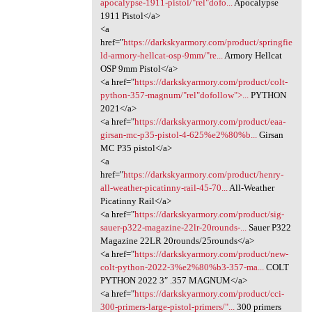
apocalypse-1911-pistol/"rel"dofo...
Apocalypse
1911 Pistol</a>
<a
href="
https://darkskyarmory.com/product/springfie
ld-armory-hellcat-osp-9mm/"re...
Armory Hellcat
OSP 9mm Pistol</a>
<a href="
https://darkskyarmory.com/product/colt-
python-357-magnum/"rel"dofollow">...
PYTHON
2021</a>
<a href="
https://darkskyarmory.com/product/eaa-
girsan-mc-p35-pistol-4-625%e2%80%b...
Girsan
MC P35 pistol</a>
<a
href="
https://darkskyarmory.com/product/henry-
all-weather-picatinny-rail-45-70...
All-Weather
Picatinny Rail</a>
<a href="
https://darkskyarmory.com/product/sig-
sauer-p322-magazine-22lr-20rounds-...
Sauer P322
Magazine 22LR 20rounds/25rounds</a>
<a href="
https://darkskyarmory.com/product/new-
colt-python-2022-3%e2%80%b3-357-ma...
COLT
PYTHON 2022 3″ .357 MAGNUM</a>
<a href="
https://darkskyarmory.com/product/cci-
300-primers-large-pistol-primers/"...
300 primers