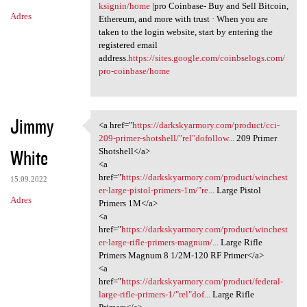
ksignin/home
|pro Coinbase- Buy and Sell Bitcoin,
Adres
Ethereum, and more with trust · When you are
taken to the login website, start by entering the
registered email
address.
https://sites.google.com/coinbselogs.com/
pro-coinbase/home
Jimmy
<a href="
https://darkskyarmory.com/product/cci-
<a href="https:/
209-primer-shotshell/"rel"dofollow...
209 Primer
White
Shotshell</a>
<a
href="
https://darkskyarmory.com/product/winchest
15.09.2022
er-large-pistol-primers-1m/"re...
Large Pistol
Adres
Primers 1M</a>
<a
href="
https://darkskyarmory.com/product/winchest
er-large-rifle-primers-magnum/...
Large Rifle
Primers Magnum 8 1/2M-120 RF Primer</a>
<a
href="
https://darkskyarmory.com/product/federal-
large-rifle-primers-1/"rel"dof...
Large Rifle