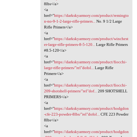
8lbs</a>
<a
href="
https://darkskyarmory.com/product/remingto
n-no-9-1-2-large-rifle-primers...
No. 9 1/2 Large
Rifle Primers</a>
<a
href="
https://darkskyarmory.com/product/winchest
er-large-rifle-primers-8-5-120...
Large Rifle Primers
#8.5-120</a>
<a
href="
https://darkskyarmory.com/product/fiocchi-
large-rifle-primers/"rel"dofol...
Large Rifle
Primers</a>
<a
href="
https://darkskyarmory.com/product/fiocchi-
209-shotshell-primers/"rel"dof...
209 SHOTSHELL
PRIMERS</a>
<a
href="
https://darkskyarmory.com/product/hodgdon
-cfe-223-powder-8lbs/"rel"dofol...
CFE 223 Powder
8lbs</a>
<a
href="
https://darkskyarmory.com/product/hodgdon