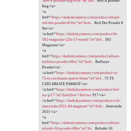
-800-x-powder-keg-8-lb/"rel"dof...
800-X powder
Keg</a>
<a
href="
https://darkskyarmory.com/product/alliant-
red-dot-powder-8-lbs/"rel"dofo...
Red Dot Powder 8
lbs</a>
<a href="
https://darkskyarmory.com/product/fn-
502-magazine-22lr-15-round/"rel"dof...
502
Magazine</a>
<a
href="
https://darkskyarmory.com/product/alliant-
bullseye-powder-8lbs/"rel"dofo...
Bullseye
Powder</a>
<a href="
https://darkskyarmory.com/product/cz-
75-ts-czechmate-parrot-9mm/"rel"dof...
75 TS
CZECHMATE PARROT</a>
<a href="
https://darkskyarmory.com/product/kel-
tec-p17/"rel"dofollow">Kel-tec
P17</a>
<a href="
https://darkskyarmory.com/product/colt-
anaconda-2021-44-magnum/"rel"dofo...
Anaconda
2021</a>
<a
href="
https://darkskyarmory.com/product/alliant-
reloder-16-powder-8lbs/"rel"do...
Reloder 16