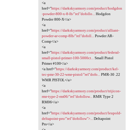
<a
href="
https://darkskyarmory.com/product/hodgdon
-powder-800-x-8-lb/"rel"dofollo...
Hodgdon
Powder 800-X</a>
<a
href="
https://darkskyarmory.com/product/alliant-
powder-ar-comp-8lb/"rel"dofoll...
Powder AR-
Comp</a>
<a
href="
https://darkskyarmory.com/product/federal-
small-pistol-primer-100-5000ct...
Small Pistol
Primer #100</a>
<a href="
https://darkskyarmory.com/product/kel-
tec-pmr-30-22-wmr-pistol/"rel"dofo...
PMR-30 .22
WMR PISTOL</a>
<a
href="
https://darkskyarmory.com/product/trijicon-
rmr-type-2-rm06/"rel"dofollow...
RMR Type 2
RM06</a>
<a
href="
https://darkskyarmory.com/product/leupold-
deltapoint-pro/"rel"dofollow">...
Deltapoint
Pro</a>
<a