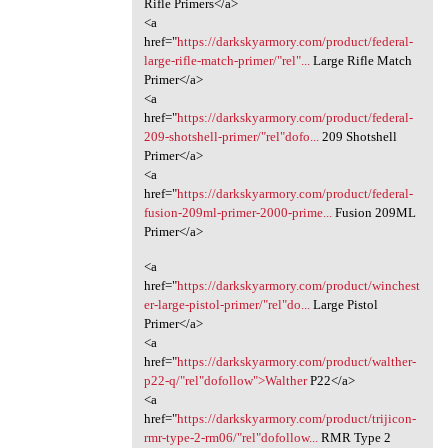
Rifle Primers</a>
<a
href="
https://darkskyarmory.com/product/federal-
large-rifle-match-primer/"rel"...
Large Rifle Match
Primer</a>
<a
href="
https://darkskyarmory.com/product/federal-
209-shotshell-primer/"rel"dofo...
209 Shotshell
Primer</a>
<a
href="
https://darkskyarmory.com/product/federal-
fusion-209ml-primer-2000-prime...
Fusion 209ML
Primer</a>
<a
href="
https://darkskyarmory.com/product/winchest
er-large-pistol-primer/"rel"do...
Large Pistol
Primer</a>
<a
href="
https://darkskyarmory.com/product/walther-
p22-q/"rel"dofollow">Walther
P22</a>
<a
href="
https://darkskyarmory.com/product/trijicon-
rmr-type-2-rm06/"rel"dofollow...
RMR Type 2