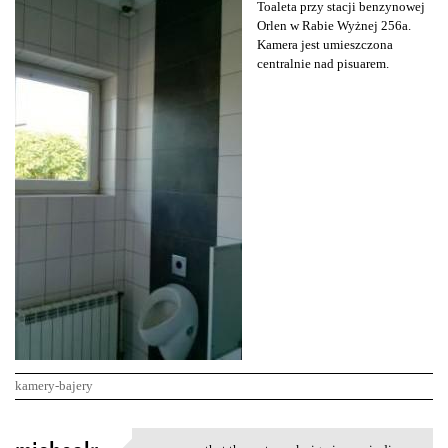
Toaleta przy stacji benzynowej
Orlen w Rabie Wyżnej 256a.
Kamera jest umieszczona
centralnie nad pisuarem.
kamery-bajery
K