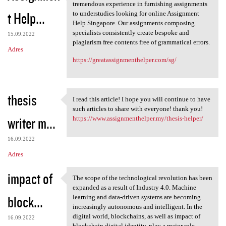
Our guides are doctorate
tremendous experience in furnishing assignments
t Help...
to understudies looking for online Assignment
Help Singapore. Our assignments composing
specialists consistently create bespoke and
15.09.2022
plagiarism free contents free of grammatical errors.
Adres
https://greatassignmenthelper.com/sg/
thesis
I read this article! I hope you will continue to have
I read this article! I hope
such articles to share with everyone! thank you!
writer m...
https://www.assignmenthelper.my/thesis-helper/
16.09.2022
Adres
impact of
The scope of the technological revolution has been
The scope of the
expanded as a result of Industry 4.0. Machine
block...
learning and data-driven systems are becoming
increasingly autonomous and intelligent. In the
digital world, blockchains, as well as impact of
16.09.2022
blockchain digital identity, play a major role.