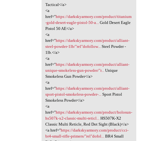
Tactical</a>
<a
href="
https://darkskyarmory.com/product/titanium
-gold-desert-eagle-pistol-50-a...
Gold Desert Eagle
Pistol 50 AE</a>
<a
href="
https://darkskyarmory.com/product/alliant-
steel-powder-1lb/"rel"dofollow...
Steel Powder -
1lb.</a>
<a
href="
https://darkskyarmory.com/product/alliant-
unique-smokeless-gun-powder/"r...
Unique
Smokeless Gun Powder</a>
<a
href="
https://darkskyarmory.com/product/alliant-
sport-pistol-smokeless-powder-...
Sport Pistol
Smokeless Powder</a>
<a
href="
https://darkskyarmory.com/product/holosun-
hs507k-x2-classic-multi-reticl...
HS507K-X2
Classic Multi Reticle, Red Dot Sight (Black)</a>
<a href="
https://darkskyarmory.com/product/cci-
br4-small-rifle-primers/"rel"dofol...
BR4 Small