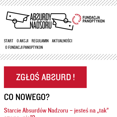
Przejdź
do
treści
START
O AKCJI
REGULAMIN
AKTUALNOŚCI
O FUNDACJI PANOPTYKON
CO NOWEGO?
Starcie Absurdów Nadzoru – jesteś na „tak”