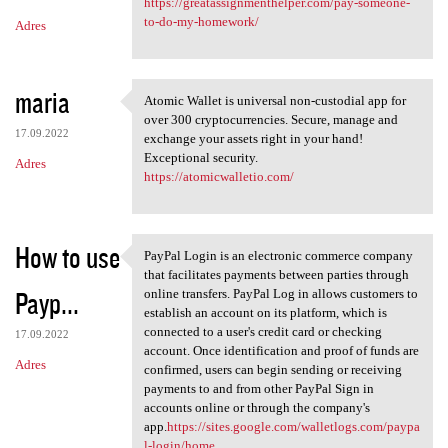
https://greatassignmenthelper.com/pay-someone-
to-do-my-homework/
Adres
maria
Atomic Wallet is universal non-custodial app for
Atomic Wallet is universal
over 300 cryptocurrencies. Secure, manage and
17.09.2022
exchange your assets right in your hand!
Exceptional security.
Adres
https://atomicwalletio.com/
How to use
PayPal Login is an electronic commerce company
PayPal Login is an electronic
that facilitates payments between parties through
Payp...
online transfers. PayPal Log in allows customers to
establish an account on its platform, which is
connected to a user's credit card or checking
17.09.2022
account. Once identification and proof of funds are
Adres
confirmed, users can begin sending or receiving
payments to and from other PayPal Sign in
accounts online or through the company's
app.
https://sites.google.com/walletlogs.com/paypa
l-login/home