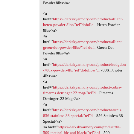
Powder 8lbs</a>
<a
href="
https://darkskyarmory.com/product/alliant-
herco-powder-8lbs/"rel"dofollo...
Herco Powder
8lbs</a>
<a
href="
https://darkskyarmory.com/product/alliant-
green-dot-powder-8lbs/"rel"dof...
Green Dot
Powder 8lbs</a>
<a
href="
https://darkskyarmory.com/product/hodgdon
-700x-powder-4lb/"rel"dofollow"...
700X Powder
4lbs</a>
<a
href="
https://darkskyarmory.com/product/cobra-
firearms-derringer-22-mag/"rel"d...
Firearms
Derringer .22 Mag</a>
<a
href="
https://darkskyarmory.com/product/taurus-
856-stainless-38-special/"rel"d...
856 Stainless 38
Special</a>
<a href="
https://darkskyarmory.com/product/fn-
509-tactical-fde-and-black/"rel"dof...
509