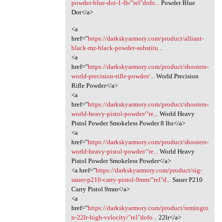
powder-blue-dot-1-lb/"rel"dofo...
Powder Blue
Dot</a>
<a
href="
https://darkskyarmory.com/product/alliant-
black-mz-black-powder-substitu...
<a
href="
https://darkskyarmory.com/product/shooters-
world-precision-rifle-powder/...
World Precision
Rifle Powder</a>
<a
href="
https://darkskyarmory.com/product/shooters-
world-heavy-pistol-powder/"re...
World Heavy
Pistol Powder Smokeless Powder 8 lbs</a>
<a
href="
https://darkskyarmory.com/product/shooters-
world-heavy-pistol-powder/"re...
World Heavy
Pistol Powder Smokeless Powder</a>
<a href="
https://darkskyarmory.com/product/sig-
sauer-p210-carry-pistol-9mm/"rel"d...
Sauer P210
Carry Pistol 9mm</a>
<a
href="
https://darkskyarmory.com/product/remingto
n-22lr-high-velocity/"rel"dofo...
22lr</a>