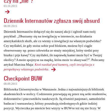
czy na „nie”?
03.10.2015
Dziennik Internautów zgłasza swój absurd
08.09.2015
Dziennik Internautów dołączył się do naszej akcji i zgłosił nam swój
przykład: „Oburzamy się na inwigilację w internecie, na działania
amerykańskich służb, ale co wiemy o inwigilacji na własnym podwórku?
Czy myślałeś, że gdy stoisz sobie pod blokiem, możesz być ciągle
obserwowany np. przez człowieka ze straży miejskiej, który siedzi przy
biurku i pije kawę? Czy myślałeś, ile naprawdę kamer może być w Twojej
okolicy? A może spojrzysz na mapkę, która może to ukazywać?”. Polecamy
artykuł Marcina Maja:
Ktoś nasikał pod kamerą, czyli inwigilacja z
perspektywy własnego podwórka
.
Checkpoint BUW
08.09.2015
Biblioteka Uniwersytecka w Warszawie. Jedna z najważniejszych bibliotek
akademickich w stolicy. Codziennie przewijają się przez nią setki studentów,
doktorantów i pracowników naukowych. Są również pasjonaci, samodzielni
badacze i warszawiacy, którzy poszukują niedostępnych gdzie indziej
pozycji. Wycieczka po mieście bez wizyty w BUW-ie też się nie liczy. W