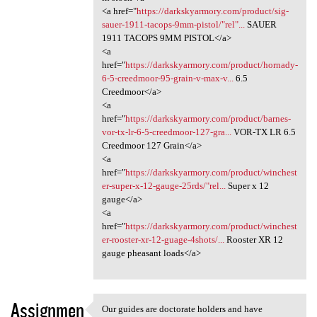
<a href="
https://darkskyarmory.com/product/sig-
sauer-1911-tacops-9mm-pistol/"rel"...
SAUER
1911 TACOPS 9MM PISTOL</a>
<a
href="
https://darkskyarmory.com/product/hornady-
6-5-creedmoor-95-grain-v-max-v...
6.5
Creedmoor</a>
<a
href="
https://darkskyarmory.com/product/barnes-
vor-tx-lr-6-5-creedmoor-127-gra...
VOR-TX LR 6.5
Creedmoor 127 Grain</a>
<a
href="
https://darkskyarmory.com/product/winchest
er-super-x-12-gauge-25rds/"rel...
Super x 12
gauge</a>
<a
href="
https://darkskyarmory.com/product/winchest
er-rooster-xr-12-guage-4shots/...
Rooster XR 12
gauge pheasant loads</a>
Assignmen
Our guides are doctorate holders and have