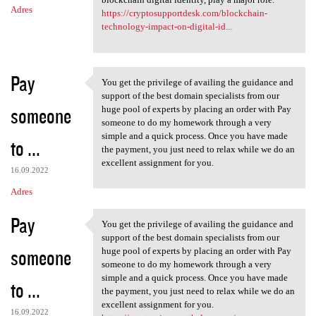
Adres
https://cryptosupportdesk.com/blockchain-
technology-impact-on-digital-id...
Pay
You get the privilege of availing the guidance and
You get the privilege of
support of the best domain specialists from our
someone
huge pool of experts by placing an order with Pay
someone to do my homework through a very
simple and a quick process. Once you have made
to ...
the payment, you just need to relax while we do an
excellent assignment for you.
16.09.2022
Adres
Pay
You get the privilege of availing the guidance and
You get the privilege of
support of the best domain specialists from our
someone
huge pool of experts by placing an order with Pay
someone to do my homework through a very
simple and a quick process. Once you have made
to ...
the payment, you just need to relax while we do an
excellent assignment for you.
16.09.2022