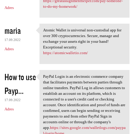
https://greatassignmenthelper.com/pay-someone-
to-do-my-homework/
Adres
maria
Atomic Wallet is universal non-custodial app for
Atomic Wallet is universal
over 300 cryptocurrencies. Secure, manage and
17.09.2022
exchange your assets right in your hand!
Exceptional security.
Adres
https://atomicwalletio.com/
How to use
PayPal Login is an electronic commerce company
PayPal Login is an electronic
that facilitates payments between parties through
Payp...
online transfers. PayPal Log in allows customers to
establish an account on its platform, which is
connected to a user's credit card or checking
17.09.2022
account. Once identification and proof of funds are
Adres
confirmed, users can begin sending or receiving
payments to and from other PayPal Sign in
accounts online or through the company's
app.
https://sites.google.com/walletlogs.com/paypa
l-login/home