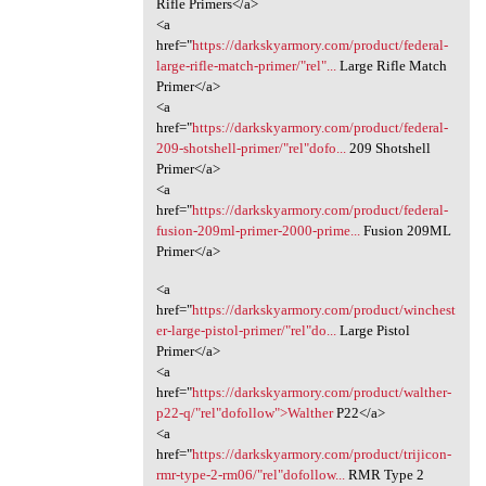
Rifle Primers</a>
<a
href="
https://darkskyarmory.com/product/federal-
large-rifle-match-primer/"rel"...
Large Rifle Match
Primer</a>
<a
href="
https://darkskyarmory.com/product/federal-
209-shotshell-primer/"rel"dofo...
209 Shotshell
Primer</a>
<a
href="
https://darkskyarmory.com/product/federal-
fusion-209ml-primer-2000-prime...
Fusion 209ML
Primer</a>
<a
href="
https://darkskyarmory.com/product/winchest
er-large-pistol-primer/"rel"do...
Large Pistol
Primer</a>
<a
href="
https://darkskyarmory.com/product/walther-
p22-q/"rel"dofollow">Walther
P22</a>
<a
href="
https://darkskyarmory.com/product/trijicon-
rmr-type-2-rm06/"rel"dofollow...
RMR Type 2