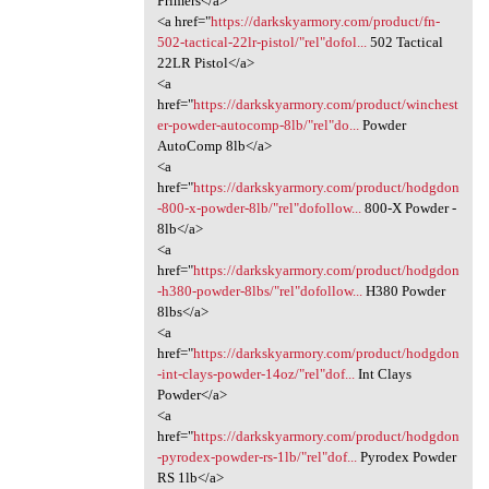
Primers</a>
<a href="
https://darkskyarmory.com/product/fn-
502-tactical-22lr-pistol/"rel"dofol...
502 Tactical
22LR Pistol</a>
<a
href="
https://darkskyarmory.com/product/winchest
er-powder-autocomp-8lb/"rel"do...
Powder
AutoComp 8lb</a>
<a
href="
https://darkskyarmory.com/product/hodgdon
-800-x-powder-8lb/"rel"dofollow...
800-X Powder -
8lb</a>
<a
href="
https://darkskyarmory.com/product/hodgdon
-h380-powder-8lbs/"rel"dofollow...
H380 Powder
8lbs</a>
<a
href="
https://darkskyarmory.com/product/hodgdon
-int-clays-powder-14oz/"rel"dof...
Int Clays
Powder</a>
<a
href="
https://darkskyarmory.com/product/hodgdon
-pyrodex-powder-rs-1lb/"rel"dof...
Pyrodex Powder
RS 1lb</a>