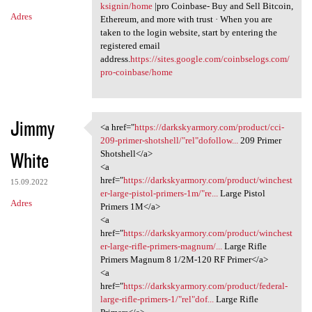
ksignin/home
|pro Coinbase- Buy and Sell Bitcoin,
Adres
Ethereum, and more with trust · When you are
taken to the login website, start by entering the
registered email
address.
https://sites.google.com/coinbselogs.com/
pro-coinbase/home
Jimmy
<a href="
https://darkskyarmory.com/product/cci-
<a href="https:/
209-primer-shotshell/"rel"dofollow...
209 Primer
White
Shotshell</a>
<a
href="
https://darkskyarmory.com/product/winchest
15.09.2022
er-large-pistol-primers-1m/"re...
Large Pistol
Adres
Primers 1M</a>
<a
href="
https://darkskyarmory.com/product/winchest
er-large-rifle-primers-magnum/...
Large Rifle
Primers Magnum 8 1/2M-120 RF Primer</a>
<a
href="
https://darkskyarmory.com/product/federal-
large-rifle-primers-1/"rel"dof...
Large Rifle