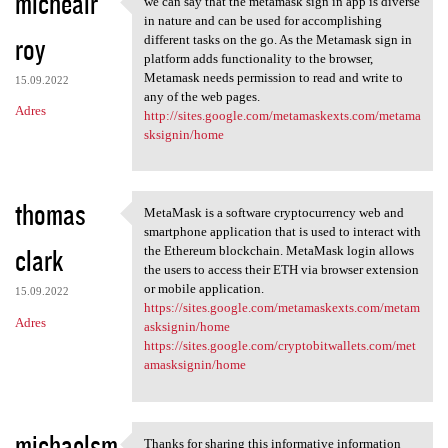
michealr
we can say that the metamask sign in app is diverse
we can say that the metamask
o
in nature and can be used for accomplishing
roy
m
different tasks on the go. As the Metamask sign in
platform adds functionality to the browser,
e
Metamask needs permission to read and write to
15.09.2022
n
any of the web pages.
Adres
http://sites.google.com/metamaskexts.com/metama
t
sksignin/home
a
r
thomas
z
MetaMask is a software cryptocurrency web and
MetaMask is a software
smartphone application that is used to interact with
e
clark
the Ethereum blockchain. MetaMask login allows
the users to access their ETH via browser extension
or mobile application.
15.09.2022
https://sites.google.com/metamaskexts.com/metam
Adres
asksignin/home
https://sites.google.com/cryptobitwallets.com/met
amasksignin/home
michaelsm
Thanks for sharing this informative information