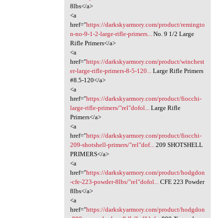
8lbs</a>
<a
href="
https://darkskyarmory.com/product/remingto
n-no-9-1-2-large-rifle-primers...
No. 9 1/2 Large
Rifle Primers</a>
<a
href="
https://darkskyarmory.com/product/winchest
er-large-rifle-primers-8-5-120...
Large Rifle Primers
#8.5-120</a>
<a
href="
https://darkskyarmory.com/product/fiocchi-
large-rifle-primers/"rel"dofol...
Large Rifle
Primers</a>
<a
href="
https://darkskyarmory.com/product/fiocchi-
209-shotshell-primers/"rel"dof...
209 SHOTSHELL
PRIMERS</a>
<a
href="
https://darkskyarmory.com/product/hodgdon
-cfe-223-powder-8lbs/"rel"dofol...
CFE 223 Powder
8lbs</a>
<a
href="
https://darkskyarmory.com/product/hodgdon