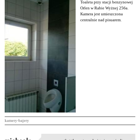
Toaleta przy stacji benzynowej
Orlen w Rabie Wyżnej 256a.
Kamera jest umieszczona
centralnie nad pisuarem.
kamery-bajery
K