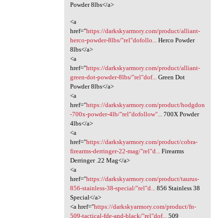
Powder 8lbs</a>
<a
href="
https://darkskyarmory.com/product/alliant-
herco-powder-8lbs/"rel"dofollo...
Herco Powder
8lbs</a>
<a
href="
https://darkskyarmory.com/product/alliant-
green-dot-powder-8lbs/"rel"dof...
Green Dot
Powder 8lbs</a>
<a
href="
https://darkskyarmory.com/product/hodgdon
-700x-powder-4lb/"rel"dofollow"...
700X Powder
4lbs</a>
<a
href="
https://darkskyarmory.com/product/cobra-
firearms-derringer-22-mag/"rel"d...
Firearms
Derringer .22 Mag</a>
<a
href="
https://darkskyarmory.com/product/taurus-
856-stainless-38-special/"rel"d...
856 Stainless 38
Special</a>
<a href="
https://darkskyarmory.com/product/fn-
509-tactical-fde-and-black/"rel"dof...
509