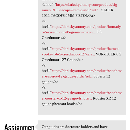
<a href="
https://darkskyarmory.com/product/sig-
sauer-1911-tacops-9mm-pistol/"rel"...
SAUER
1911 TACOPS 9MM PISTOL</a>
<a
href="
https://darkskyarmory.com/product/hornady-
6-5-creedmoor-95-grain-v-max-v...
6.5
Creedmoor</a>
<a
href="
https://darkskyarmory.com/product/barnes-
vor-tx-lr-6-5-creedmoor-127-gra...
VOR-TX LR 6.5
Creedmoor 127 Grain</a>
<a
href="
https://darkskyarmory.com/product/winchest
er-super-x-12-gauge-25rds/"rel...
Super x 12
gauge</a>
<a
href="
https://darkskyarmory.com/product/winchest
er-rooster-xr-12-guage-4shots/...
Rooster XR 12
gauge pheasant loads</a>
Assignmen
Our guides are doctorate holders and have