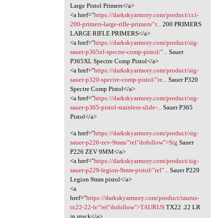
Large Pistol Primers</a>
<a href="
https://darkskyarmory.com/product/cci-
200-primers-large-rifle-primers/"r...
200 PRIMERS
LARGE RIFLE PRIMERS</a>
<a href="
https://darkskyarmory.com/product/sig-
sauer-p365xl-spectre-comp-pistol/"...
Sauer
P365XL Spectre Comp Pistol</a>
<a href="
https://darkskyarmory.com/product/sig-
sauer-p320-spectre-comp-pistol/"re...
Sauer P320
Spectre Comp Pistol</a>
<a href="
https://darkskyarmory.com/product/sig-
sauer-p365-pistol-stainless-slide-...
Sauer P365
Pistol</a>
<a href="
https://darkskyarmory.com/product/sig-
sauer-p226-zev-9mm/"rel"dofollow">Sig
Sauer
P226 ZEV 9MM</a>
<a href="
https://darkskyarmory.com/product/sig-
sauer-p229-legion-9mm-pistol/"rel"...
Sauer P229
Legion 9mm pistol</a>
<a
href="
https://darkskyarmory.com/product/taurus-
tx22-22-lr/"rel"dofollow">TAURUS
TX22 .22 LR
in stock</a>