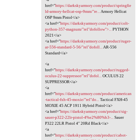
href="
https://darkskyarmory.com/product/springfie
ld-armory-hellcat-osp-9mm/"re...
Armory Hellcat
OSP 9mm Pistol</a>
<a href="
https://darkskyarmory.com/product/colt-
python-357-magnum/"rel"dofollow">...
PYTHON
2021</a>
<a href="
https://darkskyarmory.com/product/ruger-
ar-556-standard-5-56/"rel"dofoll...
AR-556
Standard</a>
<a
href="
https://darkskyarmory.com/product/rugged-
oculus-22-suppressor/"rel"dofol...
OCULUS 22
SUPPRESSOR</a>
<a
href="
https://darkskyarmory.com/product/american
-tactical-fxh-45-moxie/"rel"do...
Tactical FXH-45
MOXIE 45 ACP 1911 Hybrid Pistol</a>
<a href="
https://darkskyarmory.com/product/sig-
sauer-p322-22lr-pistol-4%e2%80%b3-...
Sauer
P322 22LR Pistol 4″ 20Rd Black</a>
<a
href="
https://darkskyarmory.com/product/cabot-