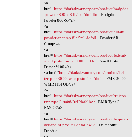
<a
href="
https://darkskyarmory.com/product/hodgdon
-powder-800-x-8-lb/"rel"dofollo...
Hodgdon
Powder 800-X</a>
<a
href="
https://darkskyarmory.com/product/alliant-
powder-ar-comp-8lb/"rel"dofoll...
Powder AR-
Comp</a>
<a
href="
https://darkskyarmory.com/product/federal-
small-pistol-primer-100-5000ct...
Small Pistol
Primer #100</a>
<a href="
https://darkskyarmory.com/product/kel-
tec-pmr-30-22-wmr-pistol/"rel"dofo...
PMR-30 .22
WMR PISTOL</a>
<a
href="
https://darkskyarmory.com/product/trijicon-
rmr-type-2-rm06/"rel"dofollow...
RMR Type 2
RM06</a>
<a
href="
https://darkskyarmory.com/product/leupold-
deltapoint-pro/"rel"dofollow">...
Deltapoint
Pro</a>
<a