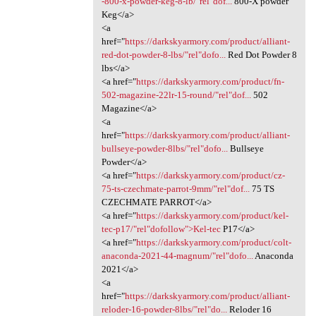
-800-x-powder-keg-8-lb/"rel"dof...
800-X powder
Keg</a>
<a
href="
https://darkskyarmory.com/product/alliant-
red-dot-powder-8-lbs/"rel"dofo...
Red Dot Powder 8
lbs</a>
<a href="
https://darkskyarmory.com/product/fn-
502-magazine-22lr-15-round/"rel"dof...
502
Magazine</a>
<a
href="
https://darkskyarmory.com/product/alliant-
bullseye-powder-8lbs/"rel"dofo...
Bullseye
Powder</a>
<a href="
https://darkskyarmory.com/product/cz-
75-ts-czechmate-parrot-9mm/"rel"dof...
75 TS
CZECHMATE PARROT</a>
<a href="
https://darkskyarmory.com/product/kel-
tec-p17/"rel"dofollow">Kel-tec
P17</a>
<a href="
https://darkskyarmory.com/product/colt-
anaconda-2021-44-magnum/"rel"dofo...
Anaconda
2021</a>
<a
href="
https://darkskyarmory.com/product/alliant-
reloder-16-powder-8lbs/"rel"do...
Reloder 16