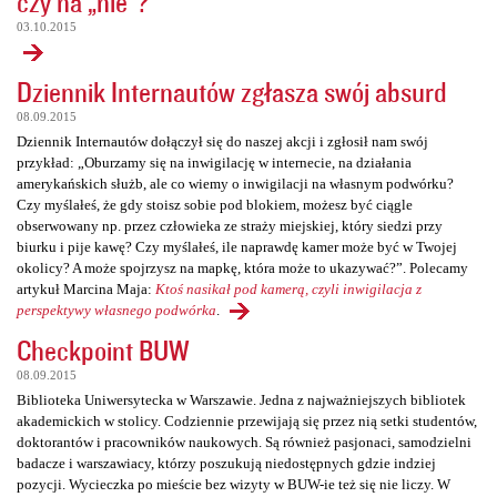
czy na „nie”?
03.10.2015
Dziennik Internautów zgłasza swój absurd
08.09.2015
Dziennik Internautów dołączył się do naszej akcji i zgłosił nam swój
przykład: „Oburzamy się na inwigilację w internecie, na działania
amerykańskich służb, ale co wiemy o inwigilacji na własnym podwórku?
Czy myślałeś, że gdy stoisz sobie pod blokiem, możesz być ciągle
obserwowany np. przez człowieka ze straży miejskiej, który siedzi przy
biurku i pije kawę? Czy myślałeś, ile naprawdę kamer może być w Twojej
okolicy? A może spojrzysz na mapkę, która może to ukazywać?”. Polecamy
artykuł Marcina Maja:
Ktoś nasikał pod kamerą, czyli inwigilacja z
perspektywy własnego podwórka
.
Checkpoint BUW
08.09.2015
Biblioteka Uniwersytecka w Warszawie. Jedna z najważniejszych bibliotek
akademickich w stolicy. Codziennie przewijają się przez nią setki studentów,
doktorantów i pracowników naukowych. Są również pasjonaci, samodzielni
badacze i warszawiacy, którzy poszukują niedostępnych gdzie indziej
pozycji. Wycieczka po mieście bez wizyty w BUW-ie też się nie liczy. W