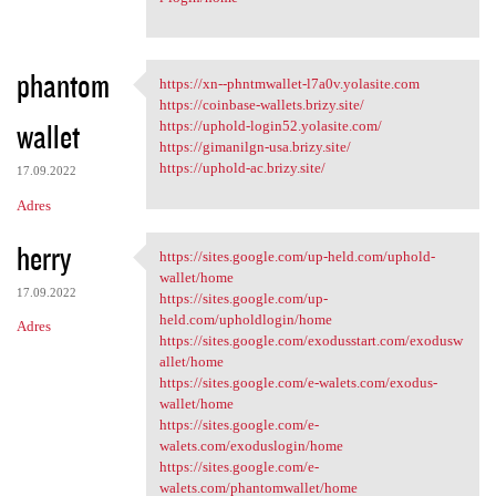
phantom
https://xn--phntmwallet-l7a0v.yolasite.com
https://xn--phntmwallet-l7a0v
https://coinbase-wallets.brizy.site/
wallet
https://uphold-login52.yolasite.com/
https://gimanilgn-usa.brizy.site/
https://uphold-ac.brizy.site/
17.09.2022
Adres
herry
https://sites.google.com/up-held.com/uphold-
https://sites.google.com/up
wallet/home
17.09.2022
https://sites.google.com/up-
held.com/upholdlogin/home
Adres
https://sites.google.com/exodusstart.com/exodusw
allet/home
https://sites.google.com/e-walets.com/exodus-
wallet/home
https://sites.google.com/e-
walets.com/exoduslogin/home
https://sites.google.com/e-
walets.com/phantomwallet/home