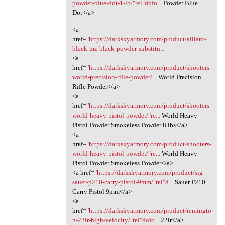
powder-blue-dot-1-lb/"rel"dofo...
Powder Blue
Dot</a>
<a
href="
https://darkskyarmory.com/product/alliant-
black-mz-black-powder-substitu...
<a
href="
https://darkskyarmory.com/product/shooters-
world-precision-rifle-powder/...
World Precision
Rifle Powder</a>
<a
href="
https://darkskyarmory.com/product/shooters-
world-heavy-pistol-powder/"re...
World Heavy
Pistol Powder Smokeless Powder 8 lbs</a>
<a
href="
https://darkskyarmory.com/product/shooters-
world-heavy-pistol-powder/"re...
World Heavy
Pistol Powder Smokeless Powder</a>
<a href="
https://darkskyarmory.com/product/sig-
sauer-p210-carry-pistol-9mm/"rel"d...
Sauer P210
Carry Pistol 9mm</a>
<a
href="
https://darkskyarmory.com/product/remingto
n-22lr-high-velocity/"rel"dofo...
22lr</a>