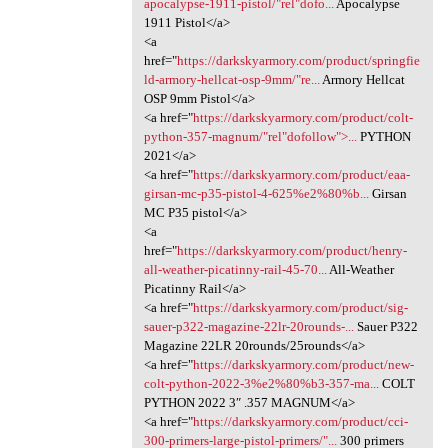
apocalypse-1911-pistol/"rel"dofo...
Apocalypse
1911 Pistol</a>
<a
href="
https://darkskyarmory.com/product/springfie
ld-armory-hellcat-osp-9mm/"re...
Armory Hellcat
OSP 9mm Pistol</a>
<a href="
https://darkskyarmory.com/product/colt-
python-357-magnum/"rel"dofollow">...
PYTHON
2021</a>
<a href="
https://darkskyarmory.com/product/eaa-
girsan-mc-p35-pistol-4-625%e2%80%b...
Girsan
MC P35 pistol</a>
<a
href="
https://darkskyarmory.com/product/henry-
all-weather-picatinny-rail-45-70...
All-Weather
Picatinny Rail</a>
<a href="
https://darkskyarmory.com/product/sig-
sauer-p322-magazine-22lr-20rounds-...
Sauer P322
Magazine 22LR 20rounds/25rounds</a>
<a href="
https://darkskyarmory.com/product/new-
colt-python-2022-3%e2%80%b3-357-ma...
COLT
PYTHON 2022 3″ .357 MAGNUM</a>
<a href="
https://darkskyarmory.com/product/cci-
300-primers-large-pistol-primers/"...
300 primers