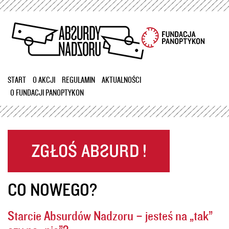
Przejdź
do
treści
START
O AKCJI
REGULAMIN
AKTUALNOŚCI
O FUNDACJI PANOPTYKON
CO NOWEGO?
Starcie Absurdów Nadzoru – jesteś na „tak”