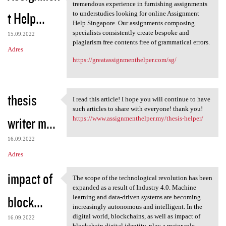
Our guides are doctorate
tremendous experience in furnishing assignments
t Help...
to understudies looking for online Assignment
Help Singapore. Our assignments composing
specialists consistently create bespoke and
15.09.2022
plagiarism free contents free of grammatical errors.
Adres
https://greatassignmenthelper.com/sg/
thesis
I read this article! I hope you will continue to have
I read this article! I hope
such articles to share with everyone! thank you!
writer m...
https://www.assignmenthelper.my/thesis-helper/
16.09.2022
Adres
impact of
The scope of the technological revolution has been
The scope of the
expanded as a result of Industry 4.0. Machine
block...
learning and data-driven systems are becoming
increasingly autonomous and intelligent. In the
digital world, blockchains, as well as impact of
16.09.2022
blockchain digital identity, play a major role.