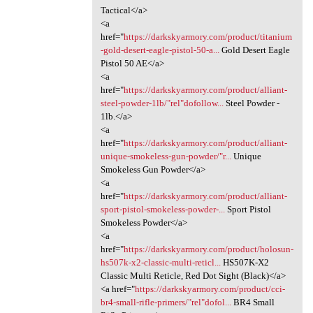
Tactical</a>
<a
href="
https://darkskyarmory.com/product/titanium
-gold-desert-eagle-pistol-50-a...
Gold Desert Eagle
Pistol 50 AE</a>
<a
href="
https://darkskyarmory.com/product/alliant-
steel-powder-1lb/"rel"dofollow...
Steel Powder -
1lb.</a>
<a
href="
https://darkskyarmory.com/product/alliant-
unique-smokeless-gun-powder/"r...
Unique
Smokeless Gun Powder</a>
<a
href="
https://darkskyarmory.com/product/alliant-
sport-pistol-smokeless-powder-...
Sport Pistol
Smokeless Powder</a>
<a
href="
https://darkskyarmory.com/product/holosun-
hs507k-x2-classic-multi-reticl...
HS507K-X2
Classic Multi Reticle, Red Dot Sight (Black)</a>
<a href="
https://darkskyarmory.com/product/cci-
br4-small-rifle-primers/"rel"dofol...
BR4 Small