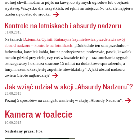
wolnej chwili można tu pójść na kawę, do słynnych ogrodów lub obejrzeć
wystawę. Wszystko dla wszystkich, od ręki i na miejscu. No tak, ale najpierw
trzeba się dostać do środka.
Kontrole na lotniskach i absurdy nadzoru
01.09.2015
Na łamach
Dziennika Opinii, Katarzyna Szymielewicz przedstawia swój
absurd nadzoru – kontrole na lotniskach
: „Dokładnie ten sam przedmiot –
ładowarka, kawałek kabla, but na podwyższonej podeszwie, pasek, kawałek
metalu gdzieś przy ciele, czy coś w kształcie tuby – raz uruchamia sygnał
ostrzegawczy i oznacza stracone 15 minut na dodatkowe sprawdzenie, a
innym razem okazuje się zupełnie niewidzialny”. A jaki absurd nadzoru
uwiera Ciebie najbardziej?
Jak wziąć udział w akcji „Absurdy Nadzoru"?
25.08.2015
Poznaj 5 sposobów na zaangażowanie się w akcję „Absurdy Nadzoru".
Kamera w toalecie
10.09.2015
Nadesłany przez:
F.Sz