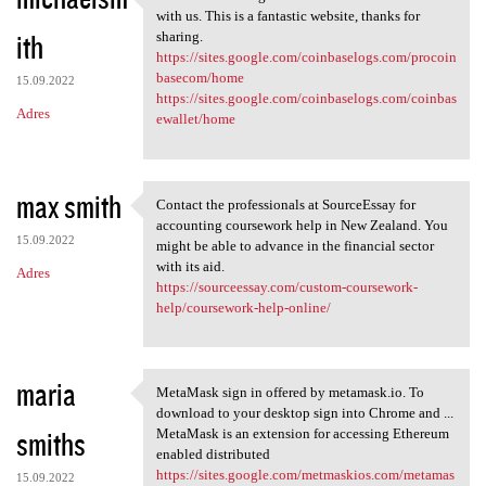
Thanks for sharing this
with us. This is a fantastic website, thanks for
ith
sharing.
https://sites.google.com/coinbaselogs.com/procoin
basecom/home
15.09.2022
https://sites.google.com/coinbaselogs.com/coinbas
Adres
ewallet/home
max smith
Contact the professionals at SourceEssay for
Contact the professionals at
accounting coursework help in New Zealand. You
15.09.2022
might be able to advance in the financial sector
with its aid.
Adres
https://sourceessay.com/custom-coursework-
help/coursework-help-online/
maria
MetaMask sign in offered by metamask.io. To
MetaMask sign in offered by
download to your desktop sign into Chrome and ...
smiths
MetaMask is an extension for accessing Ethereum
enabled distributed
https://sites.google.com/metmaskios.com/metamas
15.09.2022