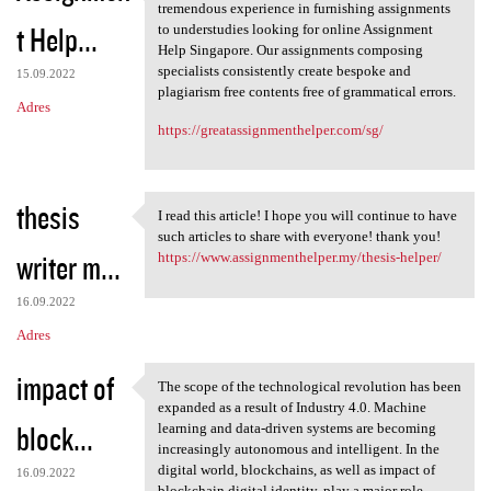
Our guides are doctorate
tremendous experience in furnishing assignments
t Help...
to understudies looking for online Assignment
Help Singapore. Our assignments composing
specialists consistently create bespoke and
15.09.2022
plagiarism free contents free of grammatical errors.
Adres
https://greatassignmenthelper.com/sg/
thesis
I read this article! I hope you will continue to have
I read this article! I hope
such articles to share with everyone! thank you!
writer m...
https://www.assignmenthelper.my/thesis-helper/
16.09.2022
Adres
impact of
The scope of the technological revolution has been
The scope of the
expanded as a result of Industry 4.0. Machine
block...
learning and data-driven systems are becoming
increasingly autonomous and intelligent. In the
digital world, blockchains, as well as impact of
16.09.2022
blockchain digital identity, play a major role.