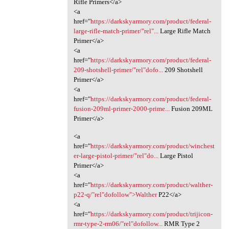
Rifle Primers</a>
<a
href="
https://darkskyarmory.com/product/federal-
large-rifle-match-primer/"rel"...
Large Rifle Match
Primer</a>
<a
href="
https://darkskyarmory.com/product/federal-
209-shotshell-primer/"rel"dofo...
209 Shotshell
Primer</a>
<a
href="
https://darkskyarmory.com/product/federal-
fusion-209ml-primer-2000-prime...
Fusion 209ML
Primer</a>
<a
href="
https://darkskyarmory.com/product/winchest
er-large-pistol-primer/"rel"do...
Large Pistol
Primer</a>
<a
href="
https://darkskyarmory.com/product/walther-
p22-q/"rel"dofollow">Walther
P22</a>
<a
href="
https://darkskyarmory.com/product/trijicon-
rmr-type-2-rm06/"rel"dofollow...
RMR Type 2