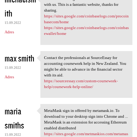
Thanks for sharing this
with us. This is a fantastic website, thanks for
ith
sharing.
https://sites.google.com/coinbaselogs.com/procoin
basecom/home
15.09.2022
https://sites.google.com/coinbaselogs.com/coinbas
Adres
ewallet/home
max smith
Contact the professionals at SourceEssay for
Contact the professionals at
accounting coursework help in New Zealand. You
15.09.2022
might be able to advance in the financial sector
with its aid.
Adres
https://sourceessay.com/custom-coursework-
help/coursework-help-online/
maria
MetaMask sign in offered by metamask.io. To
MetaMask sign in offered by
download to your desktop sign into Chrome and ...
smiths
MetaMask is an extension for accessing Ethereum
enabled distributed
https://sites.google.com/metmaskios.com/metamas
15.09.2022