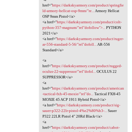
href="
https://darkskyarmory.com/product/springfie
ld-armory-hellcat-osp-9mm/"re...
Armory Hellcat
OSP 9mm Pistol</a>
<a href="
https://darkskyarmory.com/product/colt-
python-357-magnum/"rel"dofollow">...
PYTHON
2021</a>
<a href="
https://darkskyarmory.com/product/ruger-
ar-556-standard-5-56/"rel"dofoll...
AR-556
Standard</a>
<a
href="
https://darkskyarmory.com/product/rugged-
oculus-22-suppressor/"rel"dofol...
OCULUS 22
SUPPRESSOR</a>
<a
href="
https://darkskyarmory.com/product/american
-tactical-fxh-45-moxie/"rel"do...
Tactical FXH-45
MOXIE 45 ACP 1911 Hybrid Pistol</a>
<a href="
https://darkskyarmory.com/product/sig-
sauer-p322-22lr-pistol-4%e2%80%b3-...
Sauer
P322 22LR Pistol 4″ 20Rd Black</a>
<a
href="
https://darkskyarmory.com/product/cabot-