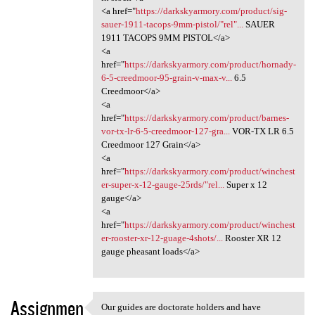
<a href="
https://darkskyarmory.com/product/sig-
sauer-1911-tacops-9mm-pistol/"rel"...
SAUER
1911 TACOPS 9MM PISTOL</a>
<a
href="
https://darkskyarmory.com/product/hornady-
6-5-creedmoor-95-grain-v-max-v...
6.5
Creedmoor</a>
<a
href="
https://darkskyarmory.com/product/barnes-
vor-tx-lr-6-5-creedmoor-127-gra...
VOR-TX LR 6.5
Creedmoor 127 Grain</a>
<a
href="
https://darkskyarmory.com/product/winchest
er-super-x-12-gauge-25rds/"rel...
Super x 12
gauge</a>
<a
href="
https://darkskyarmory.com/product/winchest
er-rooster-xr-12-guage-4shots/...
Rooster XR 12
gauge pheasant loads</a>
Assignmen
Our guides are doctorate holders and have