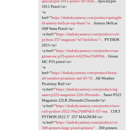
apocalypse-1911-pistol/"rel"dofo...
Apocalypse
1911 Pistol</a>
<a
href="
https://darkskyarmory.com/product/springfie
ld-armory-hellcat-osp-9mm/"re...
Armory Hellcat
OSP 9mm Pistol</a>
<a href="
https://darkskyarmory.com/product/colt-
python-357-magnum/"rel"dofollow">...
PYTHON
2021</a>
<a href="
https://darkskyarmory.com/product/eaa-
girsan-mc-p35-pistol-4-625%e2%80%b...
Girsan
MC P35 pistol</a>
<a
href="
https://darkskyarmory.com/product/henry-
all-weather-picatinny-rail-45-70...
All-Weather
Picatinny Rail</a>
<a href="
https://darkskyarmory.com/product/sig-
sauer-p322-magazine-22lr-20rounds-...
Sauer P322
Magazine 22LR 20rounds/25rounds</a>
<a href="
https://darkskyarmory.com/product/new-
colt-python-2022-3%e2%80%b3-357-ma...
COLT
PYTHON 2022 3″ .357 MAGNUM</a>
<a href="
https://darkskyarmory.com/product/cci-
300-primers-large-pistol-primers/"...
300 primers