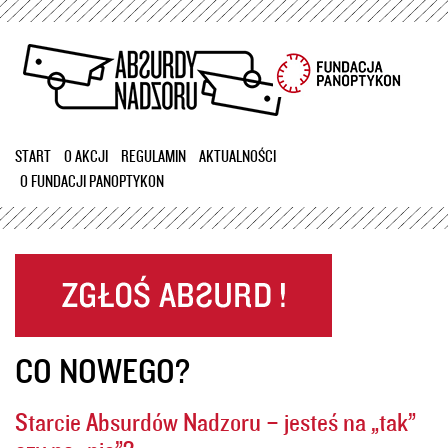
Przejdź
do
treści
START
O AKCJI
REGULAMIN
AKTUALNOŚCI
O FUNDACJI PANOPTYKON
CO NOWEGO?
Starcie Absurdów Nadzoru – jesteś na „tak”