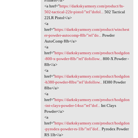
Primers</a>
<a href="
https://darkskyarmory.com/product/fn-
502-tactical-22lr-pistol/"rel"dofol...
502 Tactical
22LR Pistol</a>
<a
href="
https://darkskyarmory.com/product/winchest
er-powder-autocomp-8lb/"rel"do...
Powder
AutoComp 8lb</a>
<a
href="
https://darkskyarmory.com/product/hodgdon
-800-x-powder-8lb/"rel"dofollow...
800-X Powder -
8lb</a>
<a
href="
https://darkskyarmory.com/product/hodgdon
-h380-powder-8lbs/"rel"dofollow...
H380 Powder
8lbs</a>
<a
href="
https://darkskyarmory.com/product/hodgdon
-int-clays-powder-14oz/"rel"dof...
Int Clays
Powder</a>
<a
href="
https://darkskyarmory.com/product/hodgdon
-pyrodex-powder-rs-1lb/"rel"dof...
Pyrodex Powder
RS 1lb</a>