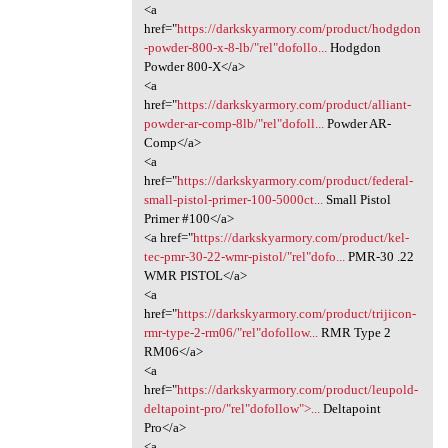
<a
href="
https://darkskyarmory.com/product/hodgdon
-powder-800-x-8-lb/"rel"dofollo...
Hodgdon
Powder 800-X</a>
<a
href="
https://darkskyarmory.com/product/alliant-
powder-ar-comp-8lb/"rel"dofoll...
Powder AR-
Comp</a>
<a
href="
https://darkskyarmory.com/product/federal-
small-pistol-primer-100-5000ct...
Small Pistol
Primer #100</a>
<a href="
https://darkskyarmory.com/product/kel-
tec-pmr-30-22-wmr-pistol/"rel"dofo...
PMR-30 .22
WMR PISTOL</a>
<a
href="
https://darkskyarmory.com/product/trijicon-
rmr-type-2-rm06/"rel"dofollow...
RMR Type 2
RM06</a>
<a
href="
https://darkskyarmory.com/product/leupold-
deltapoint-pro/"rel"dofollow">...
Deltapoint
Pro</a>
<a