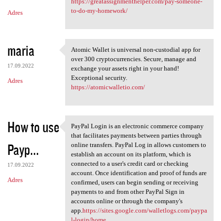
https://greatassignmenthelper.com/pay-someone-
to-do-my-homework/
Adres
maria
Atomic Wallet is universal non-custodial app for
Atomic Wallet is universal
over 300 cryptocurrencies. Secure, manage and
17.09.2022
exchange your assets right in your hand!
Exceptional security.
Adres
https://atomicwalletio.com/
How to use
PayPal Login is an electronic commerce company
PayPal Login is an electronic
that facilitates payments between parties through
Payp...
online transfers. PayPal Log in allows customers to
establish an account on its platform, which is
connected to a user's credit card or checking
17.09.2022
account. Once identification and proof of funds are
Adres
confirmed, users can begin sending or receiving
payments to and from other PayPal Sign in
accounts online or through the company's
app.
https://sites.google.com/walletlogs.com/paypa
l-login/home