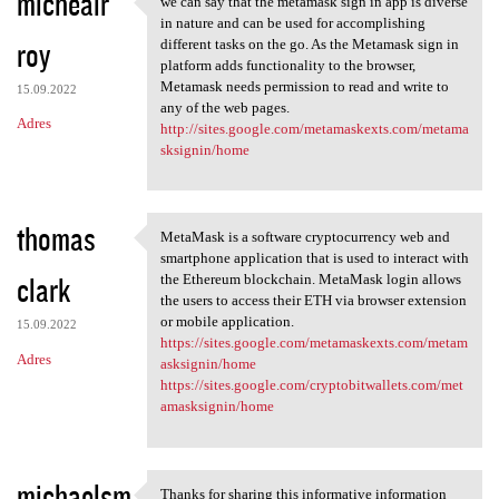
michealr
we can say that the metamask sign in app is diverse
we can say that the metamask
o
in nature and can be used for accomplishing
roy
m
different tasks on the go. As the Metamask sign in
platform adds functionality to the browser,
e
Metamask needs permission to read and write to
15.09.2022
n
any of the web pages.
Adres
http://sites.google.com/metamaskexts.com/metama
t
sksignin/home
a
r
thomas
z
MetaMask is a software cryptocurrency web and
MetaMask is a software
smartphone application that is used to interact with
e
clark
the Ethereum blockchain. MetaMask login allows
the users to access their ETH via browser extension
or mobile application.
15.09.2022
https://sites.google.com/metamaskexts.com/metam
Adres
asksignin/home
https://sites.google.com/cryptobitwallets.com/met
amasksignin/home
michaelsm
Thanks for sharing this informative information