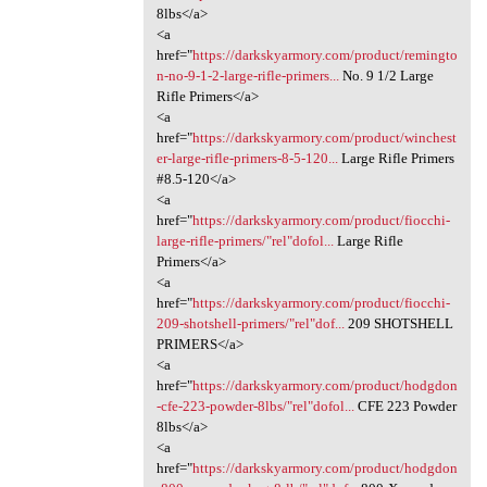
8lbs</a>
<a
href="
https://darkskyarmory.com/product/remingto
n-no-9-1-2-large-rifle-primers...
No. 9 1/2 Large
Rifle Primers</a>
<a
href="
https://darkskyarmory.com/product/winchest
er-large-rifle-primers-8-5-120...
Large Rifle Primers
#8.5-120</a>
<a
href="
https://darkskyarmory.com/product/fiocchi-
large-rifle-primers/"rel"dofol...
Large Rifle
Primers</a>
<a
href="
https://darkskyarmory.com/product/fiocchi-
209-shotshell-primers/"rel"dof...
209 SHOTSHELL
PRIMERS</a>
<a
href="
https://darkskyarmory.com/product/hodgdon
-cfe-223-powder-8lbs/"rel"dofol...
CFE 223 Powder
8lbs</a>
<a
href="
https://darkskyarmory.com/product/hodgdon