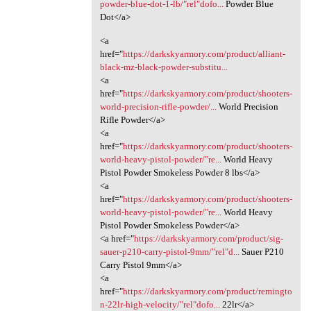
powder-blue-dot-1-lb/"rel"dofo...
Powder Blue
Dot</a>
<a
href="
https://darkskyarmory.com/product/alliant-
black-mz-black-powder-substitu...
<a
href="
https://darkskyarmory.com/product/shooters-
world-precision-rifle-powder/...
World Precision
Rifle Powder</a>
<a
href="
https://darkskyarmory.com/product/shooters-
world-heavy-pistol-powder/"re...
World Heavy
Pistol Powder Smokeless Powder 8 lbs</a>
<a
href="
https://darkskyarmory.com/product/shooters-
world-heavy-pistol-powder/"re...
World Heavy
Pistol Powder Smokeless Powder</a>
<a href="
https://darkskyarmory.com/product/sig-
sauer-p210-carry-pistol-9mm/"rel"d...
Sauer P210
Carry Pistol 9mm</a>
<a
href="
https://darkskyarmory.com/product/remingto
n-22lr-high-velocity/"rel"dofo...
22lr</a>