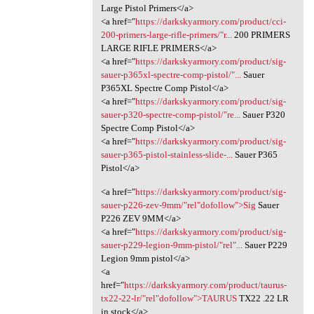
Large Pistol Primers</a>
<a href="
https://darkskyarmory.com/product/cci-
200-primers-large-rifle-primers/"r...
200 PRIMERS
LARGE RIFLE PRIMERS</a>
<a href="
https://darkskyarmory.com/product/sig-
sauer-p365xl-spectre-comp-pistol/"...
Sauer
P365XL Spectre Comp Pistol</a>
<a href="
https://darkskyarmory.com/product/sig-
sauer-p320-spectre-comp-pistol/"re...
Sauer P320
Spectre Comp Pistol</a>
<a href="
https://darkskyarmory.com/product/sig-
sauer-p365-pistol-stainless-slide-...
Sauer P365
Pistol</a>
<a href="
https://darkskyarmory.com/product/sig-
sauer-p226-zev-9mm/"rel"dofollow">Sig
Sauer
P226 ZEV 9MM</a>
<a href="
https://darkskyarmory.com/product/sig-
sauer-p229-legion-9mm-pistol/"rel"...
Sauer P229
Legion 9mm pistol</a>
<a
href="
https://darkskyarmory.com/product/taurus-
tx22-22-lr/"rel"dofollow">TAURUS
TX22 .22 LR
in stock</a>