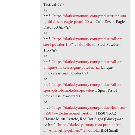
Tactical</a>
<a
href="
https://darkskyarmory.com/product/titanium
-gold-desert-eagle-pistol-50-a...
Gold Desert Eagle
Pistol 50 AE</a>
<a
href="
https://darkskyarmory.com/product/alliant-
steel-powder-1lb/"rel"dofollow...
Steel Powder -
1lb.</a>
<a
href="
https://darkskyarmory.com/product/alliant-
unique-smokeless-gun-powder/"r...
Unique
Smokeless Gun Powder</a>
<a
href="
https://darkskyarmory.com/product/alliant-
sport-pistol-smokeless-powder-...
Sport Pistol
Smokeless Powder</a>
<a
href="
https://darkskyarmory.com/product/holosun-
hs507k-x2-classic-multi-reticl...
HS507K-X2
Classic Multi Reticle, Red Dot Sight (Black)</a>
<a href="
https://darkskyarmory.com/product/cci-
br4-small-rifle-primers/"rel"dofol...
BR4 Small