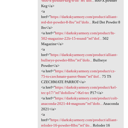
-800-x-powder-keg-8-lb/"rel"dof...
800-X powder
Keg</a>
<a
href="
https://darkskyarmory.com/product/alliant-
red-dot-powder-8-lbs/"rel"dofo...
Red Dot Powder 8
lbs</a>
<a href="
https://darkskyarmory.com/product/fn-
502-magazine-22lr-15-round/"rel"dof...
502
Magazine</a>
<a
href="
https://darkskyarmory.com/product/alliant-
bullseye-powder-8lbs/"rel"dofo...
Bullseye
Powder</a>
<a href="
https://darkskyarmory.com/product/cz-
75-ts-czechmate-parrot-9mm/"rel"dof...
75 TS
CZECHMATE PARROT</a>
<a href="
https://darkskyarmory.com/product/kel-
tec-p17/"rel"dofollow">Kel-tec
P17</a>
<a href="
https://darkskyarmory.com/product/colt-
anaconda-2021-44-magnum/"rel"dofo...
Anaconda
2021</a>
<a
href="
https://darkskyarmory.com/product/alliant-
reloder-16-powder-8lbs/"rel"do...
Reloder 16