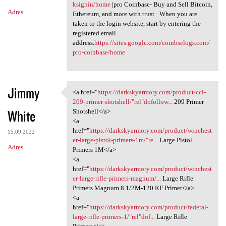
ksignin/home
|pro Coinbase- Buy and Sell Bitcoin,
Adres
Ethereum, and more with trust · When you are
taken to the login website, start by entering the
registered email
address.
https://sites.google.com/coinbselogs.com/
pro-coinbase/home
Jimmy
<a href="
https://darkskyarmory.com/product/cci-
<a href="https:/
209-primer-shotshell/"rel"dofollow...
209 Primer
White
Shotshell</a>
<a
href="
https://darkskyarmory.com/product/winchest
15.09.2022
er-large-pistol-primers-1m/"re...
Large Pistol
Adres
Primers 1M</a>
<a
href="
https://darkskyarmory.com/product/winchest
er-large-rifle-primers-magnum/...
Large Rifle
Primers Magnum 8 1/2M-120 RF Primer</a>
<a
href="
https://darkskyarmory.com/product/federal-
large-rifle-primers-1/"rel"dof...
Large Rifle