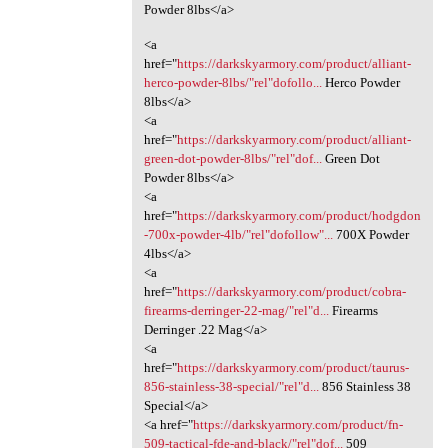
Powder 8lbs</a>
<a
href="
https://darkskyarmory.com/product/alliant-
herco-powder-8lbs/"rel"dofollo...
Herco Powder
8lbs</a>
<a
href="
https://darkskyarmory.com/product/alliant-
green-dot-powder-8lbs/"rel"dof...
Green Dot
Powder 8lbs</a>
<a
href="
https://darkskyarmory.com/product/hodgdon
-700x-powder-4lb/"rel"dofollow"...
700X Powder
4lbs</a>
<a
href="
https://darkskyarmory.com/product/cobra-
firearms-derringer-22-mag/"rel"d...
Firearms
Derringer .22 Mag</a>
<a
href="
https://darkskyarmory.com/product/taurus-
856-stainless-38-special/"rel"d...
856 Stainless 38
Special</a>
<a href="
https://darkskyarmory.com/product/fn-
509-tactical-fde-and-black/"rel"dof...
509