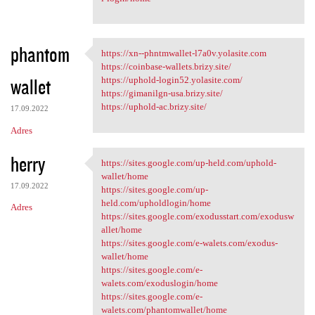
phantom
https://xn--phntmwallet-l7a0v.yolasite.com
https://xn--phntmwallet-l7a0v
https://coinbase-wallets.brizy.site/
wallet
https://uphold-login52.yolasite.com/
https://gimanilgn-usa.brizy.site/
https://uphold-ac.brizy.site/
17.09.2022
Adres
herry
https://sites.google.com/up-held.com/uphold-
https://sites.google.com/up
wallet/home
17.09.2022
https://sites.google.com/up-
held.com/upholdlogin/home
Adres
https://sites.google.com/exodusstart.com/exodusw
allet/home
https://sites.google.com/e-walets.com/exodus-
wallet/home
https://sites.google.com/e-
walets.com/exoduslogin/home
https://sites.google.com/e-
walets.com/phantomwallet/home