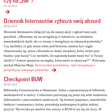
czy na „nie”?
03.10.2015
Dziennik Internautów zgłasza swój absurd
08.09.2015
Dziennik Internautów dołączył się do naszej akcji i zgłosił nam swój
przykład: „Oburzamy się na inwigilację w internecie, na działania
amerykańskich służb, ale co wiemy o inwigilacji na własnym podwórku?
Czy myślałeś, że gdy stoisz sobie pod blokiem, możesz być ciągle
obserwowany np. przez człowieka ze straży miejskiej, który siedzi przy
biurku i pije kawę? Czy myślałeś, ile naprawdę kamer może być w Twojej
okolicy? A może spojrzysz na mapkę, która może to ukazywać?”. Polecamy
artykuł Marcina Maja:
Ktoś nasikał pod kamerą, czyli inwigilacja z
perspektywy własnego podwórka
.
Checkpoint BUW
08.09.2015
Biblioteka Uniwersytecka w Warszawie. Jedna z najważniejszych bibliotek
akademickich w stolicy. Codziennie przewijają się przez nią setki studentów,
doktorantów i pracowników naukowych. Są również pasjonaci, samodzielni
badacze i warszawiacy, którzy poszukują niedostępnych gdzie indziej
pozycji. Wycieczka po mieście bez wizyty w BUW-ie też się nie liczy. W