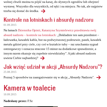
wolnej chwili można tu pójść na kawę, do słynnych ogrodów lub obejrzeć
wystawę. Wszystko dla wszystkich, od ręki i na miejscu. No tak, ale najpierw
trzeba się dostać do środka.
Kontrole na lotniskach i absurdy nadzoru
01.09.2015
Na łamach
Dziennika Opinii, Katarzyna Szymielewicz przedstawia swój
absurd nadzoru – kontrole na lotniskach
: „Dokładnie ten sam przedmiot –
ładowarka, kawałek kabla, but na podwyższonej podeszwie, pasek, kawałek
metalu gdzieś przy ciele, czy coś w kształcie tuby – raz uruchamia sygnał
ostrzegawczy i oznacza stracone 15 minut na dodatkowe sprawdzenie, a
innym razem okazuje się zupełnie niewidzialny”. A jaki absurd nadzoru
uwiera Ciebie najbardziej?
Jak wziąć udział w akcji „Absurdy Nadzoru"?
25.08.2015
Poznaj 5 sposobów na zaangażowanie się w akcję „Absurdy Nadzoru".
Kamera w toalecie
10.09.2015
Nadesłany przez:
F.Sz