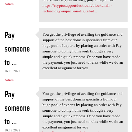
Adres
https://cryptosupportdesk.com/blockchain-
technology-impact-on-digital-id...
Pay
You get the privilege of availing the guidance and
You get the privilege of
support of the best domain specialists from our
someone
huge pool of experts by placing an order with Pay
someone to do my homework through a very
simple and a quick process. Once you have made
to ...
the payment, you just need to relax while we do an
excellent assignment for you.
16.09.2022
Adres
Pay
You get the privilege of availing the guidance and
You get the privilege of
support of the best domain specialists from our
someone
huge pool of experts by placing an order with Pay
someone to do my homework through a very
simple and a quick process. Once you have made
to ...
the payment, you just need to relax while we do an
excellent assignment for you.
16.09.2022