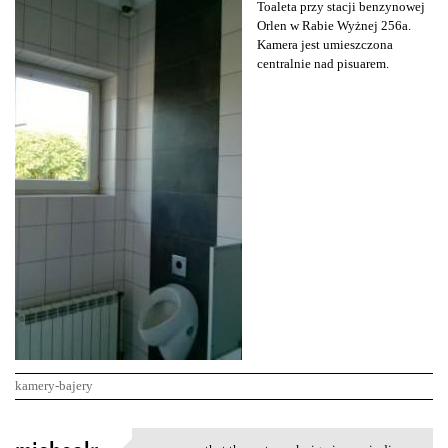
Toaleta przy stacji benzynowej
Orlen w Rabie Wyżnej 256a.
Kamera jest umieszczona
centralnie nad pisuarem.
kamery-bajery
K