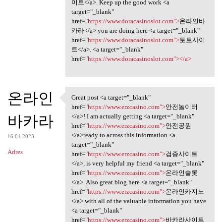
이트</a>. Keep up the good work <a
target="_blank"
href="
https://www.doracasinoslot.com">
온라인바
카라</a> you are doing here <a target="_blank"
href="
https://www.doracasinoslot.com">
토토사이
트</a>. <a target="_blank"
href="
https://www.doracasinoslot.com"></a>
온라인
Great post <a target="_blank"
Great post <a target="_blank"
href="
https://www.erzcasino.com">
안전놀이터
바카라
</a>! I am actually getting <a target="_blank"
href="
https://www.erzcasino.com">
안전공원
</a>ready to across this information <a
16.01.2023
target="_blank"
Adres
href="
https://www.erzcasino.com">
검증사이트
</a>, is very helpful my friend <a target="_blank"
href="
https://www.erzcasino.com">
온라인슬롯
</a>. Also great blog here <a target="_blank"
href="
https://www.erzcasino.com">
온라인카지노
</a> with all of the valuable information you have
<a target="_blank"
href="
https://www.erzcasino.com">
바카라사이트