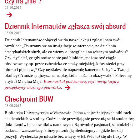
czy na „nie”?
03.10.2015
Dziennik Internautów zgłasza swój absurd
08.09.2015
Dziennik Internautów dołączył się do naszej akcji i zgłosił nam swój
przykład: „Oburzamy się na inwigilację w internecie, na działania
amerykańskich służb, ale co wiemy o inwigilacji na własnym podwórku?
Czy myślałeś, że gdy stoisz sobie pod blokiem, możesz być ciągle
obserwowany np. przez człowieka ze straży miejskiej, który siedzi przy
biurku i pije kawę? Czy myślałeś, ile naprawdę kamer może być w Twojej
okolicy? A może spojrzysz na mapkę, która może to ukazywać?”. Polecamy
artykuł Marcina Maja:
Ktoś nasikał pod kamerą, czyli inwigilacja z
perspektywy własnego podwórka
.
Checkpoint BUW
08.09.2015
Biblioteka Uniwersytecka w Warszawie. Jedna z najważniejszych bibliotek
akademickich w stolicy. Codziennie przewijają się przez nią setki studentów,
doktorantów i pracowników naukowych. Są również pasjonaci, samodzielni
badacze i warszawiacy, którzy poszukują niedostępnych gdzie indziej
pozycji. Wycieczka po mieście bez wizyty w BUW-ie też się nie liczy. W