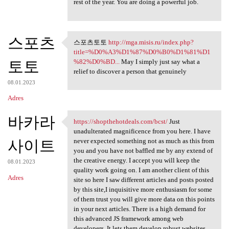
rest of the year. You are doing a powerful job.
스포츠
스포츠토토
http://mga.misis.ru/index.php?
스포츠토토 http://mga.misis.ru
title=%D0%A3%D1%87%D0%B0%D1%81%D1
토토
%82%D0%BD...
May I simply just say what a
relief to discover a person that genuinely
08.01.2023
Adres
바카라
https://shopthehotdeals.com/bcst/
Just
https://shopthehotdeals.com
unadulterated magnificence from you here. I have
사이트
never expected something not as much as this from
you and you have not baffled me by any extend of
the creative energy. I accept you will keep the
08.01.2023
quality work going on. I am another client of this
Adres
site so here I saw different articles and posts posted
by this site,I inquisitive more enthusiasm for some
of them trust you will give more data on this points
in your next articles. There is a high demand for
this advanced JS framework among web
developers. It lets them develop robust websites