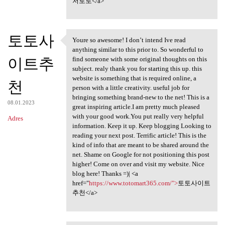
저토토</a>
토토사
Youre so awesome! I don’t intend Ive read
Youre so awesome! I don’t
anything similar to this prior to. So wonderful to
이트추
find someone with some original thoughts on this
subject. realy thank you for starting this up. this
website is something that is required online, a
천
person with a little creativity. useful job for
bringing something brand-new to the net! This is a
08.01.2023
great inspiring article.I am pretty much pleased
with your good work.You put really very helpful
Adres
information. Keep it up. Keep blogging Looking to
reading your next post. Terrific article! This is the
kind of info that are meant to be shared around the
net. Shame on Google for not positioning this post
higher! Come on over and visit my website. Nice
blog here! Thanks =)| <a
href="
https://www.totomart365.com/">
토토사이트
추천</a>