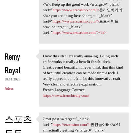
</a>. Keep up the good work <a target="_blank"
href="
https://www.erzcasino.com">
온라인바카라
</a> you are doing here <a target="_blank"
href="
https://www.erzcasino.com">
토토사이트
</a>. <a target="_blank"
href="
https://www.erzcasino.com"></a>
Remy
I love this idea! It’s really amazing. Doing such
I love this idea! It’s really
crafts works is really a benefit for children.
Royal
Creative and beautiful. I never think that this kind
of beautiful creation can be made from a rock. I
really appreciate the kid for this innovative craft.
18.01.2023
Very clear and effective explanation.
Adres
French Language Courses:
https://www.frenchtruly.com/
스포츠
Great post <a target="_blank"
Great post <a target="_blank"
href="
https://erzcasino.com">
안전놀이터</a>! I
토토
am actually getting <a target="_blank"