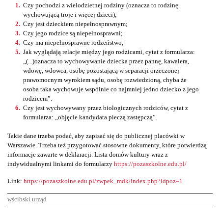
Czy pochodzi z wielodzietnej rodziny (oznacza to rodzinę
wychowującą troje i więcej dzieci);
Czy jest dzieckiem niepełnosprawnym;
Czy jego rodzice są niepełnosprawni;
Czy ma niepełnosprawne rodzeństwo;
Jak wyglądają relacje między jego rodzicami, cytat z formularza:
„(...)oznacza to wychowywanie dziecka przez pannę, kawalera,
wdowę, wdowca, osobę pozostającą w separacji orzeczonej
prawomocnym wyrokiem sądu, osobę rozwiedzioną, chyba że
osoba taka wychowuje wspólnie co najmniej jedno dziecko z jego
rodzicem”.
Czy jest wychowywany przez biologicznych rodziców, cytat z
formularza: „objęcie kandydata pieczą zastępczą”.
Takie dane trzeba podać, aby zapisać się do publicznej placówki w
Warszawie. Trzeba też przygotować stosowne dokumenty, które potwierdzą
informacje zawarte w deklaracji. Lista domów kultury wraz z
indywidualnymi linkami do formularzy
https://pozaszkolne.edu.pl/
Link:
https://pozaszkolne.edu.pl/zwpek_mdk/index.php?idpoz=1
wścibski urząd