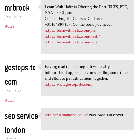
K
mrbrook
Learn With Hafiz is Offering the Best IELTS, PTE,
Learn With Hafiz is Offering
o
NAATI CCL, and
03.01.2023
m
General English Courses. Call us at
+61404897857. Get the score you need.
Adres
e
https://learnwithhafiz.com/pte/
n
https://learnwithhafiz.com/naati/
https://learnwithhafiz.com/ielts/
t
a
r
gostopsite
Having read this I thought it was really
Having read this I thought it
z
informative. I appreciate you spending some time
com
and effort to put this content together.
e
https://www.gostopsite.com/
03.01.2023
Adres
seo service
http://truediamond.co.uk/
Nice post. I discover
http://truediamond.co.uk/
london