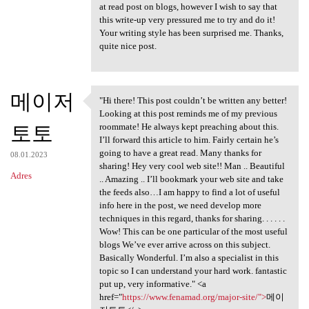
at read post on blogs, however I wish to say that
this write-up very pressured me to try and do it!
Your writing style has been surprised me. Thanks,
quite nice post.
메이저
"Hi there! This post couldn’t be written any better!
"Hi there! This post couldn’t
Looking at this post reminds me of my previous
토토
roommate! He always kept preaching about this.
I’ll forward this article to him. Fairly certain he’s
going to have a great read. Many thanks for
08.01.2023
sharing! Hey very cool web site!! Man .. Beautiful
Adres
.. Amazing .. I’ll bookmark your web site and take
the feeds also…I am happy to find a lot of useful
info here in the post, we need develop more
techniques in this regard, thanks for sharing. . . . . .
Wow! This can be one particular of the most useful
blogs We’ve ever arrive across on this subject.
Basically Wonderful. I’m also a specialist in this
topic so I can understand your hard work. fantastic
put up, very informative." <a
href="
https://www.fenamad.org/major-site/">
메이