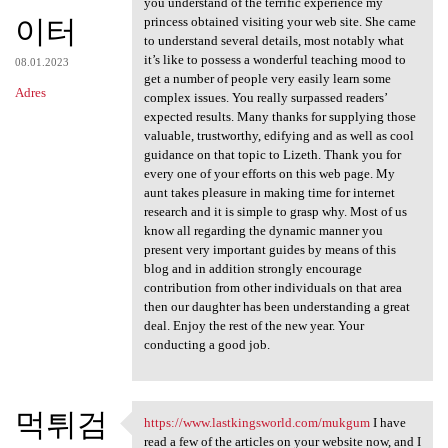
you understand of the terrific experience my
이터
princess obtained visiting your web site. She came
to understand several details, most notably what
it’s like to possess a wonderful teaching mood to
08.01.2023
get a number of people very easily learn some
Adres
complex issues. You really surpassed readers’
expected results. Many thanks for supplying those
valuable, trustworthy, edifying and as well as cool
guidance on that topic to Lizeth. Thank you for
every one of your efforts on this web page. My
aunt takes pleasure in making time for internet
research and it is simple to grasp why. Most of us
know all regarding the dynamic manner you
present very important guides by means of this
blog and in addition strongly encourage
contribution from other individuals on that area
then our daughter has been understanding a great
deal. Enjoy the rest of the new year. Your
conducting a good job.
먹튀검
https://www.lastkingsworld.com/mukgum
I have
https://www.lastkingsworld
read a few of the articles on your website now, and I