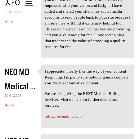
사이트
impressed with your vision and insight. I have
added and shared your site to my social media
08.01.2023
accounts to send people back to your site because I
Adres
am sure they will find it extremely helpful too.
This is such a great resource that you are providing
and you give it away for free. I love seeing blog
that understand the value of providing a quality
resource for free.
NEO MD
I appreciate! I really like the way of your content.
I appreciate! I really like
Keep it up. I m pretty sure nobody gonna compete
Medical ...
you. Such a informative content.
We are also giving the BEST Medical Billing
10.01.2023
Services. Visit our site for further details and
Adres
services.
https://neomdinc.com/