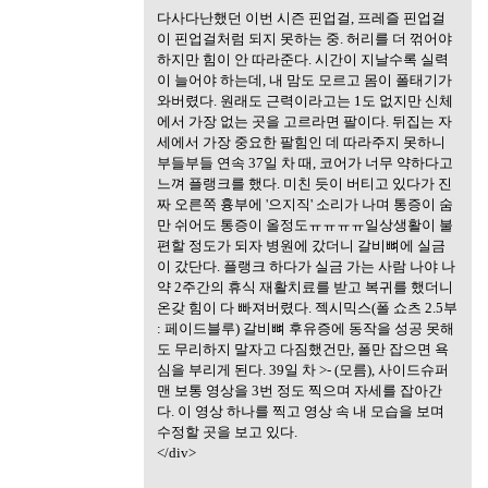
다사다난했던 이번 시즌 핀업걸, 프레즐 핀업걸
이 핀업걸처럼 되지 못하는 중. 허리를 더 꺾어야
하지만 힘이 안 따라준다. 시간이 지날수록 실력
이 늘어야 하는데, 내 맘도 모르고 몸이 폴태기가
와버렸다. 원래도 근력이라고는 1도 없지만 신체
에서 가장 없는 곳을 고르라면 팔이다. 뒤집는 자
세에서 가장 중요한 팔힘인 데 따라주지 못하니
부들부들 연속 37일 차 때, 코어가 너무 약하다고
느껴 플랭크를 했다. 미친 듯이 버티고 있다가 진
짜 오른쪽 흉부에 '으지직' 소리가 나며 통증이 숨
만 쉬어도 통증이 올정도ㅠㅠㅠㅠ일상생활이 불
편할 정도가 되자 병원에 갔더니 갈비뼈에 실금
이 갔단다. 플랭크 하다가 실금 가는 사람 나야 나
약 2주간의 휴식 재활치료를 받고 복귀를 했더니
온갖 힘이 다 빠져버렸다. 젝시믹스(폴 쇼츠 2.5부
: 페이드블루) 갈비뼈 후유증에 동작을 성공 못해
도 무리하지 말자고 다짐했건만, 폴만 잡으면 욕
심을 부리게 된다. 39일 차 >- (모름), 사이드슈퍼
맨 보통 영상을 3번 정도 찍으며 자세를 잡아간
다. 이 영상 하나를 찍고 영상 속 내 모습을 보며
수정할 곳을 보고 있다.
</div>