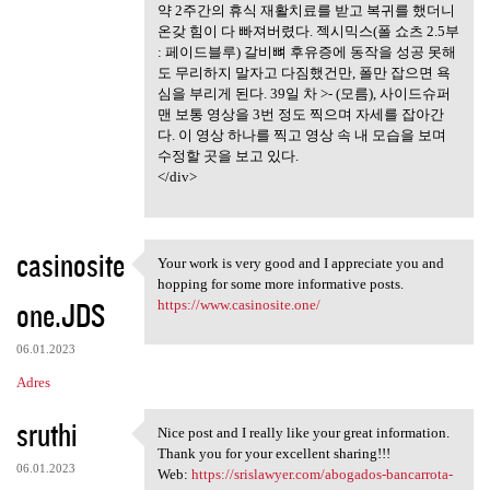
약 2주간의 휴식 재활치료를 받고 복귀를 했더니
온갖 힘이 다 빠져버렸다. 젝시믹스(폴 쇼츠 2.5부
: 페이드블루) 갈비뼈 후유증에 동작을 성공 못해
도 무리하지 말자고 다짐했건만, 폴만 잡으면 욕
심을 부리게 된다. 39일 차 >- (모름), 사이드슈퍼
맨 보통 영상을 3번 정도 찍으며 자세를 잡아간
다. 이 영상 하나를 찍고 영상 속 내 모습을 보며
수정할 곳을 보고 있다.
</div>
casinosite
Your work is very good and I appreciate you and
Your work is very good and I
hopping for some more informative posts.
one.JDS
https://www.casinosite.one/
06.01.2023
Adres
sruthi
Nice post and I really like your great information.
Nice post and I really like
Thank you for your excellent sharing!!!
06.01.2023
Web:
https://srislawyer.com/abogados-bancarrota-