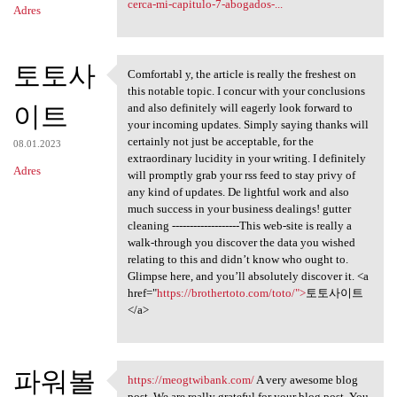
cerca-mi-capitulo-7-abogados-...
Adres
토토사
Comfortabl y, the article is really the freshest on
Comfortabl y, the article is
this notable topic. I concur with your conclusions
이트
and also definitely will eagerly look forward to
your incoming updates. Simply saying thanks will
certainly not just be acceptable, for the
08.01.2023
extraordinary lucidity in your writing. I definitely
Adres
will promptly grab your rss feed to stay privy of
any kind of updates. De lightful work and also
much success in your business dealings! gutter
cleaning -------------------This web-site is really a
walk-through you discover the data you wished
relating to this and didn’t know who ought to.
Glimpse here, and you’ll absolutely discover it. <a
href="
https://brothertoto.com/toto/">
토토사이트
</a>
파워볼
https://meogtwibank.com/
A very awesome blog
https://meogtwibank.com/ A
post. We are really grateful for your blog post. You