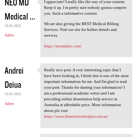
NEO MD
I appreciate! I really like the way of your content.
I appreciate! I really like
Keep it up. I m pretty sure nobody gonna compete
Medical ...
you. Such a informative content.
We are also giving the BEST Medical Billing
10.01.2023
Services. Visit our site for further details and
Adres
services.
https://neomdinc.com/
Andrei
Really nice post. A very interesting topic that I
Really nice post. A very
have been looking at, I think this is one of the most
Deiua
important information for me. And I'm glad to read
your post. Thanks for sharing your information! I
am a professional academic writer and I am
13.01.2023
providing online dissertation help service in
Adres
Australia at affordable price. More information
about plz visit
https://www.dissertationhelper.com.au/