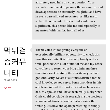
absolutely need help on your question. Your
special commitment to passing the message up and
down appears to be extremely insightful and have
in every case allowed associates just like me to
realize their pursuits. This helpful guidelines
signifies much a person like me and especially to
my mates. With thanks; from all of us.
먹튀검
Thank you a lot for giving everyone an
Thank you a lot for giving
exceptionally brilliant opportunity to check tips
증커뮤
from this web site. It is often very lovely and as
well , packed with a lot of fun for me and my office
co-workers to search your blog minimum three
니티
times in a week to study the new items you have
got. And lastly, we are at all times satisfied for the
08.01.2023
cool knowledge you serve. Some two ideas in this
article are indeed the most efficient we have ever
Adres
had. My spouse and i have been really lucky when
Chris could conclude his research via the precious
recommendations he grabbed when using the
weblog. It is now and again perplexing to simply