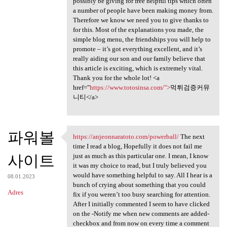
possibly be giving for free helpful tips which often
a number of people have been making money from.
Therefore we know we need you to give thanks to
for this. Most of the explanations you made, the
simple blog menu, the friendships you will help to
promote – it’s got everything excellent, and it’s
really aiding our son and our family believe that
this article is exciting, which is extremely vital.
Thank you for the whole lot! <a
href="
https://www.totosinsa.com/">
먹튀검증커뮤
니티</a>
파워볼
https://anjeonnaratoto.com/powerball/
The next
https://anjeonnaratoto.com
time I read a blog, Hopefully it does not fail me
사이트
just as much as this particular one. I mean, I know
it was my choice to read, but I truly believed you
would have something helpful to say. All I hear is a
08.01.2023
bunch of crying about something that you could
Adres
fix if you weren’t too busy searching for attention.
After I initially commented I seem to have clicked
on the -Notify me when new comments are added-
checkbox and from now on every time a comment