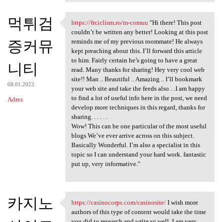
먹튀검
https://frciclism.ro/m-comuu
"Hi there! This post
https://frciclism.ro/m-comuu
couldn’t be written any better! Looking at this post
증커뮤
reminds me of my previous roommate! He always
kept preaching about this. I’ll forward this article
to him. Fairly certain he’s going to have a great
니티
read. Many thanks for sharing! Hey very cool web
site!! Man .. Beautiful .. Amazing .. I’ll bookmark
08.01.2023
your web site and take the feeds also…I am happy
to find a lot of useful info here in the post, we need
Adres
develop more techniques in this regard, thanks for
sharing. . . . . .
Wow! This can be one particular of the most useful
blogs We’ve ever arrive across on this subject.
Basically Wonderful. I’m also a specialist in this
topic so I can understand your hard work. fantastic
put up, very informative."
카지노
https://casinocorps.com/casinosite/
I wish more
https://casinocorps.com
authors of this type of content would take the time
you did to research and write so well. I am very