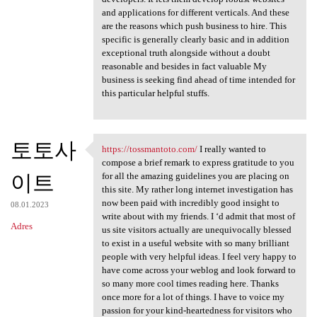
and applications for different verticals. And these
are the reasons which push business to hire. This
specific is generally clearly basic and in addition
exceptional truth alongside without a doubt
reasonable and besides in fact valuable My
business is seeking find ahead of time intended for
this particular helpful stuffs.
토토사
https://tossmantoto.com/
I really wanted to
https://tossmantoto.com/ I
compose a brief remark to express gratitude to you
이트
for all the amazing guidelines you are placing on
this site. My rather long internet investigation has
now been paid with incredibly good insight to
08.01.2023
write about with my friends. I ‘d admit that most of
Adres
us site visitors actually are unequivocally blessed
to exist in a useful website with so many brilliant
people with very helpful ideas. I feel very happy to
have come across your weblog and look forward to
so many more cool times reading here. Thanks
once more for a lot of things. I have to voice my
passion for your kind-heartedness for visitors who