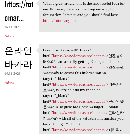
https://tot
What a great article, this is the most useful idea for
What a great article, this is
me. However, there is something missing, but
omar...
fortunatley, I have it, and you should find here.
https://totomargin.com
16.01.2023
Adres
온라인
Great post <a target="_blank"
Great post <a target="_blank"
href="
https://www.doracasinoslot.com">
안전놀이
바카라
터</a>! I am actually getting <a target="_blank"
href="
https://www.doracasinoslot.com">
안전공원
</a>ready to across this information <a
16.01.2023
target="_blank"
Adres
href="
https://www.doracasinoslot.com">
검증사이
트</a>, is very helpful my friend <a
target="_blank"
href="
https://www.doracasinoslot.com">
온라인슬
롯</a>. Also great blog here <a target="_blank"
href="
https://www.doracasinoslot.com">
온라인카
지노</a> with all of the valuable information you
have <a target="_blank"
href="
https://www.doracasinoslot.com">
바카라사