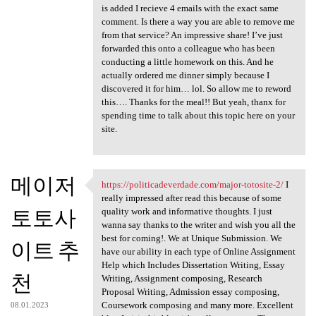
is added I recieve 4 emails with the exact same
comment. Is there a way you are able to remove me
from that service? An impressive share! I’ve just
forwarded this onto a colleague who has been
conducting a little homework on this. And he
actually ordered me dinner simply because I
discovered it for him… lol. So allow me to reword
this…. Thanks for the meal!! But yeah, thanx for
spending time to talk about this topic here on your
site.
메이저
https://politicadeverdade.com/major-totosite-2/
I
https://politicadeverdade.com
really impressed after read this because of some
토토사
quality work and informative thoughts. I just
wanna say thanks to the writer and wish you all the
best for coming!. We at Unique Submission. We
이트 추
have our ability in each type of Online Assignment
Help which Includes Dissertation Writing, Essay
천
Writing, Assignment composing, Research
Proposal Writing, Admission essay composing,
Coursework composing and many more. Excellent
08.01.2023