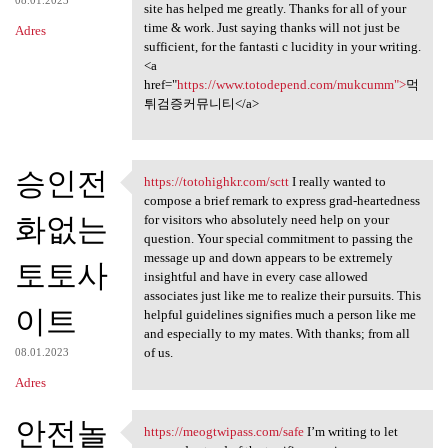
site has helped me greatly. Thanks for all of your
time & work. Just saying thanks will not just be
Adres
sufficient, for the fantasti c lucidity in your writing.
<a
href="
https://www.totodepend.com/mukcumm">
먹
튀검증커뮤니티</a>
승인전
https://totohighkr.com/sctt
I really wanted to
https://totohighkr.com/sctt I
compose a brief remark to express grad-heartedness
화없는
for visitors who absolutely need help on your
question. Your special commitment to passing the
message up and down appears to be extremely
토토사
insightful and have in every case allowed
associates just like me to realize their pursuits. This
이트
helpful guidelines signifies much a person like me
and especially to my mates. With thanks; from all
of us.
08.01.2023
Adres
안전놀
https://meogtwipass.com/safe
I’m writing to let
https://meogtwipass.com/safe