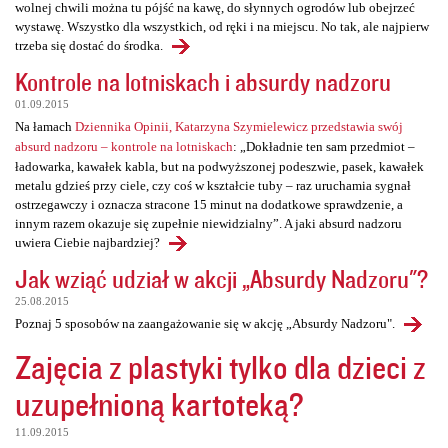
wolnej chwili można tu pójść na kawę, do słynnych ogrodów lub obejrzeć
wystawę. Wszystko dla wszystkich, od ręki i na miejscu. No tak, ale najpierw
trzeba się dostać do środka.
Kontrole na lotniskach i absurdy nadzoru
01.09.2015
Na łamach
Dziennika Opinii, Katarzyna Szymielewicz przedstawia swój
absurd nadzoru – kontrole na lotniskach
: „Dokładnie ten sam przedmiot –
ładowarka, kawałek kabla, but na podwyższonej podeszwie, pasek, kawałek
metalu gdzieś przy ciele, czy coś w kształcie tuby – raz uruchamia sygnał
ostrzegawczy i oznacza stracone 15 minut na dodatkowe sprawdzenie, a
innym razem okazuje się zupełnie niewidzialny”. A jaki absurd nadzoru
uwiera Ciebie najbardziej?
Jak wziąć udział w akcji „Absurdy Nadzoru"?
25.08.2015
Poznaj 5 sposobów na zaangażowanie się w akcję „Absurdy Nadzoru".
Zajęcia z plastyki tylko dla dzieci z
uzupełnioną kartoteką?
11.09.2015