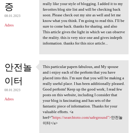
증
really like your style of blogging. I added it to my
favorites blog site list and will be checking back
soon. Please check out my site as well and let me
08.01.2023
know what you think. I’m going to read this. I’ll be
Adres
sure to come back. thanks for sharing. and also
This article gives the light in which we can observe
the reality. this is very nice one and gives indepth
information. thanks for this nice article...
안전놀
This particular papers fabulous, and My spouse
This particular papers
and i enjoy each of the perform that you have
이터
placed into this. I’m sure that you will be making a
really useful place. I has been additionally pleased.
Good perform! Keep up the good work; I read few
08.01.2023
posts on this website, including I consider that
Adres
your blog is fascinating and has sets of the
fantastic piece of information. Thanks for your
valuable efforts. <a
href="
https://searchtoto.com/safeground">
안전놀
이터</a>