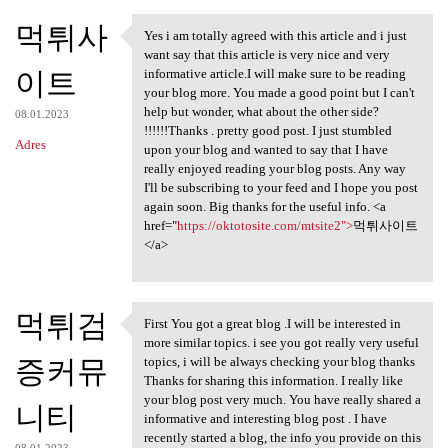
먹튀사
Yes i am totally agreed with this article and i just
Yes i am totally agreed with
want say that this article is very nice and very
이트
informative article.I will make sure to be reading
your blog more. You made a good point but I can't
help but wonder, what about the other side?
08.01.2023
!!!!!!Thanks . pretty good post. I just stumbled
Adres
upon your blog and wanted to say that I have
really enjoyed reading your blog posts. Any way
I'll be subscribing to your feed and I hope you post
again soon. Big thanks for the useful info. <a
href="
https://oktotosite.com/mtsite2">
먹튀사이트
</a>
먹튀검
First You got a great blog .I will be interested in
First You got a great blog .I
more similar topics. i see you got really very useful
증커뮤
topics, i will be always checking your blog thanks
Thanks for sharing this information. I really like
your blog post very much. You have really shared a
니티
informative and interesting blog post . I have
recently started a blog, the info you provide on this
08.01.2023