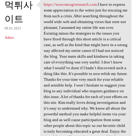
먹튀사
https://www.meogtwisearch.com
I have to express
https://www.meogtwisearch.com
some appreciation to the writer just for rescuing me
이트
from such a crisis. After searching throughout the
world wide web and obtaining views that were not
pleasant, I assumed my entire life was over.
08.01.2023
Existing minus the strategies to the issues you
Adres
have fixed through this short article is a critical
case, as well as the kind that might have in a wrong
way affected my entire career if I had not noticed
the blog. Your main skills and kindness in taking
care of everything was very useful. I don’t know
what I would’ve done if I hadn’t discovered such a
thing like this. It’s possible to now relish my future.
Thanks for your time very much for your reliable
and sensible help. I won’t hesitate to suggest your
blog to any individual who requires guidance on
this issue. A lot of thanks for each of your efforts on
this site. Kim really loves doing investigation and
it’s easy to understand why. We know all about the
powerful method you make helpful items via your
blog and as well cause participation from some
other people about this topic so our favorite child
is truly becoming educated a great deal. Enjoy the