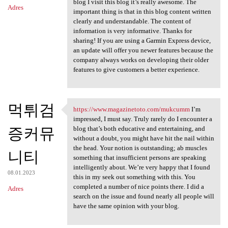
blog I visit this blog it’s really awesome. The
Adres
important thing is that in this blog content written
clearly and understandable. The content of
information is very informative. Thanks for
sharing! If you are using a Garmin Express device,
an update will offer you newer features because the
company always works on developing their older
features to give customers a better experience.
먹튀검
https://www.magazinetoto.com/mukcumm
I’m
https://www.magazinetoto.com
impressed, I must say. Truly rarely do I encounter a
증커뮤
blog that’s both educative and entertaining, and
without a doubt, you might have hit the nail within
the head. Your notion is outstanding; ab muscles
니티
something that insufficient persons are speaking
intelligently about. We’re very happy that I found
08.01.2023
this in my seek out something with this. You
completed a number of nice points there. I did a
Adres
search on the issue and found nearly all people will
have the same opinion with your blog.