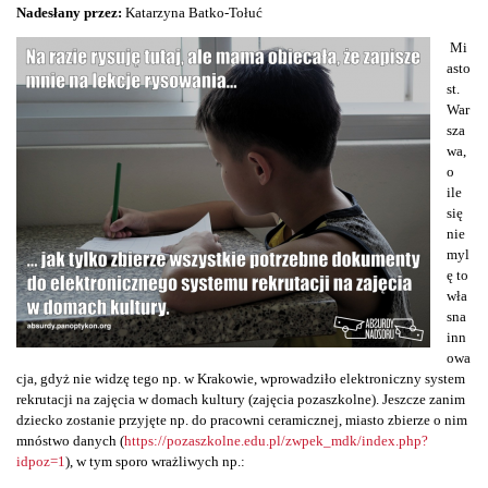
Nadesłany przez:
Katarzyna Batko-Tołuć
Mi
asto
st.
War
sza
wa,
o
ile
się
nie
myl
ę to
wła
sna
inn
owa
cja, gdyż nie widzę tego np. w Krakowie, wprowadziło elektroniczny system
rekrutacji na zajęcia w domach kultury (zajęcia pozaszkolne). Jeszcze zanim
dziecko zostanie przyjęte np. do pracowni ceramicznej, miasto zbierze o nim
mnóstwo danych (
https://pozaszkolne.edu.pl/zwpek_mdk/index.php?
idpoz=1
), w tym sporo wrażliwych np.: