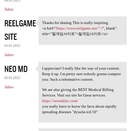
04.01.2023
Adres
REELGAME
Thanks for sharing This is really inspiring
Thanks for sharing This is
<a href="
https://www.reelgame.site/"
="_blank"
SITE
title="릴게임사이트">릴게임사이트</a>
05.01.2023
Adres
NEO MD
I appreciate! I really like the way of your content.
I appreciate! I really like
Keep it up. I m pretty sure nobody gonna compete
05.01.2023
you. Such a informative content.
Adres
We are also giving the BEST Medical Billing
Services. Visit our site for Great services.
https://neomdinc.com/
you really have to know the facts about rapidly
spreading diseases "dysuria icd 10"