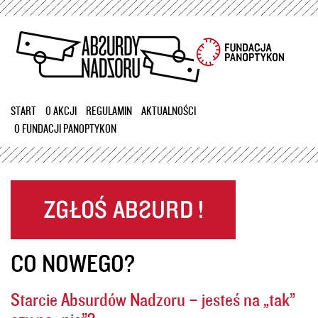
Przejdź
do
treści
START
O AKCJI
REGULAMIN
AKTUALNOŚCI
O FUNDACJI PANOPTYKON
CO NOWEGO?
Starcie Absurdów Nadzoru – jesteś na „tak”