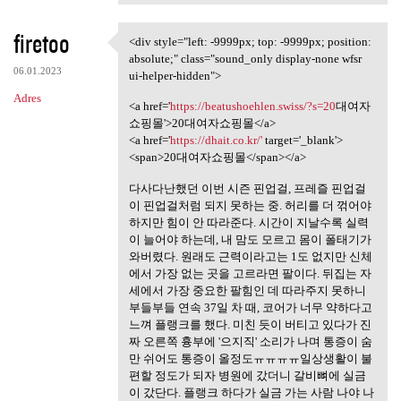
firetoo
<div style="left: -9999px; top: -9999px; position:
<div style="left: -9999px;
absolute;" class="sound_only display-none wfsr
06.01.2023
ui-helper-hidden">
Adres
<a href='
https://beatushoehlen.swiss/?s=20
대여자
쇼핑몰'>20대여자쇼핑몰</a>
<a href='
https://dhait.co.kr/'
target='_blank'>
<span>20대여자쇼핑몰</span></a>
다사다난했던 이번 시즌 핀업걸, 프레즐 핀업걸
이 핀업걸처럼 되지 못하는 중. 허리를 더 꺾어야
하지만 힘이 안 따라준다. 시간이 지날수록 실력
이 늘어야 하는데, 내 맘도 모르고 몸이 폴태기가
와버렸다. 원래도 근력이라고는 1도 없지만 신체
에서 가장 없는 곳을 고르라면 팔이다. 뒤집는 자
세에서 가장 중요한 팔힘인 데 따라주지 못하니
부들부들 연속 37일 차 때, 코어가 너무 약하다고
느껴 플랭크를 했다. 미친 듯이 버티고 있다가 진
짜 오른쪽 흉부에 '으지직' 소리가 나며 통증이 숨
만 쉬어도 통증이 올정도ㅠㅠㅠㅠ일상생활이 불
편할 정도가 되자 병원에 갔더니 갈비뼈에 실금
이 갔단다. 플랭크 하다가 실금 가는 사람 나야 나