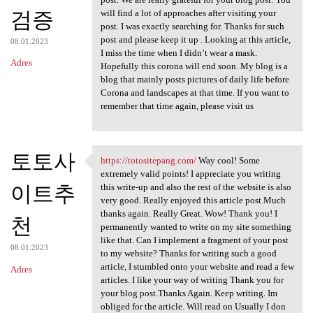
검증
will find a lot of approaches after visiting your
post. I was exactly searching for. Thanks for such
post and please keep it up . Looking at this article,
08.01.2023
I miss the time when I didn’t wear a mask.
Adres
Hopefully this corona will end soon. My blog is a
blog that mainly posts pictures of daily life before
Corona and landscapes at that time. If you want to
remember that time again, please visit us
토토사
https://totositepang.com/
Way cool! Some
https://totositepang.com/ Way
extremely valid points! I appreciate you writing
이트추
this write-up and also the rest of the website is also
very good. Really enjoyed this article post.Much
thanks again. Really Great. Wow! Thank you! I
천
permanently wanted to write on my site something
like that. Can I implement a fragment of your post
08.01.2023
to my website? Thanks for writing such a good
article, I stumbled onto your website and read a few
Adres
articles. I like your way of writing Thank you for
your blog post.Thanks Again. Keep writing. Im
obliged for the article. Will read on Usually I don