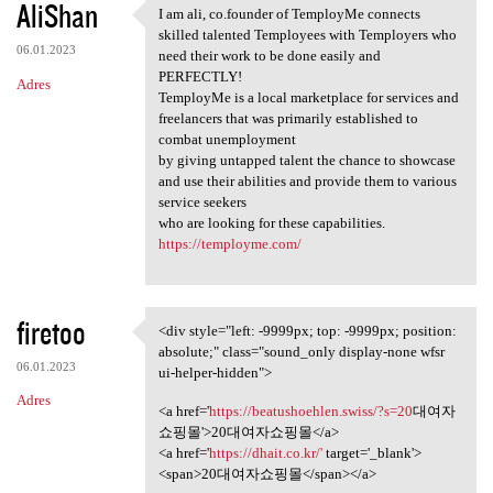
AliShan
I am ali, co.founder of TemployMe connects
I am ali, co.founder of
skilled talented Temployees with Temployers who
06.01.2023
need their work to be done easily and
PERFECTLY!
Adres
TemployMe is a local marketplace for services and
freelancers that was primarily established to
combat unemployment
by giving untapped talent the chance to showcase
and use their abilities and provide them to various
service seekers
who are looking for these capabilities.
https://temployme.com/
firetoo
<div style="left: -9999px; top: -9999px; position:
<div style="left: -9999px;
absolute;" class="sound_only display-none wfsr
06.01.2023
ui-helper-hidden">
Adres
<a href='
https://beatushoehlen.swiss/?s=20
대여자
쇼핑몰'>20대여자쇼핑몰</a>
<a href='
https://dhait.co.kr/'
target='_blank'>
<span>20대여자쇼핑몰</span></a>