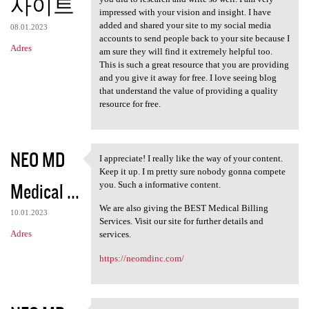
사이트
impressed with your vision and insight. I have
added and shared your site to my social media
08.01.2023
accounts to send people back to your site because I
Adres
am sure they will find it extremely helpful too.
This is such a great resource that you are providing
and you give it away for free. I love seeing blog
that understand the value of providing a quality
resource for free.
NEO MD
I appreciate! I really like the way of your content.
I appreciate! I really like
Keep it up. I m pretty sure nobody gonna compete
Medical ...
you. Such a informative content.
We are also giving the BEST Medical Billing
10.01.2023
Services. Visit our site for further details and
Adres
services.
https://neomdinc.com/