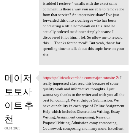
is added I recieve 4 emails with the exact same
comment. Is there a way you are able to remove me
from that service? An impressive share! I’ve just
forwarded this onto a colleague who has been
conducting a little homework on this. And he
actually ordered me dinner simply because I
discovered it for him… lol. So allow me to reword
this…. Thanks for the meal!! But yeah, thanx for
spending time to talk about this topic here on your
site.
메이저
https://politicadeverdade.com/major-totosite-2/
I
https://politicadeverdade.com
really impressed after read this because of some
토토사
quality work and informative thoughts. I just
wanna say thanks to the writer and wish you all the
best for coming!. We at Unique Submission. We
이트 추
have our ability in each type of Online Assignment
Help which Includes Dissertation Writing, Essay
천
Writing, Assignment composing, Research
Proposal Writing, Admission essay composing,
Coursework composing and many more. Excellent
08.01.2023