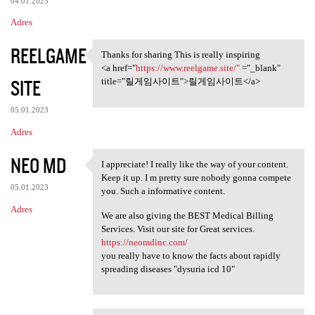
04.01.2023
Adres
REELGAME
Thanks for sharing This is really inspiring
Thanks for sharing This is
<a href="
https://www.reelgame.site/"
="_blank"
SITE
title="릴게임사이트">릴게임사이트</a>
05.01.2023
Adres
NEO MD
I appreciate! I really like the way of your content.
I appreciate! I really like
Keep it up. I m pretty sure nobody gonna compete
05.01.2023
you. Such a informative content.
Adres
We are also giving the BEST Medical Billing
Services. Visit our site for Great services.
https://neomdinc.com/
you really have to know the facts about rapidly
spreading diseases "dysuria icd 10"