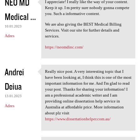
NEO MD
I appreciate! I really like the way of your content.
I appreciate! I really like
Keep it up. I m pretty sure nobody gonna compete
Medical ...
you. Such a informative content.
We are also giving the BEST Medical Billing
10.01.2023
Services. Visit our site for further details and
Adres
services.
https://neomdinc.com/
Andrei
Really nice post. A very interesting topic that I
Really nice post. A very
have been looking at, I think this is one of the most
Deiua
important information for me. And I'm glad to read
your post. Thanks for sharing your information! I
am a professional academic writer and I am
13.01.2023
providing online dissertation help service in
Adres
Australia at affordable price. More information
about plz visit
https://www.dissertationhelper.com.au/