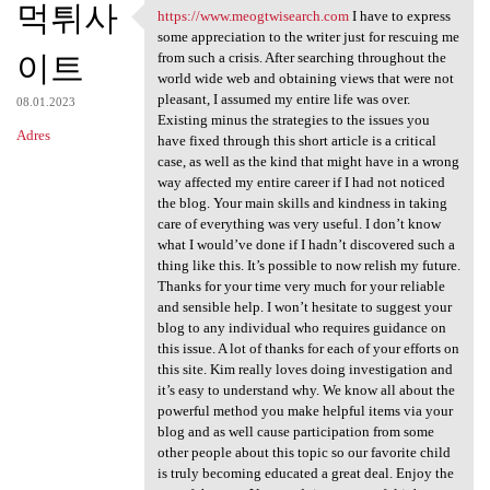
먹튀사
https://www.meogtwisearch.com
I have to express
https://www.meogtwisearch.com
some appreciation to the writer just for rescuing me
이트
from such a crisis. After searching throughout the
world wide web and obtaining views that were not
pleasant, I assumed my entire life was over.
08.01.2023
Existing minus the strategies to the issues you
Adres
have fixed through this short article is a critical
case, as well as the kind that might have in a wrong
way affected my entire career if I had not noticed
the blog. Your main skills and kindness in taking
care of everything was very useful. I don’t know
what I would’ve done if I hadn’t discovered such a
thing like this. It’s possible to now relish my future.
Thanks for your time very much for your reliable
and sensible help. I won’t hesitate to suggest your
blog to any individual who requires guidance on
this issue. A lot of thanks for each of your efforts on
this site. Kim really loves doing investigation and
it’s easy to understand why. We know all about the
powerful method you make helpful items via your
blog and as well cause participation from some
other people about this topic so our favorite child
is truly becoming educated a great deal. Enjoy the