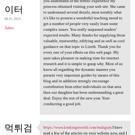
you understand of the terrific experience my
이터
princess obtained visiting your web site. She came
to understand several details, most notably what
it’s like to possess a wonderful teaching mood to
08.01.2023
get a number of people very easily learn some
Adres
complex issues. You really surpassed readers’
expected results. Many thanks for supplying those
valuable, trustworthy, edifying and as well as cool
guidance on that topic to Lizeth. Thank you for
every one of your efforts on this web page. My
aunt takes pleasure in making time for internet
research and it is simple to grasp why. Most of us
know all regarding the dynamic manner you
present very important guides by means of this
blog and in addition strongly encourage
contribution from other individuals on that area
then our daughter has been understanding a great
deal. Enjoy the rest of the new year. Your
conducting a good job.
먹튀검
https://www.lastkingsworld.com/mukgum
I have
https://www.lastkingsworld
read a few of the articles on your website now, and I