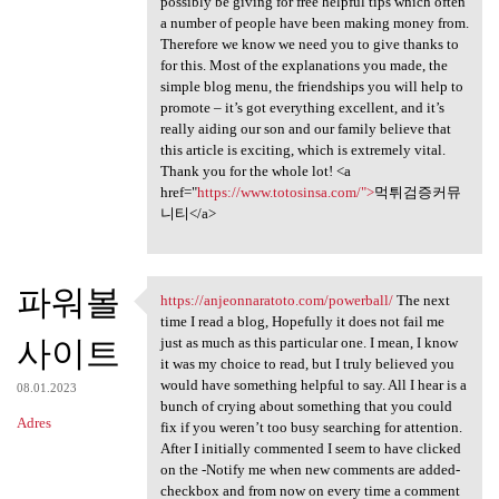
possibly be giving for free helpful tips which often
a number of people have been making money from.
Therefore we know we need you to give thanks to
for this. Most of the explanations you made, the
simple blog menu, the friendships you will help to
promote – it’s got everything excellent, and it’s
really aiding our son and our family believe that
this article is exciting, which is extremely vital.
Thank you for the whole lot! <a
href="
https://www.totosinsa.com/">
먹튀검증커뮤
니티</a>
파워볼
https://anjeonnaratoto.com/powerball/
The next
https://anjeonnaratoto.com
time I read a blog, Hopefully it does not fail me
사이트
just as much as this particular one. I mean, I know
it was my choice to read, but I truly believed you
would have something helpful to say. All I hear is a
08.01.2023
bunch of crying about something that you could
Adres
fix if you weren’t too busy searching for attention.
After I initially commented I seem to have clicked
on the -Notify me when new comments are added-
checkbox and from now on every time a comment