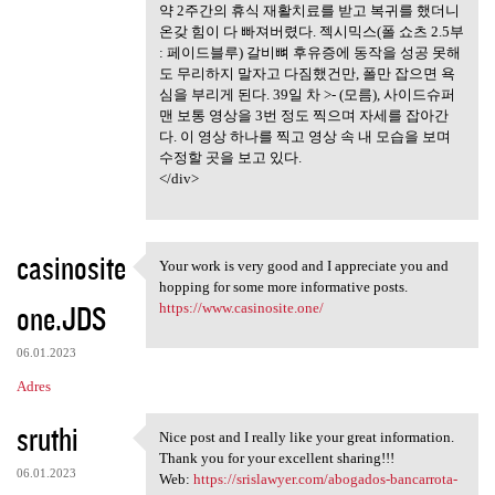
약 2주간의 휴식 재활치료를 받고 복귀를 했더니
온갖 힘이 다 빠져버렸다. 젝시믹스(폴 쇼츠 2.5부
: 페이드블루) 갈비뼈 후유증에 동작을 성공 못해
도 무리하지 말자고 다짐했건만, 폴만 잡으면 욕
심을 부리게 된다. 39일 차 >- (모름), 사이드슈퍼
맨 보통 영상을 3번 정도 찍으며 자세를 잡아간
다. 이 영상 하나를 찍고 영상 속 내 모습을 보며
수정할 곳을 보고 있다.
</div>
casinosite
Your work is very good and I appreciate you and
Your work is very good and I
hopping for some more informative posts.
one.JDS
https://www.casinosite.one/
06.01.2023
Adres
sruthi
Nice post and I really like your great information.
Nice post and I really like
Thank you for your excellent sharing!!!
06.01.2023
Web:
https://srislawyer.com/abogados-bancarrota-