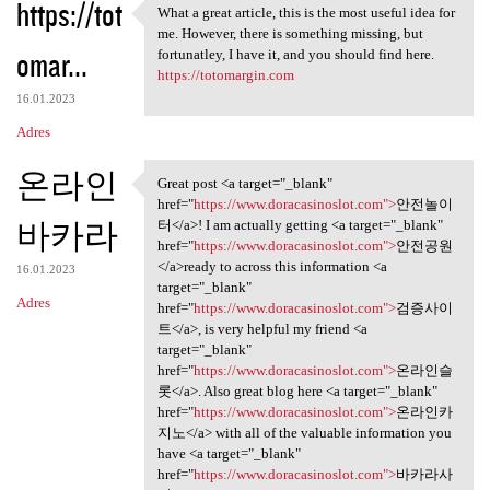
https://tot
What a great article, this is the most useful idea for
What a great article, this is
me. However, there is something missing, but
omar...
fortunatley, I have it, and you should find here.
https://totomargin.com
16.01.2023
Adres
온라인
Great post <a target="_blank"
Great post <a target="_blank"
href="
https://www.doracasinoslot.com">
안전놀이
바카라
터</a>! I am actually getting <a target="_blank"
href="
https://www.doracasinoslot.com">
안전공원
</a>ready to across this information <a
16.01.2023
target="_blank"
Adres
href="
https://www.doracasinoslot.com">
검증사이
트</a>, is very helpful my friend <a
target="_blank"
href="
https://www.doracasinoslot.com">
온라인슬
롯</a>. Also great blog here <a target="_blank"
href="
https://www.doracasinoslot.com">
온라인카
지노</a> with all of the valuable information you
have <a target="_blank"
href="
https://www.doracasinoslot.com">
바카라사