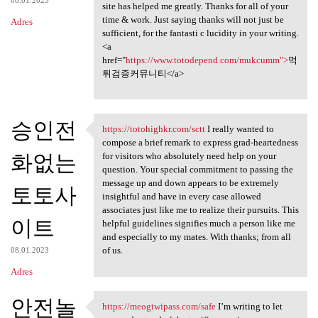
site has helped me greatly. Thanks for all of your
time & work. Just saying thanks will not just be
Adres
sufficient, for the fantasti c lucidity in your writing.
<a
href="
https://www.totodepend.com/mukcumm">
먹
튀검증커뮤니티</a>
승인전
https://totohighkr.com/sctt
I really wanted to
https://totohighkr.com/sctt I
compose a brief remark to express grad-heartedness
화없는
for visitors who absolutely need help on your
question. Your special commitment to passing the
message up and down appears to be extremely
토토사
insightful and have in every case allowed
associates just like me to realize their pursuits. This
이트
helpful guidelines signifies much a person like me
and especially to my mates. With thanks; from all
of us.
08.01.2023
Adres
안전놀
https://meogtwipass.com/safe
I’m writing to let
https://meogtwipass.com/safe