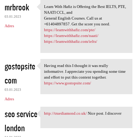
K
mrbrook
Learn With Hafiz is Offering the Best IELTS, PTE,
Learn With Hafiz is Offering
o
NAATI CCL, and
03.01.2023
m
General English Courses. Call us at
+61404897857. Get the score you need.
Adres
e
https://learnwithhafiz.com/pte/
n
https://learnwithhafiz.com/naati/
https://learnwithhafiz.com/ielts/
t
a
r
gostopsite
Having read this I thought it was really
Having read this I thought it
z
informative. I appreciate you spending some time
com
and effort to put this content together.
e
https://www.gostopsite.com/
03.01.2023
Adres
seo service
http://truediamond.co.uk/
Nice post. I discover
http://truediamond.co.uk/
london