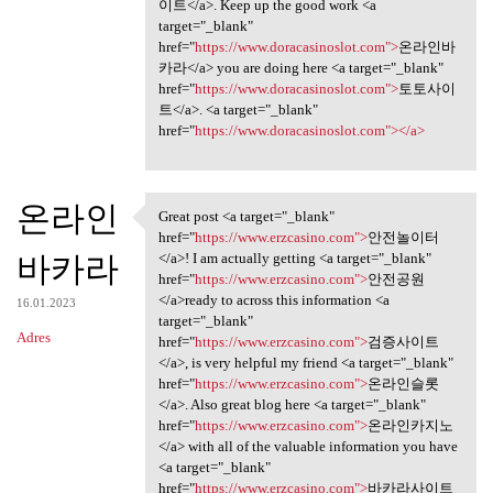
이트</a>. Keep up the good work <a
target="_blank"
href="
https://www.doracasinoslot.com">
온라인바
카라</a> you are doing here <a target="_blank"
href="
https://www.doracasinoslot.com">
토토사이
트</a>. <a target="_blank"
href="
https://www.doracasinoslot.com"></a>
온라인
Great post <a target="_blank"
Great post <a target="_blank"
href="
https://www.erzcasino.com">
안전놀이터
바카라
</a>! I am actually getting <a target="_blank"
href="
https://www.erzcasino.com">
안전공원
</a>ready to across this information <a
16.01.2023
target="_blank"
Adres
href="
https://www.erzcasino.com">
검증사이트
</a>, is very helpful my friend <a target="_blank"
href="
https://www.erzcasino.com">
온라인슬롯
</a>. Also great blog here <a target="_blank"
href="
https://www.erzcasino.com">
온라인카지노
</a> with all of the valuable information you have
<a target="_blank"
href="
https://www.erzcasino.com">
바카라사이트