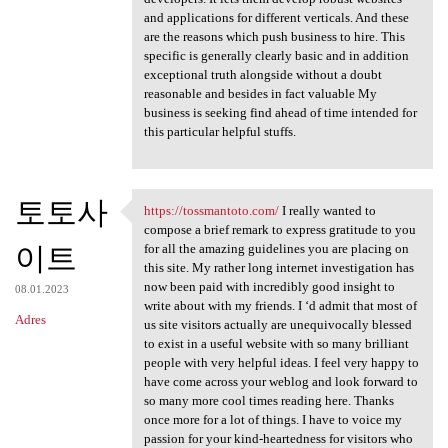
and applications for different verticals. And these
are the reasons which push business to hire. This
specific is generally clearly basic and in addition
exceptional truth alongside without a doubt
reasonable and besides in fact valuable My
business is seeking find ahead of time intended for
this particular helpful stuffs.
토토사
https://tossmantoto.com/
I really wanted to
https://tossmantoto.com/ I
compose a brief remark to express gratitude to you
이트
for all the amazing guidelines you are placing on
this site. My rather long internet investigation has
now been paid with incredibly good insight to
08.01.2023
write about with my friends. I ‘d admit that most of
Adres
us site visitors actually are unequivocally blessed
to exist in a useful website with so many brilliant
people with very helpful ideas. I feel very happy to
have come across your weblog and look forward to
so many more cool times reading here. Thanks
once more for a lot of things. I have to voice my
passion for your kind-heartedness for visitors who