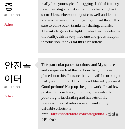
증
really like your style of blogging. I added it to my
favorites blog site list and will be checking back
soon. Please check out my site as well and let me
08.01.2023
know what you think. I’m going to read this. I’ll be
Adres
sure to come back. thanks for sharing. and also
This article gives the light in which we can observe
the reality. this is very nice one and gives indepth
information. thanks for this nice article...
안전놀
This particular papers fabulous, and My spouse
This particular papers
and i enjoy each of the perform that you have
이터
placed into this. I’m sure that you will be making a
really useful place. I has been additionally pleased.
Good perform! Keep up the good work; I read few
08.01.2023
posts on this website, including I consider that
Adres
your blog is fascinating and has sets of the
fantastic piece of information. Thanks for your
valuable efforts. <a
href="
https://searchtoto.com/safeground">
안전놀
이터</a>