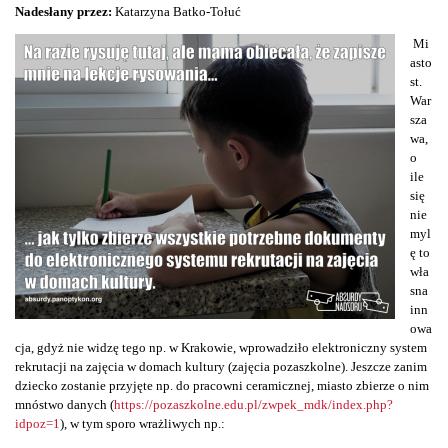
Nadesłany przez:
Katarzyna Batko-Tołuć
Mi
asto
st.
War
sza
wa,
o
ile
się
nie
myl
ę to
wła
sna
inn
owa
cja, gdyż nie widzę tego np. w Krakowie, wprowadziło elektroniczny system
rekrutacji na zajęcia w domach kultury (zajęcia pozaszkolne). Jeszcze zanim
dziecko zostanie przyjęte np. do pracowni ceramicznej, miasto zbierze o nim
mnóstwo danych (
https://pozaszkolne.edu.pl/zwpek_mdk/index.php?
idpoz=1
), w tym sporo wrażliwych np.: