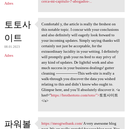
cerca-mi-capitulo-7-abogados-...
Adres
토토사
Comfortabl y, the article is really the freshest on
Comfortabl y, the article is
this notable topic. I concur with your conclusions
이트
and also definitely will eagerly look forward to
your incoming updates. Simply saying thanks will
certainly not just be acceptable, for the
08.01.2023
extraordinary lucidity in your writing. I definitely
Adres
will promptly grab your rss feed to stay privy of
any kind of updates. De lightful work and also
much success in your business dealings! gutter
cleaning -------------------This web-site is really a
walk-through you discover the data you wished
relating to this and didn’t know who ought to.
Glimpse here, and you’ll absolutely discover it. <a
href="
https://brothertoto.com/toto/">
토토사이트
</a>
파워볼
https://meogtwibank.com/
A very awesome blog
https://meogtwibank.com/ A
post. We are really grateful for your blog post. You