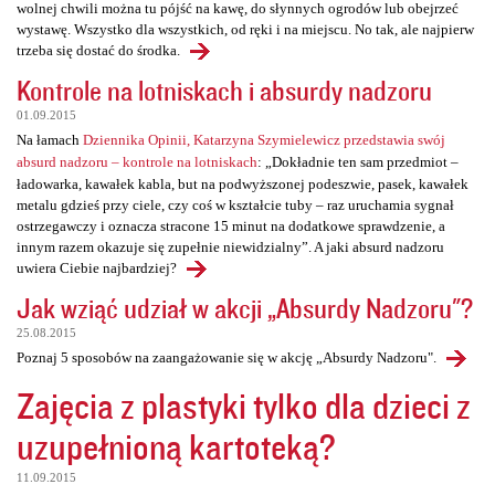
wolnej chwili można tu pójść na kawę, do słynnych ogrodów lub obejrzeć
wystawę. Wszystko dla wszystkich, od ręki i na miejscu. No tak, ale najpierw
trzeba się dostać do środka.
Kontrole na lotniskach i absurdy nadzoru
01.09.2015
Na łamach
Dziennika Opinii, Katarzyna Szymielewicz przedstawia swój
absurd nadzoru – kontrole na lotniskach
: „Dokładnie ten sam przedmiot –
ładowarka, kawałek kabla, but na podwyższonej podeszwie, pasek, kawałek
metalu gdzieś przy ciele, czy coś w kształcie tuby – raz uruchamia sygnał
ostrzegawczy i oznacza stracone 15 minut na dodatkowe sprawdzenie, a
innym razem okazuje się zupełnie niewidzialny”. A jaki absurd nadzoru
uwiera Ciebie najbardziej?
Jak wziąć udział w akcji „Absurdy Nadzoru"?
25.08.2015
Poznaj 5 sposobów na zaangażowanie się w akcję „Absurdy Nadzoru".
Zajęcia z plastyki tylko dla dzieci z
uzupełnioną kartoteką?
11.09.2015