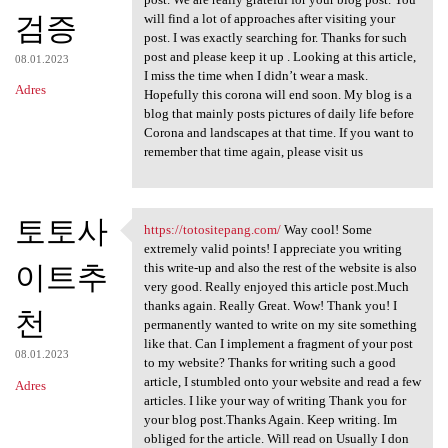
검증
will find a lot of approaches after visiting your
post. I was exactly searching for. Thanks for such
post and please keep it up . Looking at this article,
08.01.2023
I miss the time when I didn’t wear a mask.
Adres
Hopefully this corona will end soon. My blog is a
blog that mainly posts pictures of daily life before
Corona and landscapes at that time. If you want to
remember that time again, please visit us
토토사
https://totositepang.com/
Way cool! Some
https://totositepang.com/ Way
extremely valid points! I appreciate you writing
이트추
this write-up and also the rest of the website is also
very good. Really enjoyed this article post.Much
thanks again. Really Great. Wow! Thank you! I
천
permanently wanted to write on my site something
like that. Can I implement a fragment of your post
08.01.2023
to my website? Thanks for writing such a good
article, I stumbled onto your website and read a few
Adres
articles. I like your way of writing Thank you for
your blog post.Thanks Again. Keep writing. Im
obliged for the article. Will read on Usually I don