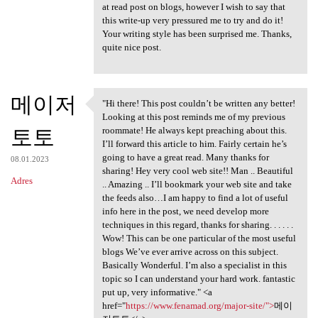
at read post on blogs, however I wish to say that
this write-up very pressured me to try and do it!
Your writing style has been surprised me. Thanks,
quite nice post.
메이저
"Hi there! This post couldn’t be written any better!
"Hi there! This post couldn’t
Looking at this post reminds me of my previous
토토
roommate! He always kept preaching about this.
I’ll forward this article to him. Fairly certain he’s
going to have a great read. Many thanks for
08.01.2023
sharing! Hey very cool web site!! Man .. Beautiful
Adres
.. Amazing .. I’ll bookmark your web site and take
the feeds also…I am happy to find a lot of useful
info here in the post, we need develop more
techniques in this regard, thanks for sharing. . . . . .
Wow! This can be one particular of the most useful
blogs We’ve ever arrive across on this subject.
Basically Wonderful. I’m also a specialist in this
topic so I can understand your hard work. fantastic
put up, very informative." <a
href="
https://www.fenamad.org/major-site/">
메이