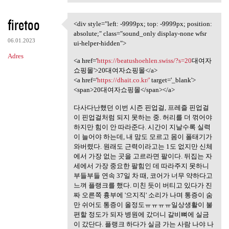
firetoo
<div style="left: -9999px; top: -9999px; position:
<div style="left: -9999px;
absolute;" class="sound_only display-none wfsr
06.01.2023
ui-helper-hidden">
Adres
<a href='
https://beatushoehlen.swiss/?s=20
대여자
쇼핑몰'>20대여자쇼핑몰</a>
<a href='
https://dhait.co.kr/'
target='_blank'>
<span>20대여자쇼핑몰</span></a>
다사다난했던 이번 시즌 핀업걸, 프레즐 핀업걸
이 핀업걸처럼 되지 못하는 중. 허리를 더 꺾어야
하지만 힘이 안 따라준다. 시간이 지날수록 실력
이 늘어야 하는데, 내 맘도 모르고 몸이 폴태기가
와버렸다. 원래도 근력이라고는 1도 없지만 신체
에서 가장 없는 곳을 고르라면 팔이다. 뒤집는 자
세에서 가장 중요한 팔힘인 데 따라주지 못하니
부들부들 연속 37일 차 때, 코어가 너무 약하다고
느껴 플랭크를 했다. 미친 듯이 버티고 있다가 진
짜 오른쪽 흉부에 '으지직' 소리가 나며 통증이 숨
만 쉬어도 통증이 올정도ㅠㅠㅠㅠ일상생활이 불
편할 정도가 되자 병원에 갔더니 갈비뼈에 실금
이 갔단다. 플랭크 하다가 실금 가는 사람 나야 나