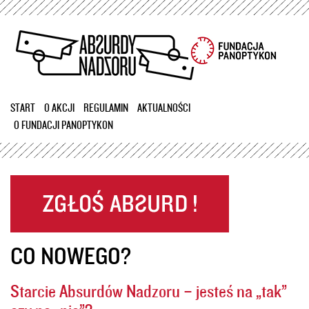
Przejdź
do
treści
START
O AKCJI
REGULAMIN
AKTUALNOŚCI
O FUNDACJI PANOPTYKON
CO NOWEGO?
Starcie Absurdów Nadzoru – jesteś na „tak”