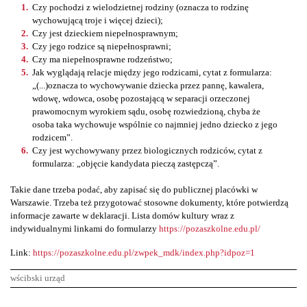
Czy pochodzi z wielodzietnej rodziny (oznacza to rodzinę
wychowującą troje i więcej dzieci);
Czy jest dzieckiem niepełnosprawnym;
Czy jego rodzice są niepełnosprawni;
Czy ma niepełnosprawne rodzeństwo;
Jak wyglądają relacje między jego rodzicami, cytat z formularza:
„(...)oznacza to wychowywanie dziecka przez pannę, kawalera,
wdowę, wdowca, osobę pozostającą w separacji orzeczonej
prawomocnym wyrokiem sądu, osobę rozwiedzioną, chyba że
osoba taka wychowuje wspólnie co najmniej jedno dziecko z jego
rodzicem”.
Czy jest wychowywany przez biologicznych rodziców, cytat z
formularza: „objęcie kandydata pieczą zastępczą”.
Takie dane trzeba podać, aby zapisać się do publicznej placówki w
Warszawie. Trzeba też przygotować stosowne dokumenty, które potwierdzą
informacje zawarte w deklaracji. Lista domów kultury wraz z
indywidualnymi linkami do formularzy
https://pozaszkolne.edu.pl/
Link:
https://pozaszkolne.edu.pl/zwpek_mdk/index.php?idpoz=1
wścibski urząd