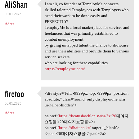
AliShan
I am ali, co.founder of TemployMe connects
I am ali, co.founder of
skilled talented Temployees with Temployers who
06.01.2023
need their work to be done easily and
PERFECTLY!
Adres
TemployMe is a local marketplace for services and
freelancers that was primarily established to
combat unemployment
by giving untapped talent the chance to showcase
and use their abilities and provide them to various
service seekers
who are looking for these capabilities.
https://temployme.com/
firetoo
<div style="left: -9999px; top: -9999px; position:
<div style="left: -9999px;
absolute;" class="sound_only display-none wfsr
06.01.2023
ui-helper-hidden">
Adres
<a href='
https://beatushoehlen.swiss/?s=20
대여자
쇼핑몰'>20대여자쇼핑몰</a>
<a href='
https://dhait.co.kr/'
target='_blank'>
<span>20대여자쇼핑몰</span></a>