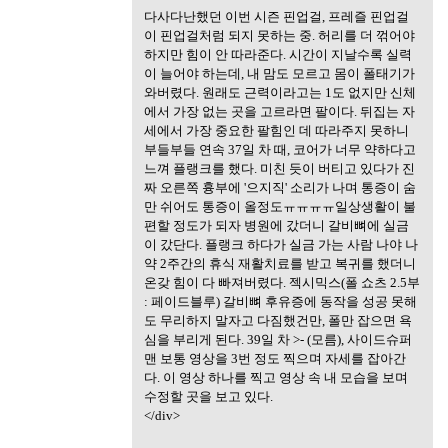
다사다난했던 이번 시즌 핀업걸, 프레즐 핀업걸
이 핀업걸처럼 되지 못하는 중. 허리를 더 꺾어야
하지만 힘이 안 따라준다. 시간이 지날수록 실력
이 늘어야 하는데, 내 맘도 모르고 몸이 폴태기가
와버렸다. 원래도 근력이라고는 1도 없지만 신체
에서 가장 없는 곳을 고르라면 팔이다. 뒤집는 자
세에서 가장 중요한 팔힘인 데 따라주지 못하니
부들부들 연속 37일 차 때, 코어가 너무 약하다고
느껴 플랭크를 했다. 미친 듯이 버티고 있다가 진
짜 오른쪽 흉부에 '으지직' 소리가 나며 통증이 숨
만 쉬어도 통증이 올정도ㅠㅠㅠㅠ일상생활이 불
편할 정도가 되자 병원에 갔더니 갈비뼈에 실금
이 갔단다. 플랭크 하다가 실금 가는 사람 나야 나
약 2주간의 휴식 재활치료를 받고 복귀를 했더니
온갖 힘이 다 빠져버렸다. 젝시믹스(폴 쇼츠 2.5부
: 페이드블루) 갈비뼈 후유증에 동작을 성공 못해
도 무리하지 말자고 다짐했건만, 폴만 잡으면 욕
심을 부리게 된다. 39일 차 >- (모름), 사이드슈퍼
맨 보통 영상을 3번 정도 찍으며 자세를 잡아간
다. 이 영상 하나를 찍고 영상 속 내 모습을 보며
수정할 곳을 보고 있다.
</div>