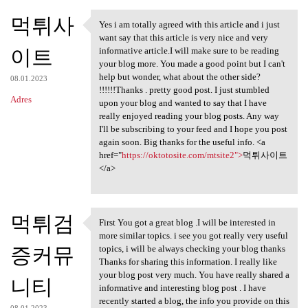
먹튀사
Yes i am totally agreed with this article and i just
Yes i am totally agreed with
want say that this article is very nice and very
이트
informative article.I will make sure to be reading
your blog more. You made a good point but I can't
help but wonder, what about the other side?
08.01.2023
!!!!!!Thanks . pretty good post. I just stumbled
Adres
upon your blog and wanted to say that I have
really enjoyed reading your blog posts. Any way
I'll be subscribing to your feed and I hope you post
again soon. Big thanks for the useful info. <a
href="
https://oktotosite.com/mtsite2">
먹튀사이트
</a>
먹튀검
First You got a great blog .I will be interested in
First You got a great blog .I
more similar topics. i see you got really very useful
증커뮤
topics, i will be always checking your blog thanks
Thanks for sharing this information. I really like
your blog post very much. You have really shared a
니티
informative and interesting blog post . I have
recently started a blog, the info you provide on this
08.01.2023