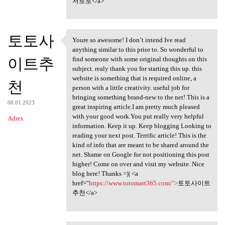
저토토</a>
토토사
Youre so awesome! I don’t intend Ive read
Youre so awesome! I don’t
anything similar to this prior to. So wonderful to
이트추
find someone with some original thoughts on this
subject. realy thank you for starting this up. this
website is something that is required online, a
천
person with a little creativity. useful job for
bringing something brand-new to the net! This is a
08.01.2023
great inspiring article.I am pretty much pleased
with your good work.You put really very helpful
Adres
information. Keep it up. Keep blogging Looking to
reading your next post. Terrific article! This is the
kind of info that are meant to be shared around the
net. Shame on Google for not positioning this post
higher! Come on over and visit my website. Nice
blog here! Thanks =)| <a
href="
https://www.totomart365.com/">
토토사이트
추천</a>