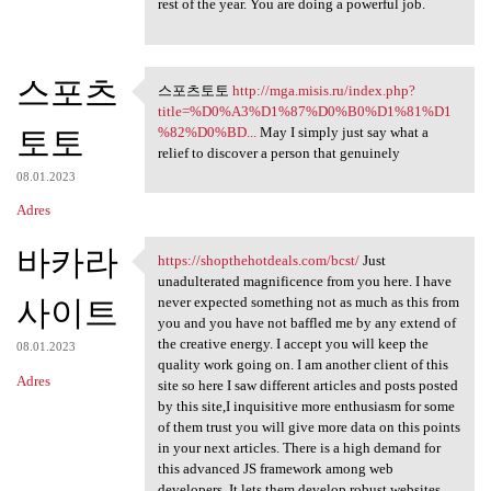
rest of the year. You are doing a powerful job.
스포츠
스포츠토토
http://mga.misis.ru/index.php?
스포츠토토 http://mga.misis.ru
title=%D0%A3%D1%87%D0%B0%D1%81%D1
토토
%82%D0%BD...
May I simply just say what a
relief to discover a person that genuinely
08.01.2023
Adres
바카라
https://shopthehotdeals.com/bcst/
Just
https://shopthehotdeals.com
unadulterated magnificence from you here. I have
사이트
never expected something not as much as this from
you and you have not baffled me by any extend of
the creative energy. I accept you will keep the
08.01.2023
quality work going on. I am another client of this
Adres
site so here I saw different articles and posts posted
by this site,I inquisitive more enthusiasm for some
of them trust you will give more data on this points
in your next articles. There is a high demand for
this advanced JS framework among web
developers. It lets them develop robust websites