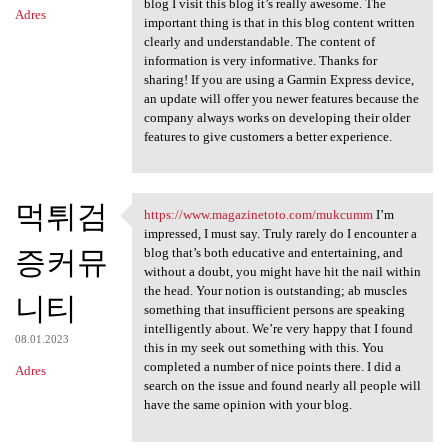
blog I visit this blog it’s really awesome. The
Adres
important thing is that in this blog content written
clearly and understandable. The content of
information is very informative. Thanks for
sharing! If you are using a Garmin Express device,
an update will offer you newer features because the
company always works on developing their older
features to give customers a better experience.
먹튀검
https://www.magazinetoto.com/mukcumm
I’m
https://www.magazinetoto.com
impressed, I must say. Truly rarely do I encounter a
증커뮤
blog that’s both educative and entertaining, and
without a doubt, you might have hit the nail within
the head. Your notion is outstanding; ab muscles
니티
something that insufficient persons are speaking
intelligently about. We’re very happy that I found
08.01.2023
this in my seek out something with this. You
completed a number of nice points there. I did a
Adres
search on the issue and found nearly all people will
have the same opinion with your blog.