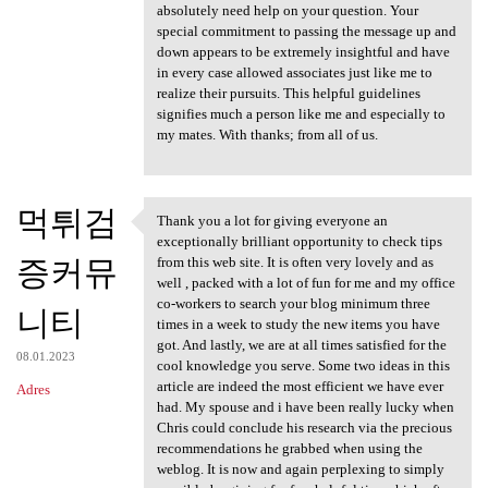
absolutely need help on your question. Your
special commitment to passing the message up and
down appears to be extremely insightful and have
in every case allowed associates just like me to
realize their pursuits. This helpful guidelines
signifies much a person like me and especially to
my mates. With thanks; from all of us.
먹튀검
Thank you a lot for giving everyone an
Thank you a lot for giving
exceptionally brilliant opportunity to check tips
증커뮤
from this web site. It is often very lovely and as
well , packed with a lot of fun for me and my office
co-workers to search your blog minimum three
니티
times in a week to study the new items you have
got. And lastly, we are at all times satisfied for the
08.01.2023
cool knowledge you serve. Some two ideas in this
article are indeed the most efficient we have ever
Adres
had. My spouse and i have been really lucky when
Chris could conclude his research via the precious
recommendations he grabbed when using the
weblog. It is now and again perplexing to simply