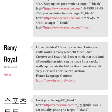
</a>. Keep up the good work <a target="_blank"
href="
https://www.erzcasino.com">
온라인바카라
</a> you are doing here <a target="_blank"
href="
https://www.erzcasino.com">
토토사이트
</a>. <a target="_blank"
href="
https://www.erzcasino.com"></a>
Remy
I love this idea! It’s really amazing. Doing such
I love this idea! It’s really
crafts works is really a benefit for children.
Royal
Creative and beautiful. I never think that this kind
of beautiful creation can be made from a rock. I
really appreciate the kid for this innovative craft.
18.01.2023
Very clear and effective explanation.
Adres
French Language Courses:
https://www.frenchtruly.com/
스포츠
Great post <a target="_blank"
Great post <a target="_blank"
href="
https://erzcasino.com">
안전놀이터</a>! I
토토
am actually getting <a target="_blank"