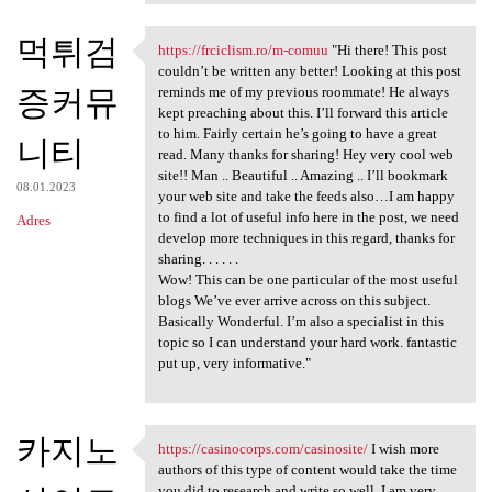
먹튀검
https://frciclism.ro/m-comuu
"Hi there! This post
https://frciclism.ro/m-comuu
couldn’t be written any better! Looking at this post
증커뮤
reminds me of my previous roommate! He always
kept preaching about this. I’ll forward this article
to him. Fairly certain he’s going to have a great
니티
read. Many thanks for sharing! Hey very cool web
site!! Man .. Beautiful .. Amazing .. I’ll bookmark
08.01.2023
your web site and take the feeds also…I am happy
to find a lot of useful info here in the post, we need
Adres
develop more techniques in this regard, thanks for
sharing. . . . . .
Wow! This can be one particular of the most useful
blogs We’ve ever arrive across on this subject.
Basically Wonderful. I’m also a specialist in this
topic so I can understand your hard work. fantastic
put up, very informative."
카지노
https://casinocorps.com/casinosite/
I wish more
https://casinocorps.com
authors of this type of content would take the time
you did to research and write so well. I am very