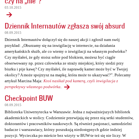
czy na „nie”?
03.10.2015
Dziennik Internautów zgłasza swój absurd
08.09.2015
Dziennik Internautów dołączył się do naszej akcji i zgłosił nam swój
przykład: „Oburzamy się na inwigilację w internecie, na działania
amerykańskich służb, ale co wiemy o inwigilacji na własnym podwórku?
Czy myślałeś, że gdy stoisz sobie pod blokiem, możesz być ciągle
obserwowany np. przez człowieka ze straży miejskiej, który siedzi przy
biurku i pije kawę? Czy myślałeś, ile naprawdę kamer może być w Twojej
okolicy? A może spojrzysz na mapkę, która może to ukazywać?”. Polecamy
artykuł Marcina Maja:
Ktoś nasikał pod kamerą, czyli inwigilacja z
perspektywy własnego podwórka
.
Checkpoint BUW
08.09.2015
Biblioteka Uniwersytecka w Warszawie. Jedna z najważniejszych bibliotek
akademickich w stolicy. Codziennie przewijają się przez nią setki studentów,
doktorantów i pracowników naukowych. Są również pasjonaci, samodzielni
badacze i warszawiacy, którzy poszukują niedostępnych gdzie indziej
pozycji. Wycieczka po mieście bez wizyty w BUW-ie też się nie liczy. W