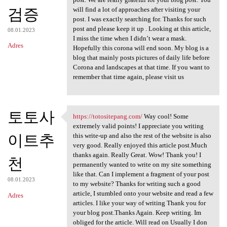
검증
will find a lot of approaches after visiting your
post. I was exactly searching for. Thanks for such
post and please keep it up . Looking at this article,
08.01.2023
I miss the time when I didn’t wear a mask.
Adres
Hopefully this corona will end soon. My blog is a
blog that mainly posts pictures of daily life before
Corona and landscapes at that time. If you want to
remember that time again, please visit us
토토사
https://totositepang.com/
Way cool! Some
https://totositepang.com/ Way
extremely valid points! I appreciate you writing
이트추
this write-up and also the rest of the website is also
very good. Really enjoyed this article post.Much
thanks again. Really Great. Wow! Thank you! I
천
permanently wanted to write on my site something
like that. Can I implement a fragment of your post
08.01.2023
to my website? Thanks for writing such a good
article, I stumbled onto your website and read a few
Adres
articles. I like your way of writing Thank you for
your blog post.Thanks Again. Keep writing. Im
obliged for the article. Will read on Usually I don