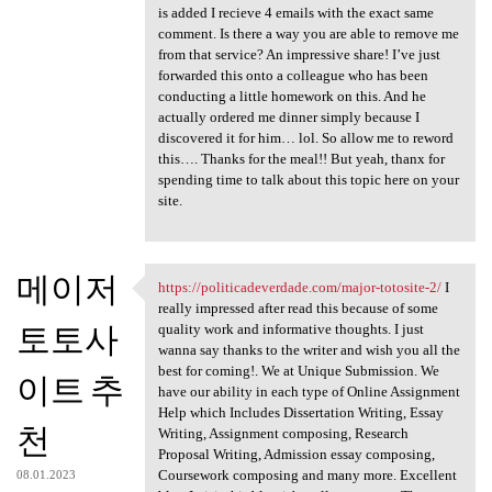
is added I recieve 4 emails with the exact same
comment. Is there a way you are able to remove me
from that service? An impressive share! I’ve just
forwarded this onto a colleague who has been
conducting a little homework on this. And he
actually ordered me dinner simply because I
discovered it for him… lol. So allow me to reword
this…. Thanks for the meal!! But yeah, thanx for
spending time to talk about this topic here on your
site.
메이저
https://politicadeverdade.com/major-totosite-2/
I
https://politicadeverdade.com
really impressed after read this because of some
토토사
quality work and informative thoughts. I just
wanna say thanks to the writer and wish you all the
best for coming!. We at Unique Submission. We
이트 추
have our ability in each type of Online Assignment
Help which Includes Dissertation Writing, Essay
천
Writing, Assignment composing, Research
Proposal Writing, Admission essay composing,
Coursework composing and many more. Excellent
08.01.2023