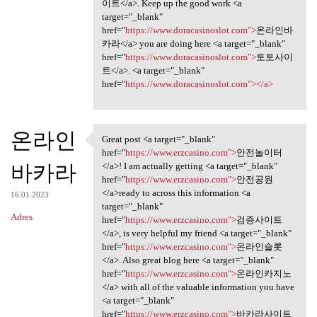
이트</a>. Keep up the good work <a
target="_blank"
href="
https://www.doracasinoslot.com">
온라인바
카라</a> you are doing here <a target="_blank"
href="
https://www.doracasinoslot.com">
토토사이
트</a>. <a target="_blank"
href="
https://www.doracasinoslot.com"></a>
온라인
Great post <a target="_blank"
Great post <a target="_blank"
href="
https://www.erzcasino.com">
안전놀이터
바카라
</a>! I am actually getting <a target="_blank"
href="
https://www.erzcasino.com">
안전공원
</a>ready to across this information <a
16.01.2023
target="_blank"
Adres
href="
https://www.erzcasino.com">
검증사이트
</a>, is very helpful my friend <a target="_blank"
href="
https://www.erzcasino.com">
온라인슬롯
</a>. Also great blog here <a target="_blank"
href="
https://www.erzcasino.com">
온라인카지노
</a> with all of the valuable information you have
<a target="_blank"
href="
https://www.erzcasino.com">
바카라사이트