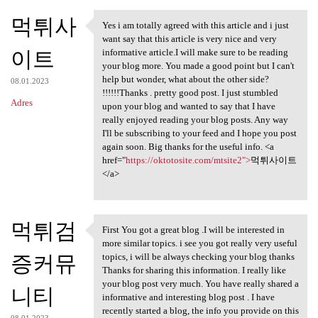
먹튀사
Yes i am totally agreed with this article and i just
Yes i am totally agreed with
want say that this article is very nice and very
이트
informative article.I will make sure to be reading
your blog more. You made a good point but I can't
help but wonder, what about the other side?
08.01.2023
!!!!!!Thanks . pretty good post. I just stumbled
Adres
upon your blog and wanted to say that I have
really enjoyed reading your blog posts. Any way
I'll be subscribing to your feed and I hope you post
again soon. Big thanks for the useful info. <a
href="
https://oktotosite.com/mtsite2">
먹튀사이트
</a>
먹튀검
First You got a great blog .I will be interested in
First You got a great blog .I
more similar topics. i see you got really very useful
증커뮤
topics, i will be always checking your blog thanks
Thanks for sharing this information. I really like
your blog post very much. You have really shared a
니티
informative and interesting blog post . I have
recently started a blog, the info you provide on this
08.01.2023