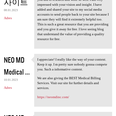
사이트
impressed with your vision and insight. I have
added and shared your site to my social media
08.01.2023
accounts to send people back to your site because I
Adres
am sure they will find it extremely helpful too.
This is such a great resource that you are providing
and you give it away for free. I love seeing blog
that understand the value of providing a quality
resource for free.
NEO MD
I appreciate! I really like the way of your content.
I appreciate! I really like
Keep it up. I m pretty sure nobody gonna compete
Medical ...
you. Such a informative content.
We are also giving the BEST Medical Billing
10.01.2023
Services. Visit our site for further details and
Adres
services.
https://neomdinc.com/