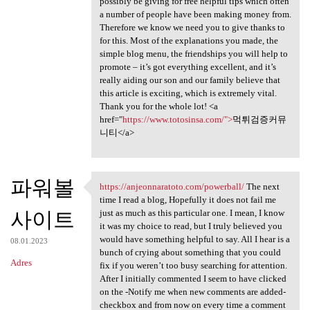
possibly be giving for free helpful tips which often
a number of people have been making money from.
Therefore we know we need you to give thanks to
for this. Most of the explanations you made, the
simple blog menu, the friendships you will help to
promote – it’s got everything excellent, and it’s
really aiding our son and our family believe that
this article is exciting, which is extremely vital.
Thank you for the whole lot! <a
href="
https://www.totosinsa.com/">
먹튀검증커뮤
니티</a>
파워볼
https://anjeonnaratoto.com/powerball/
The next
https://anjeonnaratoto.com
time I read a blog, Hopefully it does not fail me
사이트
just as much as this particular one. I mean, I know
it was my choice to read, but I truly believed you
would have something helpful to say. All I hear is a
08.01.2023
bunch of crying about something that you could
Adres
fix if you weren’t too busy searching for attention.
After I initially commented I seem to have clicked
on the -Notify me when new comments are added-
checkbox and from now on every time a comment