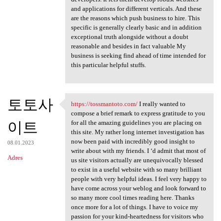
and applications for different verticals. And these
are the reasons which push business to hire. This
specific is generally clearly basic and in addition
exceptional truth alongside without a doubt
reasonable and besides in fact valuable My
business is seeking find ahead of time intended for
this particular helpful stuffs.
토토사
https://tossmantoto.com/
I really wanted to
https://tossmantoto.com/ I
compose a brief remark to express gratitude to you
이트
for all the amazing guidelines you are placing on
this site. My rather long internet investigation has
now been paid with incredibly good insight to
08.01.2023
write about with my friends. I ‘d admit that most of
Adres
us site visitors actually are unequivocally blessed
to exist in a useful website with so many brilliant
people with very helpful ideas. I feel very happy to
have come across your weblog and look forward to
so many more cool times reading here. Thanks
once more for a lot of things. I have to voice my
passion for your kind-heartedness for visitors who