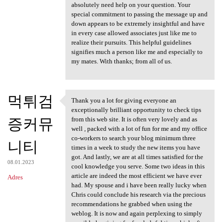
absolutely need help on your question. Your
special commitment to passing the message up and
down appears to be extremely insightful and have
in every case allowed associates just like me to
realize their pursuits. This helpful guidelines
signifies much a person like me and especially to
my mates. With thanks; from all of us.
먹튀검
Thank you a lot for giving everyone an
Thank you a lot for giving
exceptionally brilliant opportunity to check tips
증커뮤
from this web site. It is often very lovely and as
well , packed with a lot of fun for me and my office
co-workers to search your blog minimum three
니티
times in a week to study the new items you have
got. And lastly, we are at all times satisfied for the
08.01.2023
cool knowledge you serve. Some two ideas in this
article are indeed the most efficient we have ever
Adres
had. My spouse and i have been really lucky when
Chris could conclude his research via the precious
recommendations he grabbed when using the
weblog. It is now and again perplexing to simply