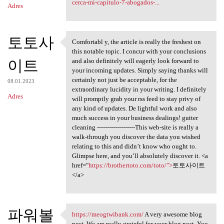
cerca-mi-capitulo-7-abogados-...
Adres
토토사
Comfortabl y, the article is really the freshest on
Comfortabl y, the article is
this notable topic. I concur with your conclusions
이트
and also definitely will eagerly look forward to
your incoming updates. Simply saying thanks will
certainly not just be acceptable, for the
08.01.2023
extraordinary lucidity in your writing. I definitely
Adres
will promptly grab your rss feed to stay privy of
any kind of updates. De lightful work and also
much success in your business dealings! gutter
cleaning -------------------This web-site is really a
walk-through you discover the data you wished
relating to this and didn’t know who ought to.
Glimpse here, and you’ll absolutely discover it. <a
href="
https://brothertoto.com/toto/">
토토사이트
</a>
파워볼
https://meogtwibank.com/
A very awesome blog
https://meogtwibank.com/ A
post. We are really grateful for your blog post. You