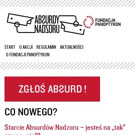
Przejdź
do
treści
START
O AKCJI
REGULAMIN
AKTUALNOŚCI
O FUNDACJI PANOPTYKON
CO NOWEGO?
Starcie Absurdów Nadzoru – jesteś na „tak”