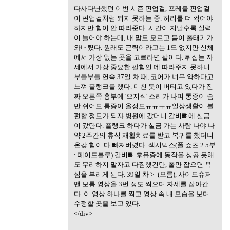
다사다난했던 이번 시즌 핀업걸, 프레즐 핀업걸
이 핀업걸처럼 되지 못하는 중. 허리를 더 꺾어야
하지만 힘이 안 따라준다. 시간이 지날수록 실력
이 늘어야 하는데, 내 맘도 모르고 몸이 폴태기가
와버렸다. 원래도 근력이라고는 1도 없지만 신체
에서 가장 없는 곳을 고르라면 팔이다. 뒤집는 자
세에서 가장 중요한 팔힘인 데 따라주지 못하니
부들부들 연속 37일 차 때, 코어가 너무 약하다고
느껴 플랭크를 했다. 미친 듯이 버티고 있다가 진
짜 오른쪽 흉부에 '으지직' 소리가 나며 통증이 숨
만 쉬어도 통증이 올정도ㅠㅠㅠㅠ일상생활이 불
편할 정도가 되자 병원에 갔더니 갈비뼈에 실금
이 갔단다. 플랭크 하다가 실금 가는 사람 나야 나
약 2주간의 휴식 재활치료를 받고 복귀를 했더니
온갖 힘이 다 빠져버렸다. 젝시믹스(폴 쇼츠 2.5부
: 페이드블루) 갈비뼈 후유증에 동작을 성공 못해
도 무리하지 말자고 다짐했건만, 폴만 잡으면 욕
심을 부리게 된다. 39일 차 >- (모름), 사이드슈퍼
맨 보통 영상을 3번 정도 찍으며 자세를 잡아간
다. 이 영상 하나를 찍고 영상 속 내 모습을 보며
수정할 곳을 보고 있다.
</div>