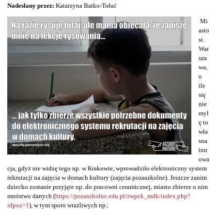
Nadesłany przez:
Katarzyna Batko-Tołuć
Mi
asto
st.
War
sza
wa,
o
ile
się
nie
myl
ę to
wła
sna
inn
owa
cja, gdyż nie widzę tego np. w Krakowie, wprowadziło elektroniczny system
rekrutacji na zajęcia w domach kultury (zajęcia pozaszkolne). Jeszcze zanim
dziecko zostanie przyjęte np. do pracowni ceramicznej, miasto zbierze o nim
mnóstwo danych (
https://pozaszkolne.edu.pl/zwpek_mdk/index.php?
idpoz=1
), w tym sporo wrażliwych np.: