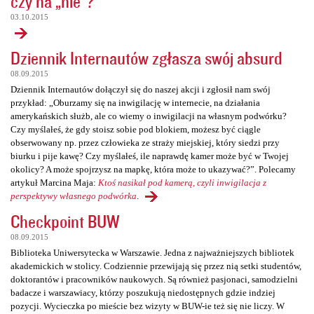
czy na „nie”?
03.10.2015
Dziennik Internautów zgłasza swój absurd
08.09.2015
Dziennik Internautów dołączył się do naszej akcji i zgłosił nam swój
przykład: „Oburzamy się na inwigilację w internecie, na działania
amerykańskich służb, ale co wiemy o inwigilacji na własnym podwórku?
Czy myślałeś, że gdy stoisz sobie pod blokiem, możesz być ciągle
obserwowany np. przez człowieka ze straży miejskiej, który siedzi przy
biurku i pije kawę? Czy myślałeś, ile naprawdę kamer może być w Twojej
okolicy? A może spojrzysz na mapkę, która może to ukazywać?”. Polecamy
artykuł Marcina Maja:
Ktoś nasikał pod kamerą, czyli inwigilacja z
perspektywy własnego podwórka
.
Checkpoint BUW
08.09.2015
Biblioteka Uniwersytecka w Warszawie. Jedna z najważniejszych bibliotek
akademickich w stolicy. Codziennie przewijają się przez nią setki studentów,
doktorantów i pracowników naukowych. Są również pasjonaci, samodzielni
badacze i warszawiacy, którzy poszukują niedostępnych gdzie indziej
pozycji. Wycieczka po mieście bez wizyty w BUW-ie też się nie liczy. W