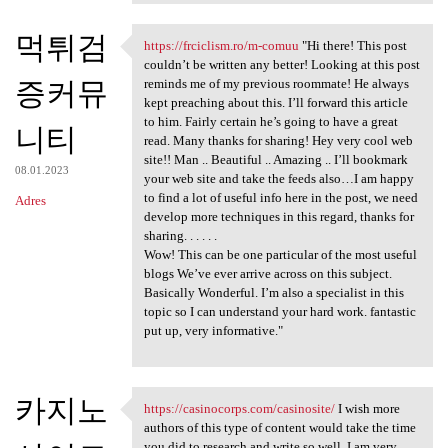
먹튀검
https://frciclism.ro/m-comuu
"Hi there! This post
https://frciclism.ro/m-comuu
couldn’t be written any better! Looking at this post
증커뮤
reminds me of my previous roommate! He always
kept preaching about this. I’ll forward this article
to him. Fairly certain he’s going to have a great
니티
read. Many thanks for sharing! Hey very cool web
site!! Man .. Beautiful .. Amazing .. I’ll bookmark
08.01.2023
your web site and take the feeds also…I am happy
to find a lot of useful info here in the post, we need
Adres
develop more techniques in this regard, thanks for
sharing. . . . . .
Wow! This can be one particular of the most useful
blogs We’ve ever arrive across on this subject.
Basically Wonderful. I’m also a specialist in this
topic so I can understand your hard work. fantastic
put up, very informative."
카지노
https://casinocorps.com/casinosite/
I wish more
https://casinocorps.com
authors of this type of content would take the time
you did to research and write so well. I am very