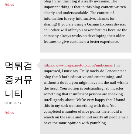
blog I visit this blog it’s really awesome. The
Adres
important thing is that in this blog content written
clearly and understandable. The content of
information is very informative. Thanks for
sharing! If you are using a Garmin Express device,
an update will offer you newer features because the
company always works on developing their older
features to give customers a better experience.
먹튀검
https://www.magazinetoto.com/mukcumm
I’m
https://www.magazinetoto.com
impressed, I must say. Truly rarely do I encounter a
증커뮤
blog that’s both educative and entertaining, and
without a doubt, you might have hit the nail within
the head. Your notion is outstanding; ab muscles
니티
something that insufficient persons are speaking
intelligently about. We’re very happy that I found
08.01.2023
this in my seek out something with this. You
completed a number of nice points there. I did a
Adres
search on the issue and found nearly all people will
have the same opinion with your blog.