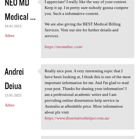
NEO MD
I appreciate! I really like the way of your content.
I appreciate! I really like
Keep it up. I m pretty sure nobody gonna compete
Medical ...
you. Such a informative content.
We are also giving the BEST Medical Billing
10.01.2023
Services. Visit our site for further details and
Adres
services.
https://neomdinc.com/
Andrei
Really nice post. A very interesting topic that I
Really nice post. A very
have been looking at, I think this is one of the most
Deiua
important information for me. And I'm glad to read
your post. Thanks for sharing your information! I
am a professional academic writer and I am
13.01.2023
providing online dissertation help service in
Adres
Australia at affordable price. More information
about plz visit
https://www.dissertationhelper.com.au/