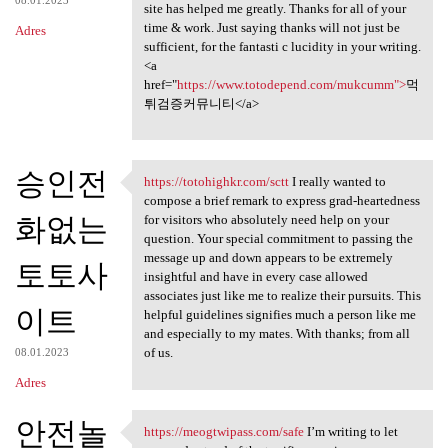
site has helped me greatly. Thanks for all of your
time & work. Just saying thanks will not just be
Adres
sufficient, for the fantasti c lucidity in your writing.
<a
href="
https://www.totodepend.com/mukcumm">
먹
튀검증커뮤니티</a>
승인전
https://totohighkr.com/sctt
I really wanted to
https://totohighkr.com/sctt I
compose a brief remark to express grad-heartedness
화없는
for visitors who absolutely need help on your
question. Your special commitment to passing the
message up and down appears to be extremely
토토사
insightful and have in every case allowed
associates just like me to realize their pursuits. This
이트
helpful guidelines signifies much a person like me
and especially to my mates. With thanks; from all
of us.
08.01.2023
Adres
안전놀
https://meogtwipass.com/safe
I’m writing to let
https://meogtwipass.com/safe