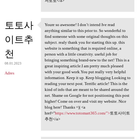
저토토</a>
토토사
Youre so awesome! I don’t intend Ive read
Youre so awesome! I don’t
anything similar to this prior to. So wonderful to
이트추
find someone with some original thoughts on this
subject. realy thank you for starting this up. this
website is something that is required online, a
천
person with a little creativity. useful job for
bringing something brand-new to the net! This is a
08.01.2023
great inspiring article.I am pretty much pleased
with your good work.You put really very helpful
Adres
information. Keep it up. Keep blogging Looking to
reading your next post. Terrific article! This is the
kind of info that are meant to be shared around the
net. Shame on Google for not positioning this post
higher! Come on over and visit my website. Nice
blog here! Thanks =)| <a
href="
https://www.totomart365.com/">
토토사이트
추천</a>