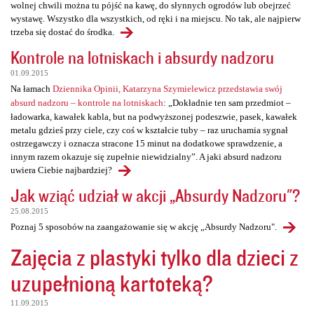
wolnej chwili można tu pójść na kawę, do słynnych ogrodów lub obejrzeć
wystawę. Wszystko dla wszystkich, od ręki i na miejscu. No tak, ale najpierw
trzeba się dostać do środka.
Kontrole na lotniskach i absurdy nadzoru
01.09.2015
Na łamach
Dziennika Opinii, Katarzyna Szymielewicz przedstawia swój
absurd nadzoru – kontrole na lotniskach
: „Dokładnie ten sam przedmiot –
ładowarka, kawałek kabla, but na podwyższonej podeszwie, pasek, kawałek
metalu gdzieś przy ciele, czy coś w kształcie tuby – raz uruchamia sygnał
ostrzegawczy i oznacza stracone 15 minut na dodatkowe sprawdzenie, a
innym razem okazuje się zupełnie niewidzialny”. A jaki absurd nadzoru
uwiera Ciebie najbardziej?
Jak wziąć udział w akcji „Absurdy Nadzoru"?
25.08.2015
Poznaj 5 sposobów na zaangażowanie się w akcję „Absurdy Nadzoru".
Zajęcia z plastyki tylko dla dzieci z
uzupełnioną kartoteką?
11.09.2015