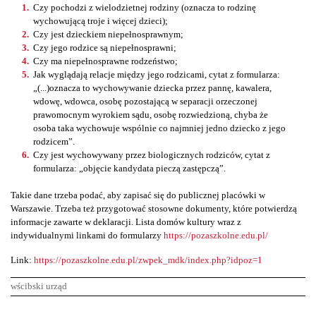
Czy pochodzi z wielodzietnej rodziny (oznacza to rodzinę
wychowującą troje i więcej dzieci);
Czy jest dzieckiem niepełnosprawnym;
Czy jego rodzice są niepełnosprawni;
Czy ma niepełnosprawne rodzeństwo;
Jak wyglądają relacje między jego rodzicami, cytat z formularza:
„(...)oznacza to wychowywanie dziecka przez pannę, kawalera,
wdowę, wdowca, osobę pozostającą w separacji orzeczonej
prawomocnym wyrokiem sądu, osobę rozwiedzioną, chyba że
osoba taka wychowuje wspólnie co najmniej jedno dziecko z jego
rodzicem”.
Czy jest wychowywany przez biologicznych rodziców, cytat z
formularza: „objęcie kandydata pieczą zastępczą”.
Takie dane trzeba podać, aby zapisać się do publicznej placówki w
Warszawie. Trzeba też przygotować stosowne dokumenty, które potwierdzą
informacje zawarte w deklaracji. Lista domów kultury wraz z
indywidualnymi linkami do formularzy
https://pozaszkolne.edu.pl/
Link:
https://pozaszkolne.edu.pl/zwpek_mdk/index.php?idpoz=1
wścibski urząd