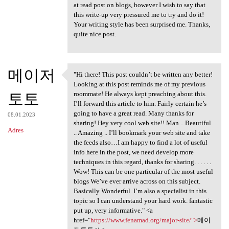
at read post on blogs, however I wish to say that
this write-up very pressured me to try and do it!
Your writing style has been surprised me. Thanks,
quite nice post.
메이저
"Hi there! This post couldn’t be written any better!
"Hi there! This post couldn’t
Looking at this post reminds me of my previous
토토
roommate! He always kept preaching about this.
I’ll forward this article to him. Fairly certain he’s
going to have a great read. Many thanks for
08.01.2023
sharing! Hey very cool web site!! Man .. Beautiful
Adres
.. Amazing .. I’ll bookmark your web site and take
the feeds also…I am happy to find a lot of useful
info here in the post, we need develop more
techniques in this regard, thanks for sharing. . . . . .
Wow! This can be one particular of the most useful
blogs We’ve ever arrive across on this subject.
Basically Wonderful. I’m also a specialist in this
topic so I can understand your hard work. fantastic
put up, very informative." <a
href="
https://www.fenamad.org/major-site/">
메이