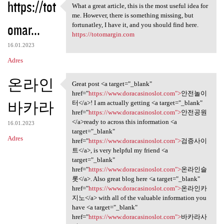
https://tot
What a great article, this is the most useful idea for
What a great article, this is
me. However, there is something missing, but
omar...
fortunatley, I have it, and you should find here.
https://totomargin.com
16.01.2023
Adres
온라인
Great post <a target="_blank"
Great post <a target="_blank"
href="
https://www.doracasinoslot.com">
안전놀이
바카라
터</a>! I am actually getting <a target="_blank"
href="
https://www.doracasinoslot.com">
안전공원
</a>ready to across this information <a
16.01.2023
target="_blank"
Adres
href="
https://www.doracasinoslot.com">
검증사이
트</a>, is very helpful my friend <a
target="_blank"
href="
https://www.doracasinoslot.com">
온라인슬
롯</a>. Also great blog here <a target="_blank"
href="
https://www.doracasinoslot.com">
온라인카
지노</a> with all of the valuable information you
have <a target="_blank"
href="
https://www.doracasinoslot.com">
바카라사