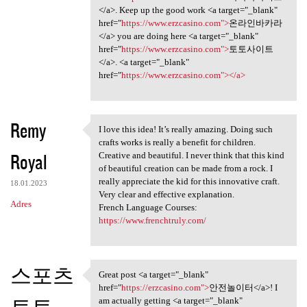
</a>. Keep up the good work <a target="_blank"
href="
https://www.erzcasino.com">
온라인바카라
</a> you are doing here <a target="_blank"
href="
https://www.erzcasino.com">
토토사이트
</a>. <a target="_blank"
href="
https://www.erzcasino.com"></a>
Remy
I love this idea! It’s really amazing. Doing such
I love this idea! It’s really
crafts works is really a benefit for children.
Royal
Creative and beautiful. I never think that this kind
of beautiful creation can be made from a rock. I
really appreciate the kid for this innovative craft.
18.01.2023
Very clear and effective explanation.
Adres
French Language Courses:
https://www.frenchtruly.com/
스포츠
Great post <a target="_blank"
Great post <a target="_blank"
href="
https://erzcasino.com">
안전놀이터</a>! I
토토
am actually getting <a target="_blank"