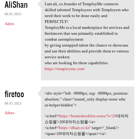
AliShan
I am ali, co.founder of TemployMe connects
I am ali, co.founder of
skilled talented Temployees with Temployers who
06.01.2023
need their work to be done easily and
PERFECTLY!
Adres
TemployMe is a local marketplace for services and
freelancers that was primarily established to
combat unemployment
by giving untapped talent the chance to showcase
and use their abilities and provide them to various
service seekers
who are looking for these capabilities.
https://temployme.com/
firetoo
<div style="left: -9999px; top: -9999px; position:
<div style="left: -9999px;
absolute;" class="sound_only display-none wfsr
06.01.2023
ui-helper-hidden">
Adres
<a href='
https://beatushoehlen.swiss/?s=20
대여자
쇼핑몰'>20대여자쇼핑몰</a>
<a href='
https://dhait.co.kr/'
target='_blank'>
<span>20대여자쇼핑몰</span></a>