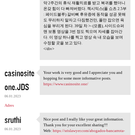
약 2주간의 휴식 재활치료를 받고 복귀를 했더니
온갖 힘이 다 빠져버렸다. 젝시믹스(폴 쇼츠 2.5부
: 페이드블루) 갈비뼈 후유증에 동작을 성공 못해
도 무리하지 말자고 다짐했건만, 폴만 잡으면 욕
심을 부리게 된다. 39일 차 >- (모름), 사이드슈퍼
맨 보통 영상을 3번 정도 찍으며 자세를 잡아간
다. 이 영상 하나를 찍고 영상 속 내 모습을 보며
수정할 곳을 보고 있다.
</div>
casinosite
Your work is very good and I appreciate you and
Your work is very good and I
hopping for some more informative posts.
one.JDS
https://www.casinosite.one/
06.01.2023
Adres
sruthi
Nice post and I really like your great information.
Nice post and I really like
Thank you for your excellent sharing!!!
06.01.2023
Web:
https://srislawyer.com/abogados-bancarrota-