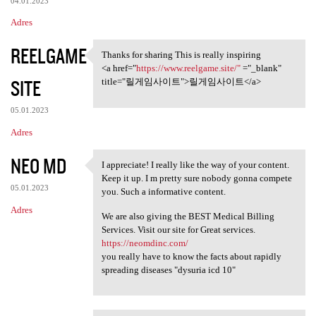
04.01.2023
Adres
REELGAME
Thanks for sharing This is really inspiring
Thanks for sharing This is
<a href="
https://www.reelgame.site/"
="_blank"
SITE
title="릴게임사이트">릴게임사이트</a>
05.01.2023
Adres
NEO MD
I appreciate! I really like the way of your content.
I appreciate! I really like
Keep it up. I m pretty sure nobody gonna compete
05.01.2023
you. Such a informative content.
Adres
We are also giving the BEST Medical Billing
Services. Visit our site for Great services.
https://neomdinc.com/
you really have to know the facts about rapidly
spreading diseases "dysuria icd 10"