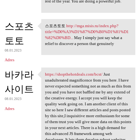
rest of the year. You are doing a powerful job.
스포츠
스포츠토토
http://mga.misis.ru/index.php?
스포츠토토 http://mga.misis.ru
title=%D0%A3%D1%87%D0%B0%D1%81%D1
토토
%82%D0%BD...
May I simply just say what a
relief to discover a person that genuinely
08.01.2023
Adres
바카라
https://shopthehotdeals.com/bcst/
Just
https://shopthehotdeals.com
unadulterated magnificence from you here. I have
사이트
never expected something not as much as this from
you and you have not baffled me by any extend of
the creative energy. I accept you will keep the
08.01.2023
quality work going on. I am another client of this
Adres
site so here I saw different articles and posts posted
by this site,I inquisitive more enthusiasm for some
of them trust you will give more data on this points
in your next articles. There is a high demand for
this advanced JS framework among web
developers. It lets them develop robust websites