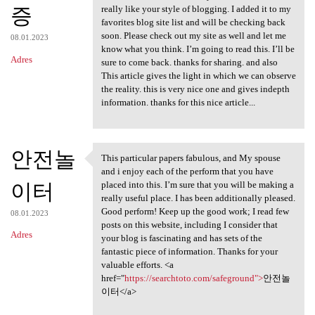
증
really like your style of blogging. I added it to my
favorites blog site list and will be checking back
soon. Please check out my site as well and let me
08.01.2023
know what you think. I’m going to read this. I’ll be
Adres
sure to come back. thanks for sharing. and also
This article gives the light in which we can observe
the reality. this is very nice one and gives indepth
information. thanks for this nice article...
안전놀
This particular papers fabulous, and My spouse
This particular papers
and i enjoy each of the perform that you have
이터
placed into this. I’m sure that you will be making a
really useful place. I has been additionally pleased.
Good perform! Keep up the good work; I read few
08.01.2023
posts on this website, including I consider that
Adres
your blog is fascinating and has sets of the
fantastic piece of information. Thanks for your
valuable efforts. <a
href="
https://searchtoto.com/safeground">
안전놀
이터</a>