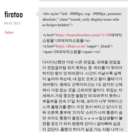
firetoo
<div style="left: -9999px; top: -9999px; position:
<div style="left: -9999px;
absolute;" class="sound_only display-none wfsr
06.01.2023
ui-helper-hidden">
Adres
<a href='
https://beatushoehlen.swiss/?s=20
대여자
쇼핑몰'>20대여자쇼핑몰</a>
<a href='
https://dhait.co.kr/'
target='_blank'>
<span>20대여자쇼핑몰</span></a>
다사다난했던 이번 시즌 핀업걸, 프레즐 핀업걸
이 핀업걸처럼 되지 못하는 중. 허리를 더 꺾어야
하지만 힘이 안 따라준다. 시간이 지날수록 실력
이 늘어야 하는데, 내 맘도 모르고 몸이 폴태기가
와버렸다. 원래도 근력이라고는 1도 없지만 신체
에서 가장 없는 곳을 고르라면 팔이다. 뒤집는 자
세에서 가장 중요한 팔힘인 데 따라주지 못하니
부들부들 연속 37일 차 때, 코어가 너무 약하다고
느껴 플랭크를 했다. 미친 듯이 버티고 있다가 진
짜 오른쪽 흉부에 '으지직' 소리가 나며 통증이 숨
만 쉬어도 통증이 올정도ㅠㅠㅠㅠ일상생활이 불
편할 정도가 되자 병원에 갔더니 갈비뼈에 실금
이 갔단다. 플랭크 하다가 실금 가는 사람 나야 나