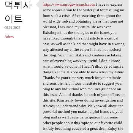
먹튀사
https://www.meogtwisearch.com
I have to express
https://www.meogtwisearch.com
some appreciation to the writer just for rescuing me
이트
from such a crisis. After searching throughout the
world wide web and obtaining views that were not
pleasant, I assumed my entire life was over.
08.01.2023
Existing minus the strategies to the issues you
Adres
have fixed through this short article is a critical
case, as well as the kind that might have in a wrong
way affected my entire career if I had not noticed
the blog. Your main skills and kindness in taking
care of everything was very useful. I don’t know
what I would’ve done if I hadn’t discovered such a
thing like this. It’s possible to now relish my future.
Thanks for your time very much for your reliable
and sensible help. I won’t hesitate to suggest your
blog to any individual who requires guidance on
this issue. A lot of thanks for each of your efforts on
this site. Kim really loves doing investigation and
it’s easy to understand why. We know all about the
powerful method you make helpful items via your
blog and as well cause participation from some
other people about this topic so our favorite child
is truly becoming educated a great deal. Enjoy the