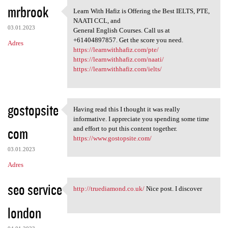
K
mrbrook
Learn With Hafiz is Offering the Best IELTS, PTE,
Learn With Hafiz is Offering
o
NAATI CCL, and
03.01.2023
m
General English Courses. Call us at
+61404897857. Get the score you need.
Adres
e
https://learnwithhafiz.com/pte/
n
https://learnwithhafiz.com/naati/
https://learnwithhafiz.com/ielts/
t
a
r
gostopsite
Having read this I thought it was really
Having read this I thought it
z
informative. I appreciate you spending some time
com
and effort to put this content together.
e
https://www.gostopsite.com/
03.01.2023
Adres
seo service
http://truediamond.co.uk/
Nice post. I discover
http://truediamond.co.uk/
london