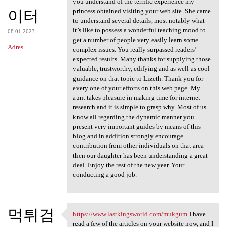
you understand of the terrific experience my
이터
princess obtained visiting your web site. She came
to understand several details, most notably what
it’s like to possess a wonderful teaching mood to
08.01.2023
get a number of people very easily learn some
Adres
complex issues. You really surpassed readers’
expected results. Many thanks for supplying those
valuable, trustworthy, edifying and as well as cool
guidance on that topic to Lizeth. Thank you for
every one of your efforts on this web page. My
aunt takes pleasure in making time for internet
research and it is simple to grasp why. Most of us
know all regarding the dynamic manner you
present very important guides by means of this
blog and in addition strongly encourage
contribution from other individuals on that area
then our daughter has been understanding a great
deal. Enjoy the rest of the new year. Your
conducting a good job.
먹튀검
https://www.lastkingsworld.com/mukgum
I have
https://www.lastkingsworld
read a few of the articles on your website now, and I