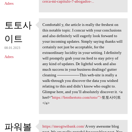
cerca-mi-capitulo-7-abogados-...
Adres
토토사
Comfortabl y, the article is really the freshest on
Comfortabl y, the article is
this notable topic. I concur with your conclusions
이트
and also definitely will eagerly look forward to
your incoming updates. Simply saying thanks will
certainly not just be acceptable, for the
08.01.2023
extraordinary lucidity in your writing. I definitely
Adres
will promptly grab your rss feed to stay privy of
any kind of updates. De lightful work and also
much success in your business dealings! gutter
cleaning -------------------This web-site is really a
walk-through you discover the data you wished
relating to this and didn’t know who ought to.
Glimpse here, and you’ll absolutely discover it. <a
href="
https://brothertoto.com/toto/">
토토사이트
</a>
파워볼
https://meogtwibank.com/
A very awesome blog
https://meogtwibank.com/ A
post. We are really grateful for your blog post. You