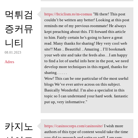
먹튀검
https://frciclism.ro/m-comuu
"Hi there! This post
https://frciclism.ro/m-comuu
couldn’t be written any better! Looking at this post
증커뮤
reminds me of my previous roommate! He always
kept preaching about this. I’ll forward this article
to him. Fairly certain he’s going to have a great
니티
read. Many thanks for sharing! Hey very cool web
site!! Man .. Beautiful .. Amazing .. I’ll bookmark
08.01.2023
your web site and take the feeds also…I am happy
to find a lot of useful info here in the post, we need
Adres
develop more techniques in this regard, thanks for
sharing. . . . . .
Wow! This can be one particular of the most useful
blogs We’ve ever arrive across on this subject.
Basically Wonderful. I’m also a specialist in this
topic so I can understand your hard work. fantastic
put up, very informative."
카지노
https://casinocorps.com/casinosite/
I wish more
https://casinocorps.com
authors of this type of content would take the time
you did to research and write so well. I am very