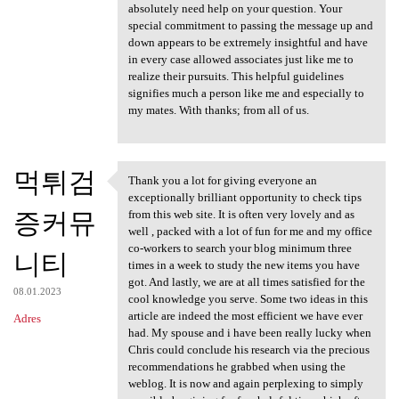
absolutely need help on your question. Your
special commitment to passing the message up and
down appears to be extremely insightful and have
in every case allowed associates just like me to
realize their pursuits. This helpful guidelines
signifies much a person like me and especially to
my mates. With thanks; from all of us.
먹튀검
Thank you a lot for giving everyone an
Thank you a lot for giving
exceptionally brilliant opportunity to check tips
증커뮤
from this web site. It is often very lovely and as
well , packed with a lot of fun for me and my office
co-workers to search your blog minimum three
니티
times in a week to study the new items you have
got. And lastly, we are at all times satisfied for the
08.01.2023
cool knowledge you serve. Some two ideas in this
article are indeed the most efficient we have ever
Adres
had. My spouse and i have been really lucky when
Chris could conclude his research via the precious
recommendations he grabbed when using the
weblog. It is now and again perplexing to simply