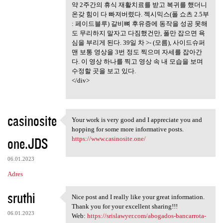
약 2주간의 휴식 재활치료를 받고 복귀를 했더니
온갖 힘이 다 빠져버렸다. 젝시믹스(폴 쇼츠 2.5부
: 페이드블루) 갈비뼈 후유증에 동작을 성공 못해
도 무리하지 말자고 다짐했건만, 폴만 잡으면 욕
심을 부리게 된다. 39일 차 >- (모름), 사이드슈퍼
맨 보통 영상을 3번 정도 찍으며 자세를 잡아간
다. 이 영상 하나를 찍고 영상 속 내 모습을 보며
수정할 곳을 보고 있다.
</div>
casinosite
Your work is very good and I appreciate you and
Your work is very good and I
hopping for some more informative posts.
one.JDS
https://www.casinosite.one/
06.01.2023
Adres
sruthi
Nice post and I really like your great information.
Nice post and I really like
Thank you for your excellent sharing!!!
06.01.2023
Web:
https://srislawyer.com/abogados-bancarrota-