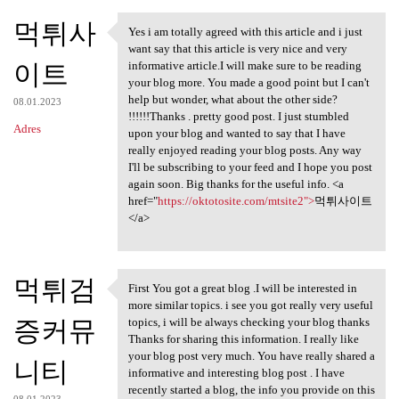
먹튀사
Yes i am totally agreed with this article and i just
Yes i am totally agreed with
want say that this article is very nice and very
이트
informative article.I will make sure to be reading
your blog more. You made a good point but I can't
help but wonder, what about the other side?
08.01.2023
!!!!!!Thanks . pretty good post. I just stumbled
Adres
upon your blog and wanted to say that I have
really enjoyed reading your blog posts. Any way
I'll be subscribing to your feed and I hope you post
again soon. Big thanks for the useful info. <a
href="
https://oktotosite.com/mtsite2">
먹튀사이트
</a>
먹튀검
First You got a great blog .I will be interested in
First You got a great blog .I
more similar topics. i see you got really very useful
증커뮤
topics, i will be always checking your blog thanks
Thanks for sharing this information. I really like
your blog post very much. You have really shared a
니티
informative and interesting blog post . I have
recently started a blog, the info you provide on this
08.01.2023