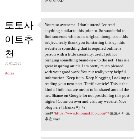
저토토</a>
토토사
Youre so awesome! I don’t intend Ive read
Youre so awesome! I don’t
anything similar to this prior to. So wonderful to
이트추
find someone with some original thoughts on this
subject. realy thank you for starting this up. this
website is something that is required online, a
천
person with a little creativity. useful job for
bringing something brand-new to the net! This is a
08.01.2023
great inspiring article.I am pretty much pleased
with your good work.You put really very helpful
Adres
information. Keep it up. Keep blogging Looking to
reading your next post. Terrific article! This is the
kind of info that are meant to be shared around the
net. Shame on Google for not positioning this post
higher! Come on over and visit my website. Nice
blog here! Thanks =)| <a
href="
https://www.totomart365.com/">
토토사이트
추천</a>