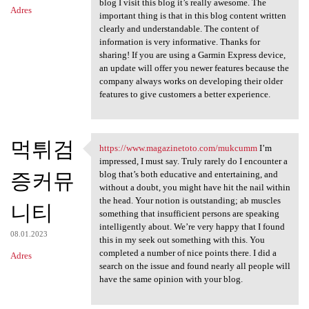
blog I visit this blog it’s really awesome. The
Adres
important thing is that in this blog content written
clearly and understandable. The content of
information is very informative. Thanks for
sharing! If you are using a Garmin Express device,
an update will offer you newer features because the
company always works on developing their older
features to give customers a better experience.
먹튀검
https://www.magazinetoto.com/mukcumm
I’m
https://www.magazinetoto.com
impressed, I must say. Truly rarely do I encounter a
증커뮤
blog that’s both educative and entertaining, and
without a doubt, you might have hit the nail within
the head. Your notion is outstanding; ab muscles
니티
something that insufficient persons are speaking
intelligently about. We’re very happy that I found
08.01.2023
this in my seek out something with this. You
completed a number of nice points there. I did a
Adres
search on the issue and found nearly all people will
have the same opinion with your blog.