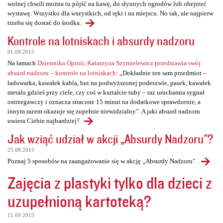
wolnej chwili można tu pójść na kawę, do słynnych ogrodów lub obejrzeć
wystawę. Wszystko dla wszystkich, od ręki i na miejscu. No tak, ale najpierw
trzeba się dostać do środka.
Kontrole na lotniskach i absurdy nadzoru
01.09.2015
Na łamach
Dziennika Opinii, Katarzyna Szymielewicz przedstawia swój
absurd nadzoru – kontrole na lotniskach
: „Dokładnie ten sam przedmiot –
ładowarka, kawałek kabla, but na podwyższonej podeszwie, pasek, kawałek
metalu gdzieś przy ciele, czy coś w kształcie tuby – raz uruchamia sygnał
ostrzegawczy i oznacza stracone 15 minut na dodatkowe sprawdzenie, a
innym razem okazuje się zupełnie niewidzialny”. A jaki absurd nadzoru
uwiera Ciebie najbardziej?
Jak wziąć udział w akcji „Absurdy Nadzoru"?
25.08.2015
Poznaj 5 sposobów na zaangażowanie się w akcję „Absurdy Nadzoru".
Zajęcia z plastyki tylko dla dzieci z
uzupełnioną kartoteką?
11.09.2015