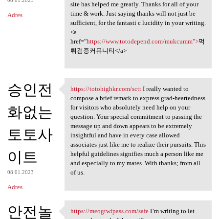
site has helped me greatly. Thanks for all of your
time & work. Just saying thanks will not just be
Adres
sufficient, for the fantasti c lucidity in your writing.
<a
href="
https://www.totodepend.com/mukcumm">
먹
튀검증커뮤니티</a>
승인전
https://totohighkr.com/sctt
I really wanted to
https://totohighkr.com/sctt I
compose a brief remark to express grad-heartedness
화없는
for visitors who absolutely need help on your
question. Your special commitment to passing the
message up and down appears to be extremely
토토사
insightful and have in every case allowed
associates just like me to realize their pursuits. This
이트
helpful guidelines signifies much a person like me
and especially to my mates. With thanks; from all
of us.
08.01.2023
Adres
안전놀
https://meogtwipass.com/safe
I’m writing to let
https://meogtwipass.com/safe