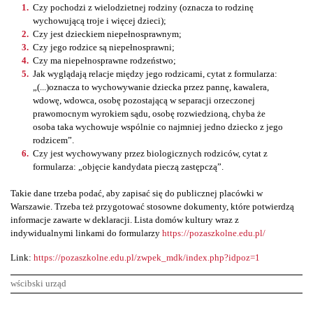
Czy pochodzi z wielodzietnej rodziny (oznacza to rodzinę
wychowującą troje i więcej dzieci);
Czy jest dzieckiem niepełnosprawnym;
Czy jego rodzice są niepełnosprawni;
Czy ma niepełnosprawne rodzeństwo;
Jak wyglądają relacje między jego rodzicami, cytat z formularza:
„(...)oznacza to wychowywanie dziecka przez pannę, kawalera,
wdowę, wdowca, osobę pozostającą w separacji orzeczonej
prawomocnym wyrokiem sądu, osobę rozwiedzioną, chyba że
osoba taka wychowuje wspólnie co najmniej jedno dziecko z jego
rodzicem”.
Czy jest wychowywany przez biologicznych rodziców, cytat z
formularza: „objęcie kandydata pieczą zastępczą”.
Takie dane trzeba podać, aby zapisać się do publicznej placówki w
Warszawie. Trzeba też przygotować stosowne dokumenty, które potwierdzą
informacje zawarte w deklaracji. Lista domów kultury wraz z
indywidualnymi linkami do formularzy
https://pozaszkolne.edu.pl/
Link:
https://pozaszkolne.edu.pl/zwpek_mdk/index.php?idpoz=1
wścibski urząd