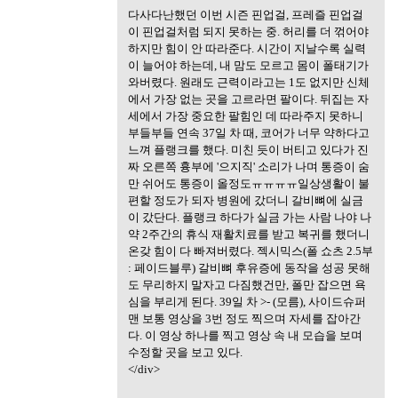
다사다난했던 이번 시즌 핀업걸, 프레즐 핀업걸
이 핀업걸처럼 되지 못하는 중. 허리를 더 꺾어야
하지만 힘이 안 따라준다. 시간이 지날수록 실력
이 늘어야 하는데, 내 맘도 모르고 몸이 폴태기가
와버렸다. 원래도 근력이라고는 1도 없지만 신체
에서 가장 없는 곳을 고르라면 팔이다. 뒤집는 자
세에서 가장 중요한 팔힘인 데 따라주지 못하니
부들부들 연속 37일 차 때, 코어가 너무 약하다고
느껴 플랭크를 했다. 미친 듯이 버티고 있다가 진
짜 오른쪽 흉부에 '으지직' 소리가 나며 통증이 숨
만 쉬어도 통증이 올정도ㅠㅠㅠㅠ일상생활이 불
편할 정도가 되자 병원에 갔더니 갈비뼈에 실금
이 갔단다. 플랭크 하다가 실금 가는 사람 나야 나
약 2주간의 휴식 재활치료를 받고 복귀를 했더니
온갖 힘이 다 빠져버렸다. 젝시믹스(폴 쇼츠 2.5부
: 페이드블루) 갈비뼈 후유증에 동작을 성공 못해
도 무리하지 말자고 다짐했건만, 폴만 잡으면 욕
심을 부리게 된다. 39일 차 >- (모름), 사이드슈퍼
맨 보통 영상을 3번 정도 찍으며 자세를 잡아간
다. 이 영상 하나를 찍고 영상 속 내 모습을 보며
수정할 곳을 보고 있다.
</div>