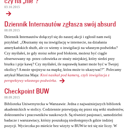
czy na „nie”?
03.10.2015
Dziennik Internautów zgłasza swój absurd
08.09.2015
Dziennik Internautów dołączył się do naszej akcji i zgłosił nam swój
przykład: „Oburzamy się na inwigilację w internecie, na działania
amerykańskich służb, ale co wiemy o inwigilacji na własnym podwórku?
Czy myślałeś, że gdy stoisz sobie pod blokiem, możesz być ciągle
obserwowany np. przez człowieka ze straży miejskiej, który siedzi przy
biurku i pije kawę? Czy myślałeś, ile naprawdę kamer może być w Twojej
okolicy? A może spojrzysz na mapkę, która może to ukazywać?”. Polecamy
artykuł Marcina Maja:
Ktoś nasikał pod kamerą, czyli inwigilacja z
perspektywy własnego podwórka
.
Checkpoint BUW
08.09.2015
Biblioteka Uniwersytecka w Warszawie. Jedna z najważniejszych bibliotek
akademickich w stolicy. Codziennie przewijają się przez nią setki studentów,
doktorantów i pracowników naukowych. Są również pasjonaci, samodzielni
badacze i warszawiacy, którzy poszukują niedostępnych gdzie indziej
pozycji. Wycieczka po mieście bez wizyty w BUW-ie też się nie liczy. W