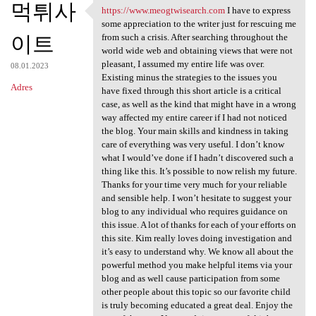
먹튀사
https://www.meogtwisearch.com
I have to express
https://www.meogtwisearch.com
some appreciation to the writer just for rescuing me
이트
from such a crisis. After searching throughout the
world wide web and obtaining views that were not
pleasant, I assumed my entire life was over.
08.01.2023
Existing minus the strategies to the issues you
Adres
have fixed through this short article is a critical
case, as well as the kind that might have in a wrong
way affected my entire career if I had not noticed
the blog. Your main skills and kindness in taking
care of everything was very useful. I don’t know
what I would’ve done if I hadn’t discovered such a
thing like this. It’s possible to now relish my future.
Thanks for your time very much for your reliable
and sensible help. I won’t hesitate to suggest your
blog to any individual who requires guidance on
this issue. A lot of thanks for each of your efforts on
this site. Kim really loves doing investigation and
it’s easy to understand why. We know all about the
powerful method you make helpful items via your
blog and as well cause participation from some
other people about this topic so our favorite child
is truly becoming educated a great deal. Enjoy the