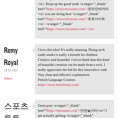
</a>. Keep up the good work <a target="_blank"
href="
https://www.erzcasino.com">
온라인바카라
</a> you are doing here <a target="_blank"
href="
https://www.erzcasino.com">
토토사이트
</a>. <a target="_blank"
href="
https://www.erzcasino.com"></a>
Remy
I love this idea! It’s really amazing. Doing such
I love this idea! It’s really
crafts works is really a benefit for children.
Royal
Creative and beautiful. I never think that this kind
of beautiful creation can be made from a rock. I
really appreciate the kid for this innovative craft.
18.01.2023
Very clear and effective explanation.
Adres
French Language Courses:
https://www.frenchtruly.com/
스포츠
Great post <a target="_blank"
Great post <a target="_blank"
href="
https://erzcasino.com">
안전놀이터</a>! I
토토
am actually getting <a target="_blank"