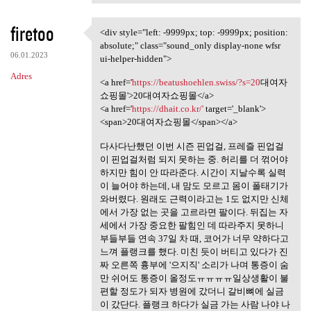
firetoo
<div style="left: -9999px; top: -9999px; position:
<div style="left: -9999px;
absolute;" class="sound_only display-none wfsr
06.01.2023
ui-helper-hidden">
Adres
<a href='
https://beatushoehlen.swiss/?s=20
대여자
쇼핑몰'>20대여자쇼핑몰</a>
<a href='
https://dhait.co.kr/'
target='_blank'>
<span>20대여자쇼핑몰</span></a>
다사다난했던 이번 시즌 핀업걸, 프레즐 핀업걸
이 핀업걸처럼 되지 못하는 중. 허리를 더 꺾어야
하지만 힘이 안 따라준다. 시간이 지날수록 실력
이 늘어야 하는데, 내 맘도 모르고 몸이 폴태기가
와버렸다. 원래도 근력이라고는 1도 없지만 신체
에서 가장 없는 곳을 고르라면 팔이다. 뒤집는 자
세에서 가장 중요한 팔힘인 데 따라주지 못하니
부들부들 연속 37일 차 때, 코어가 너무 약하다고
느껴 플랭크를 했다. 미친 듯이 버티고 있다가 진
짜 오른쪽 흉부에 '으지직' 소리가 나며 통증이 숨
만 쉬어도 통증이 올정도ㅠㅠㅠㅠ일상생활이 불
편할 정도가 되자 병원에 갔더니 갈비뼈에 실금
이 갔단다. 플랭크 하다가 실금 가는 사람 나야 나