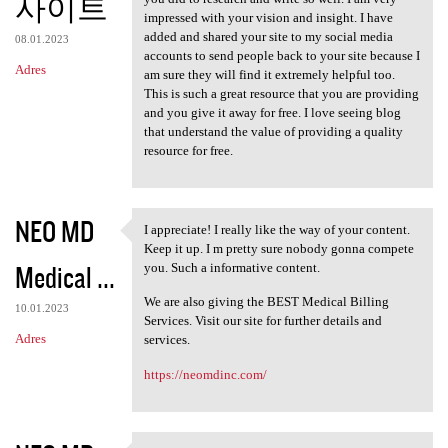
사이트
impressed with your vision and insight. I have
added and shared your site to my social media
08.01.2023
accounts to send people back to your site because I
Adres
am sure they will find it extremely helpful too.
This is such a great resource that you are providing
and you give it away for free. I love seeing blog
that understand the value of providing a quality
resource for free.
NEO MD
I appreciate! I really like the way of your content.
I appreciate! I really like
Keep it up. I m pretty sure nobody gonna compete
Medical ...
you. Such a informative content.
We are also giving the BEST Medical Billing
10.01.2023
Services. Visit our site for further details and
Adres
services.
https://neomdinc.com/