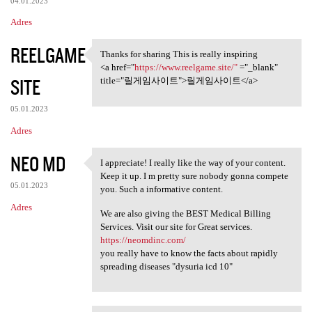
04.01.2023
Adres
REELGAME
Thanks for sharing This is really inspiring
Thanks for sharing This is
<a href="
https://www.reelgame.site/"
="_blank"
SITE
title="릴게임사이트">릴게임사이트</a>
05.01.2023
Adres
NEO MD
I appreciate! I really like the way of your content.
I appreciate! I really like
Keep it up. I m pretty sure nobody gonna compete
05.01.2023
you. Such a informative content.
Adres
We are also giving the BEST Medical Billing
Services. Visit our site for Great services.
https://neomdinc.com/
you really have to know the facts about rapidly
spreading diseases "dysuria icd 10"