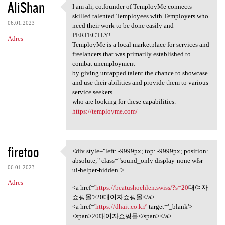
AliShan
I am ali, co.founder of TemployMe connects
I am ali, co.founder of
skilled talented Temployees with Temployers who
06.01.2023
need their work to be done easily and
PERFECTLY!
Adres
TemployMe is a local marketplace for services and
freelancers that was primarily established to
combat unemployment
by giving untapped talent the chance to showcase
and use their abilities and provide them to various
service seekers
who are looking for these capabilities.
https://temployme.com/
firetoo
<div style="left: -9999px; top: -9999px; position:
<div style="left: -9999px;
absolute;" class="sound_only display-none wfsr
06.01.2023
ui-helper-hidden">
Adres
<a href='
https://beatushoehlen.swiss/?s=20
대여자
쇼핑몰'>20대여자쇼핑몰</a>
<a href='
https://dhait.co.kr/'
target='_blank'>
<span>20대여자쇼핑몰</span></a>