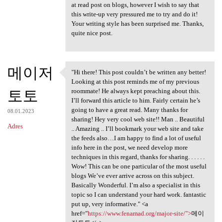
at read post on blogs, however I wish to say that
this write-up very pressured me to try and do it!
Your writing style has been surprised me. Thanks,
quite nice post.
메이저
"Hi there! This post couldn’t be written any better!
"Hi there! This post couldn’t
Looking at this post reminds me of my previous
토토
roommate! He always kept preaching about this.
I’ll forward this article to him. Fairly certain he’s
going to have a great read. Many thanks for
08.01.2023
sharing! Hey very cool web site!! Man .. Beautiful
Adres
.. Amazing .. I’ll bookmark your web site and take
the feeds also…I am happy to find a lot of useful
info here in the post, we need develop more
techniques in this regard, thanks for sharing. . . . . .
Wow! This can be one particular of the most useful
blogs We’ve ever arrive across on this subject.
Basically Wonderful. I’m also a specialist in this
topic so I can understand your hard work. fantastic
put up, very informative." <a
href="
https://www.fenamad.org/major-site/">
메이