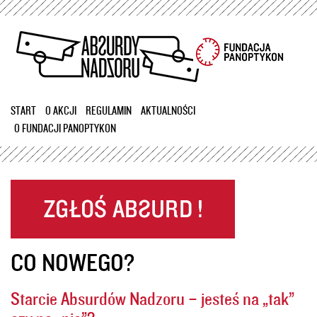
Przejdź
do
treści
START
O AKCJI
REGULAMIN
AKTUALNOŚCI
O FUNDACJI PANOPTYKON
CO NOWEGO?
Starcie Absurdów Nadzoru – jesteś na „tak”