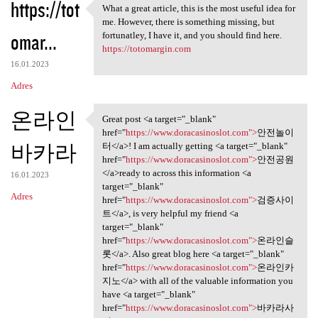
https://tot
What a great article, this is the most useful idea for
What a great article, this is
me. However, there is something missing, but
omar...
fortunatley, I have it, and you should find here.
https://totomargin.com
16.01.2023
Adres
온라인
Great post <a target="_blank"
Great post <a target="_blank"
href="
https://www.doracasinoslot.com">
안전놀이
바카라
터</a>! I am actually getting <a target="_blank"
href="
https://www.doracasinoslot.com">
안전공원
</a>ready to across this information <a
16.01.2023
target="_blank"
Adres
href="
https://www.doracasinoslot.com">
검증사이
트</a>, is very helpful my friend <a
target="_blank"
href="
https://www.doracasinoslot.com">
온라인슬
롯</a>. Also great blog here <a target="_blank"
href="
https://www.doracasinoslot.com">
온라인카
지노</a> with all of the valuable information you
have <a target="_blank"
href="
https://www.doracasinoslot.com">
바카라사