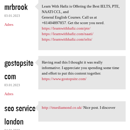
K
mrbrook
Learn With Hafiz is Offering the Best IELTS, PTE,
Learn With Hafiz is Offering
o
NAATI CCL, and
03.01.2023
m
General English Courses. Call us at
+61404897857. Get the score you need.
Adres
e
https://learnwithhafiz.com/pte/
n
https://learnwithhafiz.com/naati/
https://learnwithhafiz.com/ielts/
t
a
r
gostopsite
Having read this I thought it was really
Having read this I thought it
z
informative. I appreciate you spending some time
com
and effort to put this content together.
e
https://www.gostopsite.com/
03.01.2023
Adres
seo service
http://truediamond.co.uk/
Nice post. I discover
http://truediamond.co.uk/
london