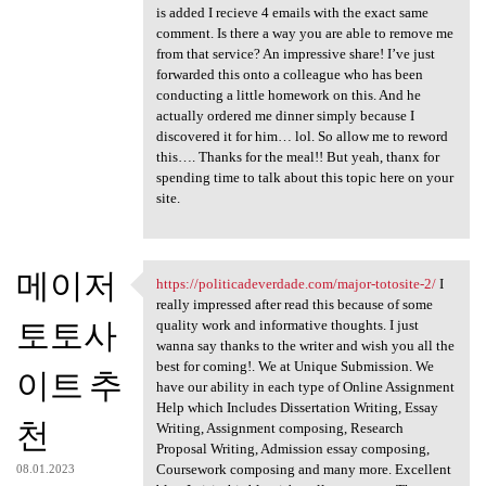
is added I recieve 4 emails with the exact same
comment. Is there a way you are able to remove me
from that service? An impressive share! I’ve just
forwarded this onto a colleague who has been
conducting a little homework on this. And he
actually ordered me dinner simply because I
discovered it for him… lol. So allow me to reword
this…. Thanks for the meal!! But yeah, thanx for
spending time to talk about this topic here on your
site.
메이저
https://politicadeverdade.com/major-totosite-2/
I
https://politicadeverdade.com
really impressed after read this because of some
토토사
quality work and informative thoughts. I just
wanna say thanks to the writer and wish you all the
best for coming!. We at Unique Submission. We
이트 추
have our ability in each type of Online Assignment
Help which Includes Dissertation Writing, Essay
천
Writing, Assignment composing, Research
Proposal Writing, Admission essay composing,
Coursework composing and many more. Excellent
08.01.2023