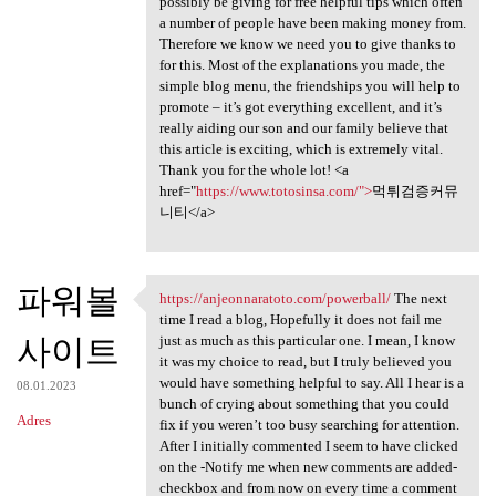
possibly be giving for free helpful tips which often
a number of people have been making money from.
Therefore we know we need you to give thanks to
for this. Most of the explanations you made, the
simple blog menu, the friendships you will help to
promote – it’s got everything excellent, and it’s
really aiding our son and our family believe that
this article is exciting, which is extremely vital.
Thank you for the whole lot! <a
href="
https://www.totosinsa.com/">
먹튀검증커뮤
니티</a>
파워볼
https://anjeonnaratoto.com/powerball/
The next
https://anjeonnaratoto.com
time I read a blog, Hopefully it does not fail me
사이트
just as much as this particular one. I mean, I know
it was my choice to read, but I truly believed you
would have something helpful to say. All I hear is a
08.01.2023
bunch of crying about something that you could
Adres
fix if you weren’t too busy searching for attention.
After I initially commented I seem to have clicked
on the -Notify me when new comments are added-
checkbox and from now on every time a comment