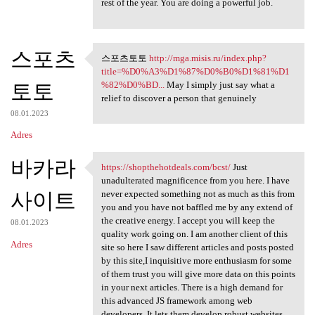
rest of the year. You are doing a powerful job.
스포츠
스포츠토토
http://mga.misis.ru/index.php?
스포츠토토 http://mga.misis.ru
title=%D0%A3%D1%87%D0%B0%D1%81%D1
토토
%82%D0%BD...
May I simply just say what a
relief to discover a person that genuinely
08.01.2023
Adres
바카라
https://shopthehotdeals.com/bcst/
Just
https://shopthehotdeals.com
unadulterated magnificence from you here. I have
사이트
never expected something not as much as this from
you and you have not baffled me by any extend of
the creative energy. I accept you will keep the
08.01.2023
quality work going on. I am another client of this
Adres
site so here I saw different articles and posts posted
by this site,I inquisitive more enthusiasm for some
of them trust you will give more data on this points
in your next articles. There is a high demand for
this advanced JS framework among web
developers. It lets them develop robust websites