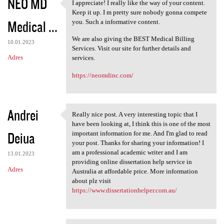
NEO MD
I appreciate! I really like the way of your content.
I appreciate! I really like
Keep it up. I m pretty sure nobody gonna compete
Medical ...
you. Such a informative content.
We are also giving the BEST Medical Billing
10.01.2023
Services. Visit our site for further details and
Adres
services.
https://neomdinc.com/
Andrei
Really nice post. A very interesting topic that I
Really nice post. A very
have been looking at, I think this is one of the most
Deiua
important information for me. And I'm glad to read
your post. Thanks for sharing your information! I
am a professional academic writer and I am
13.01.2023
providing online dissertation help service in
Adres
Australia at affordable price. More information
about plz visit
https://www.dissertationhelper.com.au/