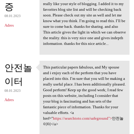
증
really like your style of blogging. I added it to my
favorites blog site list and will be checking back
soon. Please check out my site as well and let me
08.01.2023
know what you think. I’m going to read this. I’ll be
Adres
sure to come back. thanks for sharing. and also
This article gives the light in which we can observe
the reality. this is very nice one and gives indepth
information. thanks for this nice article...
안전놀
This particular papers fabulous, and My spouse
This particular papers
and i enjoy each of the perform that you have
이터
placed into this. I’m sure that you will be making a
really useful place. I has been additionally pleased.
Good perform! Keep up the good work; I read few
08.01.2023
posts on this website, including I consider that
Adres
your blog is fascinating and has sets of the
fantastic piece of information. Thanks for your
valuable efforts. <a
href="
https://searchtoto.com/safeground">
안전놀
이터</a>