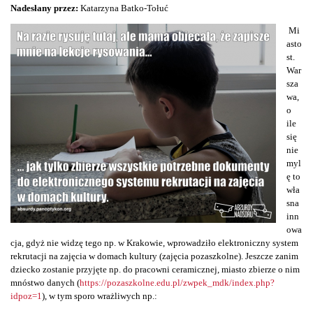
Nadesłany przez:
Katarzyna Batko-Tołuć
Mi
asto
st.
War
sza
wa,
o
ile
się
nie
myl
ę to
wła
sna
inn
owa
cja, gdyż nie widzę tego np. w Krakowie, wprowadziło elektroniczny system
rekrutacji na zajęcia w domach kultury (zajęcia pozaszkolne). Jeszcze zanim
dziecko zostanie przyjęte np. do pracowni ceramicznej, miasto zbierze o nim
mnóstwo danych (
https://pozaszkolne.edu.pl/zwpek_mdk/index.php?
idpoz=1
), w tym sporo wrażliwych np.: