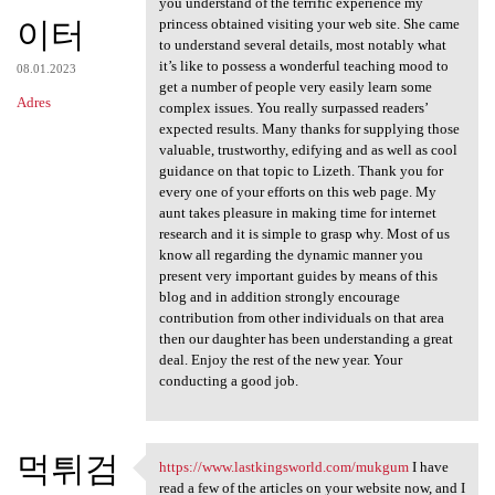
you understand of the terrific experience my
이터
princess obtained visiting your web site. She came
to understand several details, most notably what
it’s like to possess a wonderful teaching mood to
08.01.2023
get a number of people very easily learn some
Adres
complex issues. You really surpassed readers’
expected results. Many thanks for supplying those
valuable, trustworthy, edifying and as well as cool
guidance on that topic to Lizeth. Thank you for
every one of your efforts on this web page. My
aunt takes pleasure in making time for internet
research and it is simple to grasp why. Most of us
know all regarding the dynamic manner you
present very important guides by means of this
blog and in addition strongly encourage
contribution from other individuals on that area
then our daughter has been understanding a great
deal. Enjoy the rest of the new year. Your
conducting a good job.
먹튀검
https://www.lastkingsworld.com/mukgum
I have
https://www.lastkingsworld
read a few of the articles on your website now, and I