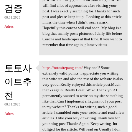
검증
will find a lot of approaches after visiting your
post. I was exactly searching for. Thanks for such
post and please keep it up . Looking at this article,
08.01.2023
I miss the time when I didn’t wear a mask.
Adres
Hopefully this corona will end soon. My blog is a
blog that mainly posts pictures of daily life before
Corona and landscapes at that time. If you want to
remember that time again, please visit us
토토사
https://totositepang.com/
Way cool! Some
https://totositepang.com/ Way
extremely valid points! I appreciate you writing
이트추
this write-up and also the rest of the website is also
very good. Really enjoyed this article post.Much
thanks again. Really Great. Wow! Thank you! I
천
permanently wanted to write on my site something
like that. Can I implement a fragment of your post
08.01.2023
to my website? Thanks for writing such a good
article, I stumbled onto your website and read a few
Adres
articles. I like your way of writing Thank you for
your blog post.Thanks Again. Keep writing. Im
obliged for the article. Will read on Usually I don