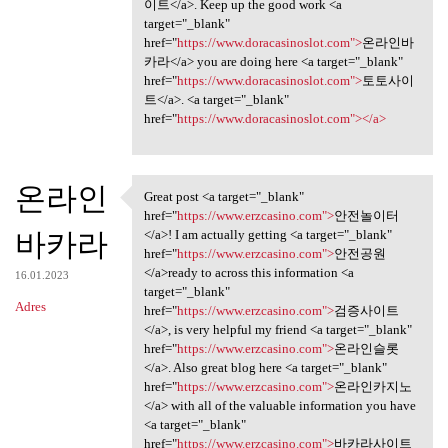
이트</a>. Keep up the good work <a
target="_blank"
href="
https://www.doracasinoslot.com">
온라인바
카라</a> you are doing here <a target="_blank"
href="
https://www.doracasinoslot.com">
토토사이
트</a>. <a target="_blank"
href="
https://www.doracasinoslot.com"></a>
온라인
Great post <a target="_blank"
Great post <a target="_blank"
href="
https://www.erzcasino.com">
안전놀이터
바카라
</a>! I am actually getting <a target="_blank"
href="
https://www.erzcasino.com">
안전공원
</a>ready to across this information <a
16.01.2023
target="_blank"
Adres
href="
https://www.erzcasino.com">
검증사이트
</a>, is very helpful my friend <a target="_blank"
href="
https://www.erzcasino.com">
온라인슬롯
</a>. Also great blog here <a target="_blank"
href="
https://www.erzcasino.com">
온라인카지노
</a> with all of the valuable information you have
<a target="_blank"
href="
https://www.erzcasino.com">
바카라사이트