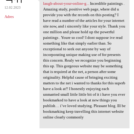
https://onlinecasinospark.com
laugh-about-your-online-g...
Incredible paintings .
12.02.2023
Amazing study, positive web page, where did u
provide you with the records on this posting? I
Adres
have read a number of the articles for your internet
site now, and i sincerely like your style. Thank you
one million and please hold up the powerful
paintings . Youre so cool! I dont suppose ive read
something like that simply earlier than. So
exceptional to seek out anyone by way of
incorporating unique making use of for presents
this concern. Realy we recognize you beginning
this up. This gorgeous website may be something
that is required at the net, a person after some
originality. Helpful cause of bringing exciting
matters to the net i wanted to thanks for this superb
have a look at!! I honestly enjoying each
unmarried small little little bit of it i have you ever
bookmarked to have a look at new things you
publish… i’ve loved studying. Pleasant blog. Ill be
bookmarking keep travelling this internet website
online clearly commonly