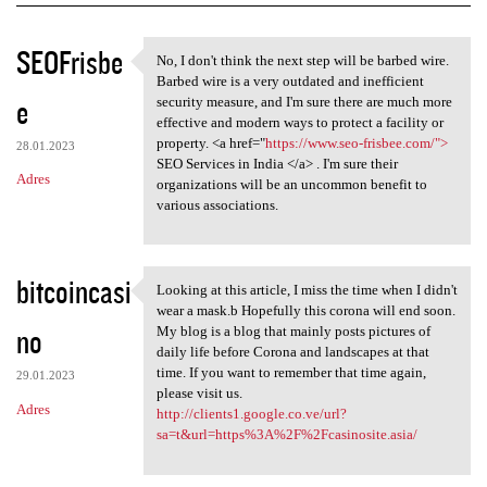
K
SEOFrisbe
No, I don't think the next step will be barbed wire.
No, I don't think the next
o
Barbed wire is a very outdated and inefficient
e
m
security measure, and I'm sure there are much more
effective and modern ways to protect a facility or
e
property. <a href="
https://www.seo-frisbee.com/">
28.01.2023
n
SEO Services in India </a> . I'm sure their
Adres
organizations will be an uncommon benefit to
t
various associations.
a
r
bitcoincasi
z
Looking at this article, I miss the time when I didn't
Looking at this article, I
wear a mask.b Hopefully this corona will end soon.
e
no
My blog is a blog that mainly posts pictures of
daily life before Corona and landscapes at that
time. If you want to remember that time again,
29.01.2023
please visit us.
Adres
http://clients1.google.co.ve/url?
sa=t&url=https%3A%2F%2Fcasinosite.asia/