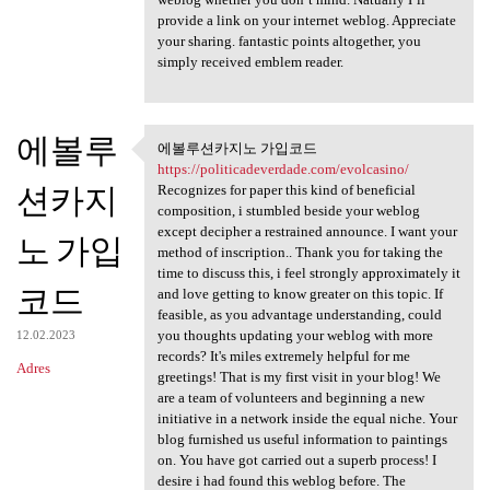
provide a link on your internet weblog. Appreciate
your sharing. fantastic points altogether, you
simply received emblem reader.
에볼루
에볼루션카지노 가입코드
에볼루션카지노 가입코드 https:/
https://politicadeverdade.com/evolcasino/
션카지
Recognizes for paper this kind of beneficial
composition, i stumbled beside your weblog
except decipher a restrained announce. I want your
노 가입
method of inscription.. Thank you for taking the
time to discuss this, i feel strongly approximately it
코드
and love getting to know greater on this topic. If
feasible, as you advantage understanding, could
you thoughts updating your weblog with more
12.02.2023
records? It's miles extremely helpful for me
Adres
greetings! That is my first visit in your blog! We
are a team of volunteers and beginning a new
initiative in a network inside the equal niche. Your
blog furnished us useful information to paintings
on. You have got carried out a superb process! I
desire i had found this weblog before. The