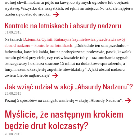
wolnej chwili można tu pójść na kawę, do słynnych ogrodów lub obejrzeć
wystawę. Wszystko dla wszystkich, od ręki i na miejscu. No tak, ale najpierw
trzeba się dostać do środka.
Kontrole na lotniskach i absurdy nadzoru
01.09.2015
Na łamach
Dziennika Opinii, Katarzyna Szymielewicz przedstawia swój
absurd nadzoru – kontrole na lotniskach
: „Dokładnie ten sam przedmiot –
ładowarka, kawałek kabla, but na podwyższonej podeszwie, pasek, kawałek
metalu gdzieś przy ciele, czy coś w kształcie tuby – raz uruchamia sygnał
ostrzegawczy i oznacza stracone 15 minut na dodatkowe sprawdzenie, a
innym razem okazuje się zupełnie niewidzialny”. A jaki absurd nadzoru
uwiera Ciebie najbardziej?
Jak wziąć udział w akcji „Absurdy Nadzoru"?
25.08.2015
Poznaj 5 sposobów na zaangażowanie się w akcję „Absurdy Nadzoru".
Myślicie, że następnym krokiem
będzie drut kolczasty?
26.08.2015