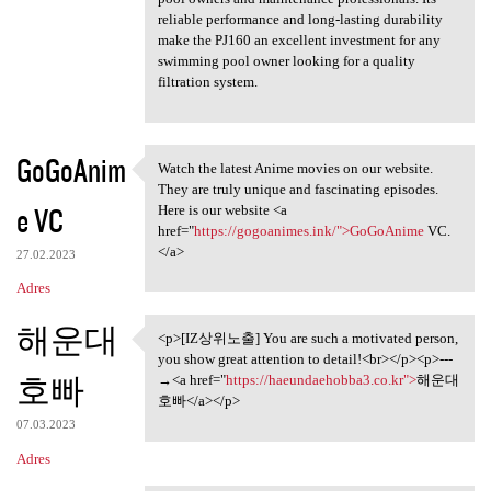
reliable performance and long-lasting durability
make the PJ160 an excellent investment for any
swimming pool owner looking for a quality
filtration system.
GoGoAnim
Watch the latest Anime movies on our website.
Watch the latest Anime movies
They are truly unique and fascinating episodes.
e VC
Here is our website <a
href="
https://gogoanimes.ink/">GoGoAnime
VC.
</a>
27.02.2023
Adres
해운대
<p>[IZ상위노출] You are such a motivated person,
<p>[IZ상위노출] You are such a
you show great attention to detail!<br></p><p>---
호빠
→<a href="
https://haeundaehobba3.co.kr">
해운대
호빠</a></p>
07.03.2023
Adres