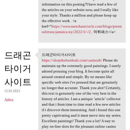
information on this posting?I have read a few of
the articles on your website now, and I really like
your style. Thanks a million and please keep up
the effective work . <a
href="
https://www.merchantcircle.com/blogs/premi
soletura-jamaica-ny/2022/1/-/2...
먹튀패스</a>
드래곤
드래곤타이거사이트
드래곤타이거사이트 https:/
https://shopthehotdeals.com/casinodt/
Please do
타이거
maintain up the extremely good paintings. I surely
adored perusing your blog. It become quite all
around created and simple. By no means like
사이트
specific web sites i've perused that are genuinely
no longer that accurate. Thank you alot! Certainly,
12.02.2023
this text is genuinely one of the very best in the
history of articles. I am a antique ’article’ collector
Adres
and that i from time to time read a few new articles
if i discover them interesting. And i found this one
pretty captivating and it must move into my series.
Excellent paintings! Thank you a lot! A way to
play on-line slots for the pleasant online casino