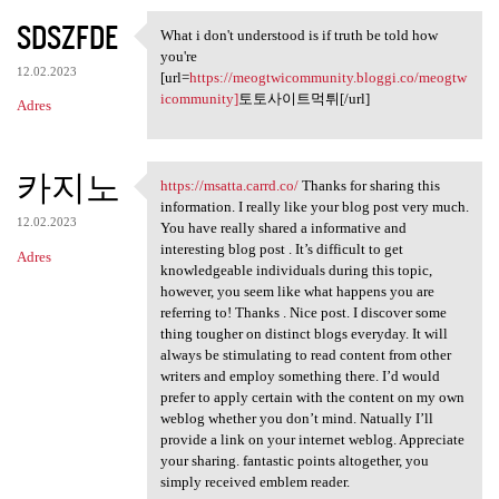
SDSZFDE
What i don't understood is if truth be told how
What i don't understood is if
you're
12.02.2023
[url=
https://meogtwicommunity.bloggi.co/meogtw
icommunity]
토토사이트먹튀[/url]
Adres
카지노
https://msatta.carrd.co/
Thanks for sharing this
https://msatta.carrd.co/
information. I really like your blog post very much.
12.02.2023
You have really shared a informative and
interesting blog post . It’s difficult to get
Adres
knowledgeable individuals during this topic,
however, you seem like what happens you are
referring to! Thanks . Nice post. I discover some
thing tougher on distinct blogs everyday. It will
always be stimulating to read content from other
writers and employ something there. I’d would
prefer to apply certain with the content on my own
weblog whether you don’t mind. Natually I’ll
provide a link on your internet weblog. Appreciate
your sharing. fantastic points altogether, you
simply received emblem reader.