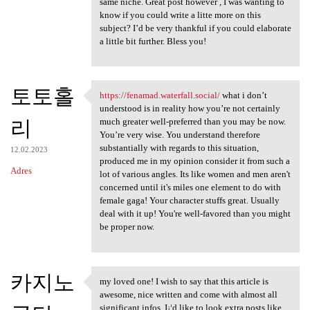
same niche. Great post however , I was wanting to
know if you could write a litte more on this
subject? I’d be very thankful if you could elaborate
a little bit further. Bless you!
토토홀
https://fenamad.waterfall.social/
what i don’t
https://fenamad.waterfall
understood is in reality how you’re not certainly
리
much greater well-preferred than you may be now.
You’re very wise. You understand therefore
substantially with regards to this situation,
12.02.2023
produced me in my opinion consider it from such a
Adres
lot of various angles. Its like women and men aren't
concerned until it's miles one element to do with
female gaga! Your character stuffs great. Usually
deal with it up! You're well-favored than you might
be proper now.
카지노
my loved one! I wish to say that this article is
my loved one! I wish to say
awesome, nice written and come with almost all
significant infos. I¡¦d like to look extra posts like