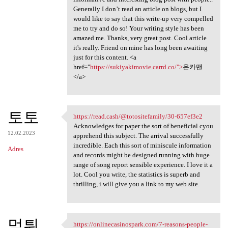
Generally I don’t read an article on blogs, but I
would like to say that this write-up very compelled
me to try and do so! Your writing style has been
amazed me. Thanks, very great post. Cool article
it's really. Friend on mine has long been awaiting
just for this content. <a
href="
https://sukiyakimovie.carrd.co/">
온카맨
</a>
토토
https://read.cash/@totositefamily/30-657ef3e2
https://read.cash/
Acknowledges for paper the sort of beneficial cyou
12.02.2023
apprehend this subject. The arrival successfully
incredible. Each this sort of miniscule information
Adres
and records might be designed running with huge
range of song report sensible experience. I love it a
lot. Cool you write, the statistics is superb and
thrilling, i will give you a link to my web site.
먹튀
https://onlinecasinospark.com/7-reasons-people-