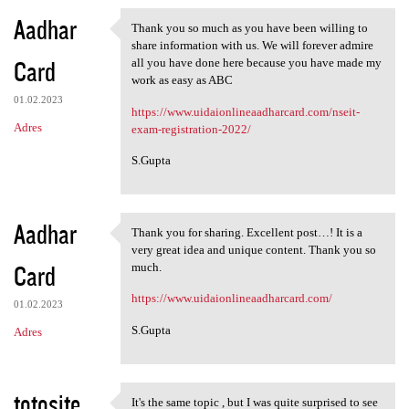
Aadhar
Thank you so much as you have been willing to
Thank you so much as you have
share information with us. We will forever admire
Card
all you have done here because you have made my
work as easy as ABC
01.02.2023
https://www.uidaionlineaadharcard.com/nseit-
Adres
exam-registration-2022/
S.Gupta
Aadhar
Thank you for sharing. Excellent post…! It is a
Thank you for sharing.
very great idea and unique content. Thank you so
Card
much.
https://www.uidaionlineaadharcard.com/
01.02.2023
S.Gupta
Adres
totosite
It's the same topic , but I was quite surprised to see