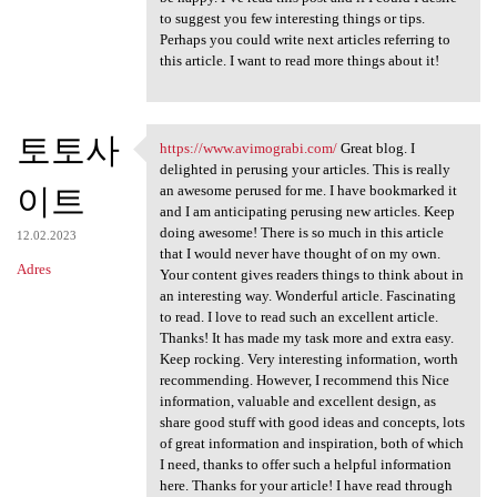
to suggest you few interesting things or tips.
Perhaps you could write next articles referring to
this article. I want to read more things about it!
토토사
https://www.avimograbi.com/
Great blog. I
https://www.avimograbi.com/
delighted in perusing your articles. This is really
이트
an awesome perused for me. I have bookmarked it
and I am anticipating perusing new articles. Keep
doing awesome! There is so much in this article
12.02.2023
that I would never have thought of on my own.
Adres
Your content gives readers things to think about in
an interesting way. Wonderful article. Fascinating
to read. I love to read such an excellent article.
Thanks! It has made my task more and extra easy.
Keep rocking. Very interesting information, worth
recommending. However, I recommend this Nice
information, valuable and excellent design, as
share good stuff with good ideas and concepts, lots
of great information and inspiration, both of which
I need, thanks to offer such a helpful information
here. Thanks for your article! I have read through