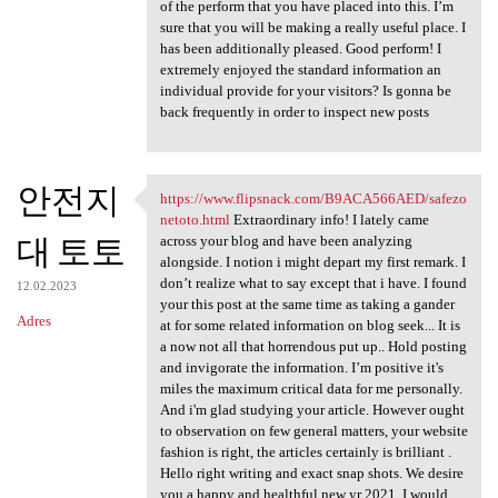
of the perform that you have placed into this. I’m
sure that you will be making a really useful place. I
has been additionally pleased. Good perform! I
extremely enjoyed the standard information an
individual provide for your visitors? Is gonna be
back frequently in order to inspect new posts
안전지
https://www.flipsnack.com/B9ACA566AED/safezo
https://www.flipsnack.com
netoto.html
Extraordinary info! I lately came
대 토토
across your blog and have been analyzing
alongside. I notion i might depart my first remark. I
don’t realize what to say except that i have. I found
12.02.2023
your this post at the same time as taking a gander
Adres
at for some related information on blog seek... It is
a now not all that horrendous put up.. Hold posting
and invigorate the information. I’m positive it's
miles the maximum critical data for me personally.
And i'm glad studying your article. However ought
to observation on few general matters, your website
fashion is right, the articles certainly is brilliant .
Hello right writing and exact snap shots. We desire
you a happy and healthful new yr 2021. I would