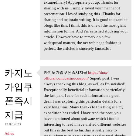
extraordinary! Appropriate put up. Thanks for
sharing with us. I simply loved your manner of
presentation. I loved studying this . Thanks for
sharing and maintain writing. It is good to examine
blogs like this. I think this is one of the most giant
information for me. And i’m satisfied studying your
article. However have to remark on a few
widespread matters, the net web page fashion is
perfect, the articles is sincerely fantastic :
카지노
카지노가입쿠폰즉시지급
https://dmx-
카지노가입쿠폰즉시지급
official.com/casinocoupon/
Superb post. I was
https://dmx
가입쿠
always checking this blog, as well as I'm satisfied!
Exceptionally beneficial information particularly
the last part, I care for such information a great
폰즉시
deal. I was exploring this particular details for a
very long time. Many thanks to this blog site my
지급
expedition has ended. I have read the post, you
have mentioned about software which i found
interesting to read.I have visited different websites
12.02.2023
but this is the best so far. this is really nice to
Adres
read..informative post is very good to read..thanks