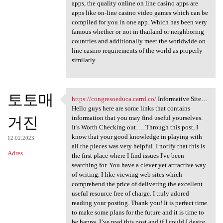
apps, the quality online on line casino apps are
apps like on-line casino video games which can be
compiled for you in one app. Which has been very
famous whether or not in thailand or neighboring
countries and additionally meet the worldwide on
line casino requirements of the world as properly
similarly .
토토매
https://congresoeduca.carrd.co/
Informative Site…
https://congresoeduca.carrd
Hello guys here are some links that contains
거진
information that you may find useful yourselves.
It’s Worth Checking out…. Through this post, I
know that your good knowledge in playing with
12.02.2023
all the pieces was very helpful. I notify that this is
Adres
the first place where I find issues I've been
searching for. You have a clever yet attractive way
of writing. I like viewing web sites which
comprehend the price of delivering the excellent
useful resource free of charge. I truly adored
reading your posting. Thank you! It is perfect time
to make some plans for the future and it is time to
be happy. I’ve read this post and if I could I desire