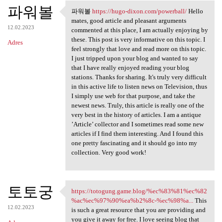
파워볼
파워볼
https://hugo-dixon.com/powerball/
Hello
파워볼 https://hugo-dixon.com
mates, good article and pleasant arguments
12.02.2023
commented at this place, I am actually enjoying by
these. This post is very informative on this topic. I
Adres
feel strongly that love and read more on this topic.
I just tripped upon your blog and wanted to say
that I have really enjoyed reading your blog
stations. Thanks for sharing. It's truly very difficult
in this active life to listen news on Television, thus
I simply use web for that purpose, and take the
newest news. Truly, this article is really one of the
very best in the history of articles. I am a antique
’Article’ collector and I sometimes read some new
articles if I find them interesting. And I found this
one pretty fascinating and it should go into my
collection. Very good work!
토토궁
https://totogung.game.blog/%ec%83%81%ec%82
https://totogung.game.blog/
%ac%ec%97%90%ea%b2%8c-%ec%98%a...
This
12.02.2023
is such a great resource that you are providing and
you give it away for free. I love seeing blog that