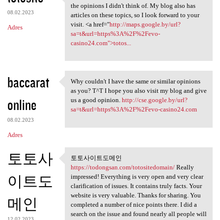
It's the same topic , but I
the opinions I didn't think of. My blog also has
08.02.2023
articles on these topics, so I look forward to your
visit. <a href="
http://maps.google.by/url?
Adres
sa=t&url=https%3A%2F%2Fevo-
casino24.com">totos...
baccarat
Why couldn't I have the same or similar opinions
Why couldn't I have the same
as you? T^T I hope you also visit my blog and give
online
us a good opinion.
http://cse.google.by/url?
sa=t&url=https%3A%2F%2Fevo-casino24.com
08.02.2023
Adres
토토사
토토사이트도메인
토토사이트도메인
https://todongsan.com/totositedomain/
Really
https://todongsan
이트도
impressed! Everything is very open and very clear
clarification of issues. It contains truly facts. Your
website is very valuable. Thanks for sharing. You
메인
completed a number of nice points there. I did a
search on the issue and found nearly all people will
12.02.2023