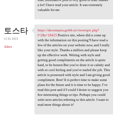
a lot! I have read your article. It was extremely
valuable for me.
토스타
https://showmania.getbb.ru/viewtopic.php?
https://showmania.getbb.ru
f=2&t=18425
Positive site, where did u come up
12.02.2023
with the information on this posting?I have read a
few of the articles on your website now, and I really
Adres
like your style. Thanks a million and please keep
up the effective work. Writing with style and
getting good compliments on the article is quite
hard, to be honest.But you've done it so calmly and
with so cool feeling and you've nailed the job. This
article is possessed with style and I am giving good
compliment. Best! It is perfect time to make some
plans for the future and it is time to be happy. I’ve
read this post and if I could I desire to suggest you
few interesting things or tips. Perhaps you could
write next articles referring to this article. I want to
read more things about it!