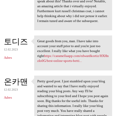
speak about this! Thanks over and over! Notable,
an amazing article that i virtually enjoyed.
Furthermore kurt russell christmas coat, i cannot
help thinking about why i did not peruse it earlier.
I remain tuned and aware of the subsequent.
토디즈
Great goods from you, man. I have take into
Great goods from you, man. I
account your stuff prior to and you're just too
12.02.2023
excellent. I really like what you have bought
right
https://caramellaapp.com/edwardkortiz/HXHn
Adres
zIo0G/best-online-sports-betti...
온카맨
Pretty good post. I just stumbled upon your blog
Pretty good post. I just
and wanted to say that I have really enjoyed
12.02.2023
reading your blog posts. Any way I'll be
subscribing to your feed and I hope you post again
Adres
soon. Big thanks for the useful info. Thanks for
sharing this information. I really like your blog
post very much. You have really shared a
informative and interesting blog post with people..