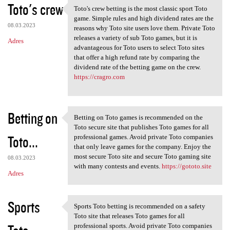
Toto's crew
Toto's crew betting is the most classic sport Toto
Toto's crew betting is the
game. Simple rules and high dividend rates are the
08.03.2023
reasons why Toto site users love them. Private Toto
releases a variety of sub Toto games, but it is
Adres
advantageous for Toto users to select Toto sites
that offer a high refund rate by comparing the
dividend rate of the betting game on the crew.
https://cragro.com
Betting on
Betting on Toto games is recommended on the
Betting on Toto games is
Toto secure site that publishes Toto games for all
Toto...
professional games. Avoid private Toto companies
that only leave games for the company. Enjoy the
most secure Toto site and secure Toto gaming site
08.03.2023
with many contests and events.
https://gototo.site
Adres
Sports
Sports Toto betting is recommended on a safety
Sports Toto betting is
Toto site that releases Toto games for all
professional sports. Avoid private Toto companies