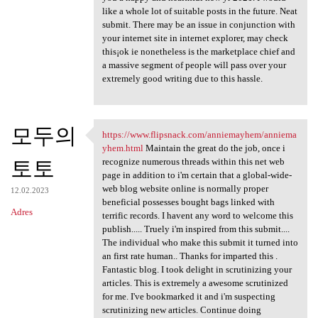
like a whole lot of suitable posts in the future. Neat
submit. There may be an issue in conjunction with
your internet site in internet explorer, may check
this¡ok ie nonetheless is the marketplace chief and
a massive segment of people will pass over your
extremely good writing due to this hassle.
모두의
https://www.flipsnack.com/anniemayhem/anniema
https://www.flipsnack.com
yhem.html
Maintain the great do the job, once i
토토
recognize numerous threads within this net web
page in addition to i'm certain that a global-wide-
web blog website online is normally proper
12.02.2023
beneficial possesses bought bags linked with
Adres
terrific records. I havent any word to welcome this
publish..... Truely i'm inspired from this submit....
The individual who make this submit it turned into
an first rate human.. Thanks for imparted this .
Fantastic blog. I took delight in scrutinizing your
articles. This is extremely a awesome scrutinized
for me. I've bookmarked it and i'm suspecting
scrutinizing new articles. Continue doing