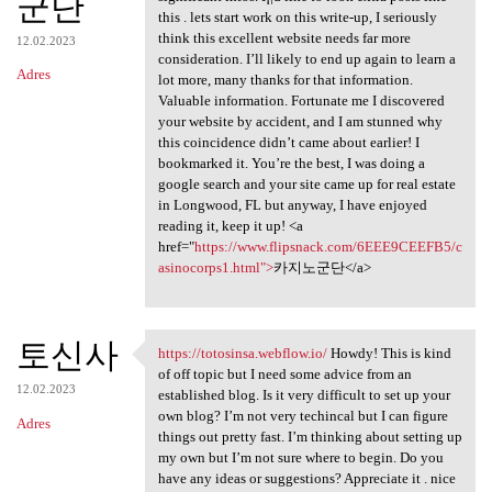
군단
this . lets start work on this write-up, I seriously
think this excellent website needs far more
12.02.2023
consideration. I’ll likely to end up again to learn a
Adres
lot more, many thanks for that information.
Valuable information. Fortunate me I discovered
your website by accident, and I am stunned why
this coincidence didn’t came about earlier! I
bookmarked it. You’re the best, I was doing a
google search and your site came up for real estate
in Longwood, FL but anyway, I have enjoyed
reading it, keep it up! <a
href="
https://www.flipsnack.com/6EEE9CEEFB5/c
asinocorps1.html">
카지노군단</a>
토신사
https://totosinsa.webflow.io/
Howdy! This is kind
https://totosinsa.webflow.io/
of off topic but I need some advice from an
12.02.2023
established blog. Is it very difficult to set up your
own blog? I’m not very techincal but I can figure
Adres
things out pretty fast. I’m thinking about setting up
my own but I’m not sure where to begin. Do you
have any ideas or suggestions? Appreciate it . nice