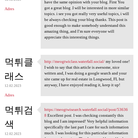
have the same opinion with your blog. First You
got a great blog .I will be interested in more similar
Adres
topics. i see you got really very useful topics, i will
be always checking your blog thanks. This post is
good enough to make somebody understand this
amazing thing, and I’m sure everyone will
appreciate this interesting things.
먹튀클
http://meogtwiclass.waterfall.social/
my loved one!
http://meogtwiclass.waterfall
I wish to say that this article is awesome, nice
래스
written and, I was doing a google search and your
site came up for real estate in Longwood, FL but
anyway, I have enjoyed reading it, keep it up!
12.02.2023
Adres
먹튀검
https://meogtwisearch.waterfall.social/post/53636
https://meogtwisearch
8
Excellent post. I was checking constantly this
색
blog and I am impressed! Very helpful information
specifically the last part I care for such information
much. I was looking for this particular information
12.02.2023