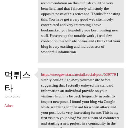
recommendation on this publish could be very
beneficial and that i sincerely will study the
opposite posts of this series too. Thanks for posting
this. You have got a very good web site, nicely
constructed and very interesting i have
bookmarked you hopefully you keep posting new
stuff. Preserve up the notable work , i read few
content on this website online and i think that your
blog is very exciting and includes sets of
wonderful information .
먹튀스
https://meogtwistar.waterfall.social/post/539779
I
https://meogtwistar.waterfall
simply couldn’t go away your website before
타
suggesting that I actually enjoyed the standard
information an individual provide on your
visitors? Is gonna be back frequently in order to
12.02.2023
inspect new posts. I found your blog via Google
Adres
while searching for first aid for a heart attack and
your post looks very interesting for me. This is my
first visit to your blog! We are a team of volunteers
and starting a new project in a community in the