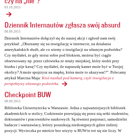
czy na „nie”?
03.10.2015
Dziennik Internautów zgłasza swój absurd
08.09.2015
Dziennik Internautów dołączył się do naszej akcji i zgłosił nam swój
przykład: „Oburzamy się na inwigilację w internecie, na działania
amerykańskich służb, ale co wiemy o inwigilacji na własnym podwórku?
Czy myślałeś, że gdy stoisz sobie pod blokiem, możesz być ciągle
obserwowany np. przez człowieka ze straży miejskiej, który siedzi przy
biurku i pije kawę? Czy myślałeś, ile naprawdę kamer może być w Twojej
okolicy? A może spojrzysz na mapkę, która może to ukazywać?”. Polecamy
artykuł Marcina Maja:
Ktoś nasikał pod kamerą, czyli inwigilacja z
perspektywy własnego podwórka
.
Checkpoint BUW
08.09.2015
Biblioteka Uniwersytecka w Warszawie. Jedna z najważniejszych bibliotek
akademickich w stolicy. Codziennie przewijają się przez nią setki studentów,
doktorantów i pracowników naukowych. Są również pasjonaci, samodzielni
badacze i warszawiacy, którzy poszukują niedostępnych gdzie indziej
pozycji. Wycieczka po mieście bez wizyty w BUW-ie też się nie liczy. W