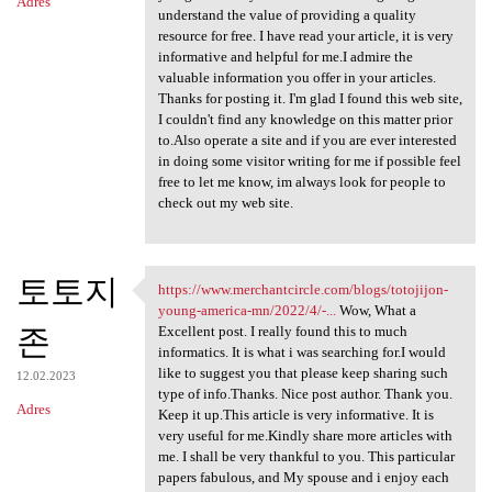
Adres
understand the value of providing a quality
resource for free. I have read your article, it is very
informative and helpful for me.I admire the
valuable information you offer in your articles.
Thanks for posting it. I'm glad I found this web site,
I couldn't find any knowledge on this matter prior
to.Also operate a site and if you are ever interested
in doing some visitor writing for me if possible feel
free to let me know, im always look for people to
check out my web site.
토토지
https://www.merchantcircle.com/blogs/totojijon-
https://www.merchantcircle
young-america-mn/2022/4/-...
Wow, What a
존
Excellent post. I really found this to much
informatics. It is what i was searching for.I would
like to suggest you that please keep sharing such
12.02.2023
type of info.Thanks. Nice post author. Thank you.
Adres
Keep it up.This article is very informative. It is
very useful for me.Kindly share more articles with
me. I shall be very thankful to you. This particular
papers fabulous, and My spouse and i enjoy each