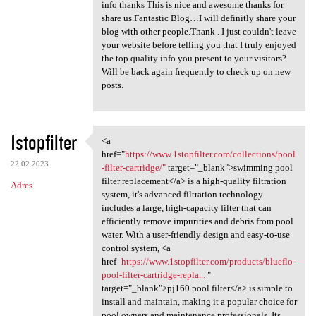
info thanks This is nice and awesome thanks for
share us.Fantastic Blog…I will definitly share your
blog with other people.Thank . I just couldn't leave
your website before telling you that I truly enjoyed
the top quality info you present to your visitors?
Will be back again frequently to check up on new
posts.
1stopfilter
<a
<a href="https://www
href="
https://www.1stopfilter.com/collections/pool
22.02.2023
-filter-cartridge/"
target="_blank">swimming pool
filter replacement</a> is a high-quality filtration
Adres
system, it's advanced filtration technology
includes a large, high-capacity filter that can
efficiently remove impurities and debris from pool
water. With a user-friendly design and easy-to-use
control system, <a
href=
https://www.1stopfilter.com/products/blueflo-
pool-filter-cartridge-repla...
"
target="_blank">pj160 pool filter</a> is simple to
install and maintain, making it a popular choice for
pool owners and maintenance professionals. Its