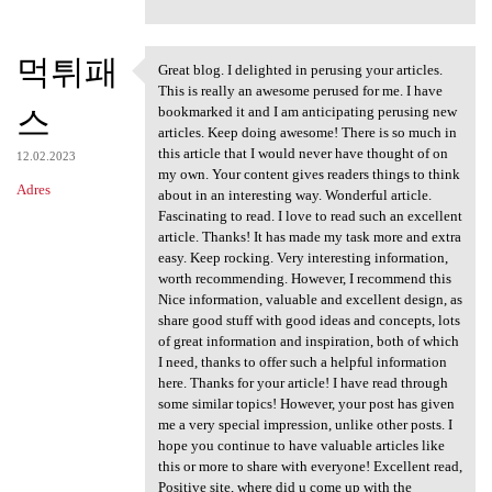
먹튀패
Great blog. I delighted in perusing your articles.
Great blog. I delighted in
This is really an awesome perused for me. I have
스
bookmarked it and I am anticipating perusing new
articles. Keep doing awesome! There is so much in
this article that I would never have thought of on
12.02.2023
my own. Your content gives readers things to think
Adres
about in an interesting way. Wonderful article.
Fascinating to read. I love to read such an excellent
article. Thanks! It has made my task more and extra
easy. Keep rocking. Very interesting information,
worth recommending. However, I recommend this
Nice information, valuable and excellent design, as
share good stuff with good ideas and concepts, lots
of great information and inspiration, both of which
I need, thanks to offer such a helpful information
here. Thanks for your article! I have read through
some similar topics! However, your post has given
me a very special impression, unlike other posts. I
hope you continue to have valuable articles like
this or more to share with everyone! Excellent read,
Positive site, where did u come up with the