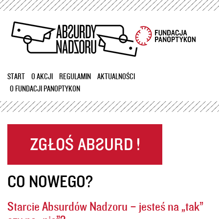
Przejdź
do
treści
START
O AKCJI
REGULAMIN
AKTUALNOŚCI
O FUNDACJI PANOPTYKON
CO NOWEGO?
Starcie Absurdów Nadzoru – jesteś na „tak”