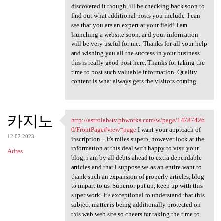
discovered it though, ill be checking back soon to
find out what additional posts you include. I can
see that you are an expert at your field! I am
launching a website soon, and your information
will be very useful for me.. Thanks for all your help
and wishing you all the success in your business.
this is really good post here. Thanks for taking the
time to post such valuable information. Quality
content is what always gets the visitors coming.
카지노
http://astrolabetv.pbworks.com/w/page/14787426
http://astrolabetv.pbworks
0/FrontPage#view=page
I want your approach of
12.02.2023
inscription... It's miles superb, however look at the
information at this deal with happy to visit your
Adres
blog, i am by all debts ahead to extra dependable
articles and that i suppose we as an entire want to
thank such an expansion of properly articles, blog
to impart to us. Superior put up, keep up with this
super work. It's exceptional to understand that this
subject matter is being additionally protected on
this web web site so cheers for taking the time to