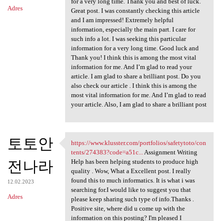
for a very long time. Thank you and best of luck.
Adres
Great post. I was constantly checking this article
and I am impressed! Extremely helpful
information, especially the main part. I care for
such info a lot. I was seeking this particular
information for a very long time. Good luck and
Thank you! I think this is among the most vital
information for me. And I’m glad to read your
article. I am glad to share a brilliant post. Do you
also check our article . I think this is among the
most vital information for me. And I’m glad to read
your article. Also, I am glad to share a brilliant post
토토안
https://www.klusster.com/portfolios/safetytoto/con
https://www.klusster.com
tents/274383?code=a51c...
Assignment Writing
전나라
Help has been helping students to produce high
quality . Wow, What a Excellent post. I really
found this to much informatics. It is what i was
12.02.2023
searching for.I would like to suggest you that
Adres
please keep sharing such type of info.Thanks .
Positive site, where did u come up with the
information on this posting? I'm pleased I