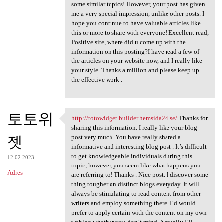
some similar topics! However, your post has given
me a very special impression, unlike other posts. I
hope you continue to have valuable articles like
this or more to share with everyone! Excellent read,
Positive site, where did u come up with the
information on this posting?I have read a few of
the articles on your website now, and I really like
your style. Thanks a million and please keep up
the effective work .
토토위
http://totowidget.builder.hemsida24.se/
Thanks for
http://totowidget.builder
sharing this information. I really like your blog
젯
post very much. You have really shared a
informative and interesting blog post . It’s difficult
to get knowledgeable individuals during this
12.02.2023
topic, however, you seem like what happens you
Adres
are referring to! Thanks . Nice post. I discover some
thing tougher on distinct blogs everyday. It will
always be stimulating to read content from other
writers and employ something there. I’d would
prefer to apply certain with the content on my own
weblog whether you don’t mind. Natually I’ll