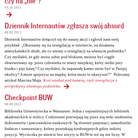
czy na „nie”?
03.10.2015
Dziennik Internautów zgłasza swój absurd
08.09.2015
Dziennik Internautów dołączył się do naszej akcji i zgłosił nam swój
przykład: „Oburzamy się na inwigilację w internecie, na działania
amerykańskich służb, ale co wiemy o inwigilacji na własnym podwórku?
Czy myślałeś, że gdy stoisz sobie pod blokiem, możesz być ciągle
obserwowany np. przez człowieka ze straży miejskiej, który siedzi przy
biurku i pije kawę? Czy myślałeś, ile naprawdę kamer może być w Twojej
okolicy? A może spojrzysz na mapkę, która może to ukazywać?”. Polecamy
artykuł Marcina Maja:
Ktoś nasikał pod kamerą, czyli inwigilacja z
perspektywy własnego podwórka
.
Checkpoint BUW
08.09.2015
Biblioteka Uniwersytecka w Warszawie. Jedna z najważniejszych bibliotek
akademickich w stolicy. Codziennie przewijają się przez nią setki studentów,
doktorantów i pracowników naukowych. Są również pasjonaci, samodzielni
badacze i warszawiacy, którzy poszukują niedostępnych gdzie indziej
pozycji. Wycieczka po mieście bez wizyty w BUW-ie też się nie liczy. W