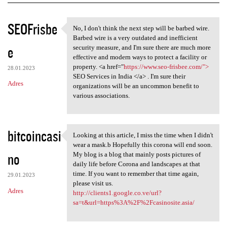
K
SEOFrisbe
No, I don't think the next step will be barbed wire.
No, I don't think the next
o
Barbed wire is a very outdated and inefficient
e
m
security measure, and I'm sure there are much more
effective and modern ways to protect a facility or
e
property. <a href="
https://www.seo-frisbee.com/">
28.01.2023
n
SEO Services in India </a> . I'm sure their
Adres
organizations will be an uncommon benefit to
t
various associations.
a
r
bitcoincasi
z
Looking at this article, I miss the time when I didn't
Looking at this article, I
wear a mask.b Hopefully this corona will end soon.
e
no
My blog is a blog that mainly posts pictures of
daily life before Corona and landscapes at that
time. If you want to remember that time again,
29.01.2023
please visit us.
Adres
http://clients1.google.co.ve/url?
sa=t&url=https%3A%2F%2Fcasinosite.asia/