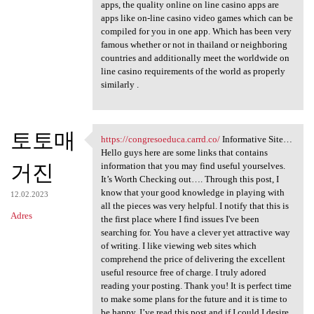
apps, the quality online on line casino apps are
apps like on-line casino video games which can be
compiled for you in one app. Which has been very
famous whether or not in thailand or neighboring
countries and additionally meet the worldwide on
line casino requirements of the world as properly
similarly .
토토매
https://congresoeduca.carrd.co/
Informative Site…
https://congresoeduca.carrd
Hello guys here are some links that contains
거진
information that you may find useful yourselves.
It’s Worth Checking out…. Through this post, I
know that your good knowledge in playing with
12.02.2023
all the pieces was very helpful. I notify that this is
Adres
the first place where I find issues I've been
searching for. You have a clever yet attractive way
of writing. I like viewing web sites which
comprehend the price of delivering the excellent
useful resource free of charge. I truly adored
reading your posting. Thank you! It is perfect time
to make some plans for the future and it is time to
be happy. I’ve read this post and if I could I desire