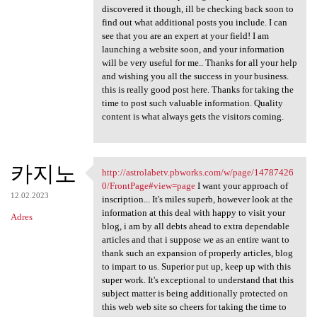
discovered it though, ill be checking back soon to
find out what additional posts you include. I can
see that you are an expert at your field! I am
launching a website soon, and your information
will be very useful for me.. Thanks for all your help
and wishing you all the success in your business.
this is really good post here. Thanks for taking the
time to post such valuable information. Quality
content is what always gets the visitors coming.
카지노
http://astrolabetv.pbworks.com/w/page/14787426
http://astrolabetv.pbworks
0/FrontPage#view=page
I want your approach of
12.02.2023
inscription... It's miles superb, however look at the
information at this deal with happy to visit your
Adres
blog, i am by all debts ahead to extra dependable
articles and that i suppose we as an entire want to
thank such an expansion of properly articles, blog
to impart to us. Superior put up, keep up with this
super work. It's exceptional to understand that this
subject matter is being additionally protected on
this web web site so cheers for taking the time to