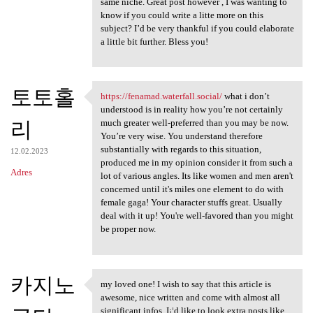
same niche. Great post however , I was wanting to
know if you could write a litte more on this
subject? I’d be very thankful if you could elaborate
a little bit further. Bless you!
토토홀
https://fenamad.waterfall.social/
what i don’t
https://fenamad.waterfall
understood is in reality how you’re not certainly
리
much greater well-preferred than you may be now.
You’re very wise. You understand therefore
substantially with regards to this situation,
12.02.2023
produced me in my opinion consider it from such a
Adres
lot of various angles. Its like women and men aren't
concerned until it's miles one element to do with
female gaga! Your character stuffs great. Usually
deal with it up! You're well-favored than you might
be proper now.
카지노
my loved one! I wish to say that this article is
my loved one! I wish to say
awesome, nice written and come with almost all
significant infos. I¡¦d like to look extra posts like