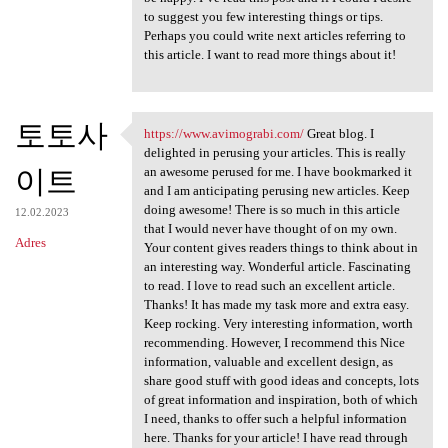
to suggest you few interesting things or tips.
Perhaps you could write next articles referring to
this article. I want to read more things about it!
토토사
https://www.avimograbi.com/
Great blog. I
https://www.avimograbi.com/
delighted in perusing your articles. This is really
이트
an awesome perused for me. I have bookmarked it
and I am anticipating perusing new articles. Keep
doing awesome! There is so much in this article
12.02.2023
that I would never have thought of on my own.
Adres
Your content gives readers things to think about in
an interesting way. Wonderful article. Fascinating
to read. I love to read such an excellent article.
Thanks! It has made my task more and extra easy.
Keep rocking. Very interesting information, worth
recommending. However, I recommend this Nice
information, valuable and excellent design, as
share good stuff with good ideas and concepts, lots
of great information and inspiration, both of which
I need, thanks to offer such a helpful information
here. Thanks for your article! I have read through