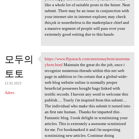
like a whole lot of suitable posts in the future. Neat
submit. There may be an issue in conjunction with
your internet site in internet explorer, may check
this¡ok ie nonetheless is the marketplace chief and
a massive segment of people will pass over your
extremely good writing due to this hassle.
모두의
https://www.flipsnack.com/anniemayhem/anniema
https://www.flipsnack.com
yhem.html
Maintain the great do the job, once i
토토
recognize numerous threads within this net web
page in addition to i'm certain that a global-wide-
web blog website online is normally proper
12.02.2023
beneficial possesses bought bags linked with
Adres
terrific records. I havent any word to welcome this
publish..... Truely i'm inspired from this submit....
The individual who make this submit it turned into
an first rate human.. Thanks for imparted this .
Fantastic blog. I took delight in scrutinizing your
articles. This is extremely a awesome scrutinized
for me. I've bookmarked it and i'm suspecting
scrutinizing new articles. Continue doing