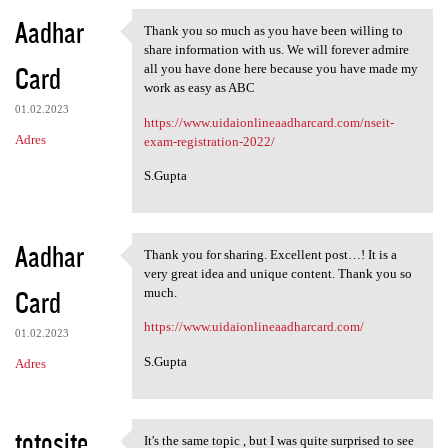
Aadhar
Thank you so much as you have been willing to
Thank you so much as you have
share information with us. We will forever admire
Card
all you have done here because you have made my
work as easy as ABC
01.02.2023
https://www.uidaionlineaadharcard.com/nseit-
Adres
exam-registration-2022/
S.Gupta
Aadhar
Thank you for sharing. Excellent post…! It is a
Thank you for sharing.
very great idea and unique content. Thank you so
Card
much.
https://www.uidaionlineaadharcard.com/
01.02.2023
S.Gupta
Adres
totosite
It's the same topic , but I was quite surprised to see