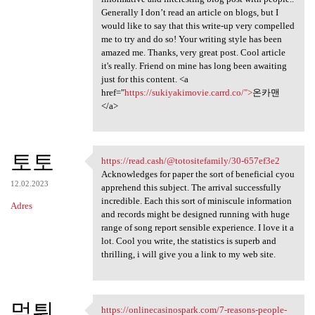
Generally I don’t read an article on blogs, but I
would like to say that this write-up very compelled
me to try and do so! Your writing style has been
amazed me. Thanks, very great post. Cool article
it's really. Friend on mine has long been awaiting
just for this content. <a
href="
https://sukiyakimovie.carrd.co/">
온카맨
</a>
토토
https://read.cash/@totositefamily/30-657ef3e2
https://read.cash/
Acknowledges for paper the sort of beneficial cyou
12.02.2023
apprehend this subject. The arrival successfully
incredible. Each this sort of miniscule information
Adres
and records might be designed running with huge
range of song report sensible experience. I love it a
lot. Cool you write, the statistics is superb and
thrilling, i will give you a link to my web site.
먹튀
https://onlinecasinospark.com/7-reasons-people-