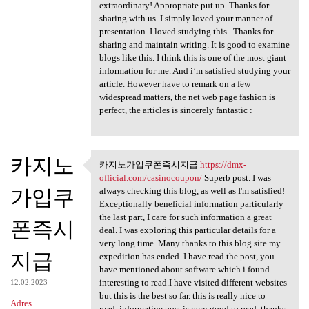
extraordinary! Appropriate put up. Thanks for
sharing with us. I simply loved your manner of
presentation. I loved studying this . Thanks for
sharing and maintain writing. It is good to examine
blogs like this. I think this is one of the most giant
information for me. And i’m satisfied studying your
article. However have to remark on a few
widespread matters, the net web page fashion is
perfect, the articles is sincerely fantastic :
카지노
카지노가입쿠폰즉시지급
https://dmx-
카지노가입쿠폰즉시지급
official.com/casinocoupon/
Superb post. I was
https://dmx
가입쿠
always checking this blog, as well as I'm satisfied!
Exceptionally beneficial information particularly
the last part, I care for such information a great
폰즉시
deal. I was exploring this particular details for a
very long time. Many thanks to this blog site my
지급
expedition has ended. I have read the post, you
have mentioned about software which i found
interesting to read.I have visited different websites
12.02.2023
but this is the best so far. this is really nice to
Adres
read..informative post is very good to read..thanks