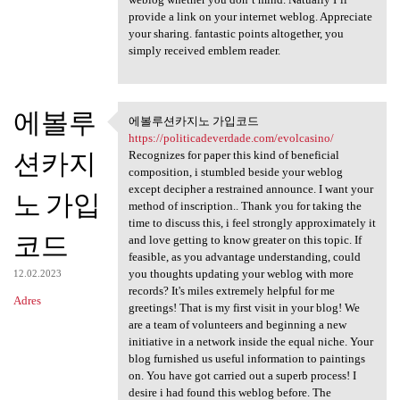
provide a link on your internet weblog. Appreciate
your sharing. fantastic points altogether, you
simply received emblem reader.
에볼루
에볼루션카지노 가입코드
에볼루션카지노 가입코드 https:/
https://politicadeverdade.com/evolcasino/
션카지
Recognizes for paper this kind of beneficial
composition, i stumbled beside your weblog
except decipher a restrained announce. I want your
노 가입
method of inscription.. Thank you for taking the
time to discuss this, i feel strongly approximately it
코드
and love getting to know greater on this topic. If
feasible, as you advantage understanding, could
you thoughts updating your weblog with more
12.02.2023
records? It's miles extremely helpful for me
Adres
greetings! That is my first visit in your blog! We
are a team of volunteers and beginning a new
initiative in a network inside the equal niche. Your
blog furnished us useful information to paintings
on. You have got carried out a superb process! I
desire i had found this weblog before. The