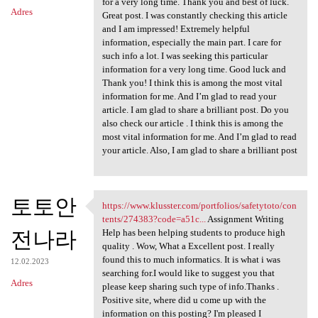
for a very long time. Thank you and best of luck.
Adres
Great post. I was constantly checking this article
and I am impressed! Extremely helpful
information, especially the main part. I care for
such info a lot. I was seeking this particular
information for a very long time. Good luck and
Thank you! I think this is among the most vital
information for me. And I’m glad to read your
article. I am glad to share a brilliant post. Do you
also check our article . I think this is among the
most vital information for me. And I’m glad to read
your article. Also, I am glad to share a brilliant post
토토안
https://www.klusster.com/portfolios/safetytoto/con
https://www.klusster.com
tents/274383?code=a51c...
Assignment Writing
전나라
Help has been helping students to produce high
quality . Wow, What a Excellent post. I really
found this to much informatics. It is what i was
12.02.2023
searching for.I would like to suggest you that
Adres
please keep sharing such type of info.Thanks .
Positive site, where did u come up with the
information on this posting? I'm pleased I