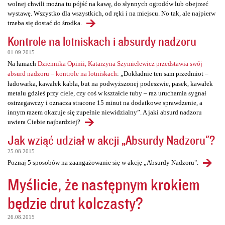
wolnej chwili można tu pójść na kawę, do słynnych ogrodów lub obejrzeć
wystawę. Wszystko dla wszystkich, od ręki i na miejscu. No tak, ale najpierw
trzeba się dostać do środka.
Kontrole na lotniskach i absurdy nadzoru
01.09.2015
Na łamach
Dziennika Opinii, Katarzyna Szymielewicz przedstawia swój
absurd nadzoru – kontrole na lotniskach
: „Dokładnie ten sam przedmiot –
ładowarka, kawałek kabla, but na podwyższonej podeszwie, pasek, kawałek
metalu gdzieś przy ciele, czy coś w kształcie tuby – raz uruchamia sygnał
ostrzegawczy i oznacza stracone 15 minut na dodatkowe sprawdzenie, a
innym razem okazuje się zupełnie niewidzialny”. A jaki absurd nadzoru
uwiera Ciebie najbardziej?
Jak wziąć udział w akcji „Absurdy Nadzoru"?
25.08.2015
Poznaj 5 sposobów na zaangażowanie się w akcję „Absurdy Nadzoru".
Myślicie, że następnym krokiem
będzie drut kolczasty?
26.08.2015