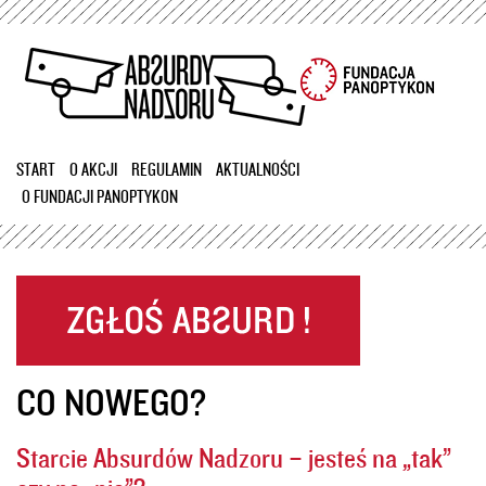
Przejdź
do
treści
START
O AKCJI
REGULAMIN
AKTUALNOŚCI
O FUNDACJI PANOPTYKON
CO NOWEGO?
Starcie Absurdów Nadzoru – jesteś na „tak”