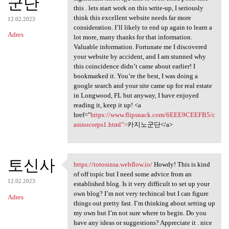
군단
this . lets start work on this write-up, I seriously
think this excellent website needs far more
12.02.2023
consideration. I’ll likely to end up again to learn a
Adres
lot more, many thanks for that information.
Valuable information. Fortunate me I discovered
your website by accident, and I am stunned why
this coincidence didn’t came about earlier! I
bookmarked it. You’re the best, I was doing a
google search and your site came up for real estate
in Longwood, FL but anyway, I have enjoyed
reading it, keep it up! <a
href="
https://www.flipsnack.com/6EEE9CEEFB5/c
asinocorps1.html">
카지노군단</a>
토신사
https://totosinsa.webflow.io/
Howdy! This is kind
https://totosinsa.webflow.io/
of off topic but I need some advice from an
12.02.2023
established blog. Is it very difficult to set up your
own blog? I’m not very techincal but I can figure
Adres
things out pretty fast. I’m thinking about setting up
my own but I’m not sure where to begin. Do you
have any ideas or suggestions? Appreciate it . nice