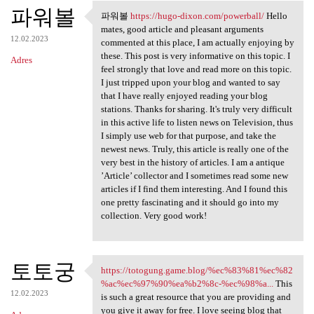
파워볼
파워볼
https://hugo-dixon.com/powerball/
Hello
파워볼 https://hugo-dixon.com
mates, good article and pleasant arguments
12.02.2023
commented at this place, I am actually enjoying by
these. This post is very informative on this topic. I
Adres
feel strongly that love and read more on this topic.
I just tripped upon your blog and wanted to say
that I have really enjoyed reading your blog
stations. Thanks for sharing. It's truly very difficult
in this active life to listen news on Television, thus
I simply use web for that purpose, and take the
newest news. Truly, this article is really one of the
very best in the history of articles. I am a antique
’Article’ collector and I sometimes read some new
articles if I find them interesting. And I found this
one pretty fascinating and it should go into my
collection. Very good work!
토토궁
https://totogung.game.blog/%ec%83%81%ec%82
https://totogung.game.blog/
%ac%ec%97%90%ea%b2%8c-%ec%98%a...
This
12.02.2023
is such a great resource that you are providing and
you give it away for free. I love seeing blog that