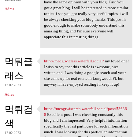
have the same opinion with your blog. First You
got a great blog .I will be interested in more similar
Adres
topics. i see you got really very useful topics, i will
be always checking your blog thanks. This post is
good enough to make somebody understand this
amazing thing, and I’m sure everyone will
appreciate this interesting things.
먹튀클
http://meogtwiclass.waterfall.social/
my loved one!
http://meogtwiclass.waterfall
I wish to say that this article is awesome, nice
래스
written and, I was doing a google search and your
site came up for real estate in Longwood, FL but
anyway, I have enjoyed reading it, keep it up!
12.02.2023
Adres
먹튀검
https://meogtwisearch.waterfall.social/post/53636
https://meogtwisearch
8
Excellent post. I was checking constantly this
색
blog and I am impressed! Very helpful information
specifically the last part I care for such information
much. I was looking for this particular information
12.02.2023