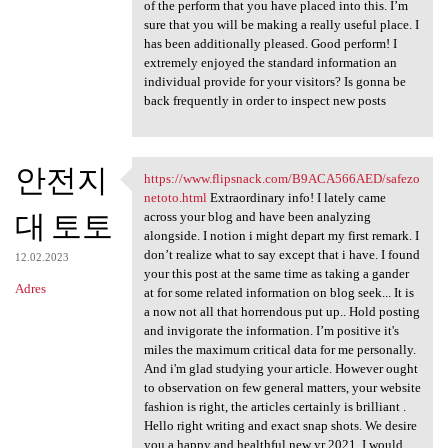
of the perform that you have placed into this. I’m
sure that you will be making a really useful place. I
has been additionally pleased. Good perform! I
extremely enjoyed the standard information an
individual provide for your visitors? Is gonna be
back frequently in order to inspect new posts
안전지
https://www.flipsnack.com/B9ACA566AED/safezo
https://www.flipsnack.com
netoto.html
Extraordinary info! I lately came
대 토토
across your blog and have been analyzing
alongside. I notion i might depart my first remark. I
don’t realize what to say except that i have. I found
12.02.2023
your this post at the same time as taking a gander
Adres
at for some related information on blog seek... It is
a now not all that horrendous put up.. Hold posting
and invigorate the information. I’m positive it's
miles the maximum critical data for me personally.
And i'm glad studying your article. However ought
to observation on few general matters, your website
fashion is right, the articles certainly is brilliant .
Hello right writing and exact snap shots. We desire
you a happy and healthful new yr 2021. I would