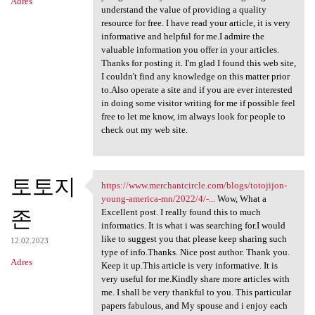
Adres
understand the value of providing a quality
resource for free. I have read your article, it is very
informative and helpful for me.I admire the
valuable information you offer in your articles.
Thanks for posting it. I'm glad I found this web site,
I couldn't find any knowledge on this matter prior
to.Also operate a site and if you are ever interested
in doing some visitor writing for me if possible feel
free to let me know, im always look for people to
check out my web site.
토토지
https://www.merchantcircle.com/blogs/totojijon-
https://www.merchantcircle
young-america-mn/2022/4/-...
Wow, What a
존
Excellent post. I really found this to much
informatics. It is what i was searching for.I would
like to suggest you that please keep sharing such
12.02.2023
type of info.Thanks. Nice post author. Thank you.
Adres
Keep it up.This article is very informative. It is
very useful for me.Kindly share more articles with
me. I shall be very thankful to you. This particular
papers fabulous, and My spouse and i enjoy each