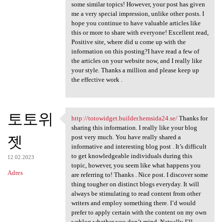
some similar topics! However, your post has given
me a very special impression, unlike other posts. I
hope you continue to have valuable articles like
this or more to share with everyone! Excellent read,
Positive site, where did u come up with the
information on this posting?I have read a few of
the articles on your website now, and I really like
your style. Thanks a million and please keep up
the effective work .
토토위
http://totowidget.builder.hemsida24.se/
Thanks for
http://totowidget.builder
sharing this information. I really like your blog
젯
post very much. You have really shared a
informative and interesting blog post . It’s difficult
to get knowledgeable individuals during this
12.02.2023
topic, however, you seem like what happens you
Adres
are referring to! Thanks . Nice post. I discover some
thing tougher on distinct blogs everyday. It will
always be stimulating to read content from other
writers and employ something there. I’d would
prefer to apply certain with the content on my own
weblog whether you don’t mind. Natually I’ll