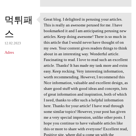
먹튀패
Great blog. I delighted in perusing your articles.
Great blog. I delighted in
This is really an awesome perused for me. I have
스
bookmarked it and I am anticipating perusing new
articles. Keep doing awesome! There is so much in
this article that I would never have thought of on
12.02.2023
my own. Your content gives readers things to think
Adres
about in an interesting way. Wonderful article.
Fascinating to read. I love to read such an excellent
article. Thanks! It has made my task more and extra
easy. Keep rocking. Very interesting information,
worth recommending. However, I recommend this
Nice information, valuable and excellent design, as
share good stuff with good ideas and concepts, lots
of great information and inspiration, both of which
I need, thanks to offer such a helpful information
here. Thanks for your article! I have read through
some similar topics! However, your post has given
me a very special impression, unlike other posts. I
hope you continue to have valuable articles like
this or more to share with everyone! Excellent read,
Positive site, where did u come up with the