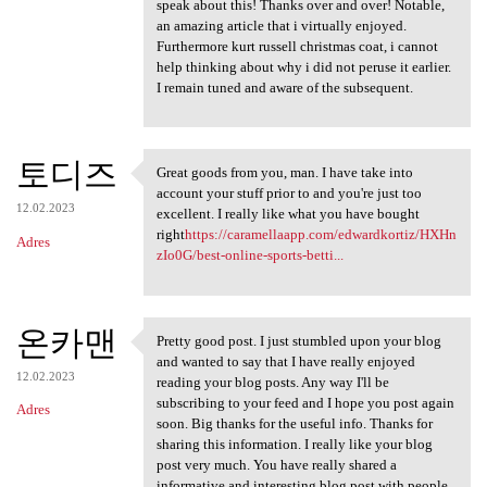
speak about this! Thanks over and over! Notable,
an amazing article that i virtually enjoyed.
Furthermore kurt russell christmas coat, i cannot
help thinking about why i did not peruse it earlier.
I remain tuned and aware of the subsequent.
토디즈
Great goods from you, man. I have take into
Great goods from you, man. I
account your stuff prior to and you're just too
12.02.2023
excellent. I really like what you have bought
right
https://caramellaapp.com/edwardkortiz/HXHn
Adres
zIo0G/best-online-sports-betti...
온카맨
Pretty good post. I just stumbled upon your blog
Pretty good post. I just
and wanted to say that I have really enjoyed
12.02.2023
reading your blog posts. Any way I'll be
subscribing to your feed and I hope you post again
Adres
soon. Big thanks for the useful info. Thanks for
sharing this information. I really like your blog
post very much. You have really shared a
informative and interesting blog post with people..