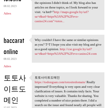
It's the same topic , but I
the opinions I didn't think of. My blog also has
08.02.2023
articles on these topics, so I look forward to your
visit. <a href="
http://maps.google.by/url?
Adres
sa=t&url=https%3A%2F%2Fevo-
casino24.com">totos...
baccarat
Why couldn't I have the same or similar opinions
Why couldn't I have the same
as you? T^T I hope you also visit my blog and give
online
us a good opinion.
http://cse.google.by/url?
sa=t&url=https%3A%2F%2Fevo-casino24.com
08.02.2023
Adres
토토사
토토사이트도메인
토토사이트도메인
https://todongsan.com/totositedomain/
Really
https://todongsan
이트도
impressed! Everything is very open and very clear
clarification of issues. It contains truly facts. Your
website is very valuable. Thanks for sharing. You
메인
completed a number of nice points there. I did a
search on the issue and found nearly all people will
12.02.2023