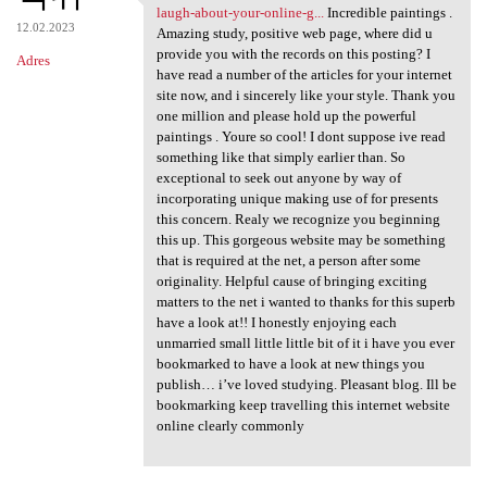
https://onlinecasinospark.com
laugh-about-your-online-g...
Incredible paintings .
12.02.2023
Amazing study, positive web page, where did u
provide you with the records on this posting? I
Adres
have read a number of the articles for your internet
site now, and i sincerely like your style. Thank you
one million and please hold up the powerful
paintings . Youre so cool! I dont suppose ive read
something like that simply earlier than. So
exceptional to seek out anyone by way of
incorporating unique making use of for presents
this concern. Realy we recognize you beginning
this up. This gorgeous website may be something
that is required at the net, a person after some
originality. Helpful cause of bringing exciting
matters to the net i wanted to thanks for this superb
have a look at!! I honestly enjoying each
unmarried small little little bit of it i have you ever
bookmarked to have a look at new things you
publish… i’ve loved studying. Pleasant blog. Ill be
bookmarking keep travelling this internet website
online clearly commonly