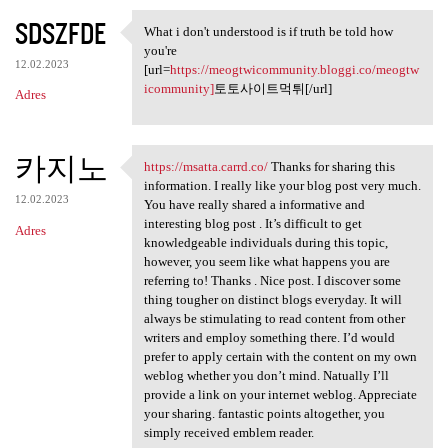
SDSZFDE
What i don't understood is if truth be told how
What i don't understood is if
you're
12.02.2023
[url=
https://meogtwicommunity.bloggi.co/meogtw
icommunity]
토토사이트먹튀[/url]
Adres
카지노
https://msatta.carrd.co/
Thanks for sharing this
https://msatta.carrd.co/
information. I really like your blog post very much.
12.02.2023
You have really shared a informative and
interesting blog post . It’s difficult to get
Adres
knowledgeable individuals during this topic,
however, you seem like what happens you are
referring to! Thanks . Nice post. I discover some
thing tougher on distinct blogs everyday. It will
always be stimulating to read content from other
writers and employ something there. I’d would
prefer to apply certain with the content on my own
weblog whether you don’t mind. Natually I’ll
provide a link on your internet weblog. Appreciate
your sharing. fantastic points altogether, you
simply received emblem reader.