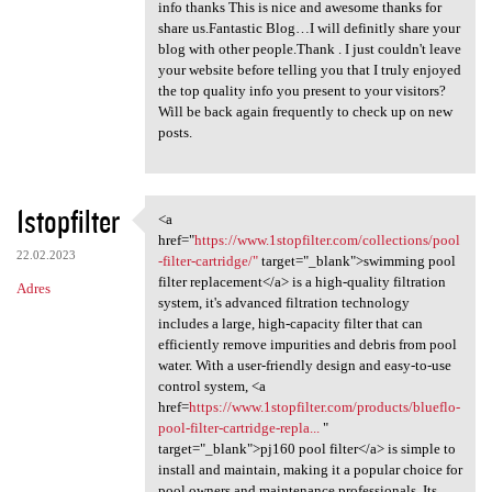
info thanks This is nice and awesome thanks for
share us.Fantastic Blog…I will definitly share your
blog with other people.Thank . I just couldn't leave
your website before telling you that I truly enjoyed
the top quality info you present to your visitors?
Will be back again frequently to check up on new
posts.
1stopfilter
<a
<a href="https://www
href="
https://www.1stopfilter.com/collections/pool
22.02.2023
-filter-cartridge/"
target="_blank">swimming pool
filter replacement</a> is a high-quality filtration
Adres
system, it's advanced filtration technology
includes a large, high-capacity filter that can
efficiently remove impurities and debris from pool
water. With a user-friendly design and easy-to-use
control system, <a
href=
https://www.1stopfilter.com/products/blueflo-
pool-filter-cartridge-repla...
"
target="_blank">pj160 pool filter</a> is simple to
install and maintain, making it a popular choice for
pool owners and maintenance professionals. Its