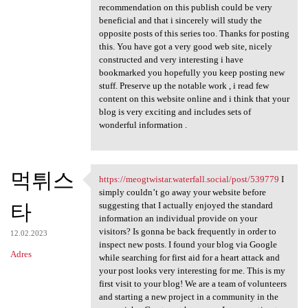
recommendation on this publish could be very
beneficial and that i sincerely will study the
opposite posts of this series too. Thanks for posting
this. You have got a very good web site, nicely
constructed and very interesting i have
bookmarked you hopefully you keep posting new
stuff. Preserve up the notable work , i read few
content on this website online and i think that your
blog is very exciting and includes sets of
wonderful information .
먹튀스
https://meogtwistar.waterfall.social/post/539779
I
https://meogtwistar.waterfall
simply couldn’t go away your website before
타
suggesting that I actually enjoyed the standard
information an individual provide on your
visitors? Is gonna be back frequently in order to
12.02.2023
inspect new posts. I found your blog via Google
Adres
while searching for first aid for a heart attack and
your post looks very interesting for me. This is my
first visit to your blog! We are a team of volunteers
and starting a new project in a community in the