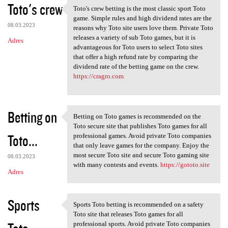
Toto's crew
Toto's crew betting is the most classic sport Toto
Toto's crew betting is the
game. Simple rules and high dividend rates are the
08.03.2023
reasons why Toto site users love them. Private Toto
releases a variety of sub Toto games, but it is
Adres
advantageous for Toto users to select Toto sites
that offer a high refund rate by comparing the
dividend rate of the betting game on the crew.
https://cragro.com
Betting on
Betting on Toto games is recommended on the
Betting on Toto games is
Toto secure site that publishes Toto games for all
Toto...
professional games. Avoid private Toto companies
that only leave games for the company. Enjoy the
most secure Toto site and secure Toto gaming site
08.03.2023
with many contests and events.
https://gototo.site
Adres
Sports
Sports Toto betting is recommended on a safety
Sports Toto betting is
Toto site that releases Toto games for all
professional sports. Avoid private Toto companies