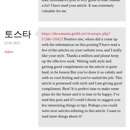
a lot! I have read your article. It was extremely
valuable for me.
토스타
https://showmania.getbb.ru/viewtopic.php?
https://showmania.getbb.ru
f=2&t=18425
Positive site, where did u come up
12.02.2023
with the information on this posting?I have read a
few of the articles on your website now, and I really
Adres
like your style. Thanks a million and please keep
up the effective work. Writing with style and
getting good compliments on the article is quite
hard, to be honest.But you've done it so calmly and
with so cool feeling and you've nailed the job. This
article is possessed with style and I am giving good
compliment. Best! It is perfect time to make some
plans for the future and it is time to be happy. I’ve
read this post and if I could I desire to suggest you
few interesting things or tips. Perhaps you could
write next articles referring to this article. I want to
read more things about it!