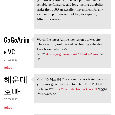
reliable performance and long-lasting durability
make the PJ160 an excellent investment for any
swimming pool owner looking for a quality
filtration system.
GoGoAnim
Watch the latest Anime movies on our website.
Watch the latest Anime movies
They are truly unique and fascinating episodes.
e VC
Here is our website <a
href="
https://gogoanimes.ink/">GoGoAnime
VC.
</a>
27.02.2023
Adres
해운대
<p>[IZ상위노출] You are such a motivated person,
<p>[IZ상위노출] You are such a
you show great attention to detail!<br></p><p>---
호빠
→<a href="
https://haeundaehobba3.co.kr">
해운대
호빠</a></p>
07.03.2023
Adres