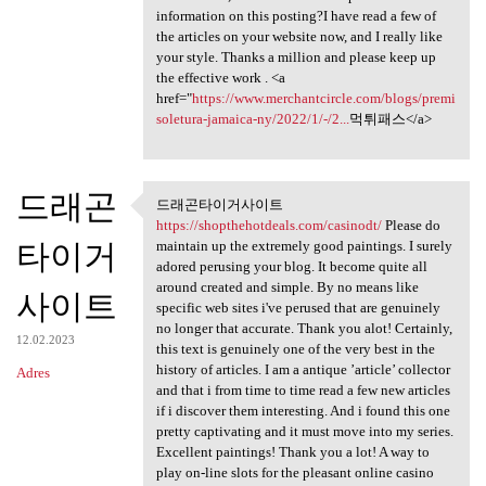
information on this posting?I have read a few of
the articles on your website now, and I really like
your style. Thanks a million and please keep up
the effective work . <a
href="
https://www.merchantcircle.com/blogs/premi
soletura-jamaica-ny/2022/1/-/2...
먹튀패스</a>
드래곤
드래곤타이거사이트
드래곤타이거사이트 https:/
https://shopthehotdeals.com/casinodt/
Please do
타이거
maintain up the extremely good paintings. I surely
adored perusing your blog. It become quite all
around created and simple. By no means like
사이트
specific web sites i've perused that are genuinely
no longer that accurate. Thank you alot! Certainly,
12.02.2023
this text is genuinely one of the very best in the
history of articles. I am a antique ’article’ collector
Adres
and that i from time to time read a few new articles
if i discover them interesting. And i found this one
pretty captivating and it must move into my series.
Excellent paintings! Thank you a lot! A way to
play on-line slots for the pleasant online casino