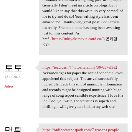
Generally I don’t read an article on blogs, but I
would like to say that this write-up very compelled
me to try and do so! Your writing style has been
amazed me. Thanks, very great post. Cool article
it's really. Friend on mine has long been awaiting
just for this content. <a
href="
https://sukiyakimovie.carrd.co/">
온카맨
</a>
토토
https://read.cash/@totositefamily/30-657ef3e2
https://read.cash/
Acknowledges for paper the sort of beneficial cyou
12.02.2023
apprehend this subject. The arrival successfully
incredible. Each this sort of miniscule information
Adres
and records might be designed running with huge
range of song report sensible experience. I love it a
lot. Cool you write, the statistics is superb and
thrilling, i will give you a link to my web site.
먹튀
https://onlinecasinospark.com/7-reasons-people-