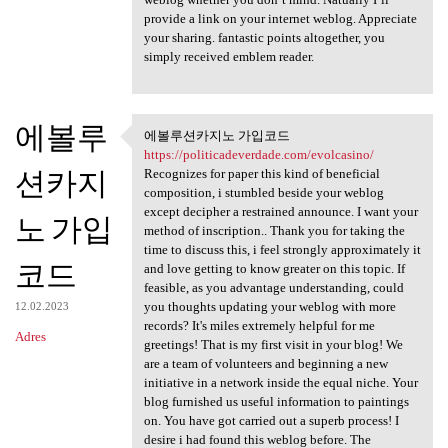
provide a link on your internet weblog. Appreciate
your sharing. fantastic points altogether, you
simply received emblem reader.
에볼루
에볼루션카지노 가입코드
에볼루션카지노 가입코드 https:/
https://politicadeverdade.com/evolcasino/
션카지
Recognizes for paper this kind of beneficial
composition, i stumbled beside your weblog
except decipher a restrained announce. I want your
노 가입
method of inscription.. Thank you for taking the
time to discuss this, i feel strongly approximately it
코드
and love getting to know greater on this topic. If
feasible, as you advantage understanding, could
you thoughts updating your weblog with more
12.02.2023
records? It's miles extremely helpful for me
Adres
greetings! That is my first visit in your blog! We
are a team of volunteers and beginning a new
initiative in a network inside the equal niche. Your
blog furnished us useful information to paintings
on. You have got carried out a superb process! I
desire i had found this weblog before. The