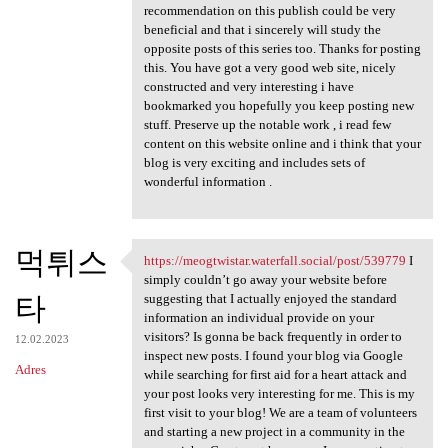
recommendation on this publish could be very
beneficial and that i sincerely will study the
opposite posts of this series too. Thanks for posting
this. You have got a very good web site, nicely
constructed and very interesting i have
bookmarked you hopefully you keep posting new
stuff. Preserve up the notable work , i read few
content on this website online and i think that your
blog is very exciting and includes sets of
wonderful information .
먹튀스
https://meogtwistar.waterfall.social/post/539779
I
https://meogtwistar.waterfall
simply couldn’t go away your website before
타
suggesting that I actually enjoyed the standard
information an individual provide on your
visitors? Is gonna be back frequently in order to
12.02.2023
inspect new posts. I found your blog via Google
Adres
while searching for first aid for a heart attack and
your post looks very interesting for me. This is my
first visit to your blog! We are a team of volunteers
and starting a new project in a community in the