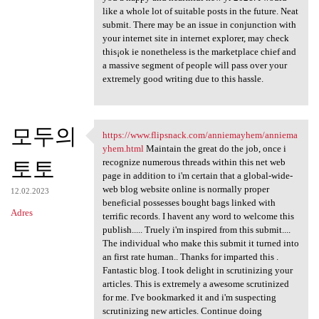
like a whole lot of suitable posts in the future. Neat
submit. There may be an issue in conjunction with
your internet site in internet explorer, may check
this¡ok ie nonetheless is the marketplace chief and
a massive segment of people will pass over your
extremely good writing due to this hassle.
모두의
https://www.flipsnack.com/anniemayhem/anniema
https://www.flipsnack.com
yhem.html
Maintain the great do the job, once i
토토
recognize numerous threads within this net web
page in addition to i'm certain that a global-wide-
web blog website online is normally proper
12.02.2023
beneficial possesses bought bags linked with
Adres
terrific records. I havent any word to welcome this
publish..... Truely i'm inspired from this submit....
The individual who make this submit it turned into
an first rate human.. Thanks for imparted this .
Fantastic blog. I took delight in scrutinizing your
articles. This is extremely a awesome scrutinized
for me. I've bookmarked it and i'm suspecting
scrutinizing new articles. Continue doing