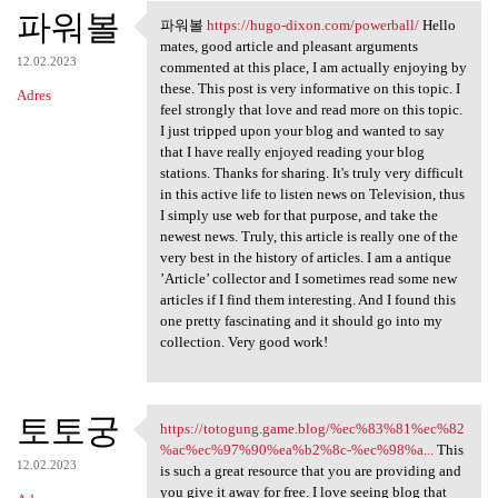
파워볼
파워볼
https://hugo-dixon.com/powerball/
Hello
파워볼 https://hugo-dixon.com
mates, good article and pleasant arguments
12.02.2023
commented at this place, I am actually enjoying by
these. This post is very informative on this topic. I
Adres
feel strongly that love and read more on this topic.
I just tripped upon your blog and wanted to say
that I have really enjoyed reading your blog
stations. Thanks for sharing. It's truly very difficult
in this active life to listen news on Television, thus
I simply use web for that purpose, and take the
newest news. Truly, this article is really one of the
very best in the history of articles. I am a antique
’Article’ collector and I sometimes read some new
articles if I find them interesting. And I found this
one pretty fascinating and it should go into my
collection. Very good work!
토토궁
https://totogung.game.blog/%ec%83%81%ec%82
https://totogung.game.blog/
%ac%ec%97%90%ea%b2%8c-%ec%98%a...
This
12.02.2023
is such a great resource that you are providing and
you give it away for free. I love seeing blog that