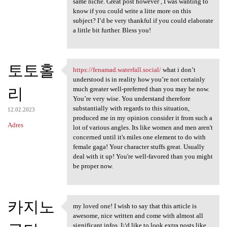
same niche. Great post however , I was wanting to
know if you could write a litte more on this
subject? I’d be very thankful if you could elaborate
a little bit further. Bless you!
토토홀
https://fenamad.waterfall.social/
what i don’t
https://fenamad.waterfall
understood is in reality how you’re not certainly
리
much greater well-preferred than you may be now.
You’re very wise. You understand therefore
substantially with regards to this situation,
12.02.2023
produced me in my opinion consider it from such a
Adres
lot of various angles. Its like women and men aren't
concerned until it's miles one element to do with
female gaga! Your character stuffs great. Usually
deal with it up! You're well-favored than you might
be proper now.
카지노
my loved one! I wish to say that this article is
my loved one! I wish to say
awesome, nice written and come with almost all
significant infos. I¡¦d like to look extra posts like