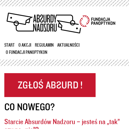
Przejdź
do
treści
START
O AKCJI
REGULAMIN
AKTUALNOŚCI
O FUNDACJI PANOPTYKON
CO NOWEGO?
Starcie Absurdów Nadzoru – jesteś na „tak”