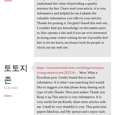
Adres
understand the value of providing a quality
resource for free. I have read your article, it is very
informative and helpful for me.I admire the
valuable information you offer in your articles.
Thanks for posting it. I'm glad I found this web site,
I couldn't find any knowledge on this matter prior
to.Also operate a site and if you are ever interested
in doing some visitor writing for me if possible feel
free to let me know, im always look for people to
check out my web site.
토토지
https://www.merchantcircle.com/blogs/totojijon-
https://www.merchantcircle
young-america-mn/2022/4/-...
Wow, What a
존
Excellent post. I really found this to much
informatics. It is what i was searching for.I would
like to suggest you that please keep sharing such
12.02.2023
type of info.Thanks. Nice post author. Thank you.
Adres
Keep it up.This article is very informative. It is
very useful for me.Kindly share more articles with
me. I shall be very thankful to you. This particular
papers fabulous, and My spouse and i enjoy each