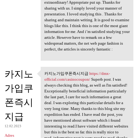
extraordinary! Appropriate put up. Thanks for
sharing with us. I simply loved your manner of
presentation. I loved studying this . Thanks for
sharing and maintain writing. It is good to examine
blogs like this. I think this is one of the most giant
information for me. And i’m satisfied studying your
article. However have to remark on a few
widespread matters, the net web page fashion is
perfect, the articles is sincerely fantastic :
카지노
카지노가입쿠폰즉시지급
https://dmx-
카지노가입쿠폰즉시지급
official.com/casinocoupon/
Superb post. I was
https://dmx
가입쿠
always checking this blog, as well as I'm satisfied!
Exceptionally beneficial information particularly
the last part, I care for such information a great
폰즉시
deal. I was exploring this particular details for a
very long time. Many thanks to this blog site my
지급
expedition has ended. I have read the post, you
have mentioned about software which i found
interesting to read.I have visited different websites
12.02.2023
but this is the best so far. this is really nice to
Adres
read..informative post is very good to read..thanks