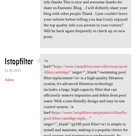
info thanks This is nice and awesome thanks for
share us.Fantastic Blog…I will definitly share your
blog with other people.Thank . I just couldn't leave
your website before telling you that I truly enjoyed
the top quality info you present to your visitors?
Will be back again frequently to check up on new
posts.
1stopfilter
<a
<a href="https://www
href="
https://www.1stopfilter.com/collections/pool
22.02.2023
-filter-cartridge/"
target="_blank">swimming pool
filter replacement</a> is a high-quality filtration
Adres
system, it's advanced filtration technology
includes a large, high-capacity filter that can
efficiently remove impurities and debris from pool
water. With a user-friendly design and easy-to-use
control system, <a
href=
https://www.1stopfilter.com/products/blueflo-
pool-filter-cartridge-repla...
"
target="_blank">pj160 pool filter</a> is simple to
install and maintain, making it a popular choice for
pool owners and maintenance professionals. Its