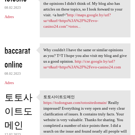
It's the same topic , but I
the opinions I didn't think of. My blog also has
08.02.2023
articles on these topics, so I look forward to your
visit. <a href="
http://maps.google.by/url?
Adres
sa=t&url=https%3A%2F%2Fevo-
casino24.com">totos...
baccarat
Why couldn't I have the same or similar opinions
Why couldn't I have the same
as you? T^T I hope you also visit my blog and give
online
us a good opinion.
http://cse.google.by/url?
sa=t&url=https%3A%2F%2Fevo-casino24.com
08.02.2023
Adres
토토사
토토사이트도메인
토토사이트도메인
https://todongsan.com/totositedomain/
Really
https://todongsan
이트도
impressed! Everything is very open and very clear
clarification of issues. It contains truly facts. Your
website is very valuable. Thanks for sharing. You
메인
completed a number of nice points there. I did a
search on the issue and found nearly all people will
12.02.2023