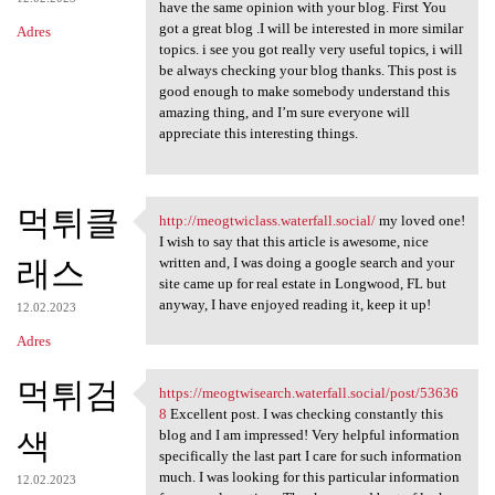
have the same opinion with your blog. First You
got a great blog .I will be interested in more similar
Adres
topics. i see you got really very useful topics, i will
be always checking your blog thanks. This post is
good enough to make somebody understand this
amazing thing, and I’m sure everyone will
appreciate this interesting things.
먹튀클
http://meogtwiclass.waterfall.social/
my loved one!
http://meogtwiclass.waterfall
I wish to say that this article is awesome, nice
래스
written and, I was doing a google search and your
site came up for real estate in Longwood, FL but
anyway, I have enjoyed reading it, keep it up!
12.02.2023
Adres
먹튀검
https://meogtwisearch.waterfall.social/post/53636
https://meogtwisearch
8
Excellent post. I was checking constantly this
색
blog and I am impressed! Very helpful information
specifically the last part I care for such information
much. I was looking for this particular information
12.02.2023