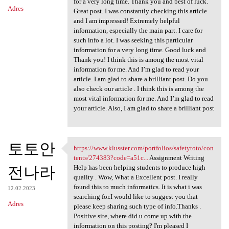
for a very long time. Thank you and best of luck.
Adres
Great post. I was constantly checking this article
and I am impressed! Extremely helpful
information, especially the main part. I care for
such info a lot. I was seeking this particular
information for a very long time. Good luck and
Thank you! I think this is among the most vital
information for me. And I’m glad to read your
article. I am glad to share a brilliant post. Do you
also check our article . I think this is among the
most vital information for me. And I’m glad to read
your article. Also, I am glad to share a brilliant post
토토안
https://www.klusster.com/portfolios/safetytoto/con
https://www.klusster.com
tents/274383?code=a51c...
Assignment Writing
전나라
Help has been helping students to produce high
quality . Wow, What a Excellent post. I really
found this to much informatics. It is what i was
12.02.2023
searching for.I would like to suggest you that
Adres
please keep sharing such type of info.Thanks .
Positive site, where did u come up with the
information on this posting? I'm pleased I