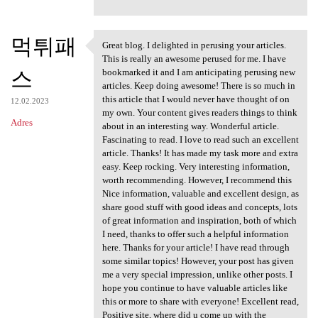
먹튀패
Great blog. I delighted in perusing your articles.
Great blog. I delighted in
This is really an awesome perused for me. I have
스
bookmarked it and I am anticipating perusing new
articles. Keep doing awesome! There is so much in
this article that I would never have thought of on
12.02.2023
my own. Your content gives readers things to think
Adres
about in an interesting way. Wonderful article.
Fascinating to read. I love to read such an excellent
article. Thanks! It has made my task more and extra
easy. Keep rocking. Very interesting information,
worth recommending. However, I recommend this
Nice information, valuable and excellent design, as
share good stuff with good ideas and concepts, lots
of great information and inspiration, both of which
I need, thanks to offer such a helpful information
here. Thanks for your article! I have read through
some similar topics! However, your post has given
me a very special impression, unlike other posts. I
hope you continue to have valuable articles like
this or more to share with everyone! Excellent read,
Positive site, where did u come up with the