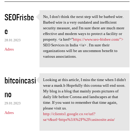
K
SEOFrisbe
No, I don't think the next step will be barbed wire.
No, I don't think the next
o
Barbed wire is a very outdated and inefficient
e
m
security measure, and I'm sure there are much more
effective and modern ways to protect a facility or
e
property. <a href="
https://www.seo-frisbee.com/">
28.01.2023
n
SEO Services in India </a> . I'm sure their
Adres
organizations will be an uncommon benefit to
t
various associations.
a
r
bitcoincasi
z
Looking at this article, I miss the time when I didn't
Looking at this article, I
wear a mask.b Hopefully this corona will end soon.
e
no
My blog is a blog that mainly posts pictures of
daily life before Corona and landscapes at that
time. If you want to remember that time again,
29.01.2023
please visit us.
Adres
http://clients1.google.co.ve/url?
sa=t&url=https%3A%2F%2Fcasinosite.asia/