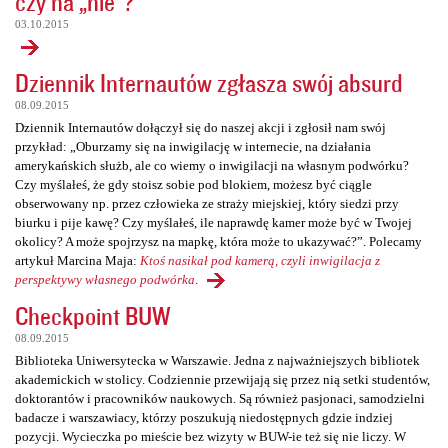
czy na „nie”?
03.10.2015
Dziennik Internautów zgłasza swój absurd
08.09.2015
Dziennik Internautów dołączył się do naszej akcji i zgłosił nam swój
przykład: „Oburzamy się na inwigilację w internecie, na działania
amerykańskich służb, ale co wiemy o inwigilacji na własnym podwórku?
Czy myślałeś, że gdy stoisz sobie pod blokiem, możesz być ciągle
obserwowany np. przez człowieka ze straży miejskiej, który siedzi przy
biurku i pije kawę? Czy myślałeś, ile naprawdę kamer może być w Twojej
okolicy? A może spojrzysz na mapkę, która może to ukazywać?”. Polecamy
artykuł Marcina Maja:
Ktoś nasikał pod kamerą, czyli inwigilacja z
perspektywy własnego podwórka
.
Checkpoint BUW
08.09.2015
Biblioteka Uniwersytecka w Warszawie. Jedna z najważniejszych bibliotek
akademickich w stolicy. Codziennie przewijają się przez nią setki studentów,
doktorantów i pracowników naukowych. Są również pasjonaci, samodzielni
badacze i warszawiacy, którzy poszukują niedostępnych gdzie indziej
pozycji. Wycieczka po mieście bez wizyty w BUW-ie też się nie liczy. W