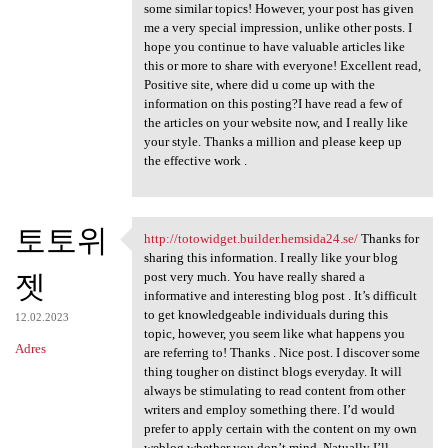
some similar topics! However, your post has given
me a very special impression, unlike other posts. I
hope you continue to have valuable articles like
this or more to share with everyone! Excellent read,
Positive site, where did u come up with the
information on this posting?I have read a few of
the articles on your website now, and I really like
your style. Thanks a million and please keep up
the effective work .
토토위
http://totowidget.builder.hemsida24.se/
Thanks for
http://totowidget.builder
sharing this information. I really like your blog
젯
post very much. You have really shared a
informative and interesting blog post . It’s difficult
to get knowledgeable individuals during this
12.02.2023
topic, however, you seem like what happens you
Adres
are referring to! Thanks . Nice post. I discover some
thing tougher on distinct blogs everyday. It will
always be stimulating to read content from other
writers and employ something there. I’d would
prefer to apply certain with the content on my own
weblog whether you don’t mind. Natually I’ll