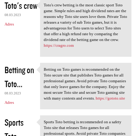
Toto's crew
Toto's crew betting is the most classic sport Toto
Toto's crew betting is the
game. Simple rules and high dividend rates are the
08.03.2023
reasons why Toto site users love them. Private Toto
releases a variety of sub Toto games, but it is
Adres
advantageous for Toto users to select Toto sites
that offer a high refund rate by comparing the
dividend rate of the betting game on the crew.
https://cragro.com
Betting on
Betting on Toto games is recommended on the
Betting on Toto games is
Toto secure site that publishes Toto games for all
Toto...
professional games. Avoid private Toto companies
that only leave games for the company. Enjoy the
most secure Toto site and secure Toto gaming site
08.03.2023
with many contests and events.
https://gototo.site
Adres
Sports
Sports Toto betting is recommended on a safety
Sports Toto betting is
Toto site that releases Toto games for all
professional sports. Avoid private Toto companies