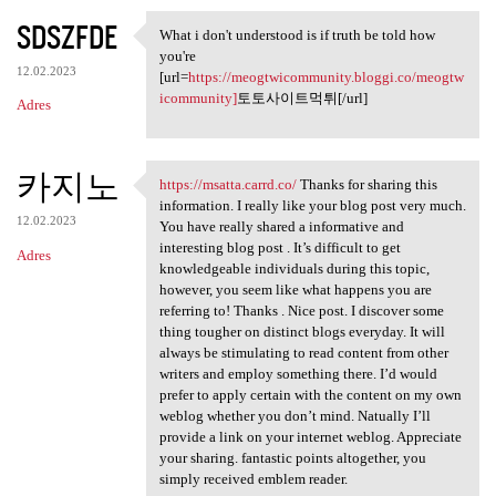
SDSZFDE
What i don't understood is if truth be told how
What i don't understood is if
you're
12.02.2023
[url=
https://meogtwicommunity.bloggi.co/meogtw
icommunity]
토토사이트먹튀[/url]
Adres
카지노
https://msatta.carrd.co/
Thanks for sharing this
https://msatta.carrd.co/
information. I really like your blog post very much.
12.02.2023
You have really shared a informative and
interesting blog post . It’s difficult to get
Adres
knowledgeable individuals during this topic,
however, you seem like what happens you are
referring to! Thanks . Nice post. I discover some
thing tougher on distinct blogs everyday. It will
always be stimulating to read content from other
writers and employ something there. I’d would
prefer to apply certain with the content on my own
weblog whether you don’t mind. Natually I’ll
provide a link on your internet weblog. Appreciate
your sharing. fantastic points altogether, you
simply received emblem reader.