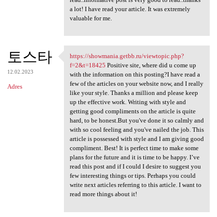
a lot! I have read your article. It was extremely
valuable for me.
토스타
https://showmania.getbb.ru/viewtopic.php?
https://showmania.getbb.ru
f=2&t=18425
Positive site, where did u come up
12.02.2023
with the information on this posting?I have read a
few of the articles on your website now, and I really
Adres
like your style. Thanks a million and please keep
up the effective work. Writing with style and
getting good compliments on the article is quite
hard, to be honest.But you've done it so calmly and
with so cool feeling and you've nailed the job. This
article is possessed with style and I am giving good
compliment. Best! It is perfect time to make some
plans for the future and it is time to be happy. I’ve
read this post and if I could I desire to suggest you
few interesting things or tips. Perhaps you could
write next articles referring to this article. I want to
read more things about it!