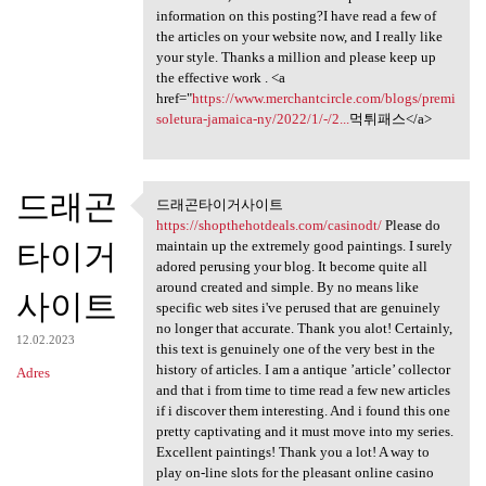
information on this posting?I have read a few of
the articles on your website now, and I really like
your style. Thanks a million and please keep up
the effective work . <a
href="
https://www.merchantcircle.com/blogs/premi
soletura-jamaica-ny/2022/1/-/2...
먹튀패스</a>
드래곤
드래곤타이거사이트
드래곤타이거사이트 https:/
https://shopthehotdeals.com/casinodt/
Please do
타이거
maintain up the extremely good paintings. I surely
adored perusing your blog. It become quite all
around created and simple. By no means like
사이트
specific web sites i've perused that are genuinely
no longer that accurate. Thank you alot! Certainly,
12.02.2023
this text is genuinely one of the very best in the
history of articles. I am a antique ’article’ collector
Adres
and that i from time to time read a few new articles
if i discover them interesting. And i found this one
pretty captivating and it must move into my series.
Excellent paintings! Thank you a lot! A way to
play on-line slots for the pleasant online casino