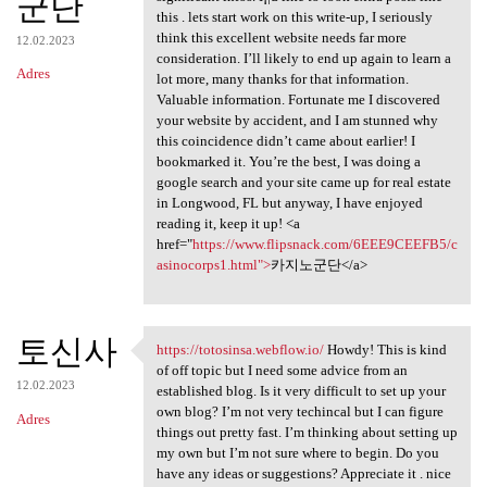
군단
this . lets start work on this write-up, I seriously
think this excellent website needs far more
12.02.2023
consideration. I’ll likely to end up again to learn a
Adres
lot more, many thanks for that information.
Valuable information. Fortunate me I discovered
your website by accident, and I am stunned why
this coincidence didn’t came about earlier! I
bookmarked it. You’re the best, I was doing a
google search and your site came up for real estate
in Longwood, FL but anyway, I have enjoyed
reading it, keep it up! <a
href="
https://www.flipsnack.com/6EEE9CEEFB5/c
asinocorps1.html">
카지노군단</a>
토신사
https://totosinsa.webflow.io/
Howdy! This is kind
https://totosinsa.webflow.io/
of off topic but I need some advice from an
12.02.2023
established blog. Is it very difficult to set up your
own blog? I’m not very techincal but I can figure
Adres
things out pretty fast. I’m thinking about setting up
my own but I’m not sure where to begin. Do you
have any ideas or suggestions? Appreciate it . nice