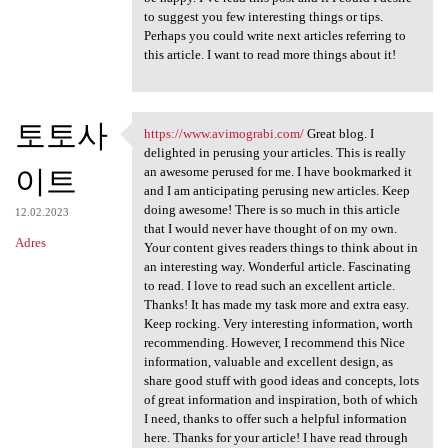
to suggest you few interesting things or tips.
Perhaps you could write next articles referring to
this article. I want to read more things about it!
토토사
https://www.avimograbi.com/
Great blog. I
https://www.avimograbi.com/
delighted in perusing your articles. This is really
이트
an awesome perused for me. I have bookmarked it
and I am anticipating perusing new articles. Keep
doing awesome! There is so much in this article
12.02.2023
that I would never have thought of on my own.
Adres
Your content gives readers things to think about in
an interesting way. Wonderful article. Fascinating
to read. I love to read such an excellent article.
Thanks! It has made my task more and extra easy.
Keep rocking. Very interesting information, worth
recommending. However, I recommend this Nice
information, valuable and excellent design, as
share good stuff with good ideas and concepts, lots
of great information and inspiration, both of which
I need, thanks to offer such a helpful information
here. Thanks for your article! I have read through