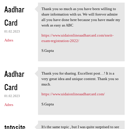
Aadhar
Thank you so much as you have been willing to
Thank you so much as you have
share information with us. We will forever admire
Card
all you have done here because you have made my
work as easy as ABC
01.02.2023
https://www.uidaionlineaadharcard.com/nseit-
Adres
exam-registration-2022/
S.Gupta
Aadhar
Thank you for sharing. Excellent post…! It is a
Thank you for sharing.
very great idea and unique content. Thank you so
Card
much.
https://www.uidaionlineaadharcard.com/
01.02.2023
S.Gupta
Adres
totosite
It's the same topic , but I was quite surprised to see