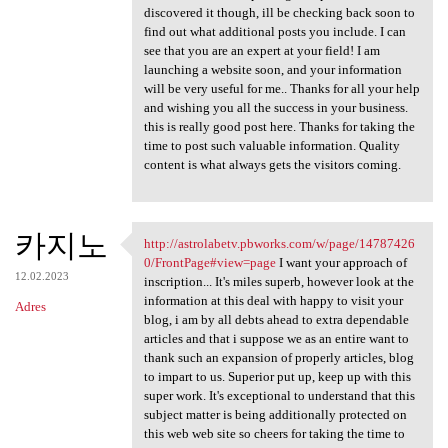
discovered it though, ill be checking back soon to
find out what additional posts you include. I can
see that you are an expert at your field! I am
launching a website soon, and your information
will be very useful for me.. Thanks for all your help
and wishing you all the success in your business.
this is really good post here. Thanks for taking the
time to post such valuable information. Quality
content is what always gets the visitors coming.
카지노
http://astrolabetv.pbworks.com/w/page/14787426
http://astrolabetv.pbworks
0/FrontPage#view=page
I want your approach of
12.02.2023
inscription... It's miles superb, however look at the
information at this deal with happy to visit your
Adres
blog, i am by all debts ahead to extra dependable
articles and that i suppose we as an entire want to
thank such an expansion of properly articles, blog
to impart to us. Superior put up, keep up with this
super work. It's exceptional to understand that this
subject matter is being additionally protected on
this web web site so cheers for taking the time to