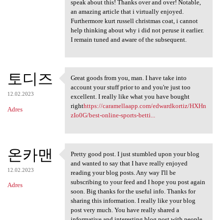
speak about this! Thanks over and over! Notable,
an amazing article that i virtually enjoyed.
Furthermore kurt russell christmas coat, i cannot
help thinking about why i did not peruse it earlier.
I remain tuned and aware of the subsequent.
토디즈
Great goods from you, man. I have take into
Great goods from you, man. I
account your stuff prior to and you're just too
12.02.2023
excellent. I really like what you have bought
right
https://caramellaapp.com/edwardkortiz/HXHn
Adres
zIo0G/best-online-sports-betti...
온카맨
Pretty good post. I just stumbled upon your blog
Pretty good post. I just
and wanted to say that I have really enjoyed
12.02.2023
reading your blog posts. Any way I'll be
subscribing to your feed and I hope you post again
Adres
soon. Big thanks for the useful info. Thanks for
sharing this information. I really like your blog
post very much. You have really shared a
informative and interesting blog post with people..