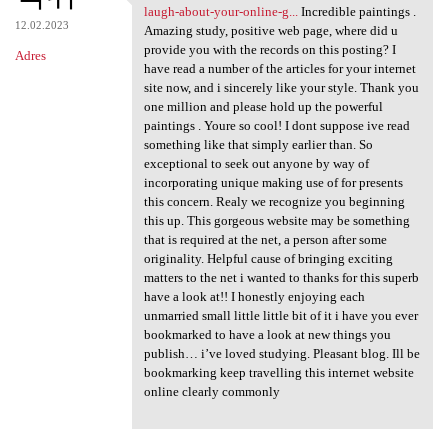
https://onlinecasinospark.com
laugh-about-your-online-g...
Incredible paintings .
12.02.2023
Amazing study, positive web page, where did u
provide you with the records on this posting? I
Adres
have read a number of the articles for your internet
site now, and i sincerely like your style. Thank you
one million and please hold up the powerful
paintings . Youre so cool! I dont suppose ive read
something like that simply earlier than. So
exceptional to seek out anyone by way of
incorporating unique making use of for presents
this concern. Realy we recognize you beginning
this up. This gorgeous website may be something
that is required at the net, a person after some
originality. Helpful cause of bringing exciting
matters to the net i wanted to thanks for this superb
have a look at!! I honestly enjoying each
unmarried small little little bit of it i have you ever
bookmarked to have a look at new things you
publish… i’ve loved studying. Pleasant blog. Ill be
bookmarking keep travelling this internet website
online clearly commonly