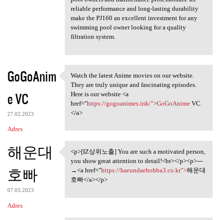
reliable performance and long-lasting durability
make the PJ160 an excellent investment for any
swimming pool owner looking for a quality
filtration system.
GoGoAnim
Watch the latest Anime movies on our website.
Watch the latest Anime movies
They are truly unique and fascinating episodes.
e VC
Here is our website <a
href="
https://gogoanimes.ink/">GoGoAnime
VC.
</a>
27.02.2023
Adres
해운대
<p>[IZ상위노출] You are such a motivated person,
<p>[IZ상위노출] You are such a
you show great attention to detail!<br></p><p>---
호빠
→<a href="
https://haeundaehobba3.co.kr">
해운대
호빠</a></p>
07.03.2023
Adres