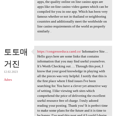
apps, the quality online on line casino apps are
apps like on-line casino video games which can be
compiled for you in one app. Which has been very
famous whether or not in thailand or neighboring
countries and additionally meet the worldwide on
line casino requirements of the world as properly
similarly .
토토매
https://congresoeduca.carrd.co/
Informative Site…
https://congresoeduca.carrd
Hello guys here are some links that contains
거진
information that you may find useful yourselves.
It’s Worth Checking out…. Through this post, I
know that your good knowledge in playing with
12.02.2023
all the pieces was very helpful. I notify that this is
Adres
the first place where I find issues I've been
searching for. You have a clever yet attractive way
of writing. I like viewing web sites which
comprehend the price of delivering the excellent
useful resource free of charge. I truly adored
reading your posting. Thank you! It is perfect time
to make some plans for the future and it is time to
be happy. I’ve read this post and if I could I desire