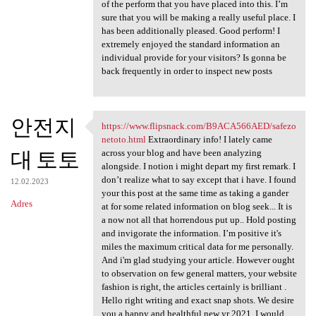
of the perform that you have placed into this. I’m
sure that you will be making a really useful place. I
has been additionally pleased. Good perform! I
extremely enjoyed the standard information an
individual provide for your visitors? Is gonna be
back frequently in order to inspect new posts
안전지
https://www.flipsnack.com/B9ACA566AED/safezo
https://www.flipsnack.com
netoto.html
Extraordinary info! I lately came
대 토토
across your blog and have been analyzing
alongside. I notion i might depart my first remark. I
don’t realize what to say except that i have. I found
12.02.2023
your this post at the same time as taking a gander
Adres
at for some related information on blog seek... It is
a now not all that horrendous put up.. Hold posting
and invigorate the information. I’m positive it's
miles the maximum critical data for me personally.
And i'm glad studying your article. However ought
to observation on few general matters, your website
fashion is right, the articles certainly is brilliant .
Hello right writing and exact snap shots. We desire
you a happy and healthful new yr 2021. I would