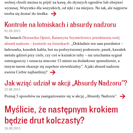
wolnej chwili można tu pójść na kawę, do słynnych ogrodów lub obejrzeć
wystawę. Wszystko dla wszystkich, od ręki i na miejscu. No tak, ale najpierw
trzeba się dostać do środka.
Kontrole na lotniskach i absurdy nadzoru
01.09.2015
Na łamach
Dziennika Opinii, Katarzyna Szymielewicz przedstawia swój
absurd nadzoru – kontrole na lotniskach
: „Dokładnie ten sam przedmiot –
ładowarka, kawałek kabla, but na podwyższonej podeszwie, pasek, kawałek
metalu gdzieś przy ciele, czy coś w kształcie tuby – raz uruchamia sygnał
ostrzegawczy i oznacza stracone 15 minut na dodatkowe sprawdzenie, a
innym razem okazuje się zupełnie niewidzialny”. A jaki absurd nadzoru
uwiera Ciebie najbardziej?
Jak wziąć udział w akcji „Absurdy Nadzoru"?
25.08.2015
Poznaj 5 sposobów na zaangażowanie się w akcję „Absurdy Nadzoru".
Myślicie, że następnym krokiem
będzie drut kolczasty?
26.08.2015