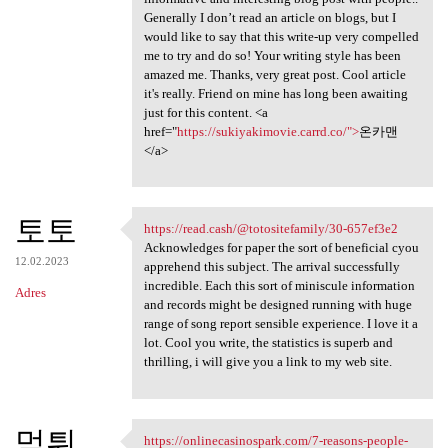
Generally I don’t read an article on blogs, but I
would like to say that this write-up very compelled
me to try and do so! Your writing style has been
amazed me. Thanks, very great post. Cool article
it's really. Friend on mine has long been awaiting
just for this content. <a
href="
https://sukiyakimovie.carrd.co/">
온카맨
</a>
토토
https://read.cash/@totositefamily/30-657ef3e2
https://read.cash/
Acknowledges for paper the sort of beneficial cyou
12.02.2023
apprehend this subject. The arrival successfully
incredible. Each this sort of miniscule information
Adres
and records might be designed running with huge
range of song report sensible experience. I love it a
lot. Cool you write, the statistics is superb and
thrilling, i will give you a link to my web site.
먹튀
https://onlinecasinospark.com/7-reasons-people-