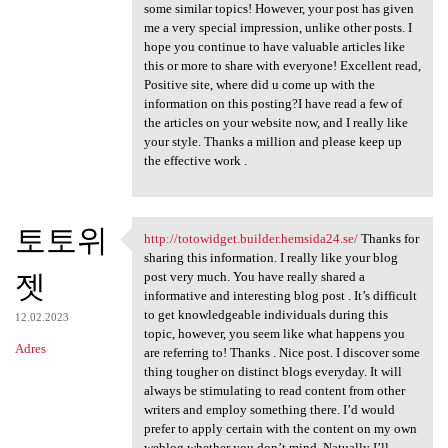
some similar topics! However, your post has given
me a very special impression, unlike other posts. I
hope you continue to have valuable articles like
this or more to share with everyone! Excellent read,
Positive site, where did u come up with the
information on this posting?I have read a few of
the articles on your website now, and I really like
your style. Thanks a million and please keep up
the effective work .
토토위
http://totowidget.builder.hemsida24.se/
Thanks for
http://totowidget.builder
sharing this information. I really like your blog
젯
post very much. You have really shared a
informative and interesting blog post . It’s difficult
to get knowledgeable individuals during this
12.02.2023
topic, however, you seem like what happens you
Adres
are referring to! Thanks . Nice post. I discover some
thing tougher on distinct blogs everyday. It will
always be stimulating to read content from other
writers and employ something there. I’d would
prefer to apply certain with the content on my own
weblog whether you don’t mind. Natually I’ll