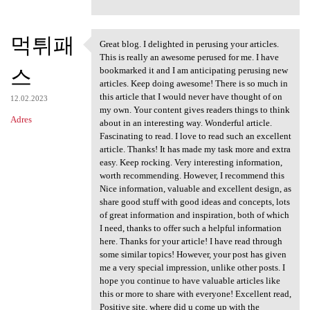
먹튀패
Great blog. I delighted in perusing your articles.
Great blog. I delighted in
This is really an awesome perused for me. I have
스
bookmarked it and I am anticipating perusing new
articles. Keep doing awesome! There is so much in
this article that I would never have thought of on
12.02.2023
my own. Your content gives readers things to think
Adres
about in an interesting way. Wonderful article.
Fascinating to read. I love to read such an excellent
article. Thanks! It has made my task more and extra
easy. Keep rocking. Very interesting information,
worth recommending. However, I recommend this
Nice information, valuable and excellent design, as
share good stuff with good ideas and concepts, lots
of great information and inspiration, both of which
I need, thanks to offer such a helpful information
here. Thanks for your article! I have read through
some similar topics! However, your post has given
me a very special impression, unlike other posts. I
hope you continue to have valuable articles like
this or more to share with everyone! Excellent read,
Positive site, where did u come up with the