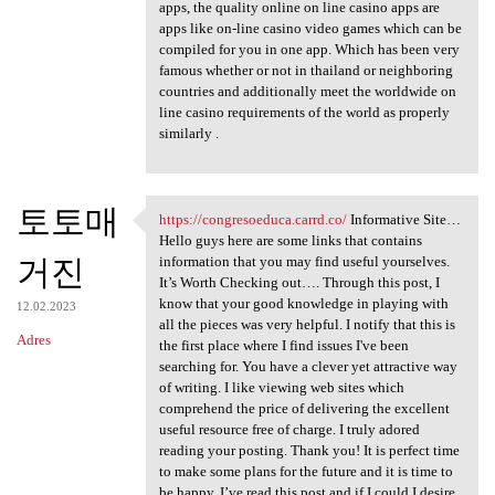
apps, the quality online on line casino apps are
apps like on-line casino video games which can be
compiled for you in one app. Which has been very
famous whether or not in thailand or neighboring
countries and additionally meet the worldwide on
line casino requirements of the world as properly
similarly .
토토매
https://congresoeduca.carrd.co/
Informative Site…
https://congresoeduca.carrd
Hello guys here are some links that contains
거진
information that you may find useful yourselves.
It’s Worth Checking out…. Through this post, I
know that your good knowledge in playing with
12.02.2023
all the pieces was very helpful. I notify that this is
Adres
the first place where I find issues I've been
searching for. You have a clever yet attractive way
of writing. I like viewing web sites which
comprehend the price of delivering the excellent
useful resource free of charge. I truly adored
reading your posting. Thank you! It is perfect time
to make some plans for the future and it is time to
be happy. I’ve read this post and if I could I desire