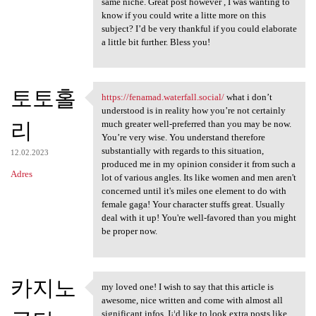
same niche. Great post however , I was wanting to
know if you could write a litte more on this
subject? I’d be very thankful if you could elaborate
a little bit further. Bless you!
토토홀
https://fenamad.waterfall.social/
what i don’t
https://fenamad.waterfall
understood is in reality how you’re not certainly
리
much greater well-preferred than you may be now.
You’re very wise. You understand therefore
substantially with regards to this situation,
12.02.2023
produced me in my opinion consider it from such a
Adres
lot of various angles. Its like women and men aren't
concerned until it's miles one element to do with
female gaga! Your character stuffs great. Usually
deal with it up! You're well-favored than you might
be proper now.
카지노
my loved one! I wish to say that this article is
my loved one! I wish to say
awesome, nice written and come with almost all
significant infos. I¡¦d like to look extra posts like