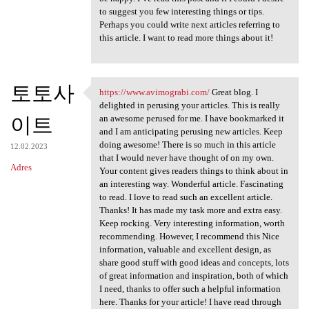
to suggest you few interesting things or tips.
Perhaps you could write next articles referring to
this article. I want to read more things about it!
토토사
https://www.avimograbi.com/
Great blog. I
https://www.avimograbi.com/
delighted in perusing your articles. This is really
이트
an awesome perused for me. I have bookmarked it
and I am anticipating perusing new articles. Keep
doing awesome! There is so much in this article
12.02.2023
that I would never have thought of on my own.
Adres
Your content gives readers things to think about in
an interesting way. Wonderful article. Fascinating
to read. I love to read such an excellent article.
Thanks! It has made my task more and extra easy.
Keep rocking. Very interesting information, worth
recommending. However, I recommend this Nice
information, valuable and excellent design, as
share good stuff with good ideas and concepts, lots
of great information and inspiration, both of which
I need, thanks to offer such a helpful information
here. Thanks for your article! I have read through