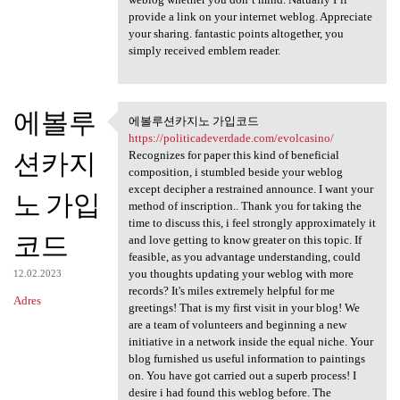
provide a link on your internet weblog. Appreciate
your sharing. fantastic points altogether, you
simply received emblem reader.
에볼루
에볼루션카지노 가입코드
에볼루션카지노 가입코드 https:/
https://politicadeverdade.com/evolcasino/
션카지
Recognizes for paper this kind of beneficial
composition, i stumbled beside your weblog
except decipher a restrained announce. I want your
노 가입
method of inscription.. Thank you for taking the
time to discuss this, i feel strongly approximately it
코드
and love getting to know greater on this topic. If
feasible, as you advantage understanding, could
you thoughts updating your weblog with more
12.02.2023
records? It's miles extremely helpful for me
Adres
greetings! That is my first visit in your blog! We
are a team of volunteers and beginning a new
initiative in a network inside the equal niche. Your
blog furnished us useful information to paintings
on. You have got carried out a superb process! I
desire i had found this weblog before. The