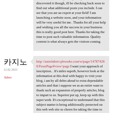
discovered it though, ill be checking back soon to
find out what additional posts you include. I can
see that you are an expert at your field! I am
launching a website soon, and your information
will be very useful for me.. Thanks for all your help
and wishing you all the success in your business.
this is really good post here. Thanks for taking the
time to post such valuable information. Quality
content is what always gets the visitors coming.
카지노
http://astrolabetv.pbworks.com/w/page/14787426
http://astrolabetv.pbworks
0/FrontPage#view=page
I want your approach of
12.02.2023
inscription... It's miles superb, however look at the
information at this deal with happy to visit your
Adres
blog, i am by all debts ahead to extra dependable
articles and that i suppose we as an entire want to
thank such an expansion of properly articles, blog
to impart to us. Superior put up, keep up with this
super work. It's exceptional to understand that this
subject matter is being additionally protected on
this web web site so cheers for taking the time to