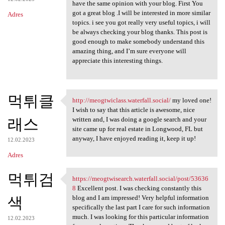
have the same opinion with your blog. First You
got a great blog .I will be interested in more similar
Adres
topics. i see you got really very useful topics, i will
be always checking your blog thanks. This post is
good enough to make somebody understand this
amazing thing, and I’m sure everyone will
appreciate this interesting things.
먹튀클
http://meogtwiclass.waterfall.social/
my loved one!
http://meogtwiclass.waterfall
I wish to say that this article is awesome, nice
래스
written and, I was doing a google search and your
site came up for real estate in Longwood, FL but
anyway, I have enjoyed reading it, keep it up!
12.02.2023
Adres
먹튀검
https://meogtwisearch.waterfall.social/post/53636
https://meogtwisearch
8
Excellent post. I was checking constantly this
색
blog and I am impressed! Very helpful information
specifically the last part I care for such information
much. I was looking for this particular information
12.02.2023