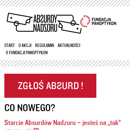
Przejdź
do
treści
START
O AKCJI
REGULAMIN
AKTUALNOŚCI
O FUNDACJI PANOPTYKON
CO NOWEGO?
Starcie Absurdów Nadzoru – jesteś na „tak”