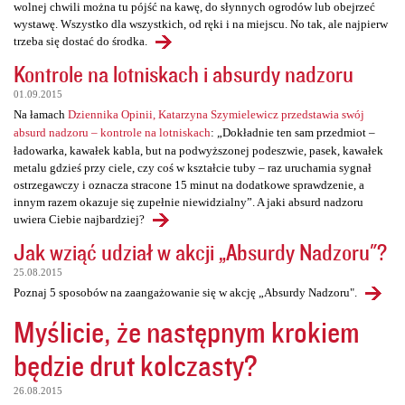
wolnej chwili można tu pójść na kawę, do słynnych ogrodów lub obejrzeć
wystawę. Wszystko dla wszystkich, od ręki i na miejscu. No tak, ale najpierw
trzeba się dostać do środka.
Kontrole na lotniskach i absurdy nadzoru
01.09.2015
Na łamach
Dziennika Opinii, Katarzyna Szymielewicz przedstawia swój
absurd nadzoru – kontrole na lotniskach
: „Dokładnie ten sam przedmiot –
ładowarka, kawałek kabla, but na podwyższonej podeszwie, pasek, kawałek
metalu gdzieś przy ciele, czy coś w kształcie tuby – raz uruchamia sygnał
ostrzegawczy i oznacza stracone 15 minut na dodatkowe sprawdzenie, a
innym razem okazuje się zupełnie niewidzialny”. A jaki absurd nadzoru
uwiera Ciebie najbardziej?
Jak wziąć udział w akcji „Absurdy Nadzoru"?
25.08.2015
Poznaj 5 sposobów na zaangażowanie się w akcję „Absurdy Nadzoru".
Myślicie, że następnym krokiem
będzie drut kolczasty?
26.08.2015