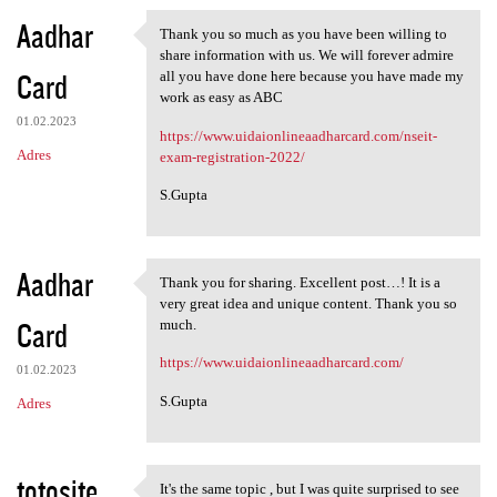
Aadhar
Thank you so much as you have been willing to
Thank you so much as you have
share information with us. We will forever admire
Card
all you have done here because you have made my
work as easy as ABC
01.02.2023
https://www.uidaionlineaadharcard.com/nseit-
Adres
exam-registration-2022/
S.Gupta
Aadhar
Thank you for sharing. Excellent post…! It is a
Thank you for sharing.
very great idea and unique content. Thank you so
Card
much.
https://www.uidaionlineaadharcard.com/
01.02.2023
S.Gupta
Adres
totosite
It's the same topic , but I was quite surprised to see