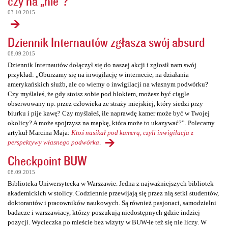
czy na „nie”?
03.10.2015
Dziennik Internautów zgłasza swój absurd
08.09.2015
Dziennik Internautów dołączył się do naszej akcji i zgłosił nam swój
przykład: „Oburzamy się na inwigilację w internecie, na działania
amerykańskich służb, ale co wiemy o inwigilacji na własnym podwórku?
Czy myślałeś, że gdy stoisz sobie pod blokiem, możesz być ciągle
obserwowany np. przez człowieka ze straży miejskiej, który siedzi przy
biurku i pije kawę? Czy myślałeś, ile naprawdę kamer może być w Twojej
okolicy? A może spojrzysz na mapkę, która może to ukazywać?”. Polecamy
artykuł Marcina Maja:
Ktoś nasikał pod kamerą, czyli inwigilacja z
perspektywy własnego podwórka
.
Checkpoint BUW
08.09.2015
Biblioteka Uniwersytecka w Warszawie. Jedna z najważniejszych bibliotek
akademickich w stolicy. Codziennie przewijają się przez nią setki studentów,
doktorantów i pracowników naukowych. Są również pasjonaci, samodzielni
badacze i warszawiacy, którzy poszukują niedostępnych gdzie indziej
pozycji. Wycieczka po mieście bez wizyty w BUW-ie też się nie liczy. W