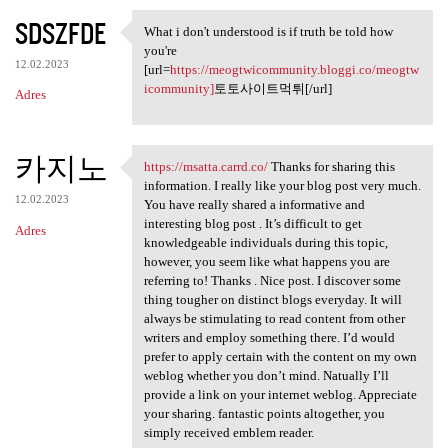
SDSZFDE
What i don't understood is if truth be told how
What i don't understood is if
you're
12.02.2023
[url=
https://meogtwicommunity.bloggi.co/meogtw
icommunity]
토토사이트먹튀[/url]
Adres
카지노
https://msatta.carrd.co/
Thanks for sharing this
https://msatta.carrd.co/
information. I really like your blog post very much.
12.02.2023
You have really shared a informative and
interesting blog post . It’s difficult to get
Adres
knowledgeable individuals during this topic,
however, you seem like what happens you are
referring to! Thanks . Nice post. I discover some
thing tougher on distinct blogs everyday. It will
always be stimulating to read content from other
writers and employ something there. I’d would
prefer to apply certain with the content on my own
weblog whether you don’t mind. Natually I’ll
provide a link on your internet weblog. Appreciate
your sharing. fantastic points altogether, you
simply received emblem reader.