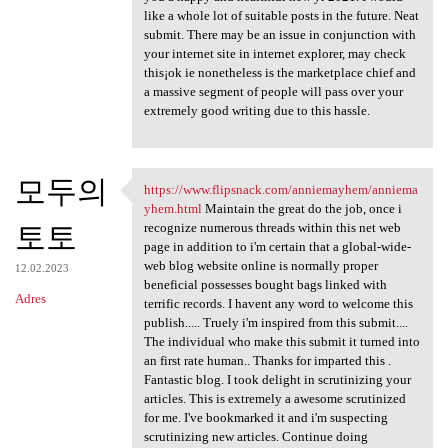
like a whole lot of suitable posts in the future. Neat
submit. There may be an issue in conjunction with
your internet site in internet explorer, may check
this¡ok ie nonetheless is the marketplace chief and
a massive segment of people will pass over your
extremely good writing due to this hassle.
모두의
https://www.flipsnack.com/anniemayhem/anniema
https://www.flipsnack.com
yhem.html
Maintain the great do the job, once i
토토
recognize numerous threads within this net web
page in addition to i'm certain that a global-wide-
web blog website online is normally proper
12.02.2023
beneficial possesses bought bags linked with
Adres
terrific records. I havent any word to welcome this
publish..... Truely i'm inspired from this submit....
The individual who make this submit it turned into
an first rate human.. Thanks for imparted this .
Fantastic blog. I took delight in scrutinizing your
articles. This is extremely a awesome scrutinized
for me. I've bookmarked it and i'm suspecting
scrutinizing new articles. Continue doing