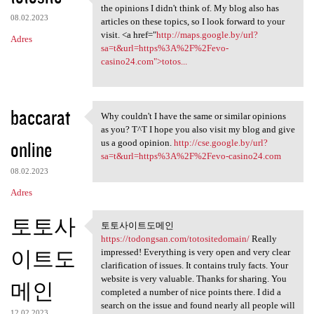
It's the same topic , but I
the opinions I didn't think of. My blog also has
08.02.2023
articles on these topics, so I look forward to your
visit. <a href="
http://maps.google.by/url?
Adres
sa=t&url=https%3A%2F%2Fevo-
casino24.com">totos...
baccarat
Why couldn't I have the same or similar opinions
Why couldn't I have the same
as you? T^T I hope you also visit my blog and give
online
us a good opinion.
http://cse.google.by/url?
sa=t&url=https%3A%2F%2Fevo-casino24.com
08.02.2023
Adres
토토사
토토사이트도메인
토토사이트도메인
https://todongsan.com/totositedomain/
Really
https://todongsan
이트도
impressed! Everything is very open and very clear
clarification of issues. It contains truly facts. Your
website is very valuable. Thanks for sharing. You
메인
completed a number of nice points there. I did a
search on the issue and found nearly all people will
12.02.2023