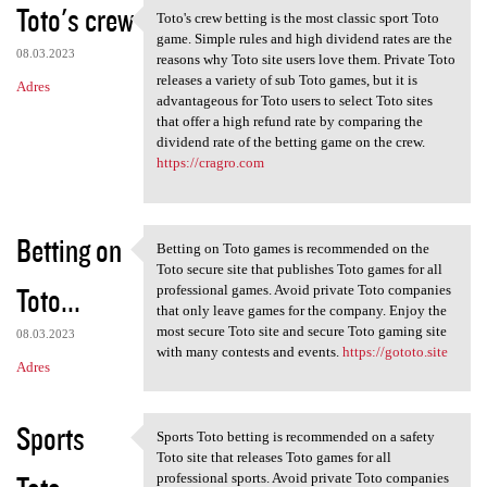
Toto's crew
Toto's crew betting is the most classic sport Toto
Toto's crew betting is the
game. Simple rules and high dividend rates are the
08.03.2023
reasons why Toto site users love them. Private Toto
releases a variety of sub Toto games, but it is
Adres
advantageous for Toto users to select Toto sites
that offer a high refund rate by comparing the
dividend rate of the betting game on the crew.
https://cragro.com
Betting on
Betting on Toto games is recommended on the
Betting on Toto games is
Toto secure site that publishes Toto games for all
Toto...
professional games. Avoid private Toto companies
that only leave games for the company. Enjoy the
most secure Toto site and secure Toto gaming site
08.03.2023
with many contests and events.
https://gototo.site
Adres
Sports
Sports Toto betting is recommended on a safety
Sports Toto betting is
Toto site that releases Toto games for all
professional sports. Avoid private Toto companies