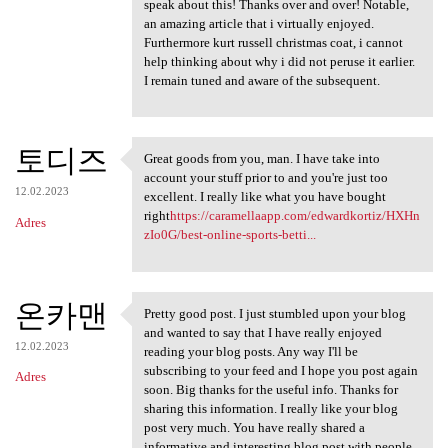
speak about this! Thanks over and over! Notable,
an amazing article that i virtually enjoyed.
Furthermore kurt russell christmas coat, i cannot
help thinking about why i did not peruse it earlier.
I remain tuned and aware of the subsequent.
토디즈
Great goods from you, man. I have take into
Great goods from you, man. I
account your stuff prior to and you're just too
12.02.2023
excellent. I really like what you have bought
right
https://caramellaapp.com/edwardkortiz/HXHn
Adres
zIo0G/best-online-sports-betti...
온카맨
Pretty good post. I just stumbled upon your blog
Pretty good post. I just
and wanted to say that I have really enjoyed
12.02.2023
reading your blog posts. Any way I'll be
subscribing to your feed and I hope you post again
Adres
soon. Big thanks for the useful info. Thanks for
sharing this information. I really like your blog
post very much. You have really shared a
informative and interesting blog post with people..