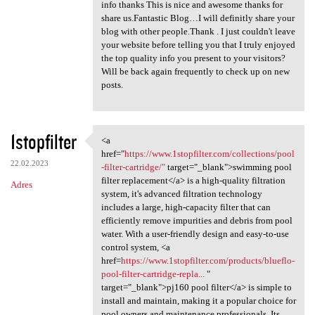
info thanks This is nice and awesome thanks for
share us.Fantastic Blog…I will definitly share your
blog with other people.Thank . I just couldn't leave
your website before telling you that I truly enjoyed
the top quality info you present to your visitors?
Will be back again frequently to check up on new
posts.
1stopfilter
<a
<a href="https://www
href="
https://www.1stopfilter.com/collections/pool
22.02.2023
-filter-cartridge/"
target="_blank">swimming pool
filter replacement</a> is a high-quality filtration
Adres
system, it's advanced filtration technology
includes a large, high-capacity filter that can
efficiently remove impurities and debris from pool
water. With a user-friendly design and easy-to-use
control system, <a
href=
https://www.1stopfilter.com/products/blueflo-
pool-filter-cartridge-repla...
"
target="_blank">pj160 pool filter</a> is simple to
install and maintain, making it a popular choice for
pool owners and maintenance professionals. Its