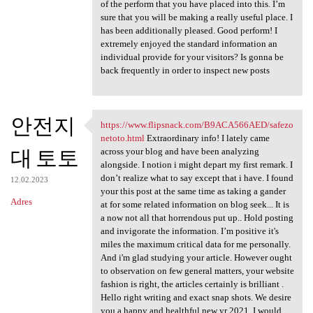
of the perform that you have placed into this. I’m
sure that you will be making a really useful place. I
has been additionally pleased. Good perform! I
extremely enjoyed the standard information an
individual provide for your visitors? Is gonna be
back frequently in order to inspect new posts
안전지
https://www.flipsnack.com/B9ACA566AED/safezo
https://www.flipsnack.com
netoto.html
Extraordinary info! I lately came
대 토토
across your blog and have been analyzing
alongside. I notion i might depart my first remark. I
don’t realize what to say except that i have. I found
12.02.2023
your this post at the same time as taking a gander
Adres
at for some related information on blog seek... It is
a now not all that horrendous put up.. Hold posting
and invigorate the information. I’m positive it's
miles the maximum critical data for me personally.
And i'm glad studying your article. However ought
to observation on few general matters, your website
fashion is right, the articles certainly is brilliant .
Hello right writing and exact snap shots. We desire
you a happy and healthful new yr 2021. I would