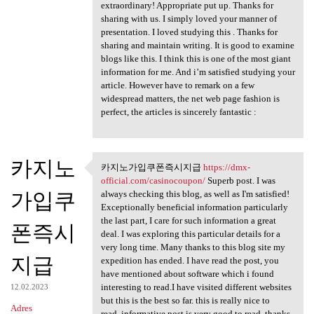
extraordinary! Appropriate put up. Thanks for
sharing with us. I simply loved your manner of
presentation. I loved studying this . Thanks for
sharing and maintain writing. It is good to examine
blogs like this. I think this is one of the most giant
information for me. And i’m satisfied studying your
article. However have to remark on a few
widespread matters, the net web page fashion is
perfect, the articles is sincerely fantastic :
카지노
카지노가입쿠폰즉시지급
https://dmx-
카지노가입쿠폰즉시지급
official.com/casinocoupon/
Superb post. I was
https://dmx
가입쿠
always checking this blog, as well as I'm satisfied!
Exceptionally beneficial information particularly
the last part, I care for such information a great
폰즉시
deal. I was exploring this particular details for a
very long time. Many thanks to this blog site my
지급
expedition has ended. I have read the post, you
have mentioned about software which i found
interesting to read.I have visited different websites
12.02.2023
but this is the best so far. this is really nice to
Adres
read..informative post is very good to read..thanks