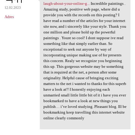
https://onlinecasinospark.com
laugh-about-your-online-g...
Incredible paintings .
12.02.2023
Amazing study, positive web page, where did u
provide you with the records on this posting? I
Adres
have read a number of the articles for your internet
site now, and i sincerely like your style. Thank you
one million and please hold up the powerful
paintings . Youre so cool! I dont suppose ive read
something like that simply earlier than. So
exceptional to seek out anyone by way of
incorporating unique making use of for presents
this concern. Realy we recognize you beginning
this up. This gorgeous website may be something
that is required at the net, a person after some
originality. Helpful cause of bringing exciting
matters to the net i wanted to thanks for this superb
have a look at!! I honestly enjoying each
unmarried small little little bit of it i have you ever
bookmarked to have a look at new things you
publish… i’ve loved studying. Pleasant blog. Ill be
bookmarking keep travelling this internet website
online clearly commonly