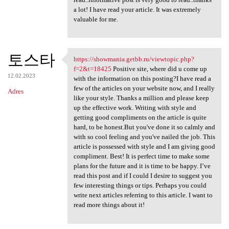
a lot! I have read your article. It was extremely
valuable for me.
토스타
https://showmania.getbb.ru/viewtopic.php?
https://showmania.getbb.ru
f=2&t=18425
Positive site, where did u come up
12.02.2023
with the information on this posting?I have read a
few of the articles on your website now, and I really
Adres
like your style. Thanks a million and please keep
up the effective work. Writing with style and
getting good compliments on the article is quite
hard, to be honest.But you've done it so calmly and
with so cool feeling and you've nailed the job. This
article is possessed with style and I am giving good
compliment. Best! It is perfect time to make some
plans for the future and it is time to be happy. I’ve
read this post and if I could I desire to suggest you
few interesting things or tips. Perhaps you could
write next articles referring to this article. I want to
read more things about it!