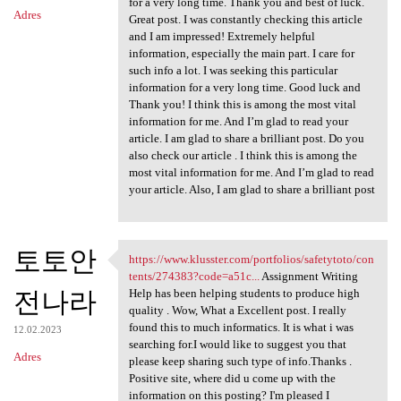
for a very long time. Thank you and best of luck.
Adres
Great post. I was constantly checking this article
and I am impressed! Extremely helpful
information, especially the main part. I care for
such info a lot. I was seeking this particular
information for a very long time. Good luck and
Thank you! I think this is among the most vital
information for me. And I’m glad to read your
article. I am glad to share a brilliant post. Do you
also check our article . I think this is among the
most vital information for me. And I’m glad to read
your article. Also, I am glad to share a brilliant post
토토안
https://www.klusster.com/portfolios/safetytoto/con
https://www.klusster.com
tents/274383?code=a51c...
Assignment Writing
전나라
Help has been helping students to produce high
quality . Wow, What a Excellent post. I really
found this to much informatics. It is what i was
12.02.2023
searching for.I would like to suggest you that
Adres
please keep sharing such type of info.Thanks .
Positive site, where did u come up with the
information on this posting? I'm pleased I