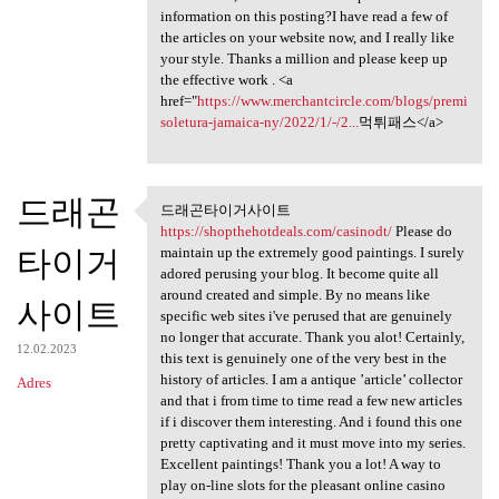
information on this posting?I have read a few of
the articles on your website now, and I really like
your style. Thanks a million and please keep up
the effective work . <a
href="
https://www.merchantcircle.com/blogs/premi
soletura-jamaica-ny/2022/1/-/2...
먹튀패스</a>
드래곤
드래곤타이거사이트
드래곤타이거사이트 https:/
https://shopthehotdeals.com/casinodt/
Please do
타이거
maintain up the extremely good paintings. I surely
adored perusing your blog. It become quite all
around created and simple. By no means like
사이트
specific web sites i've perused that are genuinely
no longer that accurate. Thank you alot! Certainly,
12.02.2023
this text is genuinely one of the very best in the
history of articles. I am a antique ’article’ collector
Adres
and that i from time to time read a few new articles
if i discover them interesting. And i found this one
pretty captivating and it must move into my series.
Excellent paintings! Thank you a lot! A way to
play on-line slots for the pleasant online casino