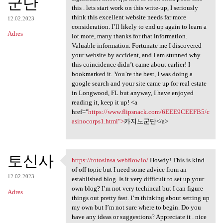
군단
this . lets start work on this write-up, I seriously
think this excellent website needs far more
12.02.2023
consideration. I’ll likely to end up again to learn a
Adres
lot more, many thanks for that information.
Valuable information. Fortunate me I discovered
your website by accident, and I am stunned why
this coincidence didn’t came about earlier! I
bookmarked it. You’re the best, I was doing a
google search and your site came up for real estate
in Longwood, FL but anyway, I have enjoyed
reading it, keep it up! <a
href="
https://www.flipsnack.com/6EEE9CEEFB5/c
asinocorps1.html">
카지노군단</a>
토신사
https://totosinsa.webflow.io/
Howdy! This is kind
https://totosinsa.webflow.io/
of off topic but I need some advice from an
12.02.2023
established blog. Is it very difficult to set up your
own blog? I’m not very techincal but I can figure
Adres
things out pretty fast. I’m thinking about setting up
my own but I’m not sure where to begin. Do you
have any ideas or suggestions? Appreciate it . nice