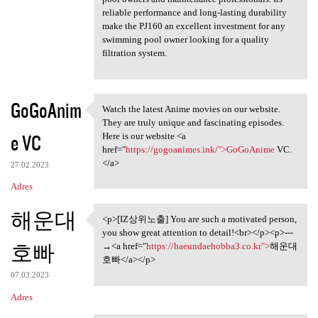
reliable performance and long-lasting durability
make the PJ160 an excellent investment for any
swimming pool owner looking for a quality
filtration system.
GoGoAnim
Watch the latest Anime movies on our website.
Watch the latest Anime movies
They are truly unique and fascinating episodes.
e VC
Here is our website <a
href="
https://gogoanimes.ink/">GoGoAnime
VC.
</a>
27.02.2023
Adres
해운대
<p>[IZ상위노출] You are such a motivated person,
<p>[IZ상위노출] You are such a
you show great attention to detail!<br></p><p>---
호빠
→<a href="
https://haeundaehobba3.co.kr">
해운대
호빠</a></p>
07.03.2023
Adres