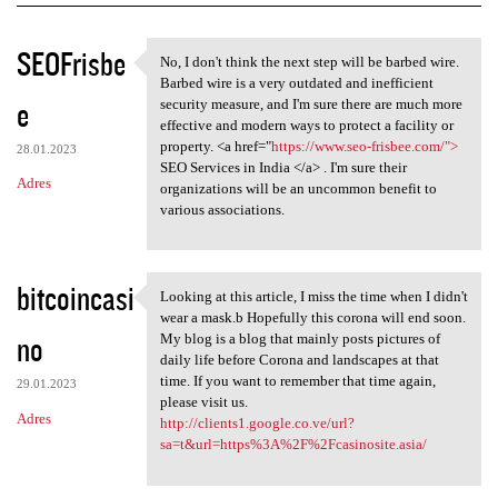
K
SEOFrisbe
No, I don't think the next step will be barbed wire.
No, I don't think the next
o
Barbed wire is a very outdated and inefficient
e
m
security measure, and I'm sure there are much more
effective and modern ways to protect a facility or
e
property. <a href="
https://www.seo-frisbee.com/">
28.01.2023
n
SEO Services in India </a> . I'm sure their
Adres
organizations will be an uncommon benefit to
t
various associations.
a
r
bitcoincasi
z
Looking at this article, I miss the time when I didn't
Looking at this article, I
wear a mask.b Hopefully this corona will end soon.
e
no
My blog is a blog that mainly posts pictures of
daily life before Corona and landscapes at that
time. If you want to remember that time again,
29.01.2023
please visit us.
Adres
http://clients1.google.co.ve/url?
sa=t&url=https%3A%2F%2Fcasinosite.asia/