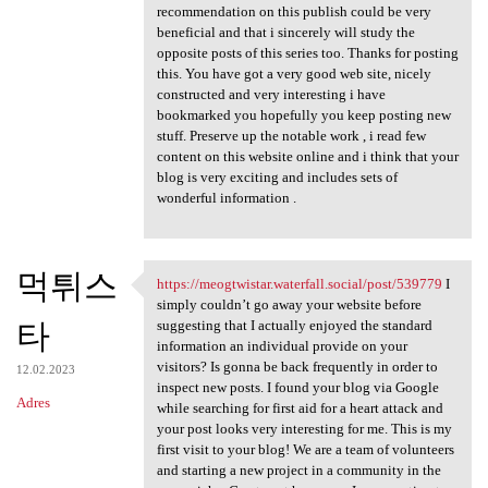
recommendation on this publish could be very
beneficial and that i sincerely will study the
opposite posts of this series too. Thanks for posting
this. You have got a very good web site, nicely
constructed and very interesting i have
bookmarked you hopefully you keep posting new
stuff. Preserve up the notable work , i read few
content on this website online and i think that your
blog is very exciting and includes sets of
wonderful information .
먹튀스
https://meogtwistar.waterfall.social/post/539779
I
https://meogtwistar.waterfall
simply couldn’t go away your website before
타
suggesting that I actually enjoyed the standard
information an individual provide on your
visitors? Is gonna be back frequently in order to
12.02.2023
inspect new posts. I found your blog via Google
Adres
while searching for first aid for a heart attack and
your post looks very interesting for me. This is my
first visit to your blog! We are a team of volunteers
and starting a new project in a community in the