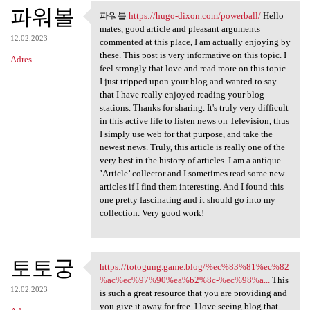
파워볼
파워볼
https://hugo-dixon.com/powerball/
Hello
파워볼 https://hugo-dixon.com
mates, good article and pleasant arguments
12.02.2023
commented at this place, I am actually enjoying by
these. This post is very informative on this topic. I
Adres
feel strongly that love and read more on this topic.
I just tripped upon your blog and wanted to say
that I have really enjoyed reading your blog
stations. Thanks for sharing. It's truly very difficult
in this active life to listen news on Television, thus
I simply use web for that purpose, and take the
newest news. Truly, this article is really one of the
very best in the history of articles. I am a antique
’Article’ collector and I sometimes read some new
articles if I find them interesting. And I found this
one pretty fascinating and it should go into my
collection. Very good work!
토토궁
https://totogung.game.blog/%ec%83%81%ec%82
https://totogung.game.blog/
%ac%ec%97%90%ea%b2%8c-%ec%98%a...
This
12.02.2023
is such a great resource that you are providing and
you give it away for free. I love seeing blog that