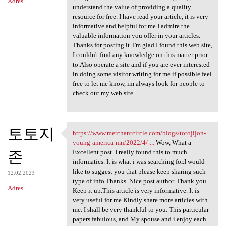
Adres
understand the value of providing a quality
resource for free. I have read your article, it is very
informative and helpful for me.I admire the
valuable information you offer in your articles.
Thanks for posting it. I'm glad I found this web site,
I couldn't find any knowledge on this matter prior
to.Also operate a site and if you are ever interested
in doing some visitor writing for me if possible feel
free to let me know, im always look for people to
check out my web site.
토토지
https://www.merchantcircle.com/blogs/totojijon-
https://www.merchantcircle
young-america-mn/2022/4/-...
Wow, What a
존
Excellent post. I really found this to much
informatics. It is what i was searching for.I would
like to suggest you that please keep sharing such
12.02.2023
type of info.Thanks. Nice post author. Thank you.
Adres
Keep it up.This article is very informative. It is
very useful for me.Kindly share more articles with
me. I shall be very thankful to you. This particular
papers fabulous, and My spouse and i enjoy each