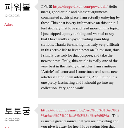
파워볼
파워볼
https://hugo-dixon.com/powerball/
Hello
파워볼 https://hugo-dixon.com
mates, good article and pleasant arguments
12.02.2023
commented at this place, I am actually enjoying by
these. This post is very informative on this topic. I
Adres
feel strongly that love and read more on this topic.
I just tripped upon your blog and wanted to say
that I have really enjoyed reading your blog
stations. Thanks for sharing. It's truly very difficult
in this active life to listen news on Television, thus
I simply use web for that purpose, and take the
newest news. Truly, this article is really one of the
very best in the history of articles. I am a antique
’Article’ collector and I sometimes read some new
articles if I find them interesting. And I found this
one pretty fascinating and it should go into my
collection. Very good work!
토토궁
https://totogung.game.blog/%ec%83%81%ec%82
https://totogung.game.blog/
%ac%ec%97%90%ea%b2%8c-%ec%98%a...
This
12.02.2023
is such a great resource that you are providing and
you give it away for free. I love seeing blog that