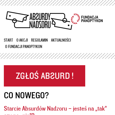
Przejdź
do
treści
START
O AKCJI
REGULAMIN
AKTUALNOŚCI
O FUNDACJI PANOPTYKON
CO NOWEGO?
Starcie Absurdów Nadzoru – jesteś na „tak”