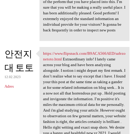
of the perform that you have placed into this. I’m
sure that you will be making a really useful place. I
has been additionally pleased. Good perform! I
extremely enjoyed the standard information an
individual provide for your visitors? Is gonna be
back frequently in order to inspect new posts
안전지
https://www.flipsnack.com/B9ACA566AED/safezo
https://www.flipsnack.com
netoto.html
Extraordinary info! I lately came
대 토토
across your blog and have been analyzing
alongside. I notion i might depart my first remark. I
don’t realize what to say except that i have. I found
12.02.2023
your this post at the same time as taking a gander
Adres
at for some related information on blog seek... It is
a now not all that horrendous put up.. Hold posting
and invigorate the information. I’m positive it's
miles the maximum critical data for me personally.
And i'm glad studying your article. However ought
to observation on few general matters, your website
fashion is right, the articles certainly is brilliant .
Hello right writing and exact snap shots. We desire
you a happy and healthful new yr 2021. I would