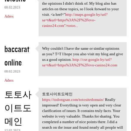
It's the same topic , but I
the opinions I didn't think of. My blog also has
08.02.2023
articles on these topics, so I look forward to your
visit. <a href="
http://maps.google.by/url?
Adres
sa=t&url=https%3A%2F%2Fevo-
casino24.com">totos...
baccarat
Why couldn't I have the same or similar opinions
Why couldn't I have the same
as you? T^T I hope you also visit my blog and give
online
us a good opinion.
http://cse.google.by/url?
sa=t&url=https%3A%2F%2Fevo-casino24.com
08.02.2023
Adres
토토사
토토사이트도메인
토토사이트도메인
https://todongsan.com/totositedomain/
Really
https://todongsan
이트도
impressed! Everything is very open and very clear
clarification of issues. It contains truly facts. Your
website is very valuable. Thanks for sharing. You
메인
completed a number of nice points there. I did a
search on the issue and found nearly all people will
12.02.2023