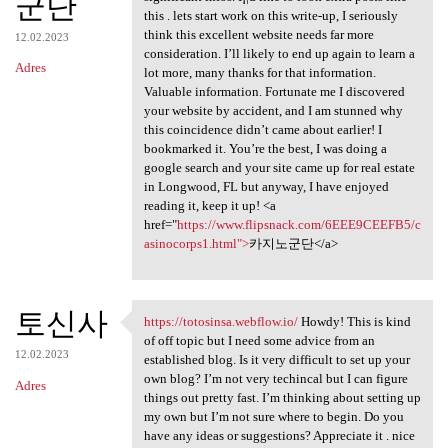
군단
this . lets start work on this write-up, I seriously
think this excellent website needs far more
12.02.2023
consideration. I’ll likely to end up again to learn a
Adres
lot more, many thanks for that information.
Valuable information. Fortunate me I discovered
your website by accident, and I am stunned why
this coincidence didn’t came about earlier! I
bookmarked it. You’re the best, I was doing a
google search and your site came up for real estate
in Longwood, FL but anyway, I have enjoyed
reading it, keep it up! <a
href="
https://www.flipsnack.com/6EEE9CEEFB5/c
asinocorps1.html">
카지노군단</a>
토신사
https://totosinsa.webflow.io/
Howdy! This is kind
https://totosinsa.webflow.io/
of off topic but I need some advice from an
12.02.2023
established blog. Is it very difficult to set up your
own blog? I’m not very techincal but I can figure
Adres
things out pretty fast. I’m thinking about setting up
my own but I’m not sure where to begin. Do you
have any ideas or suggestions? Appreciate it . nice