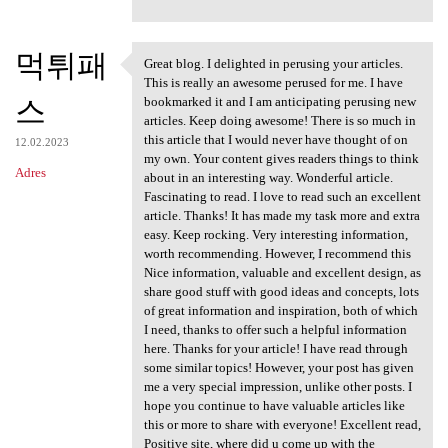
먹튀패
Great blog. I delighted in perusing your articles.
Great blog. I delighted in
This is really an awesome perused for me. I have
스
bookmarked it and I am anticipating perusing new
articles. Keep doing awesome! There is so much in
this article that I would never have thought of on
12.02.2023
my own. Your content gives readers things to think
Adres
about in an interesting way. Wonderful article.
Fascinating to read. I love to read such an excellent
article. Thanks! It has made my task more and extra
easy. Keep rocking. Very interesting information,
worth recommending. However, I recommend this
Nice information, valuable and excellent design, as
share good stuff with good ideas and concepts, lots
of great information and inspiration, both of which
I need, thanks to offer such a helpful information
here. Thanks for your article! I have read through
some similar topics! However, your post has given
me a very special impression, unlike other posts. I
hope you continue to have valuable articles like
this or more to share with everyone! Excellent read,
Positive site, where did u come up with the