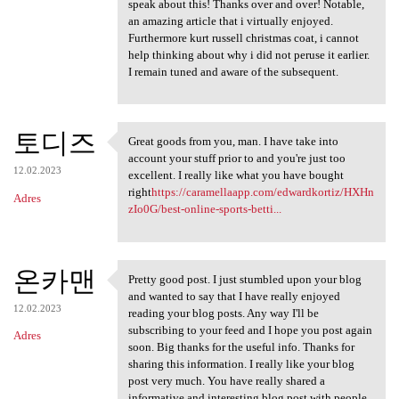
speak about this! Thanks over and over! Notable,
an amazing article that i virtually enjoyed.
Furthermore kurt russell christmas coat, i cannot
help thinking about why i did not peruse it earlier.
I remain tuned and aware of the subsequent.
토디즈
Great goods from you, man. I have take into
Great goods from you, man. I
account your stuff prior to and you're just too
12.02.2023
excellent. I really like what you have bought
right
https://caramellaapp.com/edwardkortiz/HXHn
Adres
zIo0G/best-online-sports-betti...
온카맨
Pretty good post. I just stumbled upon your blog
Pretty good post. I just
and wanted to say that I have really enjoyed
12.02.2023
reading your blog posts. Any way I'll be
subscribing to your feed and I hope you post again
Adres
soon. Big thanks for the useful info. Thanks for
sharing this information. I really like your blog
post very much. You have really shared a
informative and interesting blog post with people..