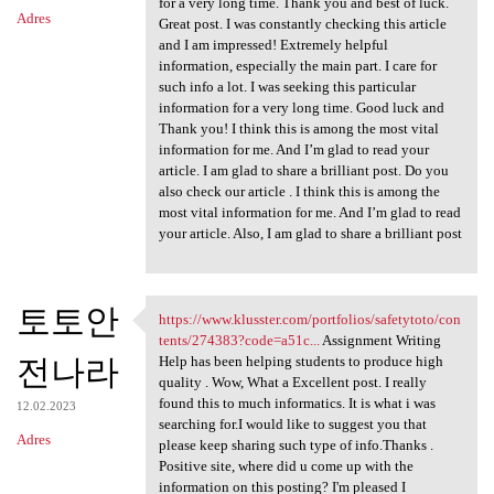
for a very long time. Thank you and best of luck.
Adres
Great post. I was constantly checking this article
and I am impressed! Extremely helpful
information, especially the main part. I care for
such info a lot. I was seeking this particular
information for a very long time. Good luck and
Thank you! I think this is among the most vital
information for me. And I’m glad to read your
article. I am glad to share a brilliant post. Do you
also check our article . I think this is among the
most vital information for me. And I’m glad to read
your article. Also, I am glad to share a brilliant post
토토안
https://www.klusster.com/portfolios/safetytoto/con
https://www.klusster.com
tents/274383?code=a51c...
Assignment Writing
전나라
Help has been helping students to produce high
quality . Wow, What a Excellent post. I really
found this to much informatics. It is what i was
12.02.2023
searching for.I would like to suggest you that
Adres
please keep sharing such type of info.Thanks .
Positive site, where did u come up with the
information on this posting? I'm pleased I