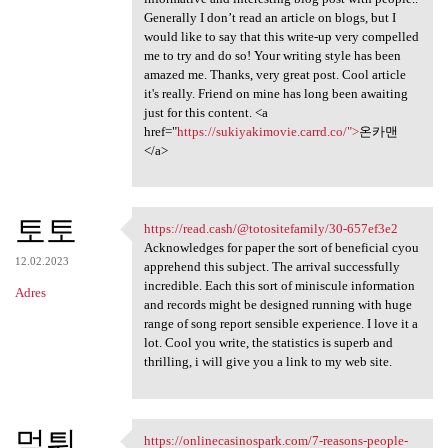
Generally I don’t read an article on blogs, but I
would like to say that this write-up very compelled
me to try and do so! Your writing style has been
amazed me. Thanks, very great post. Cool article
it's really. Friend on mine has long been awaiting
just for this content. <a
href="
https://sukiyakimovie.carrd.co/">
온카맨
</a>
토토
https://read.cash/@totositefamily/30-657ef3e2
https://read.cash/
Acknowledges for paper the sort of beneficial cyou
12.02.2023
apprehend this subject. The arrival successfully
incredible. Each this sort of miniscule information
Adres
and records might be designed running with huge
range of song report sensible experience. I love it a
lot. Cool you write, the statistics is superb and
thrilling, i will give you a link to my web site.
먹튀
https://onlinecasinospark.com/7-reasons-people-