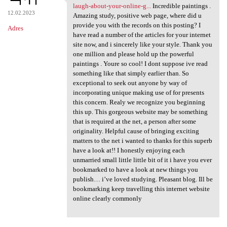
https://onlinecasinospark.com
laugh-about-your-online-g...
Incredible paintings .
12.02.2023
Amazing study, positive web page, where did u
provide you with the records on this posting? I
Adres
have read a number of the articles for your internet
site now, and i sincerely like your style. Thank you
one million and please hold up the powerful
paintings . Youre so cool! I dont suppose ive read
something like that simply earlier than. So
exceptional to seek out anyone by way of
incorporating unique making use of for presents
this concern. Realy we recognize you beginning
this up. This gorgeous website may be something
that is required at the net, a person after some
originality. Helpful cause of bringing exciting
matters to the net i wanted to thanks for this superb
have a look at!! I honestly enjoying each
unmarried small little little bit of it i have you ever
bookmarked to have a look at new things you
publish… i’ve loved studying. Pleasant blog. Ill be
bookmarking keep travelling this internet website
online clearly commonly