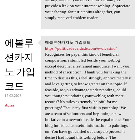
provide a link on your internet weblog. Appreciate
your sharing. fantastic points altogether, you
simply received emblem reader.
에볼루
에볼루션카지노 가입코드
에볼루션카지노 가입코드 https:/
https://politicadeverdade.com/evolcasino/
션카지
Recognizes for paper this kind of beneficial
composition, i stumbled beside your weblog
except decipher a restrained announce. I want your
노 가입
method of inscription.. Thank you for taking the
time to discuss this, i feel strongly approximately it
코드
and love getting to know greater on this topic. If
feasible, as you advantage understanding, could
you thoughts updating your weblog with more
12.02.2023
records? It's miles extremely helpful for me
Adres
greetings! That is my first visit in your blog! We
are a team of volunteers and beginning a new
initiative in a network inside the equal niche. Your
blog furnished us useful information to paintings
on. You have got carried out a superb process! I
desire i had found this weblog before. The