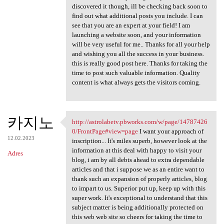
discovered it though, ill be checking back soon to
find out what additional posts you include. I can
see that you are an expert at your field! I am
launching a website soon, and your information
will be very useful for me.. Thanks for all your help
and wishing you all the success in your business.
this is really good post here. Thanks for taking the
time to post such valuable information. Quality
content is what always gets the visitors coming.
카지노
http://astrolabetv.pbworks.com/w/page/14787426
http://astrolabetv.pbworks
0/FrontPage#view=page
I want your approach of
12.02.2023
inscription... It's miles superb, however look at the
information at this deal with happy to visit your
Adres
blog, i am by all debts ahead to extra dependable
articles and that i suppose we as an entire want to
thank such an expansion of properly articles, blog
to impart to us. Superior put up, keep up with this
super work. It's exceptional to understand that this
subject matter is being additionally protected on
this web web site so cheers for taking the time to