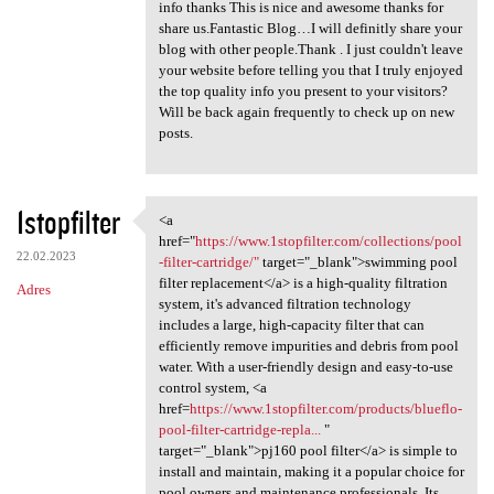
info thanks This is nice and awesome thanks for
share us.Fantastic Blog…I will definitly share your
blog with other people.Thank . I just couldn't leave
your website before telling you that I truly enjoyed
the top quality info you present to your visitors?
Will be back again frequently to check up on new
posts.
1stopfilter
<a
<a href="https://www
href="
https://www.1stopfilter.com/collections/pool
22.02.2023
-filter-cartridge/"
target="_blank">swimming pool
filter replacement</a> is a high-quality filtration
Adres
system, it's advanced filtration technology
includes a large, high-capacity filter that can
efficiently remove impurities and debris from pool
water. With a user-friendly design and easy-to-use
control system, <a
href=
https://www.1stopfilter.com/products/blueflo-
pool-filter-cartridge-repla...
"
target="_blank">pj160 pool filter</a> is simple to
install and maintain, making it a popular choice for
pool owners and maintenance professionals. Its