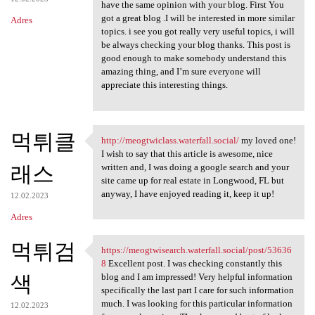
have the same opinion with your blog. First You
got a great blog .I will be interested in more similar
Adres
topics. i see you got really very useful topics, i will
be always checking your blog thanks. This post is
good enough to make somebody understand this
amazing thing, and I’m sure everyone will
appreciate this interesting things.
먹튀클
http://meogtwiclass.waterfall.social/
my loved one!
http://meogtwiclass.waterfall
I wish to say that this article is awesome, nice
래스
written and, I was doing a google search and your
site came up for real estate in Longwood, FL but
anyway, I have enjoyed reading it, keep it up!
12.02.2023
Adres
먹튀검
https://meogtwisearch.waterfall.social/post/53636
https://meogtwisearch
8
Excellent post. I was checking constantly this
색
blog and I am impressed! Very helpful information
specifically the last part I care for such information
much. I was looking for this particular information
12.02.2023