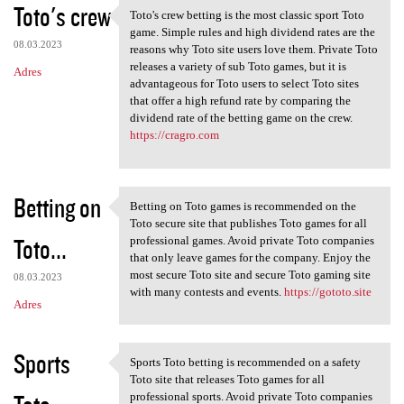
Toto's crew
Toto's crew betting is the most classic sport Toto
Toto's crew betting is the
game. Simple rules and high dividend rates are the
08.03.2023
reasons why Toto site users love them. Private Toto
releases a variety of sub Toto games, but it is
Adres
advantageous for Toto users to select Toto sites
that offer a high refund rate by comparing the
dividend rate of the betting game on the crew.
https://cragro.com
Betting on
Betting on Toto games is recommended on the
Betting on Toto games is
Toto secure site that publishes Toto games for all
Toto...
professional games. Avoid private Toto companies
that only leave games for the company. Enjoy the
most secure Toto site and secure Toto gaming site
08.03.2023
with many contests and events.
https://gototo.site
Adres
Sports
Sports Toto betting is recommended on a safety
Sports Toto betting is
Toto site that releases Toto games for all
professional sports. Avoid private Toto companies