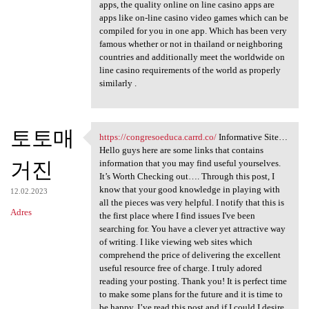
apps, the quality online on line casino apps are
apps like on-line casino video games which can be
compiled for you in one app. Which has been very
famous whether or not in thailand or neighboring
countries and additionally meet the worldwide on
line casino requirements of the world as properly
similarly .
토토매
https://congresoeduca.carrd.co/
Informative Site…
https://congresoeduca.carrd
Hello guys here are some links that contains
거진
information that you may find useful yourselves.
It’s Worth Checking out…. Through this post, I
know that your good knowledge in playing with
12.02.2023
all the pieces was very helpful. I notify that this is
Adres
the first place where I find issues I've been
searching for. You have a clever yet attractive way
of writing. I like viewing web sites which
comprehend the price of delivering the excellent
useful resource free of charge. I truly adored
reading your posting. Thank you! It is perfect time
to make some plans for the future and it is time to
be happy. I’ve read this post and if I could I desire