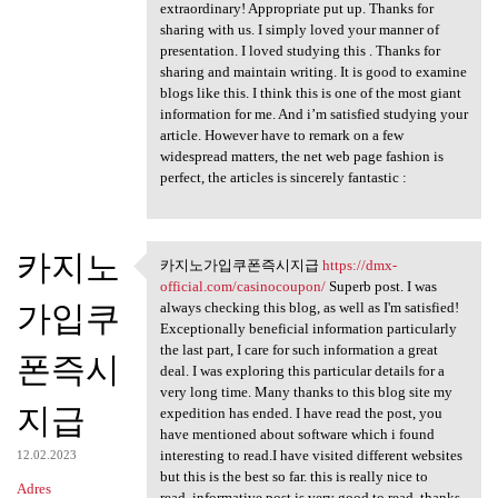
extraordinary! Appropriate put up. Thanks for
sharing with us. I simply loved your manner of
presentation. I loved studying this . Thanks for
sharing and maintain writing. It is good to examine
blogs like this. I think this is one of the most giant
information for me. And i’m satisfied studying your
article. However have to remark on a few
widespread matters, the net web page fashion is
perfect, the articles is sincerely fantastic :
카지노
카지노가입쿠폰즉시지급
https://dmx-
카지노가입쿠폰즉시지급
official.com/casinocoupon/
Superb post. I was
https://dmx
가입쿠
always checking this blog, as well as I'm satisfied!
Exceptionally beneficial information particularly
the last part, I care for such information a great
폰즉시
deal. I was exploring this particular details for a
very long time. Many thanks to this blog site my
지급
expedition has ended. I have read the post, you
have mentioned about software which i found
interesting to read.I have visited different websites
12.02.2023
but this is the best so far. this is really nice to
Adres
read..informative post is very good to read..thanks