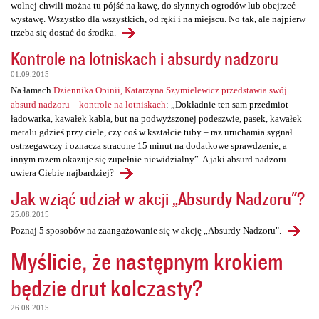
wolnej chwili można tu pójść na kawę, do słynnych ogrodów lub obejrzeć
wystawę. Wszystko dla wszystkich, od ręki i na miejscu. No tak, ale najpierw
trzeba się dostać do środka.
Kontrole na lotniskach i absurdy nadzoru
01.09.2015
Na łamach
Dziennika Opinii, Katarzyna Szymielewicz przedstawia swój
absurd nadzoru – kontrole na lotniskach
: „Dokładnie ten sam przedmiot –
ładowarka, kawałek kabla, but na podwyższonej podeszwie, pasek, kawałek
metalu gdzieś przy ciele, czy coś w kształcie tuby – raz uruchamia sygnał
ostrzegawczy i oznacza stracone 15 minut na dodatkowe sprawdzenie, a
innym razem okazuje się zupełnie niewidzialny”. A jaki absurd nadzoru
uwiera Ciebie najbardziej?
Jak wziąć udział w akcji „Absurdy Nadzoru"?
25.08.2015
Poznaj 5 sposobów na zaangażowanie się w akcję „Absurdy Nadzoru".
Myślicie, że następnym krokiem
będzie drut kolczasty?
26.08.2015