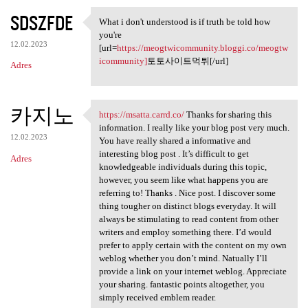
SDSZFDE
What i don't understood is if truth be told how
What i don't understood is if
you're
12.02.2023
[url=
https://meogtwicommunity.bloggi.co/meogtw
icommunity]
토토사이트먹튀[/url]
Adres
카지노
https://msatta.carrd.co/
Thanks for sharing this
https://msatta.carrd.co/
information. I really like your blog post very much.
12.02.2023
You have really shared a informative and
interesting blog post . It’s difficult to get
Adres
knowledgeable individuals during this topic,
however, you seem like what happens you are
referring to! Thanks . Nice post. I discover some
thing tougher on distinct blogs everyday. It will
always be stimulating to read content from other
writers and employ something there. I’d would
prefer to apply certain with the content on my own
weblog whether you don’t mind. Natually I’ll
provide a link on your internet weblog. Appreciate
your sharing. fantastic points altogether, you
simply received emblem reader.