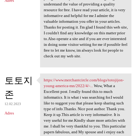
Adres
understand the value of providing a quality
resource for free. I have read your article, it is very
informative and helpful for me.I admire the
valuable information you offer in your articles.
Thanks for posting it. I'm glad I found this web site,
I couldn't find any knowledge on this matter prior
to.Also operate a site and if you are ever interested
in doing some visitor writing for me if possible feel
free to let me know, im always look for people to
check out my web site.
토토지
https://www.merchantcircle.com/blogs/totojijon-
https://www.merchantcircle
young-america-mn/2022/4/-...
Wow, What a
존
Excellent post. I really found this to much
informatics. It is what i was searching for.I would
like to suggest you that please keep sharing such
12.02.2023
type of info.Thanks. Nice post author. Thank you.
Adres
Keep it up.This article is very informative. It is
very useful for me.Kindly share more articles with
me. I shall be very thankful to you. This particular
papers fabulous, and My spouse and i enjoy each