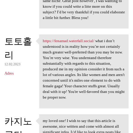
same niche. Great post however , I was wanting to
know if you could write a litte more on this
subject? I’d be very thankful if you could elaborate
a little bit further. Bless you!
토토홀
https://fenamad.waterfall.social/
what i don’t
https://fenamad.waterfall
understood is in reality how you’re not certainly
리
much greater well-preferred than you may be now.
You’re very wise. You understand therefore
substantially with regards to this situation,
12.02.2023
produced me in my opinion consider it from such a
Adres
lot of various angles. Its like women and men aren't
concerned until it's miles one element to do with
female gaga! Your character stuffs great. Usually
deal with it up! You're well-favored than you might
be proper now.
카지노
my loved one! I wish to say that this article is
my loved one! I wish to say
awesome, nice written and come with almost all
significant infos. I¡¦d like to look extra posts like