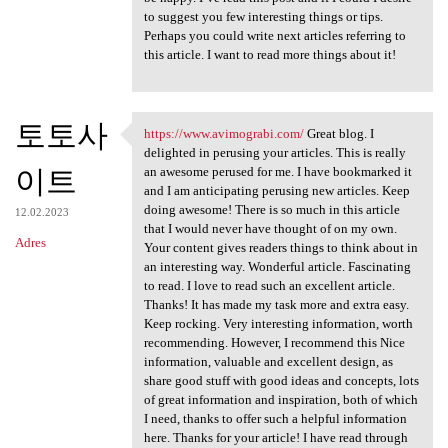
to suggest you few interesting things or tips.
Perhaps you could write next articles referring to
this article. I want to read more things about it!
토토사
https://www.avimograbi.com/
Great blog. I
https://www.avimograbi.com/
delighted in perusing your articles. This is really
이트
an awesome perused for me. I have bookmarked it
and I am anticipating perusing new articles. Keep
doing awesome! There is so much in this article
12.02.2023
that I would never have thought of on my own.
Adres
Your content gives readers things to think about in
an interesting way. Wonderful article. Fascinating
to read. I love to read such an excellent article.
Thanks! It has made my task more and extra easy.
Keep rocking. Very interesting information, worth
recommending. However, I recommend this Nice
information, valuable and excellent design, as
share good stuff with good ideas and concepts, lots
of great information and inspiration, both of which
I need, thanks to offer such a helpful information
here. Thanks for your article! I have read through