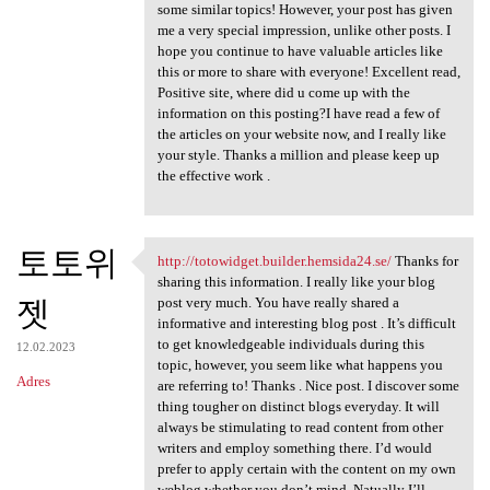
some similar topics! However, your post has given
me a very special impression, unlike other posts. I
hope you continue to have valuable articles like
this or more to share with everyone! Excellent read,
Positive site, where did u come up with the
information on this posting?I have read a few of
the articles on your website now, and I really like
your style. Thanks a million and please keep up
the effective work .
토토위
http://totowidget.builder.hemsida24.se/
Thanks for
http://totowidget.builder
sharing this information. I really like your blog
젯
post very much. You have really shared a
informative and interesting blog post . It’s difficult
to get knowledgeable individuals during this
12.02.2023
topic, however, you seem like what happens you
Adres
are referring to! Thanks . Nice post. I discover some
thing tougher on distinct blogs everyday. It will
always be stimulating to read content from other
writers and employ something there. I’d would
prefer to apply certain with the content on my own
weblog whether you don’t mind. Natually I’ll