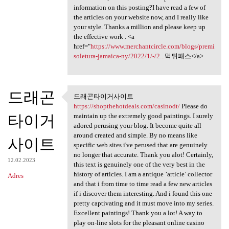
information on this posting?I have read a few of
the articles on your website now, and I really like
your style. Thanks a million and please keep up
the effective work . <a
href="
https://www.merchantcircle.com/blogs/premi
soletura-jamaica-ny/2022/1/-/2...
먹튀패스</a>
드래곤
드래곤타이거사이트
드래곤타이거사이트 https:/
https://shopthehotdeals.com/casinodt/
Please do
타이거
maintain up the extremely good paintings. I surely
adored perusing your blog. It become quite all
around created and simple. By no means like
사이트
specific web sites i've perused that are genuinely
no longer that accurate. Thank you alot! Certainly,
12.02.2023
this text is genuinely one of the very best in the
history of articles. I am a antique ’article’ collector
Adres
and that i from time to time read a few new articles
if i discover them interesting. And i found this one
pretty captivating and it must move into my series.
Excellent paintings! Thank you a lot! A way to
play on-line slots for the pleasant online casino