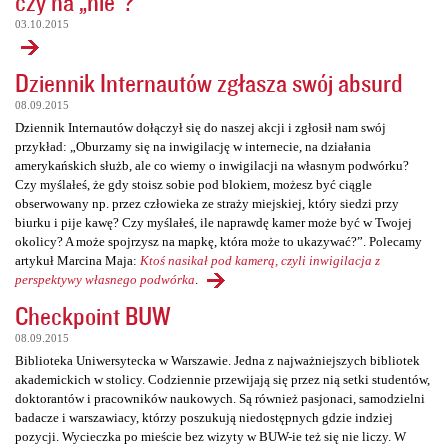
czy na „nie”?
03.10.2015
Dziennik Internautów zgłasza swój absurd
08.09.2015
Dziennik Internautów dołączył się do naszej akcji i zgłosił nam swój
przykład: „Oburzamy się na inwigilację w internecie, na działania
amerykańskich służb, ale co wiemy o inwigilacji na własnym podwórku?
Czy myślałeś, że gdy stoisz sobie pod blokiem, możesz być ciągle
obserwowany np. przez człowieka ze straży miejskiej, który siedzi przy
biurku i pije kawę? Czy myślałeś, ile naprawdę kamer może być w Twojej
okolicy? A może spojrzysz na mapkę, która może to ukazywać?”. Polecamy
artykuł Marcina Maja:
Ktoś nasikał pod kamerą, czyli inwigilacja z
perspektywy własnego podwórka
.
Checkpoint BUW
08.09.2015
Biblioteka Uniwersytecka w Warszawie. Jedna z najważniejszych bibliotek
akademickich w stolicy. Codziennie przewijają się przez nią setki studentów,
doktorantów i pracowników naukowych. Są również pasjonaci, samodzielni
badacze i warszawiacy, którzy poszukują niedostępnych gdzie indziej
pozycji. Wycieczka po mieście bez wizyty w BUW-ie też się nie liczy. W