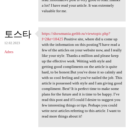
a lot! I have read your article. It was extremely
valuable for me.
토스타
https://showmania.getbb.ru/viewtopic.php?
https://showmania.getbb.ru
f=2&t=18425
Positive site, where did u come up
12.02.2023
with the information on this posting?I have read a
few of the articles on your website now, and I really
Adres
like your style. Thanks a million and please keep
up the effective work. Writing with style and
getting good compliments on the article is quite
hard, to be honest.But you've done it so calmly and
with so cool feeling and you've nailed the job. This
article is possessed with style and I am giving good
compliment. Best! It is perfect time to make some
plans for the future and it is time to be happy. I’ve
read this post and if I could I desire to suggest you
few interesting things or tips. Perhaps you could
write next articles referring to this article. I want to
read more things about it!