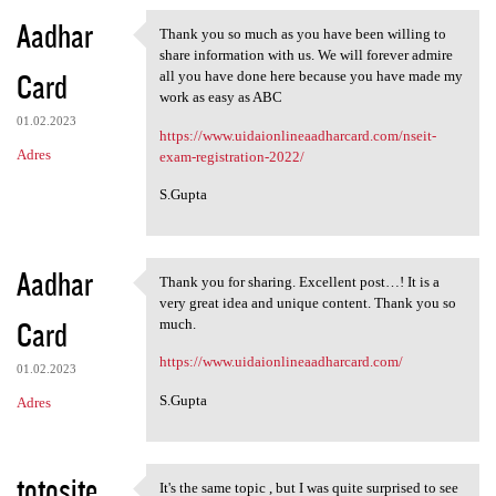
Aadhar
Thank you so much as you have been willing to
Thank you so much as you have
share information with us. We will forever admire
Card
all you have done here because you have made my
work as easy as ABC
01.02.2023
https://www.uidaionlineaadharcard.com/nseit-
Adres
exam-registration-2022/
S.Gupta
Aadhar
Thank you for sharing. Excellent post…! It is a
Thank you for sharing.
very great idea and unique content. Thank you so
Card
much.
https://www.uidaionlineaadharcard.com/
01.02.2023
S.Gupta
Adres
totosite
It's the same topic , but I was quite surprised to see