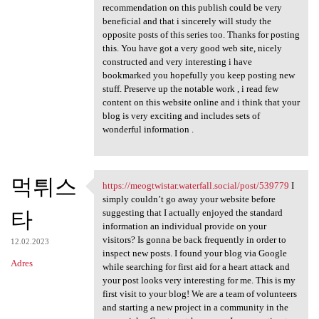
recommendation on this publish could be very
beneficial and that i sincerely will study the
opposite posts of this series too. Thanks for posting
this. You have got a very good web site, nicely
constructed and very interesting i have
bookmarked you hopefully you keep posting new
stuff. Preserve up the notable work , i read few
content on this website online and i think that your
blog is very exciting and includes sets of
wonderful information .
먹튀스
https://meogtwistar.waterfall.social/post/539779
I
https://meogtwistar.waterfall
simply couldn’t go away your website before
타
suggesting that I actually enjoyed the standard
information an individual provide on your
visitors? Is gonna be back frequently in order to
12.02.2023
inspect new posts. I found your blog via Google
Adres
while searching for first aid for a heart attack and
your post looks very interesting for me. This is my
first visit to your blog! We are a team of volunteers
and starting a new project in a community in the