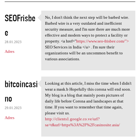
K
SEOFrisbe
No, I don't think the next step will be barbed wire.
No, I don't think the next
o
Barbed wire is a very outdated and inefficient
e
m
security measure, and I'm sure there are much more
effective and modern ways to protect a facility or
e
property. <a href="
https://www.seo-frisbee.com/">
28.01.2023
n
SEO Services in India </a> . I'm sure their
Adres
organizations will be an uncommon benefit to
t
various associations.
a
r
bitcoincasi
z
Looking at this article, I miss the time when I didn't
Looking at this article, I
wear a mask.b Hopefully this corona will end soon.
e
no
My blog is a blog that mainly posts pictures of
daily life before Corona and landscapes at that
time. If you want to remember that time again,
29.01.2023
please visit us.
Adres
http://clients1.google.co.ve/url?
sa=t&url=https%3A%2F%2Fcasinosite.asia/