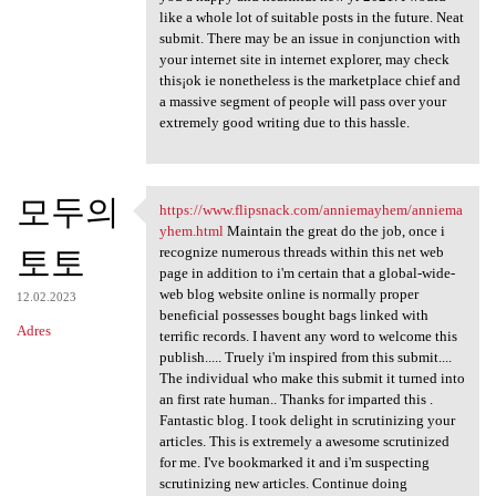
like a whole lot of suitable posts in the future. Neat
submit. There may be an issue in conjunction with
your internet site in internet explorer, may check
this¡ok ie nonetheless is the marketplace chief and
a massive segment of people will pass over your
extremely good writing due to this hassle.
모두의
https://www.flipsnack.com/anniemayhem/anniema
https://www.flipsnack.com
yhem.html
Maintain the great do the job, once i
토토
recognize numerous threads within this net web
page in addition to i'm certain that a global-wide-
web blog website online is normally proper
12.02.2023
beneficial possesses bought bags linked with
Adres
terrific records. I havent any word to welcome this
publish..... Truely i'm inspired from this submit....
The individual who make this submit it turned into
an first rate human.. Thanks for imparted this .
Fantastic blog. I took delight in scrutinizing your
articles. This is extremely a awesome scrutinized
for me. I've bookmarked it and i'm suspecting
scrutinizing new articles. Continue doing