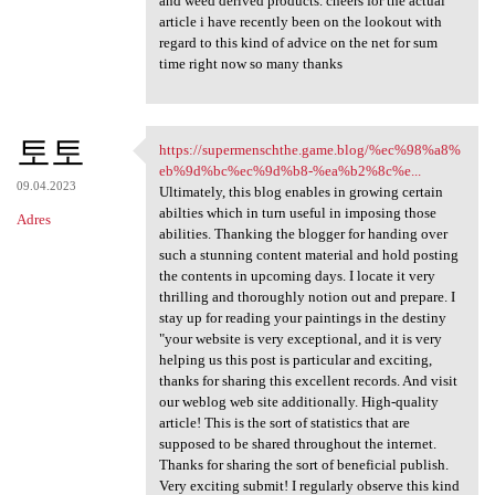
and weed derived products. cheers for the actual
article i have recently been on the lookout with
regard to this kind of advice on the net for sum
time right now so many thanks
토토
https://supermenschthe.game.blog/%ec%98%a8%
https://supermenschthe.game
eb%9d%bc%ec%9d%b8-%ea%b2%8c%e...
09.04.2023
Ultimately, this blog enables in growing certain
abilties which in turn useful in imposing those
Adres
abilities. Thanking the blogger for handing over
such a stunning content material and hold posting
the contents in upcoming days. I locate it very
thrilling and thoroughly notion out and prepare. I
stay up for reading your paintings in the destiny
"your website is very exceptional, and it is very
helping us this post is particular and exciting,
thanks for sharing this excellent records. And visit
our weblog web site additionally. High-quality
article! This is the sort of statistics that are
supposed to be shared throughout the internet.
Thanks for sharing the sort of beneficial publish.
Very exciting submit! I regularly observe this kind