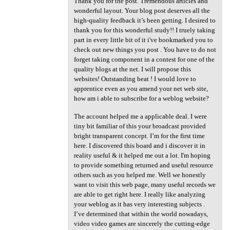
Thank you for the post. Tremendous articles and
wonderful layout. Your blog post deserves all the
high-quality feedback it’s been getting. I desired to
thank you for this wonderful study!! I truely taking
part in every little bit of it i've bookmarked you to
check out new things you post . You have to do not
forget taking component in a contest for one of the
quality blogs at the net. I will propose this
websites! Outstanding beat ! I would love to
apprentice even as you amend your net web site,
how am i able to subscribe for a weblog website?
The account helped me a applicable deal. I were
tiny bit familiar of this your broadcast provided
bright transparent concept. I’m for the first time
here. I discovered this board and i discover it in
reality useful & it helped me out a lot. I'm hoping
to provide something returned and useful resource
others such as you helped me. Well we honestly
want to visit this web page, many useful records we
are able to get right here. I really like analyzing
your weblog as it has very interesting subjects .
I’ve determined that within the world nowadays,
video video games are sincerely the cutting-edge