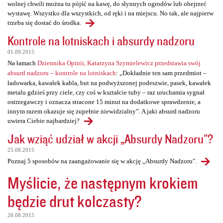
wolnej chwili można tu pójść na kawę, do słynnych ogrodów lub obejrzeć
wystawę. Wszystko dla wszystkich, od ręki i na miejscu. No tak, ale najpierw
trzeba się dostać do środka.
Kontrole na lotniskach i absurdy nadzoru
01.09.2015
Na łamach
Dziennika Opinii, Katarzyna Szymielewicz przedstawia swój
absurd nadzoru – kontrole na lotniskach
: „Dokładnie ten sam przedmiot –
ładowarka, kawałek kabla, but na podwyższonej podeszwie, pasek, kawałek
metalu gdzieś przy ciele, czy coś w kształcie tuby – raz uruchamia sygnał
ostrzegawczy i oznacza stracone 15 minut na dodatkowe sprawdzenie, a
innym razem okazuje się zupełnie niewidzialny”. A jaki absurd nadzoru
uwiera Ciebie najbardziej?
Jak wziąć udział w akcji „Absurdy Nadzoru"?
25.08.2015
Poznaj 5 sposobów na zaangażowanie się w akcję „Absurdy Nadzoru".
Myślicie, że następnym krokiem
będzie drut kolczasty?
26.08.2015