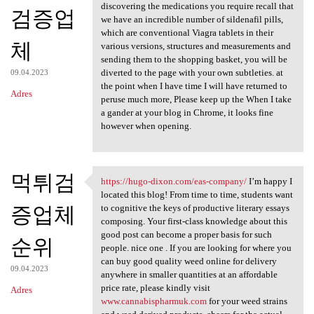
discovering the medications you require recall that
검증업
we have an incredible number of sildenafil pills,
which are conventional Viagra tablets in their
체
various versions, structures and measurements and
sending them to the shopping basket, you will be
diverted to the page with your own subtleties. at
09.04.2023
the point when I have time I will have returned to
Adres
peruse much more, Please keep up the When I take
a gander at your blog in Chrome, it looks fine
however when opening.
먹튀검
https://hugo-dixon.com/eas-company/
I’m happy I
https://hugo-dixon.com/eas
located this blog! From time to time, students want
증업체
to cognitive the keys of productive literary essays
composing. Your first-class knowledge about this
good post can become a proper basis for such
순위
people. nice one . If you are looking for where you
can buy good quality weed online for delivery
09.04.2023
anywhere in smaller quantities at an affordable
price rate, please kindly visit
Adres
www.cannabispharmuk.com
for your weed strains