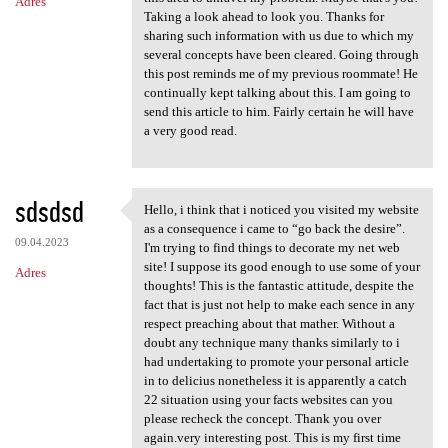
Adres
Taking a look ahead to look you. Thanks for
sharing such information with us due to which my
several concepts have been cleared. Going through
this post reminds me of my previous roommate! He
continually kept talking about this. I am going to
send this article to him. Fairly certain he will have
a very good read.
sdsdsd
Hello, i think that i noticed you visited my website
Hello, i think that i noticed
as a consequence i came to “go back the desire”.
09.04.2023
I'm trying to find things to decorate my net web
site! I suppose its good enough to use some of your
Adres
thoughts! This is the fantastic attitude, despite the
fact that is just not help to make each sence in any
respect preaching about that mather. Without a
doubt any technique many thanks similarly to i
had undertaking to promote your personal article
in to delicius nonetheless it is apparently a catch
22 situation using your facts websites can you
please recheck the concept. Thank you over
again.very interesting post. This is my first time