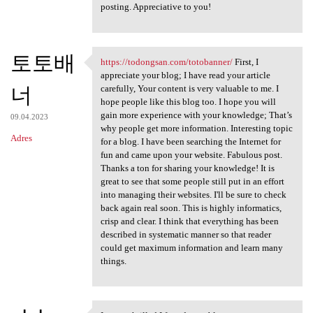
posting. Appreciative to you!
토토배
https://todongsan.com/totobanner/
First, I
https://todongsan.com
appreciate your blog; I have read your article
너
carefully, Your content is very valuable to me. I
hope people like this blog too. I hope you will
gain more experience with your knowledge; That’s
09.04.2023
why people get more information. Interesting topic
Adres
for a blog. I have been searching the Internet for
fun and came upon your website. Fabulous post.
Thanks a ton for sharing your knowledge! It is
great to see that some people still put in an effort
into managing their websites. I'll be sure to check
back again real soon. This is highly informatics,
crisp and clear. I think that everything has been
described in systematic manner so that reader
could get maximum information and learn many
things.