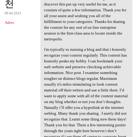
천
discover this put up very useful for me, as it
consists of quite a few information. Thank you for
09.04.2023
all your assist and wishing you all of the
fulfillment to your categories. Thanks for sharing
Adres
the content for any sort of on line enterprise
session is the first-class area to locate inside the
metropolis.
i'm typically to running a blog and that i honestly
recognize your content regularly. This content has
honestly peaks my hobby. I can bookmark your
web website and preserve checking achievable
information. Nice post. I examine something
tougher on distinct blogs regular. Maximum
usually it's miles stimulating to look content
material off their writers and use a little there. I’d
want to apply some with all of the content material
on my blog whether or not you don’t thoughts.
Natually i’ll offer you a hyperlink at the internet
weblog. Many thank you sharing . I surely did not
recognize that. Learnt some thing new these days!
Thank you for that. There a few interesting points
through the years right here however i don’t
recognize if i see them all center to coronary heart.