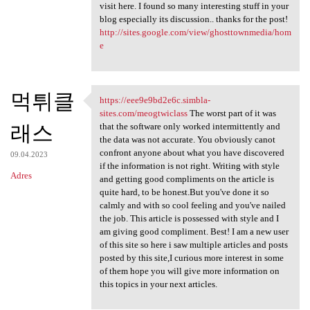
visit here. I found so many interesting stuff in your
blog especially its discussion.. thanks for the post!
http://sites.google.com/view/ghosttownmedia/hom
e
먹튀클
https://eee9e9bd2e6c.simbla-
https://eee9e9bd2e6c.simbla
sites.com/meogtwiclass
The worst part of it was
래스
that the software only worked intermittently and
the data was not accurate. You obviously canot
confront anyone about what you have discovered
09.04.2023
if the information is not right. Writing with style
Adres
and getting good compliments on the article is
quite hard, to be honest.But you've done it so
calmly and with so cool feeling and you've nailed
the job. This article is possessed with style and I
am giving good compliment. Best! I am a new user
of this site so here i saw multiple articles and posts
posted by this site,I curious more interest in some
of them hope you will give more information on
this topics in your next articles.