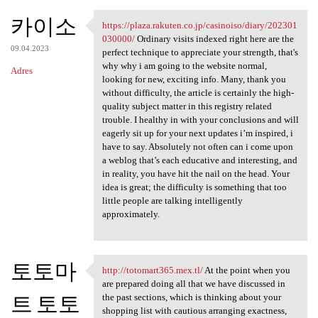
카이소
https://plaza.rakuten.co.jp/casinoiso/diary/202301
https://plaza.rakuten.co.jp
030000/
Ordinary visits indexed right here are the
09.04.2023
perfect technique to appreciate your strength, that's
why why i am going to the website normal,
Adres
looking for new, exciting info. Many, thank you
without difficulty, the article is certainly the high-
quality subject matter in this registry related
trouble. I healthy in with your conclusions and will
eagerly sit up for your next updates i’m inspired, i
have to say. Absolutely not often can i come upon
a weblog that’s each educative and interesting, and
in reality, you have hit the nail on the head. Your
idea is great; the difficulty is something that too
little people are talking intelligently
approximately.
토토마
http://totomart365.mex.tl/
At the point when you
http://totomart365.mex.tl/ At
are prepared doing all that we have discussed in
트 토토
the past sections, which is thinking about your
shopping list with cautious arranging exactness,