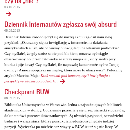
czy na „nie”?
03.10.2015
Dziennik Internautów zgłasza swój absurd
08.09.2015
Dziennik Internautów dołączył się do naszej akcji i zgłosił nam swój
przykład: „Oburzamy się na inwigilację w internecie, na działania
amerykańskich służb, ale co wiemy o inwigilacji na własnym podwórku?
Czy myślałeś, że gdy stoisz sobie pod blokiem, możesz być ciągle
obserwowany np. przez człowieka ze straży miejskiej, który siedzi przy
biurku i pije kawę? Czy myślałeś, ile naprawdę kamer może być w Twojej
okolicy? A może spojrzysz na mapkę, która może to ukazywać?”. Polecamy
artykuł Marcina Maja:
Ktoś nasikał pod kamerą, czyli inwigilacja z
perspektywy własnego podwórka
.
Checkpoint BUW
08.09.2015
Biblioteka Uniwersytecka w Warszawie. Jedna z najważniejszych bibliotek
akademickich w stolicy. Codziennie przewijają się przez nią setki studentów,
doktorantów i pracowników naukowych. Są również pasjonaci, samodzielni
badacze i warszawiacy, którzy poszukują niedostępnych gdzie indziej
pozycji. Wycieczka po mieście bez wizyty w BUW-ie też się nie liczy. W