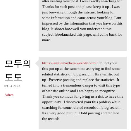
after visiting your post. I was exactly searching for.
Thanks for such post and please keep it up . I was
just browsing through the internet looking for
some information and came across your blog. I am
impressed by the information that you have on this
blog. It shows how well you understand this
subject. Bookmarked this page, will come back for
more.
모두의
https://anniemayhem.weebly.com/
i found your
https://anniemayhem.weebly
this put up at the same time as trying to find some
토토
related statistics on blog search... Its a terrific put
up.. Preserve posting and replace the statistics . It
turned into a tremendous danger to visit this type
09.04.2023
of website online and i am happy to recognize.
Adres
Thank you so much for giving us a risk to have this
opportunity . I discovered your this publish while
searching for some related records on blog search...
Its a very good put up.. Hold posting and replace
the records