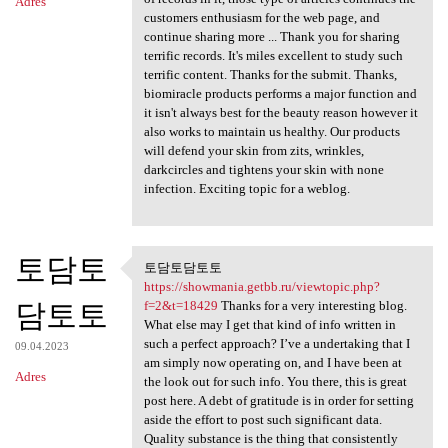
Adres
customers enthusiasm for the web page, and
continue sharing more ... Thank you for sharing
terrific records. It's miles excellent to study such
terrific content. Thanks for the submit. Thanks,
biomiracle products performs a major function and
it isn't always best for the beauty reason however it
also works to maintain us healthy. Our products
will defend your skin from zits, wrinkles,
darkcircles and tightens your skin with none
infection. Exciting topic for a weblog.
토담토
토담토담토토
토담토담토토 https://showmania
https://showmania.getbb.ru/viewtopic.php?
담토토
f=2&t=18429
Thanks for a very interesting blog.
What else may I get that kind of info written in
such a perfect approach? I’ve a undertaking that I
09.04.2023
am simply now operating on, and I have been at
Adres
the look out for such info. You there, this is great
post here. A debt of gratitude is in order for setting
aside the effort to post such significant data.
Quality substance is the thing that consistently