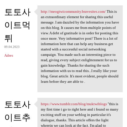
토토사
http://meogtwicommunity.bravesites.com/
This is
http://meogtwicommunity
an extraordinary element for sharing this useful
이트먹
message. I am dazzled by the information you have
on this blog. It causes me from multiple points of
view. A debt of gratitude is in order for posting this
튀
once more. Very informative post! There is a lot of
information here that can help any business get
09.04.2023
started with a successful social networking
campaign. You made such an interesting piece to
Adres
read, giving every subject enlightenment for us to
gain knowledge. Thanks for sharing the such
information with us to read this...I really like your
blog. Great article. It's most evident, people should
learn before they are able to .
토토사
https://www.tumblr.com/blog/muktwiblogs
"this is
https://www.tumblr.com/blog
my first time i go to right here and i found so many
이트추
exciting stuff on your weblog in particular it's
dialogue, thanks. This article offers the light
wherein we can look at the fact. I'm glad to