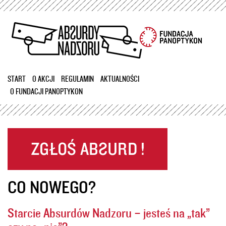
Przejdź
do
treści
START
O AKCJI
REGULAMIN
AKTUALNOŚCI
O FUNDACJI PANOPTYKON
CO NOWEGO?
Starcie Absurdów Nadzoru – jesteś na „tak”