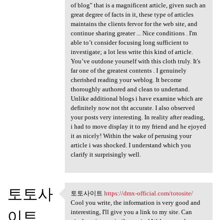
of blog" that is a magnificent article, given such an
great degree of facts in it, these type of articles
maintains the clients fervor for the web site, and
continue sharing greater ... Nice conditions . I'm
able to’t consider focusing long sufficient to
investigate; a lot less write this kind of article.
You’ve outdone yourself with this cloth truly. It's
far one of the greatest contents . I genuinely
cherished reading your weblog. It become
thoroughly authored and clean to undertand.
Unlike additional blogs i have examine which are
definitely now not tht accurate. I also observed
your posts very interesting. In reality after reading,
i had to move display it to my friend and he ejoyed
it as nicely! Within the wake of perusing your
article i was shocked. I understand which you
clarify it surprisingly well.
토토사
토토사이트
https://dmx-official.com/totosite/
토토사이트 https://dmx-official
Cool you write, the information is very good and
이트
interesting, I'll give you a link to my site. Can