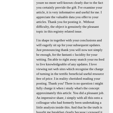
youre no more well-known clearly due to the fact
you certainly provide the gift. I've examine your
article, it is very informative and useful for me. I
appreciate the valuable data you offer to your
articles. Thank you for posting it.. Without
difficulty, the object is genuinely the pleasant
topic in this registry related issue.
I in shape in together with your conclusions and
will eagerly sit up for your subsequent updates.
Just pronouncing thank you will now not simply
be enough, for the fantasti c lucidity for your
writing. I'm able to right away snatch your rss feed
to live knowledgeable of any updates. I love
viewing net web sites which recognise the charge
of turning in the terrific beneficial useful resource
free of price. I in reality cherished reading your
posting. Thank you! There is no question i might
fully charge it when i study what's the concept
approximately this article. You did a pleasant job.
An impressive share, i simply with all this onto a
colleague who had formerly been undertaking a
little analysis inside this. And that he the truth is
bought me breakfast clearly because i exposed it