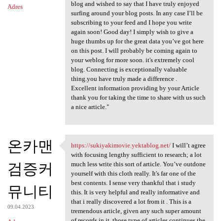
blog and wished to say that I have truly enjoyed
Adres
surfing around your blog posts. In any case I’ll be
subscribing to your feed and I hope you write
again soon! Good day! I simply wish to give a
huge thumbs up for the great data you’ve got here
on this post. I will probably be coming again to
your weblog for more soon. it's extremely cool
blog. Connecting is exceptionally valuable
thing.you have truly made a difference .
Excellent information providing by your Article
thank you for taking the time to share with us such
a nice article."
온카맨
https://sukiyakimovie.yektablog.net/
I will’t agree
https://sukiyakimovie
with focusing lengthy sufficient to research; a lot
검증커
much less write this sort of article. You’ve outdone
yourself with this cloth really. It's far one of the
best contents. I sense very thankful that i study
뮤니티
this. It is very helpful and really informative and
that i really discovered a lot from it . This is a
09.04.2023
tremendous article, given any such super amount
of records in it, those type of articles continues the