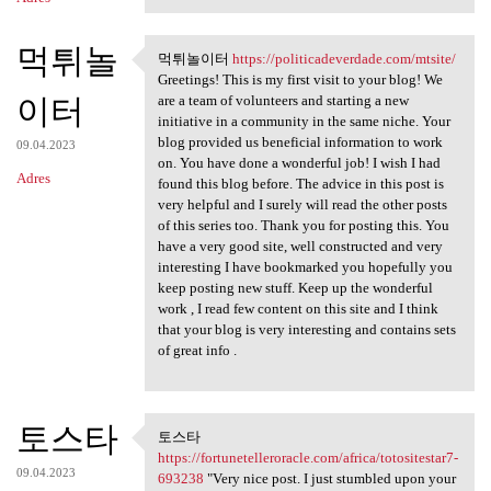
먹튀놀
먹튀놀이터
https://politicadeverdade.com/mtsite/
먹튀놀이터 https:/
Greetings! This is my first visit to your blog! We
이터
are a team of volunteers and starting a new
initiative in a community in the same niche. Your
blog provided us beneficial information to work
09.04.2023
on. You have done a wonderful job! I wish I had
Adres
found this blog before. The advice in this post is
very helpful and I surely will read the other posts
of this series too. Thank you for posting this. You
have a very good site, well constructed and very
interesting I have bookmarked you hopefully you
keep posting new stuff. Keep up the wonderful
work , I read few content on this site and I think
that your blog is very interesting and contains sets
of great info .
토스타
토스타
토스타 https:/
https://fortunetelleroracle.com/africa/totositestar7-
09.04.2023
693238
"Very nice post. I just stumbled upon your