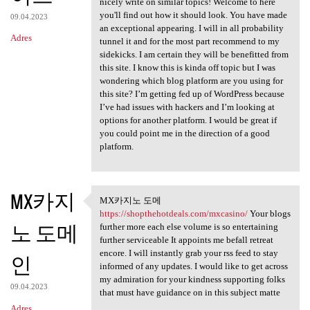
nicely write on similar topics! Welcome to here
you'll find out how it should look. You have made
09.04.2023
an exceptional appearing. I will in all probability
Adres
tunnel it and for the most part recommend to my
sidekicks. I am certain they will be benefitted from
this site. I know this is kinda off topic but I was
wondering which blog platform are you using for
this site? I’m getting fed up of WordPress because
I’ve had issues with hackers and I’m looking at
options for another platform. I would be great if
you could point me in the direction of a good
platform.
MX카지
MX카지노 도메
MX카지노 도메 https:/
https://shopthehotdeals.com/mxcasino/
Your blogs
노 도메
further more each else volume is so entertaining
further serviceable It appoints me befall retreat
encore. I will instantly grab your rss feed to stay
인
informed of any updates. I would like to get across
my admiration for your kindness supporting folks
09.04.2023
that must have guidance on in this subject matte
Adres