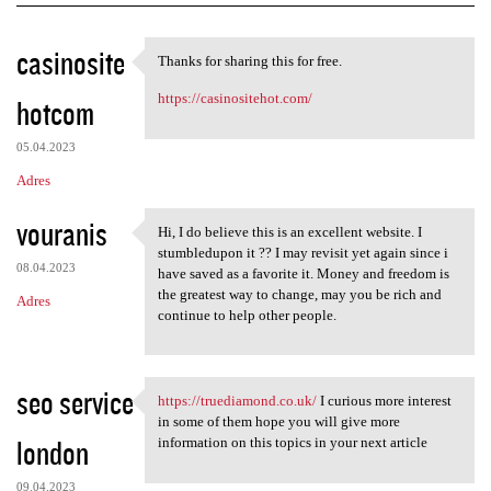
K
casinosite
Thanks for sharing this for free.
Thanks for sharing this for
o
https://casinositehot.com/
hotcom
m
e
05.04.2023
n
Adres
t
vouranis
a
Hi, I do believe this is an excellent website. I
Hi, I do believe this is an
stumbledupon it ?? I may revisit yet again since i
r
08.04.2023
have saved as a favorite it. Money and freedom is
z
the greatest way to change, may you be rich and
Adres
continue to help other people.
e
seo service
https://truediamond.co.uk/
I curious more interest
https://truediamond.co.uk/ I
in some of them hope you will give more
london
information on this topics in your next article
09.04.2023