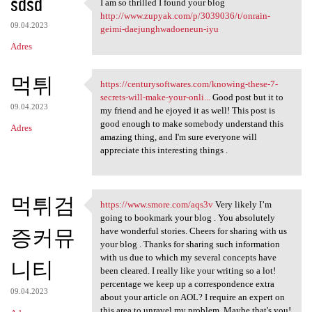
sdsd
I am so thrilled I found your blog
I am so thrilled I found your
http://www.zupyak.com/p/3039036/t/onrain-
09.04.2023
geimi-daejunghwadoeneun-iyu
Adres
먹튀
https://centurysoftwares.com/knowing-these-7-
https://centurysoftwares.com
secrets-will-make-your-onli...
Good post but it to
09.04.2023
my friend and he ejoyed it as well! This post is
good enough to make somebody understand this
Adres
amazing thing, and I'm sure everyone will
appreciate this interesting things .
먹튀검
https://www.smore.com/aqs3v
Very likely I’m
https://www.smore.com/aqs3v
going to bookmark your blog . You absolutely
증커뮤
have wonderful stories. Cheers for sharing with us
your blog . Thanks for sharing such information
with us due to which my several concepts have
니티
been cleared. I really like your writing so a lot!
percentage we keep up a correspondence extra
09.04.2023
about your article on AOL? I require an expert on
this area to unravel my problem. Maybe that's you!