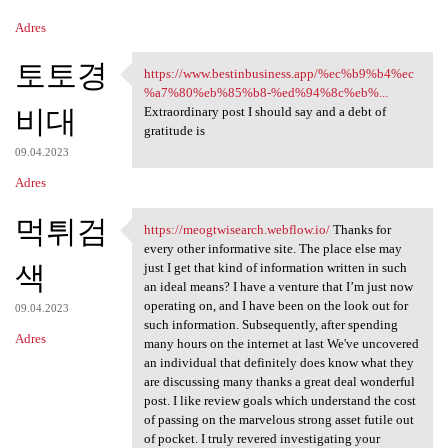
Adres
토토경
https://www.bestinbusiness.app/%ec%b9%b4%ec
https://www.bestinbusiness
%a7%80%eb%85%b8-%ed%94%8c%eb%...
비대
Extraordinary post I should say and a debt of
gratitude is
09.04.2023
Adres
먹튀검
https://meogtwisearch.webflow.io/
Thanks for
https://meogtwisearch.webflow
every other informative site. The place else may
색
just I get that kind of information written in such
an ideal means? I have a venture that I’m just now
operating on, and I have been on the look out for
09.04.2023
such information. Subsequently, after spending
Adres
many hours on the internet at last We've uncovered
an individual that definitely does know what they
are discussing many thanks a great deal wonderful
post. I like review goals which understand the cost
of passing on the marvelous strong asset futile out
of pocket. I truly revered investigating your