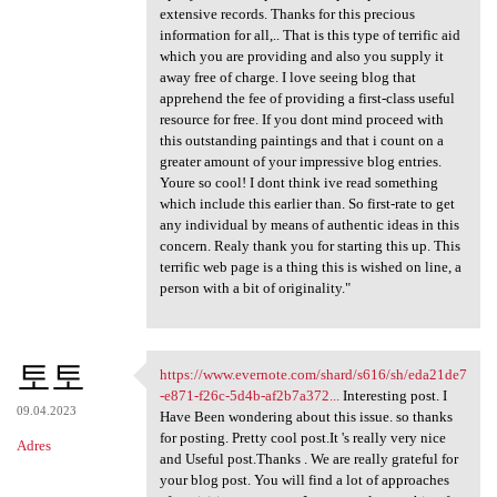
extensive records. Thanks for this precious
information for all,.. That is this type of terrific aid
which you are providing and also you supply it
away free of charge. I love seeing blog that
apprehend the fee of providing a first-class useful
resource for free. If you dont mind proceed with
this outstanding paintings and that i count on a
greater amount of your impressive blog entries.
Youre so cool! I dont think ive read something
which include this earlier than. So first-rate to get
any individual by means of authentic ideas in this
concern. Realy thank you for starting this up. This
terrific web page is a thing this is wished on line, a
person with a bit of originality."
토토
https://www.evernote.com/shard/s616/sh/eda21de7
https://www.evernote.com
-e871-f26c-5d4b-af2b7a372...
Interesting post. I
09.04.2023
Have Been wondering about this issue. so thanks
for posting. Pretty cool post.It 's really very nice
Adres
and Useful post.Thanks . We are really grateful for
your blog post. You will find a lot of approaches