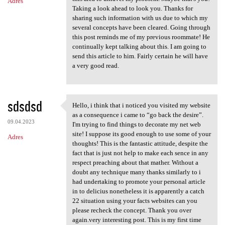
Adres
Taking a look ahead to look you. Thanks for
sharing such information with us due to which my
several concepts have been cleared. Going through
this post reminds me of my previous roommate! He
continually kept talking about this. I am going to
send this article to him. Fairly certain he will have
a very good read.
sdsdsd
Hello, i think that i noticed you visited my website
Hello, i think that i noticed
as a consequence i came to “go back the desire”.
09.04.2023
I'm trying to find things to decorate my net web
site! I suppose its good enough to use some of your
Adres
thoughts! This is the fantastic attitude, despite the
fact that is just not help to make each sence in any
respect preaching about that mather. Without a
doubt any technique many thanks similarly to i
had undertaking to promote your personal article
in to delicius nonetheless it is apparently a catch
22 situation using your facts websites can you
please recheck the concept. Thank you over
again.very interesting post. This is my first time