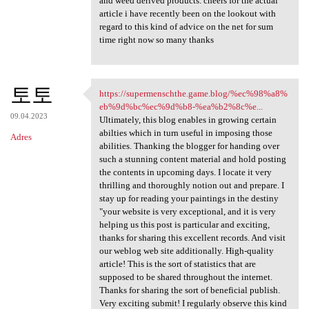
and weed derived products. cheers for the actual
article i have recently been on the lookout with
regard to this kind of advice on the net for sum
time right now so many thanks
토토
https://supermenschthe.game.blog/%ec%98%a8%
https://supermenschthe.game
eb%9d%bc%ec%9d%b8-%ea%b2%8c%e...
09.04.2023
Ultimately, this blog enables in growing certain
abilties which in turn useful in imposing those
Adres
abilities. Thanking the blogger for handing over
such a stunning content material and hold posting
the contents in upcoming days. I locate it very
thrilling and thoroughly notion out and prepare. I
stay up for reading your paintings in the destiny
"your website is very exceptional, and it is very
helping us this post is particular and exciting,
thanks for sharing this excellent records. And visit
our weblog web site additionally. High-quality
article! This is the sort of statistics that are
supposed to be shared throughout the internet.
Thanks for sharing the sort of beneficial publish.
Very exciting submit! I regularly observe this kind