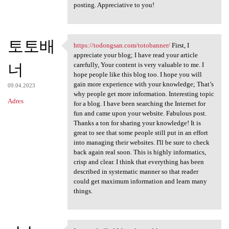
posting. Appreciative to you!
토토배
https://todongsan.com/totobanner/
First, I
https://todongsan.com
appreciate your blog; I have read your article
너
carefully, Your content is very valuable to me. I
hope people like this blog too. I hope you will
gain more experience with your knowledge; That’s
09.04.2023
why people get more information. Interesting topic
Adres
for a blog. I have been searching the Internet for
fun and came upon your website. Fabulous post.
Thanks a ton for sharing your knowledge! It is
great to see that some people still put in an effort
into managing their websites. I'll be sure to check
back again real soon. This is highly informatics,
crisp and clear. I think that everything has been
described in systematic manner so that reader
could get maximum information and learn many
things.