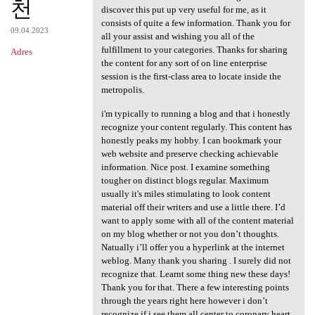
천
discover this put up very useful for me, as it
consists of quite a few information. Thank you for
09.04.2023
all your assist and wishing you all of the
fulfillment to your categories. Thanks for sharing
Adres
the content for any sort of on line enterprise
session is the first-class area to locate inside the
metropolis.
i'm typically to running a blog and that i honestly
recognize your content regularly. This content has
honestly peaks my hobby. I can bookmark your
web website and preserve checking achievable
information. Nice post. I examine something
tougher on distinct blogs regular. Maximum
usually it's miles stimulating to look content
material off their writers and use a little there. I’d
want to apply some with all of the content material
on my blog whether or not you don’t thoughts.
Natually i’ll offer you a hyperlink at the internet
weblog. Many thank you sharing . I surely did not
recognize that. Learnt some thing new these days!
Thank you for that. There a few interesting points
through the years right here however i don’t
recognize if i see them all center to coronary heart.