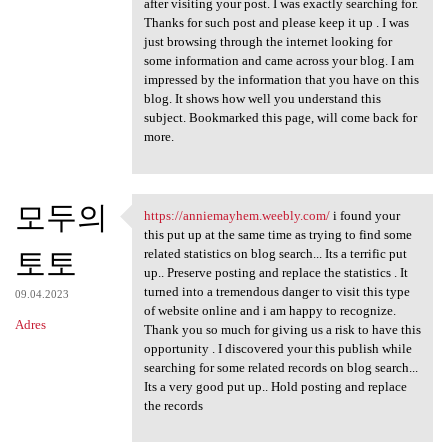
after visiting your post. I was exactly searching for.
Thanks for such post and please keep it up . I was
just browsing through the internet looking for
some information and came across your blog. I am
impressed by the information that you have on this
blog. It shows how well you understand this
subject. Bookmarked this page, will come back for
more.
모두의
https://anniemayhem.weebly.com/
i found your
https://anniemayhem.weebly
this put up at the same time as trying to find some
토토
related statistics on blog search... Its a terrific put
up.. Preserve posting and replace the statistics . It
turned into a tremendous danger to visit this type
09.04.2023
of website online and i am happy to recognize.
Adres
Thank you so much for giving us a risk to have this
opportunity . I discovered your this publish while
searching for some related records on blog search...
Its a very good put up.. Hold posting and replace
the records