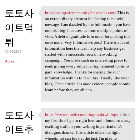
토토사
http://meogtwicommunity.bravesites.com/
This is
http://meogtwicommunity
an extraordinary element for sharing this useful
이트먹
message. I am dazzled by the information you have
on this blog. It causes me from multiple points of
view. A debt of gratitude is in order for posting this
튀
once more. Very informative post! There is a lot of
information here that can help any business get
09.04.2023
started with a successful social networking
campaign. You made such an interesting piece to
Adres
read, giving every subject enlightenment for us to
gain knowledge. Thanks for sharing the such
information with us to read this...I really like your
blog. Great article. It's most evident, people should
learn before they are able to .
토토사
https://www.tumblr.com/blog/muktwiblogs
"this is
https://www.tumblr.com/blog
my first time i go to right here and i found so many
이트추
exciting stuff on your weblog in particular it's
dialogue, thanks. This article offers the light
wherein we can look at the fact. I'm glad to