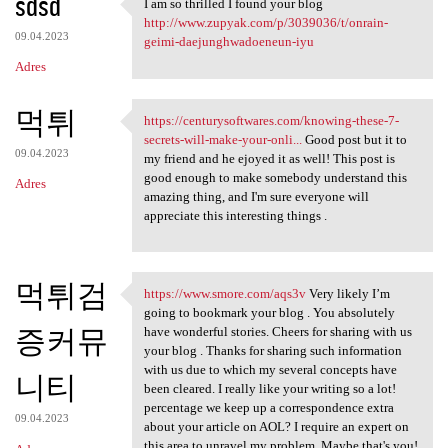
sdsd
I am so thrilled I found your blog
I am so thrilled I found your
http://www.zupyak.com/p/3039036/t/onrain-
09.04.2023
geimi-daejunghwadoeneun-iyu
Adres
먹튀
https://centurysoftwares.com/knowing-these-7-
https://centurysoftwares.com
secrets-will-make-your-onli...
Good post but it to
09.04.2023
my friend and he ejoyed it as well! This post is
good enough to make somebody understand this
Adres
amazing thing, and I'm sure everyone will
appreciate this interesting things .
먹튀검
https://www.smore.com/aqs3v
Very likely I’m
https://www.smore.com/aqs3v
going to bookmark your blog . You absolutely
증커뮤
have wonderful stories. Cheers for sharing with us
your blog . Thanks for sharing such information
with us due to which my several concepts have
니티
been cleared. I really like your writing so a lot!
percentage we keep up a correspondence extra
09.04.2023
about your article on AOL? I require an expert on
this area to unravel my problem. Maybe that's you!