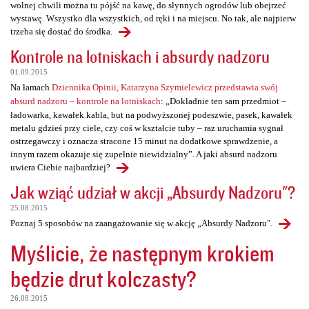
wolnej chwili można tu pójść na kawę, do słynnych ogrodów lub obejrzeć
wystawę. Wszystko dla wszystkich, od ręki i na miejscu. No tak, ale najpierw
trzeba się dostać do środka.
Kontrole na lotniskach i absurdy nadzoru
01.09.2015
Na łamach
Dziennika Opinii, Katarzyna Szymielewicz przedstawia swój
absurd nadzoru – kontrole na lotniskach
: „Dokładnie ten sam przedmiot –
ładowarka, kawałek kabla, but na podwyższonej podeszwie, pasek, kawałek
metalu gdzieś przy ciele, czy coś w kształcie tuby – raz uruchamia sygnał
ostrzegawczy i oznacza stracone 15 minut na dodatkowe sprawdzenie, a
innym razem okazuje się zupełnie niewidzialny”. A jaki absurd nadzoru
uwiera Ciebie najbardziej?
Jak wziąć udział w akcji „Absurdy Nadzoru"?
25.08.2015
Poznaj 5 sposobów na zaangażowanie się w akcję „Absurdy Nadzoru".
Myślicie, że następnym krokiem
będzie drut kolczasty?
26.08.2015