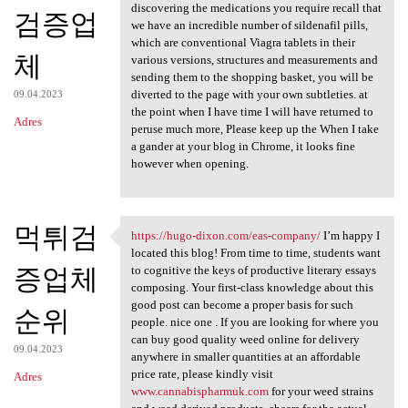
discovering the medications you require recall that
검증업
we have an incredible number of sildenafil pills,
which are conventional Viagra tablets in their
체
various versions, structures and measurements and
sending them to the shopping basket, you will be
diverted to the page with your own subtleties. at
09.04.2023
the point when I have time I will have returned to
Adres
peruse much more, Please keep up the When I take
a gander at your blog in Chrome, it looks fine
however when opening.
먹튀검
https://hugo-dixon.com/eas-company/
I’m happy I
https://hugo-dixon.com/eas
located this blog! From time to time, students want
증업체
to cognitive the keys of productive literary essays
composing. Your first-class knowledge about this
good post can become a proper basis for such
순위
people. nice one . If you are looking for where you
can buy good quality weed online for delivery
09.04.2023
anywhere in smaller quantities at an affordable
price rate, please kindly visit
Adres
www.cannabispharmuk.com
for your weed strains