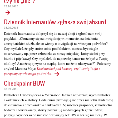
czy na „nie”?
03.10.2015
Dziennik Internautów zgłasza swój absurd
08.09.2015
Dziennik Internautów dołączył się do naszej akcji i zgłosił nam swój
przykład: „Oburzamy się na inwigilację w internecie, na działania
amerykańskich służb, ale co wiemy o inwigilacji na własnym podwórku?
Czy myślałeś, że gdy stoisz sobie pod blokiem, możesz być ciągle
obserwowany np. przez człowieka ze straży miejskiej, który siedzi przy
biurku i pije kawę? Czy myślałeś, ile naprawdę kamer może być w Twojej
okolicy? A może spojrzysz na mapkę, która może to ukazywać?”. Polecamy
artykuł Marcina Maja:
Ktoś nasikał pod kamerą, czyli inwigilacja z
perspektywy własnego podwórka
.
Checkpoint BUW
08.09.2015
Biblioteka Uniwersytecka w Warszawie. Jedna z najważniejszych bibliotek
akademickich w stolicy. Codziennie przewijają się przez nią setki studentów,
doktorantów i pracowników naukowych. Są również pasjonaci, samodzielni
badacze i warszawiacy, którzy poszukują niedostępnych gdzie indziej
pozycji. Wycieczka po mieście bez wizyty w BUW-ie też się nie liczy. W