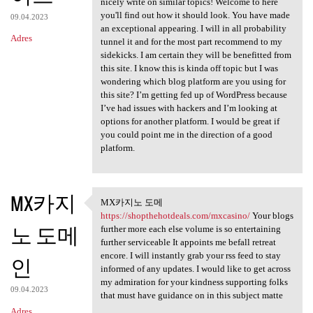
nicely write on similar topics! Welcome to here
you'll find out how it should look. You have made
09.04.2023
an exceptional appearing. I will in all probability
Adres
tunnel it and for the most part recommend to my
sidekicks. I am certain they will be benefitted from
this site. I know this is kinda off topic but I was
wondering which blog platform are you using for
this site? I’m getting fed up of WordPress because
I’ve had issues with hackers and I’m looking at
options for another platform. I would be great if
you could point me in the direction of a good
platform.
MX카지
MX카지노 도메
MX카지노 도메 https:/
https://shopthehotdeals.com/mxcasino/
Your blogs
노 도메
further more each else volume is so entertaining
further serviceable It appoints me befall retreat
encore. I will instantly grab your rss feed to stay
인
informed of any updates. I would like to get across
my admiration for your kindness supporting folks
09.04.2023
that must have guidance on in this subject matte
Adres