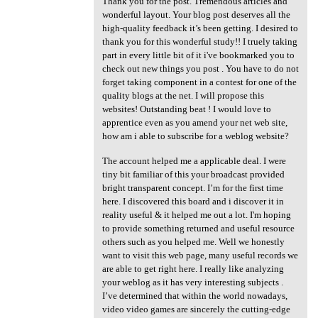
Thank you for the post. Tremendous articles and
wonderful layout. Your blog post deserves all the
high-quality feedback it’s been getting. I desired to
thank you for this wonderful study!! I truely taking
part in every little bit of it i've bookmarked you to
check out new things you post . You have to do not
forget taking component in a contest for one of the
quality blogs at the net. I will propose this
websites! Outstanding beat ! I would love to
apprentice even as you amend your net web site,
how am i able to subscribe for a weblog website?
The account helped me a applicable deal. I were
tiny bit familiar of this your broadcast provided
bright transparent concept. I’m for the first time
here. I discovered this board and i discover it in
reality useful & it helped me out a lot. I'm hoping
to provide something returned and useful resource
others such as you helped me. Well we honestly
want to visit this web page, many useful records we
are able to get right here. I really like analyzing
your weblog as it has very interesting subjects .
I’ve determined that within the world nowadays,
video video games are sincerely the cutting-edge