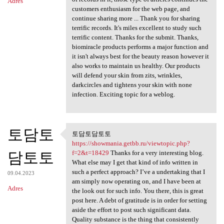
Adres
customers enthusiasm for the web page, and
continue sharing more ... Thank you for sharing
terrific records. It's miles excellent to study such
terrific content. Thanks for the submit. Thanks,
biomiracle products performs a major function and
it isn't always best for the beauty reason however it
also works to maintain us healthy. Our products
will defend your skin from zits, wrinkles,
darkcircles and tightens your skin with none
infection. Exciting topic for a weblog.
토담토
토담토담토토
토담토담토토 https://showmania
https://showmania.getbb.ru/viewtopic.php?
담토토
f=2&t=18429
Thanks for a very interesting blog.
What else may I get that kind of info written in
such a perfect approach? I’ve a undertaking that I
09.04.2023
am simply now operating on, and I have been at
Adres
the look out for such info. You there, this is great
post here. A debt of gratitude is in order for setting
aside the effort to post such significant data.
Quality substance is the thing that consistently