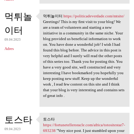
먹튀놀
먹튀놀이터
https://politicadeverdade.com/mtsite/
먹튀놀이터 https:/
Greetings! This is my first visit to your blog! We
이터
are a team of volunteers and starting a new
initiative in a community in the same niche. Your
blog provided us beneficial information to work
09.04.2023
on. You have done a wonderful job! I wish I had
Adres
found this blog before. The advice in this post is
very helpful and I surely will read the other posts
of this series too. Thank you for posting this. You
have a very good site, well constructed and very
interesting I have bookmarked you hopefully you
keep posting new stuff. Keep up the wonderful
work , I read few content on this site and I think
that your blog is very interesting and contains sets
of great info .
토스타
토스타
토스타 https:/
https://fortunetelleroracle.com/africa/totositestar7-
09.04.2023
693238
"Very nice post. I just stumbled upon your