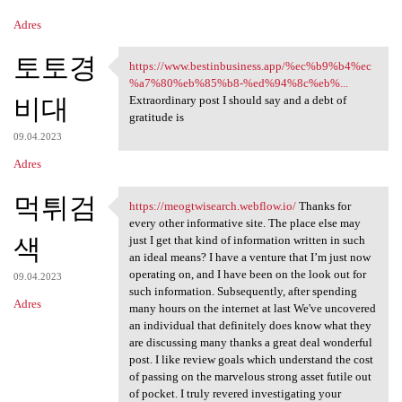
Adres
토토경
https://www.bestinbusiness.app/%ec%b9%b4%ec
https://www.bestinbusiness
%a7%80%eb%85%b8-%ed%94%8c%eb%...
비대
Extraordinary post I should say and a debt of
gratitude is
09.04.2023
Adres
먹튀검
https://meogtwisearch.webflow.io/
Thanks for
https://meogtwisearch.webflow
every other informative site. The place else may
색
just I get that kind of information written in such
an ideal means? I have a venture that I’m just now
operating on, and I have been on the look out for
09.04.2023
such information. Subsequently, after spending
Adres
many hours on the internet at last We've uncovered
an individual that definitely does know what they
are discussing many thanks a great deal wonderful
post. I like review goals which understand the cost
of passing on the marvelous strong asset futile out
of pocket. I truly revered investigating your