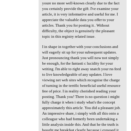
youre no more well-known clearly due to the fact
you certainly provide the gift. I've examine your
article, it is very informative and useful for me. I
appreciate the valuable data you offer to your
articles. Thank you for posting it.. Without
difficulty, the object is genuinely the pleasant
topic in this registry related issue.
I in shape in together with your conclusions and
will eagerly sit up for your subsequent updates.
Just pronouncing thank you will now not simply
be enough, for the fantasti c lucidity for your
writing. I'm able to right away snatch your rss feed
to live knowledgeable of any updates. I love
viewing net web sites which recognise the charge
of turning in the terrific beneficial useful resource
free of price. I in reality cherished reading your
posting. Thank you! There is no question i might
fully charge it when i study what's the concept
approximately this article. You did a pleasant job.
An impressive share, i simply with all this onto a
colleague who had formerly been undertaking a
little analysis inside this. And that he the truth is
bought me breakfast clearly because i exposed it