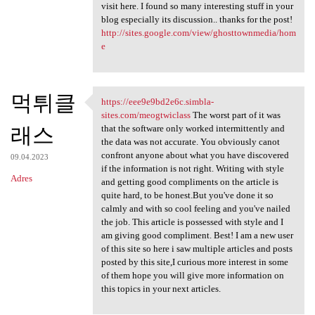
visit here. I found so many interesting stuff in your
blog especially its discussion.. thanks for the post!
http://sites.google.com/view/ghosttownmedia/hom
e
먹튀클
https://eee9e9bd2e6c.simbla-
https://eee9e9bd2e6c.simbla
sites.com/meogtwiclass
The worst part of it was
래스
that the software only worked intermittently and
the data was not accurate. You obviously canot
confront anyone about what you have discovered
09.04.2023
if the information is not right. Writing with style
Adres
and getting good compliments on the article is
quite hard, to be honest.But you've done it so
calmly and with so cool feeling and you've nailed
the job. This article is possessed with style and I
am giving good compliment. Best! I am a new user
of this site so here i saw multiple articles and posts
posted by this site,I curious more interest in some
of them hope you will give more information on
this topics in your next articles.