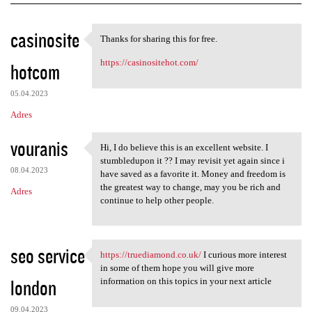
K
casinosite
Thanks for sharing this for free.
Thanks for sharing this for
o
https://casinositehot.com/
hotcom
m
e
05.04.2023
n
Adres
t
vouranis
a
Hi, I do believe this is an excellent website. I
Hi, I do believe this is an
stumbledupon it ?? I may revisit yet again since i
r
08.04.2023
have saved as a favorite it. Money and freedom is
z
the greatest way to change, may you be rich and
Adres
continue to help other people.
e
seo service
https://truediamond.co.uk/
I curious more interest
https://truediamond.co.uk/ I
in some of them hope you will give more
london
information on this topics in your next article
09.04.2023