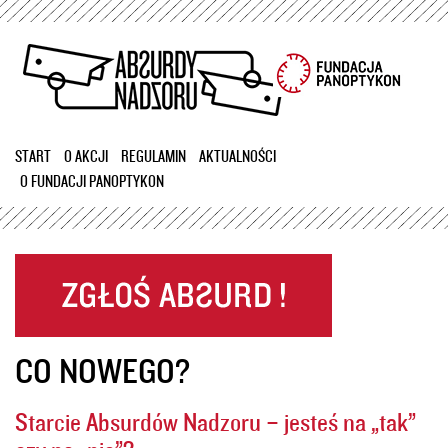
Przejdź
do
treści
START
O AKCJI
REGULAMIN
AKTUALNOŚCI
O FUNDACJI PANOPTYKON
CO NOWEGO?
Starcie Absurdów Nadzoru – jesteś na „tak”