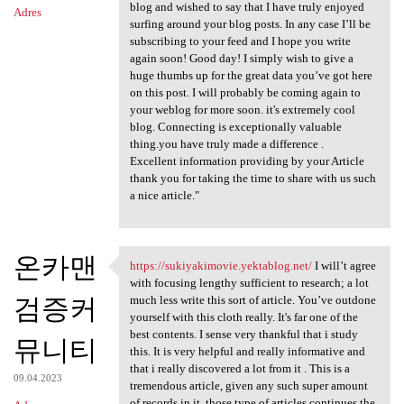
blog and wished to say that I have truly enjoyed
Adres
surfing around your blog posts. In any case I’ll be
subscribing to your feed and I hope you write
again soon! Good day! I simply wish to give a
huge thumbs up for the great data you’ve got here
on this post. I will probably be coming again to
your weblog for more soon. it's extremely cool
blog. Connecting is exceptionally valuable
thing.you have truly made a difference .
Excellent information providing by your Article
thank you for taking the time to share with us such
a nice article."
온카맨
https://sukiyakimovie.yektablog.net/
I will’t agree
https://sukiyakimovie
with focusing lengthy sufficient to research; a lot
검증커
much less write this sort of article. You’ve outdone
yourself with this cloth really. It's far one of the
best contents. I sense very thankful that i study
뮤니티
this. It is very helpful and really informative and
that i really discovered a lot from it . This is a
09.04.2023
tremendous article, given any such super amount
of records in it, those type of articles continues the