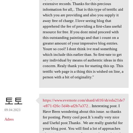
extensive records. Thanks for this precious
information for all,.. That is this type of terrific aid
which you are providing and also you supply it
away free of charge. I love seeing blog that
apprehend the fee of providing a first-class useful
resource for free. If you dont mind proceed with
this outstanding paintings and that i count on a
greater amount of your impressive blog entries.
Youre so cool! I dont think ive read something
which include this earlier than. So first-rate to get
any individual by means of authentic ideas in this
concern. Realy thank you for starting this up. This
terrific web page is a thing this is wished on line, a
person with a bit of originality."
토토
https://www.evernote.com/shard/s616/sh/eda21de7
https://www.evernote.com
-e871-f26c-5d4b-af2b7a372...
Interesting post. I
09.04.2023
Have Been wondering about this issue. so thanks
for posting. Pretty cool post.It 's really very nice
Adres
and Useful post.Thanks . We are really grateful for
your blog post. You will find a lot of approaches