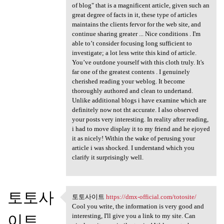
of blog" that is a magnificent article, given such an
great degree of facts in it, these type of articles
maintains the clients fervor for the web site, and
continue sharing greater ... Nice conditions . I'm
able to’t consider focusing long sufficient to
investigate; a lot less write this kind of article.
You’ve outdone yourself with this cloth truly. It's
far one of the greatest contents . I genuinely
cherished reading your weblog. It become
thoroughly authored and clean to undertand.
Unlike additional blogs i have examine which are
definitely now not tht accurate. I also observed
your posts very interesting. In reality after reading,
i had to move display it to my friend and he ejoyed
it as nicely! Within the wake of perusing your
article i was shocked. I understand which you
clarify it surprisingly well.
토토사
토토사이트
https://dmx-official.com/totosite/
토토사이트 https://dmx-official
Cool you write, the information is very good and
이트
interesting, I'll give you a link to my site. Can