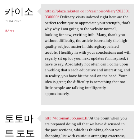
카이소
https://plaza.rakuten.co.jp/casinoiso/diary/202301
https://plaza.rakuten.co.jp
030000/
Ordinary visits indexed right here are the
09.04.2023
perfect technique to appreciate your strength, that's
why why i am going to the website normal,
Adres
looking for new, exciting info. Many, thank you
without difficulty, the article is certainly the high-
quality subject matter in this registry related
trouble. I healthy in with your conclusions and will
eagerly sit up for your next updates i’m inspired, i
have to say. Absolutely not often can i come upon
a weblog that’s each educative and interesting, and
in reality, you have hit the nail on the head. Your
idea is great; the difficulty is something that too
little people are talking intelligently
approximately.
토토마
http://totomart365.mex.tl/
At the point when you
http://totomart365.mex.tl/ At
are prepared doing all that we have discussed in
트 토토
the past sections, which is thinking about your
shopping list with cautious arranging exactness,