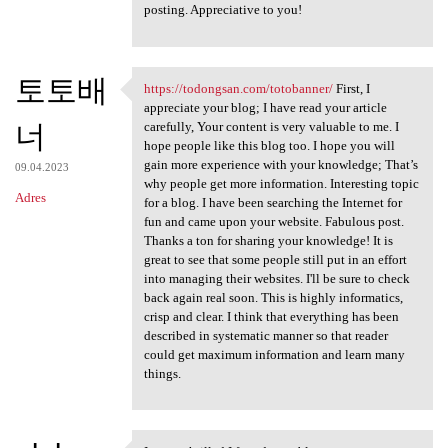
posting. Appreciative to you!
토토배
https://todongsan.com/totobanner/
First, I
https://todongsan.com
appreciate your blog; I have read your article
너
carefully, Your content is very valuable to me. I
hope people like this blog too. I hope you will
gain more experience with your knowledge; That’s
09.04.2023
why people get more information. Interesting topic
Adres
for a blog. I have been searching the Internet for
fun and came upon your website. Fabulous post.
Thanks a ton for sharing your knowledge! It is
great to see that some people still put in an effort
into managing their websites. I'll be sure to check
back again real soon. This is highly informatics,
crisp and clear. I think that everything has been
described in systematic manner so that reader
could get maximum information and learn many
things.