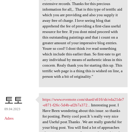
extensive records. Thanks for this precious
information for all,.. That is this type of terrific aid
which you are providing and also you supply it
away free of charge. I love seeing blog that
apprehend the fee of providing a first-class useful
resource for free. If you dont mind proceed with
this outstanding paintings and that i count on a
greater amount of your impressive blog entries.
Youre so cool! I dont think ive read something
which include this earlier than. So first-rate to get
any individual by means of authentic ideas in this
concern. Realy thank you for starting this up. This
terrific web page is a thing this is wished on line, a
person with a bit of originality."
토토
https://www.evernote.com/shard/s616/sh/eda21de7
https://www.evernote.com
-e871-f26c-5d4b-af2b7a372...
Interesting post. I
09.04.2023
Have Been wondering about this issue. so thanks
for posting. Pretty cool post.It 's really very nice
Adres
and Useful post.Thanks . We are really grateful for
your blog post. You will find a lot of approaches