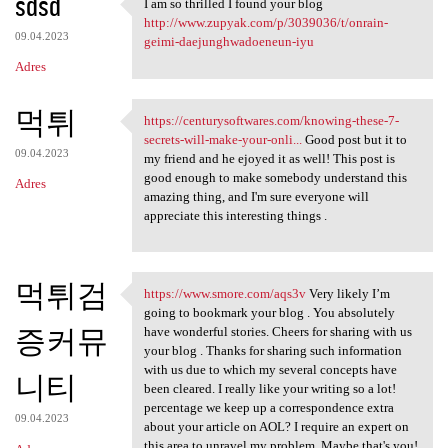
sdsd
I am so thrilled I found your blog
I am so thrilled I found your
http://www.zupyak.com/p/3039036/t/onrain-
09.04.2023
geimi-daejunghwadoeneun-iyu
Adres
먹튀
https://centurysoftwares.com/knowing-these-7-
https://centurysoftwares.com
secrets-will-make-your-onli...
Good post but it to
09.04.2023
my friend and he ejoyed it as well! This post is
good enough to make somebody understand this
Adres
amazing thing, and I'm sure everyone will
appreciate this interesting things .
먹튀검
https://www.smore.com/aqs3v
Very likely I’m
https://www.smore.com/aqs3v
going to bookmark your blog . You absolutely
증커뮤
have wonderful stories. Cheers for sharing with us
your blog . Thanks for sharing such information
with us due to which my several concepts have
니티
been cleared. I really like your writing so a lot!
percentage we keep up a correspondence extra
09.04.2023
about your article on AOL? I require an expert on
this area to unravel my problem. Maybe that's you!