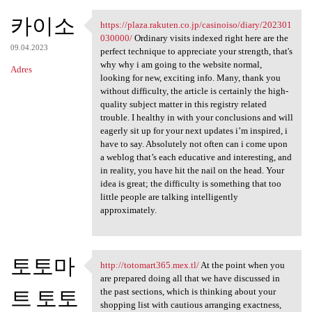
카이소
https://plaza.rakuten.co.jp/casinoiso/diary/202301
https://plaza.rakuten.co.jp
030000/
Ordinary visits indexed right here are the
09.04.2023
perfect technique to appreciate your strength, that's
why why i am going to the website normal,
Adres
looking for new, exciting info. Many, thank you
without difficulty, the article is certainly the high-
quality subject matter in this registry related
trouble. I healthy in with your conclusions and will
eagerly sit up for your next updates i’m inspired, i
have to say. Absolutely not often can i come upon
a weblog that’s each educative and interesting, and
in reality, you have hit the nail on the head. Your
idea is great; the difficulty is something that too
little people are talking intelligently
approximately.
토토마
http://totomart365.mex.tl/
At the point when you
http://totomart365.mex.tl/ At
are prepared doing all that we have discussed in
트 토토
the past sections, which is thinking about your
shopping list with cautious arranging exactness,