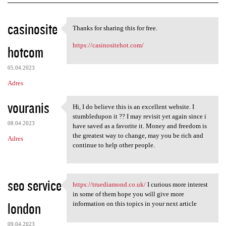
K
casinosite
Thanks for sharing this for free.
Thanks for sharing this for
o
https://casinositehot.com/
hotcom
m
e
05.04.2023
n
Adres
t
vouranis
a
Hi, I do believe this is an excellent website. I
Hi, I do believe this is an
stumbledupon it ?? I may revisit yet again since i
r
08.04.2023
have saved as a favorite it. Money and freedom is
z
the greatest way to change, may you be rich and
Adres
continue to help other people.
e
seo service
https://truediamond.co.uk/
I curious more interest
https://truediamond.co.uk/ I
in some of them hope you will give more
london
information on this topics in your next article
09.04.2023