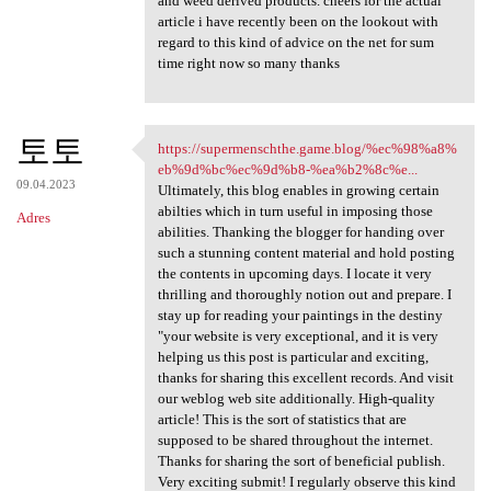
and weed derived products. cheers for the actual
article i have recently been on the lookout with
regard to this kind of advice on the net for sum
time right now so many thanks
토토
https://supermenschthe.game.blog/%ec%98%a8%
https://supermenschthe.game
eb%9d%bc%ec%9d%b8-%ea%b2%8c%e...
09.04.2023
Ultimately, this blog enables in growing certain
abilties which in turn useful in imposing those
Adres
abilities. Thanking the blogger for handing over
such a stunning content material and hold posting
the contents in upcoming days. I locate it very
thrilling and thoroughly notion out and prepare. I
stay up for reading your paintings in the destiny
"your website is very exceptional, and it is very
helping us this post is particular and exciting,
thanks for sharing this excellent records. And visit
our weblog web site additionally. High-quality
article! This is the sort of statistics that are
supposed to be shared throughout the internet.
Thanks for sharing the sort of beneficial publish.
Very exciting submit! I regularly observe this kind