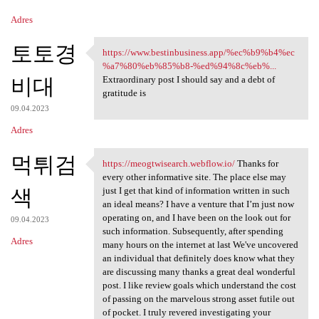
Adres
토토경
https://www.bestinbusiness.app/%ec%b9%b4%ec
https://www.bestinbusiness
%a7%80%eb%85%b8-%ed%94%8c%eb%...
비대
Extraordinary post I should say and a debt of
gratitude is
09.04.2023
Adres
먹튀검
https://meogtwisearch.webflow.io/
Thanks for
https://meogtwisearch.webflow
every other informative site. The place else may
색
just I get that kind of information written in such
an ideal means? I have a venture that I’m just now
operating on, and I have been on the look out for
09.04.2023
such information. Subsequently, after spending
Adres
many hours on the internet at last We've uncovered
an individual that definitely does know what they
are discussing many thanks a great deal wonderful
post. I like review goals which understand the cost
of passing on the marvelous strong asset futile out
of pocket. I truly revered investigating your