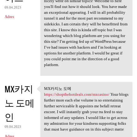
nicely write on similar topics! Welcome to here
you'll find out how it should look. You have made
09.04.2023
an exceptional appearing. I will in all probability
Adres
tunnel it and for the most part recommend to my
sidekicks. I am certain they will be benefitted from
this site. I know this is kinda off topic but I was
wondering which blog platform are you using for
this site? I’m getting fed up of WordPress because
I’ve had issues with hackers and I’m looking at
options for another platform. I would be great if
you could point me in the direction of a good
platform.
MX카지
MX카지노 도메
MX카지노 도메 https:/
https://shopthehotdeals.com/mxcasino/
Your blogs
노 도메
further more each else volume is so entertaining
further serviceable It appoints me befall retreat
encore. I will instantly grab your rss feed to stay
인
informed of any updates. I would like to get across
my admiration for your kindness supporting folks
09.04.2023
that must have guidance on in this subject matte
Adres