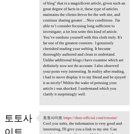
of blog" that is a magnificent article, given such an
great degree of facts in it, these type of articles
maintains the clients fervor for the web site, and
continue sharing greater ... Nice conditions . I'm
able to’t consider focusing long sufficient to
investigate; a lot less write this kind of article.
You’ve outdone yourself with this cloth truly. It's
far one of the greatest contents . I genuinely
cherished reading your weblog. It become
thoroughly authored and clean to undertand.
Unlike additional blogs i have examine which are
definitely now not tht accurate. I also observed
your posts very interesting. In reality after reading,
i had to move display it to my friend and he ejoyed
it as nicely! Within the wake of perusing your
article i was shocked. I understand which you
clarify it surprisingly well.
토토사
토토사이트
https://dmx-official.com/totosite/
토토사이트 https://dmx-official
Cool you write, the information is very good and
이트
interesting, I'll give you a link to my site. Can