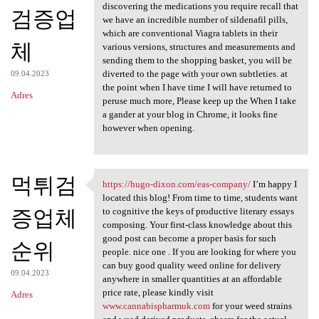
discovering the medications you require recall that
검증업
we have an incredible number of sildenafil pills,
which are conventional Viagra tablets in their
체
various versions, structures and measurements and
sending them to the shopping basket, you will be
diverted to the page with your own subtleties. at
09.04.2023
the point when I have time I will have returned to
Adres
peruse much more, Please keep up the When I take
a gander at your blog in Chrome, it looks fine
however when opening.
먹튀검
https://hugo-dixon.com/eas-company/
I’m happy I
https://hugo-dixon.com/eas
located this blog! From time to time, students want
증업체
to cognitive the keys of productive literary essays
composing. Your first-class knowledge about this
good post can become a proper basis for such
순위
people. nice one . If you are looking for where you
can buy good quality weed online for delivery
09.04.2023
anywhere in smaller quantities at an affordable
price rate, please kindly visit
Adres
www.cannabispharmuk.com
for your weed strains