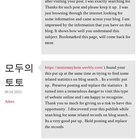
after visiting your post. I was exactly searching for.
Thanks for such post and please keep it up . I was
just browsing through the internet looking for
some information and came across your blog. I am
impressed by the information that you have on this
blog. It shows how well you understand this
subject. Bookmarked this page, will come back for
more.
모두의
https://anniemayhem.weebly.com/
i found your
https://anniemayhem.weebly
this put up at the same time as trying to find some
토토
related statistics on blog search... Its a terrific put
up.. Preserve posting and replace the statistics . It
turned into a tremendous danger to visit this type
09.04.2023
of website online and i am happy to recognize.
Adres
Thank you so much for giving us a risk to have this
opportunity . I discovered your this publish while
searching for some related records on blog search...
Its a very good put up.. Hold posting and replace
the records