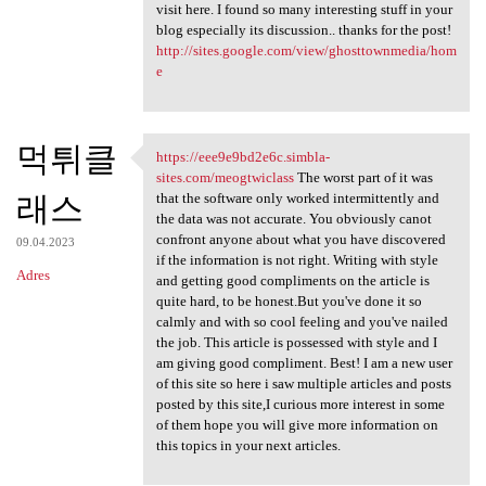
visit here. I found so many interesting stuff in your
blog especially its discussion.. thanks for the post!
http://sites.google.com/view/ghosttownmedia/hom
e
먹튀클
https://eee9e9bd2e6c.simbla-
https://eee9e9bd2e6c.simbla
sites.com/meogtwiclass
The worst part of it was
래스
that the software only worked intermittently and
the data was not accurate. You obviously canot
confront anyone about what you have discovered
09.04.2023
if the information is not right. Writing with style
Adres
and getting good compliments on the article is
quite hard, to be honest.But you've done it so
calmly and with so cool feeling and you've nailed
the job. This article is possessed with style and I
am giving good compliment. Best! I am a new user
of this site so here i saw multiple articles and posts
posted by this site,I curious more interest in some
of them hope you will give more information on
this topics in your next articles.