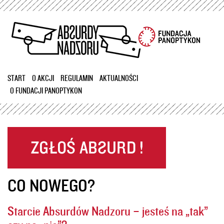
Przejdź
do
treści
START
O AKCJI
REGULAMIN
AKTUALNOŚCI
O FUNDACJI PANOPTYKON
CO NOWEGO?
Starcie Absurdów Nadzoru – jesteś na „tak”