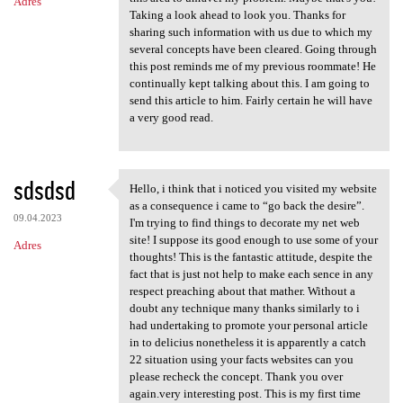
Adres
Taking a look ahead to look you. Thanks for
sharing such information with us due to which my
several concepts have been cleared. Going through
this post reminds me of my previous roommate! He
continually kept talking about this. I am going to
send this article to him. Fairly certain he will have
a very good read.
sdsdsd
Hello, i think that i noticed you visited my website
Hello, i think that i noticed
as a consequence i came to “go back the desire”.
09.04.2023
I'm trying to find things to decorate my net web
site! I suppose its good enough to use some of your
Adres
thoughts! This is the fantastic attitude, despite the
fact that is just not help to make each sence in any
respect preaching about that mather. Without a
doubt any technique many thanks similarly to i
had undertaking to promote your personal article
in to delicius nonetheless it is apparently a catch
22 situation using your facts websites can you
please recheck the concept. Thank you over
again.very interesting post. This is my first time