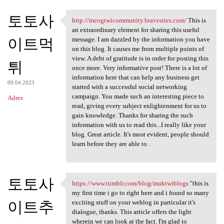
토토사
http://meogtwicommunity.bravesites.com/
This is
http://meogtwicommunity
an extraordinary element for sharing this useful
이트먹
message. I am dazzled by the information you have
on this blog. It causes me from multiple points of
view. A debt of gratitude is in order for posting this
튀
once more. Very informative post! There is a lot of
information here that can help any business get
09.04.2023
started with a successful social networking
campaign. You made such an interesting piece to
Adres
read, giving every subject enlightenment for us to
gain knowledge. Thanks for sharing the such
information with us to read this...I really like your
blog. Great article. It's most evident, people should
learn before they are able to .
토토사
https://www.tumblr.com/blog/muktwiblogs
"this is
https://www.tumblr.com/blog
my first time i go to right here and i found so many
이트추
exciting stuff on your weblog in particular it's
dialogue, thanks. This article offers the light
wherein we can look at the fact. I'm glad to