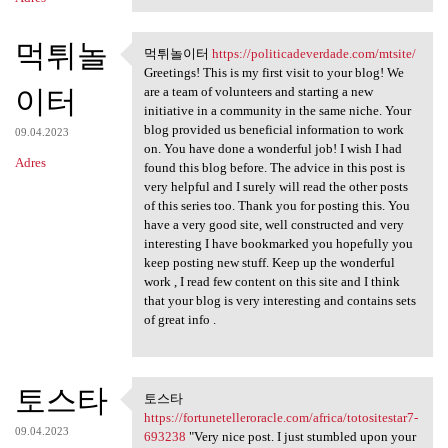
먹튀놀
먹튀놀이터
https://politicadeverdade.com/mtsite/
먹튀놀이터 https:/
Greetings! This is my first visit to your blog! We
이터
are a team of volunteers and starting a new
initiative in a community in the same niche. Your
blog provided us beneficial information to work
09.04.2023
on. You have done a wonderful job! I wish I had
Adres
found this blog before. The advice in this post is
very helpful and I surely will read the other posts
of this series too. Thank you for posting this. You
have a very good site, well constructed and very
interesting I have bookmarked you hopefully you
keep posting new stuff. Keep up the wonderful
work , I read few content on this site and I think
that your blog is very interesting and contains sets
of great info .
토스타
토스타
토스타 https:/
https://fortunetelleroracle.com/africa/totositestar7-
09.04.2023
693238
"Very nice post. I just stumbled upon your