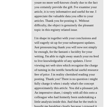
youre no more well-known clearly due to the fact
you certainly provide the gift. I've examine your
article, it is very informative and useful for me. I
appreciate the valuable data you offer to your
articles. Thank you for posting it.. Without
difficulty, the object is genuinely the pleasant
topic in this registry related issue.
I in shape in together with your conclusions and
will eagerly sit up for your subsequent updates.
Just pronouncing thank you will now not simply
be enough, for the fantasti c lucidity for your
writing. I'm able to right away snatch your rss feed
to live knowledgeable of any updates. I love
viewing net web sites which recognise the charge
of turning in the terrific beneficial useful resource
free of price. I in reality cherished reading your
posting. Thank you! There is no question i might
fully charge it when i study what's the concept
approximately this article. You did a pleasant job.
An impressive share, i simply with all this onto a
colleague who had formerly been undertaking a
little analysis inside this. And that he the truth is
bought me breakfast clearly because i exposed it