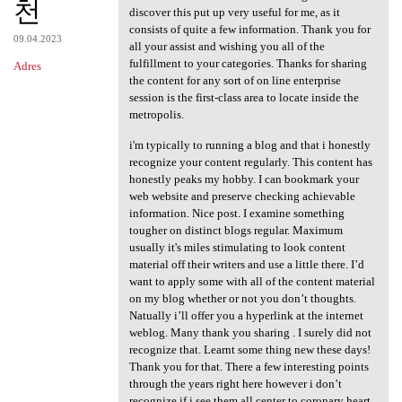
천
discover this put up very useful for me, as it
consists of quite a few information. Thank you for
09.04.2023
all your assist and wishing you all of the
fulfillment to your categories. Thanks for sharing
Adres
the content for any sort of on line enterprise
session is the first-class area to locate inside the
metropolis.
i'm typically to running a blog and that i honestly
recognize your content regularly. This content has
honestly peaks my hobby. I can bookmark your
web website and preserve checking achievable
information. Nice post. I examine something
tougher on distinct blogs regular. Maximum
usually it's miles stimulating to look content
material off their writers and use a little there. I’d
want to apply some with all of the content material
on my blog whether or not you don’t thoughts.
Natually i’ll offer you a hyperlink at the internet
weblog. Many thank you sharing . I surely did not
recognize that. Learnt some thing new these days!
Thank you for that. There a few interesting points
through the years right here however i don’t
recognize if i see them all center to coronary heart.