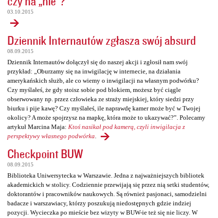
czy na „nie”?
03.10.2015
Dziennik Internautów zgłasza swój absurd
08.09.2015
Dziennik Internautów dołączył się do naszej akcji i zgłosił nam swój
przykład: „Oburzamy się na inwigilację w internecie, na działania
amerykańskich służb, ale co wiemy o inwigilacji na własnym podwórku?
Czy myślałeś, że gdy stoisz sobie pod blokiem, możesz być ciągle
obserwowany np. przez człowieka ze straży miejskiej, który siedzi przy
biurku i pije kawę? Czy myślałeś, ile naprawdę kamer może być w Twojej
okolicy? A może spojrzysz na mapkę, która może to ukazywać?”. Polecamy
artykuł Marcina Maja:
Ktoś nasikał pod kamerą, czyli inwigilacja z
perspektywy własnego podwórka
.
Checkpoint BUW
08.09.2015
Biblioteka Uniwersytecka w Warszawie. Jedna z najważniejszych bibliotek
akademickich w stolicy. Codziennie przewijają się przez nią setki studentów,
doktorantów i pracowników naukowych. Są również pasjonaci, samodzielni
badacze i warszawiacy, którzy poszukują niedostępnych gdzie indziej
pozycji. Wycieczka po mieście bez wizyty w BUW-ie też się nie liczy. W