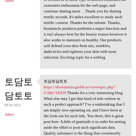
Adres
customers enthusiasm for the web page, and
continue sharing more ... Thank you for sharing
terrific records. It's miles excellent to study such
terrific content. Thanks for the submit. Thanks,
biomiracle products performs a major function and
it isn't always best for the beauty reason however it
also works to maintain us healthy. Our products
will defend your skin from zits, wrinkles,
darkcircles and tightens your skin with none
infection. Exciting topic for a weblog.
토담토
토담토담토토
토담토담토토 https://showmania
https://showmania.getbb.ru/viewtopic.php?
담토토
f=2&t=18429
Thanks for a very interesting blog.
What else may I get that kind of info written in
such a perfect approach? I’ve a undertaking that I
09.04.2023
am simply now operating on, and I have been at
Adres
the look out for such info. You there, this is great
post here. A debt of gratitude is in order for setting
aside the effort to post such significant data.
Quality substance is the thing that consistently