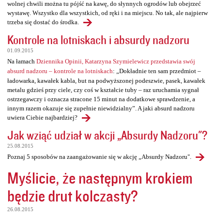
wolnej chwili można tu pójść na kawę, do słynnych ogrodów lub obejrzeć
wystawę. Wszystko dla wszystkich, od ręki i na miejscu. No tak, ale najpierw
trzeba się dostać do środka.
Kontrole na lotniskach i absurdy nadzoru
01.09.2015
Na łamach
Dziennika Opinii, Katarzyna Szymielewicz przedstawia swój
absurd nadzoru – kontrole na lotniskach
: „Dokładnie ten sam przedmiot –
ładowarka, kawałek kabla, but na podwyższonej podeszwie, pasek, kawałek
metalu gdzieś przy ciele, czy coś w kształcie tuby – raz uruchamia sygnał
ostrzegawczy i oznacza stracone 15 minut na dodatkowe sprawdzenie, a
innym razem okazuje się zupełnie niewidzialny”. A jaki absurd nadzoru
uwiera Ciebie najbardziej?
Jak wziąć udział w akcji „Absurdy Nadzoru"?
25.08.2015
Poznaj 5 sposobów na zaangażowanie się w akcję „Absurdy Nadzoru".
Myślicie, że następnym krokiem
będzie drut kolczasty?
26.08.2015