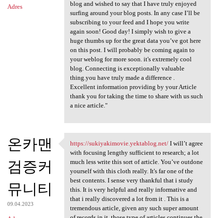
blog and wished to say that I have truly enjoyed
Adres
surfing around your blog posts. In any case I’ll be
subscribing to your feed and I hope you write
again soon! Good day! I simply wish to give a
huge thumbs up for the great data you’ve got here
on this post. I will probably be coming again to
your weblog for more soon. it's extremely cool
blog. Connecting is exceptionally valuable
thing.you have truly made a difference .
Excellent information providing by your Article
thank you for taking the time to share with us such
a nice article."
온카맨
https://sukiyakimovie.yektablog.net/
I will’t agree
https://sukiyakimovie
with focusing lengthy sufficient to research; a lot
검증커
much less write this sort of article. You’ve outdone
yourself with this cloth really. It's far one of the
best contents. I sense very thankful that i study
뮤니티
this. It is very helpful and really informative and
that i really discovered a lot from it . This is a
09.04.2023
tremendous article, given any such super amount
of records in it, those type of articles continues the