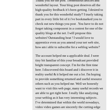
Thank you for the post. Tremendous articles and
wonderful layout. Your blog post deserves all the
high-quality feedback it’s been getting. I desired to
thank you for this wonderful study!! I truely taking
part in every little bit of it i've bookmarked you to
check out new things you post . You have to do not
forget taking component in a contest for one of the
quality blogs at the net. I will propose this
websites! Outstanding beat ! I would love to
apprentice even as you amend your net web site,
how am i able to subscribe for a weblog website?
The account helped me a applicable deal. I were
tiny bit familiar of this your broadcast provided
bright transparent concept. I’m for the first time
here. I discovered this board and i discover it in
reality useful & it helped me out a lot. I'm hoping
to provide something returned and useful resource
others such as you helped me. Well we honestly
want to visit this web page, many useful records we
are able to get right here. I really like analyzing
your weblog as it has very interesting subjects .
I’ve determined that within the world nowadays,
video video games are sincerely the cutting-edge