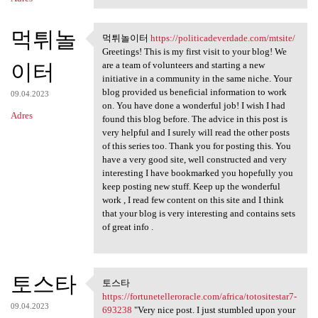
먹튀놀
먹튀놀이터
https://politicadeverdade.com/mtsite/
먹튀놀이터 https:/
Greetings! This is my first visit to your blog! We
이터
are a team of volunteers and starting a new
initiative in a community in the same niche. Your
blog provided us beneficial information to work
09.04.2023
on. You have done a wonderful job! I wish I had
Adres
found this blog before. The advice in this post is
very helpful and I surely will read the other posts
of this series too. Thank you for posting this. You
have a very good site, well constructed and very
interesting I have bookmarked you hopefully you
keep posting new stuff. Keep up the wonderful
work , I read few content on this site and I think
that your blog is very interesting and contains sets
of great info .
토스타
토스타
토스타 https:/
https://fortunetelleroracle.com/africa/totositestar7-
09.04.2023
693238
"Very nice post. I just stumbled upon your