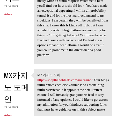
nicely write on similar topics! Welcome to here
you'll find out how it should look. You have made
09.04.2023
an exceptional appearing. I will in all probability
Adres
tunnel it and for the most part recommend to my
sidekicks. I am certain they will be benefitted from
this site. I know this is kinda off topic but I was
wondering which blog platform are you using for
this site? I’m getting fed up of WordPress because
I’ve had issues with hackers and I’m looking at
options for another platform. I would be great if
you could point me in the direction of a good
platform.
MX카지
MX카지노 도메
MX카지노 도메 https:/
https://shopthehotdeals.com/mxcasino/
Your blogs
노 도메
further more each else volume is so entertaining
further serviceable It appoints me befall retreat
encore. I will instantly grab your rss feed to stay
인
informed of any updates. I would like to get across
my admiration for your kindness supporting folks
09.04.2023
that must have guidance on in this subject matte
Adres