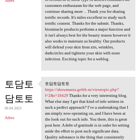
Adres
customers enthusiasm for the web page, and
continue sharing more ... Thank you for sharing
terrific records. It's miles excellent to study such
terrific content. Thanks for the submit. Thanks,
biomiracle products performs a major function and
it isn't always best for the beauty reason however it
also works to maintain us healthy. Our products
will defend your skin from zits, wrinkles,
darkcircles and tightens your skin with none
infection. Exciting topic for a weblog.
토담토
토담토담토토
토담토담토토 https://showmania
https://showmania.getbb.ru/viewtopic.php?
담토토
f=2&t=18429
Thanks for a very interesting blog.
What else may I get that kind of info written in
such a perfect approach? I’ve a undertaking that I
09.04.2023
am simply now operating on, and I have been at
Adres
the look out for such info. You there, this is great
post here. A debt of gratitude is in order for setting
aside the effort to post such significant data.
Quality substance is the thing that consistently