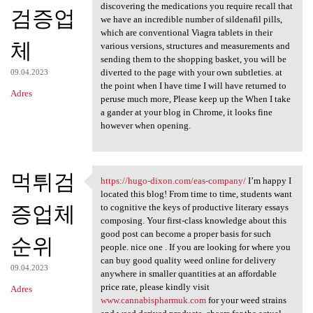
discovering the medications you require recall that
검증업
we have an incredible number of sildenafil pills,
which are conventional Viagra tablets in their
체
various versions, structures and measurements and
sending them to the shopping basket, you will be
diverted to the page with your own subtleties. at
09.04.2023
the point when I have time I will have returned to
Adres
peruse much more, Please keep up the When I take
a gander at your blog in Chrome, it looks fine
however when opening.
먹튀검
https://hugo-dixon.com/eas-company/
I’m happy I
https://hugo-dixon.com/eas
located this blog! From time to time, students want
증업체
to cognitive the keys of productive literary essays
composing. Your first-class knowledge about this
good post can become a proper basis for such
순위
people. nice one . If you are looking for where you
can buy good quality weed online for delivery
09.04.2023
anywhere in smaller quantities at an affordable
price rate, please kindly visit
Adres
www.cannabispharmuk.com
for your weed strains