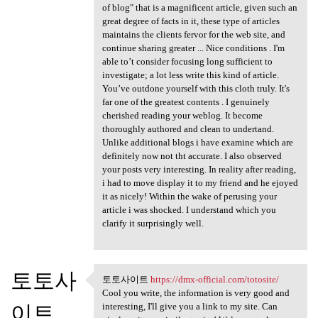
of blog" that is a magnificent article, given such an
great degree of facts in it, these type of articles
maintains the clients fervor for the web site, and
continue sharing greater ... Nice conditions . I'm
able to’t consider focusing long sufficient to
investigate; a lot less write this kind of article.
You’ve outdone yourself with this cloth truly. It's
far one of the greatest contents . I genuinely
cherished reading your weblog. It become
thoroughly authored and clean to undertand.
Unlike additional blogs i have examine which are
definitely now not tht accurate. I also observed
your posts very interesting. In reality after reading,
i had to move display it to my friend and he ejoyed
it as nicely! Within the wake of perusing your
article i was shocked. I understand which you
clarify it surprisingly well.
토토사
토토사이트
https://dmx-official.com/totosite/
토토사이트 https://dmx-official
Cool you write, the information is very good and
이트
interesting, I'll give you a link to my site. Can