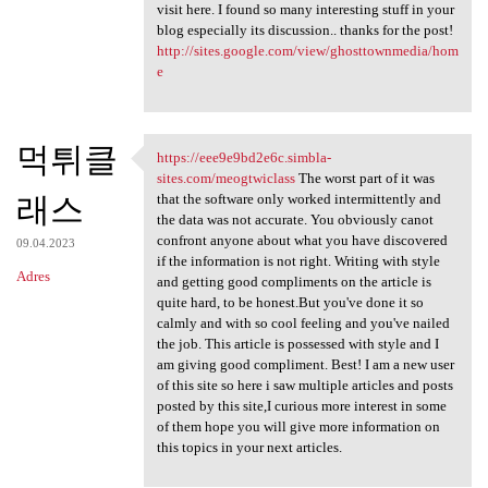
visit here. I found so many interesting stuff in your
blog especially its discussion.. thanks for the post!
http://sites.google.com/view/ghosttownmedia/hom
e
먹튀클
https://eee9e9bd2e6c.simbla-
https://eee9e9bd2e6c.simbla
sites.com/meogtwiclass
The worst part of it was
래스
that the software only worked intermittently and
the data was not accurate. You obviously canot
confront anyone about what you have discovered
09.04.2023
if the information is not right. Writing with style
Adres
and getting good compliments on the article is
quite hard, to be honest.But you've done it so
calmly and with so cool feeling and you've nailed
the job. This article is possessed with style and I
am giving good compliment. Best! I am a new user
of this site so here i saw multiple articles and posts
posted by this site,I curious more interest in some
of them hope you will give more information on
this topics in your next articles.