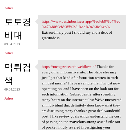
Adres
토토경
https://www.bestinbusiness.app/%ec%b9%b4%ec
https://www.bestinbusiness
%a7%80%eb%85%b8-%ed%94%8c%eb%...
비대
Extraordinary post I should say and a debt of
gratitude is
09.04.2023
Adres
먹튀검
https://meogtwisearch.webflow.io/
Thanks for
https://meogtwisearch.webflow
every other informative site. The place else may
색
just I get that kind of information written in such
an ideal means? I have a venture that I’m just now
operating on, and I have been on the look out for
09.04.2023
such information. Subsequently, after spending
Adres
many hours on the internet at last We've uncovered
an individual that definitely does know what they
are discussing many thanks a great deal wonderful
post. I like review goals which understand the cost
of passing on the marvelous strong asset futile out
of pocket. I truly revered investigating your