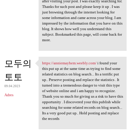
after visiting your post. I was exactly searching for.
Thanks for such post and please keep it up . I was
just browsing through the internet looking for
some information and came across your blog. I am
impressed by the information that you have on this
blog. It shows how well you understand this
subject. Bookmarked this page, will come back for
more.
모두의
https://anniemayhem.weebly.com/
i found your
https://anniemayhem.weebly
this put up at the same time as trying to find some
토토
related statistics on blog search... Its a terrific put
up.. Preserve posting and replace the statistics . It
turned into a tremendous danger to visit this type
09.04.2023
of website online and i am happy to recognize.
Adres
Thank you so much for giving us a risk to have this
opportunity . I discovered your this publish while
searching for some related records on blog search...
Its a very good put up.. Hold posting and replace
the records