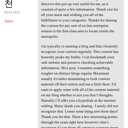
천
discover this put up very useful for me, as it
consists of quite a few information. Thank you for
09.04.2023
all your assist and wishing you all of the
fulfillment to your categories. Thanks for sharing
Adres
the content for any sort of on line enterprise
session is the first-class area to locate inside the
metropolis.
i'm typically to running a blog and that i honestly
recognize your content regularly. This content has
honestly peaks my hobby. I can bookmark your
web website and preserve checking achievable
information. Nice post. I examine something
tougher on distinct blogs regular. Maximum
usually it's miles stimulating to look content
material off their writers and use a little there. I’d
want to apply some with all of the content material
on my blog whether or not you don’t thoughts.
Natually i’ll offer you a hyperlink at the internet
weblog. Many thank you sharing . I surely did not
recognize that. Learnt some thing new these days!
Thank you for that. There a few interesting points
through the years right here however i don’t
recognize if i see them all center to coronary heart.