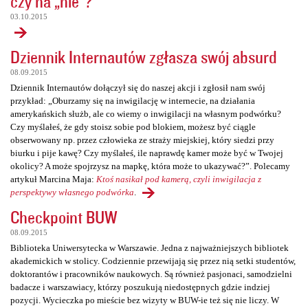
czy na „nie”?
03.10.2015
Dziennik Internautów zgłasza swój absurd
08.09.2015
Dziennik Internautów dołączył się do naszej akcji i zgłosił nam swój
przykład: „Oburzamy się na inwigilację w internecie, na działania
amerykańskich służb, ale co wiemy o inwigilacji na własnym podwórku?
Czy myślałeś, że gdy stoisz sobie pod blokiem, możesz być ciągle
obserwowany np. przez człowieka ze straży miejskiej, który siedzi przy
biurku i pije kawę? Czy myślałeś, ile naprawdę kamer może być w Twojej
okolicy? A może spojrzysz na mapkę, która może to ukazywać?”. Polecamy
artykuł Marcina Maja:
Ktoś nasikał pod kamerą, czyli inwigilacja z
perspektywy własnego podwórka
.
Checkpoint BUW
08.09.2015
Biblioteka Uniwersytecka w Warszawie. Jedna z najważniejszych bibliotek
akademickich w stolicy. Codziennie przewijają się przez nią setki studentów,
doktorantów i pracowników naukowych. Są również pasjonaci, samodzielni
badacze i warszawiacy, którzy poszukują niedostępnych gdzie indziej
pozycji. Wycieczka po mieście bez wizyty w BUW-ie też się nie liczy. W