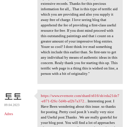
extensive records. Thanks for this precious
information for all,.. That is this type of terrific aid
which you are providing and also you supply it
away free of charge. I love seeing blog that
apprehend the fee of providing a first-class useful
resource for free. If you dont mind proceed with
this outstanding paintings and that i count on a
greater amount of your impressive blog entries.
Youre so cool! I dont think ive read something
which include this earlier than. So first-rate to get
any individual by means of authentic ideas in this
concern. Realy thank you for starting this up. This
terrific web page is a thing this is wished on line, a
person with a bit of originality."
토토
https://www.evernote.com/shard/s616/sh/eda21de7
https://www.evernote.com
-e871-f26c-5d4b-af2b7a372...
Interesting post. I
09.04.2023
Have Been wondering about this issue. so thanks
for posting. Pretty cool post.It 's really very nice
Adres
and Useful post.Thanks . We are really grateful for
your blog post. You will find a lot of approaches