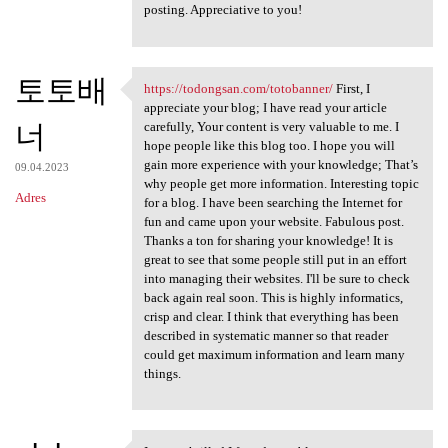
posting. Appreciative to you!
토토배
https://todongsan.com/totobanner/
First, I
https://todongsan.com
appreciate your blog; I have read your article
너
carefully, Your content is very valuable to me. I
hope people like this blog too. I hope you will
gain more experience with your knowledge; That’s
09.04.2023
why people get more information. Interesting topic
Adres
for a blog. I have been searching the Internet for
fun and came upon your website. Fabulous post.
Thanks a ton for sharing your knowledge! It is
great to see that some people still put in an effort
into managing their websites. I'll be sure to check
back again real soon. This is highly informatics,
crisp and clear. I think that everything has been
described in systematic manner so that reader
could get maximum information and learn many
things.