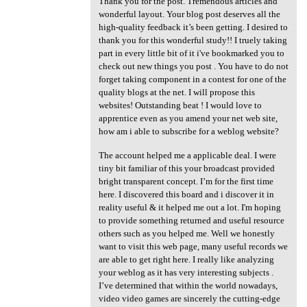
Thank you for the post. Tremendous articles and
wonderful layout. Your blog post deserves all the
high-quality feedback it’s been getting. I desired to
thank you for this wonderful study!! I truely taking
part in every little bit of it i've bookmarked you to
check out new things you post . You have to do not
forget taking component in a contest for one of the
quality blogs at the net. I will propose this
websites! Outstanding beat ! I would love to
apprentice even as you amend your net web site,
how am i able to subscribe for a weblog website?
The account helped me a applicable deal. I were
tiny bit familiar of this your broadcast provided
bright transparent concept. I’m for the first time
here. I discovered this board and i discover it in
reality useful & it helped me out a lot. I'm hoping
to provide something returned and useful resource
others such as you helped me. Well we honestly
want to visit this web page, many useful records we
are able to get right here. I really like analyzing
your weblog as it has very interesting subjects .
I’ve determined that within the world nowadays,
video video games are sincerely the cutting-edge