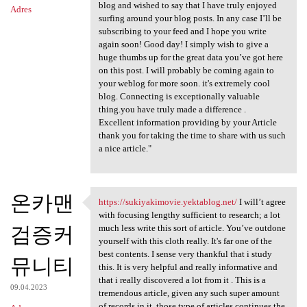
blog and wished to say that I have truly enjoyed
Adres
surfing around your blog posts. In any case I’ll be
subscribing to your feed and I hope you write
again soon! Good day! I simply wish to give a
huge thumbs up for the great data you’ve got here
on this post. I will probably be coming again to
your weblog for more soon. it's extremely cool
blog. Connecting is exceptionally valuable
thing.you have truly made a difference .
Excellent information providing by your Article
thank you for taking the time to share with us such
a nice article."
온카맨
https://sukiyakimovie.yektablog.net/
I will’t agree
https://sukiyakimovie
with focusing lengthy sufficient to research; a lot
검증커
much less write this sort of article. You’ve outdone
yourself with this cloth really. It's far one of the
best contents. I sense very thankful that i study
뮤니티
this. It is very helpful and really informative and
that i really discovered a lot from it . This is a
09.04.2023
tremendous article, given any such super amount
of records in it, those type of articles continues the