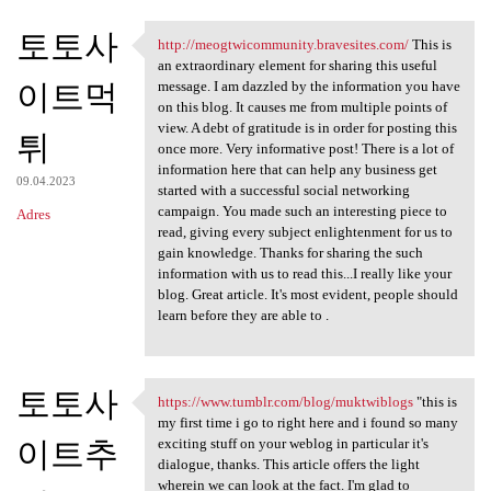
토토사
http://meogtwicommunity.bravesites.com/
This is
http://meogtwicommunity
an extraordinary element for sharing this useful
이트먹
message. I am dazzled by the information you have
on this blog. It causes me from multiple points of
view. A debt of gratitude is in order for posting this
튀
once more. Very informative post! There is a lot of
information here that can help any business get
09.04.2023
started with a successful social networking
campaign. You made such an interesting piece to
Adres
read, giving every subject enlightenment for us to
gain knowledge. Thanks for sharing the such
information with us to read this...I really like your
blog. Great article. It's most evident, people should
learn before they are able to .
토토사
https://www.tumblr.com/blog/muktwiblogs
"this is
https://www.tumblr.com/blog
my first time i go to right here and i found so many
이트추
exciting stuff on your weblog in particular it's
dialogue, thanks. This article offers the light
wherein we can look at the fact. I'm glad to