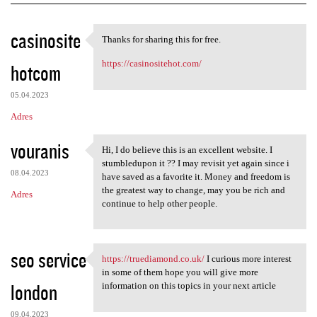
K
casinosite
Thanks for sharing this for free.
Thanks for sharing this for
o
https://casinositehot.com/
hotcom
m
e
05.04.2023
n
Adres
t
vouranis
a
Hi, I do believe this is an excellent website. I
Hi, I do believe this is an
stumbledupon it ?? I may revisit yet again since i
r
08.04.2023
have saved as a favorite it. Money and freedom is
z
the greatest way to change, may you be rich and
Adres
continue to help other people.
e
seo service
https://truediamond.co.uk/
I curious more interest
https://truediamond.co.uk/ I
in some of them hope you will give more
london
information on this topics in your next article
09.04.2023