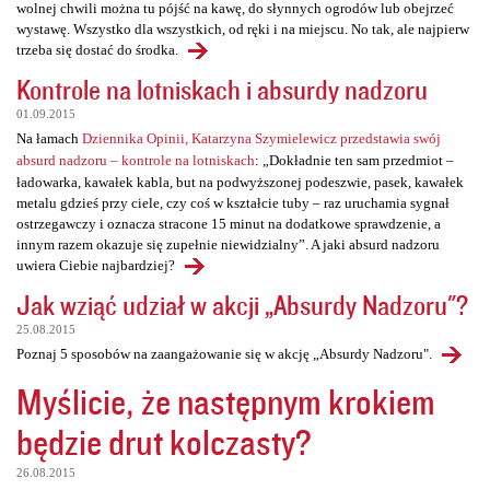
wolnej chwili można tu pójść na kawę, do słynnych ogrodów lub obejrzeć
wystawę. Wszystko dla wszystkich, od ręki i na miejscu. No tak, ale najpierw
trzeba się dostać do środka.
Kontrole na lotniskach i absurdy nadzoru
01.09.2015
Na łamach
Dziennika Opinii, Katarzyna Szymielewicz przedstawia swój
absurd nadzoru – kontrole na lotniskach
: „Dokładnie ten sam przedmiot –
ładowarka, kawałek kabla, but na podwyższonej podeszwie, pasek, kawałek
metalu gdzieś przy ciele, czy coś w kształcie tuby – raz uruchamia sygnał
ostrzegawczy i oznacza stracone 15 minut na dodatkowe sprawdzenie, a
innym razem okazuje się zupełnie niewidzialny”. A jaki absurd nadzoru
uwiera Ciebie najbardziej?
Jak wziąć udział w akcji „Absurdy Nadzoru"?
25.08.2015
Poznaj 5 sposobów na zaangażowanie się w akcję „Absurdy Nadzoru".
Myślicie, że następnym krokiem
będzie drut kolczasty?
26.08.2015