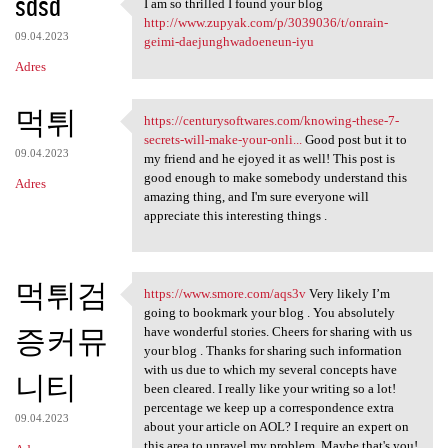
sdsd
I am so thrilled I found your blog
I am so thrilled I found your
http://www.zupyak.com/p/3039036/t/onrain-
09.04.2023
geimi-daejunghwadoeneun-iyu
Adres
먹튀
https://centurysoftwares.com/knowing-these-7-
https://centurysoftwares.com
secrets-will-make-your-onli...
Good post but it to
09.04.2023
my friend and he ejoyed it as well! This post is
good enough to make somebody understand this
Adres
amazing thing, and I'm sure everyone will
appreciate this interesting things .
먹튀검
https://www.smore.com/aqs3v
Very likely I’m
https://www.smore.com/aqs3v
going to bookmark your blog . You absolutely
증커뮤
have wonderful stories. Cheers for sharing with us
your blog . Thanks for sharing such information
with us due to which my several concepts have
니티
been cleared. I really like your writing so a lot!
percentage we keep up a correspondence extra
09.04.2023
about your article on AOL? I require an expert on
this area to unravel my problem. Maybe that's you!