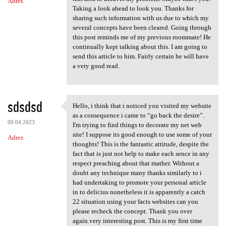
Adres
Taking a look ahead to look you. Thanks for
sharing such information with us due to which my
several concepts have been cleared. Going through
this post reminds me of my previous roommate! He
continually kept talking about this. I am going to
send this article to him. Fairly certain he will have
a very good read.
sdsdsd
Hello, i think that i noticed you visited my website
Hello, i think that i noticed
as a consequence i came to “go back the desire”.
09.04.2023
I'm trying to find things to decorate my net web
site! I suppose its good enough to use some of your
Adres
thoughts! This is the fantastic attitude, despite the
fact that is just not help to make each sence in any
respect preaching about that mather. Without a
doubt any technique many thanks similarly to i
had undertaking to promote your personal article
in to delicius nonetheless it is apparently a catch
22 situation using your facts websites can you
please recheck the concept. Thank you over
again.very interesting post. This is my first time