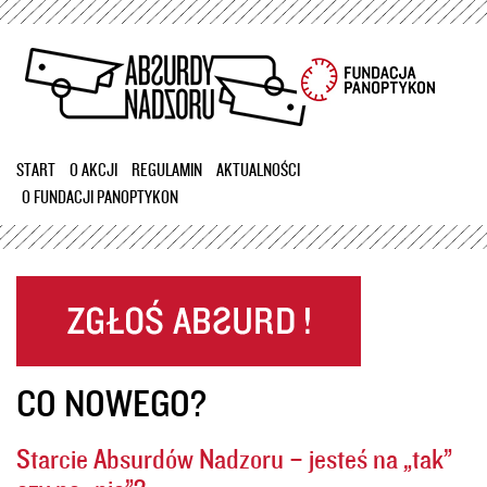
Przejdź
do
treści
START
O AKCJI
REGULAMIN
AKTUALNOŚCI
O FUNDACJI PANOPTYKON
CO NOWEGO?
Starcie Absurdów Nadzoru – jesteś na „tak”