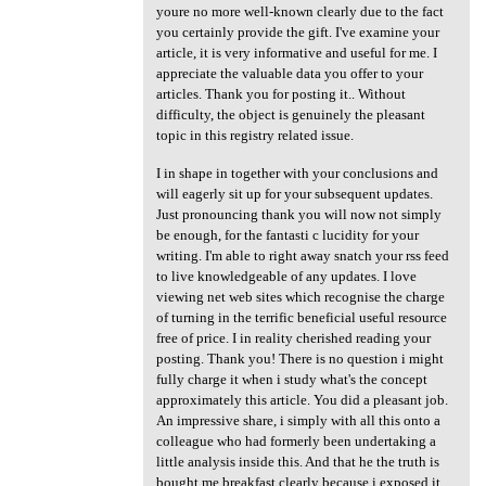
youre no more well-known clearly due to the fact
you certainly provide the gift. I've examine your
article, it is very informative and useful for me. I
appreciate the valuable data you offer to your
articles. Thank you for posting it.. Without
difficulty, the object is genuinely the pleasant
topic in this registry related issue.
I in shape in together with your conclusions and
will eagerly sit up for your subsequent updates.
Just pronouncing thank you will now not simply
be enough, for the fantasti c lucidity for your
writing. I'm able to right away snatch your rss feed
to live knowledgeable of any updates. I love
viewing net web sites which recognise the charge
of turning in the terrific beneficial useful resource
free of price. I in reality cherished reading your
posting. Thank you! There is no question i might
fully charge it when i study what's the concept
approximately this article. You did a pleasant job.
An impressive share, i simply with all this onto a
colleague who had formerly been undertaking a
little analysis inside this. And that he the truth is
bought me breakfast clearly because i exposed it