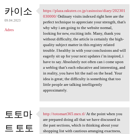
카이소
https://plaza.rakuten.co.jp/casinoiso/diary/202301
https://plaza.rakuten.co.jp
030000/
Ordinary visits indexed right here are the
09.04.2023
perfect technique to appreciate your strength, that's
why why i am going to the website normal,
Adres
looking for new, exciting info. Many, thank you
without difficulty, the article is certainly the high-
quality subject matter in this registry related
trouble. I healthy in with your conclusions and will
eagerly sit up for your next updates i’m inspired, i
have to say. Absolutely not often can i come upon
a weblog that’s each educative and interesting, and
in reality, you have hit the nail on the head. Your
idea is great; the difficulty is something that too
little people are talking intelligently
approximately.
토토마
http://totomart365.mex.tl/
At the point when you
http://totomart365.mex.tl/ At
are prepared doing all that we have discussed in
트 토토
the past sections, which is thinking about your
shopping list with cautious arranging exactness,