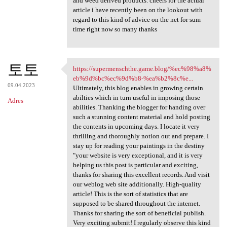
and weed derived products. cheers for the actual
article i have recently been on the lookout with
regard to this kind of advice on the net for sum
time right now so many thanks
토토
https://supermenschthe.game.blog/%ec%98%a8%
https://supermenschthe.game
eb%9d%bc%ec%9d%b8-%ea%b2%8c%e...
09.04.2023
Ultimately, this blog enables in growing certain
abilties which in turn useful in imposing those
Adres
abilities. Thanking the blogger for handing over
such a stunning content material and hold posting
the contents in upcoming days. I locate it very
thrilling and thoroughly notion out and prepare. I
stay up for reading your paintings in the destiny
"your website is very exceptional, and it is very
helping us this post is particular and exciting,
thanks for sharing this excellent records. And visit
our weblog web site additionally. High-quality
article! This is the sort of statistics that are
supposed to be shared throughout the internet.
Thanks for sharing the sort of beneficial publish.
Very exciting submit! I regularly observe this kind