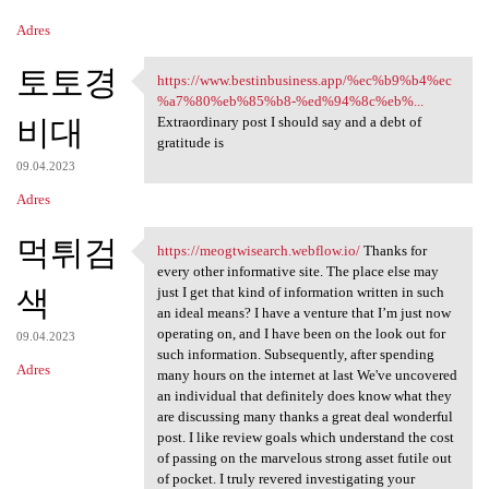
Adres
토토경
https://www.bestinbusiness.app/%ec%b9%b4%ec
https://www.bestinbusiness
%a7%80%eb%85%b8-%ed%94%8c%eb%...
비대
Extraordinary post I should say and a debt of
gratitude is
09.04.2023
Adres
먹튀검
https://meogtwisearch.webflow.io/
Thanks for
https://meogtwisearch.webflow
every other informative site. The place else may
색
just I get that kind of information written in such
an ideal means? I have a venture that I’m just now
operating on, and I have been on the look out for
09.04.2023
such information. Subsequently, after spending
Adres
many hours on the internet at last We've uncovered
an individual that definitely does know what they
are discussing many thanks a great deal wonderful
post. I like review goals which understand the cost
of passing on the marvelous strong asset futile out
of pocket. I truly revered investigating your