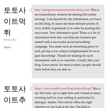
토토사
http://meogtwicommunity.bravesites.com/
This is
http://meogtwicommunity
an extraordinary element for sharing this useful
이트먹
message. I am dazzled by the information you have
on this blog. It causes me from multiple points of
view. A debt of gratitude is in order for posting this
튀
once more. Very informative post! There is a lot of
information here that can help any business get
09.04.2023
started with a successful social networking
campaign. You made such an interesting piece to
Adres
read, giving every subject enlightenment for us to
gain knowledge. Thanks for sharing the such
information with us to read this...I really like your
blog. Great article. It's most evident, people should
learn before they are able to .
토토사
https://www.tumblr.com/blog/muktwiblogs
"this is
https://www.tumblr.com/blog
my first time i go to right here and i found so many
이트추
exciting stuff on your weblog in particular it's
dialogue, thanks. This article offers the light
wherein we can look at the fact. I'm glad to