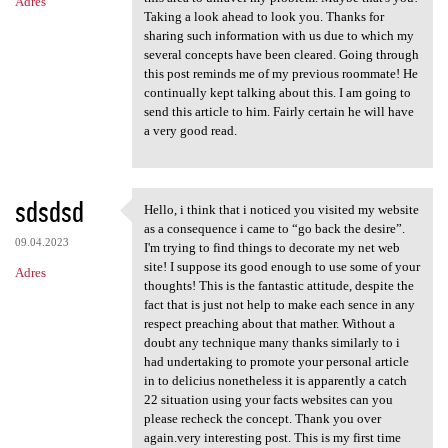
Adres
Taking a look ahead to look you. Thanks for
sharing such information with us due to which my
several concepts have been cleared. Going through
this post reminds me of my previous roommate! He
continually kept talking about this. I am going to
send this article to him. Fairly certain he will have
a very good read.
sdsdsd
Hello, i think that i noticed you visited my website
Hello, i think that i noticed
as a consequence i came to “go back the desire”.
09.04.2023
I'm trying to find things to decorate my net web
site! I suppose its good enough to use some of your
Adres
thoughts! This is the fantastic attitude, despite the
fact that is just not help to make each sence in any
respect preaching about that mather. Without a
doubt any technique many thanks similarly to i
had undertaking to promote your personal article
in to delicius nonetheless it is apparently a catch
22 situation using your facts websites can you
please recheck the concept. Thank you over
again.very interesting post. This is my first time