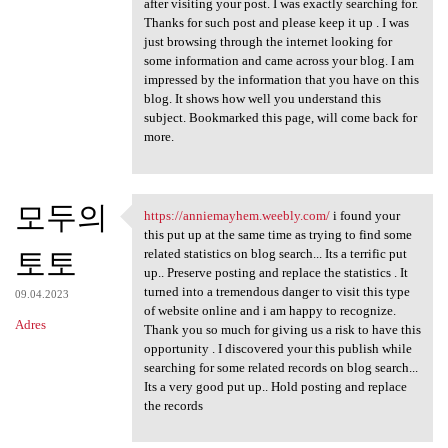
after visiting your post. I was exactly searching for.
Thanks for such post and please keep it up . I was
just browsing through the internet looking for
some information and came across your blog. I am
impressed by the information that you have on this
blog. It shows how well you understand this
subject. Bookmarked this page, will come back for
more.
모두의
https://anniemayhem.weebly.com/
i found your
https://anniemayhem.weebly
this put up at the same time as trying to find some
토토
related statistics on blog search... Its a terrific put
up.. Preserve posting and replace the statistics . It
turned into a tremendous danger to visit this type
09.04.2023
of website online and i am happy to recognize.
Adres
Thank you so much for giving us a risk to have this
opportunity . I discovered your this publish while
searching for some related records on blog search...
Its a very good put up.. Hold posting and replace
the records