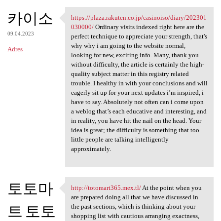
카이소
https://plaza.rakuten.co.jp/casinoiso/diary/202301
https://plaza.rakuten.co.jp
030000/
Ordinary visits indexed right here are the
09.04.2023
perfect technique to appreciate your strength, that's
why why i am going to the website normal,
Adres
looking for new, exciting info. Many, thank you
without difficulty, the article is certainly the high-
quality subject matter in this registry related
trouble. I healthy in with your conclusions and will
eagerly sit up for your next updates i’m inspired, i
have to say. Absolutely not often can i come upon
a weblog that’s each educative and interesting, and
in reality, you have hit the nail on the head. Your
idea is great; the difficulty is something that too
little people are talking intelligently
approximately.
토토마
http://totomart365.mex.tl/
At the point when you
http://totomart365.mex.tl/ At
are prepared doing all that we have discussed in
트 토토
the past sections, which is thinking about your
shopping list with cautious arranging exactness,