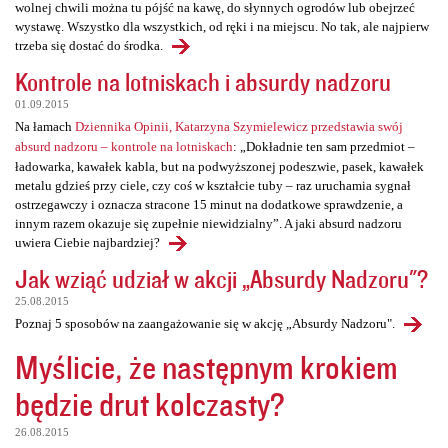
wolnej chwili można tu pójść na kawę, do słynnych ogrodów lub obejrzeć
wystawę. Wszystko dla wszystkich, od ręki i na miejscu. No tak, ale najpierw
trzeba się dostać do środka.
Kontrole na lotniskach i absurdy nadzoru
01.09.2015
Na łamach
Dziennika Opinii, Katarzyna Szymielewicz przedstawia swój
absurd nadzoru – kontrole na lotniskach
: „Dokładnie ten sam przedmiot –
ładowarka, kawałek kabla, but na podwyższonej podeszwie, pasek, kawałek
metalu gdzieś przy ciele, czy coś w kształcie tuby – raz uruchamia sygnał
ostrzegawczy i oznacza stracone 15 minut na dodatkowe sprawdzenie, a
innym razem okazuje się zupełnie niewidzialny”. A jaki absurd nadzoru
uwiera Ciebie najbardziej?
Jak wziąć udział w akcji „Absurdy Nadzoru"?
25.08.2015
Poznaj 5 sposobów na zaangażowanie się w akcję „Absurdy Nadzoru".
Myślicie, że następnym krokiem
będzie drut kolczasty?
26.08.2015