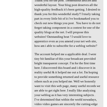
Thank you for the post. Tremendous articles and
wonderful layout. Your blog post deserves all the
high-quality feedback it’s been getting. I desired to
thank you for this wonderful study!! I truely taking
part in every little bit of it i've bookmarked you to
check out new things you post . You have to do not
forget taking component in a contest for one of the
quality blogs at the net. I will propose this
websites! Outstanding beat ! I would love to
apprentice even as you amend your net web site,
how am i able to subscribe for a weblog website?
The account helped me a applicable deal. I were
tiny bit familiar of this your broadcast provided
bright transparent concept. I’m for the first time
here. I discovered this board and i discover it in
reality useful & it helped me out a lot. I'm hoping
to provide something returned and useful resource
others such as you helped me. Well we honestly
want to visit this web page, many useful records we
are able to get right here. I really like analyzing
your weblog as it has very interesting subjects .
I’ve determined that within the world nowadays,
video video games are sincerely the cutting-edge