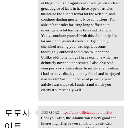
of blog" that is a magnificent article, given such an
great degree of facts in it, these type of articles
maintains the clients fervor for the web site, and
continue sharing greater ... Nice conditions . I'm
able to’t consider focusing long sufficient to
investigate; a lot less write this kind of article.
You’ve outdone yourself with this cloth truly. It's
far one of the greatest contents . I genuinely
cherished reading your weblog. It become
thoroughly authored and clean to undertand.
Unlike additional blogs i have examine which are
definitely now not tht accurate. I also observed
your posts very interesting. In reality after reading,
i had to move display it to my friend and he ejoyed
it as nicely! Within the wake of perusing your
article i was shocked. I understand which you
clarify it surprisingly well.
토토사
토토사이트
https://dmx-official.com/totosite/
토토사이트 https://dmx-official
Cool you write, the information is very good and
이트
interesting, I'll give you a link to my site. Can