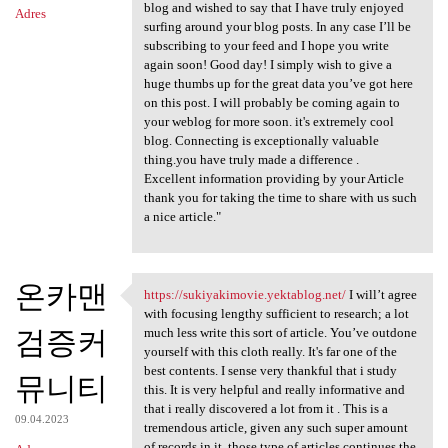
blog and wished to say that I have truly enjoyed
Adres
surfing around your blog posts. In any case I’ll be
subscribing to your feed and I hope you write
again soon! Good day! I simply wish to give a
huge thumbs up for the great data you’ve got here
on this post. I will probably be coming again to
your weblog for more soon. it's extremely cool
blog. Connecting is exceptionally valuable
thing.you have truly made a difference .
Excellent information providing by your Article
thank you for taking the time to share with us such
a nice article."
온카맨
https://sukiyakimovie.yektablog.net/
I will’t agree
https://sukiyakimovie
with focusing lengthy sufficient to research; a lot
검증커
much less write this sort of article. You’ve outdone
yourself with this cloth really. It's far one of the
best contents. I sense very thankful that i study
뮤니티
this. It is very helpful and really informative and
that i really discovered a lot from it . This is a
09.04.2023
tremendous article, given any such super amount
of records in it, those type of articles continues the