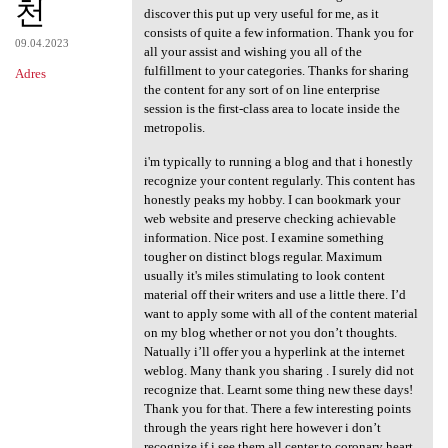
천
discover this put up very useful for me, as it
consists of quite a few information. Thank you for
09.04.2023
all your assist and wishing you all of the
fulfillment to your categories. Thanks for sharing
Adres
the content for any sort of on line enterprise
session is the first-class area to locate inside the
metropolis.
i'm typically to running a blog and that i honestly
recognize your content regularly. This content has
honestly peaks my hobby. I can bookmark your
web website and preserve checking achievable
information. Nice post. I examine something
tougher on distinct blogs regular. Maximum
usually it's miles stimulating to look content
material off their writers and use a little there. I’d
want to apply some with all of the content material
on my blog whether or not you don’t thoughts.
Natually i’ll offer you a hyperlink at the internet
weblog. Many thank you sharing . I surely did not
recognize that. Learnt some thing new these days!
Thank you for that. There a few interesting points
through the years right here however i don’t
recognize if i see them all center to coronary heart.