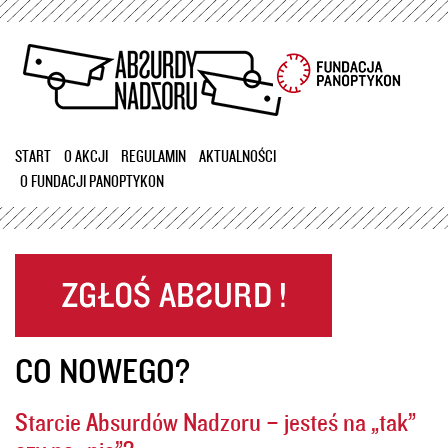
Przejdź
do
treści
START
O AKCJI
REGULAMIN
AKTUALNOŚCI
O FUNDACJI PANOPTYKON
CO NOWEGO?
Starcie Absurdów Nadzoru – jesteś na „tak”