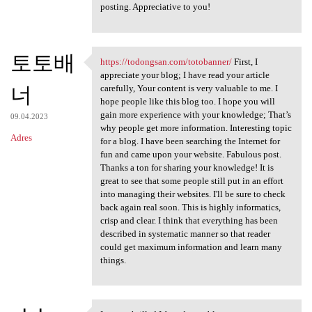
posting. Appreciative to you!
토토배
https://todongsan.com/totobanner/
First, I
https://todongsan.com
appreciate your blog; I have read your article
너
carefully, Your content is very valuable to me. I
hope people like this blog too. I hope you will
gain more experience with your knowledge; That’s
09.04.2023
why people get more information. Interesting topic
Adres
for a blog. I have been searching the Internet for
fun and came upon your website. Fabulous post.
Thanks a ton for sharing your knowledge! It is
great to see that some people still put in an effort
into managing their websites. I'll be sure to check
back again real soon. This is highly informatics,
crisp and clear. I think that everything has been
described in systematic manner so that reader
could get maximum information and learn many
things.