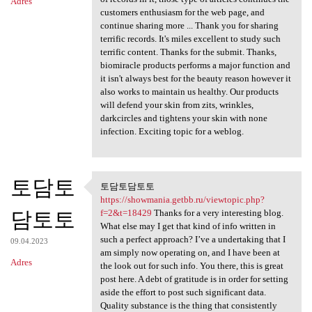
Adres
customers enthusiasm for the web page, and
continue sharing more ... Thank you for sharing
terrific records. It's miles excellent to study such
terrific content. Thanks for the submit. Thanks,
biomiracle products performs a major function and
it isn't always best for the beauty reason however it
also works to maintain us healthy. Our products
will defend your skin from zits, wrinkles,
darkcircles and tightens your skin with none
infection. Exciting topic for a weblog.
토담토
토담토담토토
토담토담토토 https://showmania
https://showmania.getbb.ru/viewtopic.php?
담토토
f=2&t=18429
Thanks for a very interesting blog.
What else may I get that kind of info written in
such a perfect approach? I’ve a undertaking that I
09.04.2023
am simply now operating on, and I have been at
Adres
the look out for such info. You there, this is great
post here. A debt of gratitude is in order for setting
aside the effort to post such significant data.
Quality substance is the thing that consistently