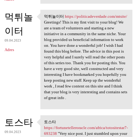
먹튀놀
먹튀놀이터
https://politicadeverdade.com/mtsite/
먹튀놀이터 https:/
Greetings! This is my first visit to your blog! We
이터
are a team of volunteers and starting a new
initiative in a community in the same niche. Your
blog provided us beneficial information to work
09.04.2023
on. You have done a wonderful job! I wish I had
Adres
found this blog before. The advice in this post is
very helpful and I surely will read the other posts
of this series too. Thank you for posting this. You
have a very good site, well constructed and very
interesting I have bookmarked you hopefully you
keep posting new stuff. Keep up the wonderful
work , I read few content on this site and I think
that your blog is very interesting and contains sets
of great info .
토스타
토스타
토스타 https:/
https://fortunetelleroracle.com/africa/totositestar7-
09.04.2023
693238
"Very nice post. I just stumbled upon your