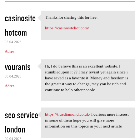
K
casinosite
Thanks for sharing this for free.
Thanks for sharing this for
o
https://casinositehot.com/
hotcom
m
e
05.04.2023
n
Adres
t
vouranis
a
Hi, I do believe this is an excellent website. I
Hi, I do believe this is an
stumbledupon it ?? I may revisit yet again since i
r
08.04.2023
have saved as a favorite it. Money and freedom is
z
the greatest way to change, may you be rich and
Adres
continue to help other people.
e
seo service
https://truediamond.co.uk/
I curious more interest
https://truediamond.co.uk/ I
in some of them hope you will give more
london
information on this topics in your next article
09.04.2023