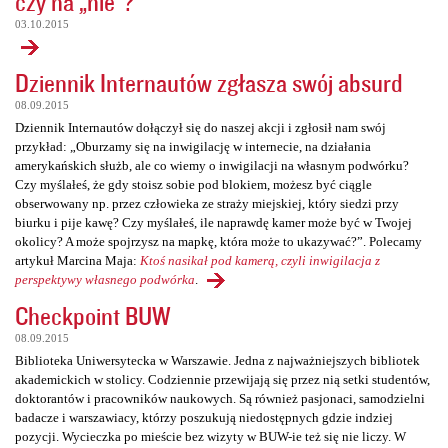
czy na „nie”?
03.10.2015
Dziennik Internautów zgłasza swój absurd
08.09.2015
Dziennik Internautów dołączył się do naszej akcji i zgłosił nam swój
przykład: „Oburzamy się na inwigilację w internecie, na działania
amerykańskich służb, ale co wiemy o inwigilacji na własnym podwórku?
Czy myślałeś, że gdy stoisz sobie pod blokiem, możesz być ciągle
obserwowany np. przez człowieka ze straży miejskiej, który siedzi przy
biurku i pije kawę? Czy myślałeś, ile naprawdę kamer może być w Twojej
okolicy? A może spojrzysz na mapkę, która może to ukazywać?”. Polecamy
artykuł Marcina Maja:
Ktoś nasikał pod kamerą, czyli inwigilacja z
perspektywy własnego podwórka
.
Checkpoint BUW
08.09.2015
Biblioteka Uniwersytecka w Warszawie. Jedna z najważniejszych bibliotek
akademickich w stolicy. Codziennie przewijają się przez nią setki studentów,
doktorantów i pracowników naukowych. Są również pasjonaci, samodzielni
badacze i warszawiacy, którzy poszukują niedostępnych gdzie indziej
pozycji. Wycieczka po mieście bez wizyty w BUW-ie też się nie liczy. W