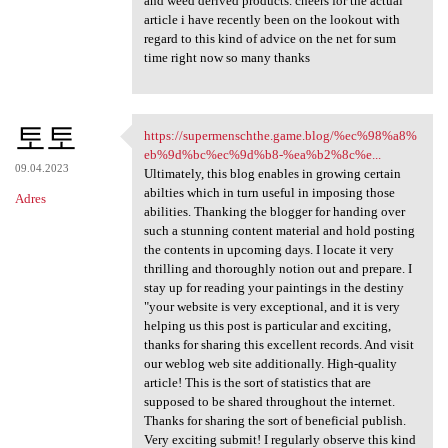
and weed derived products. cheers for the actual
article i have recently been on the lookout with
regard to this kind of advice on the net for sum
time right now so many thanks
토토
https://supermenschthe.game.blog/%ec%98%a8%
https://supermenschthe.game
eb%9d%bc%ec%9d%b8-%ea%b2%8c%e...
09.04.2023
Ultimately, this blog enables in growing certain
abilties which in turn useful in imposing those
Adres
abilities. Thanking the blogger for handing over
such a stunning content material and hold posting
the contents in upcoming days. I locate it very
thrilling and thoroughly notion out and prepare. I
stay up for reading your paintings in the destiny
"your website is very exceptional, and it is very
helping us this post is particular and exciting,
thanks for sharing this excellent records. And visit
our weblog web site additionally. High-quality
article! This is the sort of statistics that are
supposed to be shared throughout the internet.
Thanks for sharing the sort of beneficial publish.
Very exciting submit! I regularly observe this kind