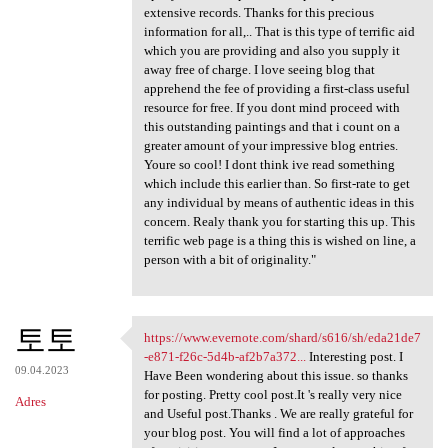
extensive records. Thanks for this precious
information for all,.. That is this type of terrific aid
which you are providing and also you supply it
away free of charge. I love seeing blog that
apprehend the fee of providing a first-class useful
resource for free. If you dont mind proceed with
this outstanding paintings and that i count on a
greater amount of your impressive blog entries.
Youre so cool! I dont think ive read something
which include this earlier than. So first-rate to get
any individual by means of authentic ideas in this
concern. Realy thank you for starting this up. This
terrific web page is a thing this is wished on line, a
person with a bit of originality."
토토
https://www.evernote.com/shard/s616/sh/eda21de7
https://www.evernote.com
-e871-f26c-5d4b-af2b7a372...
Interesting post. I
09.04.2023
Have Been wondering about this issue. so thanks
for posting. Pretty cool post.It 's really very nice
Adres
and Useful post.Thanks . We are really grateful for
your blog post. You will find a lot of approaches