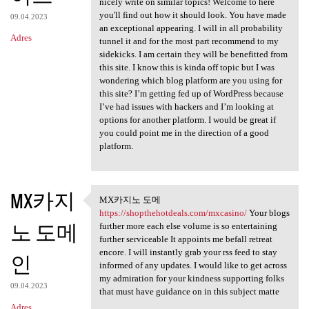
nicely write on similar topics! Welcome to here
you'll find out how it should look. You have made
09.04.2023
an exceptional appearing. I will in all probability
Adres
tunnel it and for the most part recommend to my
sidekicks. I am certain they will be benefitted from
this site. I know this is kinda off topic but I was
wondering which blog platform are you using for
this site? I’m getting fed up of WordPress because
I’ve had issues with hackers and I’m looking at
options for another platform. I would be great if
you could point me in the direction of a good
platform.
MX카지
MX카지노 도메
MX카지노 도메 https:/
https://shopthehotdeals.com/mxcasino/
Your blogs
노 도메
further more each else volume is so entertaining
further serviceable It appoints me befall retreat
encore. I will instantly grab your rss feed to stay
인
informed of any updates. I would like to get across
my admiration for your kindness supporting folks
09.04.2023
that must have guidance on in this subject matte
Adres