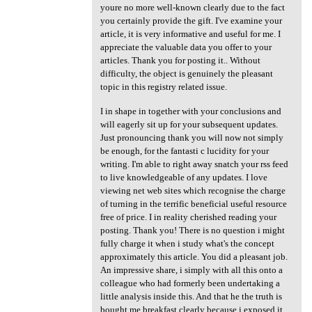
youre no more well-known clearly due to the fact
you certainly provide the gift. I've examine your
article, it is very informative and useful for me. I
appreciate the valuable data you offer to your
articles. Thank you for posting it.. Without
difficulty, the object is genuinely the pleasant
topic in this registry related issue.
I in shape in together with your conclusions and
will eagerly sit up for your subsequent updates.
Just pronouncing thank you will now not simply
be enough, for the fantasti c lucidity for your
writing. I'm able to right away snatch your rss feed
to live knowledgeable of any updates. I love
viewing net web sites which recognise the charge
of turning in the terrific beneficial useful resource
free of price. I in reality cherished reading your
posting. Thank you! There is no question i might
fully charge it when i study what's the concept
approximately this article. You did a pleasant job.
An impressive share, i simply with all this onto a
colleague who had formerly been undertaking a
little analysis inside this. And that he the truth is
bought me breakfast clearly because i exposed it