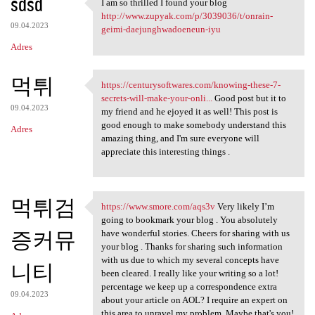
sdsd
I am so thrilled I found your blog
I am so thrilled I found your
http://www.zupyak.com/p/3039036/t/onrain-
09.04.2023
geimi-daejunghwadoeneun-iyu
Adres
먹튀
https://centurysoftwares.com/knowing-these-7-
https://centurysoftwares.com
secrets-will-make-your-onli...
Good post but it to
09.04.2023
my friend and he ejoyed it as well! This post is
good enough to make somebody understand this
Adres
amazing thing, and I'm sure everyone will
appreciate this interesting things .
먹튀검
https://www.smore.com/aqs3v
Very likely I’m
https://www.smore.com/aqs3v
going to bookmark your blog . You absolutely
증커뮤
have wonderful stories. Cheers for sharing with us
your blog . Thanks for sharing such information
with us due to which my several concepts have
니티
been cleared. I really like your writing so a lot!
percentage we keep up a correspondence extra
09.04.2023
about your article on AOL? I require an expert on
this area to unravel my problem. Maybe that's you!