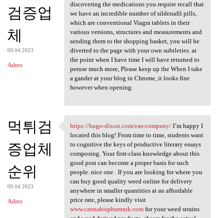
discovering the medications you require recall that
검증업
we have an incredible number of sildenafil pills,
which are conventional Viagra tablets in their
체
various versions, structures and measurements and
sending them to the shopping basket, you will be
diverted to the page with your own subtleties. at
09.04.2023
the point when I have time I will have returned to
Adres
peruse much more, Please keep up the When I take
a gander at your blog in Chrome, it looks fine
however when opening.
먹튀검
https://hugo-dixon.com/eas-company/
I’m happy I
https://hugo-dixon.com/eas
located this blog! From time to time, students want
증업체
to cognitive the keys of productive literary essays
composing. Your first-class knowledge about this
good post can become a proper basis for such
순위
people. nice one . If you are looking for where you
can buy good quality weed online for delivery
09.04.2023
anywhere in smaller quantities at an affordable
price rate, please kindly visit
Adres
www.cannabispharmuk.com
for your weed strains