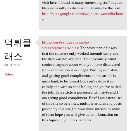
visit here. I found so many interesting stuff in your
blog especially its discussion.. thanks for the post!
http://sites.google.com/view/ghosttownmedia/hom
e
먹튀클
https://eee9e9bd2e6c.simbla-
https://eee9e9bd2e6c.simbla
sites.com/meogtwiclass
The worst part of it was
래스
that the software only worked intermittently and
the data was not accurate. You obviously canot
confront anyone about what you have discovered
09.04.2023
if the information is not right. Writing with style
Adres
and getting good compliments on the article is
quite hard, to be honest.But you've done it so
calmly and with so cool feeling and you've nailed
the job. This article is possessed with style and I
am giving good compliment. Best! I am a new user
of this site so here i saw multiple articles and posts
posted by this site,I curious more interest in some
of them hope you will give more information on
this topics in your next articles.